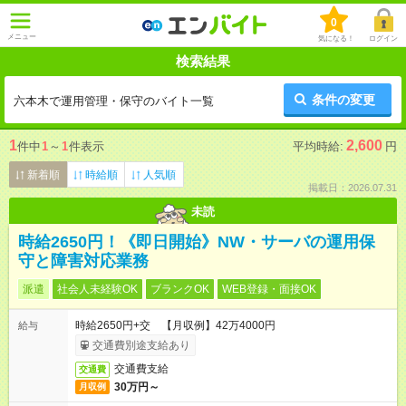
0
メニュー
気になる！
ログイン
検索結果
条件の変更
六本木で運用管理・保守のバイト一覧
1
2,600
件中
1
～
1
件表示
平均時給:
円
新着順
時給順
人気順
掲載日：2026.07.31
未読
時給2650円！《即日開始》NW・サーバの運用保
守と障害対応業務
派遣
社会人未経験OK
ブランクOK
WEB登録・面接OK
時給2650円+交 【月収例】42万4000円
給与
交通費別途支給あり
交通費支給
交通費
30万円～
月収例