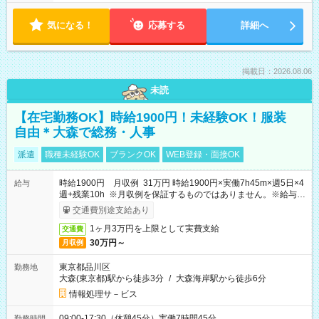
気になる！
応募する
詳細へ
掲載日：2026.08.06
未読
【在宅勤務OK】時給1900円！未経験OK！服装
自由＊大森で総務・人事
派遣
職種未経験OK
ブランクOK
WEB登録・面接OK
時給1900円 月収例 31万円 時給1900円×実働7h45m×週5日×4
給与
週+残業10h ※月収例を保証するものではありません。※給与即
受取りサービス利用可（利用条件有）
交通費別途支給あり
1ヶ月3万円を上限として実費支給
交通費
30万円～
月収例
東京都品川区
勤務地
大森(東京都)駅から徒歩3分
/
大森海岸駅から徒歩6分
情報処理サ－ビス
09:00-17:30（休憩45分）実働7時間45分
勤務時間