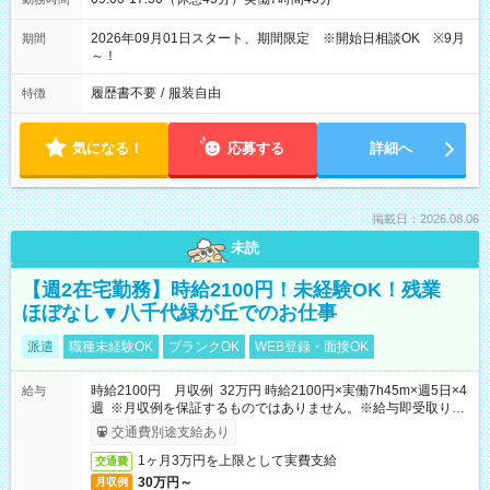
2026年09月01日スタート、期間限定 ※開始日相談OK ※9月
期間
～！
履歴書不要
/
服装自由
特徴
気になる！
応募する
詳細へ
掲載日：2026.08.06
未読
【週2在宅勤務】時給2100円！未経験OK！残業
ほぼなし▼八千代緑が丘でのお仕事
派遣
職種未経験OK
ブランクOK
WEB登録・面接OK
時給2100円 月収例 32万円 時給2100円×実働7h45m×週5日×4
給与
週 ※月収例を保証するものではありません。※給与即受取りサ
ービス利用可（利用条件有）
交通費別途支給あり
1ヶ月3万円を上限として実費支給
交通費
30万円～
月収例