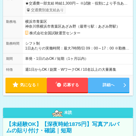
★交通費一部支給 時給1,300円～ ※試験・役割により手当あり
※勤務回数により昇給あり 【即給（前払い）オプションあ
交通費別途支給あり
り！】 希望される場合、勤務から1週間ほどで給与の一部を受け
取れます。 ※手数料418円がかかります。 【過去試験日の収入
横浜市青葉区
勤務地
例】 ・河合塾模擬試験 8:30～17:30（休憩1時間） 時給1,300円
神奈川県横浜市青葉区あざみ野（最寄り駅：あざみ野駅）
×8時間＝日収10,400円＋交通費 ※当日の役割により時給＋100
円の場合あり ・国家試験 7:00～13:30（休憩なし） 時給1,300
株式会社全国試験運営センター
円（役割手当＋100円）×6時間＝日収8,400円＋交通費 【試用期
間】試用期間なし
シフト制
勤務時間
1日あたりの実働時間：最大7時間/日 09：00～17：00 ※勤務時
間は 試験により異なります。
単発・1日のみOK / 短期（1ヶ月以内）
期間
週1日からOK / 副業・WワークOK / 10名以上の大量募集
特徴
気になる！
応募する
詳細へ
未読
【未経験OK】【深夜時給1875円】写真アルバ
ムの貼り付け・確認｜短期