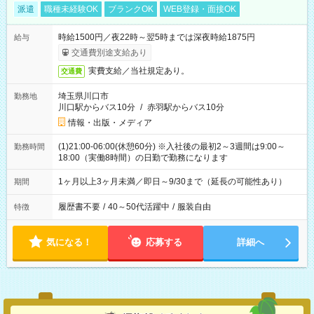
派遣
職種未経験OK
ブランクOK
WEB登録・面接OK
時給1500円／夜22時～翌5時までは深夜時給1875円
給与
交通費別途支給あり
実費支給／当社規定あり。
交通費
埼玉県川口市
勤務地
川口駅からバス10分
/
赤羽駅からバス10分
情報・出版・メディア
(1)21:00-06:00(休憩60分) ※入社後の最初2～3週間は9:00～
勤務時間
18:00（実働8時間）の日勤で勤務になります
1ヶ月以上3ヶ月未満／即日～9/30まで（延長の可能性あり）
期間
履歴書不要
/
40～50代活躍中
/
服装自由
特徴
気になる！
応募する
詳細へ