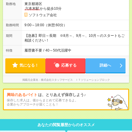
東京都港区
勤務地
六本木駅
から徒歩10分
ソフトウェア会社
9:00～18:00（休憩:60分）
勤務時間
【急募】即日～長期 ※8月～、9月～、10月～のスタートもご
期間
相談ください！
履歴書不要
/
40～50代活躍中
特徴
気になる！
応募する
詳細へ
掲載元企業名
株式会社スタッフサービス ＩＴソリューションブロック
興味のあるバイト
は、とりあえず保存しよう♪
保存した求人は、後からまとめて応募できるよ。
企業からアプローチが届くことも！
あなたの閲覧履歴からのオススメ