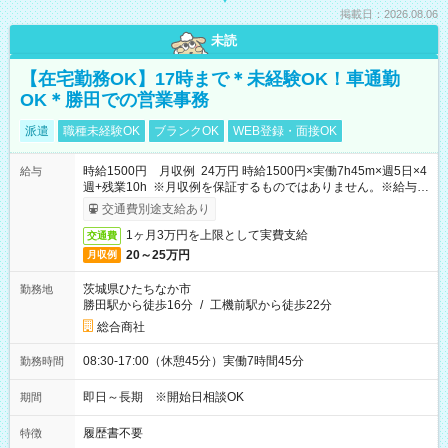
掲載日：2026.08.06
未読
【在宅勤務OK】17時まで＊未経験OK！車通勤
OK＊勝田での営業事務
派遣
職種未経験OK
ブランクOK
WEB登録・面接OK
時給1500円 月収例 24万円 時給1500円×実働7h45m×週5日×4
給与
週+残業10h ※月収例を保証するものではありません。※給与即
受取りサービス利用可（利用条件有）
交通費別途支給あり
1ヶ月3万円を上限として実費支給
交通費
20～25万円
月収例
茨城県ひたちなか市
勤務地
勝田駅から徒歩16分
/
工機前駅から徒歩22分
総合商社
08:30-17:00（休憩45分）実働7時間45分
勤務時間
即日～長期 ※開始日相談OK
期間
履歴書不要
特徴