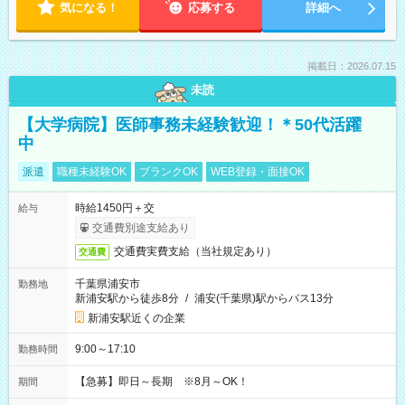
気になる！
応募する
詳細へ
掲載日：2026.07.15
未読
【大学病院】医師事務未経験歓迎！＊50代活躍
中
派遣
職種未経験OK
ブランクOK
WEB登録・面接OK
時給1450円＋交
給与
交通費別途支給あり
交通費実費支給（当社規定あり）
交通費
千葉県浦安市
勤務地
新浦安駅から徒歩8分
/
浦安(千葉県)駅からバス13分
新浦安駅近くの企業
9:00～17:10
勤務時間
【急募】即日～長期 ※8月～OK！
期間