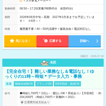
＜大手家電メーカー＞
08:50～17:20(実働7時間45分 休憩45分)
勤務時間
2026年09月中旬～長期 2027年3月末までを予定していま
期間
す！ ※9月～！
履歴書不要
/
40～50代活躍中
/
服装自由
/
電話対応なし
特徴
気になる！
応募する
詳細へ
掲載日：2026.07.29
未読
【完全在宅！】難しい業務なし＆電話なし！ゆ
っくりの11時～時短＊データ入力・事務
派遣
職種未経験OK
ブランクOK
WEB登録・面接OK
◆時給1,700円＊日払い・週払いOK＊昇給あり♪【月収例】 ・約
給与
204,000円 （時給1,700円 × 実働6h × 20日）
交通費別途支給あり