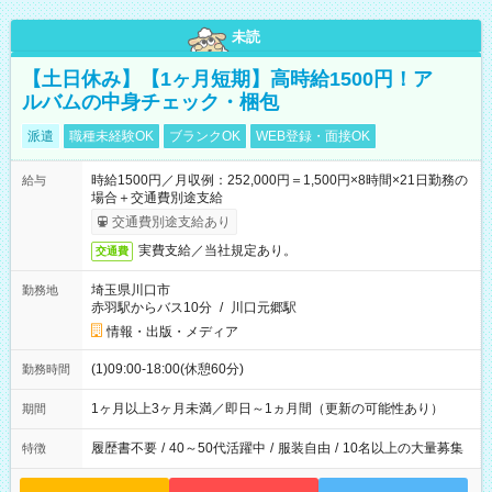
未読
【土日休み】【1ヶ月短期】高時給1500円！ア
ルバムの中身チェック・梱包
派遣
職種未経験OK
ブランクOK
WEB登録・面接OK
時給1500円／月収例：252,000円＝1,500円×8時間×21日勤務の
給与
場合＋交通費別途支給
交通費別途支給あり
実費支給／当社規定あり。
交通費
埼玉県川口市
勤務地
赤羽駅からバス10分
/
川口元郷駅
情報・出版・メディア
(1)09:00-18:00(休憩60分)
勤務時間
1ヶ月以上3ヶ月未満／即日～1ヵ月間（更新の可能性あり）
期間
履歴書不要
/
40～50代活躍中
/
服装自由
/
10名以上の大量募集
特徴