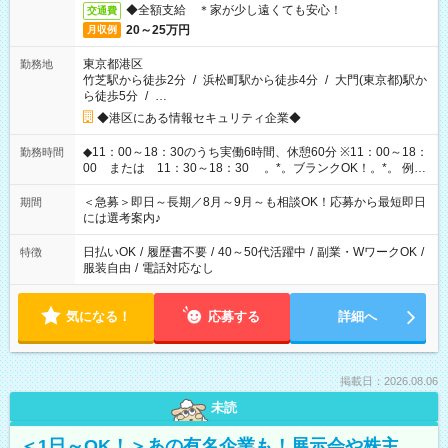
◆全額支給 ＊家が少し遠くても安心！
交通費
20～25万円
月収例
東京都港区
勤務地
竹芝駅から徒歩2分
/
浜松町駅から徒歩4分
/
大門(東京都)駅か
ら徒歩5分
/
…
◆港区にある情報セキュリティ企業◆
◆11：00～18：30のうち実働6時間、休憩60分 ※11：00～18：
勤務時間
00 または 11：30～18：30 。*。ブランクOK！。*。 例え
ば前職が、 在宅/財団法人/事務/コールセンター/受付/販売/カフェ
スタッフ スイーツ販売/ホテルフロント/化粧品販売/など 様々な
＜急募＞即日～長期／8月～9月～も相談OK！応募から最短即日
期間
業界から入社して活躍されています♪
には選考案内♪
日払いOK
/
履歴書不要
/
40～50代活躍中
/
副業・WワークOK
/
特徴
服装自由
/
電話対応なし
気になる！
応募する
詳細へ
掲載日：2026.08.06
未読
＜1日～OK！＞あの有名企業も！展示会や株主