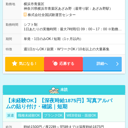
取れます。 ※手数料418円がかかります。 【過去試験日の収入
横浜市青葉区
勤務地
例】 ・河合塾模擬試験 8:30～17:30（休憩1時間） 時給1,300円
神奈川県横浜市青葉区あざみ野（最寄り駅：あざみ野駅）
×8時間＝日収10,400円＋交通費 ※当日の役割により時給＋100
円の場合あり ・国家試験 7:00～13:30（休憩なし） 時給1,300
株式会社全国試験運営センター
円（役割手当＋100円）×6時間＝日収8,400円＋交通費 【試用期
間】試用期間なし
シフト制
勤務時間
1日あたりの実働時間：最大7時間/日 09：00～17：00 ※勤務時
間は 試験により異なります。
単発・1日のみOK / 短期（1ヶ月以内）
期間
週1日からOK / 副業・WワークOK / 10名以上の大量募集
特徴
気になる！
応募する
詳細へ
未読
【未経験OK】【深夜時給1875円】写真アルバ
ムの貼り付け・確認｜短期
派遣
職種未経験OK
ブランクOK
WEB登録・面接OK
時給1500円／夜22時～翌5時までは深夜時給1875円
給与