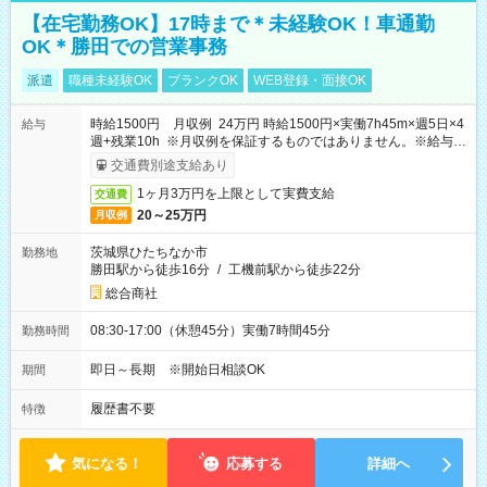
【在宅勤務OK】17時まで＊未経験OK！車通勤
OK＊勝田での営業事務
派遣
職種未経験OK
ブランクOK
WEB登録・面接OK
時給1500円 月収例 24万円 時給1500円×実働7h45m×週5日×4
給与
週+残業10h ※月収例を保証するものではありません。※給与即
受取りサービス利用可（利用条件有）
交通費別途支給あり
1ヶ月3万円を上限として実費支給
交通費
20～25万円
月収例
茨城県ひたちなか市
勤務地
勝田駅から徒歩16分
/
工機前駅から徒歩22分
総合商社
08:30-17:00（休憩45分）実働7時間45分
勤務時間
即日～長期 ※開始日相談OK
期間
履歴書不要
特徴
気になる！
応募する
詳細へ