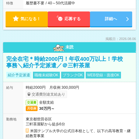
履歴書不要
/
40～50代活躍中
特徴
気になる！
応募する
詳細へ
掲載日：2026.08.06
未読
完全在宅＊時給2000円！年収400万以上！学校
事務＼紹介予定派遣／＠三軒茶屋
紹介予定派遣
職種未経験OK
ブランクOK
WEB登録・面接OK
時給2000円 月収例 300,000円
給与
交通費別途支給あり
全額支給
交通費
30万円～
月収例
東京都世田谷区
勤務地
三軒茶屋駅から徒歩6分
米国テンプル大学の公式日本校として、以下の高等教育・継
続教育事業