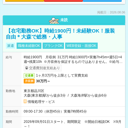
掲載日：2026.08.06
未読
【在宅勤務OK】時給1900円！未経験OK！服装
自由＊大森で総務・人事
派遣
職種未経験OK
ブランクOK
WEB登録・面接OK
時給1900円 月収例 31万円 時給1900円×実働7h45m×週5日×4
給与
週+残業10h ※月収例を保証するものではありません。※給与即
受取りサービス利用可（利用条件有）
交通費別途支給あり
1ヶ月3万円を上限として実費支給
交通費
30万円～
月収例
東京都品川区
勤務地
大森(東京都)駅から徒歩3分
/
大森海岸駅から徒歩6分
情報処理サ－ビス
09:00-17:30（休憩45分）実働7時間45分
勤務時間
2026年09月01日スタート、期間限定 ※開始日相談OK ※9月
期間
～！