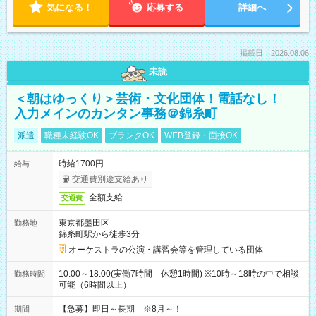
気になる！
応募する
詳細へ
掲載日：2026.08.06
未読
＜朝はゆっくり＞芸術・文化団体！電話なし！
入力メインのカンタン事務＠錦糸町
派遣
職種未経験OK
ブランクOK
WEB登録・面接OK
時給1700円
給与
交通費別途支給あり
全額支給
交通費
東京都墨田区
勤務地
錦糸町駅から徒歩3分
オーケストラの公演・講習会等を管理している団体
10:00～18:00(実働7時間 休憩1時間) ※10時～18時の中で相談
勤務時間
可能（6時間以上）
【急募】即日～長期 ※8月～！
期間