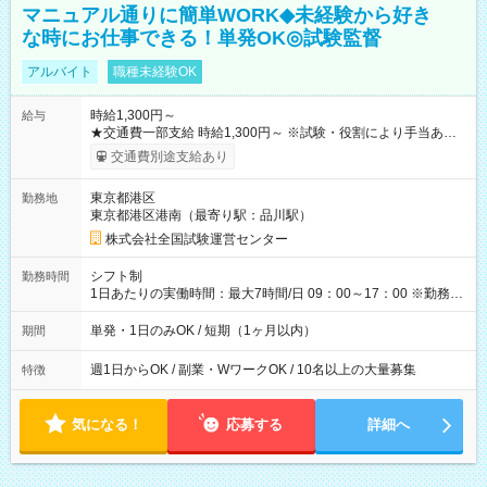
マニュアル通りに簡単WORK◆未経験から好き
な時にお仕事できる！単発OK◎試験監督
アルバイト
職種未経験OK
時給1,300円～
給与
★交通費一部支給 時給1,300円～ ※試験・役割により手当あり
※勤務回数により昇給あり 【即給（前払い）オプションあ
交通費別途支給あり
り！】 希望される場合、勤務から1週間ほどで給与の一部を受け
取れます。 ※手数料418円がかかります。 【過去試験日の収入
東京都港区
勤務地
例】 ・河合塾模擬試験 8:30～17:30（休憩1時間） 時給1,300円
東京都港区港南（最寄り駅：品川駅）
×8時間＝日収10,400円＋交通費 ※当日の役割により時給＋100
円の場合あり ・国家試験 7:00～13:30（休憩なし） 時給1,300
株式会社全国試験運営センター
円（役割手当＋100円）×6時間＝日収8,400円＋交通費 【試用期
間】試用期間なし
シフト制
勤務時間
1日あたりの実働時間：最大7時間/日 09：00～17：00 ※勤務時
間は 試験により異なります。
単発・1日のみOK / 短期（1ヶ月以内）
期間
週1日からOK / 副業・WワークOK / 10名以上の大量募集
特徴
気になる！
応募する
詳細へ