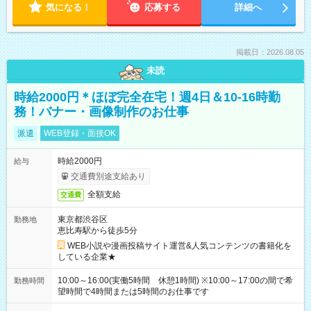
気になる！
応募する
詳細へ
掲載日：2026.08.05
未読
時給2000円＊ほぼ完全在宅！週4日＆10-16時勤
務！バナー・画像制作のお仕事
派遣
WEB登録・面接OK
時給2000円
給与
交通費別途支給あり
全額支給
交通費
東京都渋谷区
勤務地
恵比寿駅から徒歩5分
WEB小説や漫画投稿サイト運営&人気コンテンツの書籍化を
している企業★
10:00～16:00(実働5時間 休憩1時間) ※10:00～17:00の間で希
勤務時間
望時間で4時間または5時間のお仕事です