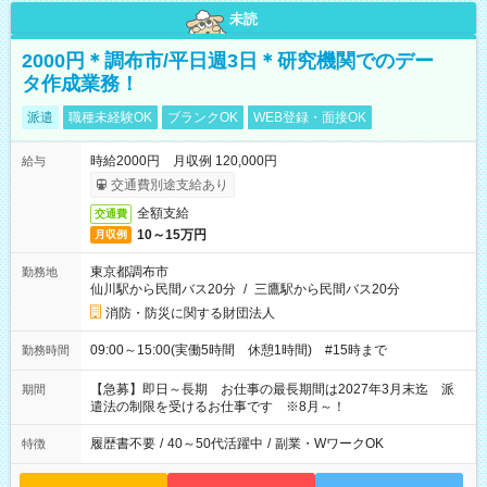
未読
2000円＊調布市/平日週3日＊研究機関でのデー
タ作成業務！
派遣
職種未経験OK
ブランクOK
WEB登録・面接OK
時給2000円 月収例 120,000円
給与
交通費別途支給あり
全額支給
交通費
10～15万円
月収例
東京都調布市
勤務地
仙川駅から民間バス20分
/
三鷹駅から民間バス20分
消防・防災に関する財団法人
09:00～15:00(実働5時間 休憩1時間) #15時まで
勤務時間
【急募】即日～長期 お仕事の最長期間は2027年3月末迄 派
期間
遣法の制限を受けるお仕事です ※8月～！
履歴書不要
/
40～50代活躍中
/
副業・WワークOK
特徴