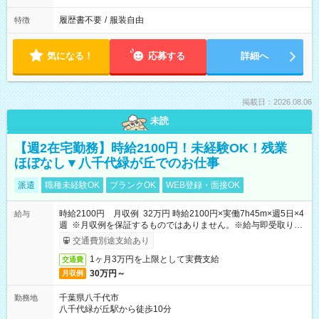
履歴書不要
/
服装自由
特徴
気になる！
応募する
詳細へ
掲載日：2026.08.06
未読
【週2在宅勤務】時給2100円！未経験OK！残業
ほぼなし▼八千代緑が丘でのお仕事
派遣
職種未経験OK
ブランクOK
WEB登録・面接OK
時給2100円 月収例 32万円 時給2100円×実働7h45m×週5日×4
給与
週 ※月収例を保証するものではありません。※給与即受取りサ
ービス利用可（利用条件有）
交通費別途支給あり
1ヶ月3万円を上限として実費支給
交通費
30万円～
月収例
千葉県八千代市
勤務地
八千代緑が丘駅から徒歩10分