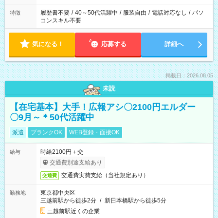
履歴書不要
/
40～50代活躍中
/
服装自由
/
電話対応なし
/
パソ
特徴
コンスキル不要
気になる！
応募する
詳細へ
掲載日：2026.08.05
未読
【在宅基本】大手！広報アシ〇2100円エルダー
〇9月～＊50代活躍中
派遣
ブランクOK
WEB登録・面接OK
時給2100円＋交
給与
交通費別途支給あり
交通費実費支給（当社規定あり）
交通費
東京都中央区
勤務地
三越前駅から徒歩2分
/
新日本橋駅から徒歩5分
三越前駅近くの企業