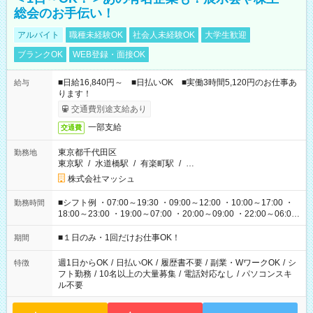
総会のお手伝い！
アルバイト
職種未経験OK
社会人未経験OK
大学生歓迎
ブランクOK
WEB登録・面接OK
■日給16,840円～ ■日払いOK ■実働3時間5,120円のお仕事あ
給与
ります！
交通費別途支給あり
一部支給
交通費
東京都千代田区
勤務地
東京駅
/
水道橋駅
/
有楽町駅
/
…
株式会社マッシュ
■シフト例 ・07:00～19:30 ・09:00～12:00 ・10:00～17:00 ・
勤務時間
18:00～23:00 ・19:00～07:00 ・20:00～09:00 ・22:00～06:00
etc ★最短で3時間で5,120円のお仕事から 15時間で2万円近く稼
げるお仕事も！ ご希望のお時間に合わせてご紹介！ ※シフトは
■１日のみ・1回だけお仕事OK！
期間
現場によって異なります。 ※勿論、休憩時間はあるのでご安心
ください！
週1日からOK
/
日払いOK
/
履歴書不要
/
副業・WワークOK
/
シ
特徴
フト勤務
/
10名以上の大量募集
/
電話対応なし
/
パソコンスキ
ル不要