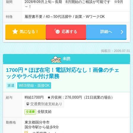
2026年09月上旬～長期 8月開始のご相談が可能です ※9月
期間
～！
履歴書不要
/
40～50代活躍中
/
副業・WワークOK
特徴
気になる！
応募する
詳細へ
掲載日：2026.07.31
未読
1700円＊ほぼ在宅！電話対応なし！画像のチェ
ックやラベル付け業務
派遣
WEB登録・面接OK
時給1700円 ★月収例：276,000円（21日就業の場合）
給与
交通費別途支給あり
全額支給
交通費
東京都国分寺市
勤務地
国分寺駅から徒歩9分