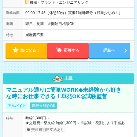
機械・プラント・エンジニアリング
09:00-17:45（休憩60分）実働7時間45分（残業少なめ！）
勤務時間
即日～長期 ※開始日相談OK
期間
履歴書不要
特徴
気になる！
応募する
詳細へ
未読
マニュアル通りに簡単WORK◆未経験から好き
な時にお仕事できる！単発OK◎試験監督
アルバイト
職種未経験OK
時給1,300円～
給与
★交通費一部支給 時給1,300円～ ※試験・役割により手当あり
※勤務回数により昇給あり 【即給（前払い）オプションあ
交通費別途支給あり
り！】 希望される場合、勤務から1週間ほどで給与の一部を受け