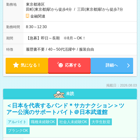
東京都港区
勤務地
田町(東京都)駅から徒歩4分
/
三田(東京都)駅から徒歩7分
金融関連
8:30～12:30
勤務時間
【急募】即日～長期 ※8月～OK！
期間
履歴書不要
/
40～50代活躍中
/
服装自由
特徴
気になる！
応募する
詳細へ
掲載日：2026.08.03
未読
＜日本を代表するバンド＊サカナクション＞ツ
アー公演のサポートバイト＠日本武道館
アルバイト
職種未経験OK
社会人未経験OK
大学生歓迎
ブランクOK