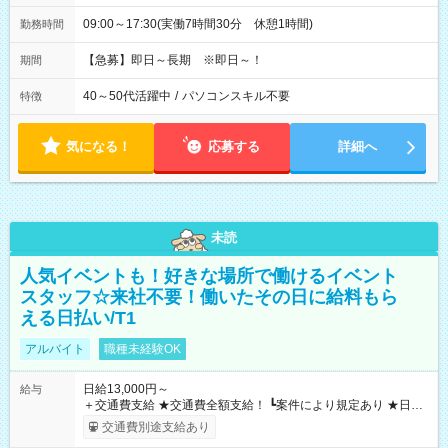
09:00～17:30(実働7時間30分 休憩1時間)
勤務時間
【急募】即日～長期 ※即日～！
期間
40～50代活躍中
/
パソコンスキル不要
特徴
気になる！
応募する
詳細へ
未読
人気イベントも！好きな場所で働けるイベント
スタッフ☆来社不要！働いたその日に給料もら
える日払い/T1
アルバイト
職種未経験OK
日給13,000円～
給与
＋交通費支給 ★交通費全額支給！ ┗案件により規定あり ★日払
いOK！（規定あり） ┗働いたその日に現金GET♪ お仕事後はコ
交通費別途支給あり
ンビニATMから 日払い分を引き落とせます！ 【試用期間】試