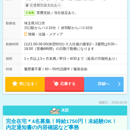
交通費別途支給あり
実費支給／当社規定あり。
交通費
埼玉県川口市
勤務地
川口駅からバス10分
/
赤羽駅からバス10分
情報・出版・メディア
(1)21:00-06:00(休憩60分) ※入社後の最初2～3週間は9:00～
勤務時間
18:00（実働8時間）の日勤で勤務になります
1ヶ月以上3ヶ月未満／即日～9/30まで（延長の可能性あり）
期間
履歴書不要
/
40～50代活躍中
/
服装自由
特徴
気になる！
応募する
詳細へ
掲載日：2026.08.06
未読
完全在宅＊4名募集！時給1750円！未経験OK！
内定通知書の内容確認など事務