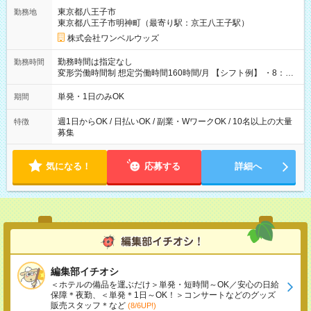
用期間なし
東京都八王子市
勤務地
東京都八王子市明神町（最寄り駅：京王八王子駅）
株式会社ワンベルウッズ
勤務時間は指定なし
勤務時間
変形労働時間制 想定労働時間160時間/月 【シフト例】 ・8：00
～21：00
単発・1日のみOK
期間
週1日からOK / 日払いOK / 副業・WワークOK / 10名以上の大量
特徴
募集
気になる！
応募する
詳細へ
編集部イチオシ
＜ホテルの備品を運ぶだけ＞単発・短時間～OK／安心の日給
保障＊夜勤、＜単発＊1日～OK！＞コンサートなどのグッズ
販売スタッフ＊など
(8/6UP!)