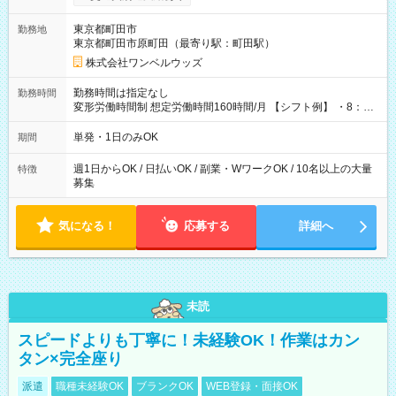
ンビニATMから 日払い分を引き落とせます！ 【試用期間】試
用期間なし
東京都町田市
勤務地
東京都町田市原町田（最寄り駅：町田駅）
株式会社ワンベルウッズ
勤務時間は指定なし
勤務時間
変形労働時間制 想定労働時間160時間/月 【シフト例】 ・8：00
～21：00
単発・1日のみOK
期間
週1日からOK / 日払いOK / 副業・WワークOK / 10名以上の大量
特徴
募集
気になる！
応募する
詳細へ
未読
スピードよりも丁寧に！未経験OK！作業はカン
タン×完全座り
派遣
職種未経験OK
ブランクOK
WEB登録・面接OK