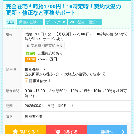
完全在宅＊時給1700円！16時定時！契約状況の
更新・修正など事務サポート
派遣
職種未経験OK
ブランクOK
WEB登録・面接OK
時給1700円＋交 【月収例】272,000円～ ■給与の前払いが可
給与
能な速払いサービスあり
交通費別途支給あり
交通費支給あり
交通費
25～30万円
月収例
東京都品川区
勤務地
五反田駅から徒歩7分
/
大崎広小路駅から徒歩5分
情報通信会社
9:00～16:00 ※休憩60分。10時～18時・10時～19時も相談可
勤務時間
能です。
2026/09/01～長期 ※9月～！
期間
履歴書不要
特徴
気になる！
応募する
詳細へ