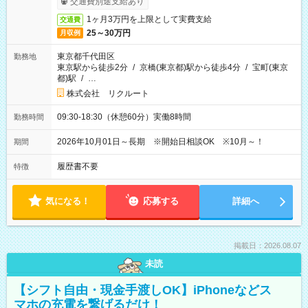
交通費別途支給あり
1ヶ月3万円を上限として実費支給
交通費
25～30万円
月収例
東京都千代田区
勤務地
東京駅から徒歩2分
/
京橋(東京都)駅から徒歩4分
/
宝町(東京
都)駅
/
…
株式会社 リクルート
09:30-18:30（休憩60分）実働8時間
勤務時間
2026年10月01日～長期 ※開始日相談OK ※10月～！
期間
履歴書不要
特徴
気になる！
応募する
詳細へ
掲載日：2026.08.07
未読
【シフト自由・現金手渡しOK】iPhoneなどス
マホの充電を繋げるだけ！