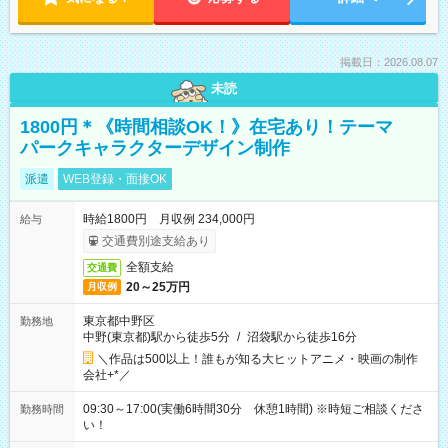
掲載日：2026.08.07
未読
1800円＊《時間相談OK！》在宅あり！テーマ
パークキャラクターデザイン制作
派遣
WEB登録・面接OK
時給1800円 月収例 234,000円
給与
交通費別途支給あり
全額支給
交通費
20～25万円
月収例
東京都中野区
勤務地
中野(東京都)駅から徒歩5分
/
沼袋駅から徒歩16分
＼作品は500以上！誰もが知る大ヒットアニメ・映画の制作
会社+*／
09:30～17:00(実働6時間30分 休憩1時間) ※時短ご相談くださ
勤務時間
い！