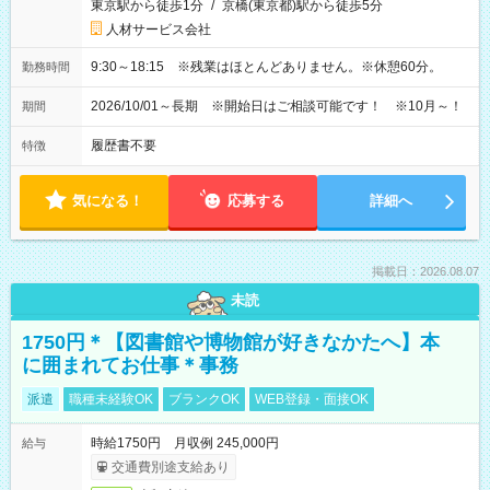
東京駅から徒歩1分
/
京橋(東京都)駅から徒歩5分
人材サービス会社
9:30～18:15 ※残業はほとんどありません。※休憩60分。
勤務時間
2026/10/01～長期 ※開始日はご相談可能です！ ※10月～！
期間
履歴書不要
特徴
気になる！
応募する
詳細へ
掲載日：2026.08.07
未読
1750円＊【図書館や博物館が好きなかたへ】本
に囲まれてお仕事＊事務
派遣
職種未経験OK
ブランクOK
WEB登録・面接OK
時給1750円 月収例 245,000円
給与
交通費別途支給あり