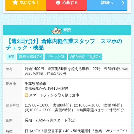
気になる！
応募する
詳細へ
未読
【週2日だけ】倉庫内軽作業スタッフ スマホの
チェック・検品
派遣
職種未経験OK
ブランクOK
WEB登録・面接OK
時給1400円 ※実働8時間を超える勤務、22時～翌5時勤務の場
給与
合25％割増：時給1750円
千葉県船橋市
勤務地
南船橋駅から徒歩10分程度
スマートフォンを取り扱う倉庫
(1)9:00～18:00（実働8時間） (2)10:00～18:00（実働7時間）
勤務時間
(3)10:00～17:00（実働6時間） ※時間帯選べます ※休憩60分
長期 2026年9月スタート予定
期間
日払いOK
/
履歴書不要
/
40～50代活躍中
/
副業・WワークOK
/
特徴