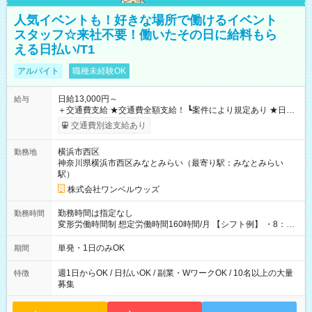
人気イベントも！好きな場所で働けるイベント
スタッフ☆来社不要！働いたその日に給料もら
える日払い/T1
アルバイト
職種未経験OK
日給13,000円～
給与
＋交通費支給 ★交通費全額支給！ ┗案件により規定あり ★日払
いOK！（規定あり） ┗働いたその日に現金GET♪ お仕事後はコ
交通費別途支給あり
ンビニATMから 日払い分を引き落とせます！ 【試用期間】試
用期間なし
横浜市西区
勤務地
神奈川県横浜市西区みなとみらい（最寄り駅：みなとみらい
駅）
株式会社ワンベルウッズ
勤務時間は指定なし
勤務時間
変形労働時間制 想定労働時間160時間/月 【シフト例】 ・8：00
～21：00
単発・1日のみOK
期間
週1日からOK / 日払いOK / 副業・WワークOK / 10名以上の大量
特徴
募集