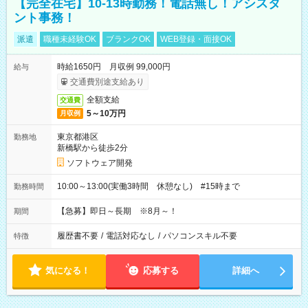
【完全在宅】10-13時勤務！電話無し！アシスタ
ント事務！
派遣
職種未経験OK
ブランクOK
WEB登録・面接OK
時給1650円 月収例 99,000円
給与
交通費別途支給あり
全額支給
交通費
5～10万円
月収例
東京都港区
勤務地
新橋駅から徒歩2分
ソフトウェア開発
10:00～13:00(実働3時間 休憩なし) #15時まで
勤務時間
【急募】即日～長期 ※8月～！
期間
履歴書不要
/
電話対応なし
/
パソコンスキル不要
特徴
気になる！
応募する
詳細へ