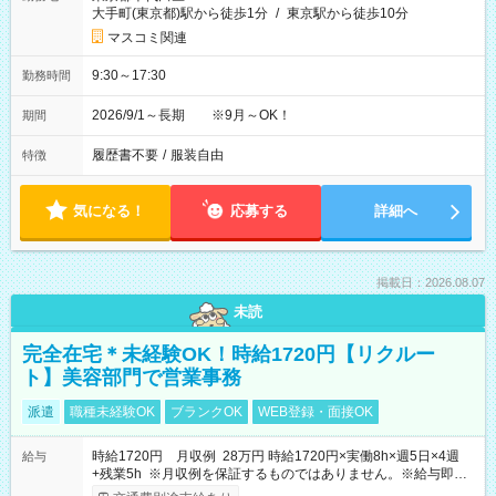
大手町(東京都)駅から徒歩1分
/
東京駅から徒歩10分
マスコミ関連
9:30～17:30
勤務時間
2026/9/1～長期 ※9月～OK！
期間
履歴書不要
/
服装自由
特徴
気になる！
応募する
詳細へ
掲載日：2026.08.07
未読
完全在宅＊未経験OK！時給1720円【リクルー
ト】美容部門で営業事務
派遣
職種未経験OK
ブランクOK
WEB登録・面接OK
時給1720円 月収例 28万円 時給1720円×実働8h×週5日×4週
給与
+残業5h ※月収例を保証するものではありません。※給与即受
取りサービス利用可（利用条件有）