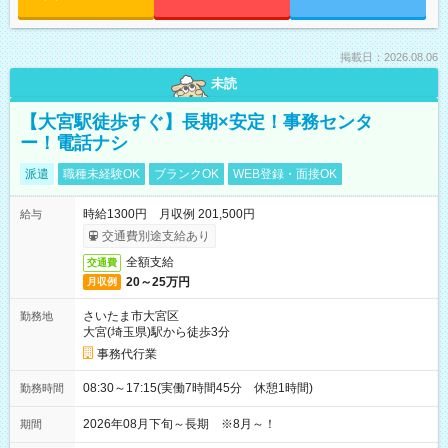
掲載日：2026.08.06
未読
【大宮駅徒歩すぐ】長期×安定！事務センタ
ー！電話ナシ
派遣
職種未経験OK
ブランクOK
WEB登録・面接OK
時給1300円 月収例 201,500円
給与
交通費別途支給あり
全額支給
交通費
20～25万円
月収例
さいたま市大宮区
勤務地
大宮(埼玉県)駅から徒歩3分
事務代行業
08:30～17:15(実働7時間45分 休憩1時間)
勤務時間
2026年08月下旬～長期 ※8月～！
期間