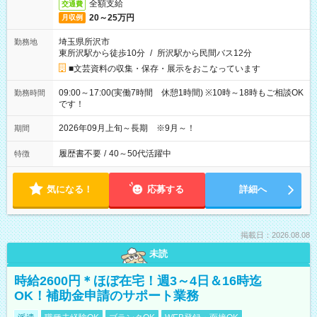
全額支給
交通費
20～25万円
月収例
埼玉県所沢市
勤務地
東所沢駅から徒歩10分
/
所沢駅から民間バス12分
■文芸資料の収集・保存・展示をおこなっています
09:00～17:00(実働7時間 休憩1時間) ※10時～18時もご相談OK
勤務時間
です！
2026年09月上旬～長期 ※9月～！
期間
履歴書不要
/
40～50代活躍中
特徴
気になる！
応募する
詳細へ
掲載日：2026.08.08
未読
時給2600円＊ほぼ在宅！週3～4日＆16時迄
OK！補助金申請のサポート業務