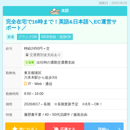
掲載日：2026.08.05
未読
完全在宅で16時まで！英語&日本語＼EC運営サ
ポート／
派遣
ブランクOK
WEB登録・面接OK
時給2450円＋交
給与
交通費別途支給あり
出社時の通勤交通費支給
交通費
東京都港区
勤務地
六本木駅から徒歩3分
IT・Web・通信
9:00～16:00
勤務時間
2026/8/17～長期 ※長期更新予定 ※8月～OK！
期間
履歴書不要
/
40～50代活躍中
/
服装自由
特徴
気になる！
応募する
詳細へ