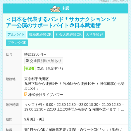
掲載日：2026.08.03
未読
＜日本を代表するバンド＊サカナクション＞ツ
アー公演のサポートバイト＠日本武道館
アルバイト
職種未経験OK
社会人未経験OK
大学生歓迎
ブランクOK
時給1250円～
給与
交通費別途支給あり
支給（規定有り）
交通費
東京都千代田区
勤務地
九段下駅から徒歩5分
/
竹橋駅から徒歩10分
/
神保町駅から徒
歩15分
/
…
株式会社ライブパワー
＜シフト例＞ 9:00～22:30 12:30～22:00 15:30～21:00 12:30～
勤務時間
19:00 12:30～22:00 上記の時間から好きな時間を選べます！ ※
時間は変更となる可能性があります
9月8日・9日
期間
週1日からOK
/
履歴書不要
/
副業・WワークOK
/
シフト勤務
/
特徴