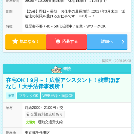
09:00～15:00(実働5時間 休憩1時間) #15時まで
勤務時間
【急募】即日～長期 お仕事の最長期間は2027年3月末迄 派
期間
遣法の制限を受けるお仕事です ※8月～！
履歴書不要
/
40～50代活躍中
/
副業・WワークOK
特徴
気になる！
応募する
詳細へ
掲載日：2026.08.08
未読
在宅OK！9月～！広報アシスタント！残業ほぼ
なし！大手法律事務所！
派遣
ブランクOK
WEB登録・面接OK
時給2000～2100円＋交
給与
交通費別途支給あり
通勤交通費支給
交通費
東京都千代田区
勤務地