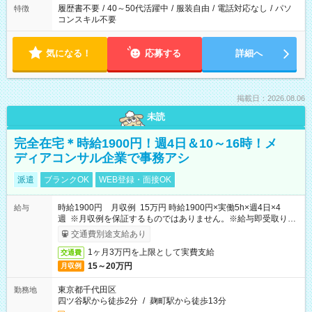
履歴書不要
/
40～50代活躍中
/
服装自由
/
電話対応なし
/
パソ
特徴
コンスキル不要
気になる！
応募する
詳細へ
掲載日：2026.08.06
未読
完全在宅＊時給1900円！週4日＆10～16時！メ
ディアコンサル企業で事務アシ
派遣
ブランクOK
WEB登録・面接OK
時給1900円 月収例 15万円 時給1900円×実働5h×週4日×4
給与
週 ※月収例を保証するものではありません。※給与即受取りサ
ービス利用可（利用条件有）
交通費別途支給あり
1ヶ月3万円を上限として実費支給
交通費
15～20万円
月収例
東京都千代田区
勤務地
四ツ谷駅から徒歩2分
/
麹町駅から徒歩13分