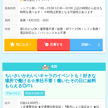
株式会社ライブパワー
＜シフト例＞ 7:00～23:00 13:30～22:00 上記の時間から好きな
勤務時間
時間を選べます！ ※時間は変更となる可能性があります
急募！8月15日・16日
期間
週1日からOK
/
履歴書不要
/
副業・WワークOK
/
シフト勤務
/
特徴
電話対応なし
/
パソコンスキル不要
気になる！
応募する
詳細へ
未読
ちいさいかわいいキャラのイベントも！好きな
場所で働ける☆来社不要！働いたその日に給料
もらえる◎/T1
アルバイト
職種未経験OK
日給13,000円～
給与
＋交通費支給 ★交通費全額支給！ ┗案件により規定あり ★日払