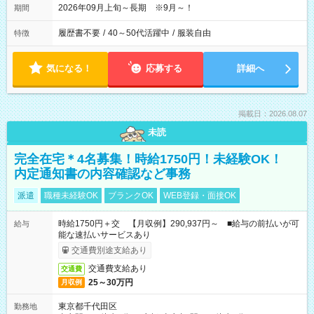
2026年09月上旬～長期 ※9月～！
期間
履歴書不要
/
40～50代活躍中
/
服装自由
特徴
気になる！
応募する
詳細へ
掲載日：2026.08.07
未読
完全在宅＊4名募集！時給1750円！未経験OK！
内定通知書の内容確認など事務
派遣
職種未経験OK
ブランクOK
WEB登録・面接OK
時給1750円＋交 【月収例】290,937円～ ■給与の前払いが可
給与
能な速払いサービスあり
交通費別途支給あり
交通費支給あり
交通費
25～30万円
月収例
東京都千代田区
勤務地