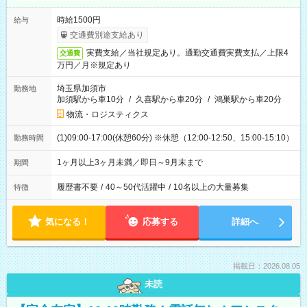
時給1500円
給与
交通費別途支給あり
実費支給／当社規定あり。通勤交通費実費支払／上限4
交通費
万円／月※規定あり
埼玉県加須市
勤務地
加須駅から車10分
/
久喜駅から車20分
/
鴻巣駅から車20分
物流・ロジスティクス
(1)09:00-17:00(休憩60分) ※休憩（12:00-12:50、15:00-15:10）
勤務時間
1ヶ月以上3ヶ月未満／即日～9月末まで
期間
履歴書不要
/
40～50代活躍中
/
10名以上の大量募集
特徴
気になる！
応募する
詳細へ
掲載日：2026.08.05
未読