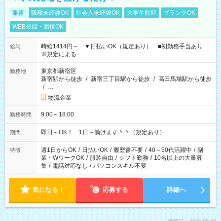
派遣
職種未経験OK
社会人未経験OK
大学生歓迎
ブランクOK
WEB登録・面接OK
時給1414円～ ▼日払いOK（規定あり） ■初勤務手当あり
給与
※規定による
東京都新宿区
勤務地
新宿駅から徒歩
/
新宿三丁目駅から徒歩
/
高田馬場駅から徒歩
/
…
物流企業
9:00～18:00
勤務時間
即日～OK！ 1日～働けます＾＾（規定あり）
期間
週1日からOK
/
日払いOK
/
履歴書不要
/
40～50代活躍中
/
副
特徴
業・WワークOK
/
服装自由
/
シフト勤務
/
10名以上の大量募
集
/
電話対応なし
/
パソコンスキル不要
気になる！
応募する
詳細へ