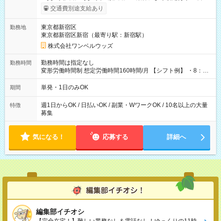
いOK！（規定あり） ┗働いたその日に現金GET♪ お仕事後はコ
交通費別途支給あり
ンビニATMから 日払い分を引き落とせます！ 【試用期間】試
用期間なし
東京都新宿区
勤務地
東京都新宿区新宿（最寄り駅：新宿駅）
株式会社ワンベルウッズ
勤務時間は指定なし
勤務時間
変形労働時間制 想定労働時間160時間/月 【シフト例】 ・8：00
～21：00
単発・1日のみOK
期間
週1日からOK / 日払いOK / 副業・WワークOK / 10名以上の大量
特徴
募集
気になる！
応募する
詳細へ
編集部イチオシ