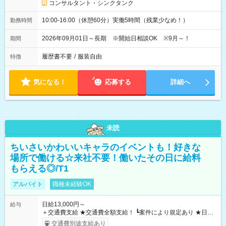
コンサルタント・シンクタンク
10:00-16:00（休憩60分）実働5時間（残業少なめ！）
勤務時間
2026年09月01日～長期 ※開始日相談OK ※9月～！
期間
履歴書不要
/
服装自由
特徴
気になる！
応募する
詳細へ
未読
ちいさいかわいいキャラのイベントも！好きな
場所で働ける☆来社不要！働いたその日に給料
もらえる◎/T1
アルバイト
職種未経験OK
日給13,000円～
給与
＋交通費支給 ★交通費全額支給！ ┗案件により規定あり ★日払
いOK！（規定あり） ┗働いたその日に現金GET♪ お仕事後はコ
交通費別途支給あり