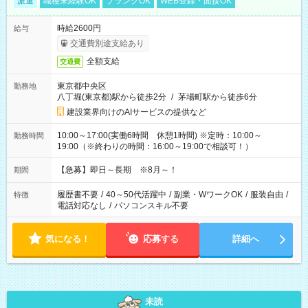
派遣
職種未経験OK
ブランクOK
WEB登録・面接OK
時給2600円
給与
交通費別途支給あり
全額支給
交通費
東京都中央区
勤務地
八丁堀(東京都)駅から徒歩2分
/
茅場町駅から徒歩6分
建設業界向けのAIサービスの提供など
10:00～17:00(実働6時間 休憩1時間) ※定時：10:00～
勤務時間
19:00（※終わりの時間：16:00～19:00で相談可！）
【急募】即日～長期 ※8月～！
期間
履歴書不要
/
40～50代活躍中
/
副業・WワークOK
/
服装自由
/
特徴
電話対応なし
/
パソコンスキル不要
気になる！
応募する
詳細へ
未読