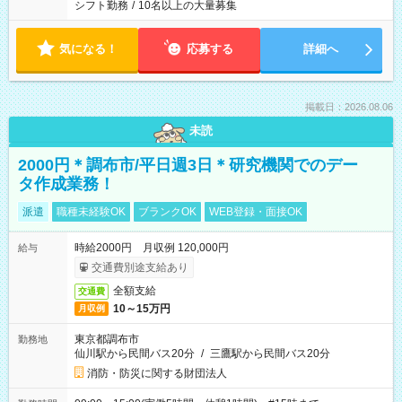
シフト勤務
/
10名以上の大量募集
気になる！
応募する
詳細へ
掲載日：2026.08.06
未読
2000円＊調布市/平日週3日＊研究機関でのデー
タ作成業務！
派遣
職種未経験OK
ブランクOK
WEB登録・面接OK
時給2000円 月収例 120,000円
給与
交通費別途支給あり
全額支給
交通費
10～15万円
月収例
東京都調布市
勤務地
仙川駅から民間バス20分
/
三鷹駅から民間バス20分
消防・防災に関する財団法人