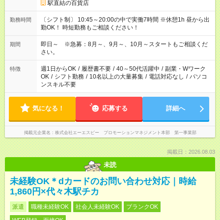
駅直結の百貨店
〔シフト制〕 10:45～20:00の中で実働7時間 ※休憩1h 昼から出
勤務時間
勤OK！ 時短勤務もご相談ください！
即日～ ※急募：8月～、9月～、10月～スタートもご相談くだ
期間
さい。
週1日からOK
/
履歴書不要
/
40～50代活躍中
/
副業・Wワーク
特徴
OK
/
シフト勤務
/
10名以上の大量募集
/
電話対応なし
/
パソコ
ンスキル不要
気になる！
応募する
詳細へ
掲載元企業名
株式会社エーエスピー プロモーションマネジメント本部 第一事業部
掲載日：2026.08.03
未読
未経験OK＊dカードのお問い合わせ対応｜時給
1,860円×代々木駅チカ
派遣
職種未経験OK
社会人未経験OK
ブランクOK