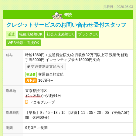
掲載日：2026.08.03
未読
クレジットサービスのお問い合わせ受付スタッフ
派遣
職種未経験OK
社会人未経験OK
ブランクOK
WEB登録・面接OK
時給1860円＋交通費全額支給 月収例32万円以上可 残業代 皆勤
給与
手当5000円 インセンティブ最大15000円支給
交通費別途支給あり
交通費全額支給
交通費
30万円～
月収例
東京都渋谷区
勤務地
代々木駅
から徒歩1分
ドコモグループ
【早番】9：45～18：15 【遅番】11：35～20：05 （実働7.5時
勤務時間
間 休憩60分）
9月3日～長期
期間