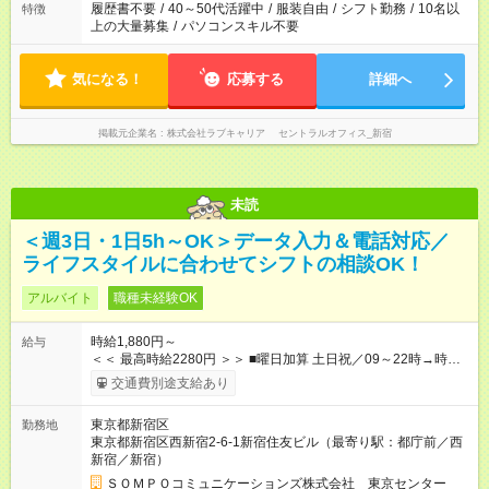
履歴書不要
/
40～50代活躍中
/
服装自由
/
シフト勤務
/
10名以
特徴
上の大量募集
/
パソコンスキル不要
気になる！
応募する
詳細へ
掲載元企業名
株式会社ラブキャリア セントラルオフィス_新宿
未読
＜週3日・1日5h～OK＞データ入力＆電話対応／
ライフスタイルに合わせてシフトの相談OK！
アルバイト
職種未経験OK
時給1,880円～
給与
＜＜ 最高時給2280円 ＞＞ ■曜日加算 土日祝／09～22時→時給
＋400円 ■時間加算 月曜／09～12時→時給＋200円 月曜／17～
交通費別途支給あり
22時→時給＋200円 金曜／17～22時→時給＋400円 ■導入研
修・OJT研修時： 時給1780円（各加算給無）
東京都新宿区
勤務地
━━━━━━━━━━━━━━━ ■月収例 ◎ロングシフト（週3日×実7h） [1]
東京都新宿区西新宿2-6-1新宿住友ビル（最寄り駅：都庁前／西
金曜日収：15160円×4日＝60640円 [2]土曜日収：15960円×5日
新宿／新宿）
＝79800円 [3]日曜日収：15960円×5日＝79800円 [1]＋[2]＋[3]＝
月収22万240円 ◎ショートシフト（週3日×実5h） [1]月曜日収：
ＳＯＭＰＯコミュニケーションズ株式会社 東京センター