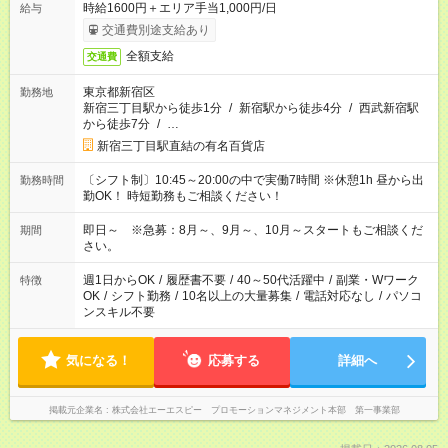
時給1600円＋エリア手当1,000円/日
給与
交通費別途支給あり
全額支給
交通費
東京都新宿区
勤務地
新宿三丁目駅から徒歩1分
/
新宿駅から徒歩4分
/
西武新宿駅
から徒歩7分
/
…
新宿三丁目駅直結の有名百貨店
〔シフト制〕10:45～20:00の中で実働7時間 ※休憩1h 昼から出
勤務時間
勤OK！ 時短勤務もご相談ください！
即日～ ※急募：8月～、9月～、10月～スタートもご相談くだ
期間
さい。
週1日からOK
/
履歴書不要
/
40～50代活躍中
/
副業・Wワーク
特徴
OK
/
シフト勤務
/
10名以上の大量募集
/
電話対応なし
/
パソコ
ンスキル不要
気になる！
応募する
詳細へ
掲載元企業名
株式会社エーエスピー プロモーションマネジメント本部 第一事業部