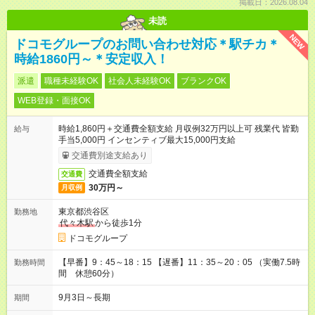
掲載日：2026.08.04
未読
NEW
ドコモグループのお問い合わせ対応＊駅チカ＊
時給1860円～＊安定収入！
派遣
職種未経験OK
社会人未経験OK
ブランクOK
WEB登録・面接OK
時給1,860円＋交通費全額支給 月収例32万円以上可 残業代 皆勤
給与
手当5,000円 インセンティブ最大15,000円支給
交通費別途支給あり
交通費全額支給
交通費
30万円～
月収例
東京都渋谷区
勤務地
代々木駅
から徒歩1分
ドコモグループ
【早番】9：45～18：15 【遅番】11：35～20：05 （実働7.5時
勤務時間
間 休憩60分）
9月3日～長期
期間