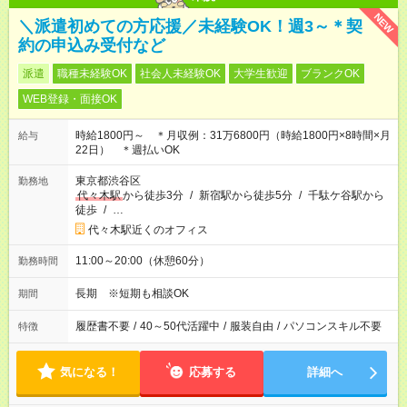
NEW
＼派遣初めての方応援／未経験OK！週3～＊契
約の申込み受付など
派遣
職種未経験OK
社会人未経験OK
大学生歓迎
ブランクOK
WEB登録・面接OK
時給1800円～ ＊月収例：31万6800円（時給1800円×8時間×月
給与
22日） ＊週払いOK
東京都渋谷区
勤務地
代々木駅
から徒歩3分
/
新宿駅から徒歩5分
/
千駄ケ谷駅から
徒歩
/
…
代々木駅近くのオフィス
11:00～20:00（休憩60分）
勤務時間
長期 ※短期も相談OK
期間
履歴書不要
/
40～50代活躍中
/
服装自由
/
パソコンスキル不要
特徴
気になる！
応募する
詳細へ