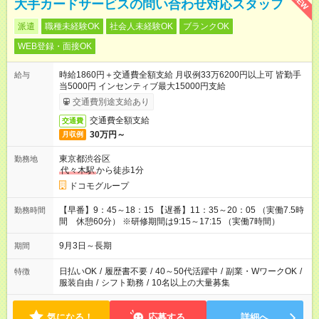
NEW
大手カードサービスの問い合わせ対応スタッフ
派遣
職種未経験OK
社会人未経験OK
ブランクOK
WEB登録・面接OK
時給1860円＋交通費全額支給 月収例33万6200円以上可 皆勤手
給与
当5000円 インセンティブ最大15000円支給
交通費別途支給あり
交通費全額支給
交通費
30万円～
月収例
東京都渋谷区
勤務地
代々木駅
から徒歩1分
ドコモグループ
【早番】9：45～18：15 【遅番】11：35～20：05 （実働7.5時
勤務時間
間 休憩60分） ※研修期間は9:15～17:15 （実働7時間）
9月3日～長期
期間
日払いOK
/
履歴書不要
/
40～50代活躍中
/
副業・WワークOK
/
特徴
服装自由
/
シフト勤務
/
10名以上の大量募集
気になる！
応募する
詳細へ