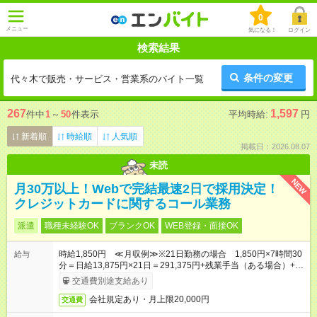
0
メニュー
気になる！
ログイン
検索結果
条件の変更
代々木で販売・サービス・営業系のバイト一覧
267
1,597
件中
1
～
50
件表示
平均時給:
円
新着順
時給順
人気順
掲載日：2026.08.07
未読
NEW
月30万以上！Webで完結最速2日で採用決定！
クレジットカードに関するコール業務
派遣
職種未経験OK
ブランクOK
WEB登録・面接OK
時給1,850円 ≪月収例≫※21日勤務の場合 1,850円×7時間30
給与
分＝日給13,875円×21日＝291,375円+残業手当（ある場合）+イ
ンセンティブ+交通費
交通費別途支給あり
会社規定あり・月上限20,000円
交通費