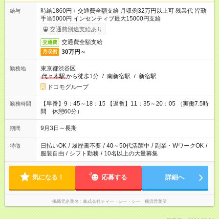
時給1860円＋交通費全額支給 月収例32万円以上可 残業代 皆勤
給与
手当5000円 インセンティブ最大15000円支給
交通費別途支給あり
交通費全額支給
交通費
30万円～
月収例
東京都渋谷区
勤務地
代々木駅
から徒歩1分
/
南新宿駅
/
新宿駅
ドコモグループ
【早番】9：45～18：15 【遅番】11：35～20：05 （実働7.5時
勤務時間
間 休憩60分）
9月3日～長期
期間
日払いOK
/
履歴書不要
/
40～50代活躍中
/
副業・WワークOK
/
特徴
服装自由
/
シフト勤務
/
10名以上の大量募集
気になる！
応募する
詳細へ
掲載元企業名
株式会社ティー・シー・シー 横浜営業所