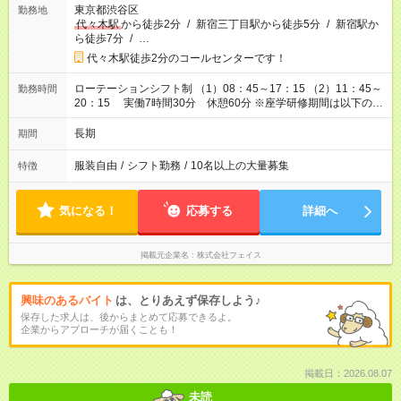
東京都渋谷区
勤務地
代々木駅
から徒歩2分
/
新宿三丁目駅から徒歩5分
/
新宿駅か
ら徒歩7分
/
…
代々木駅徒歩2分のコールセンターです！
ローテーションシフト制 （1）08：45～17：15 （2）11：45～
勤務時間
20：15 実働7時間30分 休憩60分 ※座学研修期間は以下の時
間です。 8：00～16：30 実働7時間30分 休憩60分
長期
期間
服装自由
/
シフト勤務
/
10名以上の大量募集
特徴
気になる！
応募する
詳細へ
掲載元企業名
株式会社フェイス
興味のあるバイト
は、とりあえず保存しよう♪
保存した求人は、後からまとめて応募できるよ。
企業からアプローチが届くことも！
掲載日：2026.08.07
未読