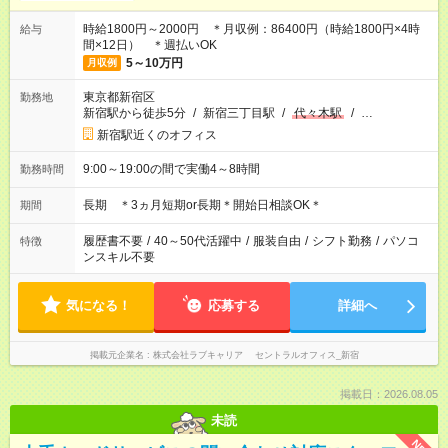
時給1800円～2000円 ＊月収例：86400円（時給1800円×4時
給与
間×12日） ＊週払いOK
5～10万円
月収例
東京都新宿区
勤務地
新宿駅から徒歩5分
/
新宿三丁目駅
/
代々木駅
/
…
新宿駅近くのオフィス
9:00～19:00の間で実働4～8時間
勤務時間
長期 ＊3ヵ月短期or長期＊開始日相談OK＊
期間
履歴書不要
/
40～50代活躍中
/
服装自由
/
シフト勤務
/
パソコ
特徴
ンスキル不要
気になる！
応募する
詳細へ
掲載元企業名
株式会社ラブキャリア セントラルオフィス_新宿
掲載日：2026.08.05
未読