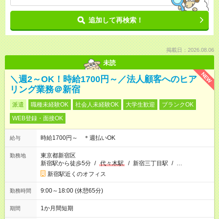
追加して再検索！
掲載日：2026.08.06
未読
NEW
＼週2～OK！時給1700円～／法人顧客へのヒア
リング業務＠新宿
派遣
職種未経験OK
社会人未経験OK
大学生歓迎
ブランクOK
WEB登録・面接OK
時給1700円～ ＊週払いOK
給与
東京都新宿区
勤務地
新宿駅から徒歩5分
/
代々木駅
/
新宿三丁目駅
/
…
新宿駅近くのオフィス
9:00～18:00 (休憩65分)
勤務時間
1か月間短期
期間