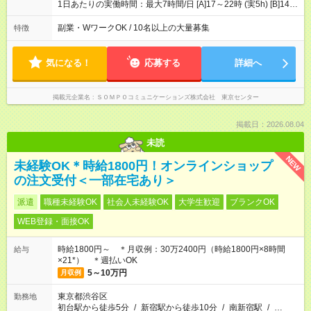
4200円 【試用期間】試用期間あり 試用期間の長さ：3ヶ月 ※ 雇
1日あたりの実働時間：最大7時間/日 [A]17～22時 (実5h) [B]14～
用形態と給与に、本採用時と異なる部分があります。 雇用形
22時 (実7h/休1h） ★週3～5日※土or日必須 ◎休日：平日メイン
態：本採用時と同じです。 給与：時給 1,780円以上 ※各加算給
※[B]OJT終了後要相談 ◎下記選択制 （1）曜日固定 週3～・土or
副業・WワークOK / 10名以上の大量募集
特徴
無
日必須 （2）月間シフト※規定 1ヶ月毎のシフト制 ※デビュー後
選択可 ▶ご確認 祝日/GW/年末年始等も シフト通りの出勤が必要
です
気になる！
応募する
詳細へ
掲載元企業名
ＳＯＭＰＯコミュニケーションズ株式会社 東京センター
掲載日：2026.08.04
未読
NEW
未経験OK＊時給1800円！オンラインショップ
の注文受付＜一部在宅あり＞
派遣
職種未経験OK
社会人未経験OK
大学生歓迎
ブランクOK
WEB登録・面接OK
時給1800円～ ＊月収例：30万2400円（時給1800円×8時間
給与
×21*） ＊週払いOK
5～10万円
月収例
東京都渋谷区
勤務地
初台駅から徒歩5分
/
新宿駅から徒歩10分
/
南新宿駅
/
…