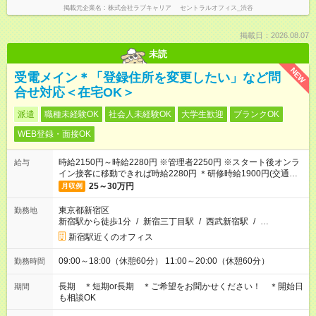
掲載元企業名
株式会社ラブキャリア セントラルオフィス_渋谷
掲載日：2026.08.07
未読
NEW
受電メイン＊「登録住所を変更したい」など問
合せ対応＜在宅OK＞
派遣
職種未経験OK
社会人未経験OK
大学生歓迎
ブランクOK
WEB登録・面接OK
時給2150円～時給2280円 ※管理者2250円 ※スタート後オンラ
給与
イン接客に移動できれば時給2280円 ＊研修時給1900円(交通費
含む) ＊週払いOK
25～30万円
月収例
東京都新宿区
勤務地
新宿駅から徒歩1分
/
新宿三丁目駅
/
西武新宿駅
/
…
新宿駅近くのオフィス
09:00～18:00（休憩60分） 11:00～20:00（休憩60分）
勤務時間
長期 ＊短期or長期 ＊ご希望をお聞かせください！ ＊開始日
期間
も相談OK