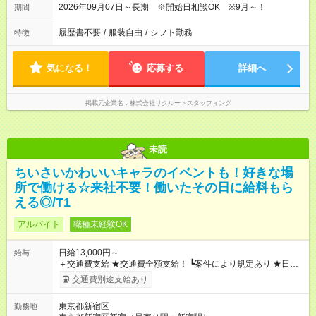
2026年09月07日～長期 ※開始日相談OK ※9月～！
期間
履歴書不要
/
服装自由
/
シフト勤務
特徴
気になる！
応募する
詳細へ
掲載元企業名
株式会社リクルートスタッフィング
未読
ちいさいかわいいキャラのイベントも！好きな場
所で働ける☆来社不要！働いたその日に給料もら
える◎/T1
アルバイト
職種未経験OK
日給13,000円～
給与
＋交通費支給 ★交通費全額支給！ ┗案件により規定あり ★日払
いOK！（規定あり） ┗働いたその日に現金GET♪ お仕事後はコ
交通費別途支給あり
ンビニATMから 日払い分を引き落とせます！ 【試用期間】試
用期間なし
東京都新宿区
勤務地