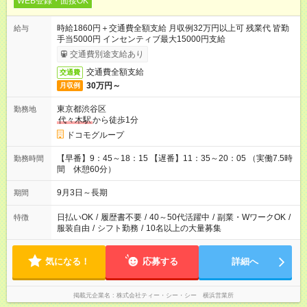
WEB登録・面接OK
時給1860円＋交通費全額支給 月収例32万円以上可 残業代 皆勤
給与
手当5000円 インセンティブ最大15000円支給
交通費別途支給あり
交通費全額支給
交通費
30万円～
月収例
東京都渋谷区
勤務地
代々木駅
から徒歩1分
ドコモグループ
【早番】9：45～18：15 【遅番】11：35～20：05 （実働7.5時
勤務時間
間 休憩60分）
9月3日～長期
期間
日払いOK
/
履歴書不要
/
40～50代活躍中
/
副業・WワークOK
/
特徴
服装自由
/
シフト勤務
/
10名以上の大量募集
気になる！
応募する
詳細へ
掲載元企業名
株式会社ティー・シー・シー 横浜営業所