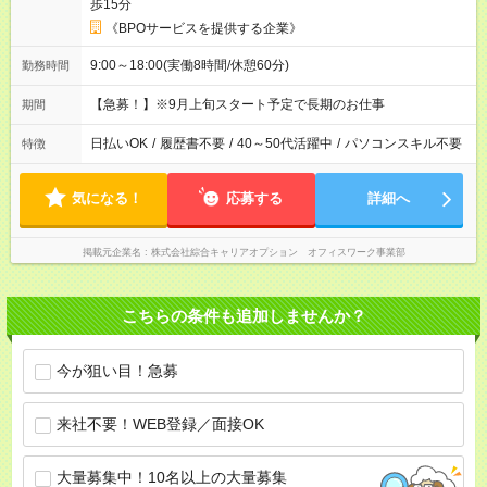
歩15分
《BPOサービスを提供する企業》
9:00～18:00(実働8時間/休憩60分)
勤務時間
【急募！】※9月上旬スタート予定で長期のお仕事
期間
日払いOK
/
履歴書不要
/
40～50代活躍中
/
パソコンスキル不要
特徴
気になる！
応募する
詳細へ
掲載元企業名
株式会社綜合キャリアオプション オフィスワーク事業部
こちらの条件も追加しませんか？
今が狙い目！急募
来社不要！WEB登録／面接OK
大量募集中！10名以上の大量募集