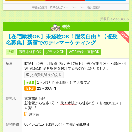
掲載元企業名
株式会社ティー・シー・シー 横浜営業所
掲載日：2026.08.06
未読
NEW
【在宅勤務OK】未経験OK！服装自由＊【複数
名募集】新宿でのテレマーケティング
派遣
職種未経験OK
ブランクOK
WEB登録・面接OK
時給1650円 月収例 25万円 時給1650円×実働7h30m×週5日×4
給与
週+残業5h ※月収例を保証するものではありません。
交通費別途支給あり
1ヶ月3万円を上限として実費支給
交通費
25～30万円
月収例
東京都新宿区
勤務地
新宿駅から徒歩1分
/
代々木駅
から徒歩8分
/
新宿(東京メト
ロ)駅
/
…
通信業
08:45-17:15（休憩60分）実働7時間30分
勤務時間