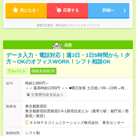
気になる！
応募する
詳細へ
掲載元企業名
株式会社リクルートスタッフィング
未読
データ入力・電話対応｜週3日・1日5時間から！夕
方～OKのオフィスWORK！シフト相談OK
アルバイト
職種未経験OK
時給1,880円～
給与
＜＜ 最高時給2280円 ＞＞ ■曜日加算 土日祝／09～22時→時給
＋400円 ■時間加算 月曜／09～12時→時給＋200円 月曜／17～
交通費別途支給あり
22時→時給＋200円 金曜／17～22時→時給＋400円 ■導入研
修・OJT研修時： 時給1780円（各加算給無）
東京都新宿区
勤務地
━━━━━━━━━━━━━━━ ■月収例 ◎ロングシフト（週3日×実7h） [1]
東京都新宿区西新宿2-6-1新宿住友ビル（最寄り駅：都庁前／西
金曜日収：15160円×4日＝60640円 [2]土曜日収：15960円×5日
新宿／新宿）
＝79800円 [3]日曜日収：15960円×5日＝79800円 [1]＋[2]＋[3]＝
月収22万240円 ◎ショートシフト（週3日×実5h） [1]月曜日収：
ＳＯＭＰＯコミュニケーションズ株式会社 東京センター
10400円×4日＝41600円 [2]金曜日収：11400円×4日＝45600円
[3]土曜日収：11400円×5日＝57000円 [1]＋[2]＋[3]＝月収14万
シフト制
勤務時間