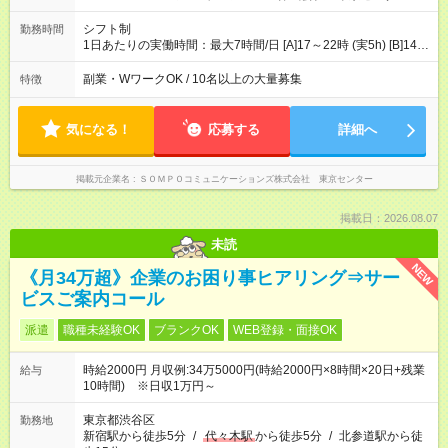
10400円×4日＝41600円 [2]金曜日収：11400円×4日＝45600円
[3]土曜日収：11400円×5日＝57000円 [1]＋[2]＋[3]＝月収14万
シフト制
勤務時間
4200円 【試用期間】試用期間あり 試用期間の長さ：3ヶ月 ※ 雇
1日あたりの実働時間：最大7時間/日 [A]17～22時 (実5h) [B]14～
用形態と給与に、本採用時と異なる部分があります。 雇用形
22時 (実7h/休1h） ★週3～5日※土or日必須 ◎休日：平日メイン
態：本採用時と同じです。 給与：時給 1,780円以上 ※各加算給
※[B]OJT終了後要相談 ◎下記選択制 （1）曜日固定 週3～・土or
副業・WワークOK / 10名以上の大量募集
特徴
無
日必須 （2）月間シフト※規定 1ヶ月毎のシフト制 ※デビュー後
選択可 ▶ご確認 祝日/GW/年末年始等も シフト通りの出勤が必要
です
気になる！
応募する
詳細へ
掲載元企業名
ＳＯＭＰＯコミュニケーションズ株式会社 東京センター
掲載日：2026.08.07
未読
NEW
《月34万超》企業のお困り事ヒアリング⇒サー
ビスご案内コール
派遣
職種未経験OK
ブランクOK
WEB登録・面接OK
時給2000円 月収例:34万5000円(時給2000円×8時間×20日+残業
給与
10時間) ※日収1万円～
東京都渋谷区
勤務地
新宿駅から徒歩5分
/
代々木駅
から徒歩5分
/
北参道駅から徒