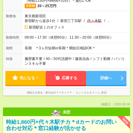
（時給2150円×8時間×20日）＊週払いOK
20～25万円
月収例
東京都新宿区
勤務地
新宿駅から徒歩1分
/
新宿三丁目駅
/
代々木駅
/
…
新宿駅近くのオフィス
09:00～17:30（休憩60分） 11:30～20:00（休憩60分）
勤務時間
長期 ＊3ヵ月短期or長期＊開始日相談OK＊
期間
履歴書不要
/
40～50代活躍中
/
服装自由
/
シフト勤務
/
パソコ
特徴
ンスキル不要
気になる！
応募する
詳細へ
掲載元企業名
株式会社ラブキャリア セントラルオフィス_新宿
掲載日：2026.08.06
未読
NEW
時給1,860円×代々木駅チカ＊dカードのお問い
合わせ対応＊窓口経験が活かせる