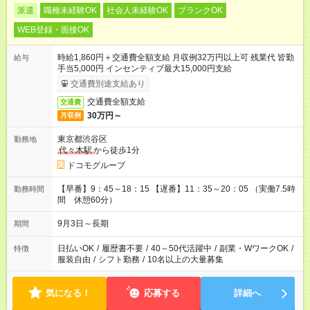
派遣
職種未経験OK
社会人未経験OK
ブランクOK
WEB登録・面接OK
時給1,860円＋交通費全額支給 月収例32万円以上可 残業代 皆勤
給与
手当5,000円 インセンティブ最大15,000円支給
交通費別途支給あり
交通費全額支給
交通費
30万円～
月収例
東京都渋谷区
勤務地
代々木駅
から徒歩1分
ドコモグループ
【早番】9：45～18：15 【遅番】11：35～20：05 （実働7.5時
勤務時間
間 休憩60分）
9月3日～長期
期間
日払いOK
/
履歴書不要
/
40～50代活躍中
/
副業・WワークOK
/
特徴
服装自由
/
シフト勤務
/
10名以上の大量募集
気になる！
応募する
詳細へ