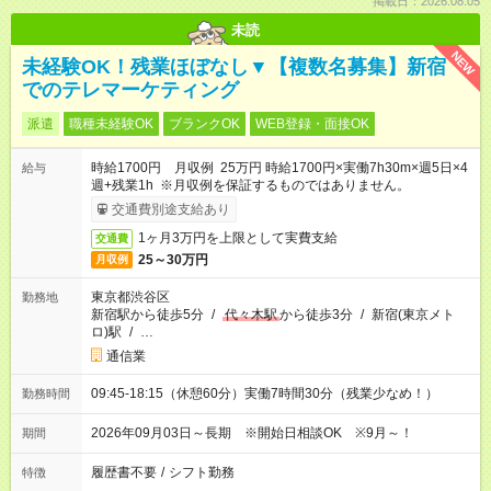
掲載日：2026.08.05
未読
NEW
未経験OK！残業ほぼなし▼【複数名募集】新宿
でのテレマーケティング
派遣
職種未経験OK
ブランクOK
WEB登録・面接OK
時給1700円 月収例 25万円 時給1700円×実働7h30m×週5日×4
給与
週+残業1h ※月収例を保証するものではありません。
交通費別途支給あり
1ヶ月3万円を上限として実費支給
交通費
25～30万円
月収例
東京都渋谷区
勤務地
新宿駅から徒歩5分
/
代々木駅
から徒歩3分
/
新宿(東京メト
ロ)駅
/
…
通信業
09:45-18:15（休憩60分）実働7時間30分（残業少なめ！）
勤務時間
2026年09月03日～長期 ※開始日相談OK ※9月～！
期間
履歴書不要
/
シフト勤務
特徴