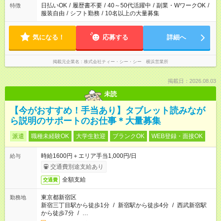
日払いOK
/
履歴書不要
/
40～50代活躍中
/
副業・WワークOK
/
特徴
服装自由
/
シフト勤務
/
10名以上の大量募集
気になる！
応募する
詳細へ
掲載元企業名
株式会社ティー・シー・シー 横浜営業所
掲載日：2026.08.03
未読
【今がおすすめ！手当あり】タブレット読みなが
ら説明のサポートのお仕事＊大量募集
派遣
職種未経験OK
大学生歓迎
ブランクOK
WEB登録・面接OK
時給1600円＋エリア手当1,000円/日
給与
交通費別途支給あり
全額支給
交通費
東京都新宿区
勤務地
新宿三丁目駅から徒歩1分
/
新宿駅から徒歩4分
/
西武新宿駅
から徒歩7分
/
…