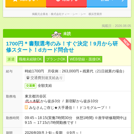
掲載元企業名
株式会社ティー・シー・シー 横浜営業所
掲載日：2026.08.05
未読
NEW
1700円＊書類選考のみ！すぐ決定！9月から研
修スタート！dカード問合せ
派遣
職種未経験OK
ブランクOK
WEB登録・面接OK
時給1700円 月収例：263,000円＋残業代（21日就業の場合）
給与
交通費別途支給あり
全額支給
交通費
東京都渋谷区
勤務地
代々木駅
から徒歩3分
/
新宿駅から徒歩10分
みなさんご存じ★大手通信！！ドコモグループ！！
09:45～18:15(実働7時間30分 休憩1時間) ※座学研修期間中は
勤務時間
9:15 ～ 17:15の7時間勤務です！
2026年09月上旬～長期 ※9月～！
期間