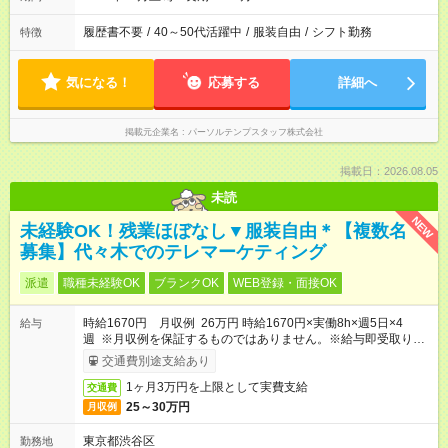
履歴書不要
/
40～50代活躍中
/
服装自由
/
シフト勤務
特徴
気になる！
応募する
詳細へ
掲載元企業名
パーソルテンプスタッフ株式会社
掲載日：2026.08.05
未読
NEW
未経験OK！残業ほぼなし▼服装自由＊【複数名
募集】代々木でのテレマーケティング
派遣
職種未経験OK
ブランクOK
WEB登録・面接OK
時給1670円 月収例 26万円 時給1670円×実働8h×週5日×4
給与
週 ※月収例を保証するものではありません。※給与即受取りサ
ービス利用可（利用条件有）
交通費別途支給あり
1ヶ月3万円を上限として実費支給
交通費
25～30万円
月収例
東京都渋谷区
勤務地