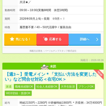
共済★／
09:00～18:00(実働8時間 休憩1時間)
勤務時間
2026年09月上旬～長期 ※9月～！
期間
履歴書不要
/
40～50代活躍中
/
服装自由
特徴
気になる！
応募する
詳細へ
掲載元企業名
パーソルテンプスタッフ株式会社
掲載日：2026.08.06
未読
NEW
【週3～】受電メイン＊「支払い方法を変更した
い」など問合せ対応＜在宅OK＞
派遣
職種未経験OK
社会人未経験OK
大学生歓迎
ブランクOK
WEB登録・面接OK
時給2150円～2280円 ※研修時給1900円 ＊月収例：34万4000円
給与