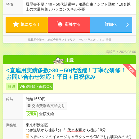
履歴書不要
/
40～50代活躍中
/
服装自由
/
シフト勤務
/
10名以
特徴
上の大量募集
/
パソコンスキル不要
気になる！
応募する
詳細へ
掲載元企業名
株式会社ラブキャリア セントラルオフィス_渋谷
掲載日：2026.08.06
未読
NEW
<直雇用実績多数>30～50代活躍！丁寧な研修！
お問い合わせ対応！平日＋日祝休み
派遣
WEB登録・面接OK
時給1650円
給与
交通費別途支給あり
全額支給
交通費
東京都渋谷区
勤務地
北参道駅から徒歩1分
/
代々木駅
から徒歩10分
＼赤いクマのイメージキャラクターやCMでもお馴染みの大手