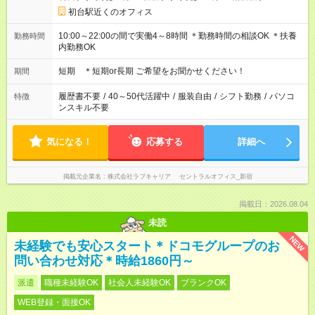
初台駅近くのオフィス
10:00～22:00の間で実働4～8時間 ＊勤務時間の相談OK ＊扶養
勤務時間
内勤務OK
短期 ＊短期or長期 ご希望をお聞かせください！
期間
履歴書不要
/
40～50代活躍中
/
服装自由
/
シフト勤務
/
パソコ
特徴
ンスキル不要
気になる！
応募する
詳細へ
掲載元企業名
株式会社ラブキャリア セントラルオフィス_新宿
掲載日：2026.08.04
未読
NEW
未経験でも安心スタート＊ドコモグループのお
問い合わせ対応＊時給1860円～
派遣
職種未経験OK
社会人未経験OK
ブランクOK
WEB登録・面接OK