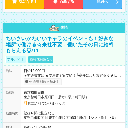
気になる！
応募する
詳細へ
未読
ちいさいかわいいキャラのイベントも！好きな
場所で働ける☆来社不要！働いたその日に給料
もらえる◎/T1
アルバイト
職種未経験OK
日給13,000円～
給与
＋交通費支給 ★交通費全額支給！ ┗案件により規定あり ★日払
いOK！（規定あり） ┗働いたその日に現金GET♪ お仕事後はコ
交通費別途支給あり
ンビニATMから 日払い分を引き落とせます！ 【試用期間】試
用期間なし
東京都町田市
勤務地
東京都町田市原町田（最寄り駅：町田駅）
株式会社ワンベルウッズ
勤務時間は指定なし
勤務時間
変形労働時間制 想定労働時間160時間/月 【シフト例】 ・8：00
～21：00
単発・1日のみOK
期間