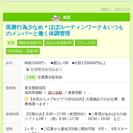
掲載日：2026.07.29
未読
医療行為少なめ＊ほぼルーティンワーク＆いつも
のメンバーと働く体調管理
派遣
職種未経験OK
社会人未経験OK
ブランクOK
WEB登録・面接OK
時給2300円～ ■週払いOK ■日収1万8400円以上
給与
交通費別途支給あり
交通費全額支給
交通費
東京都新宿区
勤務地
高田馬場駅
/
四ツ谷駅
/
東新宿駅
/
…
【自宅からドアtoドアで30分以内】介護施設でのお仕事。勤
務地選べます！
【日勤のみ】9:00～17:00（休憩60分） ■ご希望があればその他
勤務時間
シフトもOK！ （例）8:30～17:30 10:00～19:00 など
「家族とお休みを合わせたい」 「できれば残業はしたくない」
など、あなたのご希望に沿ったお仕事をご紹介します！ ※Wワ
2ヶ月～ ■ご応募から最短3日後に開始可能 8月～、9月スター
期間