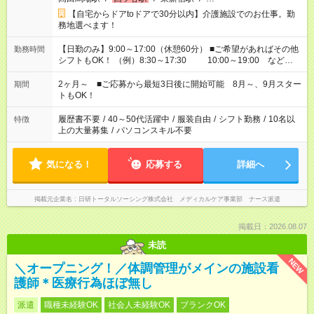
【自宅からドアtoドアで30分以内】介護施設でのお仕事。勤
務地選べます！
【日勤のみ】9:00～17:00（休憩60分） ■ご希望があればその他
勤務時間
シフトもOK！ （例）8:30～17:30 10:00～19:00 など
「家族とお休みを合わせたい」 「できれば残業はしたくない」
など、あなたのご希望に沿ったお仕事をご紹介します！ ※Wワ
2ヶ月～ ■ご応募から最短3日後に開始可能 8月～、9月スター
期間
ーク希望の方へ 今ご覧のお仕事で希望する勤務時間と、もう1つ
トもOK！
のお仕事の勤務時間。 合計で週40時間を超える場合は応募でき
ません
履歴書不要
/
40～50代活躍中
/
服装自由
/
シフト勤務
/
10名以
特徴
上の大量募集
/
パソコンスキル不要
気になる！
応募する
詳細へ
掲載元企業名
日研トータルソーシング株式会社 メディカルケア事業部 ナース派遣
掲載日：2026.08.07
未読
NEW
＼オープニング！／体調管理がメインの施設看
護師＊医療行為ほぼ無し
派遣
職種未経験OK
社会人未経験OK
ブランクOK