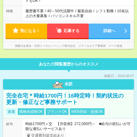
ーク希望の方へ 今ご覧のお仕事で希望する勤務時間と、もう1つ
トもOK！
のお仕事の勤務時間。 合計で週40時間を超える場合は応募でき
ません
履歴書不要
/
40～50代活躍中
/
服装自由
/
シフト勤務
/
10名以
特徴
上の大量募集
/
パソコンスキル不要
気になる！
応募する
詳細へ
掲載元企業名
日研トータルソーシング株式会社 メディカルケア事業部 ナース派遣
あなたの閲覧履歴からのオススメ
掲載日：2026.08.07
未読
完全在宅＊時給1700円！16時定時！契約状況の
更新・修正など事務サポート
派遣
職種未経験OK
ブランクOK
WEB登録・面接OK
時給1700円＋交 【月収例】272,000円～ ■給与の前払いが可
給与
能な速払いサービスあり
交通費別途支給あり