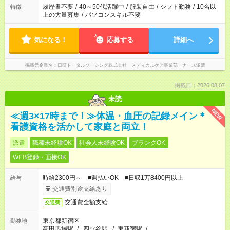
ません
履歴書不要
/
40～50代活躍中
/
服装自由
/
シフト勤務
/
10名以
特徴
上の大量募集
/
パソコンスキル不要
気になる！
応募する
詳細へ
掲載元企業名
日研トータルソーシング株式会社 メディカルケア事業部 ナース派遣
掲載日：2026.08.07
未読
NEW
≪週3×17時まで！≫体温・血圧の記録メイン＊
看護資格を活かして家庭と両立！
派遣
職種未経験OK
社会人未経験OK
ブランクOK
WEB登録・面接OK
時給2300円～ ■週払いOK ■日収1万8400円以上
給与
交通費別途支給あり
交通費全額支給
交通費
東京都新宿区
勤務地
高田馬場駅
/
四ツ谷駅
/
東新宿駅
/
…