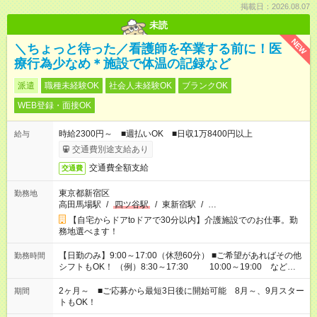
掲載日：2026.08.07
未読
NEW
＼ちょっと待った／看護師を卒業する前に！医
療行為少なめ＊施設で体温の記録など
派遣
職種未経験OK
社会人未経験OK
ブランクOK
WEB登録・面接OK
時給2300円～ ■週払いOK ■日収1万8400円以上
給与
交通費別途支給あり
交通費全額支給
交通費
東京都新宿区
勤務地
高田馬場駅
/
四ツ谷駅
/
東新宿駅
/
…
【自宅からドアtoドアで30分以内】介護施設でのお仕事。勤
務地選べます！
【日勤のみ】9:00～17:00（休憩60分） ■ご希望があればその他
勤務時間
シフトもOK！ （例）8:30～17:30 10:00～19:00 など
「家族とお休みを合わせたい」 「できれば残業はしたくない」
など、あなたのご希望に沿ったお仕事をご紹介します！ ※Wワ
2ヶ月～ ■ご応募から最短3日後に開始可能 8月～、9月スター
期間
ーク希望の方へ 今ご覧のお仕事で希望する勤務時間と、もう1つ
トもOK！
のお仕事の勤務時間。 合計で週40時間を超える場合は応募でき