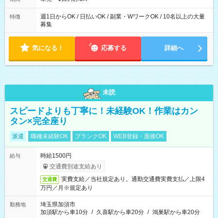
週1日からOK / 日払いOK / 副業・WワークOK / 10名以上の大量
特徴
募集
気になる！
応募する
詳細へ
未読
スピードよりも丁寧に！未経験OK！作業はカン
タン×完全座り
派遣
職種未経験OK
ブランクOK
WEB登録・面接OK
時給1500円
給与
交通費別途支給あり
実費支給／当社規定あり。通勤交通費実費支払／上限4
交通費
万円／月※規定あり
埼玉県加須市
勤務地
加須駅から車10分
/
久喜駅から車20分
/
鴻巣駅から車20分