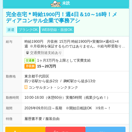
未読
完全在宅＊時給1900円！週4日＆10～16時！メ
ディアコンサル企業で事務アシ
派遣
ブランクOK
WEB登録・面接OK
時給1900円 月収例 15万円 時給1900円×実働5h×週4日×4
給与
週 ※月収例を保証するものではありません。※給与即受取りサ
ービス利用可（利用条件有）
交通費別途支給あり
1ヶ月3万円を上限として実費支給
交通費
15～20万円
月収例
東京都千代田区
勤務地
四ツ谷駅から徒歩2分
/
麹町駅から徒歩13分
コンサルタント・シンクタンク
10:00-16:00（休憩60分）実働5時間（残業少なめ！）
勤務時間
2026年09月01日～長期 ※開始日相談OK ※9月～！
期間
履歴書不要
/
服装自由
特徴