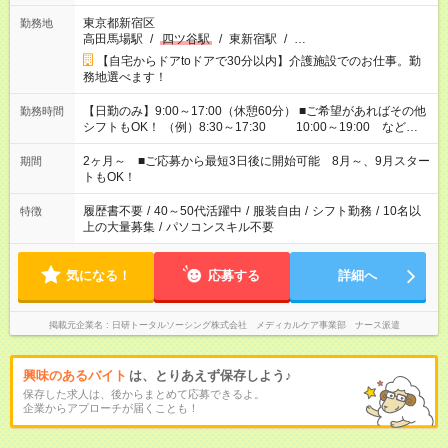
東京都新宿区
勤務地
高田馬場駅
/
四ツ谷駅
/
東新宿駅
/
…
【自宅からドアtoドアで30分以内】介護施設でのお仕事。勤
務地選べます！
【日勤のみ】9:00～17:00（休憩60分） ■ご希望があればその他
勤務時間
シフトもOK！ （例）8:30～17:30 10:00～19:00 など
「家族とお休みを合わせたい」 「できれば残業はしたくない」
など、あなたのご希望に沿ったお仕事をご紹介します！ ※Wワ
2ヶ月～ ■ご応募から最短3日後に開始可能 8月～、9月スター
期間
ーク希望の方へ 今ご覧のお仕事で希望する勤務時間と、もう1つ
トもOK！
のお仕事の勤務時間。 合計で週40時間を超える場合は応募でき
ません
履歴書不要
/
40～50代活躍中
/
服装自由
/
シフト勤務
/
10名以
特徴
上の大量募集
/
パソコンスキル不要
気になる！
応募する
詳細へ
掲載元企業名
日研トータルソーシング株式会社 メディカルケア事業部 ナース派遣
興味のあるバイト
は、とりあえず保存しよう♪
保存した求人は、後からまとめて応募できるよ。
企業からアプローチが届くことも！