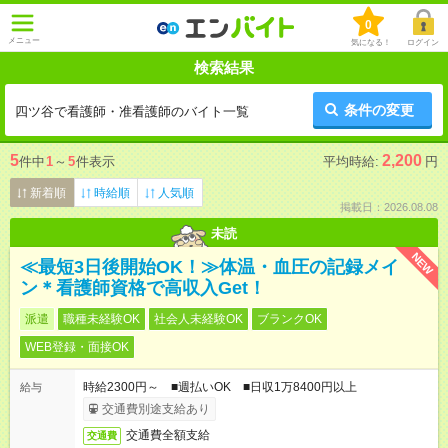
0
メニュー
気になる！
ログイン
検索結果
条件の変更
四ツ谷で看護師・准看護師のバイト一覧
5
2,200
件中
1
～
5
件表示
平均時給:
円
新着順
時給順
人気順
掲載日：2026.08.08
未読
NEW
≪最短3日後開始OK！≫体温・血圧の記録メイ
ン＊看護師資格で高収入Get！
派遣
職種未経験OK
社会人未経験OK
ブランクOK
WEB登録・面接OK
時給2300円～ ■週払いOK ■日収1万8400円以上
給与
交通費別途支給あり
交通費全額支給
交通費