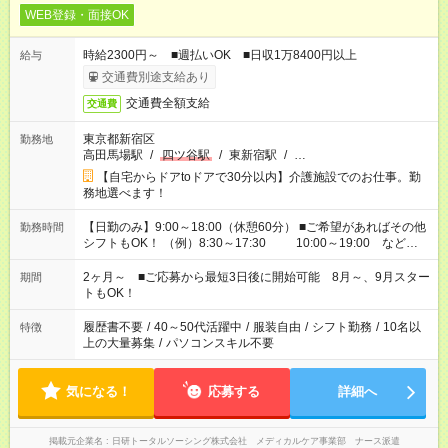
WEB登録・面接OK
時給2300円～ ■週払いOK ■日収1万8400円以上
給与
交通費別途支給あり
交通費全額支給
交通費
東京都新宿区
勤務地
高田馬場駅
/
四ツ谷駅
/
東新宿駅
/
…
【自宅からドアtoドアで30分以内】介護施設でのお仕事。勤
務地選べます！
【日勤のみ】9:00～18:00（休憩60分） ■ご希望があればその他
勤務時間
シフトもOK！ （例）8:30～17:30 10:00～19:00 など
「家族とお休みを合わせたい」 「できれば残業はしたくない」
など、あなたのご希望に沿ったお仕事をご紹介します！ ※Wワ
2ヶ月～ ■ご応募から最短3日後に開始可能 8月～、9月スター
期間
ーク希望の方へ 今ご覧のお仕事で希望する勤務時間と、もう1つ
トもOK！
のお仕事の勤務時間。 合計で週40時間を超える場合は応募でき
ません
履歴書不要
/
40～50代活躍中
/
服装自由
/
シフト勤務
/
10名以
特徴
上の大量募集
/
パソコンスキル不要
気になる！
応募する
詳細へ
掲載元企業名
日研トータルソーシング株式会社 メディカルケア事業部 ナース派遣