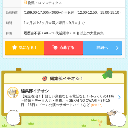
物流・ロジスティクス
(1)09:00-17:00(休憩60分) ※休憩（12:00-12:50、15:00-15:10）
勤務時間
1ヶ月以上3ヶ月未満／即日～9月末まで
期間
履歴書不要
/
40～50代活躍中
/
10名以上の大量募集
特徴
気になる！
応募する
詳細へ
編集部イチオシ
【完全在宅！】難しい業務なし＆電話なし！ゆっくりの11時
～時短＊データ入力・事務、＜SEKAI NO OWARI＊8月15
日・16日＞ドーム公演のサポートバイトなど
(8/7UP!)