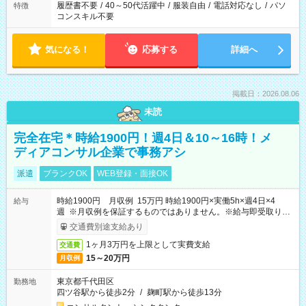
履歴書不要
/
40～50代活躍中
/
服装自由
/
電話対応なし
/
パソ
特徴
コンスキル不要
気になる！
応募する
詳細へ
掲載日：2026.08.06
未読
完全在宅＊時給1900円！週4日＆10～16時！メ
ディアコンサル企業で事務アシ
派遣
ブランクOK
WEB登録・面接OK
時給1900円 月収例 15万円 時給1900円×実働5h×週4日×4
給与
週 ※月収例を保証するものではありません。※給与即受取りサ
ービス利用可（利用条件有）
交通費別途支給あり
1ヶ月3万円を上限として実費支給
交通費
15～20万円
月収例
東京都千代田区
勤務地
四ツ谷駅から徒歩2分
/
麹町駅から徒歩13分