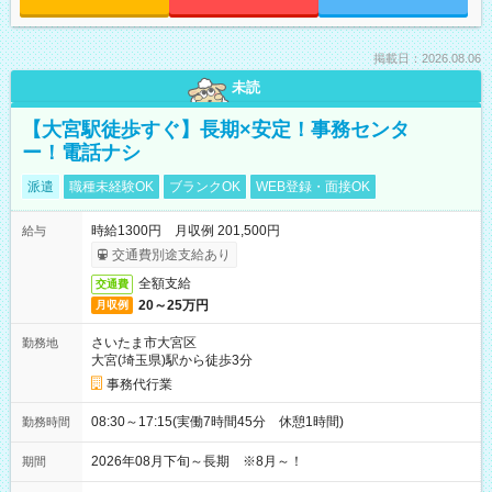
掲載日：2026.08.06
未読
【大宮駅徒歩すぐ】長期×安定！事務センタ
ー！電話ナシ
派遣
職種未経験OK
ブランクOK
WEB登録・面接OK
時給1300円 月収例 201,500円
給与
交通費別途支給あり
全額支給
交通費
20～25万円
月収例
さいたま市大宮区
勤務地
大宮(埼玉県)駅から徒歩3分
事務代行業
08:30～17:15(実働7時間45分 休憩1時間)
勤務時間
2026年08月下旬～長期 ※8月～！
期間