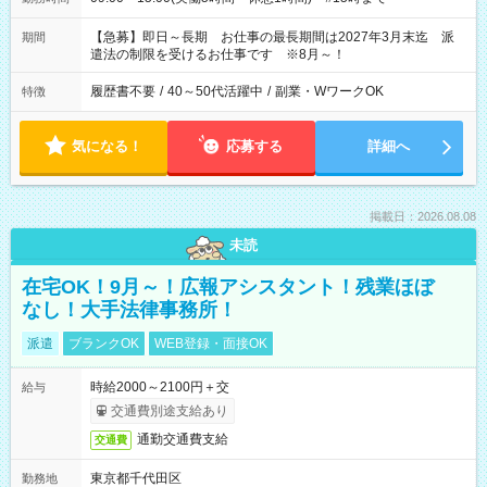
【急募】即日～長期 お仕事の最長期間は2027年3月末迄 派
期間
遣法の制限を受けるお仕事です ※8月～！
履歴書不要
/
40～50代活躍中
/
副業・WワークOK
特徴
気になる！
応募する
詳細へ
掲載日：2026.08.08
未読
在宅OK！9月～！広報アシスタント！残業ほぼ
なし！大手法律事務所！
派遣
ブランクOK
WEB登録・面接OK
時給2000～2100円＋交
給与
交通費別途支給あり
通勤交通費支給
交通費
東京都千代田区
勤務地