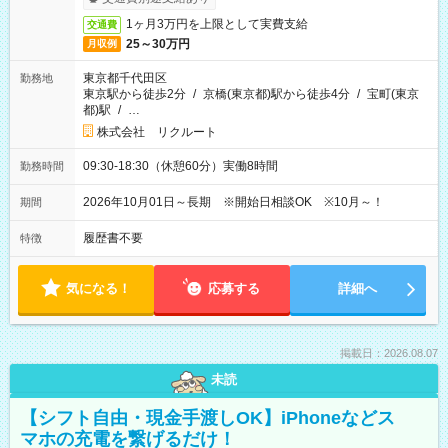
1ヶ月3万円を上限として実費支給
交通費
25～30万円
月収例
東京都千代田区
勤務地
東京駅から徒歩2分
/
京橋(東京都)駅から徒歩4分
/
宝町(東京
都)駅
/
…
株式会社 リクルート
09:30-18:30（休憩60分）実働8時間
勤務時間
2026年10月01日～長期 ※開始日相談OK ※10月～！
期間
履歴書不要
特徴
気になる！
応募する
詳細へ
掲載日：2026.08.07
未読
【シフト自由・現金手渡しOK】iPhoneなどス
マホの充電を繋げるだけ！