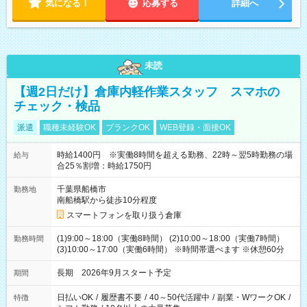
気になる！
応募する
詳細へ
未読
【週2日だけ】倉庫内軽作業スタッフ スマホの
チェック・検品
派遣
職種未経験OK
ブランクOK
WEB登録・面接OK
時給1400円 ※実働8時間を超える勤務、22時～翌5時勤務の場
給与
合25％割増：時給1750円
千葉県船橋市
勤務地
南船橋駅から徒歩10分程度
スマートフォンを取り扱う倉庫
(1)9:00～18:00（実働8時間） (2)10:00～18:00（実働7時間）
勤務時間
(3)10:00～17:00（実働6時間） ※時間帯選べます ※休憩60分
長期 2026年9月スタート予定
期間
日払いOK
/
履歴書不要
/
40～50代活躍中
/
副業・WワークOK
/
特徴