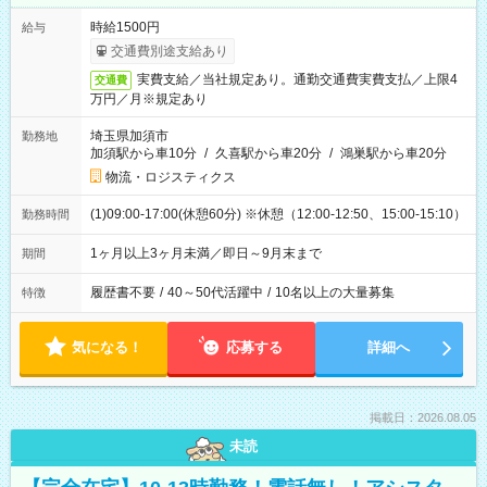
時給1500円
給与
交通費別途支給あり
実費支給／当社規定あり。通勤交通費実費支払／上限4
交通費
万円／月※規定あり
埼玉県加須市
勤務地
加須駅から車10分
/
久喜駅から車20分
/
鴻巣駅から車20分
物流・ロジスティクス
(1)09:00-17:00(休憩60分) ※休憩（12:00-12:50、15:00-15:10）
勤務時間
1ヶ月以上3ヶ月未満／即日～9月末まで
期間
履歴書不要
/
40～50代活躍中
/
10名以上の大量募集
特徴
気になる！
応募する
詳細へ
掲載日：2026.08.05
未読