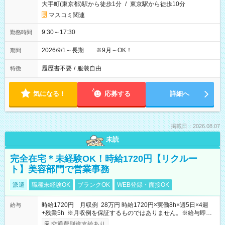
大手町(東京都)駅から徒歩1分
/
東京駅から徒歩10分
マスコミ関連
9:30～17:30
勤務時間
2026/9/1～長期 ※9月～OK！
期間
履歴書不要
/
服装自由
特徴
気になる！
応募する
詳細へ
掲載日：2026.08.07
未読
完全在宅＊未経験OK！時給1720円【リクルー
ト】美容部門で営業事務
派遣
職種未経験OK
ブランクOK
WEB登録・面接OK
時給1720円 月収例 28万円 時給1720円×実働8h×週5日×4週
給与
+残業5h ※月収例を保証するものではありません。※給与即受
取りサービス利用可（利用条件有）
交通費別途支給あり