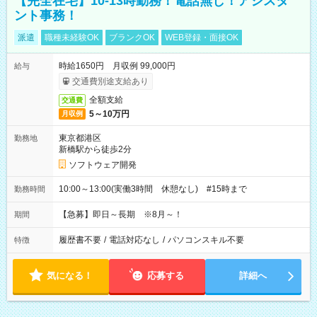
【完全在宅】10-13時勤務！電話無し！アシスタ
ント事務！
派遣
職種未経験OK
ブランクOK
WEB登録・面接OK
時給1650円 月収例 99,000円
給与
交通費別途支給あり
全額支給
交通費
5～10万円
月収例
東京都港区
勤務地
新橋駅から徒歩2分
ソフトウェア開発
10:00～13:00(実働3時間 休憩なし) #15時まで
勤務時間
【急募】即日～長期 ※8月～！
期間
履歴書不要
/
電話対応なし
/
パソコンスキル不要
特徴
気になる！
応募する
詳細へ