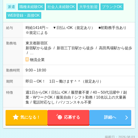
派遣
職種未経験OK
社会人未経験OK
大学生歓迎
ブランクOK
WEB登録・面接OK
時給1414円～ ▼日払いOK（規定あり） ■初勤務手当あり
給与
※規定による
東京都新宿区
勤務地
新宿駅から徒歩
/
新宿三丁目駅から徒歩
/
高田馬場駅から徒歩
/
…
物流企業
9:00～18:00
勤務時間
即日～OK！ 1日～働けます＾＾（規定あり）
期間
週1日からOK
/
日払いOK
/
履歴書不要
/
40～50代活躍中
/
副
特徴
業・WワークOK
/
服装自由
/
シフト勤務
/
10名以上の大量募
集
/
電話対応なし
/
パソコンスキル不要
気になる！
応募する
詳細へ
掲載日：2026.08.03