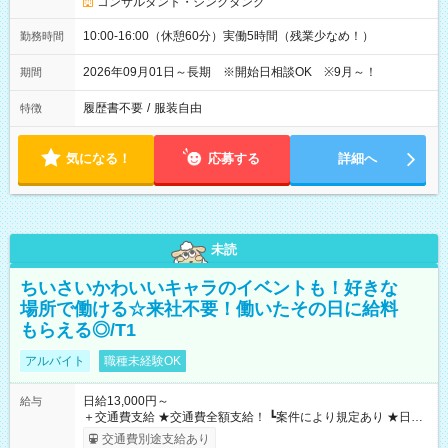
コンサルタント・シンクタンク
10:00-16:00（休憩60分）実働5時間（残業少なめ！）
勤務時間
2026年09月01日～長期 ※開始日相談OK ※9月～！
期間
履歴書不要
/
服装自由
特徴
気になる！
応募する
詳細へ
未読
ちいさいかわいいキャラのイベントも！好きな
場所で働ける☆来社不要！働いたその日に給料
もらえる◎/T1
アルバイト
職種未経験OK
日給13,000円～
給与
＋交通費支給 ★交通費全額支給！ ┗案件により規定あり ★日払
いOK！（規定あり） ┗働いたその日に現金GET♪ お仕事後はコ
交通費別途支給あり