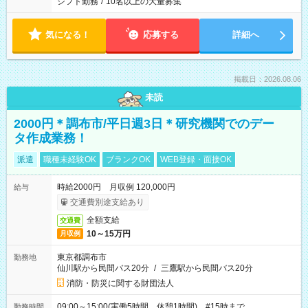
シフト勤務
/
10名以上の大量募集
気になる！
応募する
詳細へ
掲載日：2026.08.06
未読
2000円＊調布市/平日週3日＊研究機関でのデー
タ作成業務！
派遣
職種未経験OK
ブランクOK
WEB登録・面接OK
時給2000円 月収例 120,000円
給与
交通費別途支給あり
全額支給
交通費
10～15万円
月収例
東京都調布市
勤務地
仙川駅から民間バス20分
/
三鷹駅から民間バス20分
消防・防災に関する財団法人
09:00～15:00(実働5時間 休憩1時間) #15時まで
勤務時間