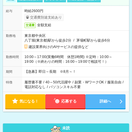
時給2600円
給与
交通費別途支給あり
全額支給
交通費
東京都中央区
勤務地
八丁堀(東京都)駅から徒歩2分
/
茅場町駅から徒歩6分
建設業界向けのAIサービスの提供など
10:00～17:00(実働6時間 休憩1時間) ※定時：10:00～
勤務時間
19:00（※終わりの時間：16:00～19:00で相談可！）
【急募】即日～長期 ※8月～！
期間
履歴書不要
/
40～50代活躍中
/
副業・WワークOK
/
服装自由
/
特徴
電話対応なし
/
パソコンスキル不要
気になる！
応募する
詳細へ
未読