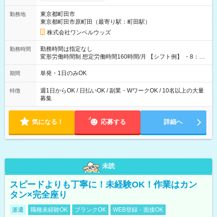
ンビニATMから 日払い分を引き落とせます！ 【試用期間】試
用期間なし
東京都町田市
勤務地
東京都町田市原町田（最寄り駅：町田駅）
株式会社ワンベルウッズ
勤務時間は指定なし
勤務時間
変形労働時間制 想定労働時間160時間/月 【シフト例】 ・8：00
～21：00
単発・1日のみOK
期間
週1日からOK / 日払いOK / 副業・WワークOK / 10名以上の大量
特徴
募集
気になる！
応募する
詳細へ
未読
スピードよりも丁寧に！未経験OK！作業はカン
タン×完全座り
派遣
職種未経験OK
ブランクOK
WEB登録・面接OK