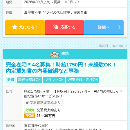
2026年09月上旬～長期 ※9月～！
期間
履歴書不要
/
40～50代活躍中
/
服装自由
特徴
気になる！
応募する
詳細へ
掲載日：2026.08.07
未読
完全在宅＊4名募集！時給1750円！未経験OK！
内定通知書の内容確認など事務
派遣
職種未経験OK
ブランクOK
WEB登録・面接OK
時給1750円＋交 【月収例】290,937円～ ■給与の前払いが可
給与
能な速払いサービスあり
交通費別途支給あり
交通費支給あり
交通費
25～30万円
月収例
東京都千代田区
勤務地