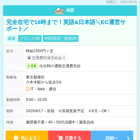
掲載日：2026.08.05
未読
完全在宅で16時まで！英語&日本語＼EC運営サ
ポート／
派遣
ブランクOK
WEB登録・面接OK
時給2450円＋交
給与
交通費別途支給あり
出社時の通勤交通費支給
交通費
東京都港区
勤務地
六本木駅から徒歩3分
IT・Web・通信
9:00～16:00
勤務時間
2026/8/17～長期 ※長期更新予定 ※8月～OK！
期間
履歴書不要
/
40～50代活躍中
/
服装自由
特徴
気になる！
応募する
詳細へ