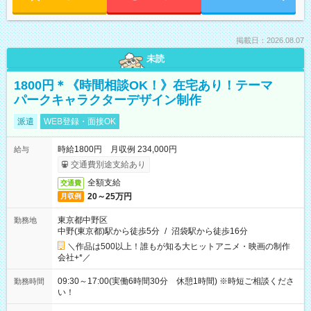
掲載日：2026.08.07
未読
1800円＊《時間相談OK！》在宅あり！テーマ
パークキャラクターデザイン制作
派遣
WEB登録・面接OK
時給1800円 月収例 234,000円
給与
交通費別途支給あり
全額支給
交通費
20～25万円
月収例
東京都中野区
勤務地
中野(東京都)駅から徒歩5分
/
沼袋駅から徒歩16分
＼作品は500以上！誰もが知る大ヒットアニメ・映画の制作
会社+*／
09:30～17:00(実働6時間30分 休憩1時間) ※時短ご相談くださ
勤務時間
い！