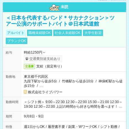
未読
＜日本を代表するバンド＊サカナクション＞ツ
アー公演のサポートバイト＠日本武道館
アルバイト
職種未経験OK
社会人未経験OK
大学生歓迎
ブランクOK
時給1250円～
給与
交通費別途支給あり
支給（規定有り）
交通費
東京都千代田区
勤務地
九段下駅から徒歩5分
/
竹橋駅から徒歩10分
/
神保町駅から徒
歩15分
/
…
株式会社ライブパワー
＜シフト例＞ 9:00～22:30 12:30～22:00 15:30～21:00 12:30～
勤務時間
19:00 12:30～22:00 上記の時間から好きな時間を選べます！ ※
時間は変更となる可能性があります
9月8日・9日
期間
週1日からOK
/
履歴書不要
/
副業・WワークOK
/
シフト勤務
/
特徴