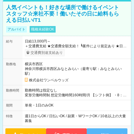
人気イベントも！好きな場所で働けるイベント
スタッフ☆来社不要！働いたその日に給料もら
える日払い/T1
アルバイト
職種未経験OK
日給13,000円～
給与
＋交通費支給 ★交通費全額支給！ ┗案件により規定あり ★日払
いOK！（規定あり） ┗働いたその日に現金GET♪ お仕事後はコ
交通費別途支給あり
ンビニATMから 日払い分を引き落とせます！ 【試用期間】試
用期間なし
横浜市西区
勤務地
神奈川県横浜市西区みなとみらい（最寄り駅：みなとみらい
駅）
株式会社ワンベルウッズ
勤務時間は指定なし
勤務時間
変形労働時間制 想定労働時間160時間/月 【シフト例】 ・8：00
～21：00
単発・1日のみOK
期間
週1日からOK / 日払いOK / 副業・WワークOK / 10名以上の大量
特徴
募集