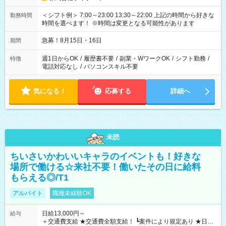
＜シフト例＞ 7:00～23:00 13:30～22:00 上記の時間から好きな
勤務時間
時間を選べます！ ※時間は変更となる可能性があります
急募！8月15日・16日
期間
週1日からOK
/
履歴書不要
/
副業・WワークOK
/
シフト勤務
/
特徴
電話対応なし
/
パソコンスキル不要
気になる！
応募する
詳細へ
未読
ちいさいかわいいキャラのイベントも！好きな
場所で働ける☆来社不要！働いたその日に給料
もらえる◎/T1
アルバイト
職種未経験OK
日給13,000円～
給与
＋交通費支給 ★交通費全額支給！ ┗案件により規定あり ★日払