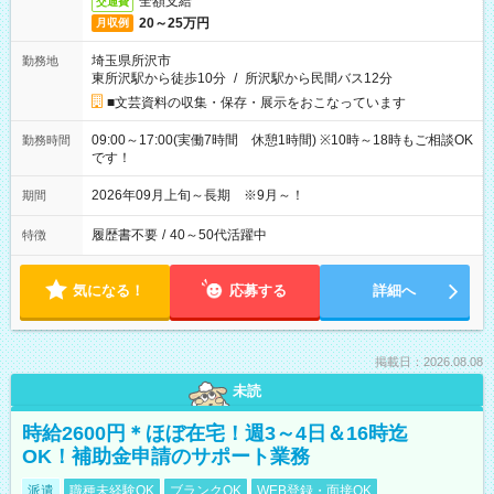
全額支給
交通費
20～25万円
月収例
埼玉県所沢市
勤務地
東所沢駅から徒歩10分
/
所沢駅から民間バス12分
■文芸資料の収集・保存・展示をおこなっています
09:00～17:00(実働7時間 休憩1時間) ※10時～18時もご相談OK
勤務時間
です！
2026年09月上旬～長期 ※9月～！
期間
履歴書不要
/
40～50代活躍中
特徴
気になる！
応募する
詳細へ
掲載日：2026.08.08
未読
時給2600円＊ほぼ在宅！週3～4日＆16時迄
OK！補助金申請のサポート業務
派遣
職種未経験OK
ブランクOK
WEB登録・面接OK