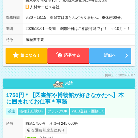
東京駅から徒歩1分
/
京橋(東京都)駅から徒歩5分
人材サービス会社
9:30～18:15 ※残業はほとんどありません。※休憩60分。
勤務時間
2026/10/01～長期 ※開始日はご相談可能です！ ※10月～！
期間
履歴書不要
特徴
気になる！
応募する
詳細へ
掲載日：2026.08.07
未読
1750円＊【図書館や博物館が好きなかたへ】本
に囲まれてお仕事＊事務
派遣
職種未経験OK
ブランクOK
WEB登録・面接OK
時給1750円 月収例 245,000円
給与
交通費別途支給あり