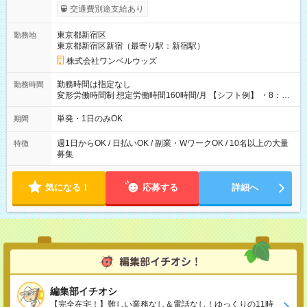
いOK！（規定あり） ┗働いたその日に現金GET♪ お仕事後はコ
交通費別途支給あり
ンビニATMから 日払い分を引き落とせます！ 【試用期間】試
用期間なし
東京都新宿区
勤務地
東京都新宿区新宿（最寄り駅：新宿駅）
株式会社ワンベルウッズ
勤務時間は指定なし
勤務時間
変形労働時間制 想定労働時間160時間/月 【シフト例】 ・8：00
～21：00
単発・1日のみOK
期間
週1日からOK / 日払いOK / 副業・WワークOK / 10名以上の大量
特徴
募集
気になる！
応募する
詳細へ
編集部イチオシ
【完全在宅！】難しい業務なし＆電話なし！ゆっくりの11時