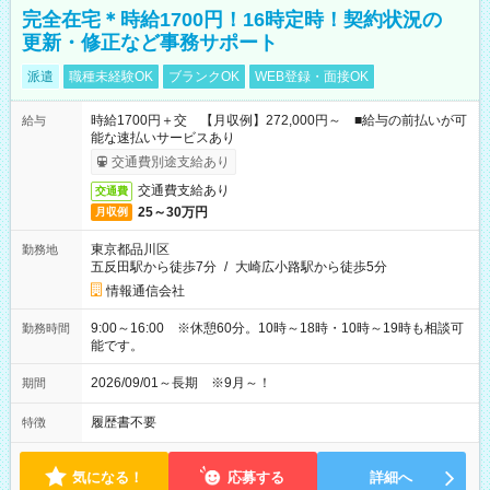
完全在宅＊時給1700円！16時定時！契約状況の
更新・修正など事務サポート
派遣
職種未経験OK
ブランクOK
WEB登録・面接OK
時給1700円＋交 【月収例】272,000円～ ■給与の前払いが可
給与
能な速払いサービスあり
交通費別途支給あり
交通費支給あり
交通費
25～30万円
月収例
東京都品川区
勤務地
五反田駅から徒歩7分
/
大崎広小路駅から徒歩5分
情報通信会社
9:00～16:00 ※休憩60分。10時～18時・10時～19時も相談可
勤務時間
能です。
2026/09/01～長期 ※9月～！
期間
履歴書不要
特徴
気になる！
応募する
詳細へ