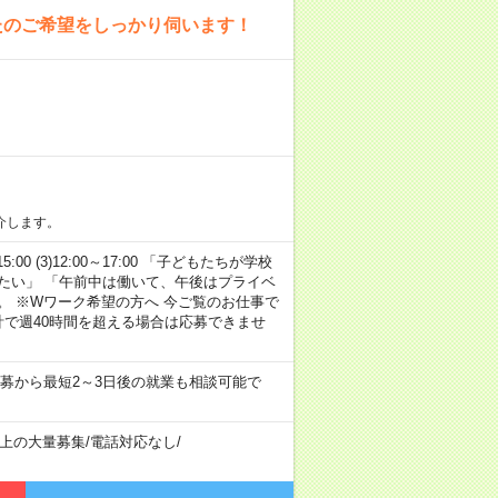
たのご希望をしっかり伺います！
介します。
15:00 (3)12:00～17:00 「子どもたちが学校
たい」 「午前中は働いて、午後はプライベ
。 ※Wワーク希望の方へ 今ご覧のお仕事で
計で週40時間を超える場合は応募できませ
募から最短2～3日後の就業も相談可能で
以上の大量募集
/
電話対応なし
/