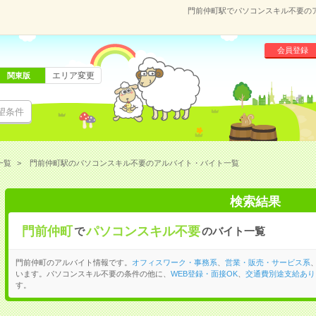
門前仲町駅でパソコンスキル不要の
会員登録
エリア変更
関東版
望条件
一覧
門前仲町駅のパソコンスキル不要のアルバイト・バイト一覧
検索結果
門前仲町
パソコンスキル不要
で
のバイト一覧
門前仲町のアルバイト情報です。
オフィスワーク・事務系
、
営業・販売・サービス系
います。パソコンスキル不要の条件の他に、
WEB登録・面接OK
、
交通費別途支給あり
す。