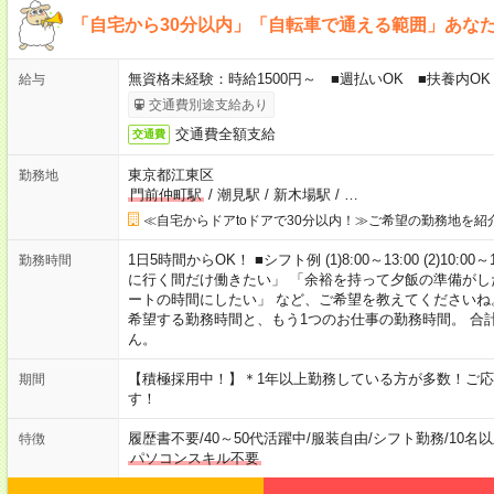
「自宅から30分以内」「自転車で通える範囲」あな
無資格未経験：時給1500円～ ■週払いOK ■扶養内OK
給与
交通費別途支給あり
交通費全額支給
交通費
東京都江東区
勤務地
門前仲町駅
/
潮見駅
/
新木場駅
/
…
≪自宅からドアtoドアで30分以内！≫ご希望の勤務地を紹
1日5時間からOK！ ■シフト例 (1)8:00～13:00 (2)10:00～
勤務時間
に行く間だけ働きたい」 「余裕を持って夕飯の準備がし
ートの時間にしたい」 など、ご希望を教えてくださいね
希望する勤務時間と、もう1つのお仕事の勤務時間。 合
ん。
【積極採用中！】＊1年以上勤務している方が多数！ご応
期間
す！
履歴書不要
/
40～50代活躍中
/
服装自由
/
シフト勤務
/
10名
特徴
パソコンスキル不要