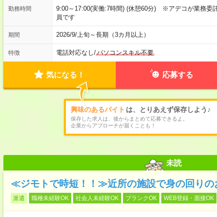
9:00～17:00(実働:7時間) (休憩60分) ※アデコ
勤務時間
員です
2026/9/上旬～長期（3カ月以上）
期間
電話対応なし
/
パソコンスキル不要
特徴
気になる！
応募する
興味のあるバイト
は、とりあえず保存しよう♪
保存した求人は、後からまとめて応募できるよ。
企業からアプローチが届くことも！
未読
≪ジモトで時短！！≫近所の施設で身の回りの
派遣
職種未経験OK
社会人未経験OK
ブランクOK
WEB登録・面接OK