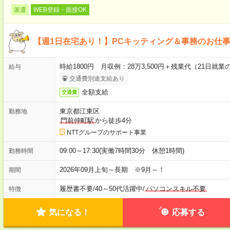
派遣
WEB登録・面接OK
【週1日在宅あり！】PCキッティング＆事務のお仕
時給1800円 月収例：28万3,500円＋残業代（21日就業
給与
交通費別途支給あり
全額支給
交通費
東京都江東区
勤務地
門前仲町駅
から徒歩4分
NTTグループのサポート事業
09:00～17:30(実働7時間30分 休憩1時間)
勤務時間
2026年09月上旬～長期 ※9月～！
期間
履歴書不要
/
40～50代活躍中
/
パソコンスキル不要
特徴
気になる！
応募する