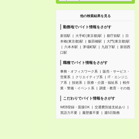
他の検索結果を見る
勤務地でバイト情報をさがす
新宿駅
大手町(東京都)駅
都庁前駅
日
本橋(東京都)駅
飯田橋駅
大門(東京都)駅
六本木駅
茅場町駅
九段下駅
新宿西
口駅
職種でバイト情報をさがす
事務・オフィスワーク系
販売・サービス・
営業系
クリエイティブ系
IT・エンジニ
ア系
技術系
医療・介護・福祉系
軽作
業・警備・イベント系
調査・教育・その他
こだわりでバイト情報をさがす
WEB登録・面接OK
交通費別途支給あり
英語力不要
履歴書不要
週5日勤務