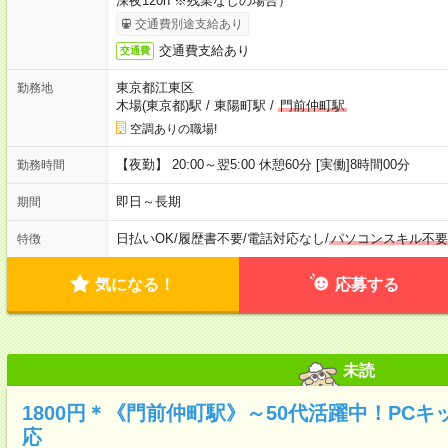
深夜120h ※残業なしの場合）
交通費別途支給あり
交通費支給あり
交通費
東京都江東区
勤務地
木場(東京都)駅
/
東陽町駅
/
門前仲町駅
空調ありの職場!
【夜勤】 20:00～翌5:00 休憩60分 [実働]8時間00分
勤務時間
即日～長期
期間
日払いOK
/
履歴書不要
/
電話対応なし
/
パソコンスキル不要
特徴
気になる！
応募する
未読
1800円＊《門前仲町駅》～50代活躍中！PC
応