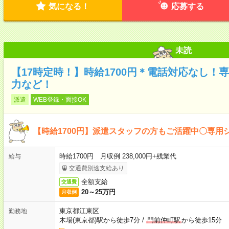
気になる！
応募する
未読
【17時定時！】時給1700円＊電話対応なし！
力など！
派遣
WEB登録・面接OK
【時給1700円】派遣スタッフの方もご活躍中〇専用
時給1700円 月収例 238,000円+残業代
給与
交通費別途支給あり
全額支給
交通費
20～25万円
月収例
東京都江東区
勤務地
木場(東京都)駅から徒歩7分
/
門前仲町駅
から徒歩15分