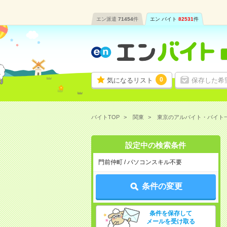
エン派遣
71454
件
エン バイト
82531
件
0
気になるリスト
保存した希
バイトTOP
関東
東京のアルバイト・バイト
設定中の検索条件
門前仲町 / パソコンスキル不要
条件の変更
条件を保存して
メールを受け取る