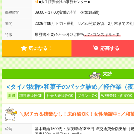
■大手証券会社の事務センター■
09:00～17:00(実働7時間 休憩1時間)
勤務時間
2026年08月下旬～長期 8／25開始必須、2月末までの
期間
履歴書不要
/
40～50代活躍中
/
パソコンスキル不要
特徴
気になる！
応募する
未読
<タイパ抜群>和菓子のパック詰め／軽作業（夜
派遣
職種未経験OK
社会人未経験OK
ブランクOK
WEB登録・面接OK
＼駅チカ＆残業なし！未経験OK！女性活躍中○／和
基本時給1500円・深夜時給1875円 ※交通費全額支給（規
給与