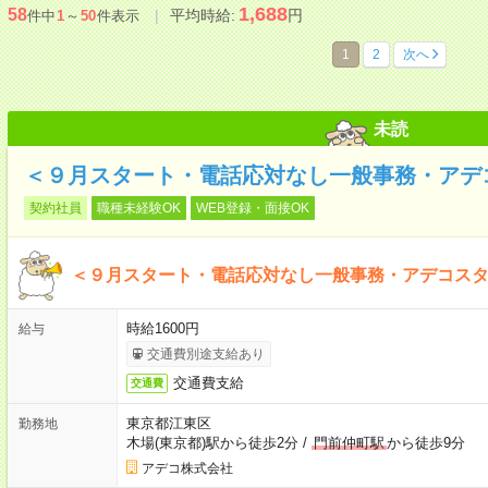
1,688
58
平均時給:
円
件中
1
～
50
件表示
1
2
次へ
未読
＜９月スタート・電話応対なし一般事務・アデ
契約社員
職種未経験OK
WEB登録・面接OK
＜９月スタート・電話応対なし一般事務・アデコス
時給1600円
給与
交通費別途支給あり
交通費支給
交通費
東京都江東区
勤務地
木場(東京都)駅から徒歩2分
/
門前仲町駅
から徒歩9分
アデコ株式会社