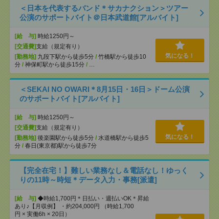
＜日本を代表するバンド＊サカナクション＞ツアー
公演のサポートバイト＠日本武道館[アルバイト]
[給 与]
時給1250円～
[交通費]
支給（規定有り）
気になる！
[勤務地]
九段下駅から徒歩5分
/
竹橋駅から徒歩10
分
/
神保町駅から徒歩15分
/
…
＜SEKAI NO OWARI＊8月15日・16日＞ドーム公演
のサポートバイト[アルバイト]
[給 与]
時給1250円～
[交通費]
支給（規定有り）
気になる！
[勤務地]
後楽園駅から徒歩5分
/
水道橋駅から徒歩5
分
/
春日(東京都)駅から徒歩7分
【完全在宅！】難しい業務なし＆電話なし！ゆっく
りの11時～時短＊データ入力・事務[派遣]
[給 与]
◆時給1,700円＊日払い・週払いOK＊昇給
あり♪【月収例】 ・約204,000円 （時給1,700
円 × 実働6h × 20日）