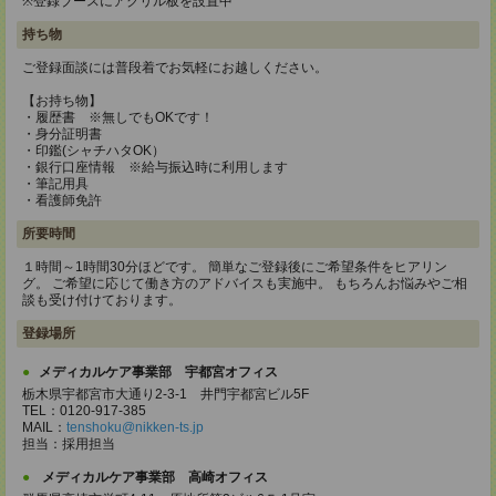
※登録ブースにアクリル板を設置中
持ち物
ご登録面談には普段着でお気軽にお越しください。
【お持ち物】
・履歴書 ※無しでもOKです！
・身分証明書
・印鑑(シャチハタOK）
・銀行口座情報 ※給与振込時に利用します
・筆記用具
・看護師免許
所要時間
１時間～1時間30分ほどです。 簡単なご登録後にご希望条件をヒアリン
グ。 ご希望に応じて働き方のアドバイスも実施中。 もちろんお悩みやご相
談も受け付けております。
登録場所
メディカルケア事業部 宇都宮オフィス
栃木県宇都宮市大通り2-3-1 井門宇都宮ビル5F
TEL：0120-917-385
MAIL：
tenshoku@nikken-ts.jp
担当：採用担当
メディカルケア事業部 高崎オフィス