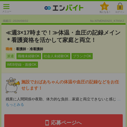
0
メニュー
気になる！
ログイン
掲載日 :2026
/
08
/
02
No.NTMDNSN20_KTKM-2
≪週3×17時まで！≫体温・血圧の記録メイン
＊看護資格を活かして家庭と両立！
職種：
看護師・准看護師
派遣
職種未経験OK
社会人未経験OK
ブランクOK
WEB登録・面接OK
施設でおばあちゃんの体温や血圧の記録などをお任
せします！
残業に人間関係や夜勤、体力的な負担…家庭と両立できないと感じ
...
もっとみる
応募ページへ