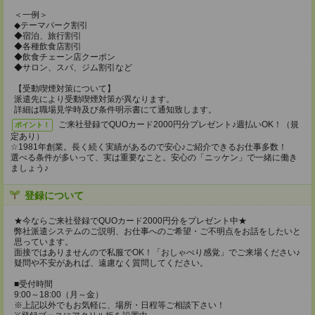
＜一例＞
◆テーマパーク割引
◆宿泊、旅行割引
◆各種飲食店割引
◆飲食チェーン店クーポン
◆サロン、スパ、ジム割引など
【受動喫煙対策について】
派遣先により受動喫煙対策が異なります。
詳細は職場見学時及び条件明示書にて通知致します。
ご来社登録でQUOカード2000円分プレゼント♪週払いOK！（規
ポイント！
定あり）
☆1981年創業。長く続く実績があるので安心♪ご紹介できるお仕事多数！
選べる条件が多いって、実は重要なこと。安心の「ニッケン」で一緒に働き
ましょう♪
登録について
★今ならご来社登録でQUOカード2000円分をプレゼント中★
弊社派遣システムのご説明、お仕事へのご希望・ご不明点をお話をしたいと
思っています。
面接ではありませんので私服でOK！「おしゃべり感覚」でご来場ください♪
疑問や不安があれば、遠慮なく質問してください。
■受付時間
9:00～18:00（月～金）
※上記以外でもお気軽に、場所・日程等ご相談下さい！