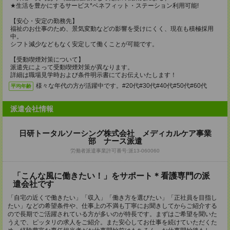
★生活を豊かにするサービス*ベネフィット・ステーション利用可能!
【安心・安定の勤務先】
福祉のお仕事のため、景気変動などの影響を受けにくく、現在も積極採用
中。
シフト減少などもなく安定して働くことが可能です。
【受動喫煙対策について】
派遣先によって受動喫煙対策が異なります。
詳細は職場見学時および条件明示書にてお伝えいたします！
様々な年代の方が活躍中です。#20代#30代#40代#50代#60代
平均年齢
派遣会社情報
日研トータルソーシング株式会社 メディカルケア事業
部 ナース派遣
労働者派遣事業許可番号:派13-060060
「こんな風に働きたい！」をサポート＊看護専門の派
遣会社です
「自宅の近くで働きたい」「収入」「働き方を選びたい」「正社員を目指し
たい」などの希望条件や、仕事上の不満も丁寧にお聞きしてからご紹介する
ので長期でご活躍されている方が多いのが特長です。まずはご希望を聞いた
うえで、ピッタリの求人をご紹介。また安心してお仕事を続けていただくた