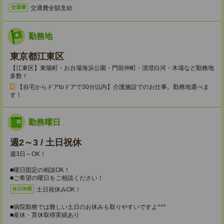
交通費全額支給
交通費
勤務地
東京都江東区
【江東区】東陽町・お台場海浜公園・門前仲町・清澄白河・木場など勤務地
多数！
【自宅からドアtoドアで30分以内】介護施設でのお仕事。勤務地選べま
す！
勤務曜日
週2～3 / 土日祝休
週3日～OK！
■曜日固定の相談OK！
■ご希望の曜日をご相談ください！
土日祝休みOK！
休日休暇
■病院勤務では難しい土日のお休みも取りやすいですよ^^*
■産休・育休取得実績あり