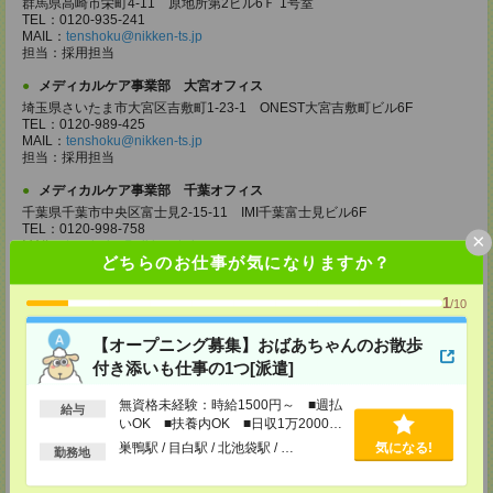
群馬県高崎市栄町4-11 原地所第2ビル6Ｆ 1号室
TEL：0120-935-241
MAIL：
tenshoku@nikken-ts.jp
担当：採用担当
メディカルケア事業部 大宮オフィス
埼玉県さいたま市大宮区吉敷町1-23-1 ONEST大宮吉敷町ビル6F
TEL：0120-989-425
MAIL：
tenshoku@nikken-ts.jp
担当：採用担当
メディカルケア事業部 千葉オフィス
千葉県千葉市中央区富士見2-15-11 IMI千葉富士見ビル6F
TEL：0120-998-758
×
MAIL：
tenshoku@nikken-ts.jp
どちらのお仕事が気になりますか？
担当：採用担当
メディカルケア事業部 柏オフィス
1
/10
千葉県柏市末広町5-19 第12関口ビル7F 705号室
TEL：0120-935-218
【オープニング募集】おばあちゃんのお散歩
MAIL：
tenshoku@nikken-ts.jp
付き添いも仕事の1つ[派遣]
担当：採用担当
メディカルケア事業部 新宿オフィス
無資格未経験：時給1500円～ ■週払
給与
東京都新宿区新宿2-3-10 新宿御苑ビル6階
いOK ■扶養内OK ■日収1万2000円
TEL：0120-457-235
以上
巣鴨駅 / 目白駅 / 北池袋駅 / …
気になる!
勤務地
MAIL：
tenshoku@nikken-ts.jp
担当：採用担当