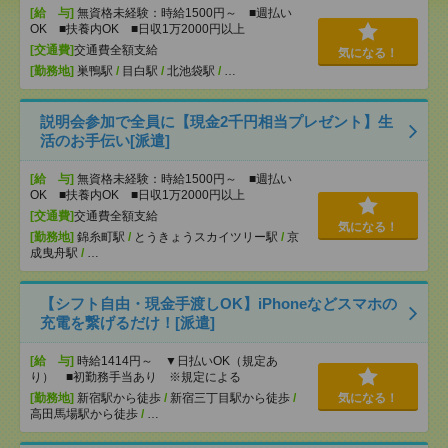
[給 与]
無資格未経験：時給1500円～ ■週払い
OK ■扶養内OK ■日収1万2000円以上
[交通費]
交通費全額支給
気になる！
[勤務地]
巣鴨駅
/
目白駅
/
北池袋駅
/
…
説明会参加で全員に【現金2千円相当プレゼント】生
活のお手伝い[派遣]
[給 与]
無資格未経験：時給1500円～ ■週払い
OK ■扶養内OK ■日収1万2000円以上
[交通費]
交通費全額支給
気になる！
[勤務地]
錦糸町駅
/
とうきょうスカイツリー駅
/
京
成曳舟駅
/
…
【シフト自由・現金手渡しOK】iPhoneなどスマホの
充電を繋げるだけ！[派遣]
[給 与]
時給1414円～ ▼日払いOK（規定あ
り） ■初勤務手当あり ※規定による
[勤務地]
新宿駅から徒歩
/
新宿三丁目駅から徒歩
/
気になる！
高田馬場駅から徒歩
/
…