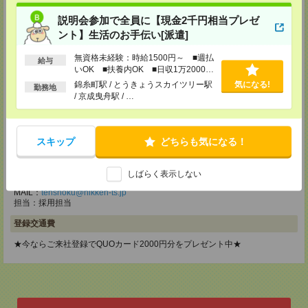
メディカルケア事業部 立川事業部
説明会参加で全員に【現金2千円相当プレゼ
東京都立川市錦町1-12-14
TEL：0120-934-200
ント】生活のお手伝い[派遣]
MAIL：
tenshoku@nikken-ts.jp
担当：採用担当
無資格未経験：時給1500円～ ■週払
給与
いOK ■扶養内OK ■日収1万2000円
メディカルケア事業部 町田オフィス
以上
錦糸町駅 / とうきょうスカイツリー駅
気になる!
東京都町田市森野1-7-23 大樹生命町田ビル6F
勤務地
/ 京成曳舟駅 / …
TEL：0120-453-285
MAIL：
tenshoku@nikken-ts.jp
担当：採用担当
スキップ
どちらも気になる！
メディカルケア事業部 横浜オフィス
神奈川県横浜市保土ケ谷区神戸町134 横浜ビジネスパークサウスタワー
2F B区画
しばらく表示しない
TEL：0120-901-799
MAIL：
tenshoku@nikken-ts.jp
担当：採用担当
登録交通費
★今ならご来社登録でQUOカード2000円分をプレゼント中★