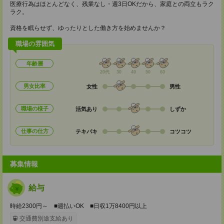
医療行為はほとんどなく、残業なし・週3日OKだから、家庭との両立もラク
ラク。
資格を眠らせず、ゆったりとした働き方を始めませんか？
職場の雰囲気
年齢層
20代
30
40
50
60
男女比率
女性
男性
職場の様子
活気あり
しずか
仕事の仕方
テキパキ
コツコツ
募集情報
給与
時給2300円～ ■週払いOK ■日収1万8400円以上
交通費別途支給あり