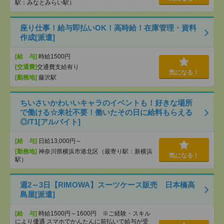
駅：みなとみらい駅）
座り仕事！給与即払いOK！高時給！在庫管理・資料
作成[派遣]
[給 与]
時給1500円
[交通費]
交通費支給有り
気になる！
[勤務地]
藤沢駅
ちいさいかわいいキャラのイベントも！好きな場所
で働ける☆来社不要！働いたその日に給料もらえる
◎/T1[アルバイト]
[給 与]
日給13,000円～
[勤務地]
神奈川県横浜市港北区（最寄り駅：新横浜
気になる！
駅）
週2～3日【RIMOWA】スーツケース販売 日本橋高
島屋[派遣]
[給 与]
時給1500円～1600円 ※ご経験・スキル
により優遇 スマホでかんたんに前払いで給与が受