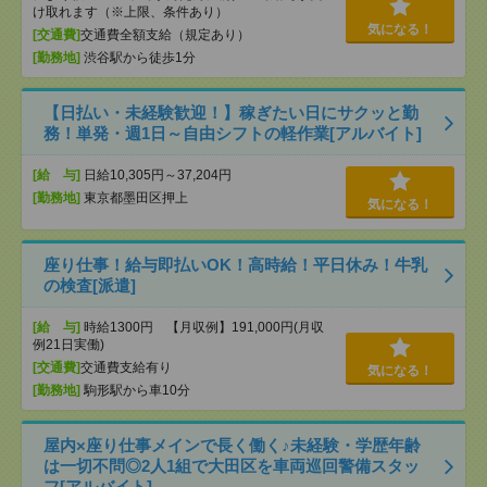
け取れます（※上限、条件あり）
気になる！
[交通費]
交通費全額支給（規定あり）
[勤務地]
渋谷駅から徒歩1分
【日払い・未経験歓迎！】稼ぎたい日にサクッと勤
務！単発・週1日～自由シフトの軽作業[アルバイト]
[給 与]
日給10,305円～37,204円
[勤務地]
東京都墨田区押上
気になる！
座り仕事！給与即払いOK！高時給！平日休み！牛乳
の検査[派遣]
[給 与]
時給1300円 【月収例】191,000円(月収
例21日実働)
[交通費]
交通費支給有り
気になる！
[勤務地]
駒形駅から車10分
屋内×座り仕事メインで長く働く♪未経験・学歴年齢
は一切不問◎2人1組で大田区を車両巡回警備スタッ
フ[アルバイト]