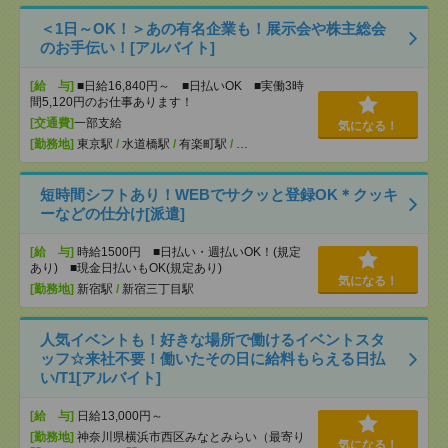
＜1日～OK！＞あの有名企業も！展示会や株主総会
のお手伝い！[アルバイト]
[給 与]
■日給16,840円～ ■日払いOK ■実働3時
間5,120円のお仕事あります！
[交通費]
一部支給
気になる！
[勤務地]
東京駅
/
水道橋駅
/
有楽町駅
/
…
短時間シフトあり！WEBでサクッと登録OK＊クッキ
ーなどの仕分け[派遣]
[給 与]
時給1500円 ■日払い・週払いOK！(規定
あり) ■現金日払いもOK(規定あり)
気になる！
[勤務地]
新宿駅
/
新宿三丁目駅
人気イベントも！好きな場所で働けるイベントスタ
ッフ☆来社不要！働いたその日に給料もらえる日払
い/T1[アルバイト]
[給 与]
日給13,000円～
[勤務地]
神奈川県横浜市西区みなとみらい（最寄り
気になる！