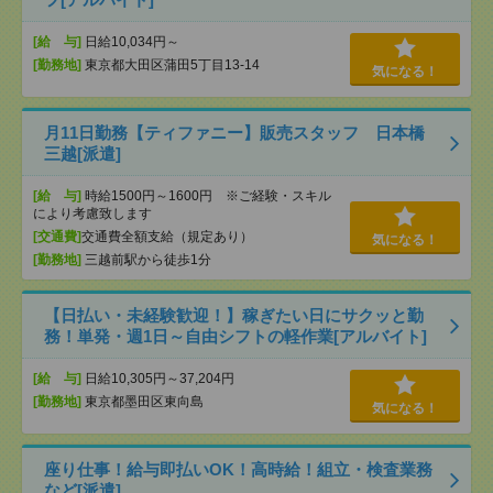
[給 与]
日給10,034円～
[勤務地]
東京都大田区蒲田5丁目13-14
気になる！
月11日勤務【ティファニー】販売スタッフ 日本橋
三越[派遣]
[給 与]
時給1500円～1600円 ※ご経験・スキル
により考慮致します
[交通費]
交通費全額支給（規定あり）
気になる！
[勤務地]
三越前駅から徒歩1分
【日払い・未経験歓迎！】稼ぎたい日にサクッと勤
務！単発・週1日～自由シフトの軽作業[アルバイト]
[給 与]
日給10,305円～37,204円
[勤務地]
東京都墨田区東向島
気になる！
座り仕事！給与即払いOK！高時給！組立・検査業務
など[派遣]