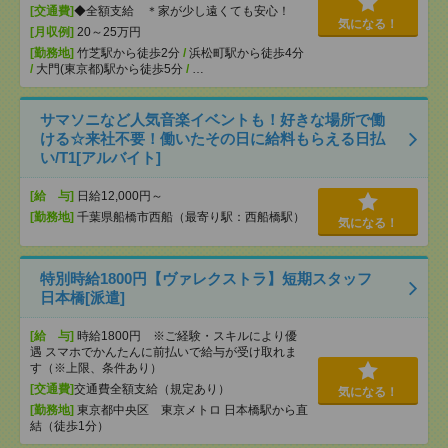
[交通費]
◆全額支給 ＊家が少し遠くても安心！
気になる！
[月収例]
20～25万円
[勤務地]
竹芝駅から徒歩2分
/
浜松町駅から徒歩4分
/
大門(東京都)駅から徒歩5分
/
…
サマソニなど人気音楽イベントも！好きな場所で働
ける☆来社不要！働いたその日に給料もらえる日払
い/T1[アルバイト]
[給 与]
日給12,000円～
[勤務地]
千葉県船橋市西船（最寄り駅：西船橋駅）
気になる！
特別時給1800円【ヴァレクストラ】短期スタッフ
日本橋[派遣]
[給 与]
時給1800円 ※ご経験・スキルにより優
遇 スマホでかんたんに前払いで給与が受け取れま
す（※上限、条件あり）
[交通費]
交通費全額支給（規定あり）
気になる！
[勤務地]
東京都中央区 東京メトロ 日本橋駅から直
結（徒歩1分）