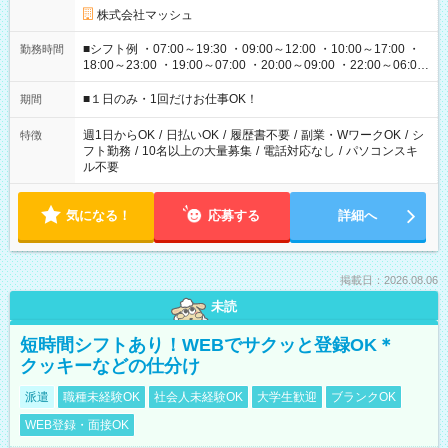
株式会社マッシュ
■シフト例 ・07:00～19:30 ・09:00～12:00 ・10:00～17:00 ・
勤務時間
18:00～23:00 ・19:00～07:00 ・20:00～09:00 ・22:00～06:00
etc ★最短で3時間で5,120円のお仕事から 15時間で2万円近く稼
げるお仕事も！ ご希望のお時間に合わせてご紹介！ ※シフトは
■１日のみ・1回だけお仕事OK！
期間
現場によって異なります。 ※勿論、休憩時間はあるのでご安心
ください！
週1日からOK
/
日払いOK
/
履歴書不要
/
副業・WワークOK
/
シ
特徴
フト勤務
/
10名以上の大量募集
/
電話対応なし
/
パソコンスキ
ル不要
気になる！
応募する
詳細へ
掲載日：2026.08.06
未読
短時間シフトあり！WEBでサクッと登録OK＊
クッキーなどの仕分け
派遣
職種未経験OK
社会人未経験OK
大学生歓迎
ブランクOK
WEB登録・面接OK