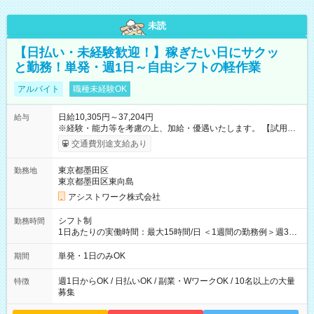
未読
【日払い・未経験歓迎！】稼ぎたい日にサクッ
と勤務！単発・週1日～自由シフトの軽作業
アルバイト
職種未経験OK
日給10,305円～37,204円
給与
※経験・能力等を考慮の上、加給・優遇いたします。 【試用期
間】試用期間なし
交通費別途支給あり
東京都墨田区
勤務地
東京都墨田区東向島
アシストワーク株式会社
シフト制
勤務時間
1日あたりの実働時間：最大15時間/日 ＜1週間の勤務例＞週3回
勤務 勤務：月・水・金 休み：火・木・土・日 好きな時にお仕事
可能です！ ※1日あたりの最大実働時間は日勤、夜勤共に勤務し
単発・1日のみOK
期間
た時間になります。
週1日からOK / 日払いOK / 副業・WワークOK / 10名以上の大量
特徴
募集