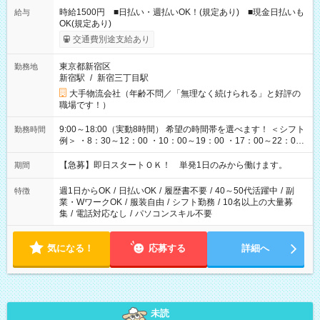
時給1500円 ■日払い・週払いOK！(規定あり) ■現金日払いも
給与
OK(規定あり)
交通費別途支給あり
東京都新宿区
勤務地
新宿駅
/
新宿三丁目駅
大手物流会社（年齢不問／「無理なく続けられる」と好評の
職場です！）
9:00～18:00（実動8時間） 希望の時間帯を選べます！ ＜シフト
勤務時間
例＞ ・8：30～12：00 ・10：00～19：00 ・17：00～22：00
・13：00～22：00 ・22：00～翌6：00 など
【急募】即日スタートＯＫ！ 単発1日のみから働けます。
期間
週1日からOK
/
日払いOK
/
履歴書不要
/
40～50代活躍中
/
副
特徴
業・WワークOK
/
服装自由
/
シフト勤務
/
10名以上の大量募
集
/
電話対応なし
/
パソコンスキル不要
気になる！
応募する
詳細へ
未読