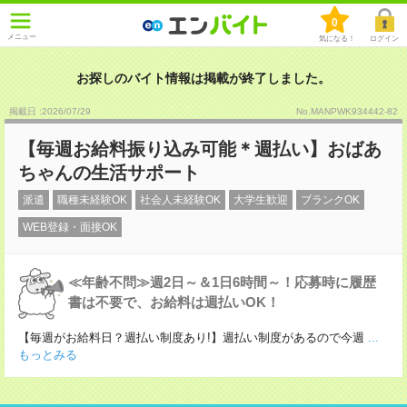
0
メニュー
気になる！
ログイン
お探しのバイト情報は掲載が終了しました。
掲載日 :2026
/
07
/
29
No.MANPWK934442-82
【毎週お給料振り込み可能＊週払い】おばあ
ちゃんの生活サポート
派遣
職種未経験OK
社会人未経験OK
大学生歓迎
ブランクOK
WEB登録・面接OK
≪年齢不問≫週2日～＆1日6時間～！応募時に履歴
書は不要で、お給料は週払いOK！
【毎週がお給料日？週払い制度あり!】週払い制度があるので今週
...
もっとみる