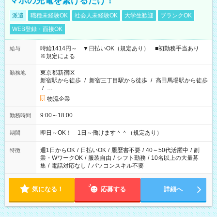
マホの充電を繋げるだけ！
派遣
職種未経験OK
社会人未経験OK
大学生歓迎
ブランクOK
WEB登録・面接OK
時給1414円～ ▼日払いOK（規定あり） ■初勤務手当あり
給与
※規定による
東京都新宿区
勤務地
新宿駅から徒歩
/
新宿三丁目駅から徒歩
/
高田馬場駅から徒歩
/
…
物流企業
9:00～18:00
勤務時間
即日～OK！ 1日～働けます＾＾（規定あり）
期間
週1日からOK
/
日払いOK
/
履歴書不要
/
40～50代活躍中
/
副
特徴
業・WワークOK
/
服装自由
/
シフト勤務
/
10名以上の大量募
集
/
電話対応なし
/
パソコンスキル不要
気になる！
応募する
詳細へ