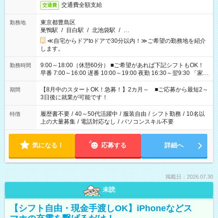
交通費全額支給
交通費
東京都豊島区
勤務地
巣鴨駅
/
目白駅
/
北池袋駅
/
…
≪自宅からドアtoドアで30分以内！≫ご希望の勤務地を紹介
します。
9:00～18:00（休憩60分） ■ご希望があれば下記シフトもOK！
勤務時間
早番 7:00～16:00 遅番 10:00～19:00 夜勤 16:30～翌9:30 「家族
と休みを合わせたい」 「余裕を持って夕飯の準備がしたい」
「できれば残業はしたくない」 など、ご希望を教えてください
【8月中のスタートOK！急募！】2カ月～ ■ご応募から最短2～
期間
ね。 ※Wワーク希望の方へ 今ご覧のお仕事で希望する勤務時間
3日後に就業が可能です！
と、もう1つのお仕事の勤務時間。 合計で週40時間を超える場
合は応募できません。
履歴書不要
/
40～50代活躍中
/
服装自由
/
シフト勤務
/
10名以
特徴
上の大量募集
/
電話対応なし
/
パソコンスキル不要
気になる！
応募する
詳細へ
掲載日：2026.07.30
未読
【シフト自由・現金手渡しOK】iPhoneなどス