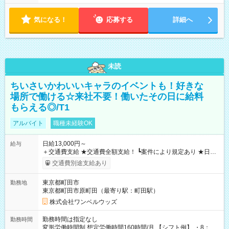
気になる！
応募する
詳細へ
未読
ちいさいかわいいキャラのイベントも！好きな
場所で働ける☆来社不要！働いたその日に給料
もらえる◎/T1
アルバイト
職種未経験OK
日給13,000円～
給与
＋交通費支給 ★交通費全額支給！ ┗案件により規定あり ★日払
いOK！（規定あり） ┗働いたその日に現金GET♪ お仕事後はコ
交通費別途支給あり
ンビニATMから 日払い分を引き落とせます！ 【試用期間】試
用期間なし
東京都町田市
勤務地
東京都町田市原町田（最寄り駅：町田駅）
株式会社ワンベルウッズ
勤務時間は指定なし
勤務時間
変形労働時間制 想定労働時間160時間/月 【シフト例】 ・8：00