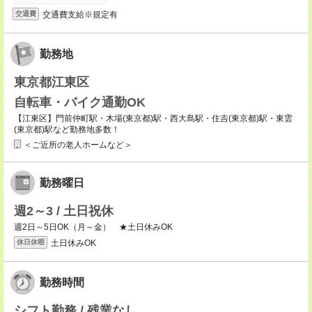
交通費支給※規定有
交通費
勤務地
東京都江東区
自転車・バイク通勤OK
【江東区】門前仲町駅・木場(東京都)駅・西大島駅・住吉(東京都)駅・東雲
(東京都)駅など勤務地多数！
＜ご近所の老人ホームなど＞
勤務曜日
週2～3 / 土日祝休
週2日～5日OK（月～金） ★土日休みOK
土日休みOK
休日休暇
勤務時間
シフト勤務 / 残業なし