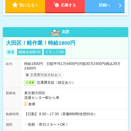
気になる！
応募する
詳細へ
未読
大田区！軽作業！時給1800円
派遣
職種未経験OK
ブランクOK
時給1800円 日額平均1万4400円/月額30万2400円/残込39万
給与
2400円
交通費別途支給あり
交通費支給（規定あり）
交通費
東京都大田区
勤務地
流通センター駅から車
倉庫
【日勤】 8:30～17:30（実働8時間/休憩60分）
勤務時間
・長期 ・即日スタートOK！
期間