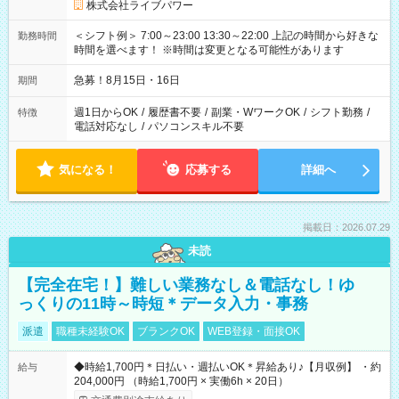
株式会社ライブパワー
＜シフト例＞ 7:00～23:00 13:30～22:00 上記の時間から好きな
勤務時間
時間を選べます！ ※時間は変更となる可能性があります
急募！8月15日・16日
期間
週1日からOK
/
履歴書不要
/
副業・WワークOK
/
シフト勤務
/
特徴
電話対応なし
/
パソコンスキル不要
気になる！
応募する
詳細へ
掲載日：2026.07.29
未読
【完全在宅！】難しい業務なし＆電話なし！ゆ
っくりの11時～時短＊データ入力・事務
派遣
職種未経験OK
ブランクOK
WEB登録・面接OK
◆時給1,700円＊日払い・週払いOK＊昇給あり♪【月収例】 ・約
給与
204,000円 （時給1,700円 × 実働6h × 20日）