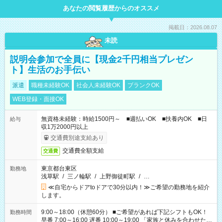
あなたの閲覧履歴からのオススメ
掲載日：2026.08.07
未読
説明会参加で全員に【現金2千円相当プレゼン
ト】生活のお手伝い
派遣
職種未経験OK
社会人未経験OK
ブランクOK
WEB登録・面接OK
無資格未経験：時給1500円～ ■週払いOK ■扶養内OK ■日
給与
収1万2000円以上
交通費別途支給あり
交通費全額支給
交通費
東京都台東区
勤務地
浅草駅
/
三ノ輪駅
/
上野御徒町駅
/
…
≪自宅からドアtoドアで30分以内！≫ご希望の勤務地を紹介
します。
9:00～18:00（休憩60分） ■ご希望があれば下記シフトもOK！
勤務時間
早番 7:00～16:00 遅番 10:00～19:00 「家族と休みを合わせた