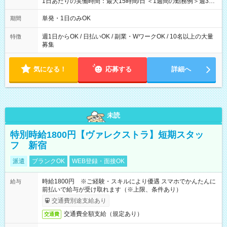
1日あたりの実働時間：最大15時間/日 ＜1週間の勤務例＞週3回
勤務 勤務：月・水・金 休み：火・木・土・日 好きな時にお仕事
可能です！ ※1日あたりの最大実働時間は日勤、夜勤共に勤務し
単発・1日のみOK
期間
た時間になります。
週1日からOK / 日払いOK / 副業・WワークOK / 10名以上の大量
特徴
募集
気になる！
応募する
詳細へ
未読
特別時給1800円【ヴァレクストラ】短期スタッ
フ 新宿
派遣
ブランクOK
WEB登録・面接OK
時給1800円 ※ご経験・スキルにより優遇 スマホでかんたんに
給与
前払いで給与が受け取れます（※上限、条件あり）
交通費別途支給あり
交通費全額支給（規定あり）
交通費