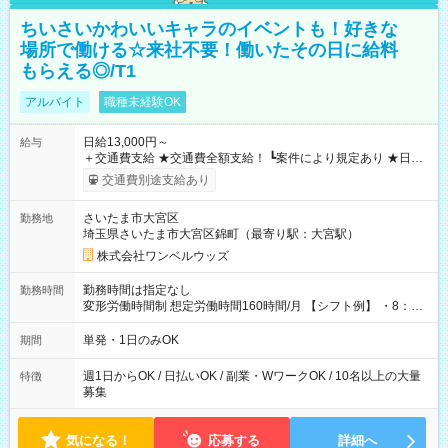
ちいさいかわいいキャラのイベントも！好きな
場所で働ける☆来社不要！働いたその日に給料
もらえる◎/T1
アルバイト
職種未経験OK
日給13,000円～
給与
＋交通費支給 ★交通費全額支給！ ┗案件により規定あり ★日払
いOK！（規定あり） ┗働いたその日に現金GET♪ お仕事後はコ
交通費別途支給あり
ンビニATMから 日払い分を引き落とせます！ 【試用期間】試
用期間なし
さいたま市大宮区
勤務地
埼玉県さいたま市大宮区錦町（最寄り駅：大宮駅）
株式会社ワンベルウッズ
勤務時間は指定なし
勤務時間
変形労働時間制 想定労働時間160時間/月 【シフト例】 ・8：00
～21：00
単発・1日のみOK
期間
週1日からOK / 日払いOK / 副業・WワークOK / 10名以上の大量
特徴
募集
気になる！
応募する
詳細へ