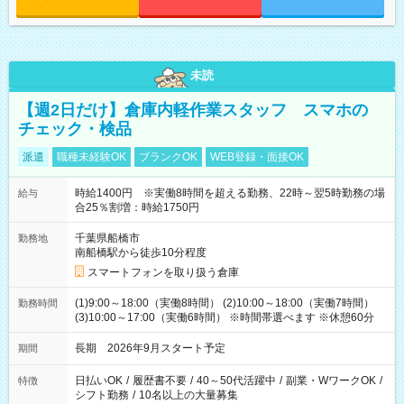
未読
【週2日だけ】倉庫内軽作業スタッフ スマホの
チェック・検品
派遣
職種未経験OK
ブランクOK
WEB登録・面接OK
時給1400円 ※実働8時間を超える勤務、22時～翌5時勤務の場
給与
合25％割増：時給1750円
千葉県船橋市
勤務地
南船橋駅から徒歩10分程度
スマートフォンを取り扱う倉庫
(1)9:00～18:00（実働8時間） (2)10:00～18:00（実働7時間）
勤務時間
(3)10:00～17:00（実働6時間） ※時間帯選べます ※休憩60分
長期 2026年9月スタート予定
期間
日払いOK
/
履歴書不要
/
40～50代活躍中
/
副業・WワークOK
/
特徴
シフト勤務
/
10名以上の大量募集