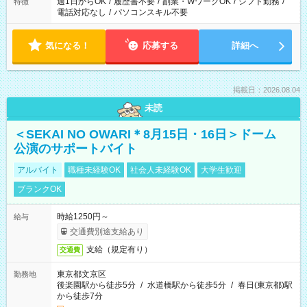
週1日からOK
/
履歴書不要
/
副業・WワークOK
/
シフト勤務
/
特徴
電話対応なし
/
パソコンスキル不要
気になる！
応募する
詳細へ
掲載日：2026.08.04
未読
＜SEKAI NO OWARI＊8月15日・16日＞ドーム
公演のサポートバイト
アルバイト
職種未経験OK
社会人未経験OK
大学生歓迎
ブランクOK
時給1250円～
給与
交通費別途支給あり
支給（規定有り）
交通費
東京都文京区
勤務地
後楽園駅から徒歩5分
/
水道橋駅から徒歩5分
/
春日(東京都)駅
から徒歩7分