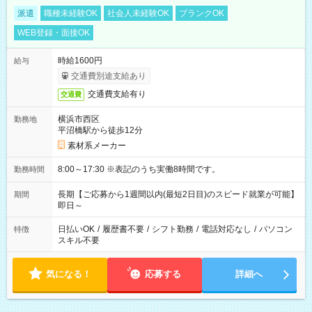
派遣
職種未経験OK
社会人未経験OK
ブランクOK
WEB登録・面接OK
時給1600円
給与
交通費別途支給あり
交通費支給有り
交通費
横浜市西区
勤務地
平沼橋駅から徒歩12分
素材系メーカー
8:00～17:30 ※表記のうち実働8時間です。
勤務時間
長期【ご応募から1週間以内(最短2日目)のスピード就業が可能】
期間
即日～
日払いOK
/
履歴書不要
/
シフト勤務
/
電話対応なし
/
パソコン
特徴
スキル不要
気になる！
応募する
詳細へ