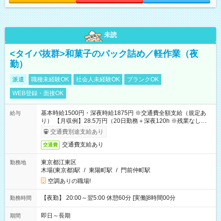
未読
<タイパ抜群>和菓子のパック詰め／軽作業（夜
勤）
派遣
職種未経験OK
社会人未経験OK
ブランクOK
WEB登録・面接OK
基本時給1500円・深夜時給1875円 ※交通費全額支給（規定あ
給与
り） 【月収例】28.5万円（20日勤務＋深夜120h ※残業なしの場
合）
交通費別途支給あり
交通費支給あり
交通費
東京都江東区
勤務地
木場(東京都)駅
/
東陽町駅
/
門前仲町駅
空調ありの職場!
【夜勤】 20:00～翌5:00 休憩60分 [実働]8時間00分
勤務時間
即日～長期
期間