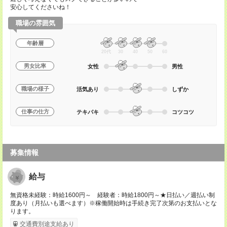
安心してくださいね！
職場の雰囲気
年齢層
20代
30
40
50
60
男女比率
女性
男性
職場の様子
活気あり
しずか
仕事の仕方
テキパキ
コツコツ
募集情報
給与
無資格未経験：時給1600円～ 経験者：時給1800円～★日払い／週払い制
度あり（月払いも選べます）※稼働開始時は手続き完了次第のお支払いとな
ります。
交通費別途支給あり