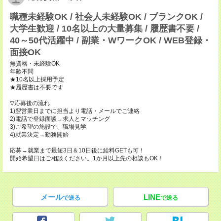
職種未経験OK / 社会人未経験OK / ブランクOK /
大学生歓迎 / 10名以上の大量募集 / 履歴書不要 /
40～50代活躍中 / 副業・WワークOK / WEB登録・
面接OK
無資格・未経験OK
年齢不問
★10名以上採用予定
★履歴書は不要です
▽応募後の流れ
1)翌営業日までに担当より電話・メールでご連絡
2)電話で登録面談→求人とマッチング
3)ご希望の施設で、職場見学
4)就業決定→勤務開始
応募→就業まで最短3日＆10日後に給料GETも可！
開始希望日はご相談ください。1か月以上先の相談もOK！
メール
LINE
で送る
で送る