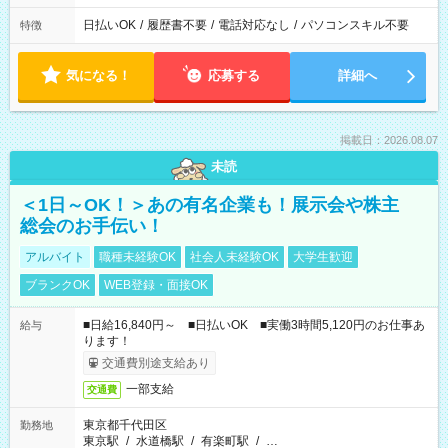
日払いOK
/
履歴書不要
/
電話対応なし
/
パソコンスキル不要
特徴
気になる！
応募する
詳細へ
掲載日：2026.08.07
未読
＜1日～OK！＞あの有名企業も！展示会や株主
総会のお手伝い！
アルバイト
職種未経験OK
社会人未経験OK
大学生歓迎
ブランクOK
WEB登録・面接OK
■日給16,840円～ ■日払いOK ■実働3時間5,120円のお仕事あ
給与
ります！
交通費別途支給あり
一部支給
交通費
東京都千代田区
勤務地
東京駅
/
水道橋駅
/
有楽町駅
/
…