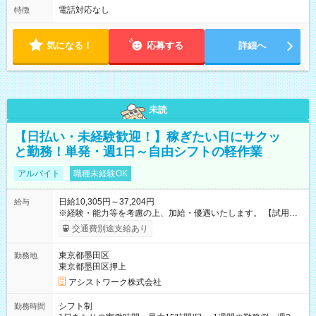
電話対応なし
特徴
気になる！
応募する
詳細へ
未読
【日払い・未経験歓迎！】稼ぎたい日にサクッ
と勤務！単発・週1日～自由シフトの軽作業
アルバイト
職種未経験OK
日給10,305円～37,204円
給与
※経験・能力等を考慮の上、加給・優遇いたします。 【試用期
間】試用期間なし
交通費別途支給あり
東京都墨田区
勤務地
東京都墨田区押上
アシストワーク株式会社
シフト制
勤務時間