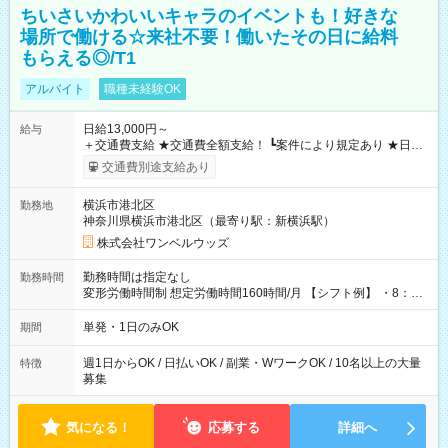
ちいさいかわいいキャラのイベントも！好きな
場所で働ける☆来社不要！働いたその日に給料
もらえる◎/T1
アルバイト
職種未経験OK
日給13,000円～
給与
＋交通費支給 ★交通費全額支給！ ┗案件により規定あり ★日払
いOK！（規定あり） ┗働いたその日に現金GET♪ お仕事後はコ
交通費別途支給あり
ンビニATMから 日払い分を引き落とせます！ 【試用期間】試
用期間なし
横浜市港北区
勤務地
神奈川県横浜市港北区（最寄り駅：新横浜駅）
株式会社ワンベルウッズ
勤務時間は指定なし
勤務時間
変形労働時間制 想定労働時間160時間/月 【シフト例】 ・8：00
～21：00
単発・1日のみOK
期間
週1日からOK / 日払いOK / 副業・WワークOK / 10名以上の大量
特徴
募集
気になる！
応募する
詳細へ