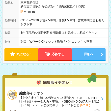
東京都新宿区
勤務地
新宿三丁目駅から徒歩2分
/
新宿(東京メトロ)駅
Valextra
09:30～20:30 実働7.5時間／休憩1.5時間 営業時間に合わせた
勤務時間
シフト制
3か月程度の短期予定 ※開始日はお気軽にご相談ください
期間
副業・WワークOK
/
シフト勤務
/
パソコンスキル不要
特徴
気になる！
応募する
詳細へ
編集部イチオシ
【完全在宅！】難しい業務なし＆電話なし！ゆっくりの11
時～時短＊データ入力・事務、＜SEKAI NO OWARI＊8月15
日・16日＞ドーム公演のサポートバイトなど
(8/7UP!)