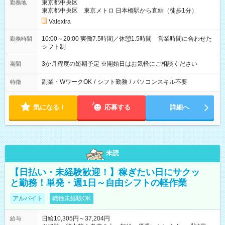
東京都中央区
勤務地
東京都中央区 東京メトロ 日本橋駅から直結（徒歩1分）
Valextra
10:00～20:00 実働7.5時間／休憩1.5時間 営業時間に合わせた
勤務時間
シフト制
3か月程度の短期予定 ※開始日はお気軽にご相談ください
期間
副業・WワークOK
/
シフト勤務
/
パソコンスキル不要
特徴
気になる！
応募する
詳細へ
未読
【日払い・未経験歓迎！】稼ぎたい日にサクッ
と勤務！単発・週1日～自由シフトの軽作業
アルバイト
職種未経験OK
日給10,305円～37,204円
給与