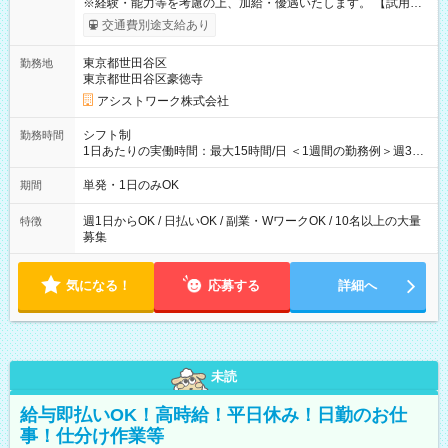
※経験・能力等を考慮の上、加給・優遇いたします。 【試用期
間】試用期間なし
交通費別途支給あり
東京都世田谷区
勤務地
東京都世田谷区豪徳寺
アシストワーク株式会社
シフト制
勤務時間
1日あたりの実働時間：最大15時間/日 ＜1週間の勤務例＞週3回
勤務 勤務：月・水・金 休み：火・木・土・日 好きな時にお仕事
可能です！ ※1日あたりの最大実働時間は日勤、夜勤共に勤務し
単発・1日のみOK
期間
た時間になります。
週1日からOK / 日払いOK / 副業・WワークOK / 10名以上の大量
特徴
募集
気になる！
応募する
詳細へ
未読
給与即払いOK！高時給！平日休み！日勤のお仕
事！仕分け作業等