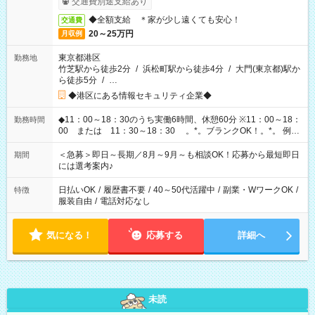
交通費別途支給あり
◆全額支給 ＊家が少し遠くても安心！
交通費
20～25万円
月収例
東京都港区
勤務地
竹芝駅から徒歩2分
/
浜松町駅から徒歩4分
/
大門(東京都)駅か
ら徒歩5分
/
…
◆港区にある情報セキュリティ企業◆
◆11：00～18：30のうち実働6時間、休憩60分 ※11：00～18：
勤務時間
00 または 11：30～18：30 。*。ブランクOK！。*。 例え
ば前職が、 在宅/財団法人/事務/コールセンター/受付/販売/カフェ
スタッフ スイーツ販売/ホテルフロント/化粧品販売/など 様々な
＜急募＞即日～長期／8月～9月～も相談OK！応募から最短即日
期間
業界から入社して活躍されています♪
には選考案内♪
日払いOK
/
履歴書不要
/
40～50代活躍中
/
副業・WワークOK
/
特徴
服装自由
/
電話対応なし
気になる！
応募する
詳細へ
未読