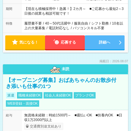
い」 「余裕を持って夕飯の準備がしたい」 「できれば残業はし
たくない」 など、ご希望を教えてくださいね。 ※Wワーク希望
【現在も積極採用中！急募！】2カ月～ ■ご応募から最短2～3
期間
の方へ 今ご覧のお仕事で希望する勤務時間と、もう1つのお仕事
日後の就業も相談可能です！
の勤務時間。 合計で週40時間を超える場合は応募できません。
履歴書不要
/
40～50代活躍中
/
服装自由
/
シフト勤務
/
10名以
特徴
上の大量募集
/
電話対応なし
/
パソコンスキル不要
気になる！
応募する
詳細へ
掲載日：2026.08.07
未読
【オープニング募集】おばあちゃんのお散歩付
き添いも仕事の1つ
派遣
職種未経験OK
社会人未経験OK
ブランクOK
WEB登録・面接OK
無資格未経験：時給1500円～ ■週払いOK ■扶養内OK ■日
給与
収1万2000円以上
交通費別途支給あり