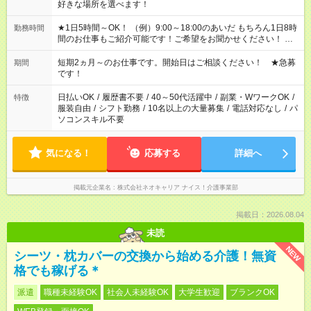
好きな場所を選べます！
★1日5時間～OK！ （例）9:00～18:00のあいだ もちろん1日8時
勤務時間
間のお仕事もご紹介可能です！ご希望をお聞かせください！ ※
週最低15時間以上の勤務が必要です
短期2ヵ月～のお仕事です。開始日はご相談ください！ ★急募
期間
です！
日払いOK
/
履歴書不要
/
40～50代活躍中
/
副業・WワークOK
/
特徴
服装自由
/
シフト勤務
/
10名以上の大量募集
/
電話対応なし
/
パ
ソコンスキル不要
気になる！
応募する
詳細へ
掲載元企業名
株式会社ネオキャリア ナイス！介護事業部
掲載日：2026.08.04
未読
NEW
シーツ・枕カバーの交換から始める介護！無資
格でも稼げる＊
派遣
職種未経験OK
社会人未経験OK
大学生歓迎
ブランクOK