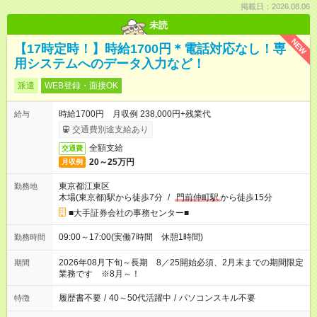
掲載日：2026.08.06
未読
NEW
【17時定時！】時給1700円＊電話対応なし！専
用システムへのデータ入力など！
派遣
WEB登録・面接OK
時給1700円 月収例 238,000円+残業代
給与
交通費別途支給あり
全額支給
交通費
20～25万円
月収例
東京都江東区
勤務地
木場(東京都)駅から徒歩7分
/
門前仲町駅
から徒歩15分
■大手証券会社の事務センター■
09:00～17:00(実働7時間 休憩1時間)
勤務時間
2026年08月下旬～長期 8／25開始必須、2月末までの期間限定
期間
業務です ※8月～！
履歴書不要
/
40～50代活躍中
/
パソコンスキル不要
特徴