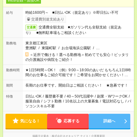
WEB登録・面接OK
時給1600円～ ■日払いOK（規定あり）※即日払い不可
給与
交通費別途支給あり
交通費全額支給 ■ガソリン代も全額支給（規定あ
交通費
り） ■無料駐車場もご相談ください
東京都江東区
勤務地
豊洲駅
/
東陽町駅
/
お台場海浜公園駅
/
…
＜近所で働ける！選べる勤務地＞初めてでも安心！ピッタリ
の介護施設や病院をご紹介！
★1日5時間～OK！ （例）9:00～18:00のあいだ もちろん1日8時
勤務時間
間のお仕事もご紹介可能です！ご希望をお聞かせください！★家
庭の都合でお休みが必要な場合も遠慮なくご相談ください。 ※
週最低15時間以上の勤務が必要です
長期のお仕事です。開始日はご相談ください！ ★急募です！
期間
日払いOK
/
履歴書不要
/
40～50代活躍中
/
副業・WワークOK
/
特徴
服装自由
/
シフト勤務
/
10名以上の大量募集
/
電話対応なし
/
パ
ソコンスキル不要
気になる！
応募する
詳細へ
掲載元企業名
株式会社ネオキャリア ナイス！介護事業部