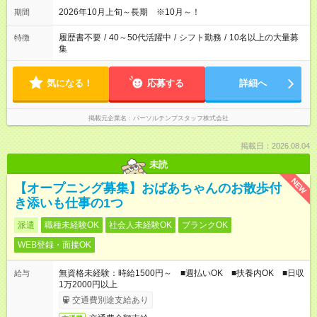
2026年10月上旬～長期 ※10月～！
期間
履歴書不要
/
40～50代活躍中
/
シフト勤務
/
10名以上の大量募
特徴
集
気になる！
応募する
詳細へ
掲載元企業名
パーソルテンプスタッフ株式会社
掲載日：2026.08.04
未読
NEW
【オープニング募集】おばあちゃんのお散歩付
き添いも仕事の1つ
派遣
職種未経験OK
社会人未経験OK
ブランクOK
WEB登録・面接OK
無資格未経験：時給1500円～ ■週払いOK ■扶養内OK ■日収
給与
1万2000円以上
交通費別途支給あり