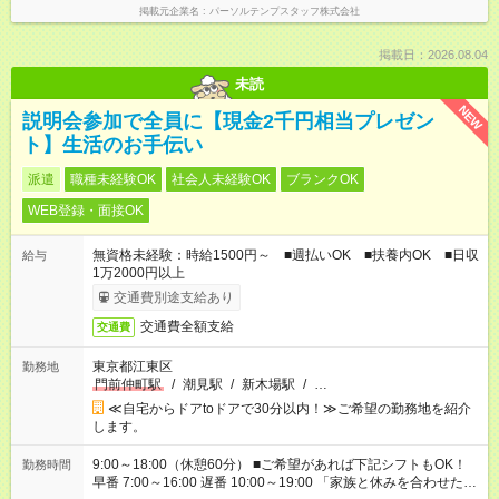
掲載元企業名
パーソルテンプスタッフ株式会社
掲載日：2026.08.04
未読
NEW
説明会参加で全員に【現金2千円相当プレゼン
ト】生活のお手伝い
派遣
職種未経験OK
社会人未経験OK
ブランクOK
WEB登録・面接OK
無資格未経験：時給1500円～ ■週払いOK ■扶養内OK ■日収
給与
1万2000円以上
交通費別途支給あり
交通費全額支給
交通費
東京都江東区
勤務地
門前仲町駅
/
潮見駅
/
新木場駅
/
…
≪自宅からドアtoドアで30分以内！≫ご希望の勤務地を紹介
します。
9:00～18:00（休憩60分） ■ご希望があれば下記シフトもOK！
勤務時間
早番 7:00～16:00 遅番 10:00～19:00 「家族と休みを合わせた