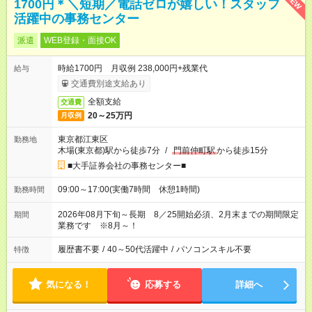
NEW
1700円＊＼短期／電話ゼロが嬉しい！スタッフ
活躍中の事務センター
派遣
WEB登録・面接OK
時給1700円 月収例 238,000円+残業代
給与
交通費別途支給あり
全額支給
交通費
20～25万円
月収例
東京都江東区
勤務地
木場(東京都)駅から徒歩7分
/
門前仲町駅
から徒歩15分
■大手証券会社の事務センター■
09:00～17:00(実働7時間 休憩1時間)
勤務時間
2026年08月下旬～長期 8／25開始必須、2月末までの期間限定
期間
業務です ※8月～！
履歴書不要
/
40～50代活躍中
/
パソコンスキル不要
特徴
気になる！
応募する
詳細へ