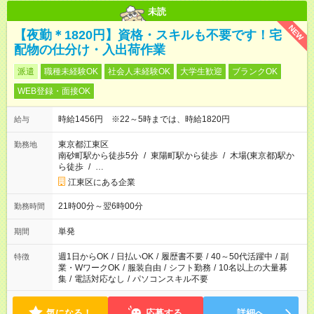
未読
NEW
【夜勤＊1820円】資格・スキルも不要です！宅
配物の仕分け・入出荷作業
派遣
職種未経験OK
社会人未経験OK
大学生歓迎
ブランクOK
WEB登録・面接OK
時給1456円 ※22～5時までは、時給1820円
給与
東京都江東区
勤務地
南砂町駅から徒歩5分
/
東陽町駅から徒歩
/
木場(東京都)駅か
ら徒歩
/
…
江東区にある企業
21時00分～翌6時00分
勤務時間
単発
期間
週1日からOK
/
日払いOK
/
履歴書不要
/
40～50代活躍中
/
副
特徴
業・WワークOK
/
服装自由
/
シフト勤務
/
10名以上の大量募
集
/
電話対応なし
/
パソコンスキル不要
気になる！
応募する
詳細へ