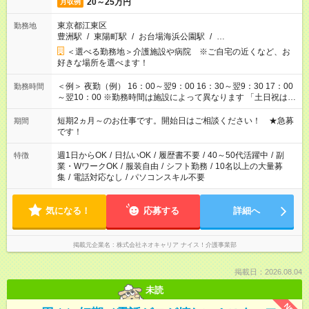
20～25万円
月収例
東京都江東区
勤務地
豊洲駅
/
東陽町駅
/
お台場海浜公園駅
/
…
＜選べる勤務地＞介護施設や病院 ※ご自宅の近くなど、お
好きな場所を選べます！
＜例＞ 夜勤（例） 16：00～翌9：00 16：30～翌9：30 17：00
勤務時間
～翌10：00 ※勤務時間は施設によって異なります 「土日祝は休
みたい」 「しっかり稼ぎたい」 「もう少し遅い時間から始めた
い」など ご希望にあったお仕事をご案内いたします。 ※未経験
短期2ヵ月～のお仕事です。開始日はご相談ください！ ★急募
期間
の方の場合は1～2ヶ月間は日中での仕事を経験いただき、 お
です！
仕事に慣れてからの夜勤になります。 ★家庭の都合でお休みが
必要な場合も遠慮なくご相談ください。
週1日からOK
/
日払いOK
/
履歴書不要
/
40～50代活躍中
/
副
特徴
業・WワークOK
/
服装自由
/
シフト勤務
/
10名以上の大量募
集
/
電話対応なし
/
パソコンスキル不要
気になる！
応募する
詳細へ
掲載元企業名
株式会社ネオキャリア ナイス！介護事業部
掲載日：2026.08.04
未読