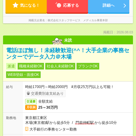
気になる！
応募する
詳細へ
掲載元企業名
株式会社スタッフサービス メディカル事業本部
掲載日：2026.08.03
未読
電話ほぼ無し！未経験歓迎(^^！大手企業の事務セ
ンターでデータ入力＠木場
派遣
職種未経験OK
社会人未経験OK
ブランクOK
WEB登録・面接OK
時給1700円～時給2000円 #月収25万円以上も可能！
給与
交通費別途支給あり
全額支給
交通費
25～30万円
月収例
東京都江東区
勤務地
木場(東京都)駅から徒歩5分
/
門前仲町駅
から徒歩10分
大手銀行の事務センター勤務