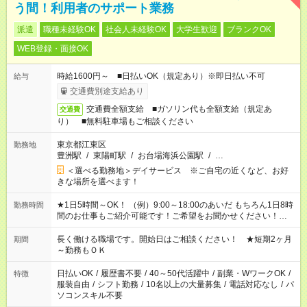
う間！利用者のサポート業務
派遣
職種未経験OK
社会人未経験OK
大学生歓迎
ブランクOK
WEB登録・面接OK
時給1600円～ ■日払いOK（規定あり）※即日払い不可
給与
交通費別途支給あり
交通費全額支給 ■ガソリン代も全額支給（規定あ
交通費
り） ■無料駐車場もご相談ください
東京都江東区
勤務地
豊洲駅
/
東陽町駅
/
お台場海浜公園駅
/
…
＜選べる勤務地＞デイサービス ※ご自宅の近くなど、お好
きな場所を選べます！
★1日5時間～OK！ （例）9:00～18:00のあいだ もちろん1日8時
勤務時間
間のお仕事もご紹介可能です！ご希望をお聞かせください！★家
庭の都合でお休みが必要な場合も遠慮なくご相談ください。 ※
週最低15時間以上の勤務が必要です
長く働ける職場です。開始日はご相談ください！ ★短期2ヶ月
期間
～勤務もＯＫ
日払いOK
/
履歴書不要
/
40～50代活躍中
/
副業・WワークOK
/
特徴
服装自由
/
シフト勤務
/
10名以上の大量募集
/
電話対応なし
/
パ
ソコンスキル不要