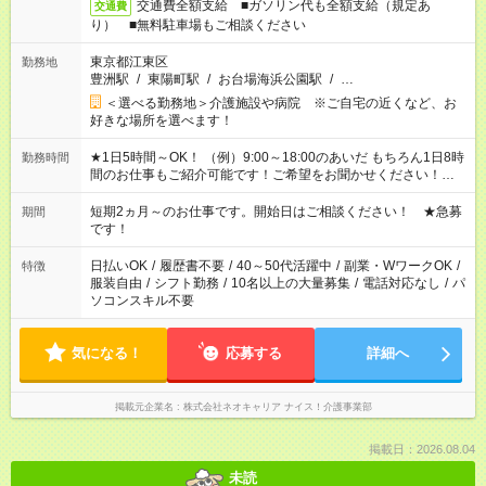
交通費全額支給 ■ガソリン代も全額支給（規定あ
交通費
り） ■無料駐車場もご相談ください
東京都江東区
勤務地
豊洲駅
/
東陽町駅
/
お台場海浜公園駅
/
…
＜選べる勤務地＞介護施設や病院 ※ご自宅の近くなど、お
好きな場所を選べます！
★1日5時間～OK！ （例）9:00～18:00のあいだ もちろん1日8時
勤務時間
間のお仕事もご紹介可能です！ご希望をお聞かせください！★家
庭の都合でお休みが必要な場合も遠慮なくご相談ください。 ※
週最低15時間以上の勤務が必要です
短期2ヵ月～のお仕事です。開始日はご相談ください！ ★急募
期間
です！
日払いOK
/
履歴書不要
/
40～50代活躍中
/
副業・WワークOK
/
特徴
服装自由
/
シフト勤務
/
10名以上の大量募集
/
電話対応なし
/
パ
ソコンスキル不要
気になる！
応募する
詳細へ
掲載元企業名
株式会社ネオキャリア ナイス！介護事業部
掲載日：2026.08.04
未読