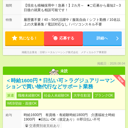
い」 「余裕を持って夕飯の準備がしたい」 「できれば残業はし
たくない」 など、ご希望を教えてくださいね。 ※Wワーク希望
【現在も積極採用中！急募！】2カ月～ ■ご応募から最短2～3
期間
の方へ 今ご覧のお仕事で希望する勤務時間と、もう1つのお仕事
日後の就業も相談可能です！
の勤務時間。 合計で週40時間を超える場合は応募できません。
履歴書不要
/
40～50代活躍中
/
服装自由
/
シフト勤務
/
10名以
特徴
上の大量募集
/
電話対応なし
/
パソコンスキル不要
気になる！
応募する
詳細へ
掲載元企業名
日研トータルソーシング株式会社 メディカルケア事業部
掲載日：2026.08.04
未読
NEW
＜時給1600円＊日払い可＞ラグジュアリーマン
ションで買い物代行などサポート業務
派遣
職種未経験OK
社会人未経験OK
大学生歓迎
ブランクOK
WEB登録・面接OK
時給1600円 有資格・有経験時給1800円 介護福祉士時給
給与
1900円 ■日払いOK（規定あり）※即日払い不可
交通費別途支給あり