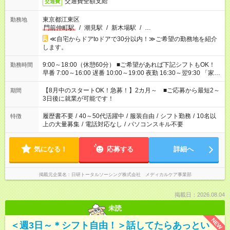
交通費全額支給
交通費
東京都江東区
勤務地
門前仲町駅
/
潮見駅
/
新木場駅
/
…
≪自宅からドアtoドアで30分以内！≫ご希望の勤務地を紹介
します。
9:00～18:00（休憩60分） ■ご希望があれば下記シフトもOK！
勤務時間
早番 7:00～16:00 遅番 10:00～19:00 夜勤 16:30～翌9:30 「家族
と休みを合わせたい」 「余裕を持って夕飯の準備がしたい」
「できれば残業はしたくない」 など、ご希望を教えてください
【8月中のスタートOK！急募！】2カ月～ ■ご応募から最短2～
期間
ね。 ※Wワーク希望の方へ 今ご覧のお仕事で希望する勤務時間
3日後に就業が可能です！
と、もう1つのお仕事の勤務時間。 合計で週40時間を超える場
合は応募できません。
履歴書不要
/
40～50代活躍中
/
服装自由
/
シフト勤務
/
10名以
特徴
上の大量募集
/
電話対応なし
/
パソコンスキル不要
気になる！
応募する
詳細へ
掲載元企業名
日研トータルソーシング株式会社 メディカルケア事業部
掲載日：2026.08.04
未読
NEW
＜週3日～＊シフト自由！＞話してたらあっとい