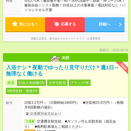
日払いOK
/
履歴書不要
/
40～50代活躍中
/
副業・WワークOK
/
特徴
服装自由
/
シフト勤務
/
10名以上の大量募集
/
電話対応なし
/
パ
ソコンスキル不要
気になる！
応募する
詳細へ
掲載元企業名
株式会社ネオキャリア ナイス！介護事業部
掲載日：2026.08.04
未読
NEW
入浴ナシ＊夜勤でゆったり見守りだけ＊週1日～
無理なく働ける
派遣
社会人未経験OK
大学生歓迎
ブランクOK
WEB登録・面接OK
日収3.2万円～（日勤時給1800円） ■月収例25.9万円～（夜勤
給与
月8回勤務の場合）
交通費別途支給あり
交通費全額支給 ■ガソリン代も全額支給（規定あ
交通費
り） ■無料駐車場もご相談ください