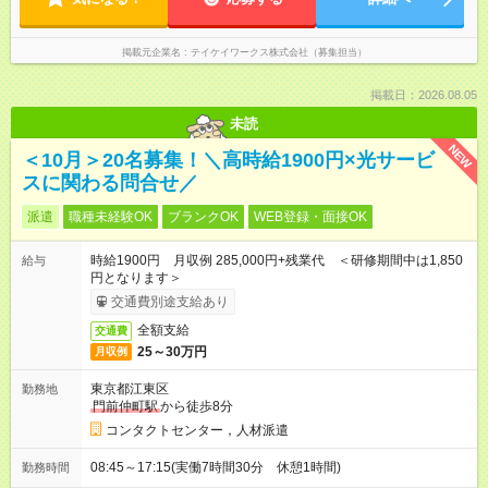
掲載元企業名
テイケイワークス株式会社（募集担当）
掲載日：2026.08.05
未読
NEW
＜10月＞20名募集！＼高時給1900円×光サービ
スに関わる問合せ／
派遣
職種未経験OK
ブランクOK
WEB登録・面接OK
時給1900円 月収例 285,000円+残業代 ＜研修期間中は1,850
給与
円となります＞
交通費別途支給あり
全額支給
交通費
25～30万円
月収例
東京都江東区
勤務地
門前仲町駅
から徒歩8分
コンタクトセンター，人材派遣
08:45～17:15(実働7時間30分 休憩1時間)
勤務時間