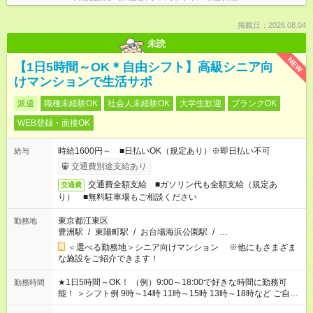
掲載日：2026.08.04
未読
NEW
【1日5時間～OK＊自由シフト】高級シニア向
けマンションで生活サポ
派遣
職種未経験OK
社会人未経験OK
大学生歓迎
ブランクOK
WEB登録・面接OK
時給1600円～ ■日払いOK（規定あり）※即日払い不可
給与
交通費別途支給あり
交通費全額支給 ■ガソリン代も全額支給（規定あ
交通費
り） ■無料駐車場もご相談ください
東京都江東区
勤務地
豊洲駅
/
東陽町駅
/
お台場海浜公園駅
/
…
＜選べる勤務地＞シニア向けマンション ※他にもさまざま
な施設をご紹介できます！
★1日5時間～OK！ （例）9:00～18:00で好きな時間に勤務可
勤務時間
能！ ＞シフト例 9時～14時 11時～15時 13時～18時など ご自身
のご都合に合わせて勤務時間をご相談ください！ ★家庭の都合