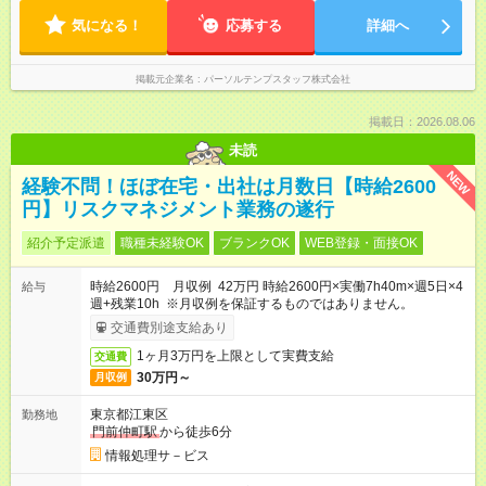
気になる！
応募する
詳細へ
掲載元企業名
パーソルテンプスタッフ株式会社
掲載日：2026.08.06
未読
NEW
経験不問！ほぼ在宅・出社は月数日【時給2600
円】リスクマネジメント業務の遂行
紹介予定派遣
職種未経験OK
ブランクOK
WEB登録・面接OK
時給2600円 月収例 42万円 時給2600円×実働7h40m×週5日×4
給与
週+残業10h ※月収例を保証するものではありません。
交通費別途支給あり
1ヶ月3万円を上限として実費支給
交通費
30万円～
月収例
東京都江東区
勤務地
門前仲町駅
から徒歩6分
情報処理サ－ビス