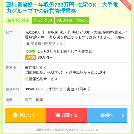
NEW
正社員前提・年収例763万円○在宅OK！大手電
力グループでの経営管理業務
紹介予定派遣
ブランクOK
WEB登録・面接OK
時給2400円 月収例 42万円 時給2400円×実働7h40m×週5日×4
給与
週+残業20h ※月収例を保証するものではありません。※給与即
受取りサービス利用可（利用条件有）
交通費別途支給あり
1ヶ月3万円を上限として実費支給
交通費
30万円～
月収例
東京都江東区
勤務地
門前仲町駅
から徒歩6分
/
越中島駅から徒歩10分
情報処理サ－ビス
08:40-17:20（休憩60分）実働7時間40分
勤務時間
即日～長期
期間
気になる！
応募する
詳細へ
掲載元企業名
株式会社リクルートスタッフィング