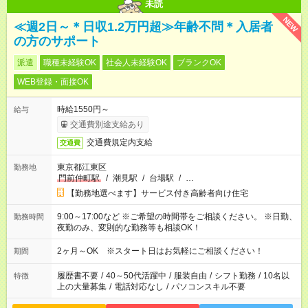
未読
NEW
≪週2日～＊日収1.2万円超≫年齢不問＊入居者
の方のサポート
派遣
職種未経験OK
社会人未経験OK
ブランクOK
WEB登録・面接OK
時給1550円～
給与
交通費別途支給あり
交通費規定内支給
交通費
東京都江東区
勤務地
門前仲町駅
/
潮見駅
/
台場駅
/
…
【勤務地選べます】サービス付き高齢者向け住宅
9:00～17:00など ※ご希望の時間帯をご相談ください。 ※日勤、
勤務時間
夜勤のみ、変則的な勤務等も相談OK！
2ヶ月～OK ※スタート日はお気軽にご相談ください！
期間
履歴書不要
/
40～50代活躍中
/
服装自由
/
シフト勤務
/
10名以
特徴
上の大量募集
/
電話対応なし
/
パソコンスキル不要