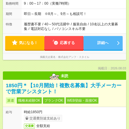
9：00～17：00（実働7時間）
勤務時間
即日～長期 ※8月～、9月～も相談可！
期間
履歴書不要
/
40～50代活躍中
/
服装自由
/
10名以上の大量募
特徴
集
/
電話対応なし
/
パソコンスキル不要
気になる！
応募する
詳細へ
掲載元企業名
株式会社アンフ・スタイル
掲載日：2026.08.03
未読
1850円＊【10月開始！複数名募集】大手メーカー
で営業アシスタント！
派遣
職種未経験OK
ブランクOK
WEB登録・面接OK
時給1850円
給与
交通費別途支給あり
全額支給
交通費