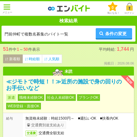
0
メニュー
気になる！
ログイン
検索結果
条件の変更
門前仲町で複数名募集のバイト一覧
51
1,744
件中
1
～
50
件表示
平均時給:
円
新着順
時給順
人気順
掲載日：2026.08.06
未読
NEW
≪ジモトで時短！！≫近所の施設で身の回りの
お手伝いなど
派遣
職種未経験OK
社会人未経験OK
ブランクOK
WEB登録・面接OK
無資格未経験：時給1500円～ ■週払いOK ■扶養内OK
給与
交通費別途支給あり
交通費全額支給
交通費