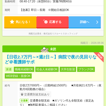
08:40-17:20（休憩60分）実働7時間40分
勤務時間
【急募】即日～長期 ※開始日相談OK
期間
気になる！
応募する
詳細へ
掲載元企業名
株式会社リクルートスタッフィング
掲載日：2026.08.06
未読
NEW
【日収2.7万円～×週2日～】病院で夜の見回りな
ど＠看護師サポ
派遣
職種未経験OK
社会人未経験OK
大学生歓迎
ブランクOK
WEB登録・面接OK
日収2万7000円～（日勤時給1500円） ■月収例21.6万円～（夜
給与
勤月8回勤務の場合）
交通費別途支給あり
交通費全額支給 ■ガソリン代も全額支給（規定あ
交通費
り） ■無料駐車場もご相談ください