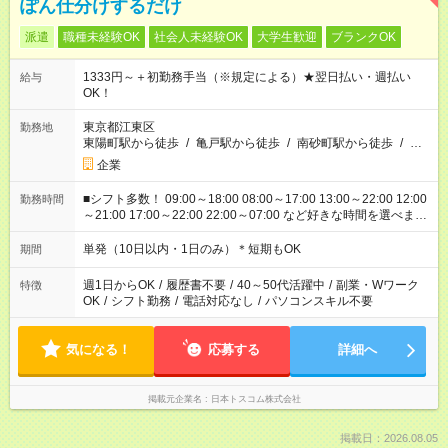
ぽん仕分けするだけ
派遣
職種未経験OK
社会人未経験OK
大学生歓迎
ブランクOK
1333円～＋初勤務手当（※規定による）★翌日払い・週払い
給与
OK！
東京都江東区
勤務地
東陽町駅から徒歩
/
亀戸駅から徒歩
/
南砂町駅から徒歩
/
…
企業
■シフト多数！ 09:00～18:00 08:00～17:00 13:00～22:00 12:00
勤務時間
～21:00 17:00～22:00 22:00～07:00 など好きな時間を選べま
す！
単発（10日以内・1日のみ）＊短期もOK
期間
週1日からOK
/
履歴書不要
/
40～50代活躍中
/
副業・Wワーク
特徴
OK
/
シフト勤務
/
電話対応なし
/
パソコンスキル不要
気になる！
応募する
詳細へ
掲載元企業名
日本トスコム株式会社
掲載日：2026.08.05