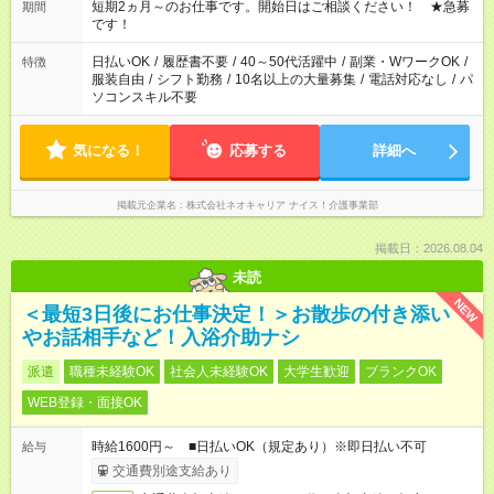
でお休みや時間の調整が必要な場合も遠慮なくご相談くださ
短期2ヵ月～のお仕事です。開始日はご相談ください！ ★急募
期間
い。
です！
日払いOK
/
履歴書不要
/
40～50代活躍中
/
副業・WワークOK
/
特徴
服装自由
/
シフト勤務
/
10名以上の大量募集
/
電話対応なし
/
パ
ソコンスキル不要
気になる！
応募する
詳細へ
掲載元企業名
株式会社ネオキャリア ナイス！介護事業部
掲載日：2026.08.04
未読
NEW
＜最短3日後にお仕事決定！＞お散歩の付き添い
やお話相手など！入浴介助ナシ
派遣
職種未経験OK
社会人未経験OK
大学生歓迎
ブランクOK
WEB登録・面接OK
時給1600円～ ■日払いOK（規定あり）※即日払い不可
給与
交通費別途支給あり