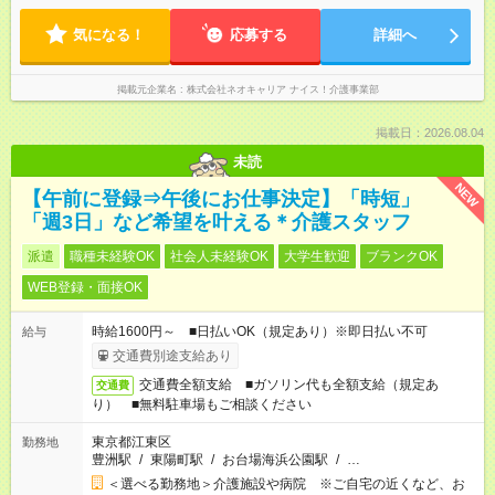
気になる！
応募する
詳細へ
掲載元企業名
株式会社ネオキャリア ナイス！介護事業部
掲載日：2026.08.04
未読
NEW
【午前に登録⇒午後にお仕事決定】「時短」
「週3日」など希望を叶える＊介護スタッフ
派遣
職種未経験OK
社会人未経験OK
大学生歓迎
ブランクOK
WEB登録・面接OK
時給1600円～ ■日払いOK（規定あり）※即日払い不可
給与
交通費別途支給あり
交通費全額支給 ■ガソリン代も全額支給（規定あ
交通費
り） ■無料駐車場もご相談ください
東京都江東区
勤務地
豊洲駅
/
東陽町駅
/
お台場海浜公園駅
/
…
＜選べる勤務地＞介護施設や病院 ※ご自宅の近くなど、お