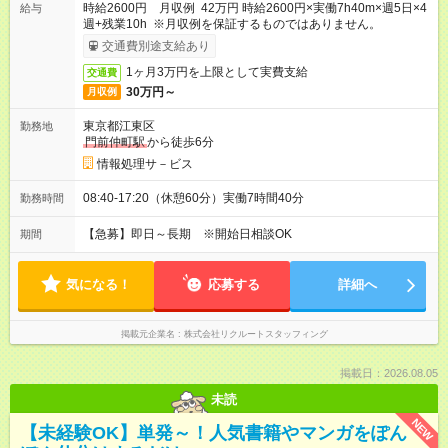
時給2600円 月収例 42万円 時給2600円×実働7h40m×週5日×4
給与
週+残業10h ※月収例を保証するものではありません。
交通費別途支給あり
1ヶ月3万円を上限として実費支給
交通費
30万円～
月収例
東京都江東区
勤務地
門前仲町駅
から徒歩6分
情報処理サ－ビス
08:40-17:20（休憩60分）実働7時間40分
勤務時間
【急募】即日～長期 ※開始日相談OK
期間
気になる！
応募する
詳細へ
掲載元企業名
株式会社リクルートスタッフィング
掲載日：2026.08.05
未読
NEW
【未経験OK】単発～！人気書籍やマンガをぽん