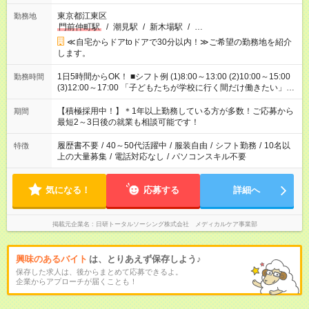
東京都江東区
勤務地
門前仲町駅
/
潮見駅
/
新木場駅
/
…
≪自宅からドアtoドアで30分以内！≫ご希望の勤務地を紹介
します。
1日5時間からOK！ ■シフト例 (1)8:00～13:00 (2)10:00～15:00
勤務時間
(3)12:00～17:00 「子どもたちが学校に行く間だけ働きたい」
「余裕を持って夕飯の準備がしたい」 「午前中は働いて、午後
はプライベートの時間にしたい」 など、ご希望を教えてくださ
【積極採用中！】＊1年以上勤務している方が多数！ご応募から
期間
いね。 ※Wワーク希望の方へ 今ご覧のお仕事で希望する勤務時
最短2～3日後の就業も相談可能です！
間と、もう1つのお仕事の勤務時間。 合計で週40時間を超える
場合は応募できません。
履歴書不要
/
40～50代活躍中
/
服装自由
/
シフト勤務
/
10名以
特徴
上の大量募集
/
電話対応なし
/
パソコンスキル不要
気になる！
応募する
詳細へ
掲載元企業名
日研トータルソーシング株式会社 メディカルケア事業部
興味のあるバイト
は、とりあえず保存しよう♪
保存した求人は、後からまとめて応募できるよ。
企業からアプローチが届くことも！