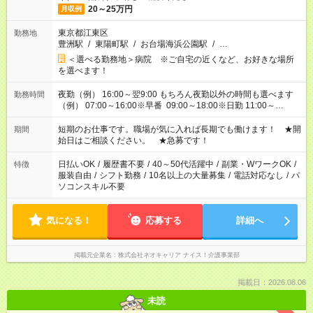
20～25万円
月収例
東京都江東区
勤務地
豊洲駅
/
東陽町駅
/
お台場海浜公園駅
/
…
＜選べる勤務地＞病院 ※ご自宅の近くなど、お好きな場所
を選べます！
夜勤（例） 16:00～翌9:00 もちろん夜勤以外の時間も選べます
勤務時間
（例） 07:00～16:00※早番 09:00～18:00※日勤 11:00～
20:00※遅番 ※時間は、固定・選べる施設もあるので、ご希望が
あれば調整できます！ ※シフト制。勤務地により実働時間が異
短期のお仕事です。職場が気に入れば長期でも働けます！ ★開
期間
なります。★家庭の都合でお休みが必要な場合も遠慮なくご相談
始日はご相談ください。 ★急募です！
ください。
日払いOK
/
履歴書不要
/
40～50代活躍中
/
副業・WワークOK
/
特徴
服装自由
/
シフト勤務
/
10名以上の大量募集
/
電話対応なし
/
パ
ソコンスキル不要
気になる！
応募する
詳細へ
掲載元企業名
株式会社ネオキャリア ナイス！介護事業部
掲載日：2026.08.06
未読