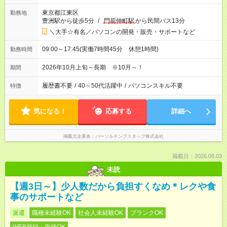
東京都江東区
勤務地
豊洲駅から徒歩5分
/
門前仲町駅
から民間バス13分
＼大手☆有名／パソコンの開発・販売・サポートなど
09:00～17:45(実働7時間45分 休憩1時間)
勤務時間
2026年10月上旬～長期 ※10月～！
期間
履歴書不要
/
40～50代活躍中
/
パソコンスキル不要
特徴
気になる！
応募する
詳細へ
掲載元企業名
パーソルテンプスタッフ株式会社
掲載日：2026.08.03
未読
【週3日～】少人数だから負担すくなめ＊レクや食
事のサポートなど
派遣
職種未経験OK
社会人未経験OK
ブランクOK