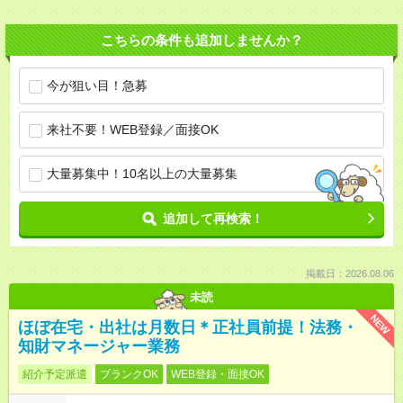
こちらの条件も追加しませんか？
今が狙い目！急募
来社不要！WEB登録／面接OK
大量募集中！10名以上の大量募集
追加して再検索！
掲載日：2026.08.06
未読
NEW
ほぼ在宅・出社は月数日＊正社員前提！法務・
知財マネージャー業務
紹介予定派遣
ブランクOK
WEB登録・面接OK