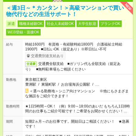
NEW
＜週3日～＊カンタン！＞高級マンションで買い
物代行などの生活サポート！
派遣
職種未経験OK
社会人未経験OK
大学生歓迎
ブランクOK
WEB登録・面接OK
時給1600円 有資格・有経験時給1800円 介護福祉士時給
給与
1900円 ■日払いOK（規定あり）※即日払い不可
交通費別途支給あり
交通費全額支給 ■ガソリン代も全額支給（規定あ
交通費
り） ■無料駐車場もご相談ください
東京都江東区
勤務地
豊洲駅
/
東陽町駅
/
お台場海浜公園駅
/
…
＜選べる勤務地＞シニア向けマンション ※他にもさまざま
な施設をご紹介できます！
★1日5時間～OK！ （例）9:00～18:00のあいだ もちろん1日8時
勤務時間
間のお仕事もご紹介可能です！ご希望をお聞かせください！★家
庭の都合でお休みが必要な場合も遠慮なくご相談ください。 ※
週最低15時間以上の勤務が必要です
短期2ヵ月～のお仕事です。開始日はご相談ください！ ★急募
期間
です！