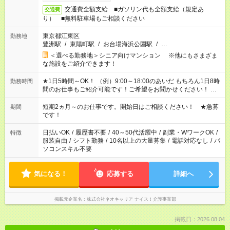
交通費全額支給 ■ガソリン代も全額支給（規定あ
交通費
り） ■無料駐車場もご相談ください
東京都江東区
勤務地
豊洲駅
/
東陽町駅
/
お台場海浜公園駅
/
…
＜選べる勤務地＞シニア向けマンション ※他にもさまざま
な施設をご紹介できます！
★1日5時間～OK！ （例）9:00～18:00のあいだ もちろん1日8時
勤務時間
間のお仕事もご紹介可能です！ご希望をお聞かせください！ ★
家庭の都合でお休みが必要な場合も遠慮なくご相談ください。
※週最低15時間以上の勤務が必要です
短期2ヵ月～のお仕事です。開始日はご相談ください！ ★急募
期間
です！
日払いOK
/
履歴書不要
/
40～50代活躍中
/
副業・WワークOK
/
特徴
服装自由
/
シフト勤務
/
10名以上の大量募集
/
電話対応なし
/
パ
ソコンスキル不要
気になる！
応募する
詳細へ
掲載元企業名
株式会社ネオキャリア ナイス！介護事業部
掲載日：2026.08.04