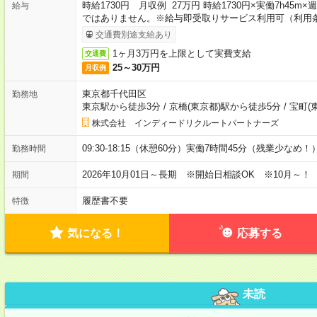
時給1730円 月収例 27万円 時給1730円×実働7h45m
給与
ではありません。※給与即受取りサービス利用可（利用
交通費別途支給あり
1ヶ月3万円を上限として実費支給
交通費
25～30万円
月収例
東京都千代田区
勤務地
東京駅から徒歩3分
/
京橋(東京都)駅から徒歩5分
/
宝町(
株式会社 インディードリクルートパートナーズ
09:30-18:15（休憩60分）実働7時間45分（残業少なめ！
勤務時間
2026年10月01日～長期 ※開始日相談OK ※10月～！
期間
履歴書不要
特徴
気になる！
応募する
未読