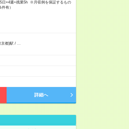
×週5日×4週+残業5h ※月収例を保証するもの
条件有）
東京都)駅
/
…
）
詳細へ