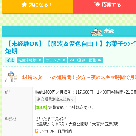
気になる！
応募する
未読
【未経験OK】【服装＆髪色自由！】お菓子の
短期
派遣
職種未経験OK
ブランクOK
WEB登録・面接OK
14時スタートの短時間！夕方～夜のスキマ時間で月1
時給1400円／月収例：117,600円＝1,400円×4時間×
給与
交通費別途支給あり
実費支給／当社規定あり。
交通費
さいたま市見沼区
勤務地
七里駅から車6分
/
大宮公園駅
/
大宮(埼玉県)駅
アパレル・日用雑貨