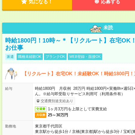
気になる！
応募する
未読
時給1800円！10時～＊【リクルート】在宅O
お仕事
派遣
職種未経験OK
ブランクOK
WEB登録・面接OK
【リクルート】在宅OK！未経験OK！時給1800円
時給1800円 月収例 28万円 時給1800円×実働8h×
給与
ん。※給与即受取りサービス利用可（利用条件有）
交通費別途支給あり
1ヶ月3万円を上限として実費支給
交通費
25～30万円
月収例
東京都千代田区
勤務地
東京駅から徒歩1分
/
京橋(東京都)駅から徒歩3分
/
宝町(