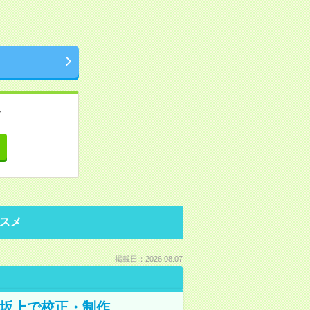
。
て
スメ
掲載日：2026.08.07
野坂上で校正・制作