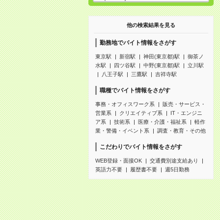
他の検索結果を見る
勤務地でバイト情報をさがす
東京駅
新宿駅
神田(東京都)駅
御茶ノ
水駅
四ツ谷駅
中野(東京都)駅
立川駅
八王子駅
三鷹駅
吉祥寺駅
職種でバイト情報をさがす
事務・オフィスワーク系
販売・サービス・
営業系
クリエイティブ系
IT・エンジニ
ア系
技術系
医療・介護・福祉系
軽作
業・警備・イベント系
調査・教育・その他
こだわりでバイト情報をさがす
WEB登録・面接OK
交通費別途支給あり
英語力不要
履歴書不要
週5日勤務