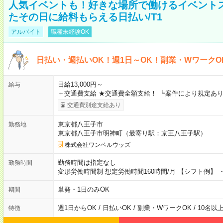
人気イベントも！好きな場所で働けるイベント
たその日に給料もらえる日払い/T1
アルバイト
職種未経験OK
日払い・週払いOK！週1日～OK！副業・WワークO
日給13,000円～
給与
＋交通費支給 ★交通費全額支給！ ┗案件により規定あり
交通費別途支給あり
東京都八王子市
勤務地
東京都八王子市明神町（最寄り駅：京王八王子駅）
株式会社ワンベルウッズ
勤務時間は指定なし
勤務時間
変形労働時間制 想定労働時間160時間/月 【シフト例】 ・8
単発・1日のみOK
期間
週1日からOK / 日払いOK / 副業・WワークOK / 10名
特徴