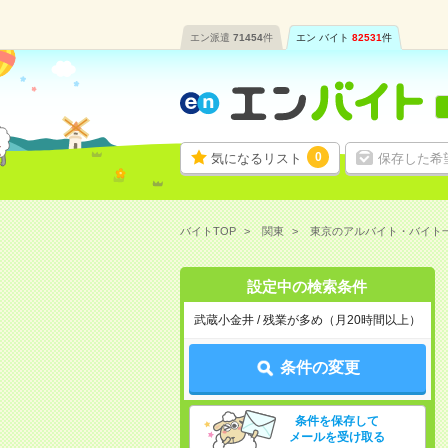
エン派遣
71454
件
エン バイト
82531
件
0
気になるリスト
保存した希
バイトTOP
関東
東京のアルバイト・バイト
設定中の検索条件
武蔵小金井 / 残業が多め（月20時間以上）
条件の変更
条件を保存して
メールを受け取る