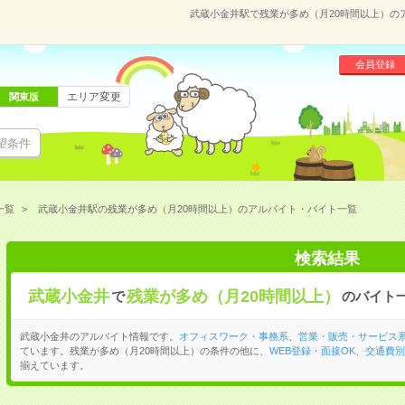
武蔵小金井駅で残業が多め（月20時間以上）の
会員登録
エリア変更
関東版
望条件
一覧
武蔵小金井駅の残業が多め（月20時間以上）のアルバイト・バイト一覧
検索結果
武蔵小金井
残業が多め（月20時間以上）
で
のバイト
武蔵小金井のアルバイト情報です。
オフィスワーク・事務系
、
営業・販売・サービス
ています。残業が多め（月20時間以上）の条件の他に、
WEB登録・面接OK
、
交通費別
揃えています。