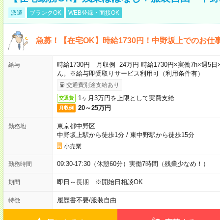
派遣
ブランクOK
WEB登録・面接OK
急募！【在宅OK】時給1730円！中野坂上でのお仕
時給1730円 月収例 24万円 時給1730円×実働7h×
給与
ん。※給与即受取りサービス利用可（利用条件有）
交通費別途支給あり
1ヶ月3万円を上限として実費支給
交通費
20～25万円
月収例
東京都中野区
勤務地
中野坂上駅から徒歩1分
/
東中野駅から徒歩15分
小売業
09:30-17:30（休憩60分）実働7時間（残業少なめ！）
勤務時間
即日～長期 ※開始日相談OK
期間
履歴書不要
/
服装自由
特徴