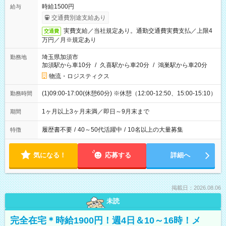
時給1500円
給与
交通費別途支給あり
実費支給／当社規定あり。通勤交通費実費支払／上限4
交通費
万円／月※規定あり
埼玉県加須市
勤務地
加須駅から車10分
/
久喜駅から車20分
/
鴻巣駅から車20分
物流・ロジスティクス
(1)09:00-17:00(休憩60分) ※休憩（12:00-12:50、15:00-15:10）
勤務時間
1ヶ月以上3ヶ月未満／即日～9月末まで
期間
履歴書不要
/
40～50代活躍中
/
10名以上の大量募集
特徴
気になる！
応募する
詳細へ
掲載日：2026.08.06
未読
完全在宅＊時給1900円！週4日＆10～16時！メ