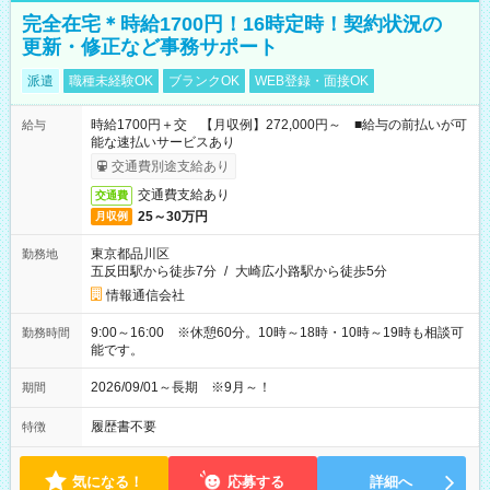
完全在宅＊時給1700円！16時定時！契約状況の
更新・修正など事務サポート
派遣
職種未経験OK
ブランクOK
WEB登録・面接OK
時給1700円＋交 【月収例】272,000円～ ■給与の前払いが可
給与
能な速払いサービスあり
交通費別途支給あり
交通費支給あり
交通費
25～30万円
月収例
東京都品川区
勤務地
五反田駅から徒歩7分
/
大崎広小路駅から徒歩5分
情報通信会社
9:00～16:00 ※休憩60分。10時～18時・10時～19時も相談可
勤務時間
能です。
2026/09/01～長期 ※9月～！
期間
履歴書不要
特徴
気になる！
応募する
詳細へ