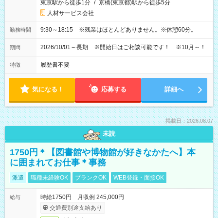
東京駅から徒歩1分
/
京橋(東京都)駅から徒歩5分
人材サービス会社
9:30～18:15 ※残業はほとんどありません。※休憩60分。
勤務時間
2026/10/01～長期 ※開始日はご相談可能です！ ※10月～！
期間
履歴書不要
特徴
気になる！
応募する
詳細へ
掲載日：2026.08.07
未読
1750円＊【図書館や博物館が好きなかたへ】本
に囲まれてお仕事＊事務
派遣
職種未経験OK
ブランクOK
WEB登録・面接OK
時給1750円 月収例 245,000円
給与
交通費別途支給あり