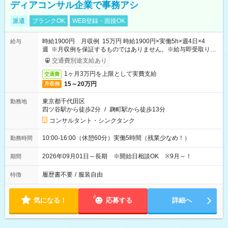
ディアコンサル企業で事務アシ
派遣
ブランクOK
WEB登録・面接OK
時給1900円 月収例 15万円 時給1900円×実働5h×週4日×4
給与
週 ※月収例を保証するものではありません。※給与即受取りサ
ービス利用可（利用条件有）
交通費別途支給あり
1ヶ月3万円を上限として実費支給
交通費
15～20万円
月収例
東京都千代田区
勤務地
四ツ谷駅から徒歩2分
/
麹町駅から徒歩13分
コンサルタント・シンクタンク
10:00-16:00（休憩60分）実働5時間（残業少なめ！）
勤務時間
2026年09月01日～長期 ※開始日相談OK ※9月～！
期間
履歴書不要
/
服装自由
特徴
気になる！
応募する
詳細へ