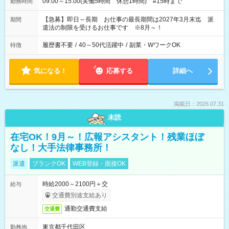
09:00～15:00(実働5時間 休憩1時間) #15時まで
勤務時間
【急募】即日～長期 お仕事の最長期間は2027年3月末迄 派
期間
遣法の制限を受けるお仕事です ※8月～！
履歴書不要
/
40～50代活躍中
/
副業・WワークOK
特徴
気になる！
応募する
詳細へ
掲載日：2026.07.31
未読
在宅OK！9月～！広報アシスタント！残業ほぼ
なし！大手法律事務所！
派遣
ブランクOK
WEB登録・面接OK
時給2000～2100円＋交
給与
交通費別途支給あり
通勤交通費支給
交通費
東京都千代田区
勤務地