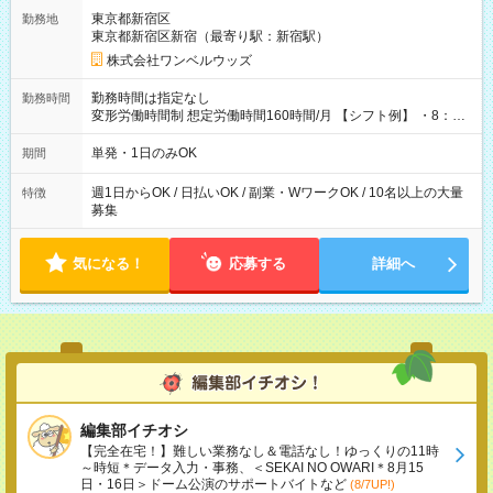
用期間なし
東京都新宿区
勤務地
東京都新宿区新宿（最寄り駅：新宿駅）
株式会社ワンベルウッズ
勤務時間は指定なし
勤務時間
変形労働時間制 想定労働時間160時間/月 【シフト例】 ・8：00
～21：00
単発・1日のみOK
期間
週1日からOK / 日払いOK / 副業・WワークOK / 10名以上の大量
特徴
募集
気になる！
応募する
詳細へ
編集部イチオシ
【完全在宅！】難しい業務なし＆電話なし！ゆっくりの11時
～時短＊データ入力・事務、＜SEKAI NO OWARI＊8月15
日・16日＞ドーム公演のサポートバイトなど
(8/7UP!)