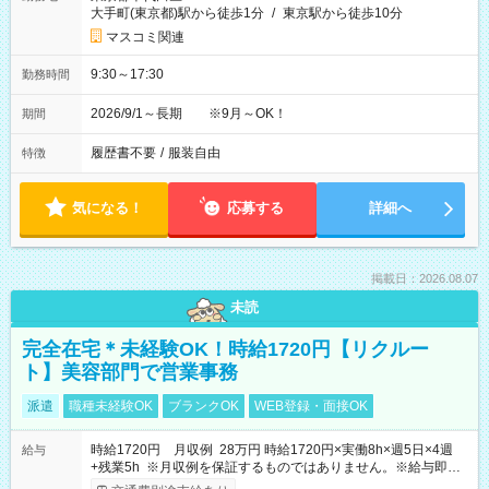
大手町(東京都)駅から徒歩1分
/
東京駅から徒歩10分
マスコミ関連
9:30～17:30
勤務時間
2026/9/1～長期 ※9月～OK！
期間
履歴書不要
/
服装自由
特徴
気になる！
応募する
詳細へ
掲載日：2026.08.07
未読
完全在宅＊未経験OK！時給1720円【リクルー
ト】美容部門で営業事務
派遣
職種未経験OK
ブランクOK
WEB登録・面接OK
時給1720円 月収例 28万円 時給1720円×実働8h×週5日×4週
給与
+残業5h ※月収例を保証するものではありません。※給与即受
取りサービス利用可（利用条件有）