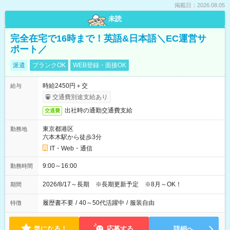
掲載日：2026.08.05
未読
完全在宅で16時まで！英語&日本語＼EC運営サ
ポート／
派遣
ブランクOK
WEB登録・面接OK
時給2450円＋交
給与
交通費別途支給あり
出社時の通勤交通費支給
交通費
東京都港区
勤務地
六本木駅から徒歩3分
IT・Web・通信
9:00～16:00
勤務時間
2026/8/17～長期 ※長期更新予定 ※8月～OK！
期間
履歴書不要
/
40～50代活躍中
/
服装自由
特徴
気になる！
応募する
詳細へ