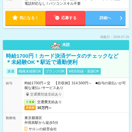
電話対応なし
/
パソコンスキル不要
気になる！
応募する
詳細へ
掲載日：2026.07.29
未読
時給1700円！カード決済データのチェックなど
＊未経験OK＊駅近で通勤便利
派遣
職種未経験OK
ブランクOK
WEB登録・面接OK
時給1700円＋交 【月収例】314,500円～ ■給与の前払いが可
給与
能な速払いサービスあり
交通費別途支給あり
交通費支給あり
交通費
30万円～
月収例
東京都港区
勤務地
外苑前駅から徒歩5分
サロンの経営会社