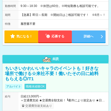
9:30～18:30 ※休憩は60分。※時短勤務も相談可能です。
勤務時間
【急募】即日～長期 ※開始日はご相談可能です！ ※8月～！
期間
履歴書不要
特徴
気になる！
応募する
詳細へ
未読
ちいさいかわいいキャラのイベントも！好きな
場所で働ける☆来社不要！働いたその日に給料
もらえる◎/T1
アルバイト
職種未経験OK
日給13,000円～
給与
＋交通費支給 ★交通費全額支給！ ┗案件により規定あり ★日払
いOK！（規定あり） ┗働いたその日に現金GET♪ お仕事後はコ
交通費別途支給あり
ンビニATMから 日払い分を引き落とせます！ 【試用期間】試