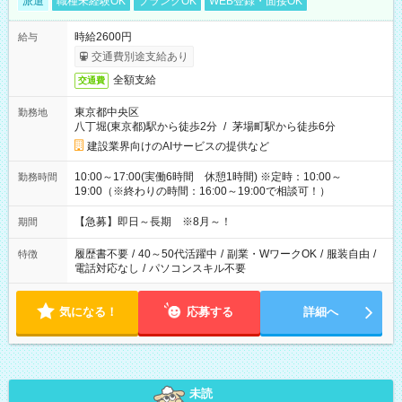
派遣
職種未経験OK
ブランクOK
WEB登録・面接OK
時給2600円
給与
交通費別途支給あり
全額支給
交通費
東京都中央区
勤務地
八丁堀(東京都)駅から徒歩2分
/
茅場町駅から徒歩6分
建設業界向けのAIサービスの提供など
10:00～17:00(実働6時間 休憩1時間) ※定時：10:00～
勤務時間
19:00（※終わりの時間：16:00～19:00で相談可！）
【急募】即日～長期 ※8月～！
期間
履歴書不要
/
40～50代活躍中
/
副業・WワークOK
/
服装自由
/
特徴
電話対応なし
/
パソコンスキル不要
気になる！
応募する
詳細へ
未読