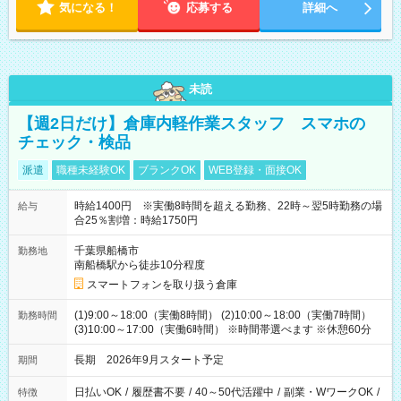
気になる！
応募する
詳細へ
未読
【週2日だけ】倉庫内軽作業スタッフ スマホの
チェック・検品
派遣
職種未経験OK
ブランクOK
WEB登録・面接OK
時給1400円 ※実働8時間を超える勤務、22時～翌5時勤務の場
給与
合25％割増：時給1750円
千葉県船橋市
勤務地
南船橋駅から徒歩10分程度
スマートフォンを取り扱う倉庫
(1)9:00～18:00（実働8時間） (2)10:00～18:00（実働7時間）
勤務時間
(3)10:00～17:00（実働6時間） ※時間帯選べます ※休憩60分
長期 2026年9月スタート予定
期間
日払いOK
/
履歴書不要
/
40～50代活躍中
/
副業・WワークOK
/
特徴