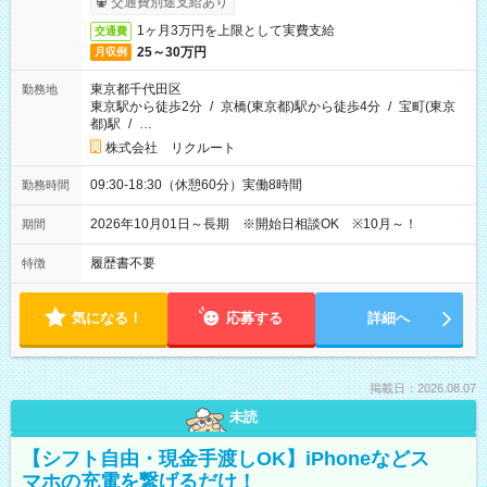
交通費別途支給あり
1ヶ月3万円を上限として実費支給
交通費
25～30万円
月収例
東京都千代田区
勤務地
東京駅から徒歩2分
/
京橋(東京都)駅から徒歩4分
/
宝町(東京
都)駅
/
…
株式会社 リクルート
09:30-18:30（休憩60分）実働8時間
勤務時間
2026年10月01日～長期 ※開始日相談OK ※10月～！
期間
履歴書不要
特徴
気になる！
応募する
詳細へ
掲載日：2026.08.07
未読
【シフト自由・現金手渡しOK】iPhoneなどス
マホの充電を繋げるだけ！