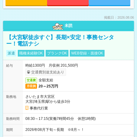
掲載日：2026.08.06
未読
【大宮駅徒歩すぐ】長期×安定！事務センタ
ー！電話ナシ
派遣
職種未経験OK
ブランクOK
WEB登録・面接OK
時給1300円 月収例 201,500円
給与
交通費別途支給あり
全額支給
交通費
20～25万円
月収例
さいたま市大宮区
勤務地
大宮(埼玉県)駅から徒歩3分
事務代行業
08:30～17:15(実働7時間45分 休憩1時間)
勤務時間
2026年08月下旬～長期 ※8月～！
期間