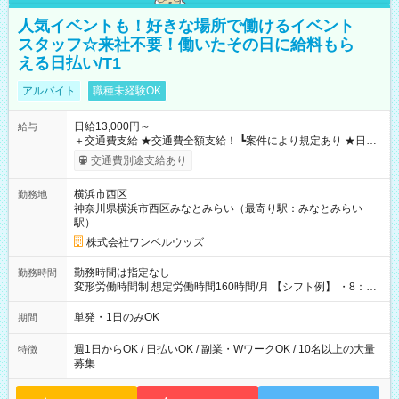
人気イベントも！好きな場所で働けるイベント
スタッフ☆来社不要！働いたその日に給料もら
える日払い/T1
アルバイト
職種未経験OK
日給13,000円～
給与
＋交通費支給 ★交通費全額支給！ ┗案件により規定あり ★日払
いOK！（規定あり） ┗働いたその日に現金GET♪ お仕事後はコ
交通費別途支給あり
ンビニATMから 日払い分を引き落とせます！ 【試用期間】試
用期間なし
横浜市西区
勤務地
神奈川県横浜市西区みなとみらい（最寄り駅：みなとみらい
駅）
株式会社ワンベルウッズ
勤務時間は指定なし
勤務時間
変形労働時間制 想定労働時間160時間/月 【シフト例】 ・8：00
～21：00
単発・1日のみOK
期間
週1日からOK / 日払いOK / 副業・WワークOK / 10名以上の大量
特徴
募集