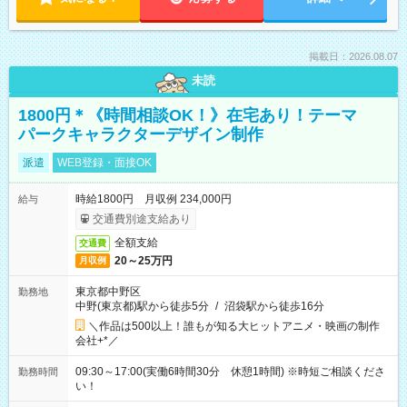
掲載日：2026.08.07
未読
1800円＊《時間相談OK！》在宅あり！テーマ
パークキャラクターデザイン制作
派遣
WEB登録・面接OK
時給1800円 月収例 234,000円
給与
交通費別途支給あり
全額支給
交通費
20～25万円
月収例
東京都中野区
勤務地
中野(東京都)駅から徒歩5分
/
沼袋駅から徒歩16分
＼作品は500以上！誰もが知る大ヒットアニメ・映画の制作
会社+*／
09:30～17:00(実働6時間30分 休憩1時間) ※時短ご相談くださ
勤務時間
い！