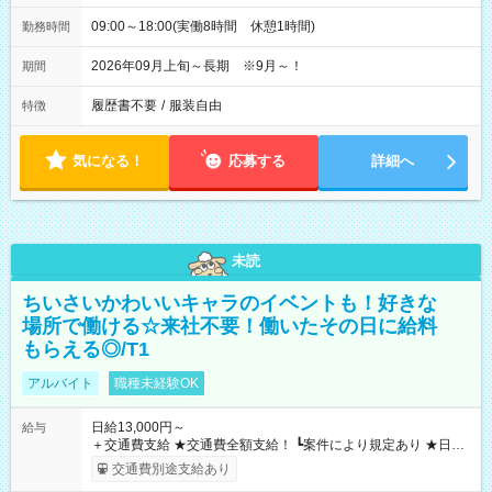
09:00～18:00(実働8時間 休憩1時間)
勤務時間
2026年09月上旬～長期 ※9月～！
期間
履歴書不要
/
服装自由
特徴
気になる！
応募する
詳細へ
未読
ちいさいかわいいキャラのイベントも！好きな
場所で働ける☆来社不要！働いたその日に給料
もらえる◎/T1
アルバイト
職種未経験OK
日給13,000円～
給与
＋交通費支給 ★交通費全額支給！ ┗案件により規定あり ★日払
いOK！（規定あり） ┗働いたその日に現金GET♪ お仕事後はコ
交通費別途支給あり
ンビニATMから 日払い分を引き落とせます！ 【試用期間】試