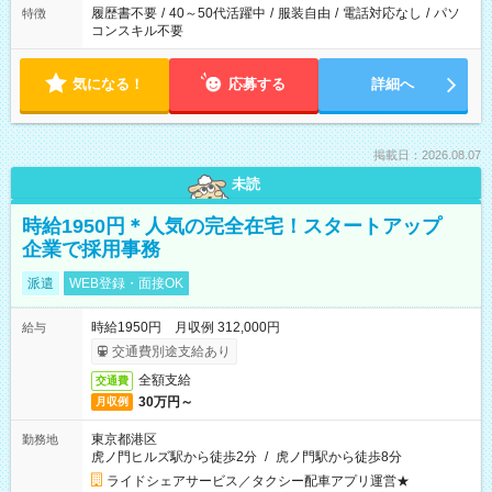
履歴書不要
/
40～50代活躍中
/
服装自由
/
電話対応なし
/
パソ
特徴
コンスキル不要
気になる！
応募する
詳細へ
掲載日：2026.08.07
未読
時給1950円＊人気の完全在宅！スタートアップ
企業で採用事務
派遣
WEB登録・面接OK
時給1950円 月収例 312,000円
給与
交通費別途支給あり
全額支給
交通費
30万円～
月収例
東京都港区
勤務地
虎ノ門ヒルズ駅から徒歩2分
/
虎ノ門駅から徒歩8分
ライドシェアサービス／タクシー配車アプリ運営★