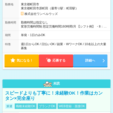
用期間なし
東京都町田市
勤務地
東京都町田市原町田（最寄り駅：町田駅）
株式会社ワンベルウッズ
勤務時間は指定なし
勤務時間
変形労働時間制 想定労働時間160時間/月 【シフト例】 ・8：00
～21：00
単発・1日のみOK
期間
週1日からOK / 日払いOK / 副業・WワークOK / 10名以上の大量
特徴
募集
気になる！
応募する
詳細へ
未読
スピードよりも丁寧に！未経験OK！作業はカン
タン×完全座り
派遣
職種未経験OK
ブランクOK
WEB登録・面接OK