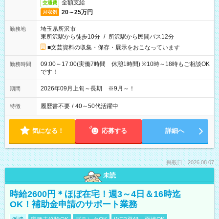
全額支給
交通費
20～25万円
月収例
埼玉県所沢市
勤務地
東所沢駅から徒歩10分
/
所沢駅から民間バス12分
■文芸資料の収集・保存・展示をおこなっています
09:00～17:00(実働7時間 休憩1時間) ※10時～18時もご相談OK
勤務時間
です！
2026年09月上旬～長期 ※9月～！
期間
履歴書不要
/
40～50代活躍中
特徴
気になる！
応募する
詳細へ
掲載日：2026.08.07
未読
時給2600円＊ほぼ在宅！週3～4日＆16時迄
OK！補助金申請のサポート業務