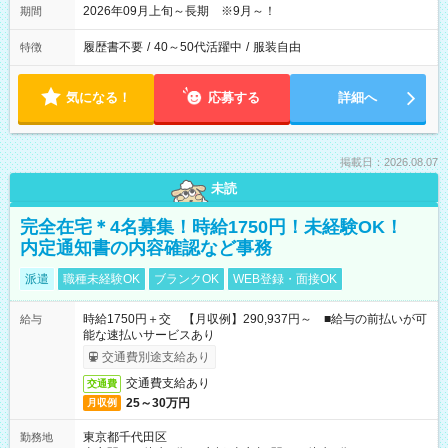
2026年09月上旬～長期 ※9月～！
期間
履歴書不要
/
40～50代活躍中
/
服装自由
特徴
気になる！
応募する
詳細へ
掲載日：2026.08.07
未読
完全在宅＊4名募集！時給1750円！未経験OK！
内定通知書の内容確認など事務
派遣
職種未経験OK
ブランクOK
WEB登録・面接OK
時給1750円＋交 【月収例】290,937円～ ■給与の前払いが可
給与
能な速払いサービスあり
交通費別途支給あり
交通費支給あり
交通費
25～30万円
月収例
東京都千代田区
勤務地