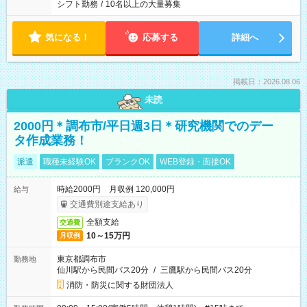
シフト勤務
/
10名以上の大量募集
気になる！
応募する
詳細へ
掲載日：2026.08.06
未読
2000円＊調布市/平日週3日＊研究機関でのデー
タ作成業務！
派遣
職種未経験OK
ブランクOK
WEB登録・面接OK
時給2000円 月収例 120,000円
給与
交通費別途支給あり
全額支給
交通費
10～15万円
月収例
東京都調布市
勤務地
仙川駅から民間バス20分
/
三鷹駅から民間バス20分
消防・防災に関する財団法人