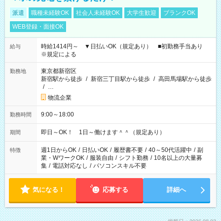
派遣
職種未経験OK
社会人未経験OK
大学生歓迎
ブランクOK
WEB登録・面接OK
時給1414円～ ▼日払いOK（規定あり） ■初勤務手当あり
給与
※規定による
東京都新宿区
勤務地
新宿駅から徒歩
/
新宿三丁目駅から徒歩
/
高田馬場駅から徒歩
/
…
物流企業
9:00～18:00
勤務時間
即日～OK！ 1日～働けます＾＾（規定あり）
期間
週1日からOK
/
日払いOK
/
履歴書不要
/
40～50代活躍中
/
副
特徴
業・WワークOK
/
服装自由
/
シフト勤務
/
10名以上の大量募
集
/
電話対応なし
/
パソコンスキル不要
気になる！
応募する
詳細へ