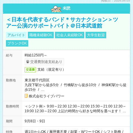
掲載日：2026.08.03
未読
＜日本を代表するバンド＊サカナクション＞ツ
アー公演のサポートバイト＠日本武道館
アルバイト
職種未経験OK
社会人未経験OK
大学生歓迎
ブランクOK
時給1250円～
給与
交通費別途支給あり
支給（規定有り）
交通費
東京都千代田区
勤務地
九段下駅から徒歩5分
/
竹橋駅から徒歩10分
/
神保町駅から徒
歩15分
/
…
株式会社ライブパワー
＜シフト例＞ 9:00～22:30 12:30～22:00 15:30～21:00 12:30～
勤務時間
19:00 12:30～22:00 上記の時間から好きな時間を選べます！ ※
時間は変更となる可能性があります
9月8日・9日
期間
週1日からOK
/
履歴書不要
/
副業・WワークOK
/
シフト勤務
/
特徴