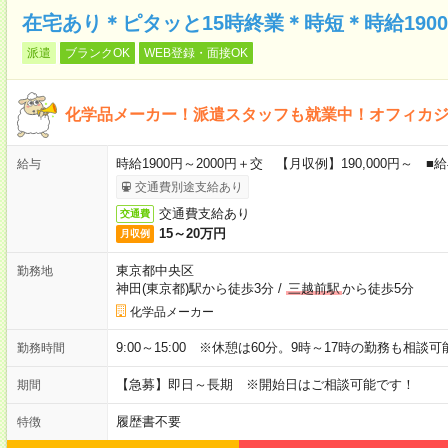
在宅あり＊ピタッと15時終業＊時短＊時給190
派遣
ブランクOK
WEB登録・面接OK
化学品メーカー！派遣スタッフも就業中！オフィカ
時給1900円～2000円＋交 【月収例】190,000円～
給与
交通費別途支給あり
交通費支給あり
交通費
15～20万円
月収例
東京都中央区
勤務地
神田(東京都)駅から徒歩3分
/
三越前駅
から徒歩5分
化学品メーカー
9:00～15:00 ※休憩は60分。9時～17時の勤務も相談
勤務時間
【急募】即日～長期 ※開始日はご相談可能です！
期間
履歴書不要
特徴