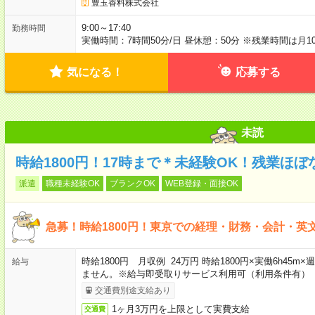
豊玉香料株式会社
9:00～17:40
勤務時間
実働時間：7時間50分/日 昼休憩：50分 ※残業時間は月1
気になる！
応募する
未読
時給1800円！17時まで＊未経験OK！残業ほ
派遣
職種未経験OK
ブランクOK
WEB登録・面接OK
急募！時給1800円！東京での経理・財務・会計・英
時給1800円 月収例 24万円 時給1800円×実働6h45
給与
ません。※給与即受取りサービス利用可（利用条件有）
交通費別途支給あり
1ヶ月3万円を上限として実費支給
交通費