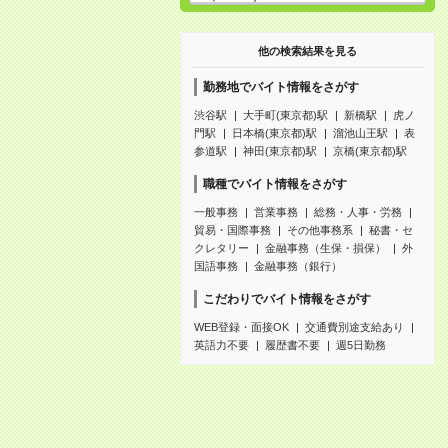
他の検索結果を見る
勤務地でバイト情報をさがす
渋谷駅
大手町(東京都)駅
新橋駅
虎ノ
門駅
日本橋(東京都)駅
溜池山王駅
表
参道駅
神田(東京都)駅
京橋(東京都)駅
職種でバイト情報をさがす
一般事務
営業事務
総務・人事・労務
貿易・国際事務
その他事務系
秘書・セ
クレタリー
金融事務（生保・損保）
外
国語事務
金融事務（銀行）
こだわりでバイト情報をさがす
WEB登録・面接OK
交通費別途支給あり
英語力不要
履歴書不要
週5日勤務