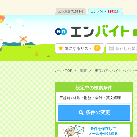
エン派遣
71573
件
エン バイト
82531
件
0
気になるリスト
保存した希
バイトTOP
関東
東京のアルバイト・バイト
設定中の検索条件
三越前 / 経理・財務・会計・英文経理
条件の変更
条件を保存して
メールを受け取る