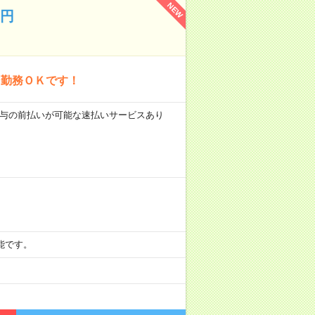
NEW
0円
ジ勤務ＯＫです！
 ■給与の前払いが可能な速払いサービスあり
可能です。