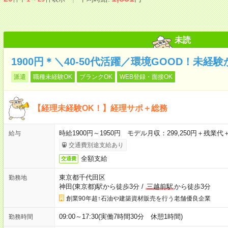
未読
1900円＊＼40-50代活躍／環境GOOD！未経
派遣
職種未経験OK
ブランクOK
WEB登録・面接OK
【経理未経験OK！】経理サポ＋総務
時給1900円～1950円 モデル月収：299,250円＋残業
給与
交通費別途支給あり
全額支給
交通費
東京都千代田区
勤務地
神田(東京都)駅から徒歩3分
/
三越前駅
から徒歩3分
創業90年超↑石油や建築資材販売を行う老舗優良企業
09:00～17:30(実働7時間30分 休憩1時間)
勤務時間