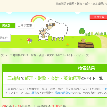
三越前駅で経理・財務・会計・英文経理の
会員登録
エリア変更
関東版
望条件
一覧
三越前駅の経理・財務・会計・英文経理のアルバイト・バイト一覧
検索結果
三越前
経理・財務・会計・英文経理
で
のバイト一覧
三越前のアルバイト情報です。経理・財務・会計・英文経理のアルバイトの他に、
一
えています。さらに、
単発
などの期間や、
職種未経験OK
などのこだわり条件で絞り込
1,831
29
平均時給:
円
件中
1
～
29
件表示