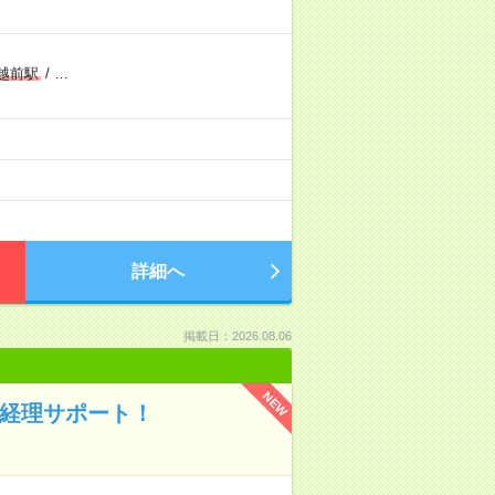
越前駅
/
…
）
詳細へ
掲載日：2026.08.06
NEW
&経理サポート！