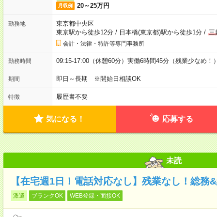
20～25万円
月収例
東京都中央区
勤務地
東京駅から徒歩12分
/
日本橋(東京都)駅から徒歩1分
/
三
会計・法律・特許等専門事務所
09:15-17:00（休憩60分）実働6時間45分（残業少なめ！
勤務時間
即日～長期 ※開始日相談OK
期間
履歴書不要
特徴
気になる！
応募する
未読
【在宅週1日！電話対応なし】残業なし！総務
派遣
ブランクOK
WEB登録・面接OK