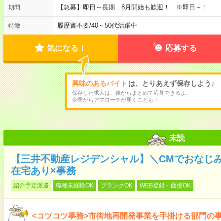
【急募】即日～長期 8月開始も歓迎！ ※即日～！
期間
履歴書不要
/
40～50代活躍中
特徴
気になる！
応募する
興味のあるバイト
は、とりあえず保存しよう♪
保存した求人は、後からまとめて応募できるよ。
企業からアプローチが届くことも！
未読
【三井不動産レジデンシャル】＼CMでおなじ
在宅あり×事務
紹介予定派遣
職種未経験OK
ブランクOK
WEB登録・面接OK
<コツコツ事務>市街地再開発事業を手掛ける部門の