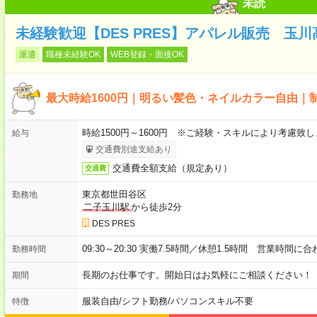
未読
未経験歓迎【DES PRES】アパレル販売 玉川
派遣
職種未経験OK
WEB登録・面接OK
最大時給1600円｜明るい髪色・ネイルカラー自由｜
時給1500円～1600円 ※ご経験・スキルにより考慮致し
給与
交通費別途支給あり
交通費全額支給（規定あり）
交通費
東京都世田谷区
勤務地
二子玉川駅
から徒歩2分
DES PRES
09:30～20:30 実働7.5時間／休憩1.5時間 営業時間に合
勤務時間
長期のお仕事です。開始日はお気軽にご相談ください！
期間
服装自由
/
シフト勤務
/
パソコンスキル不要
特徴