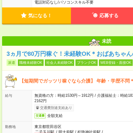
電話対応なし
/
パソコンスキル不要
気になる！
応募する
未読
3ヵ月で80万円稼ぐ！未経験OK＊おばあちゃ
派遣
職種未経験OK
社会人未経験OK
ブランクOK
WEB登録・面接OK
【短期間でガッツリ稼ぐなら介護】 年齢・学歴不問＊
無資格の方：時給1530円～1912円 / 介護福祉士：時給183
給与
2162円
交通費別途支給あり
全額支給
交通費
東京都世田谷区
勤務地
二子玉川駅
/
明大前駅
/
松陰神社前駅
/
…