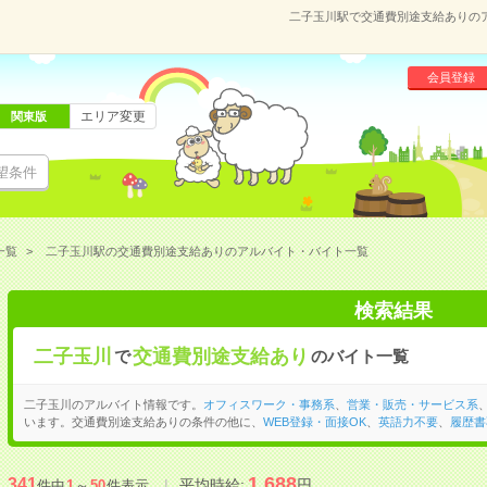
二子玉川駅で交通費別途支給ありの
会員登録
エリア変更
関東版
望条件
一覧
二子玉川駅の交通費別途支給ありのアルバイト・バイト一覧
検索結果
二子玉川
交通費別途支給あり
で
のバイト一覧
二子玉川のアルバイト情報です。
オフィスワーク・事務系
、
営業・販売・サービス系
います。交通費別途支給ありの条件の他に、
WEB登録・面接OK
、
英語力不要
、
履歴書
1,688
341
平均時給:
円
件中
1
～
50
件表示