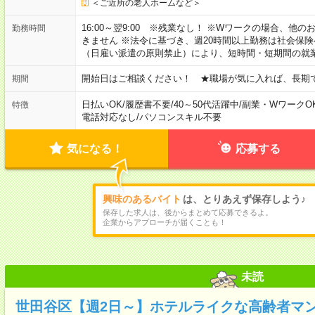
＜ご近所の老人ホームなど＞
16:00～翌9:00 ※残業なし！ ※Wワークの場合、他
勤務時間
きません ※法令に基づき、週20時間以上勤務は社会保
（日雇い派遣の原則禁止）により、短時間・短期間の就
開始日はご相談ください！ ★職場が気に入れば、長期
期間
日払いOK
/
履歴書不要
/
40～50代活躍中
/
副業・WワークO
特徴
電話対応なし
/
パソコンスキル不要
気になる！
応募する
興味のあるバイト
は、とりあえず保存しよう♪
保存した求人は、後からまとめて応募できるよ。
企業からアプローチが届くことも！
未読
世田谷区【週2日～】ホテルライクな高齢者マ