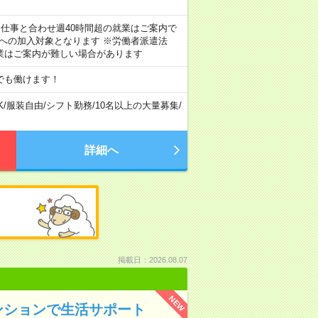
のお仕事と合わせ週40時間超の就業はご案内で
険への加入対象となります ※労働者派遣法
業はご案内が難しい場合があります
でも働けます！
K
/
服装自由
/
シフト勤務
/
10名以上の大量募集
/
詳細へ
掲載日：2026.08.07
NEW
ンションで生活サポート