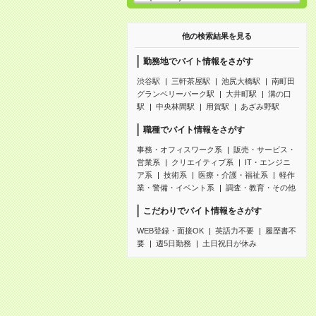
他の検索結果を見る
勤務地でバイト情報をさがす
渋谷駅
三軒茶屋駅
池尻大橋駅
南町田
グランベリーパーク駅
大井町駅
溝の口
駅
中央林間駅
用賀駅
あざみ野駅
職種でバイト情報をさがす
事務・オフィスワーク系
販売・サービス・
営業系
クリエイティブ系
IT・エンジニ
ア系
技術系
医療・介護・福祉系
軽作
業・警備・イベント系
調査・教育・その他
こだわりでバイト情報をさがす
WEB登録・面接OK
英語力不要
履歴書不
要
週5日勤務
土日祝日が休み