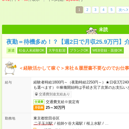
1
2
3
4
5
次へ
未読
夜勤＝待機多め！？【週2日で月収25.9万円】
派遣
社会人未経験OK
大学生歓迎
ブランクOK
WEB登録・面接OK
＜経験活かして稼ぐ＞来社＆履歴書不要なのでお仕
経験者時給1800円～（夜勤時給2250円～）★日収3万
給与
も選べます）※稼働開始時は手続き完了次第のお支払い
交通費別途支給あり
交通費支給※規定有
交通費
25～30万円
月収例
東京都世田谷区
勤務地
二子玉川駅
/
祖師ケ谷大蔵駅
/
桜上水駅
/
…