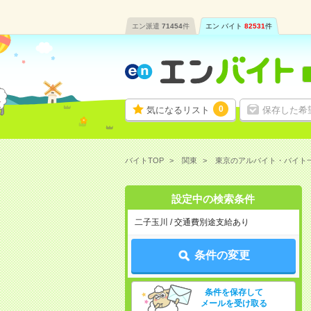
エン派遣
71454
件
エン バイト
82531
件
0
気になるリスト
保存した希
バイトTOP
関東
東京のアルバイト・バイト
設定中の検索条件
二子玉川 / 交通費別途支給あり
条件の変更
条件を保存して
メールを受け取る