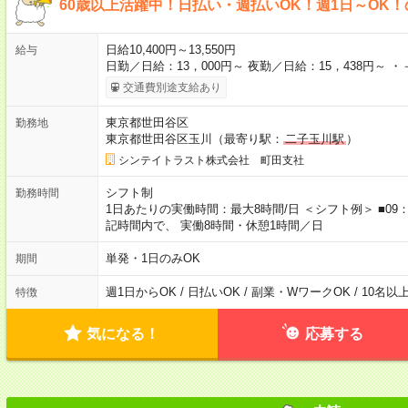
60歳以上活躍中！日払い・週払いOK！週1日～OK
日給10,400円～13,550円
給与
日勤／日給：13，000円～ 夜勤／日給：15，438円～ 
交通費別途支給あり
東京都世田谷区
勤務地
東京都世田谷区玉川（最寄り駅：
二子玉川駅
）
シンテイトラスト株式会社 町田支社
シフト制
勤務時間
1日あたりの実働時間：最大8時間/日 ＜シフト例＞ ■09：00
記時間内で、 実働8時間・休憩1時間／日
単発・1日のみOK
期間
週1日からOK / 日払いOK / 副業・WワークOK / 10名
特徴
気になる！
応募する