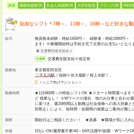
派遣
職種未経験OK
社会人未経験OK
大学生歓迎
ブランクOK
WEB
自由なシフト＊7時～、11時～、16時～など好きな
無資格未経験：時給1600円～ 経験者：時給1800円
給与
ます）※稼働開始時は手続き完了次第のお支払いとなり
交通費別途支給あり
交通費全額支給※規定有
交通費
東京都世田谷区
勤務地
二子玉川駅
/
祖師ケ谷大蔵駅
/
桜上水駅
/
…
＜シニア向けマンション＞
★1日6時間～の時短シフトOK ★スタート時間選べます！ 7:00～16
勤務時間
ど 残業なし！ ※Wワークの場合、他のお仕事と合わせ週
に基づき、週20時間以上勤務は社会保険への加入対象と
則禁止）により、短時間・短期間の就業はご案内が難し
開始日はご相談ください！ ★急募 ★職場が気に入れ
期間
日払いOK
/
履歴書不要
/
40～50代活躍中
/
副業・WワークO
特徴