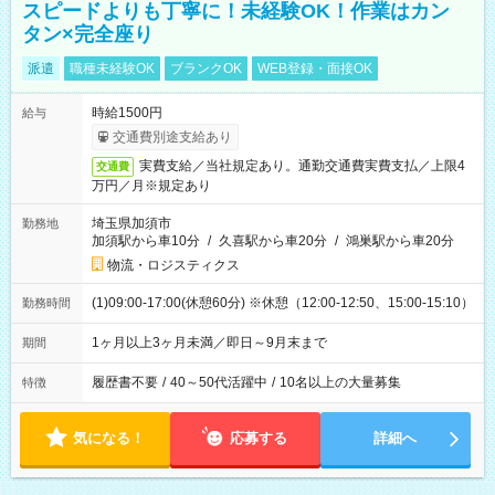
スピードよりも丁寧に！未経験OK！作業はカン
タン×完全座り
派遣
職種未経験OK
ブランクOK
WEB登録・面接OK
時給1500円
給与
交通費別途支給あり
実費支給／当社規定あり。通勤交通費実費支払／上限4
交通費
万円／月※規定あり
埼玉県加須市
勤務地
加須駅から車10分
/
久喜駅から車20分
/
鴻巣駅から車20分
物流・ロジスティクス
(1)09:00-17:00(休憩60分) ※休憩（12:00-12:50、15:00-15:10）
勤務時間
1ヶ月以上3ヶ月未満／即日～9月末まで
期間
履歴書不要
/
40～50代活躍中
/
10名以上の大量募集
特徴
気になる！
応募する
詳細へ