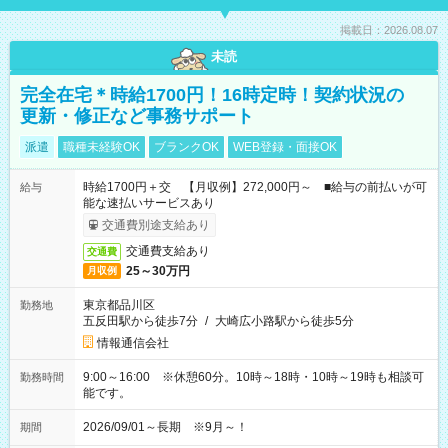
掲載日：2026.08.07
未読
完全在宅＊時給1700円！16時定時！契約状況の
更新・修正など事務サポート
派遣
職種未経験OK
ブランクOK
WEB登録・面接OK
時給1700円＋交 【月収例】272,000円～ ■給与の前払いが可
給与
能な速払いサービスあり
交通費別途支給あり
交通費支給あり
交通費
25～30万円
月収例
東京都品川区
勤務地
五反田駅から徒歩7分
/
大崎広小路駅から徒歩5分
情報通信会社
9:00～16:00 ※休憩60分。10時～18時・10時～19時も相談可
勤務時間
能です。
2026/09/01～長期 ※9月～！
期間