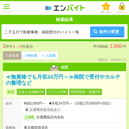
0
メニュー
気になる！
ログイン
検索結果
条件の変更
二子玉川で医療事務・病院受付のバイト一覧
2
1,500
件中
1
～
2
件表示
平均時給:
円
新着順
時給順
人気順
掲載日：2026.07.23
未読
≪無資格でも月収24万円～≫病院で受付やカルテ
の整理など
派遣
社会人未経験OK
ブランクOK
WEB登録・面接OK
時給1500円～ ■月収24万円～（日収1万2000円×20日）
給与
交通費別途支給あり
交通費規定内支給
交通費
東京都世田谷区
勤務地