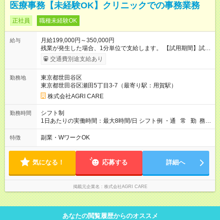
医療事務【未経験OK】クリニックでの事務業務
正社員
職種未経験OK
月給199,000円～350,000円
給与
残業が発生した場合、1分単位で支給します。 【試用期間】試用
期間あり 試用期間の長さ：6ヶ月 雇用形態、給与は本採用時と
交通費別途支給あり
同じです。
東京都世田谷区
勤務地
東京都世田谷区瀬田5丁目3-7（最寄り駅：用賀駅）
株式会社AGRI CARE
シフト制
勤務時間
1日あたりの実働時間：最大8時間/日 シフト例 ・通 常 勤 務：
出勤時間 ８時３０分～１８時００分 ※休憩：1時間30分 ・
午後休の場合：出勤時間 ８時３０分～１２時３０分 ※休憩
副業・WワークOK
特徴
なし ・午前休の場合：出勤時間 １４時００分～１８時００
分 ※休憩なし
気になる！
応募する
詳細へ
掲載元企業名
株式会社AGRI CARE
あなたの閲覧履歴からのオススメ