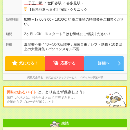
二子玉川駅
/
世田谷駅
/
喜多見駅
/
…
【勤務地選べます】病院・クリニック
8:00～17:00 9:00～18:00など ※ご希望の時間帯をご相談くださ
勤務時間
い。
2ヶ月～OK ※スタート日はお気軽にご相談ください！
期間
履歴書不要
/
40～50代活躍中
/
服装自由
/
シフト勤務
/
10名以
特徴
上の大量募集
/
パソコンスキル不要
気になる！
応募する
詳細へ
掲載元企業名
株式会社スタッフサービス メディカル事業本部
興味のあるバイト
は、とりあえず保存しよう♪
保存した求人は、後からまとめて応募できるよ。
企業からアプローチが届くことも！
未読