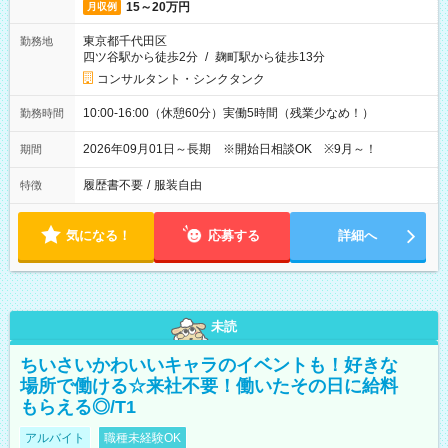
15～20万円
月収例
東京都千代田区
勤務地
四ツ谷駅から徒歩2分
/
麹町駅から徒歩13分
コンサルタント・シンクタンク
10:00-16:00（休憩60分）実働5時間（残業少なめ！）
勤務時間
2026年09月01日～長期 ※開始日相談OK ※9月～！
期間
履歴書不要
/
服装自由
特徴
気になる！
応募する
詳細へ
未読
ちいさいかわいいキャラのイベントも！好きな
場所で働ける☆来社不要！働いたその日に給料
もらえる◎/T1
アルバイト
職種未経験OK