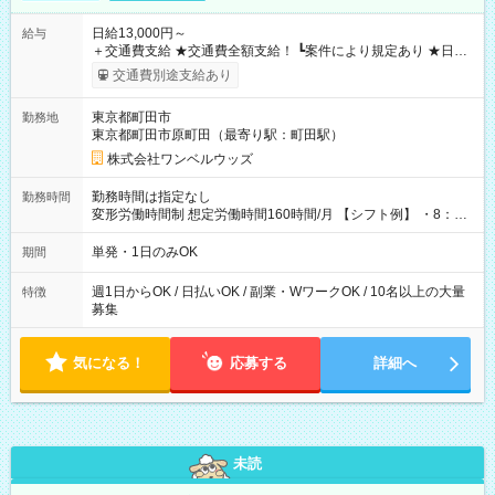
日給13,000円～
給与
＋交通費支給 ★交通費全額支給！ ┗案件により規定あり ★日払
いOK！（規定あり） ┗働いたその日に現金GET♪ お仕事後はコ
交通費別途支給あり
ンビニATMから 日払い分を引き落とせます！ 【試用期間】試
用期間なし
東京都町田市
勤務地
東京都町田市原町田（最寄り駅：町田駅）
株式会社ワンベルウッズ
勤務時間は指定なし
勤務時間
変形労働時間制 想定労働時間160時間/月 【シフト例】 ・8：00
～21：00
単発・1日のみOK
期間
週1日からOK / 日払いOK / 副業・WワークOK / 10名以上の大量
特徴
募集
気になる！
応募する
詳細へ
未読