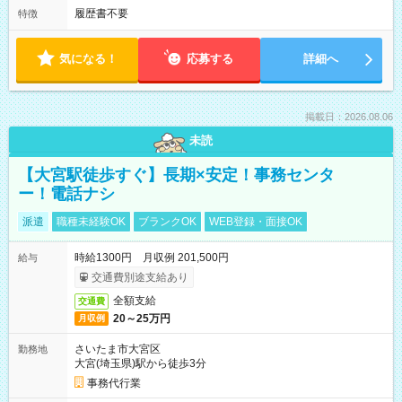
履歴書不要
特徴
気になる！
応募する
詳細へ
掲載日：2026.08.06
未読
【大宮駅徒歩すぐ】長期×安定！事務センタ
ー！電話ナシ
派遣
職種未経験OK
ブランクOK
WEB登録・面接OK
時給1300円 月収例 201,500円
給与
交通費別途支給あり
全額支給
交通費
20～25万円
月収例
さいたま市大宮区
勤務地
大宮(埼玉県)駅から徒歩3分
事務代行業