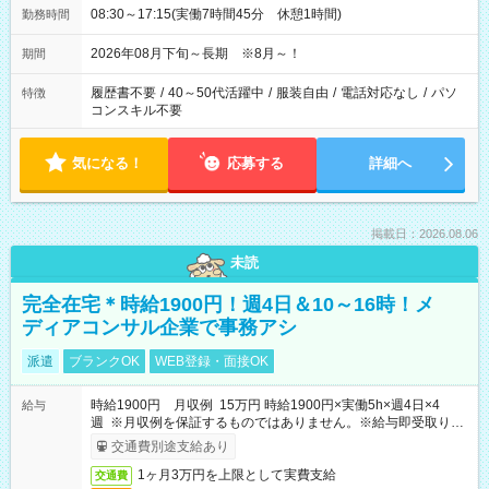
08:30～17:15(実働7時間45分 休憩1時間)
勤務時間
2026年08月下旬～長期 ※8月～！
期間
履歴書不要
/
40～50代活躍中
/
服装自由
/
電話対応なし
/
パソ
特徴
コンスキル不要
気になる！
応募する
詳細へ
掲載日：2026.08.06
未読
完全在宅＊時給1900円！週4日＆10～16時！メ
ディアコンサル企業で事務アシ
派遣
ブランクOK
WEB登録・面接OK
時給1900円 月収例 15万円 時給1900円×実働5h×週4日×4
給与
週 ※月収例を保証するものではありません。※給与即受取りサ
ービス利用可（利用条件有）
交通費別途支給あり
1ヶ月3万円を上限として実費支給
交通費