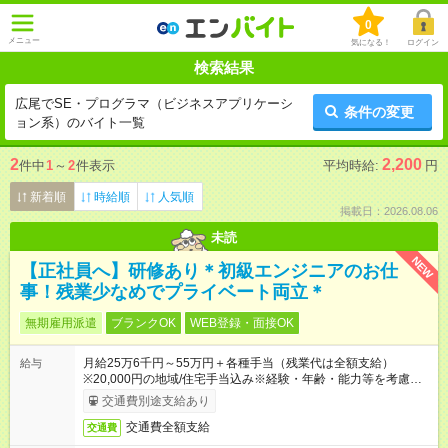
0
メニュー
気になる！
ログイン
検索結果
広尾でSE・プログラマ（ビジネスアプリケーシ
条件の変更
ョン系）のバイト一覧
2
2,200
件中
1
～
2
件表示
平均時給:
円
新着順
時給順
人気順
掲載日：2026.08.06
未読
NEW
【正社員へ】研修あり＊初級エンジニアのお仕
事！残業少なめでプライベート両立＊
無期雇用派遣
ブランクOK
WEB登録・面接OK
月給25万6千円～55万円＋各種手当（残業代は全額支給）
給与
※20,000円の地域/住宅手当込み※経験・年齢・能力等を考慮し
て加給・優遇します。★同一就業先で1年以上継続したら月1万
交通費別途支給あり
円の継続手当支給
交通費全額支給
交通費