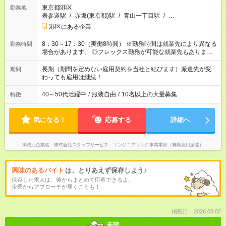
東京都港区
勤務地
表参道駅
/
赤坂(東京都)駅
/
青山一丁目駅
/
…
港区にある企業
8：30～17：30（実働8時間） ※勤務時間は就業先により異なる
勤務時間
場合があります。 ◎フレックス勤務が可能な就業先もありま
す。 ◎今よりもさらに働きやすい環境をつくるべく、 働き方
改革に全社をあげて取り組んでいます。
長期（期間を定めない雇用契約を当社と結びます）派遣先が変
期間
わっても雇用は継続！
40～50代活躍中
/
服装自由
/
10名以上の大量募集
特徴
気になる！
応募する
詳細へ
掲載元企業名
株式会社スタッフサービス エンジニアリング事業本部（無期雇用派遣）
興味のあるバイト
は、とりあえず保存しよう♪
保存した求人は、後からまとめて応募できるよ。
企業からアプローチが届くことも！
掲載日：2026.08.02
未読