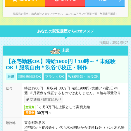
掲載元企業名
株式会社スタッフサービス エンジニアリング事業本部（無期雇用派遣）
あなたの閲覧履歴からのオススメ
掲載日：2026.08.07
未読
【在宅勤務OK】時給1900円！10時～＊未経験
OK！服装自由＊渋谷で校正・制作
派遣
職種未経験OK
ブランクOK
WEB登録・面接OK
時給1900円 月収例 30万円 時給1900円×実働8h×週5日×4
給与
週 ※月収例を保証するものではありません。※給与即受取りサ
ービス利用可（利用条件有）
交通費別途支給あり
1ヶ月3万円を上限として実費支給
交通費
30万円～
月収例
東京都渋谷区
勤務地
渋谷駅から徒歩8分
/
代々木公園駅から徒歩12分
/
代々木八幡