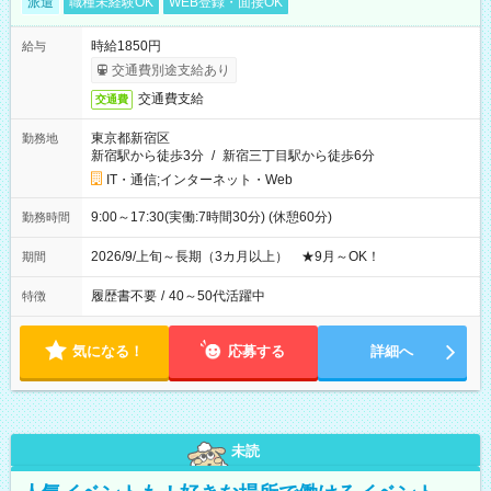
派遣
職種未経験OK
WEB登録・面接OK
時給1850円
給与
交通費別途支給あり
交通費支給
交通費
東京都新宿区
勤務地
新宿駅から徒歩3分
/
新宿三丁目駅から徒歩6分
IT・通信;インターネット・Web
9:00～17:30(実働:7時間30分) (休憩60分)
勤務時間
2026/9/上旬～長期（3カ月以上） ★9月～OK！
期間
履歴書不要
/
40～50代活躍中
特徴
気になる！
応募する
詳細へ
未読