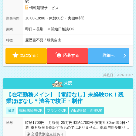
駅
情報処理サ－ビス
10:00-19:00（休憩60分）実働8時間
勤務時間
即日～長期 ※開始日相談OK
期間
履歴書不要
/
服装自由
特徴
気になる！
応募する
詳細へ
掲載日：2026.08.07
未読
【在宅勤務メイン】【電話なし】未経験OK！残
業ほぼなし＊渋谷で校正・制作
派遣
職種未経験OK
ブランクOK
WEB登録・面接OK
時給1700円 月収例 25万円 時給1700円×実働7h30m×週5日×4
給与
週 ※月収例を保証するものではありません。※給与即受取りサ
ービス利用可（利用条件有）
交通費別途支給あり