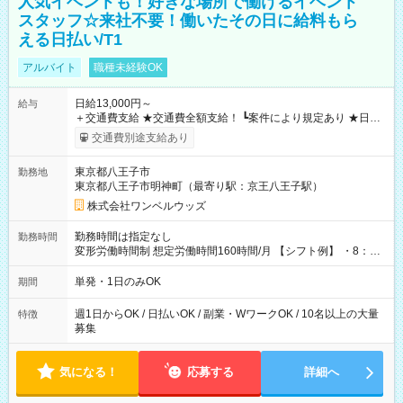
人気イベントも！好きな場所で働けるイベント
スタッフ☆来社不要！働いたその日に給料もら
える日払い/T1
アルバイト
職種未経験OK
日給13,000円～
給与
＋交通費支給 ★交通費全額支給！ ┗案件により規定あり ★日払
いOK！（規定あり） ┗働いたその日に現金GET♪ お仕事後はコ
交通費別途支給あり
ンビニATMから 日払い分を引き落とせます！ 【試用期間】試
用期間なし
東京都八王子市
勤務地
東京都八王子市明神町（最寄り駅：京王八王子駅）
株式会社ワンベルウッズ
勤務時間は指定なし
勤務時間
変形労働時間制 想定労働時間160時間/月 【シフト例】 ・8：00
～21：00
単発・1日のみOK
期間
週1日からOK / 日払いOK / 副業・WワークOK / 10名以上の大量
特徴
募集
気になる！
応募する
詳細へ