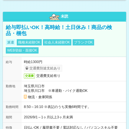
未読
給与即払いOK！高時給！土日休み！商品の検
品・梱包
派遣
職種未経験OK
社会人未経験OK
ブランクOK
WEB登録・面接OK
時給1300円
給与
交通費別途支給あり
交通費支給有り
交通費
埼玉県川口市
勤務地
埼玉県川口市 ※車通勤・バイク通勤OK
物流・倉庫関係
8:50～16:10 ※表記のうち実働6時間です。
勤務時間
2026/9/1～1ヶ月以上3ヶ月未満
期間
日払いOK
/
履歴書不要
/
電話対応なし
/
パソコンスキル不要
特徴