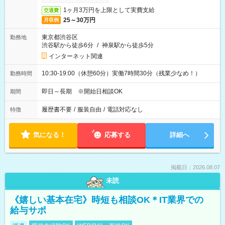
1ヶ月3万円を上限として実費支給
交通費
25～30万円
月収例
東京都渋谷区
勤務地
渋谷駅から徒歩6分
/
神泉駅から徒歩5分
インターネット関連
10:30-19:00（休憩60分）実働7時間30分（残業少なめ！）
勤務時間
即日～長期 ※開始日相談OK
期間
履歴書不要
/
服装自由
/
電話対応なし
特徴
気になる！
応募する
詳細へ
掲載日：2026.08.07
未読
《嬉しい基本在宅》時短も相談OK＊IT業界での
給与サポ