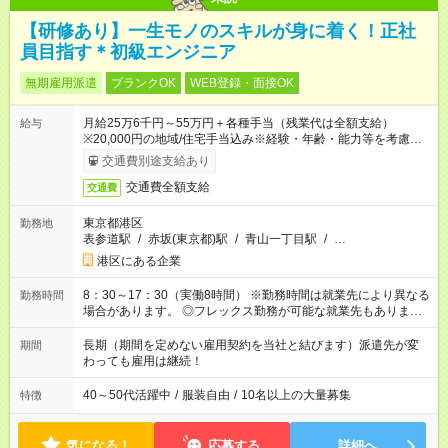
【研修あり】一生モノのスキルが身に着く！正社
員目指す＊初級エンジニア
無期雇用派遣
ブランクOK
WEB登録・面接OK
月給25万6千円～55万円＋各種手当（残業代は全額支給）
給与
※20,000円の地域/住宅手当込み※経験・年齢・能力等を考慮し
て加給・優遇します。★同一就業先で1年以上継続したら月1万
交通費別途支給あり
円の継続手当支給
交通費全額支給
交通費
東京都港区
勤務地
表参道駅
/
赤坂(東京都)駅
/
青山一丁目駅
/
…
港区にある企業
8：30～17：30（実働8時間） ※勤務時間は就業先により異なる
勤務時間
場合があります。 ◎フレックス勤務が可能な就業先もありま
す。 ◎今よりもさらに働きやすい環境をつくるべく、 働き方
改革に全社をあげて取り組んでいます。
長期（期間を定めない雇用契約を当社と結びます）派遣先が変
期間
わっても雇用は継続！
40～50代活躍中
/
服装自由
/
10名以上の大量募集
特徴
気になる！
応募する
詳細へ