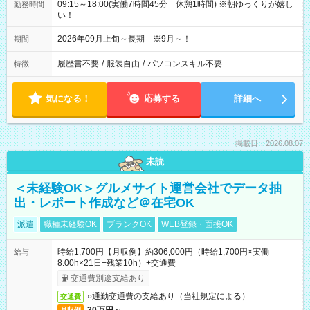
09:15～18:00(実働7時間45分 休憩1時間) ※朝ゆっくりが嬉し
勤務時間
い！
2026年09月上旬～長期 ※9月～！
期間
履歴書不要
/
服装自由
/
パソコンスキル不要
特徴
気になる！
応募する
詳細へ
掲載日：2026.08.07
未読
＜未経験OK＞グルメサイト運営会社でデータ抽
出・レポート作成など＠在宅OK
派遣
職種未経験OK
ブランクOK
WEB登録・面接OK
時給1,700円【月収例】約306,000円（時給1,700円×実働
給与
8.00h×21日+残業10h）+交通費
交通費別途支給あり
○通勤交通費の支給あり（当社規定による）
交通費
月収例