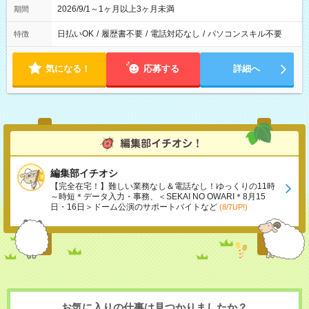
2026/9/1～1ヶ月以上3ヶ月未満
期間
日払いOK
/
履歴書不要
/
電話対応なし
/
パソコンスキル不要
特徴
気になる！
応募する
詳細へ
編集部イチオシ
【完全在宅！】難しい業務なし＆電話なし！ゆっくりの11時
～時短＊データ入力・事務、＜SEKAI NO OWARI＊8月15
日・16日＞ドーム公演のサポートバイトなど
(8/7UP!)
お気に入りの仕事は見つかりましたか？