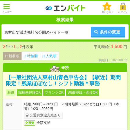
0
メニュー
気になる！
ログイン
検索結果
条件の変更
東村山で派遣先社名公開のバイト一覧
2
1,500
件中
1
～
2
件表示
平均時給:
円
新着順
時給順
人気順
掲載日：2026.08.02
未読
【一般社団法人東村山青色申告会】【駅近】期間
限定！残業ほぼなし！シフト勤務＊事務
派遣
職種未経験OK
ブランクOK
WEB登録・面接OK
時給1500円～2050円 ＜研修期間＞1/22までは1,500円〈本
給与
番〉1/23～2050円
交通費別途支給あり
全額支給
交通費