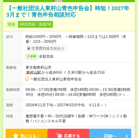
【一般社団法人東村山青色申告会】時短！2027年
3月まで！青色申告相談対応
派遣
WEB登録・面接OK
時給1500円～2050円 ＜研修期間＞1/22までは1,500円〈本
給与
番〉1/23～2050円
交通費別途支給あり
全額支給
交通費
東京都東村山市
勤務地
東村山駅
から徒歩6分
/
久米川駅から徒歩15分
一般社団法人東村山青色申告会
09:00～17:00(実働7時間 休憩1時間) 09:00～15:30(実働5時間
勤務時間
45分 休憩45分) 09:00～16:00(実働6時間 休憩1時間) ※＜研
修期間＞9時～17時（休憩60分) ＜研修後＞8時50分～17時(休
憩45分)
2026年11月下旬～2027年03月中旬 ※11月～！
期間
履歴書不要
/
40～50代活躍中
/
副業・WワークOK
/
シフト勤
特徴
務
/
パソコンスキル不要
気になる！
応募する
詳細へ