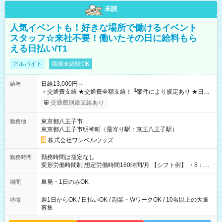
未読
人気イベントも！好きな場所で働けるイベント
スタッフ☆来社不要！働いたその日に給料もら
える日払い/T1
アルバイト
職種未経験OK
日給13,000円～
給与
＋交通費支給 ★交通費全額支給！ ┗案件により規定あり ★日払
いOK！（規定あり） ┗働いたその日に現金GET♪ お仕事後はコ
交通費別途支給あり
ンビニATMから 日払い分を引き落とせます！ 【試用期間】試
用期間なし
東京都八王子市
勤務地
東京都八王子市明神町（最寄り駅：京王八王子駅）
株式会社ワンベルウッズ
勤務時間は指定なし
勤務時間
変形労働時間制 想定労働時間160時間/月 【シフト例】 ・8：00
～21：00
単発・1日のみOK
期間
週1日からOK / 日払いOK / 副業・WワークOK / 10名以上の大量
特徴
募集