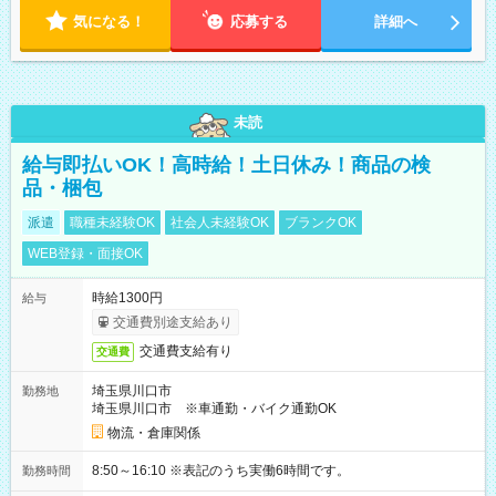
気になる！
応募する
詳細へ
未読
給与即払いOK！高時給！土日休み！商品の検
品・梱包
派遣
職種未経験OK
社会人未経験OK
ブランクOK
WEB登録・面接OK
時給1300円
給与
交通費別途支給あり
交通費支給有り
交通費
埼玉県川口市
勤務地
埼玉県川口市 ※車通勤・バイク通勤OK
物流・倉庫関係
8:50～16:10 ※表記のうち実働6時間です。
勤務時間