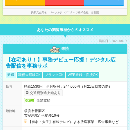
掲載元企業名
パーソルテンプスタッフ株式会社 首都圏
あなたの閲覧履歴からのオススメ
掲載日：2026.08.07
未読
【在宅あり！】事務デビュー応援！デジタル広
告配信を事務サポ
派遣
職種未経験OK
ブランクOK
WEB登録・面接OK
時給1530円 ※月収例：244,000円（月21日就業の際）
給与
交通費別途支給あり
全額支給
交通費
横浜市青葉区
勤務地
市が尾駅から徒歩10分
【有名・大手】有線テレビによる放送事業・広告事業など