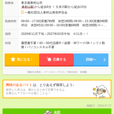
東京都東村山市
勤務地
東村山駅
から徒歩6分
/
久米川駅から徒歩15分
一般社団法人東村山青色申告会
09:00～17:00(実働7時間 休憩1時間) 09:00～15:30(実働5時間
勤務時間
45分 休憩45分) 09:00～16:00(実働6時間 休憩1時間) ※＜研
修期間＞9時～17時（休憩60分) ＜研修後＞8時50分～17時(休
憩45分)
2026年11月下旬～2027年03月中旬 ※11月～！
期間
履歴書不要
/
40～50代活躍中
/
副業・WワークOK
/
シフト勤
特徴
務
/
パソコンスキル不要
気になる！
応募する
詳細へ
掲載元企業名
パーソルテンプスタッフ株式会社 首都圏
興味のあるバイト
は、とりあえず保存しよう♪
保存した求人は、後からまとめて応募できるよ。
企業からアプローチが届くことも！
掲載日：2026.07.27
未読