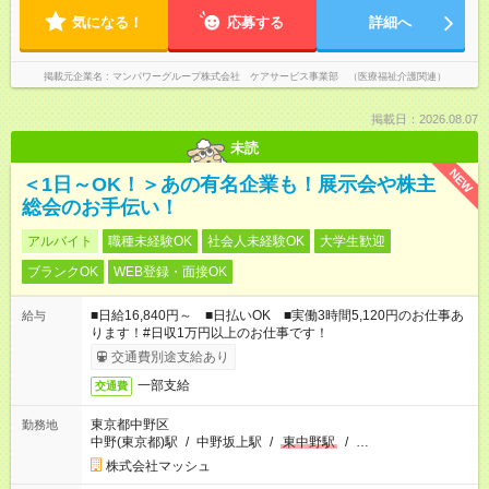
気になる！
応募する
詳細へ
掲載元企業名
マンパワーグループ株式会社 ケアサービス事業部 （医療福祉介護関連）
掲載日：2026.08.07
未読
NEW
＜1日～OK！＞あの有名企業も！展示会や株主
総会のお手伝い！
アルバイト
職種未経験OK
社会人未経験OK
大学生歓迎
ブランクOK
WEB登録・面接OK
■日給16,840円～ ■日払いOK ■実働3時間5,120円のお仕事あ
給与
ります！#日収1万円以上のお仕事です！
交通費別途支給あり
一部支給
交通費
東京都中野区
勤務地
中野(東京都)駅
/
中野坂上駅
/
東中野駅
/
…
株式会社マッシュ