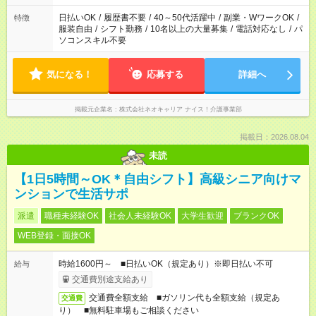
日払いOK
/
履歴書不要
/
40～50代活躍中
/
副業・WワークOK
/
特徴
服装自由
/
シフト勤務
/
10名以上の大量募集
/
電話対応なし
/
パ
ソコンスキル不要
気になる！
応募する
詳細へ
掲載元企業名
株式会社ネオキャリア ナイス！介護事業部
掲載日：2026.08.04
未読
【1日5時間～OK＊自由シフト】高級シニア向けマ
ンションで生活サポ
派遣
職種未経験OK
社会人未経験OK
大学生歓迎
ブランクOK
WEB登録・面接OK
時給1600円～ ■日払いOK（規定あり）※即日払い不可
給与
交通費別途支給あり
交通費全額支給 ■ガソリン代も全額支給（規定あ
交通費
り） ■無料駐車場もご相談ください