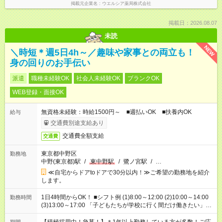
掲載元企業名
ウエルシア薬局株式会社
掲載日：2026.08.07
未読
NEW
＼時短＊週5日4h～／趣味や家事との両立も！
身の回りのお手伝い
派遣
職種未経験OK
社会人未経験OK
ブランクOK
WEB登録・面接OK
無資格未経験：時給1500円～ ■週払いOK ■扶養内OK
給与
交通費別途支給あり
交通費全額支給
交通費
東京都中野区
勤務地
中野(東京都)駅
/
東中野駅
/
鷺ノ宮駅
/
…
≪自宅からドアtoドアで30分以内！≫ご希望の勤務地を紹介
します。
1日4時間からOK！ ■シフト例 (1)8:00～12:00 (2)10:00～14:00
勤務時間
(3)13:00～17:00 「子どもたちが学校に行く間だけ働きたい」
「余裕を持って夕飯の準備がしたい」 「午前中は働いて、午後
はプライベートの時間にしたい」 など、ご希望を教えてくださ