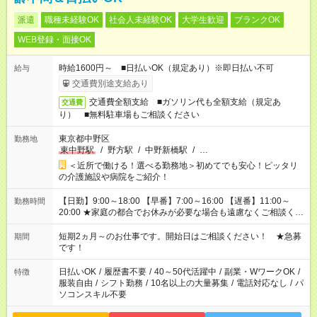
派遣
職種未経験OK
社会人未経験OK
大学生歓迎
ブランクOK
WEB登録・面接OK
時給1600円～ ■日払いOK（規定あり）※即日払い不可
給与
交通費別途支給あり
交通費全額支給 ■ガソリン代も全額支給（規定あ
交通費
り） ■無料駐車場もご相談ください
東京都中野区
勤務地
東中野駅
/
野方駅
/
中野新橋駅
/
…
＜近所で働ける！選べる勤務地＞初めてでも安心！ピッタリ
の介護施設や病院をご紹介！
【日勤】9:00～18:00 【早番】7:00～16:00 【遅番】11:00～
勤務時間
20:00 ★家庭の都合でお休みが必要な場合も遠慮なくご相談くだ
さい。
短期2ヵ月～のお仕事です。開始日はご相談ください！ ★急募
期間
です！
日払いOK
/
履歴書不要
/
40～50代活躍中
/
副業・WワークOK
/
特徴
服装自由
/
シフト勤務
/
10名以上の大量募集
/
電話対応なし
/
パ
ソコンスキル不要