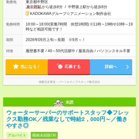
東京都中野区
勤務地
東中野駅
から徒歩8分
/
中野坂上駅から徒歩8分
KADOKAWAグループ☆アニメーション制作会社
10:00～18:00(実働7時間 休憩1時間) ※11時～19時や10時～19
勤務時間
時など相談可能です！
2026年09月上旬～長期 ※9月～！
期間
履歴書不要
/
40～50代活躍中
/
服装自由
/
パソコンスキル不要
特徴
気になる！
応募する
詳細へ
掲載元企業名
パーソルテンプスタッフ株式会社
未読
ウォーターサーバーのサポートスタッフ◆フレッ
クス勤務OK／残業なしで時給2，000円～／働き
やすさ◎
アルバイト
職種未経験OK