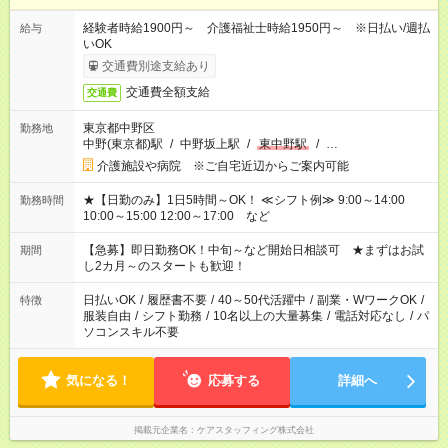
経験者時給1900円～ 介護福祉士時給1950円～ ※日払い/週払
給与
いOK
交通費別途支給あり
交通費全額支給
交通費
東京都中野区
勤務地
中野(東京都)駅
/
中野坂上駅
/
東中野駅
/
…
介護施設や病院 ※ご自宅近辺からご案内可能
★【日勤のみ】1日5時間～OK！ ≪シフト例≫ 9:00～14:00
勤務時間
10:00～15:00 12:00～17:00 など
【急募】即日勤務OK！中旬～など開始日相談可 ★まずはお試
期間
し2カ月～のスタートも歓迎！
日払いOK
/
履歴書不要
/
40～50代活躍中
/
副業・WワークOK
/
特徴
服装自由
/
シフト勤務
/
10名以上の大量募集
/
電話対応なし
/
パ
ソコンスキル不要
気になる！
応募する
詳細へ
掲載元企業名
ケアスタッフィング株式会社