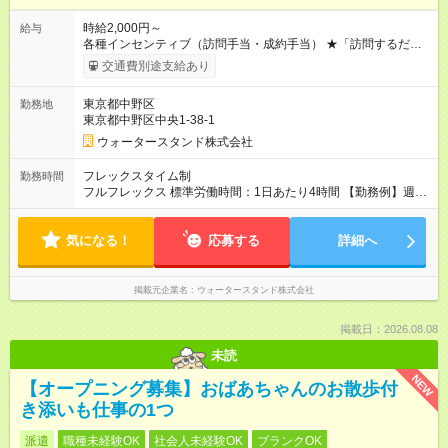
時給2,000円～
給与
各種インセンティブ（訪問手当・成約手当） ★「訪問するだ
け」でプラス支給されるので、コツコツ稼げます！ 【月収例】
交通費別途支給あり
月収20万円以上可能！ （基本給16万円＋インセンティブ平均4
万円／月80時間勤務の場合） ※定期訪問50件で平均3万～4万円
東京都中野区
勤務地
のインセンティブが支給されます！ 【試用期間】試用期間なし
東京都中野区中央1-38-1
ウォータースタンド株式会社
フレックスタイム制
勤務時間
フルフレックス 標準労働時間：1日あたり4時間 【勤務例】週4
日×5時間 または 週5日×4時間 ※09:00～18:00の間でスケジュー
ル調整可能。 ※
残業なし
！効率的に時間を使って稼げます。
気になる！
応募する
詳細へ
掲載元企業名
ウォータースタンド株式会社
掲載日：2026.08.08
未読
NEW
【オープニング募集】おばあちゃんのお散歩付
き添いも仕事の1つ
派遣
職種未経験OK
社会人未経験OK
ブランクOK