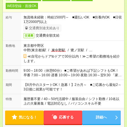
WEB登録・面接OK
無資格未経験：時給1500円～ ■週払いOK ■扶養内OK ■日収
給与
1万2000円以上
交通費別途支給あり
交通費全額支給
交通費
東京都中野区
勤務地
中野(東京都)駅
/
東中野駅
/
鷺ノ宮駅
/
…
≪自宅からドアtoドアで30分以内！≫ご希望の勤務地を紹介
します。
9:00～18:00（休憩60分） ■ご希望があれば下記シフトもOK！
勤務時間
早番 7:00～16:00 遅番 10:00～19:00 夜勤 16:30～翌9:30 「家族
と休みを合わせたい」 「余裕を持って夕飯の準備がしたい」
「できれば残業はしたくない」 など、ご希望を教えてください
【8月中のスタートOK！急募！】2カ月～ ■ご応募から最短2～
期間
ね。 ※Wワーク希望の方へ 今ご覧のお仕事で希望する勤務時間
3日後に就業が可能です！
と、もう1つのお仕事の勤務時間。 合計で週40時間を超える場
合は応募できません。
履歴書不要
/
40～50代活躍中
/
服装自由
/
シフト勤務
/
10名以
特徴
上の大量募集
/
電話対応なし
/
パソコンスキル不要
気になる！
応募する
詳細へ