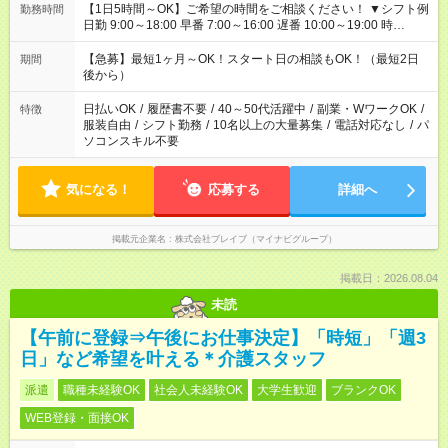
【1日5時間～OK】ご希望の時間をご相談ください！ ▼シフト例
勤務時間
日勤 9:00～18:00 早番 7:00～16:00 遅番 10:00～19:00 時
短 10:00～15:00 上記はあくまで一例です。 「夕方までには帰宅
しておきたい」 「朝はゆっくりのスタートがいい」 「お昼の時
【急募】最短1ヶ月～OK！スタート日の相談もOK！（最短2日
期間
間を有効に使いたい」 など、ご希望があれば教えてください
後から）
ね。
日払いOK
/
履歴書不要
/
40～50代活躍中
/
副業・WワークOK
/
特徴
服装自由
/
シフト勤務
/
10名以上の大量募集
/
電話対応なし
/
パ
ソコンスキル不要
気になる！
応募する
詳細へ
掲載元企業名
株式会社ブレイブ（マイナビグループ）
掲載日：2026.08.04
未読
【午前に登録⇒午後にお仕事決定】「時短」「週3
日」など希望を叶える＊介護スタッフ
派遣
職種未経験OK
社会人未経験OK
大学生歓迎
ブランクOK
WEB登録・面接OK