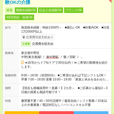
験OKの介護
派遣
職種未経験OK
社会人未経験OK
ブランクOK
WEB登録・面接OK
無資格未経験：時給1500円～ ■週払いOK ■扶養内OK ■日収
給与
1万2000円以上
交通費別途支給あり
交通費全額支給
交通費
東京都中野区
勤務地
中野(東京都)駅
/
東中野駅
/
鷺ノ宮駅
/
…
≪自宅からドアtoドアで30分以内！≫ご希望の勤務地を紹介
します。
9:00～18:00（休憩60分） ■ご希望があれば下記シフトもOK！
勤務時間
早番 7:00～16:00 遅番 10:00～19:00 「家族と休みを合わせた
い」 「余裕を持って夕飯の準備がしたい」 「できれば残業はし
たくない」 など、ご希望を教えてくださいね。 ※Wワーク希望
【現在も積極採用中！急募！】2カ月～ ■ご応募から最短2～3
期間
の方へ 今ご覧のお仕事で希望する勤務時間と、もう1つのお仕事
日後の就業も相談可能です！
の勤務時間。 合計で週40時間を超える場合は応募できません。
履歴書不要
/
40～50代活躍中
/
服装自由
/
シフト勤務
/
10名以
特徴
上の大量募集
/
電話対応なし
/
パソコンスキル不要