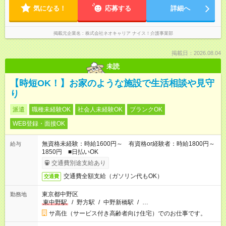
気になる！
応募する
詳細へ
掲載元企業名
株式会社ネオキャリア ナイス！介護事業部
掲載日：2026.08.04
未読
【時短OK！】お家のような施設で生活相談や見守
り
派遣
職種未経験OK
社会人未経験OK
ブランクOK
WEB登録・面接OK
無資格未経験：時給1600円～ 有資格or経験者：時給1800円～
給与
1850円 ■日払いOK
交通費別途支給あり
交通費全額支給（ガソリン代もOK）
交通費
東京都中野区
勤務地
東中野駅
/
野方駅
/
中野新橋駅
/
…
サ高住（サービス付き高齢者向け住宅）でのお仕事です。