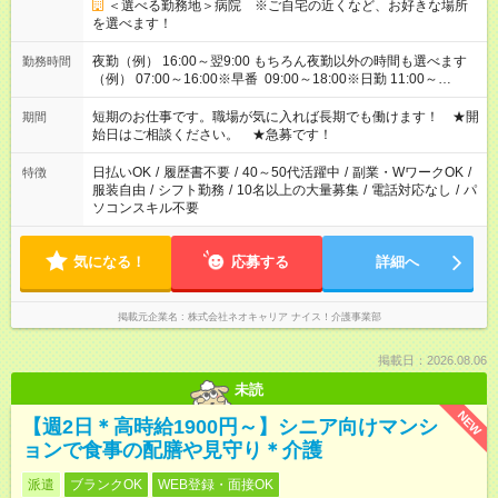
＜選べる勤務地＞病院 ※ご自宅の近くなど、お好きな場所
を選べます！
夜勤（例） 16:00～翌9:00 もちろん夜勤以外の時間も選べます
勤務時間
（例） 07:00～16:00※早番 09:00～18:00※日勤 11:00～
20:00※遅番 ※時間は、固定・選べる施設もあるので、ご希望が
あれば調整できます！ ※シフト制。勤務地により実働時間が異
短期のお仕事です。職場が気に入れば長期でも働けます！ ★開
期間
なります。★家庭の都合でお休みが必要な場合も遠慮なくご相談
始日はご相談ください。 ★急募です！
ください。
日払いOK
/
履歴書不要
/
40～50代活躍中
/
副業・WワークOK
/
特徴
服装自由
/
シフト勤務
/
10名以上の大量募集
/
電話対応なし
/
パ
ソコンスキル不要
気になる！
応募する
詳細へ
掲載元企業名
株式会社ネオキャリア ナイス！介護事業部
掲載日：2026.08.06
未読
NEW
【週2日＊高時給1900円～】シニア向けマンシ
ョンで食事の配膳や見守り＊介護
派遣
ブランクOK
WEB登録・面接OK