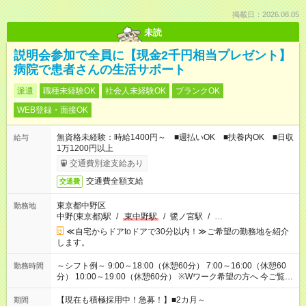
掲載日：2026.08.05
未読
説明会参加で全員に【現金2千円相当プレゼント】
病院で患者さんの生活サポート
派遣
職種未経験OK
社会人未経験OK
ブランクOK
WEB登録・面接OK
無資格未経験：時給1400円～ ■週払いOK ■扶養内OK ■日収
給与
1万1200円以上
交通費別途支給あり
交通費全額支給
交通費
東京都中野区
勤務地
中野(東京都)駅
/
東中野駅
/
鷺ノ宮駅
/
…
≪自宅からドアtoドアで30分以内！≫ご希望の勤務地を紹介
します。
～シフト例～ 9:00～18:00（休憩60分） 7:00～16:00（休憩60
勤務時間
分） 10:00～19:00（休憩60分） ※Wワーク希望の方へ 今ご覧の
お仕事で希望する勤務時間と、もう1つのお仕事の勤務時間の合
計が 週40時間を超えなければOKです。
【現在も積極採用中！急募！】■2カ月～
期間