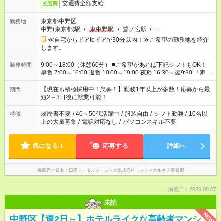
交通費全額支給
交通費
東京都中野区
勤務地
中野(東京都)駅
/
東中野駅
/
鷺ノ宮駅
/
…
≪自宅からドアtoドアで30分以内！≫ご希望の勤務地を紹介
します。
9:00～18:00（休憩60分） ■ご希望があれば下記シフトもOK！
勤務時間
早番 7:00～16:00 遅番 10:00～19:00 夜勤 16:30～翌9:30 「家族
と休みを合わせたい」 「余裕を持って夕飯の準備がしたい」
「できれば残業はしたくない」 など、ご希望を教えてください
【現在も積極採用中！急募！】勤務1年以上が多数！応募から最
期間
ね。 ※Wワーク希望の方へ 今ご覧のお仕事で希望する勤務時間
短2～3日後に就業可能！
と、もう1つのお仕事の勤務時間。 合計で週40時間を超える場
合は応募できません。
履歴書不要
/
40～50代活躍中
/
服装自由
/
シフト勤務
/
10名以
特徴
上の大量募集
/
電話対応なし
/
パソコンスキル不要
気になる！
応募する
詳細へ
掲載元企業名
日研トータルソーシング株式会社 メディカルケア事業部
掲載日：2026.08.07
未読
NEW
中野区【週2日～】ホテルライクな高齢者マンシ