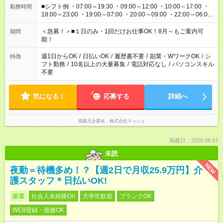
■シフト例 ・07:00～19:30 ・09:00～12:00 ・10:00～17:00 ・
勤務時間
18:00～23:00 ・19:00～07:00 ・20:00～09:00 ・22:00～06:00
etc ★最短で3時間で5,120円のお仕事から 15時間で2万円近く稼
げるお仕事も！ ご希望のお時間に合わせてご紹介！ ※シフトは
＜急募！＞■１日のみ・1回だけお仕事OK！8月～もご案内可
期間
現場によって異なります。 ※勿論、休憩時間はあるのでご安心
能！
ください！
週1日からOK
/
日払いOK
/
履歴書不要
/
副業・WワークOK
/
シ
特徴
フト勤務
/
10名以上の大量募集
/
電話対応なし
/
パソコンスキル
不要
気になる！
応募する
詳細へ
掲載元企業名
株式会社マッシュ
掲載日：2026.08.07
未読
NEW
夜勤＝待機多め！？【週2日で月収25.9万円】介
護スタッフ＊日払いOK!
派遣
社会人未経験OK
大学生歓迎
ブランクOK
WEB登録・面接OK