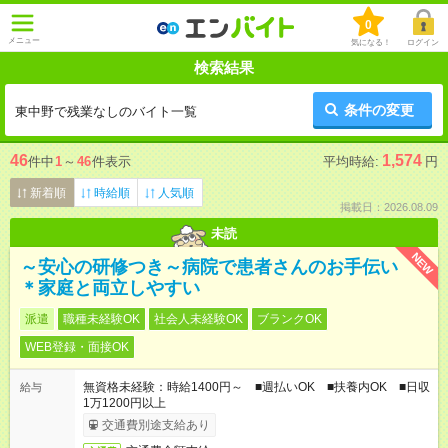
0
メニュー
気になる！
ログイン
検索結果
条件の変更
東中野で残業なしのバイト一覧
46
1,574
件中
1
～
46
件表示
平均時給:
円
新着順
時給順
人気順
掲載日：2026.08.09
未読
NEW
～安心の研修つき～病院で患者さんのお手伝い
＊家庭と両立しやすい
派遣
職種未経験OK
社会人未経験OK
ブランクOK
WEB登録・面接OK
無資格未経験：時給1400円～ ■週払いOK ■扶養内OK ■日収
給与
1万1200円以上
交通費別途支給あり