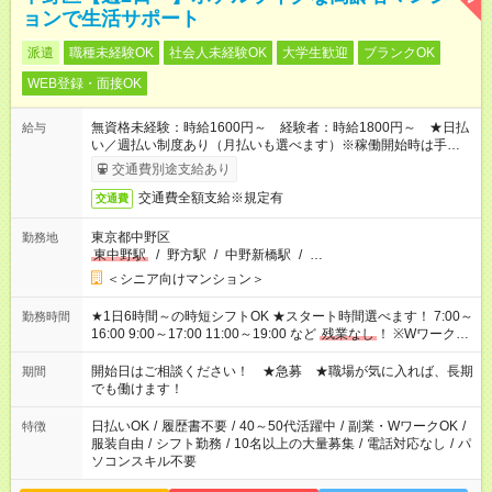
ョンで生活サポート
派遣
職種未経験OK
社会人未経験OK
大学生歓迎
ブランクOK
WEB登録・面接OK
無資格未経験：時給1600円～ 経験者：時給1800円～ ★日払
給与
い／週払い制度あり（月払いも選べます）※稼働開始時は手続き
完了次第のお支払いとなります。
交通費別途支給あり
交通費全額支給※規定有
交通費
東京都中野区
勤務地
東中野駅
/
野方駅
/
中野新橋駅
/
…
＜シニア向けマンション＞
★1日6時間～の時短シフトOK ★スタート時間選べます！ 7:00～
勤務時間
16:00 9:00～17:00 11:00～19:00 など
残業なし
！ ※Wワークの
場合、他のお仕事と合わせ週40時間超の就業はご案内できませ
ん ※法令に基づき、週20時間以上勤務は社会保険への加入対象
開始日はご相談ください！ ★急募 ★職場が気に入れば、長期
期間
となります ※労働者派遣法（日雇い派遣の原則禁止）により、
でも働けます！
短時間・短期間の就業はご案内が難しい場合があります
日払いOK
/
履歴書不要
/
40～50代活躍中
/
副業・WワークOK
/
特徴
服装自由
/
シフト勤務
/
10名以上の大量募集
/
電話対応なし
/
パ
ソコンスキル不要