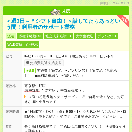
掲載日：2026.08.09
未読
NEW
＜週3日～＊シフト自由！＞話してたらあっとい
う間！利用者のサポート業務
派遣
職種未経験OK
社会人未経験OK
大学生歓迎
ブランクOK
WEB登録・面接OK
時給1600円～ ■日払いOK（規定あり）※即日払い不可
給与
交通費別途支給あり
交通費全額支給 ■ガソリン代も全額支給（規定あ
交通費
り） ■無料駐車場もご相談ください
東京都中野区
勤務地
東中野駅
/
野方駅
/
中野新橋駅
/
…
＜選べる勤務地＞デイサービス ※ご自宅の近くなど、お好
きな場所を選べます！
★1日5時間～OK！ （例）9:00～18:00のあいだ もちろん1日8時
勤務時間
間のお仕事もご紹介可能です！ご希望をお聞かせください！★家
庭の都合でお休みが必要な場合も遠慮なくご相談ください。 ※
週最低15時間以上の勤務が必要です
長く働ける職場です。開始日はご相談ください！ ★短期2ヶ月
期間
～勤務もＯＫ