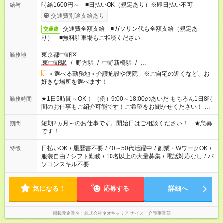
時給1600円～ ■日払いOK（規定あり）※即日払い不可
給与
交通費別途支給あり
交通費全額支給 ■ガソリン代も全額支給（規定あ
交通費
り） ■無料駐車場もご相談ください
東京都中野区
勤務地
東中野駅
/
野方駅
/
中野新橋駅
/
…
＜選べる勤務地＞介護施設や病院 ※ご自宅の近くなど、お
好きな場所を選べます！
★1日5時間～OK！ （例）9:00～18:00のあいだ もちろん1日8時
勤務時間
間のお仕事もご紹介可能です！ご希望をお聞かせください！ ※
週最低15時間以上の勤務が必要です
短期2ヵ月～のお仕事です。開始日はご相談ください！ ★急募
期間
です！
日払いOK
/
履歴書不要
/
40～50代活躍中
/
副業・WワークOK
/
特徴
服装自由
/
シフト勤務
/
10名以上の大量募集
/
電話対応なし
/
パ
ソコンスキル不要
気になる！
応募する
詳細へ
掲載元企業名
株式会社ネオキャリア ナイス！介護事業部