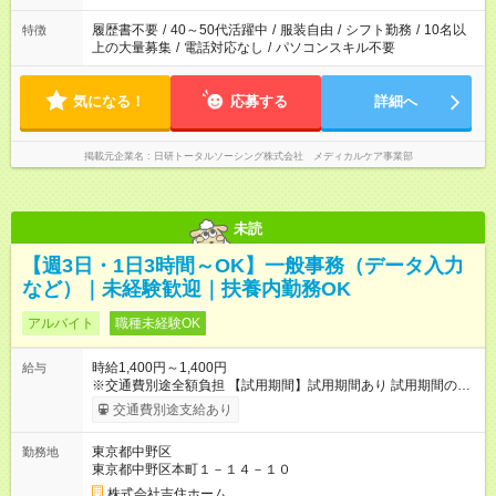
履歴書不要
/
40～50代活躍中
/
服装自由
/
シフト勤務
/
10名以
特徴
上の大量募集
/
電話対応なし
/
パソコンスキル不要
気になる！
応募する
詳細へ
掲載元企業名
日研トータルソーシング株式会社 メディカルケア事業部
未読
【週3日・1日3時間～OK】一般事務（データ入力
など）｜未経験歓迎｜扶養内勤務OK
アルバイト
職種未経験OK
時給1,400円～1,400円
給与
※交通費別途全額負担 【試用期間】試用期間あり 試用期間の長
さ：3ヶ月 雇用形態、給与は本採用時と同じです。
交通費別途支給あり
東京都中野区
勤務地
東京都中野区本町１－１４－１０
株式会社吉住ホーム