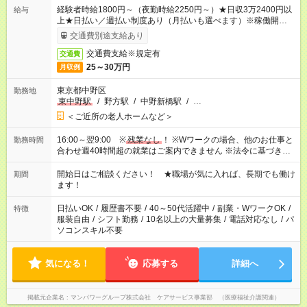
経験者時給1800円～（夜勤時給2250円～）★日収3万2400円以
給与
上★日払い／週払い制度あり（月払いも選べます）※稼働開始時
は手続き完了次第のお支払いとなります。
交通費別途支給あり
交通費支給※規定有
交通費
25～30万円
月収例
東京都中野区
勤務地
東中野駅
/
野方駅
/
中野新橋駅
/
…
＜ご近所の老人ホームなど＞
16:00～翌9:00 ※
残業なし
！ ※Wワークの場合、他のお仕事と
勤務時間
合わせ週40時間超の就業はご案内できません ※法令に基づき、
週20時間以上勤務は社会保険への加入対象となります ※労働者
派遣法（日雇い派遣の原則禁止）により、短時間・短期間の就
開始日はご相談ください！ ★職場が気に入れば、長期でも働け
期間
業はご案内が難しい場合があります
ます！
日払いOK
/
履歴書不要
/
40～50代活躍中
/
副業・WワークOK
/
特徴
服装自由
/
シフト勤務
/
10名以上の大量募集
/
電話対応なし
/
パ
ソコンスキル不要
気になる！
応募する
詳細へ
掲載元企業名
マンパワーグループ株式会社 ケアサービス事業部 （医療福祉介護関連）