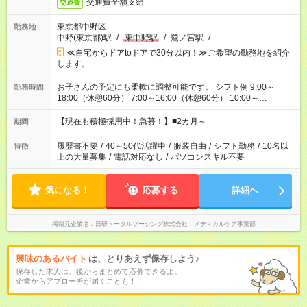
交通費全額支給
交通費
東京都中野区
勤務地
中野(東京都)駅
/
東中野駅
/
鷺ノ宮駅
/
…
≪自宅からドアtoドアで30分以内！≫ご希望の勤務地を紹介
します。
お子さんの予定にも柔軟に調整可能です。 シフト例 9:00～
勤務時間
18:00（休憩60分） 7:00～16:00（休憩60分） 10:00～
19:00（休憩60分） ※Wワーク希望の方へ 今ご覧のお仕事で希
望する勤務時間と、もう1つのお仕事の勤務時間の合計が 週40
【現在も積極採用中！急募！】■2カ月～
期間
時間を超えなければOKです。
履歴書不要
/
40～50代活躍中
/
服装自由
/
シフト勤務
/
10名以
特徴
上の大量募集
/
電話対応なし
/
パソコンスキル不要
気になる！
応募する
詳細へ
掲載元企業名
日研トータルソーシング株式会社 メディカルケア事業部
興味のあるバイト
は、とりあえず保存しよう♪
保存した求人は、後からまとめて応募できるよ。
企業からアプローチが届くことも！