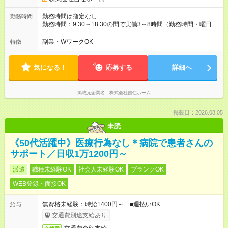
勤務時間は指定なし
勤務時間
勤務時間：9:30～18:30の間で実働3～8時間（勤務時間・曜日は
応相談）
副業・WワークOK
特徴
気になる！
応募する
詳細へ
掲載元企業名
株式会社吉住ホーム
掲載日：2026.08.05
未読
《50代活躍中》医療行為なし＊病院で患者さんの
サポート／日収1万1200円～
派遣
職種未経験OK
社会人未経験OK
ブランクOK
WEB登録・面接OK
無資格未経験：時給1400円～ ■週払いOK
給与
交通費別途支給あり