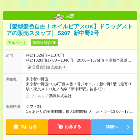
未読
【髪型髪色自由！ネイルピアスOK】ドラッグスト
アの販売スタッフ│_5207_新中野2号
アルバイト
職種未経験OK
時給1,326円～1,376円
給与
時給1326円(17:00～1346円、20:00～1376円) ※高校卒業以上
昇格に応じて＋20～200円昇給あり （大学生は＋20円まで） ※
交通費別途支給あり
高校生は対象外 試用期間あり：入社日から3ヶ月間／本採用と待
遇は変わりません。 【試用期間】試用期間あり 試用期間の長
東京都中野区
勤務地
さ：3ヶ月 雇用形態、給与は本採用時と同じです。
東京都中野区中央4丁目４番３号ジオエント新中野1階（最寄り
駅：東京メトロ丸ノ内線「新中野駅」徒歩1分）
ウエルシア薬局株式会社
シフト制
勤務時間
1日あたりの実働時間：最大5時間/日 火・水・土---13:00～17:00
☆週3日の勤務 月---16:00～21:00 日・火・水・木・土---17:00～
22:00 ☆週3日の勤務
気になる！
応募する
詳細へ