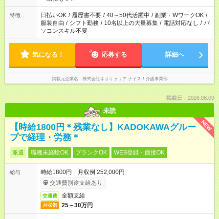
日払いOK
/
履歴書不要
/
40～50代活躍中
/
副業・WワークOK
/
特徴
服装自由
/
シフト勤務
/
10名以上の大量募集
/
電話対応なし
/
パ
ソコンスキル不要
気になる！
応募する
詳細へ
掲載元企業名
株式会社ネオキャリア ナイス！介護事業部
掲載日：2026.08.09
未読
NEW
【時給1800円＊残業なし】KADOKAWAグルー
プで経理・労務＊
派遣
職種未経験OK
ブランクOK
WEB登録・面接OK
時給1800円 月収例 252,000円
給与
交通費別途支給あり
全額支給
交通費
25～30万円
月収例