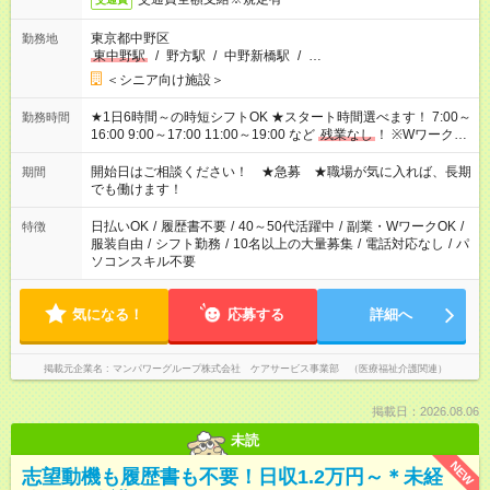
東京都中野区
勤務地
東中野駅
/
野方駅
/
中野新橋駅
/
…
＜シニア向け施設＞
★1日6時間～の時短シフトOK ★スタート時間選べます！ 7:00～
勤務時間
16:00 9:00～17:00 11:00～19:00 など
残業なし
！ ※Wワークの
場合、他のお仕事と合わせ週40時間超の就業はご案内できませ
ん ※法令に基づき、週20時間以上勤務は社会保険への加入対象
開始日はご相談ください！ ★急募 ★職場が気に入れば、長期
期間
となります ※労働者派遣法（日雇い派遣の原則禁止）により、
でも働けます！
短時間・短期間の就業はご案内が難しい場合があります
日払いOK
/
履歴書不要
/
40～50代活躍中
/
副業・WワークOK
/
特徴
服装自由
/
シフト勤務
/
10名以上の大量募集
/
電話対応なし
/
パ
ソコンスキル不要
気になる！
応募する
詳細へ
掲載元企業名
マンパワーグループ株式会社 ケアサービス事業部 （医療福祉介護関連）
掲載日：2026.08.06
未読
NEW
志望動機も履歴書も不要！日収1.2万円～＊未経