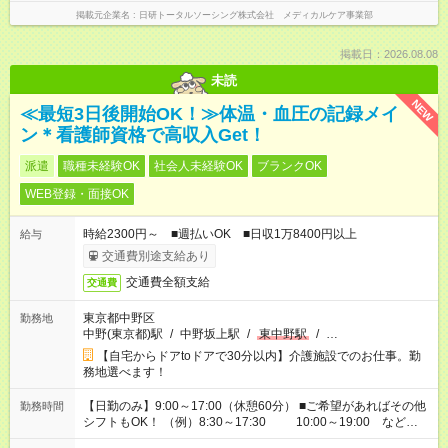
掲載元企業名
日研トータルソーシング株式会社 メディカルケア事業部
掲載日：2026.08.08
未読
NEW
≪最短3日後開始OK！≫体温・血圧の記録メイ
ン＊看護師資格で高収入Get！
派遣
職種未経験OK
社会人未経験OK
ブランクOK
WEB登録・面接OK
時給2300円～ ■週払いOK ■日収1万8400円以上
給与
交通費別途支給あり
交通費全額支給
交通費
東京都中野区
勤務地
中野(東京都)駅
/
中野坂上駅
/
東中野駅
/
…
【自宅からドアtoドアで30分以内】介護施設でのお仕事。勤
務地選べます！
【日勤のみ】9:00～17:00（休憩60分） ■ご希望があればその他
勤務時間
シフトもOK！ （例）8:30～17:30 10:00～19:00 など
「家族とお休みを合わせたい」 「できれば残業はしたくない」