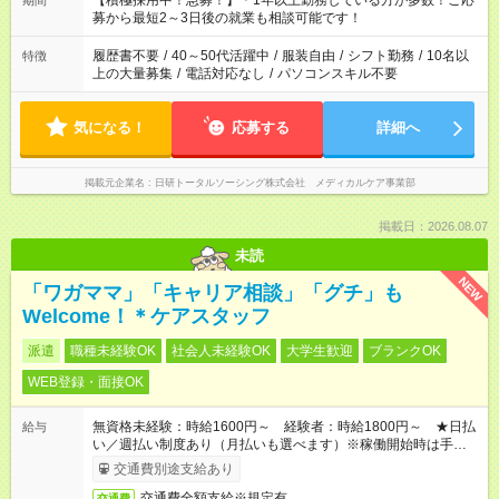
【積極採用中！急募！】＊1年以上勤務している方が多数！ご応
期間
いね。 ※Wワーク希望の方へ 今ご覧のお仕事で希望する勤務時
募から最短2～3日後の就業も相談可能です！
間と、もう1つのお仕事の勤務時間。 合計で週40時間を超える
場合は応募できません。
履歴書不要
/
40～50代活躍中
/
服装自由
/
シフト勤務
/
10名以
特徴
上の大量募集
/
電話対応なし
/
パソコンスキル不要
気になる！
応募する
詳細へ
掲載元企業名
日研トータルソーシング株式会社 メディカルケア事業部
掲載日：2026.08.07
未読
NEW
「ワガママ」「キャリア相談」「グチ」も
Welcome！＊ケアスタッフ
派遣
職種未経験OK
社会人未経験OK
大学生歓迎
ブランクOK
WEB登録・面接OK
無資格未経験：時給1600円～ 経験者：時給1800円～ ★日払
給与
い／週払い制度あり（月払いも選べます）※稼働開始時は手続き
完了次第のお支払いとなります。
交通費別途支給あり
交通費全額支給※規定有
交通費