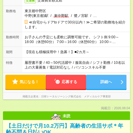
交通費全額支給
交通費
東京都中野区
勤務地
中野(東京都)駅
/
東中野駅
/
鷺ノ宮駅
/
…
≪自宅からドアtoドアで30分以内！≫ご希望の勤務地を紹介
します。
お子さんの予定にも柔軟に調整可能です。 シフト例 9:00～
勤務時間
18:00（休憩60分） 7:00～16:00（休憩60分） 10:00～
19:00（休憩60分） ※Wワーク希望の方へ 今ご覧のお仕事で希
望する勤務時間と、もう1つのお仕事の勤務時間の合計が 週40
【現在も積極採用中！急募！】■2カ月～
期間
時間を超えなければOKです。
履歴書不要
/
40～50代活躍中
/
服装自由
/
シフト勤務
/
10名以
特徴
上の大量募集
/
電話対応なし
/
パソコンスキル不要
気になる！
応募する
詳細へ
掲載元企業名
日研トータルソーシング株式会社 メディカルケア事業部
掲載日：2026.08.04
未読
【土日だけで月10.2万円】高齢者の生活サポ＊年
齢不問＆日払いOK