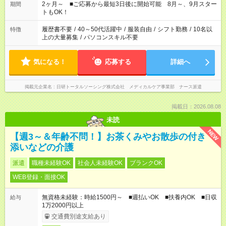
など、あなたのご希望に沿ったお仕事をご紹介します！ ※Wワ
2ヶ月～ ■ご応募から最短3日後に開始可能 8月～、9月スター
期間
ーク希望の方へ 今ご覧のお仕事で希望する勤務時間と、もう1つ
トもOK！
のお仕事の勤務時間。 合計で週40時間を超える場合は応募でき
ません
履歴書不要
/
40～50代活躍中
/
服装自由
/
シフト勤務
/
10名以
特徴
上の大量募集
/
パソコンスキル不要
気になる！
応募する
詳細へ
掲載元企業名
日研トータルソーシング株式会社 メディカルケア事業部 ナース派遣
掲載日：2026.08.08
未読
NEW
【週3～＆年齢不問！】お茶くみやお散歩の付き
添いなどの介護
派遣
職種未経験OK
社会人未経験OK
ブランクOK
WEB登録・面接OK
無資格未経験：時給1500円～ ■週払いOK ■扶養内OK ■日収
給与
1万2000円以上
交通費別途支給あり