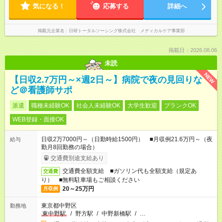
気になる！
応募する
詳細へ
掲載元企業名
日研トータルソーシング株式会社 メディカルケア事業部
掲載日：2026.08.06
未読
NEW
【日収2.7万円～×週2日～】病院で夜の見回りな
ど＠看護師サポ
派遣
職種未経験OK
社会人未経験OK
大学生歓迎
ブランクOK
WEB登録・面接OK
日収2万7000円～（日勤時給1500円） ■月収例21.6万円～（夜
給与
勤月8回勤務の場合）
交通費別途支給あり
交通費全額支給 ■ガソリン代も全額支給（規定あ
交通費
り） ■無料駐車場もご相談ください
20～25万円
月収例
東京都中野区
勤務地
東中野駅
/
野方駅
/
中野新橋駅
/
…