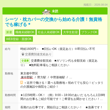
掲載日：2026.08.04
未読
シーツ・枕カバーの交換から始める介護！無資格
でも稼げる＊
派遣
職種未経験OK
社会人未経験OK
大学生歓迎
ブランクOK
WEB登録・面接OK
時給1600円～ ■日払いOK（規定あり）※即日払い不可
給与
交通費別途支給あり
交通費全額支給 ■ガソリン代も全額支給（規定あ
交通費
り） ■無料駐車場もご相談ください
東京都中野区
勤務地
東中野駅
/
野方駅
/
中野新橋駅
/
…
＜近所で働ける！選べる勤務地＞初めてでも安心！ピッタリ
の介護施設や病院をご紹介！
★1日5時間～OK！ （例）9:00～18:00のあいだ もちろん1日8時
勤務時間
間のお仕事もご紹介可能です！ご希望をお聞かせください！★家
庭の都合でお休みが必要な場合も遠慮なくご相談ください。 ※
週最低15時間以上の勤務が必要です
長期のお仕事です。開始日はご相談ください！ ★急募です！
期間