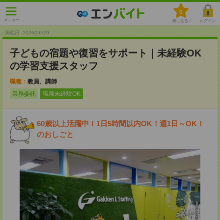
0
メニュー
気になる！
ログイン
掲載日 :2026
/
06
/
29
子どもの宿題や復習をサポート｜未経験OK
の学習支援スタッフ
職種：
教員、講師
業務委託
職種未経験OK
60歳以上活躍中！1日5時間以内OK！週1日～OK！
のおしごと