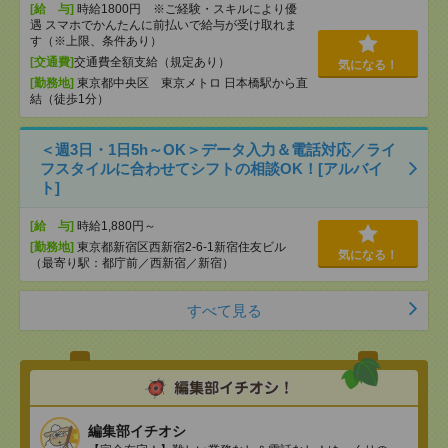
[給 与]
時給1800円 ※ご経験・スキルにより優
遇 スマホでかんたんに前払いで給与が受け取れま
す（※上限、条件あり）
[交通費]
交通費全額支給（規定あり）
気になる！
[勤務地]
東京都中央区 東京メトロ 日本橋駅から直
結（徒歩1分）
＜週3日・1日5h～OK＞データ入力＆電話対応／ライ
フスタイルに合わせてシフトの相談OK！[アルバイ
ト]
[給 与]
時給1,880円～
[勤務地]
東京都新宿区西新宿2-6-1新宿住友ビル
気になる！
（最寄り駅：都庁前／西新宿／新宿）
すべて見る
編集部イチオシ