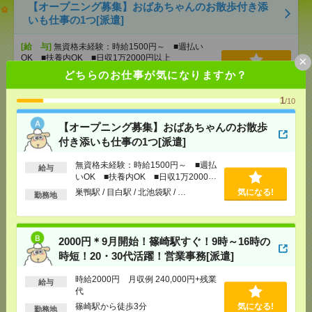
【オープニング募集】おばあちゃんのお散歩付き添
いも仕事の1つ[派遣]
[給 与]
無資格未経験：時給1500円～ ■週払い
OK ■扶養内OK ■日収1万2000円以上
×
[交通費]
交通費全額支給
どちらのお仕事が気になりますか？
気になる！
[勤務地]
巣鴨駅
/
目白駅
/
北池袋駅
/
…
1
/10
2000円＊9月開始！篠崎駅すぐ！9時～16時の時短！
【オープニング募集】おばあちゃんのお散歩
20・30代活躍！営業事務[派遣]
付き添いも仕事の1つ[派遣]
[給 与]
時給2000円 月収例 240,000円+残業代
無資格未経験：時給1500円～ ■週払
給与
いOK ■扶養内OK ■日収1万2000円
[交通費]
全額支給
以上
[月収例]
20～25万円
気になる！
巣鴨駅 / 目白駅 / 北池袋駅 / …
気になる!
勤務地
[勤務地]
篠崎駅から徒歩3分
2000円＊9月開始！篠崎駅すぐ！9時～16時の
【期間限定】12月～3月/青色申告会でのお仕事！
2000円＠板橋区[派遣]
時短！20・30代活躍！営業事務[派遣]
時給2000円 月収例 240,000円+残業
[給 与]
時給2000円 月収例 280,000円
給与
代
[交通費]
全額支給
篠崎駅から徒歩3分
気になる!
勤務地
[月収例]
25～30万円