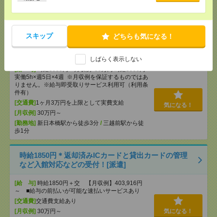
気になる！
[勤務地]
板橋本町駅から徒歩1分
/
赤羽駅から民間
バス19分
スキップ
どちらも気になる！
【在宅勤務OK】時給3000円！10～16時＊残業ほぼな
し▼新日本橋で一般事務[派遣]
しばらく表示しない
[給 与]
時給3000円 月収例 30万円 時給3000円×
実働5h×週5日×4週 ※月収例を保証するものではあ
りません。※給与即受取りサービス利用可（利用条
件有）
[交通費]
1ヶ月3万円を上限として実費支給
気になる！
[月収例]
30万円～
[勤務地]
新日本橋駅から徒歩3分
/
三越前駅から徒
歩1分
時給1850円＊返却済みICカードと貸出カードの管理
など入館対応などの受付！[派遣]
[給 与]
時給1850円＋交 【月収例】403,916円
～ ■給与の前払いが可能な速払いサービスあり
[交通費]
交通費支給あり
[月収例]
30万円～
気になる！