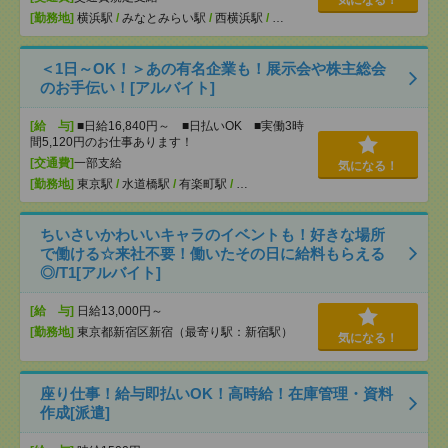
[勤務地]
横浜駅
/
みなとみらい駅
/
西横浜駅
/
…
＜1日～OK！＞あの有名企業も！展示会や株主総会
のお手伝い！[アルバイト]
[給 与]
■日給16,840円～ ■日払いOK ■実働3時
間5,120円のお仕事あります！
[交通費]
一部支給
気になる！
[勤務地]
東京駅
/
水道橋駅
/
有楽町駅
/
…
ちいさいかわいいキャラのイベントも！好きな場所
で働ける☆来社不要！働いたその日に給料もらえる
◎/T1[アルバイト]
[給 与]
日給13,000円～
[勤務地]
東京都新宿区新宿（最寄り駅：新宿駅）
気になる！
座り仕事！給与即払いOK！高時給！在庫管理・資料
作成[派遣]