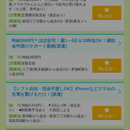
遇 スマホでかんたんに前払いで給与が受け取れま
す（※上限、条件あり）
[交通費]
交通費全額支給（規定あり）
気になる！
[勤務地]
新宿三丁目駅から徒歩2分
/
新宿(東京メト
ロ)駅
時給2600円＊ほぼ在宅！週3～4日＆16時迄OK！補助
金申請のサポート業務[派遣]
[給 与]
時給2600円
[交通費]
全額支給
気になる！
[勤務地]
八丁堀(東京都)駅から徒歩2分
/
茅場町駅か
ら徒歩6分
【シフト自由・現金手渡しOK】iPhoneなどスマホの
充電を繋げるだけ！[派遣]
[給 与]
時給1414円～ ▼日払いOK（規定あ
り） ■初勤務手当あり ※規定による
[勤務地]
新宿駅から徒歩
/
新宿三丁目駅から徒歩
/
気になる！
高田馬場駅から徒歩
/
…