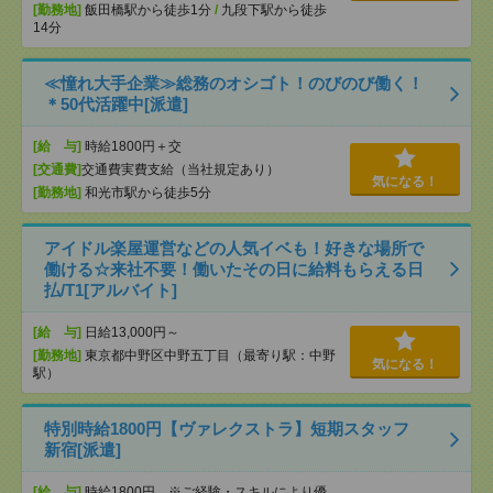
[勤務地]
飯田橋駅から徒歩1分
/
九段下駅から徒歩
14分
≪憧れ大手企業≫総務のオシゴト！のびのび働く！
＊50代活躍中[派遣]
[給 与]
時給1800円＋交
[交通費]
交通費実費支給（当社規定あり）
気になる！
[勤務地]
和光市駅から徒歩5分
アイドル楽屋運営などの人気イベも！好きな場所で
働ける☆来社不要！働いたその日に給料もらえる日
払/T1[アルバイト]
[給 与]
日給13,000円～
[勤務地]
東京都中野区中野五丁目（最寄り駅：中野
気になる！
駅）
特別時給1800円【ヴァレクストラ】短期スタッフ
新宿[派遣]
[給 与]
時給1800円 ※ご経験・スキルにより優