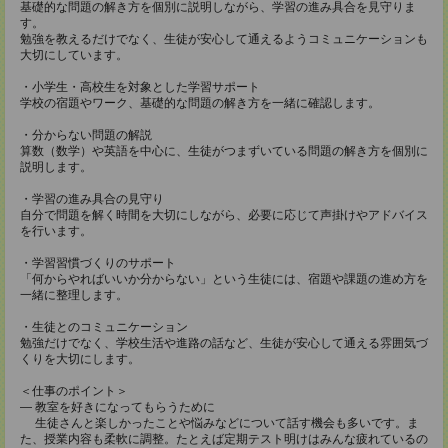
基礎的な問題の解き方を個別に説明しながら、学習の進み具合を見守りま
す。
勉強を教えるだけでなく、生徒が安心して通えるようコミュニケーションも
大切にしています。
・小学生・高校生を対象とした学習サポート
学校の宿題やワーク、基礎的な問題の解き方を一緒に確認します。
・分からない問題の解説
算数（数学）や英語を中心に、生徒がつまずいている問題の解き方を個別に
説明します。
・学習の進み具合の見守り
自分で問題を解く時間を大切にしながら、必要に応じて声掛けやアドバイス
を行います。
・学習習慣づくりのサポート
「何からやればいいか分からない」という生徒には、宿題や課題の進め方を
一緒に整理します。
・生徒とのコミュニケーション
勉強だけでなく、学校生活や進路の話など、生徒が安心して通える雰囲気づ
くりを大切にします。
＜仕事のポイント＞
― 教室を好きになってもらうために
生徒さんと楽しかったことや悩みなどについて話す機会も多いです。ま
た、授業内容も柔軟に調整。たとえば定期テスト明けはみんな疲れているの