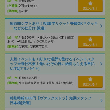
[給 与]
時給1500円
[交通費]
交通費支給有り
気になる！
[勤務地]
藤沢駅
短時間シフトあり！WEBでサクッと登録OK＊クッキ
ーなどの仕分け[派遣]
[給 与]
時給1500円 ■日払い・週払いOK！(規定
あり) ■現金日払いもOK(規定あり)
気になる！
[勤務地]
新宿駅
/
新宿三丁目駅
人気イベントも！好きな場所で働けるイベントスタ
ッフ☆来社不要！働いたその日に給料もらえる日払
い/T1[アルバイト]
[給 与]
日給13,000円～
[勤務地]
東京都豊島区南池袋（最寄り駅：池袋駅）
気になる！
特別時給1800円【ヴァレクストラ】短期スタッフ
日本橋[派遣]