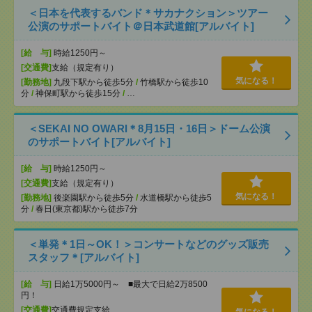
＜日本を代表するバンド＊サカナクション＞ツアー
公演のサポートバイト＠日本武道館[アルバイト]
[給 与]
時給1250円～
[交通費]
支給（規定有り）
気になる！
[勤務地]
九段下駅から徒歩5分
/
竹橋駅から徒歩10
分
/
神保町駅から徒歩15分
/
…
＜SEKAI NO OWARI＊8月15日・16日＞ドーム公演
のサポートバイト[アルバイト]
[給 与]
時給1250円～
[交通費]
支給（規定有り）
気になる！
[勤務地]
後楽園駅から徒歩5分
/
水道橋駅から徒歩5
分
/
春日(東京都)駅から徒歩7分
＜単発＊1日～OK！＞コンサートなどのグッズ販売
スタッフ＊[アルバイト]
[給 与]
日給1万5000円～ ■最大で日給2万8500
円！
[交通費]
交通費規定支給
気になる！