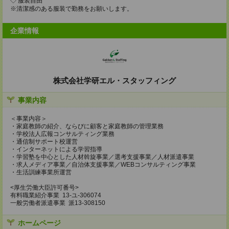
◇ 服装自由
※清潔感のある服装で勤務をお願いします。
企業情報
株式会社学研エル・スタッフィング
事業内容
＜事業内容＞
・家庭教師の紹介、ならびに顧客と家庭教師の管理業務
・学校法人広報コンサルティング業務
・通信制サポート校運営
・インターネットによる学習指導
・学習塾を中心とした人材斡旋事業／選考支援事業／人材派遣事業
・求人メディア事業／自治体支援事業／WEBコンサルティング事業
・生活訓練事業所運営
<厚生労働大臣許可番号>
有料職業紹介事業 13-ユ-306074
一般労働者派遣事業 派13-308150
ホームページ