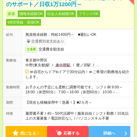
のサポート／日収1万1200円～
派遣
職種未経験OK
社会人未経験OK
ブランクOK
WEB登録・面接OK
無資格未経験：時給1400円～ ■週払いOK
給与
交通費別途支給あり
交通費全額支給
交通費
東京都中野区
勤務地
中野(東京都)駅
/
東中野駅
/
鷺ノ宮駅
/
…
≪自宅からドアtoドアで30分以内！≫ご希望の勤務地を紹介
します。
お子さんの予定にも柔軟に調整可能です。 シフト例 9:00～
勤務時間
18:00（休憩60分） 7:00～16:00（休憩60分） 10:00～
19:00（休憩60分） ※Wワーク希望の方へ 今ご覧のお仕事で希
望する勤務時間と、もう1つのお仕事の勤務時間の合計が 週40
【現在も積極採用中！急募！】■2カ月～
期間
時間を超えなければOKです。
履歴書不要
/
40～50代活躍中
/
服装自由
/
シフト勤務
/
10名以
特徴
上の大量募集
/
電話対応なし
/
パソコンスキル不要
気になる！
応募する
詳細へ