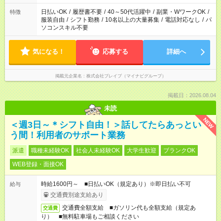
ね。
日払いOK
/
履歴書不要
/
40～50代活躍中
/
副業・WワークOK
/
特徴
服装自由
/
シフト勤務
/
10名以上の大量募集
/
電話対応なし
/
パ
ソコンスキル不要
気になる！
応募する
詳細へ
掲載元企業名
株式会社ブレイブ（マイナビグループ）
掲載日：2026.08.04
未読
NEW
＜週3日～＊シフト自由！＞話してたらあっとい
う間！利用者のサポート業務
派遣
職種未経験OK
社会人未経験OK
大学生歓迎
ブランクOK
WEB登録・面接OK
時給1600円～ ■日払いOK（規定あり）※即日払い不可
給与
交通費別途支給あり
交通費全額支給 ■ガソリン代も全額支給（規定あ
交通費
り） ■無料駐車場もご相談ください