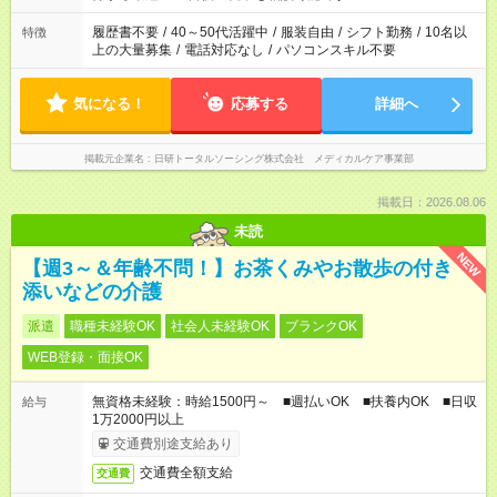
間と、もう1つのお仕事の勤務時間。 合計で週40時間を超える
場合は応募できません。
履歴書不要
/
40～50代活躍中
/
服装自由
/
シフト勤務
/
10名以
特徴
上の大量募集
/
電話対応なし
/
パソコンスキル不要
気になる！
応募する
詳細へ
掲載元企業名
日研トータルソーシング株式会社 メディカルケア事業部
掲載日：2026.08.06
未読
NEW
【週3～＆年齢不問！】お茶くみやお散歩の付き
添いなどの介護
派遣
職種未経験OK
社会人未経験OK
ブランクOK
WEB登録・面接OK
無資格未経験：時給1500円～ ■週払いOK ■扶養内OK ■日収
給与
1万2000円以上
交通費別途支給あり
交通費全額支給
交通費