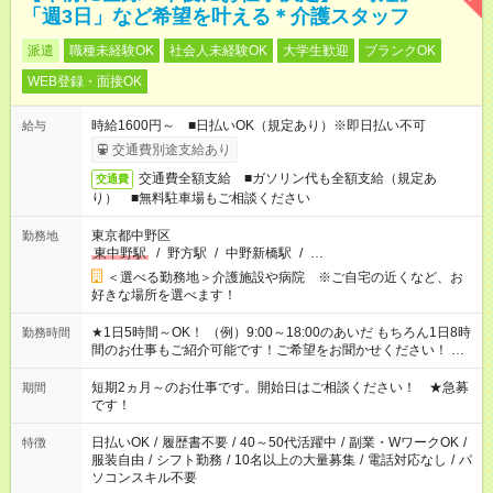
「週3日」など希望を叶える＊介護スタッフ
派遣
職種未経験OK
社会人未経験OK
大学生歓迎
ブランクOK
WEB登録・面接OK
時給1600円～ ■日払いOK（規定あり）※即日払い不可
給与
交通費別途支給あり
交通費全額支給 ■ガソリン代も全額支給（規定あ
交通費
り） ■無料駐車場もご相談ください
東京都中野区
勤務地
東中野駅
/
野方駅
/
中野新橋駅
/
…
＜選べる勤務地＞介護施設や病院 ※ご自宅の近くなど、お
好きな場所を選べます！
★1日5時間～OK！ （例）9:00～18:00のあいだ もちろん1日8時
勤務時間
間のお仕事もご紹介可能です！ご希望をお聞かせください！ ※
週最低15時間以上の勤務が必要です
短期2ヵ月～のお仕事です。開始日はご相談ください！ ★急募
期間
です！
日払いOK
/
履歴書不要
/
40～50代活躍中
/
副業・WワークOK
/
特徴
服装自由
/
シフト勤務
/
10名以上の大量募集
/
電話対応なし
/
パ
ソコンスキル不要