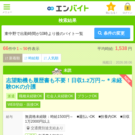
0
メニュー
気になる！
ログイン
検索結果
条件の変更
東中野で出勤時間が10時より後のバイト一覧
66
1,538
件中
1
～
50
件表示
平均時給:
円
新着順
時給順
人気順
掲載日：2026.08.06
未読
NEW
志望動機も履歴書も不要！日収1.2万円～＊未経
験OKの介護
派遣
職種未経験OK
社会人未経験OK
ブランクOK
WEB登録・面接OK
無資格未経験：時給1500円～ ■週払いOK ■扶養内OK ■日収
給与
1万2000円以上
交通費別途支給あり