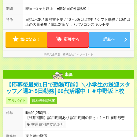
即日～2ヶ月以上 ■開始日の相談OK！
期間
日払いOK
/
履歴書不要
/
40～50代活躍中
/
シフト勤務
/
10名以
特徴
上の大量募集
/
電話対応なし
/
パソコンスキル不要
気になる！
応募する
詳細へ
掲載元企業名
株式会社ニッソーネット
未読
【応募後最短1日で勤務可能】＼小学生の送迎スタ
ッフ／週3~5日勤務│60代活躍中！＃中野坂上校
アルバイト
職種未経験OK
時給1,250円～
給与
【試用期間】試用期間あり 試用期間の長さ：1ヶ月 雇用形態、
給与は本採用時と同じです。
交通費別途支給あり
東京都中野区
勤務地