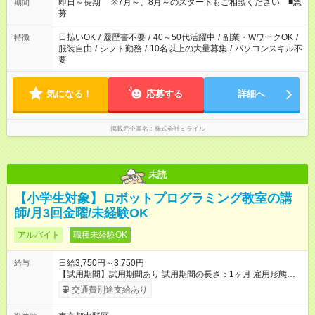
勤務時間もご用意しています。お気軽にご相談下さい。
即日～長期 ※7月～、8月～のスタートもご相談ください ■急
期間
募
日払いOK
/
履歴書不要
/
40～50代活躍中
/
副業・WワークOK
/
特徴
服装自由
/
シフト勤務
/
10名以上の大量募集
/
パソコンスキル不
要
気になる！
応募する
詳細へ
掲載元企業名
株式会社ミライル
未読
【小学生対象】ロボットプログラミング教室の講
師/月3回金曜/未経験OK
アルバイト
職種未経験OK
日給3,750円～3,750円
給与
【試用期間】試用期間あり 試用期間の長さ：1ヶ月 雇用形態、
給与は本採用時と同じです。
交通費別途支給あり