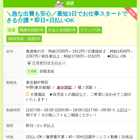
未読
NEW
＼急な出費も安心／最短3日でお仕事スタートで
きる介護＊即日×日払いOK
派遣
職種未経験OK
社会人未経験OK
ブランクOK
WEB登録・面接OK
無資格の方：時給1530円～1912円 / 介護福祉士：時給1830円～
給与
2287円 / 初任者以上：時給1730円～2162円 ■日払いOK ■
日収例：1万2240円（時給1530円×8h）
交通費別途支給あり
全額支給
交通費
東京都中野区
勤務地
中野(東京都)駅
/
東中野駅
/
鷺ノ宮駅
/
…
介護施設 ★自宅近くの施設など、ご希望に合わせてご紹介
いたします！
(1)07:00～16:00 (2)09:00～18:00 (3)17:00～09:00 ※ 上記は一
勤務時間
例です！その他シフトもご相談ください！
即日～2ヶ月以上
期間
日払いOK
/
履歴書不要
/
40～50代活躍中
/
シフト勤務
/
10名以
特徴