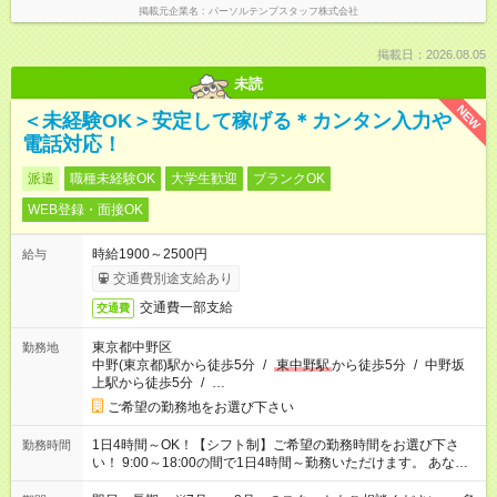
掲載元企業名
パーソルテンプスタッフ株式会社
掲載日：2026.08.05
未読
NEW
＜未経験OK＞安定して稼げる＊カンタン入力や
電話対応！
派遣
職種未経験OK
大学生歓迎
ブランクOK
WEB登録・面接OK
時給1900～2500円
給与
交通費別途支給あり
交通費一部支給
交通費
東京都中野区
勤務地
中野(東京都)駅から徒歩5分
/
東中野駅
から徒歩5分
/
中野坂
上駅から徒歩5分
/
…
ご希望の勤務地をお選び下さい
1日4時間～OK！【シフト制】ご希望の勤務時間をお選び下さ
勤務時間
い！ 9:00～18:00の間で1日4時間～勤務いただけます。 あなた
のライフスタイルに合った勤務時間で働きましょう。 その他の