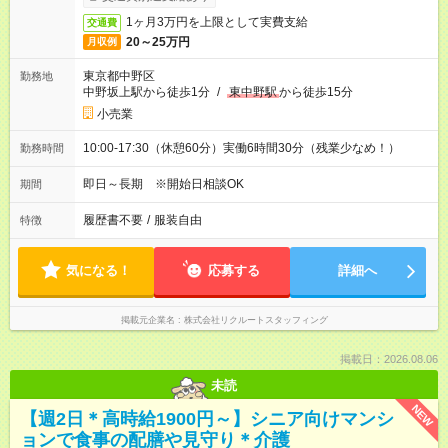
1ヶ月3万円を上限として実費支給
交通費
20～25万円
月収例
東京都中野区
勤務地
中野坂上駅から徒歩1分
/
東中野駅
から徒歩15分
小売業
10:00-17:30（休憩60分）実働6時間30分（残業少なめ！）
勤務時間
即日～長期 ※開始日相談OK
期間
履歴書不要
/
服装自由
特徴
気になる！
応募する
詳細へ
掲載元企業名
株式会社リクルートスタッフィング
掲載日：2026.08.06
未読
NEW
【週2日＊高時給1900円～】シニア向けマンシ
ョンで食事の配膳や見守り＊介護