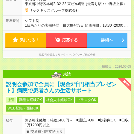
東京都中野区本町3-32-22 東ビル6階（最寄り駅：中野坂上駅）
リックキッズグループ株式会社
シフト制
勤務時間
1日あたりの実働時間：最大8時間/日 勤務時間：13:30~20:00 ※
平常時は午後からの出勤ですが、 子ども達の長期休み中は朝
（7:00~）からとなります。 週3日～で勤務可能！
気になる！
応募する
詳細へ
掲載元企業名
リックキッズグループ株式会社
掲載日：2026.08.05
未読
NEW
説明会参加で全員に【現金2千円相当プレゼン
ト】病院で患者さんの生活サポート
派遣
職種未経験OK
社会人未経験OK
ブランクOK
WEB登録・面接OK
無資格未経験：時給1400円～ ■週払いOK ■扶養内OK ■日収
給与
1万1200円以上
交通費別途支給あり