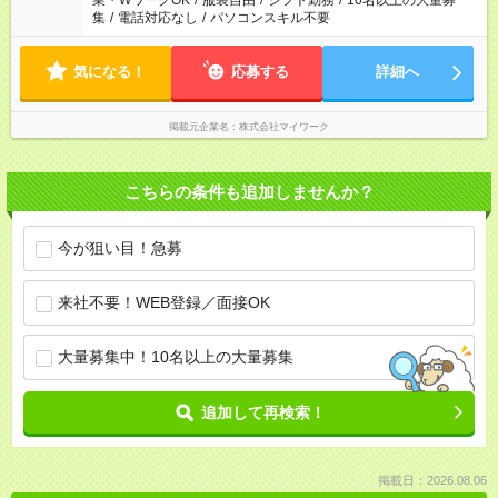
業・WワークOK
/
服装自由
/
シフト勤務
/
10名以上の大量募
集
/
電話対応なし
/
パソコンスキル不要
気になる！
応募する
詳細へ
掲載元企業名
株式会社マイワーク
こちらの条件も追加しませんか？
今が狙い目！急募
来社不要！WEB登録／面接OK
大量募集中！10名以上の大量募集
追加して再検索！
掲載日：2026.08.06