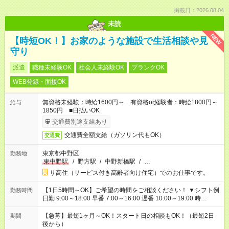
掲載日：2026.08.04
未読
NEW
【時短OK！】お家のような施設で生活相談や見
守り
派遣
職種未経験OK
社会人未経験OK
ブランクOK
WEB登録・面接OK
無資格未経験：時給1600円～ 有資格or経験者：時給1800円～
給与
1850円 ■日払いOK
交通費別途支給あり
交通費全額支給（ガソリン代もOK）
交通費
東京都中野区
勤務地
東中野駅
/
野方駅
/
中野新橋駅
/
…
サ高住（サービス付き高齢者向け住宅）でのお仕事です。
【1日5時間～OK】ご希望の時間をご相談ください！ ▼シフト例
勤務時間
日勤 9:00～18:00 早番 7:00～16:00 遅番 10:00～19:00 時
短 10:00～15:00 上記はあくまで一例です。 「夕方までには帰宅
しておきたい」 「朝はゆっくりのスタートがいい」 「お昼の時
【急募】最短1ヶ月～OK！スタート日の相談もOK！（最短2日
期間
間を有効に使いたい」 など、ご希望があれば教えてください
後から）