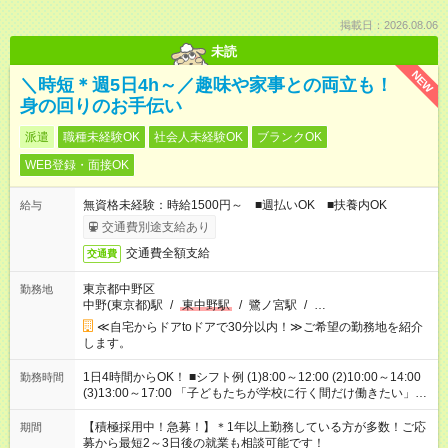
掲載日：2026.08.06
未読
NEW
＼時短＊週5日4h～／趣味や家事との両立も！
身の回りのお手伝い
派遣
職種未経験OK
社会人未経験OK
ブランクOK
WEB登録・面接OK
無資格未経験：時給1500円～ ■週払いOK ■扶養内OK
給与
交通費別途支給あり
交通費全額支給
交通費
東京都中野区
勤務地
中野(東京都)駅
/
東中野駅
/
鷺ノ宮駅
/
…
≪自宅からドアtoドアで30分以内！≫ご希望の勤務地を紹介
します。
1日4時間からOK！ ■シフト例 (1)8:00～12:00 (2)10:00～14:00
勤務時間
(3)13:00～17:00 「子どもたちが学校に行く間だけ働きたい」
「余裕を持って夕飯の準備がしたい」 「午前中は働いて、午後
はプライベートの時間にしたい」 など、ご希望を教えてくださ
【積極採用中！急募！】＊1年以上勤務している方が多数！ご応
期間
いね。 ※Wワーク希望の方へ 今ご覧のお仕事で希望する勤務時
募から最短2～3日後の就業も相談可能です！