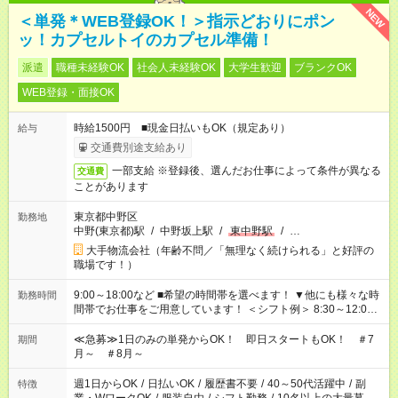
NEW
＜単発＊WEB登録OK！＞指示どおりにポン
ッ！カプセルトイのカプセル準備！
派遣
職種未経験OK
社会人未経験OK
大学生歓迎
ブランクOK
WEB登録・面接OK
時給1500円 ■現金日払いもOK（規定あり）
給与
交通費別途支給あり
一部支給 ※登録後、選んだお仕事によって条件が異なる
交通費
ことがあります
東京都中野区
勤務地
中野(東京都)駅
/
中野坂上駅
/
東中野駅
/
…
大手物流会社（年齢不問／「無理なく続けられる」と好評の
職場です！）
9:00～18:00など ■希望の時間帯を選べます！ ▼他にも様々な時
勤務時間
間帯でお仕事をご用意しています！ ＜シフト例＞ 8:30～12:00
17:00～22:00 13:00～22:00 22:00～翌6:00 など
≪急募≫1日のみの単発からOK！ 即日スタートもOK！ ＃7
期間
月～ ＃8月～
週1日からOK
/
日払いOK
/
履歴書不要
/
40～50代活躍中
/
副
特徴