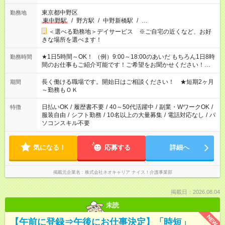
東京都中野区
勤務地
東中野駅
/
野方駅
/
中野新橋駅
/
…
＜選べる勤務地＞デイサービス ※ご自宅の近くなど、お好
きな場所を選べます！
★1日5時間～OK！ （例）9:00～18:00のあいだ もちろん1日8時
勤務時間
間のお仕事もご紹介可能です！ご希望をお聞かせください！★家
庭の都合でお休みが必要な場合も遠慮なくご相談ください。 ※
週最低15時間以上の勤務が必要です
長く働ける職場です。開始日はご相談ください！ ★短期2ヶ月
期間
～勤務もＯＫ
日払いOK
/
履歴書不要
/
40～50代活躍中
/
副業・WワークOK
/
特徴
服装自由
/
シフト勤務
/
10名以上の大量募集
/
電話対応なし
/
パ
ソコンスキル不要
気になる！
応募する
詳細へ
掲載元企業名
株式会社ネオキャリア ナイス！介護事業部
掲載日：2026.08.04
未読
NEW
【午前に登録⇒午後にお仕事決定】「時短」