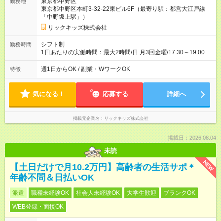
東京都中野区
勤務地
東京都中野区本町3-32-22東ビル6F（最寄り駅：都営大江戸線
「中野坂上駅」）
リックキッズ株式会社
シフト制
勤務時間
1日あたりの実働時間：最大2時間/日 月3回金曜/17:30～19:00
週1日からOK / 副業・WワークOK
特徴
気になる！
応募する
詳細へ
掲載元企業名
リックキッズ株式会社
掲載日：2026.08.04
未読
NEW
【土日だけで月10.2万円】高齢者の生活サポ＊
年齢不問＆日払いOK
派遣
職種未経験OK
社会人未経験OK
大学生歓迎
ブランクOK
WEB登録・面接OK