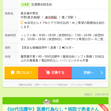
交通費全額支給
交通費
東京都中野区
勤務地
中野(東京都)駅
/
東中野駅
/
鷺ノ宮駅
/
…
≪自宅からドアtoドアで30分以内！≫ご希望の勤務地を紹介
します。
～シフト例～ 9:00～18:00（休憩60分） 7:00～16:00（休憩60
勤務時間
分） 10:00～19:00（休憩60分） ※Wワーク希望の方へ 今ご覧の
お仕事で希望する勤務時間と、もう1つのお仕事の勤務時間の合
計が 週40時間を超えなければOKです。
【現在も積極採用中！急募！】■2カ月～
期間
履歴書不要
/
40～50代活躍中
/
服装自由
/
シフト勤務
/
10名以
特徴
上の大量募集
/
電話対応なし
/
パソコンスキル不要
気になる！
応募する
詳細へ
掲載元企業名
日研トータルソーシング株式会社 メディカルケア事業部
掲載日：2026.08.05
未読
NEW
《50代活躍中》医療行為なし＊病院で患者さん