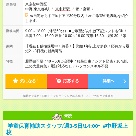
東京都中野区
勤務地
中野(東京都)駅
/
東中野駅
/
鷺ノ宮駅
/
…
≪自宅からドアtoドアで30分以内！≫ご希望の勤務地を紹介
します。
9:00～18:00（休憩60分） ■ご希望があれば下記シフトもOK！
勤務時間
早番 7:00～16:00 遅番 10:00～19:00 夜勤 16:30～翌9:30 「家族
と休みを合わせたい」 「余裕を持って夕飯の準備がしたい」
「できれば残業はしたくない」 など、ご希望を教えてください
【現在も積極採用中！急募！】勤務1年以上が多数！応募から最
期間
ね。 ※Wワーク希望の方へ 今ご覧のお仕事で希望する勤務時間
短2～3日後に就業可能！
と、もう1つのお仕事の勤務時間。 合計で週40時間を超える場
合は応募できません。
履歴書不要
/
40～50代活躍中
/
服装自由
/
シフト勤務
/
10名以
特徴
上の大量募集
/
電話対応なし
/
パソコンスキル不要
気になる！
応募する
詳細へ
掲載元企業名
日研トータルソーシング株式会社 メディカルケア事業部
未読
学童保育補助スタッフ/週3-5日/14:00~ #中野坂上
校