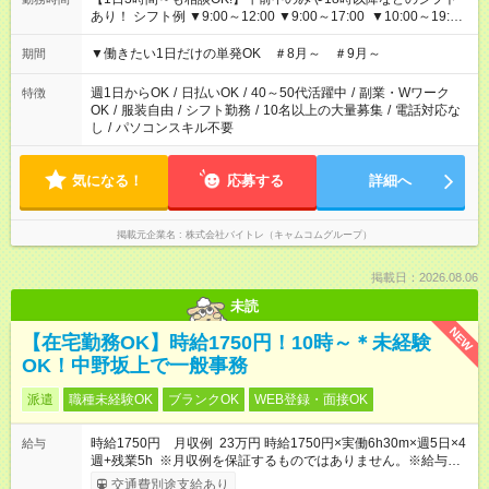
あり！ シフト例 ▼9:00～12:00 ▼9:00～17:00 ▼10:00～19:00
▼18:00～21:00
▼働きたい1日だけの単発OK ＃8月～ ＃9月～
期間
週1日からOK
/
日払いOK
/
40～50代活躍中
/
副業・Wワーク
特徴
OK
/
服装自由
/
シフト勤務
/
10名以上の大量募集
/
電話対応な
し
/
パソコンスキル不要
気になる！
応募する
詳細へ
掲載元企業名
株式会社バイトレ（キャムコムグループ）
掲載日：2026.08.06
未読
NEW
【在宅勤務OK】時給1750円！10時～＊未経験
OK！中野坂上で一般事務
派遣
職種未経験OK
ブランクOK
WEB登録・面接OK
時給1750円 月収例 23万円 時給1750円×実働6h30m×週5日×4
給与
週+残業5h ※月収例を保証するものではありません。※給与即受
取りサービス利用可（利用条件有）
交通費別途支給あり