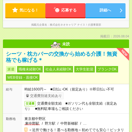
気になる！
応募する
詳細へ
掲載元企業名
株式会社ネオキャリア ナイス！介護事業部
掲載日：2026.08.04
未読
NEW
シーツ・枕カバーの交換から始める介護！無資
格でも稼げる＊
派遣
職種未経験OK
社会人未経験OK
大学生歓迎
ブランクOK
WEB登録・面接OK
時給1600円～ ■日払いOK（規定あり）※即日払い不可
給与
交通費別途支給あり
交通費全額支給 ■ガソリン代も全額支給（規定あ
交通費
り） ■無料駐車場もご相談ください
東京都中野区
勤務地
東中野駅
/
野方駅
/
中野新橋駅
/
…
＜近所で働ける！選べる勤務地＞初めてでも安心！ピッタリ