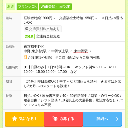
派遣
ブランクOK
WEB登録・面接OK
経験者時給1900円～ 介護福祉士時給1950円～ ※日払い/週払
給与
いOK
交通費別途支給あり
交通費全額支給
交通費
東京都中野区
勤務地
中野(東京都)駅
/
中野坂上駅
/
東中野駅
/
…
介護施設や病院 ※ご自宅近辺からご案内可能
★【日勤のみ】1日5時間～OK！ ≪シフト例≫ 9:00～14:00
勤務時間
10:00～15:00 12:00～17:00 など
【急募】即日勤務OK！中旬～など開始日相談可 ★まずはお試
期間
し2カ月～のスタートも歓迎！
日払いOK
/
履歴書不要
/
40～50代活躍中
/
副業・WワークOK
/
特徴
服装自由
/
シフト勤務
/
10名以上の大量募集
/
電話対応なし
/
パ
ソコンスキル不要
気になる！
応募する
詳細へ