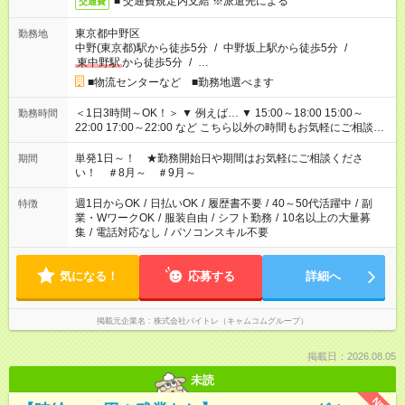
■ 交通費規定内支給 ※派遣先による
交通費
東京都中野区
勤務地
中野(東京都)駅から徒歩5分
/
中野坂上駅から徒歩5分
/
東中野駅
から徒歩5分
/
…
■物流センターなど ■勤務地選べます
＜1日3時間～OK！＞ ▼ 例えば… ▼ 15:00～18:00 15:00～
勤務時間
22:00 17:00～22:00 など こちら以外の時間もお気軽にご相談く
ださい！
単発1日～！ ★勤務開始日や期間はお気軽にご相談くださ
期間
い！ ＃8月～ ＃9月～
週1日からOK
/
日払いOK
/
履歴書不要
/
40～50代活躍中
/
副
特徴
業・WワークOK
/
服装自由
/
シフト勤務
/
10名以上の大量募
集
/
電話対応なし
/
パソコンスキル不要
気になる！
応募する
詳細へ
掲載元企業名
株式会社バイトレ（キャムコムグループ）
掲載日：2026.08.05
未読