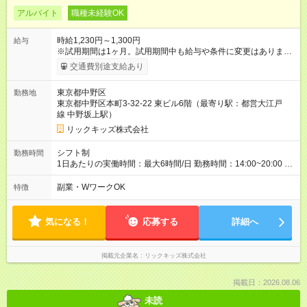
アルバイト
職種未経験OK
時給1,230円～1,300円
給与
※試用期間は1ヶ月。試用期間中も給与や条件に変更はありませ
ん。 【試用期間】試用期間あり 試用期間の長さ：1ヶ月 雇用形
交通費別途支給あり
態、給与は本採用時と同じです。
東京都中野区
勤務地
東京都中野区本町3-32-22 東ビル6階（最寄り駅：都営大江戸
線 中野坂上駅）
リックキッズ株式会社
シフト制
勤務時間
1日あたりの実働時間：最大6時間/日 勤務時間：14:00~20:00 週
3-5日から勤務可能！ 場合によって、平日の朝から勤務可能
副業・WワークOK
特徴
気になる！
応募する
詳細へ
掲載元企業名
リックキッズ株式会社
掲載日：2026.08.06
未読