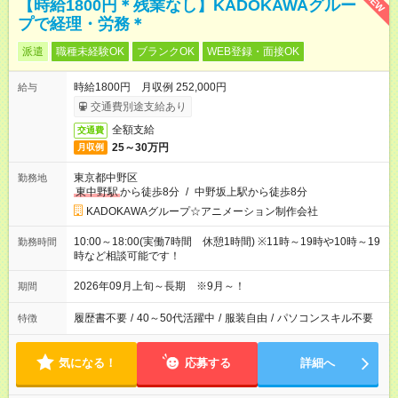
NEW
【時給1800円＊残業なし】KADOKAWAグルー
プで経理・労務＊
派遣
職種未経験OK
ブランクOK
WEB登録・面接OK
時給1800円 月収例 252,000円
給与
交通費別途支給あり
全額支給
交通費
25～30万円
月収例
東京都中野区
勤務地
東中野駅
から徒歩8分
/
中野坂上駅から徒歩8分
KADOKAWAグループ☆アニメーション制作会社
10:00～18:00(実働7時間 休憩1時間) ※11時～19時や10時～19
勤務時間
時など相談可能です！
2026年09月上旬～長期 ※9月～！
期間
履歴書不要
/
40～50代活躍中
/
服装自由
/
パソコンスキル不要
特徴
気になる！
応募する
詳細へ