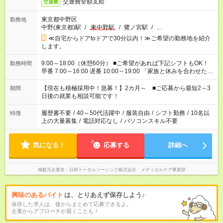
交通費全額支給
交通費
東京都中野区
勤務地
中野(東京都)駅
/
東中野駅
/
鷺ノ宮駅
/
…
≪自宅からドアtoドアで30分以内！≫ご希望の勤務地を紹介
します。
9:00～18:00（休憩60分） ■ご希望があれば下記シフトもOK！
勤務時間
早番 7:00～16:00 遅番 10:00～19:00 「家族と休みを合わせた
い」 「余裕を持って夕飯の準備がしたい」 「できれば残業はし
たくない」 など、ご希望を教えてくださいね。 ※Wワーク希望
【現在も積極採用中！急募！】2カ月～ ■ご応募から最短2～3
期間
の方へ 今ご覧のお仕事で希望する勤務時間と、もう1つのお仕事
日後の就業も相談可能です！
の勤務時間。 合計で週40時間を超える場合は応募できません。
履歴書不要
/
40～50代活躍中
/
服装自由
/
シフト勤務
/
10名以
特徴
上の大量募集
/
電話対応なし
/
パソコンスキル不要
気になる！
応募する
詳細へ
掲載元企業名
日研トータルソーシング株式会社 メディカルケア事業部
興味のあるバイト
は、とりあえず保存しよう♪
保存した求人は、後からまとめて応募できるよ。
企業からアプローチが届くことも！