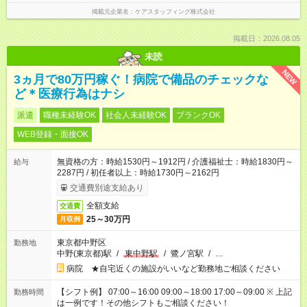
掲載元企業名
ケアスタッフィング株式会社
掲載日：2026.08.05
未読
NEW
3ヵ月で80万円稼ぐ！病院で備品のチェックな
ど＊医療行為はナシ
派遣
職種未経験OK
社会人未経験OK
ブランクOK
WEB登録・面接OK
無資格の方：時給1530円～1912円 / 介護福祉士：時給1830円～
給与
2287円 / 初任者以上：時給1730円～2162円
交通費別途支給あり
全額支給
交通費
25～30万円
月収例
東京都中野区
勤務地
中野(東京都)駅
/
東中野駅
/
鷺ノ宮駅
/
…
病院 ★自宅近くの施設がいいなど勤務地ご相談ください
【シフト例】 07:00～16:00 09:00～18:00 17:00～09:00 ※ 上記
勤務時間
は一例です！その他シフトもご相談ください！