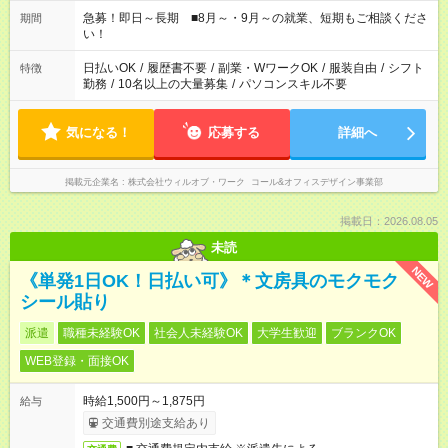
～18:00 10:00～19:00 など！
急募！即日～長期 ■8月～・9月～の就業、短期もご相談くださ
期間
い！
日払いOK
/
履歴書不要
/
副業・WワークOK
/
服装自由
/
シフト
特徴
勤務
/
10名以上の大量募集
/
パソコンスキル不要
気になる！
応募する
詳細へ
掲載元企業名
株式会社ウィルオブ・ワーク コール&オフィスデザイン事業部
掲載日：2026.08.05
未読
NEW
《単発1日OK！日払い可》＊文房具のモクモク
シール貼り
派遣
職種未経験OK
社会人未経験OK
大学生歓迎
ブランクOK
WEB登録・面接OK
時給1,500円～1,875円
給与
交通費別途支給あり