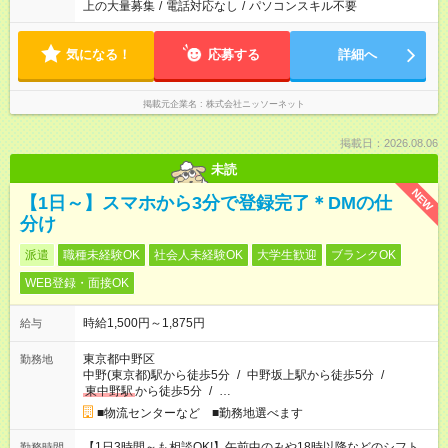
上の大量募集
/
電話対応なし
/
パソコンスキル不要
気になる！
応募する
詳細へ
掲載元企業名
株式会社ニッソーネット
掲載日：2026.08.06
未読
NEW
【1日～】スマホから3分で登録完了＊DMの仕
分け
派遣
職種未経験OK
社会人未経験OK
大学生歓迎
ブランクOK
WEB登録・面接OK
時給1,500円～1,875円
給与
東京都中野区
勤務地
中野(東京都)駅から徒歩5分
/
中野坂上駅から徒歩5分
/
東中野駅
から徒歩5分
/
…
■物流センターなど ■勤務地選べます
【1日3時間～も相談OK!】午前中のみや18時以降などのシフト
勤務時間