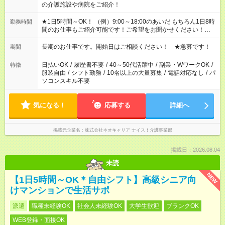
の介護施設や病院をご紹介！
★1日5時間～OK！ （例）9:00～18:00のあいだ もちろん1日8時
勤務時間
間のお仕事もご紹介可能です！ご希望をお聞かせください！★家
庭の都合でお休みが必要な場合も遠慮なくご相談ください。 ※
週最低15時間以上の勤務が必要です
長期のお仕事です。開始日はご相談ください！ ★急募です！
期間
日払いOK
/
履歴書不要
/
40～50代活躍中
/
副業・WワークOK
/
特徴
服装自由
/
シフト勤務
/
10名以上の大量募集
/
電話対応なし
/
パ
ソコンスキル不要
気になる！
応募する
詳細へ
掲載元企業名
株式会社ネオキャリア ナイス！介護事業部
掲載日：2026.08.04
未読
NEW
【1日5時間～OK＊自由シフト】高級シニア向
けマンションで生活サポ
派遣
職種未経験OK
社会人未経験OK
大学生歓迎
ブランクOK
WEB登録・面接OK