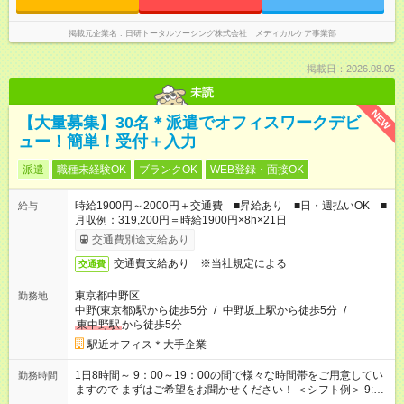
掲載元企業名
日研トータルソーシング株式会社 メディカルケア事業部
掲載日：2026.08.05
未読
NEW
【大量募集】30名＊派遣でオフィスワークデビ
ュー！簡単！受付＋入力
派遣
職種未経験OK
ブランクOK
WEB登録・面接OK
時給1900円～2000円＋交通費 ■昇給あり ■日・週払いOK ■
給与
月収例：319,200円＝時給1900円×8h×21日
交通費別途支給あり
交通費支給あり ※当社規定による
交通費
東京都中野区
勤務地
中野(東京都)駅から徒歩5分
/
中野坂上駅から徒歩5分
/
東中野駅
から徒歩5分
駅近オフィス＊大手企業
1日8時間～ 9：00～19：00の間で様々な時間帯をご用意してい
勤務時間
ますので まずはご希望をお聞かせください！ ＜シフト例＞ 9:00