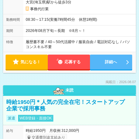
大宮(埼玉県)駅から徒歩3分
事務代行業
08:30～17:15(実働7時間45分 休憩1時間)
勤務時間
2026年08月下旬～長期 ※8月～！
期間
履歴書不要
/
40～50代活躍中
/
服装自由
/
電話対応なし
/
パソ
特徴
コンスキル不要
気になる！
応募する
詳細へ
掲載日：2026.08.07
未読
時給1950円＊人気の完全在宅！スタートアップ
企業で採用事務
派遣
WEB登録・面接OK
時給1950円 月収例 312,000円
給与
交通費別途支給あり