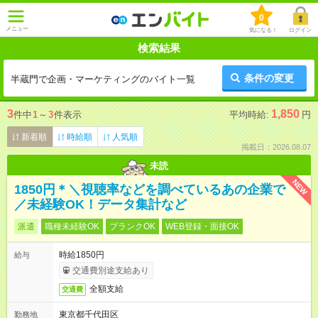
0
メニュー
気になる！
ログイン
検索結果
条件の変更
半蔵門で企画・マーケティングのバイト一覧
3
1,850
件中
1
～
3
件表示
平均時給:
円
新着順
時給順
人気順
掲載日：2026.08.07
未読
NEW
1850円＊＼視聴率などを調べているあの企業で
／未経験OK！データ集計など
派遣
職種未経験OK
ブランクOK
WEB登録・面接OK
時給1850円
給与
交通費別途支給あり
全額支給
交通費
東京都千代田区
勤務地