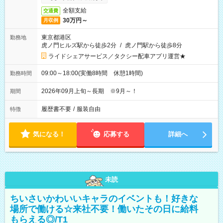
全額支給
交通費
30万円～
月収例
東京都港区
勤務地
虎ノ門ヒルズ駅から徒歩2分
/
虎ノ門駅から徒歩8分
ライドシェアサービス／タクシー配車アプリ運営★
09:00～18:00(実働8時間 休憩1時間)
勤務時間
2026年09月上旬～長期 ※9月～！
期間
履歴書不要
/
服装自由
特徴
気になる！
応募する
詳細へ
未読
ちいさいかわいいキャラのイベントも！好きな
場所で働ける☆来社不要！働いたその日に給料
もらえる◎/T1