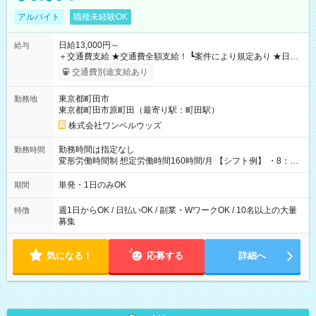
アルバイト
職種未経験OK
日給13,000円～
給与
＋交通費支給 ★交通費全額支給！ ┗案件により規定あり ★日払
いOK！（規定あり） ┗働いたその日に現金GET♪ お仕事後はコ
交通費別途支給あり
ンビニATMから 日払い分を引き落とせます！ 【試用期間】試
用期間なし
東京都町田市
勤務地
東京都町田市原町田（最寄り駅：町田駅）
株式会社ワンベルウッズ
勤務時間は指定なし
勤務時間
変形労働時間制 想定労働時間160時間/月 【シフト例】 ・8：00
～21：00
単発・1日のみOK
期間
週1日からOK / 日払いOK / 副業・WワークOK / 10名以上の大量
特徴
募集
気になる！
応募する
詳細へ