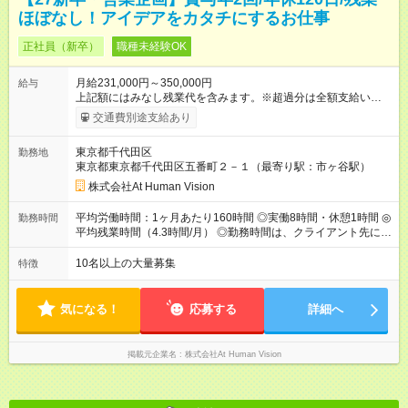
ほぼなし！アイデアをカタチにするお仕事
正社員（新卒）
職種未経験OK
月給231,000円～350,000円
給与
上記額にはみなし残業代を含みます。※超過分は全額支給いたし
ます。 みなし残業代 24,000円 ～ 37,000円／月 みなし残業時
交通費別途支給あり
間 15時間／月 【給与】 月給： 大卒・院卒 ：243，000
円（固定残業代 26，000円） 短大・専門・高専卒：231，000円
東京都千代田区
勤務地
（固定残業代 24，000円） 賞与：年２回 （業績連動型） 昇
東京都東京都千代田区五番町２－１（最寄り駅：市ヶ谷駅）
給：年２回（3月、9月) 試用期間：6ヶ月 ※上記額にはみなし残
業代（月15時間分）が含まれた 金額になります。超過分は追加
株式会社At Human Vision
で全額支給。 【頑張りを給与・キャリアに還元します】 年に2
回⼈事評価があり等級が決まります。 等級に合わせた給与設定
平均労働時間：1ヶ月あたり160時間 ◎実働8時間・休憩1時間 ◎
勤務時間
のため、若い内からでも頑張り次第で給与アップが叶います。
平均残業時間（4.3時間/月） ◎勤務時間は、クライアント先に
⼀般職（20～31万円）→リーダー（⽉給26～36万円） →係⻑
より異なります。 ※＜シフト例＞ 10:00～19:00／11:00～
（⽉給34～45万円）→課⻑（⽉給36～48万円）→部⻑（⽉給40
20:00 平均労働時間：1ヶ月あたり160時間 ◎実働8時間・休憩1
10名以上の大量募集
特徴
～58万円） 【試用期間】試用期間あり 試用期間の長さ：6ヶ月
時間 ◎平均残業時間（4.3時間/月） ◎勤務時間は、クライアント
※ 雇用形態と給与に、本採用時と異なる部分があります。 雇用
先に より異なります。 ※＜シフト例＞ 10:00～19:00／11:00
形態：本採用時と同じです。 給与：月給 224,000円 ～ 330,000
～20:00
気になる！
応募する
詳細へ
円 上記額にはみなし残業代を含みます。※超過分は全額支給い
たします。 みなし残業代 24,000円 ～ 34,000円／月 みなし残業
時間 15時間／月
掲載元企業名
株式会社At Human Vision