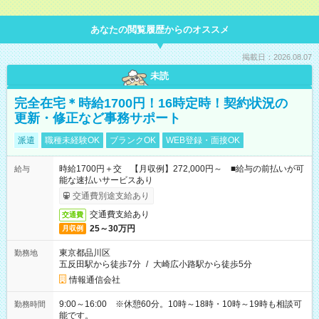
あなたの閲覧履歴からのオススメ
掲載日：2026.08.07
未読
完全在宅＊時給1700円！16時定時！契約状況の
更新・修正など事務サポート
派遣
職種未経験OK
ブランクOK
WEB登録・面接OK
時給1700円＋交 【月収例】272,000円～ ■給与の前払いが可
給与
能な速払いサービスあり
交通費別途支給あり
交通費支給あり
交通費
25～30万円
月収例
東京都品川区
勤務地
五反田駅から徒歩7分
/
大崎広小路駅から徒歩5分
情報通信会社
9:00～16:00 ※休憩60分。10時～18時・10時～19時も相談可
勤務時間
能です。