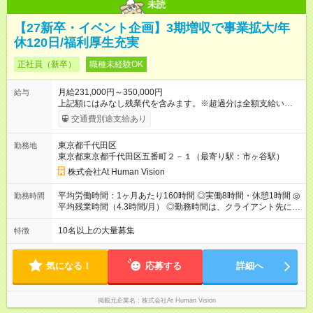
未読
【27新卒・イベント企画】3期増収で事業拡大/年
休120日/福利厚生充実
正社員（新卒）
職種未経験OK
月給231,000円～350,000円
給与
上記額にはみなし残業代を含みます。※超過分は全額支給いたし
ます。 みなし残業代 24,000円 ～ 37,000円／月 みなし残業時
交通費別途支給あり
間 15時間／月 【給与】 月給： 大卒・院卒 ：243，000
円（固定残業代 26，000円） 短大・専門・高専卒：231，000円
東京都千代田区
勤務地
（固定残業代 24，000円） 賞与：年２回 （業績連動型） 昇
東京都東京都千代田区五番町２－１（最寄り駅：市ヶ谷駅）
給：年２回（3月、9月) 試用期間：6ヶ月 ※上記額にはみなし残
業代（月15時間分）が含まれた 金額になります。超過分は追加
株式会社At Human Vision
で全額支給。 【頑張りを給与・キャリアに還元します】 年に2
回⼈事評価があり等級が決まります。 等級に合わせた給与設定
平均労働時間：1ヶ月あたり160時間 ◎実働8時間・休憩1時間 ◎
勤務時間
のため、若い内からでも頑張り次第で給与アップが叶います。
平均残業時間（4.3時間/月） ◎勤務時間は、クライアント先に
⼀般職（20～31万円）→リーダー（⽉給26～36万円） →係⻑
より異なります。 ※＜シフト例＞ 10:00～19:00／11:00～
（⽉給34～45万円）→課⻑（⽉給36～48万円）→部⻑（⽉給40
20:00 平均労働時間：1ヶ月あたり160時間 ◎実働8時間・休憩1
10名以上の大量募集
特徴
～58万円） 【試用期間】試用期間あり 試用期間の長さ：6ヶ月
時間 ◎平均残業時間（4.3時間/月） ◎勤務時間は、クライアント
※ 雇用形態と給与に、本採用時と異なる部分があります。 雇用
先に より異なります。 ※＜シフト例＞ 10:00～19:00／11:00
形態：本採用時と同じです。 給与：月給 224,000円 ～ 330,000
～20:00
気になる！
応募する
詳細へ
円 上記額にはみなし残業代を含みます。※超過分は全額支給い
たします。 みなし残業代 24,000円 ～ 34,000円／月 みなし残業
時間 15時間／月
掲載元企業名
株式会社At Human Vision