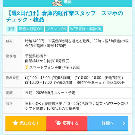
未読
【週2日だけ】倉庫内軽作業スタッフ スマホの
チェック・検品
派遣
職種未経験OK
ブランクOK
WEB登録・面接OK
時給1400円 ※実働8時間を超える勤務、22時～翌5時勤務の場
給与
合25％割増：時給1750円
千葉県船橋市
勤務地
南船橋駅から徒歩10分程度
スマートフォンを取り扱う倉庫
(1)9:00～18:00（実働8時間） (2)10:00～18:00（実働7時間）
勤務時間
(3)10:00～17:00（実働6時間） ※時間帯選べます ※休憩60分
長期 2026年9月スタート予定
期間
日払いOK
/
履歴書不要
/
40～50代活躍中
/
副業・WワークOK
/
特徴
シフト勤務
/
10名以上の大量募集
気になる！
応募する
詳細へ