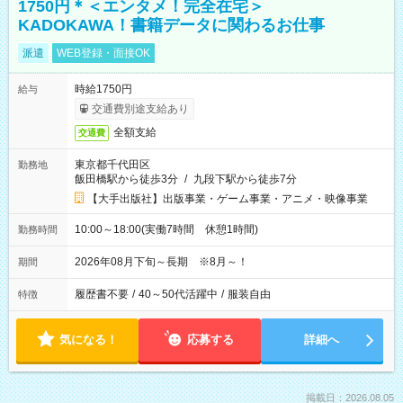
1750円＊＜エンタメ！完全在宅＞
KADOKAWA！書籍データに関わるお仕事
派遣
WEB登録・面接OK
時給1750円
給与
交通費別途支給あり
全額支給
交通費
東京都千代田区
勤務地
飯田橋駅から徒歩3分
/
九段下駅から徒歩7分
【大手出版社】出版事業・ゲーム事業・アニメ・映像事業
10:00～18:00(実働7時間 休憩1時間)
勤務時間
2026年08月下旬～長期 ※8月～！
期間
履歴書不要
/
40～50代活躍中
/
服装自由
特徴
気になる！
応募する
詳細へ
掲載日：2026.08.05