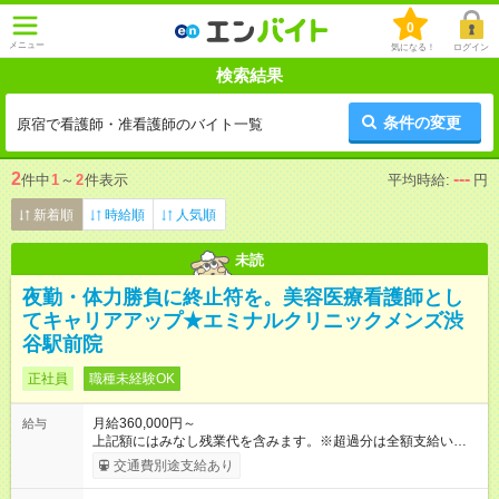
0
メニュー
気になる！
ログイン
検索結果
条件の変更
原宿で看護師・准看護師のバイト一覧
2
---
件中
1
～
2
件表示
平均時給:
円
新着順
時給順
人気順
未読
夜勤・体力勝負に終止符を。美容医療看護師とし
てキャリアアップ★エミナルクリニックメンズ渋
谷駅前院
正社員
職種未経験OK
月給360,000円～
給与
上記額にはみなし残業代を含みます。※超過分は全額支給いたし
ます。 みなし残業代 46,900円／月 みなし残業時間 23時間／月
交通費別途支給あり
【試用期間】試用期間あり 試用期間の長さ：6ヶ月 ※ 雇用形態
と給与に、本採用時と異なる部分があります。 雇用形態：中途