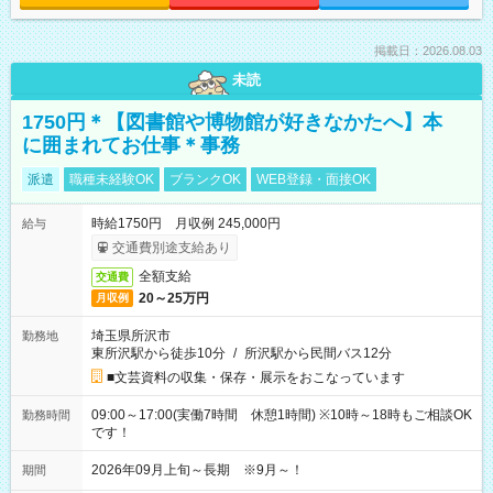
掲載日：2026.08.03
未読
1750円＊【図書館や博物館が好きなかたへ】本
に囲まれてお仕事＊事務
派遣
職種未経験OK
ブランクOK
WEB登録・面接OK
時給1750円 月収例 245,000円
給与
交通費別途支給あり
全額支給
交通費
20～25万円
月収例
埼玉県所沢市
勤務地
東所沢駅から徒歩10分
/
所沢駅から民間バス12分
■文芸資料の収集・保存・展示をおこなっています
09:00～17:00(実働7時間 休憩1時間) ※10時～18時もご相談OK
勤務時間
です！
2026年09月上旬～長期 ※9月～！
期間