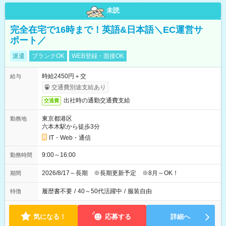
未読
完全在宅で16時まで！英語&日本語＼EC運営サ
ポート／
派遣
ブランクOK
WEB登録・面接OK
時給2450円＋交
給与
交通費別途支給あり
出社時の通勤交通費支給
交通費
東京都港区
勤務地
六本木駅から徒歩3分
IT・Web・通信
9:00～16:00
勤務時間
2026/8/17～長期 ※長期更新予定 ※8月～OK！
期間
履歴書不要
/
40～50代活躍中
/
服装自由
特徴
気になる！
応募する
詳細へ