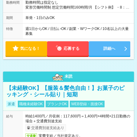
勤務時間は指定なし
勤務時間
変形労働時間制 想定労働時間160時間/月 【シフト例】 ・8：00
～21：00
単発・1日のみOK
期間
週1日からOK / 日払いOK / 副業・WワークOK / 10名以上の大量
特徴
募集
気になる！
応募する
詳細へ
未読
【未経験OK】【服装＆髪色自由！】お菓子のピ
ッキング・シール貼り｜短期
派遣
職種未経験OK
ブランクOK
WEB登録・面接OK
時給1400円／月収例：117,600円＝1,400円×4時間×21日勤務の
給与
場合＋交通費別途支給
交通費別途支給あり
実費支給／当社規定あり。
交通費