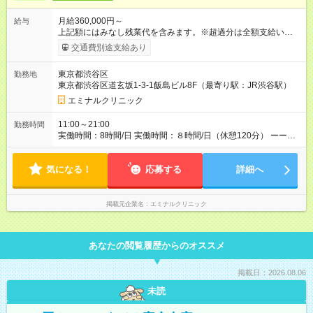
月給360,000円～
給与
上記額にはみなし残業代を含みます。※超過分は全額支給いたし
ます。 みなし残業代 46,900円／月 みなし残業時間 23時間／月
交通費別途支給あり
【試用期間】試用期間あり 試用期間の長さ：6ヶ月 ※ 雇用形態
と給与に、本採用時と異なる部分があります。 雇用形態：中途
東京都渋谷区
勤務地
採用（契約社員） 給与：月給 340,000円 ～ 340,000円 上記額に
東京都渋谷区道玄坂1-3-1飯島ビル8F（最寄り駅：JR渋谷駅）
はみなし残業代を含みます。※超過分は全額支給いたします。
みなし残業代 46,900円／月 みなし残業時間 23時間／月
エミナルクリニック
11:00～21:00
勤務時間
実働時間：8時間/日 実働時間：８時間/日（休憩120分） ーーー
ーーーーーーー ◆残業少なめ＆通勤も楽々◆ ーーーーーーーー
ーー 11時開院のため、朝はゆっくり出勤ができます！通勤ラッ
気になる！
シュを避けて通勤できるため快適♪ ーーーーーーーーーー ◆夜勤
応募する
詳細へ
はありません◆ ーーーーーーーーーー クリニック勤務のため夜
勤や当直はありません♪
掲載元企業名
エミナルクリニック
あなたの閲覧履歴からのオススメ
掲載日：2026.08.06
未読