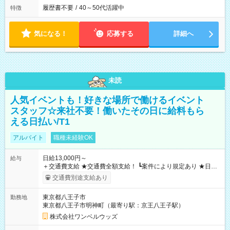
履歴書不要
/
40～50代活躍中
特徴
気になる！
応募する
詳細へ
未読
人気イベントも！好きな場所で働けるイベント
スタッフ☆来社不要！働いたその日に給料もら
える日払い/T1
アルバイト
職種未経験OK
日給13,000円～
給与
＋交通費支給 ★交通費全額支給！ ┗案件により規定あり ★日払
いOK！（規定あり） ┗働いたその日に現金GET♪ お仕事後はコ
交通費別途支給あり
ンビニATMから 日払い分を引き落とせます！ 【試用期間】試
用期間なし
東京都八王子市
勤務地
東京都八王子市明神町（最寄り駅：京王八王子駅）
株式会社ワンベルウッズ