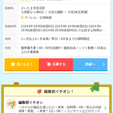
さいたま市見沼区
勤務地
七里駅から車6分
/
大宮公園駅
/
大宮(埼玉県)駅
アパレル・日用雑貨
(1)14:00-18:00(休憩0分) (2)14:00-19:00(休憩0分) (3)14:00-
勤務時間
19:30(休憩0分) (4)14:00-20:00(休憩45分) ※お好きな時間が選べ
ます
1ヶ月以上3ヶ月未満／即日～8月末までの期間限定
期間
履歴書不要
/
40～50代活躍中
/
服装自由
/
シフト勤務
/
10名以
特徴
上の大量募集
気になる！
応募する
詳細へ
編集部イチオシ
＜ホテルの備品を運ぶだけ＞単発・短時間～OK／安心の日給
保障＊夜勤、＜単発＊1日～OK！＞コンサートなどのグッズ