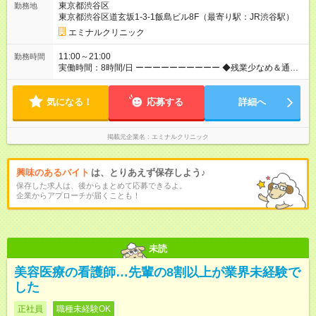
東京都渋谷区
勤務地
採用（契約社員） 給与：月給 340,000円 ～ 340,000円 上記額に
東京都渋谷区道玄坂1-3-1飯島ビル8F（最寄り駅：JR渋谷駅）
はみなし残業代を含みます。※超過分は全額支給いたします。
みなし残業代 46,900円／月 みなし残業時間 23時間／月
エミナルクリニック
11:00～21:00
勤務時間
実働時間：8時間/日 ーーーーーーーーーー ◆残業少なめ＆通勤
も楽々◆ ーーーーーーーーーー 11時開院のため、朝はゆっくり
出勤ができます！通勤ラッシュを避けて通勤できるため快適♪ ー
気になる！
ーーーーーーーーー ◆夜勤はありません◆ ーーーーーーーーー
応募する
詳細へ
ー クリニック勤務のため夜勤や当直はありません♪
掲載元企業名
エミナルクリニック
興味のあるバイト
は、とりあえず保存しよう♪
保存した求人は、後からまとめて応募できるよ。
企業からアプローチが届くことも！
未読
美容医療の看護師…先輩の8割以上が業界未経験で
した
正社員
職種未経験OK