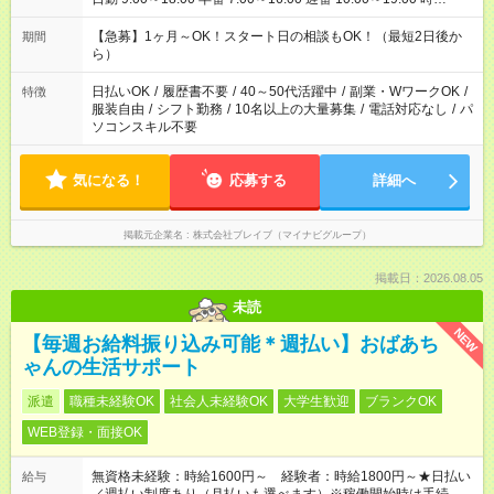
短 10:00～15:00 上記はあくまで一例です。 「夕方までには帰宅
しておきたい」 「朝はゆっくりのスタートがいい」 「お昼の時
【急募】1ヶ月～OK！スタート日の相談もOK！（最短2日後か
期間
間を有効に使いたい」 など、ご希望があれば教えてください
ら）
ね。
日払いOK
/
履歴書不要
/
40～50代活躍中
/
副業・WワークOK
/
特徴
服装自由
/
シフト勤務
/
10名以上の大量募集
/
電話対応なし
/
パ
ソコンスキル不要
気になる！
応募する
詳細へ
掲載元企業名
株式会社ブレイブ（マイナビグループ）
掲載日：2026.08.05
未読
NEW
【毎週お給料振り込み可能＊週払い】おばあち
ゃんの生活サポート
派遣
職種未経験OK
社会人未経験OK
大学生歓迎
ブランクOK
WEB登録・面接OK
無資格未経験：時給1600円～ 経験者：時給1800円～★日払い
給与