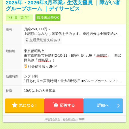
2025年・2026年3月卒業♪ 生活支援員 ｜障がい者
グループホーム ｜デイサービス
正社員（新卒）
職種未経験OK
月給260,000円～
給与
上記額にはみなし残業代を含みます。※超過分は全額支給いたし
ます。 みなし残業代 40,000円 みなし残業時間 23時間 ■月給内
交通費別途支給あり
訳 基本給170,000円 職務手当❶10,000円 職務手当❷8,500円 固
定残業40,000円 (23ｈ/月） 住宅手当20,000円（一律） ライフ
東京都昭島市
勤務地
プラン手当10,000円（一律） 処遇改善1,500円 ※別途、資格手
東京都昭島市拝島町2-10-11（最寄り駅：JR「
拝島駅
」 西武
当・子供手当を上乗せ ※固定残業代超過分は全額支給 ※夜勤手
拝島線「
拝島駅
」）
当は1回10,000円、月2～3回程度 ※土日手当は1回2,500円、月4
回程度 ■契約形態 試用期間6カ月（その間は契約社員） ※試用期
社会福祉法人SHIP
間中は職務手当❷なし・固定残業40,000円 (24ｈ/月） ■各等級
スタート時の基本給＋職務手当❶❷＋ライフプラン手当＋処遇改
シフト制
勤務時間
善＋住宅手当＋役職手当 1等級 260,000円 2等級 267,100円 3
1日あたりの実働時間：最大8時間/日 ■グループホーム シフト制
等級 281,900円 4等級 317,800円 主任 5等級 379,800円 サビ
早番7:00～16:00（休憩1H） 遅番12:00～21:00（休憩1H） 夜勤
管 ︙ 8等級 426,000円 サビ管 【試用期間】試用期間あり 試用
16:00～10:00（休憩2H） ※夜勤は月に２～３回程度 ■デイサ
10名以上の大量募集
特徴
期間の長さ：6ヶ月 ※ 雇用形態と給与に、本採用時と異なる部分
ービス 平日 9：00 ～18：00（休憩1H） 土日祝休み
があります。 雇用形態：新卒採用（契約社員） 給与：月
給 251,500円 ～ 281,500円 上記額にはみなし残業代を含みま
気になる！
応募する
詳細へ
す。※超過分は全額支給いたします。 みなし残業代 40,000円 み
なし残業時間 24時間 ※試用期間中は職務手当❷なし・固定残業
40,000円 (24ｈ/月）
掲載元企業名
社会福祉法人SHIP