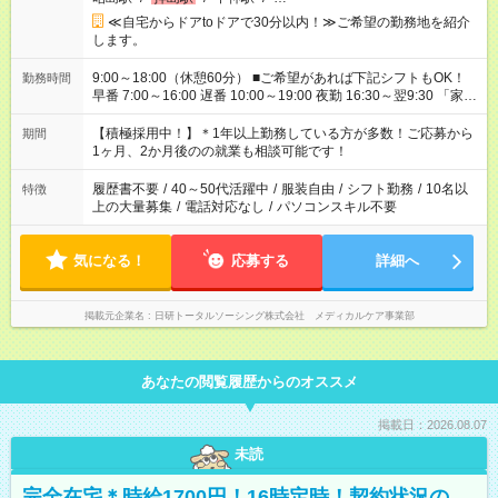
≪自宅からドアtoドアで30分以内！≫ご希望の勤務地を紹介
します。
9:00～18:00（休憩60分） ■ご希望があれば下記シフトもOK！
勤務時間
早番 7:00～16:00 遅番 10:00～19:00 夜勤 16:30～翌9:30 「家族
と休みを合わせたい」 「余裕を持って夕飯の準備がしたい」
「できれば残業はしたくない」 など、ご希望を教えてください
【積極採用中！】＊1年以上勤務している方が多数！ご応募から
期間
ね。 ※Wワーク希望の方へ 今ご覧のお仕事で希望する勤務時間
1ヶ月、2か月後のの就業も相談可能です！
と、もう1つのお仕事の勤務時間が 合計で週40時間を超える場
合は応募できません。
履歴書不要
/
40～50代活躍中
/
服装自由
/
シフト勤務
/
10名以
特徴
上の大量募集
/
電話対応なし
/
パソコンスキル不要
気になる！
応募する
詳細へ
掲載元企業名
日研トータルソーシング株式会社 メディカルケア事業部
あなたの閲覧履歴からのオススメ
掲載日：2026.08.07
未読
完全在宅＊時給1700円！16時定時！契約状況の