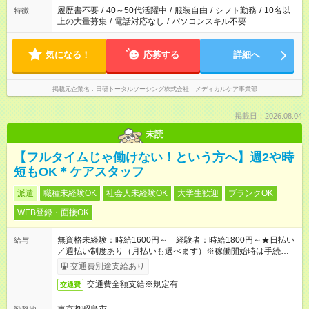
合は応募できません。
履歴書不要
/
40～50代活躍中
/
服装自由
/
シフト勤務
/
10名以
特徴
上の大量募集
/
電話対応なし
/
パソコンスキル不要
気になる！
応募する
詳細へ
掲載元企業名
日研トータルソーシング株式会社 メディカルケア事業部
掲載日：2026.08.04
未読
【フルタイムじゃ働けない！という方へ】週2や時
短もOK＊ケアスタッフ
派遣
職種未経験OK
社会人未経験OK
大学生歓迎
ブランクOK
WEB登録・面接OK
無資格未経験：時給1600円～ 経験者：時給1800円～★日払い
給与
／週払い制度あり（月払いも選べます）※稼働開始時は手続き完
了次第のお支払いとなります。
交通費別途支給あり
交通費全額支給※規定有
交通費