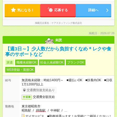
気になる！
応募する
詳細へ
掲載元企業名
ケアスタッフィング株式会社
掲載日：2026.07.28
未読
【週3日～】少人数だから負担すくなめ＊レクや食
事のサポートなど
派遣
職種未経験OK
社会人未経験OK
ブランクOK
WEB登録・面接OK
無資格未経験：時給1400円～ ■週払いOK ■扶養内OK ■日収
給与
1万1200円以上
交通費別途支給あり
交通費全額支給
交通費
東京都昭島市
勤務地
昭島駅
/
拝島駅
/
中神駅
/
…
デイサービス ■勤務地選べます！お気軽にご相談ください！