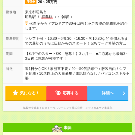
20～25万円
月収例
東京都昭島市
勤務地
昭島駅
/
拝島駅
/
中神駅
/
…
≪自宅からドアtoドアで30分以内！≫ご希望の勤務地を紹介
します。
▽シフト例 ・16:30～翌9:30 ・16:30～翌10:30など ※慣れるま
勤務時間
での最初のうちは日勤からのスタート！ ※Wワーク希望の方へ
今ご覧のお仕事で希望する勤務時間と、もう1つのお仕事の勤務
時間。 合計で週40時間を超える場合は応募できません。
【8月中のスタートOK！急募！】2カ月～ ■ご応募から最短2～
期間
3日後に就業が可能です！
週1日からOK
/
履歴書不要
/
40～50代活躍中
/
服装自由
/
シフ
特徴
ト勤務
/
10名以上の大量募集
/
電話対応なし
/
パソコンスキル不
要
気になる！
応募する
詳細へ
掲載元企業名
日研トータルソーシング株式会社 メディカルケア事業部
未読