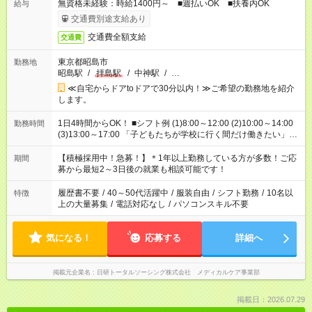
無資格未経験：時給1400円～ ■週払いOK ■扶養内OK
給与
交通費別途支給あり
交通費全額支給
交通費
東京都昭島市
勤務地
昭島駅
/
拝島駅
/
中神駅
/
…
≪自宅からドアtoドアで30分以内！≫ご希望の勤務地を紹介
します。
1日4時間からOK！ ■シフト例 (1)8:00～12:00 (2)10:00～14:00
勤務時間
(3)13:00～17:00 「子どもたちが学校に行く間だけ働きたい」
「余裕を持って夕飯の準備がしたい」 「午前中は働いて、午後
はプライベートの時間にしたい」 など、ご希望を教えてくださ
【積極採用中！急募！】＊1年以上勤務している方が多数！ご応
期間
いね。 ※Wワーク希望の方へ 今ご覧のお仕事で希望する勤務時
募から最短2～3日後の就業も相談可能です！
間と、もう1つのお仕事の勤務時間。 合計で週40時間を超える
場合は応募できません。
履歴書不要
/
40～50代活躍中
/
服装自由
/
シフト勤務
/
10名以
特徴
上の大量募集
/
電話対応なし
/
パソコンスキル不要
気になる！
応募する
詳細へ
掲載元企業名
日研トータルソーシング株式会社 メディカルケア事業部
掲載日：2026.07.29