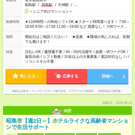
東京都昭島市
勤務地
昭島駅
/
拝島駅
/
中神駅
/
…
＜シニア向けマンション＞
★1日6時間～の時短シフトOK ★スタート時間選べます！ 7:00～
勤務時間
16:00 9:00～17:00 11:00～19:00 など 残業なし！ ※Wワークの
場合、他のお仕事と合わせ週40時間超の就業はご案内できませ
ん ※法令に基づき、週20時間以上勤務は社会保険への加入対象
開始日はご相談ください！ ★急募 ★職場が気に入れば、長期
期間
となります ※労働者派遣法（日雇い派遣の原則禁止）により、
でも働けます！
短時間・短期間の就業はご案内が難しい場合があります
日払いOK
/
履歴書不要
/
40～50代活躍中
/
副業・WワークOK
/
特徴
服装自由
/
シフト勤務
/
10名以上の大量募集
/
電話対応なし
/
パ
ソコンスキル不要
気になる！
応募する
詳細へ
掲載元企業名
マンパワーグループ株式会社 ケアサービス事業部 （医療福祉介護関連）
掲載日：2026.08.04
未読
昭島市【週2日～】ホテルライクな高齢者マンショ
ンで生活サポート