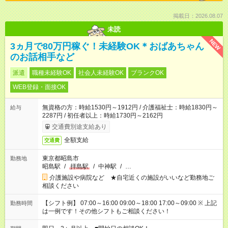
掲載日：2026.08.07
未読
NEW
3ヵ月で80万円稼ぐ！未経験OK＊おばあちゃん
のお話相手など
派遣
職種未経験OK
社会人未経験OK
ブランクOK
WEB登録・面接OK
無資格の方：時給1530円～1912円 / 介護福祉士：時給1830円～
給与
2287円 / 初任者以上：時給1730円～2162円
交通費別途支給あり
全額支給
交通費
東京都昭島市
勤務地
昭島駅
/
拝島駅
/
中神駅
/
…
介護施設や病院など ★自宅近くの施設がいいなど勤務地ご
相談ください
【シフト例】 07:00～16:00 09:00～18:00 17:00～09:00 ※ 上記
勤務時間
は一例です！その他シフトもご相談ください！