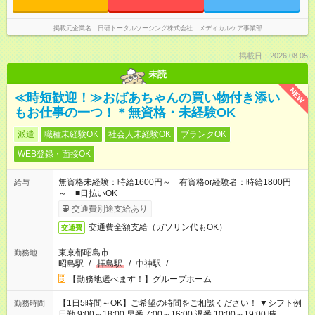
掲載元企業名
日研トータルソーシング株式会社 メディカルケア事業部
掲載日：2026.08.05
未読
NEW
≪時短歓迎！≫おばあちゃんの買い物付き添い
もお仕事の一つ！＊無資格・未経験OK
派遣
職種未経験OK
社会人未経験OK
ブランクOK
WEB登録・面接OK
無資格未経験：時給1600円～ 有資格or経験者：時給1800円
給与
～ ■日払いOK
交通費別途支給あり
交通費全額支給（ガソリン代もOK）
交通費
東京都昭島市
勤務地
昭島駅
/
拝島駅
/
中神駅
/
…
【勤務地選べます！】グループホーム
【1日5時間～OK】ご希望の時間をご相談ください！ ▼シフト例
勤務時間
日勤 9:00～18:00 早番 7:00～16:00 遅番 10:00～19:00 時