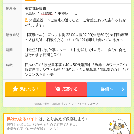
東京都昭島市
勤務地
昭島駅
/
拝島駅
/
中神駅
/
…
介護施設 ※ご自宅の近くなど、ご希望にあった案件を紹介
いたします。
【夜勤のみ】 ▽シフト例 22:00～翌07:00(休憩60分) ★日勤希望
勤務時間
の方は別途ご相談ください！ ※週40時間以上働いている方のW
ワークはNG
【最短2日でお仕事スタート！】お試しで1ヶ月～！自分に合え
期間
ばそのまま長期もOK！
日払いOK
/
履歴書不要
/
40～50代活躍中
/
副業・WワークOK
/
特徴
服装自由
/
シフト勤務
/
10名以上の大量募集
/
電話対応なし
/
パ
ソコンスキル不要
気になる！
応募する
詳細へ
掲載元企業名
株式会社ブレイブ（マイナビグループ）
興味のあるバイト
は、とりあえず保存しよう♪
保存した求人は、後からまとめて応募できるよ。
企業からアプローチが届くことも！