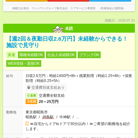
掲載元企業名
マンパワーグループ株式会社 ケアサービス事業部 （医療福祉介護関連）
掲載日：2026.07.31
未読
【週2回＆夜勤日収2.6万円】未経験からできる！
施設で見守り
派遣
職種未経験OK
社会人未経験OK
ブランクOK
WEB登録・面接OK
日収2.6万円：時給1400円×8h＋残業割増（時給1.25×8h）+深夜
給与
割増（時給0.25×5h）
交通費別途支給あり
交通費全額支給
交通費
20～25万円
月収例
東京都昭島市
勤務地
昭島駅
/
拝島駅
/
中神駅
/
…
≪自宅からドアtoドアで30分以内！≫ご希望の勤務地を紹介
します。