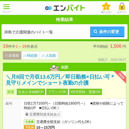
0
メニュー
気になる！
ログイン
検索結果
条件の変更
拝島で介護関連のバイト一覧
19
1,506
件中
1
～
19
件表示
平均時給:
円
新着順
時給順
人気順
掲載日：2026.08.07
未読
NEW
＼月8回で月収13.6万円／即日勤務×日払い可＊
見守りメインでショート夜勤の介護
派遣
社会人未経験OK
ブランクOK
WEB登録・面接OK
日収1万7100円～（日勤時給1800円～） ■資格や経験によって
給与
時給UP ■日払いOK！
交通費別途支給あり
交通費全額支給（ガソリン代もOK）
交通費
10～15万円
月収例