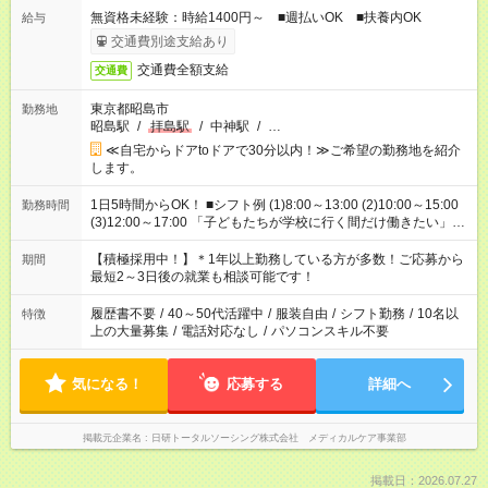
無資格未経験：時給1400円～ ■週払いOK ■扶養内OK
給与
交通費別途支給あり
交通費全額支給
交通費
東京都昭島市
勤務地
昭島駅
/
拝島駅
/
中神駅
/
…
≪自宅からドアtoドアで30分以内！≫ご希望の勤務地を紹介
します。
1日5時間からOK！ ■シフト例 (1)8:00～13:00 (2)10:00～15:00
勤務時間
(3)12:00～17:00 「子どもたちが学校に行く間だけ働きたい」
「余裕を持って夕飯の準備がしたい」 「午前中は働いて、午後
はプライベートの時間にしたい」 など、ご希望を教えてくださ
【積極採用中！】＊1年以上勤務している方が多数！ご応募から
期間
いね。 ※Wワーク希望の方へ 今ご覧のお仕事で希望する勤務時
最短2～3日後の就業も相談可能です！
間と、もう1つのお仕事の勤務時間。 合計で週40時間を超える
場合は応募できません。
履歴書不要
/
40～50代活躍中
/
服装自由
/
シフト勤務
/
10名以
特徴
上の大量募集
/
電話対応なし
/
パソコンスキル不要
気になる！
応募する
詳細へ
掲載元企業名
日研トータルソーシング株式会社 メディカルケア事業部
掲載日：2026.07.27