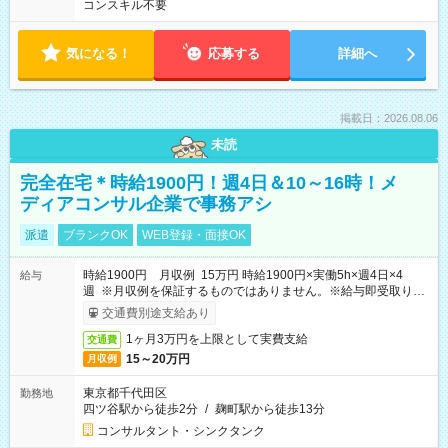
コンスキル不要
気になる！
応募する
詳細へ
掲載日：2026.08.06
未読
完全在宅＊時給1900円！週4日＆10～16時！メ
ディアコンサル企業で事務アシ
派遣
ブランクOK
WEB登録・面接OK
時給1900円 月収例 15万円 時給1900円×実働5h×週4日×4
給与
週 ※月収例を保証するものではありません。※給与即受取りサ
ービス利用可（利用条件有）
交通費別途支給あり
1ヶ月3万円を上限として実費支給
交通費
15～20万円
月収例
東京都千代田区
勤務地
四ツ谷駅から徒歩2分
/
麹町駅から徒歩13分
コンサルタント・シンクタンク