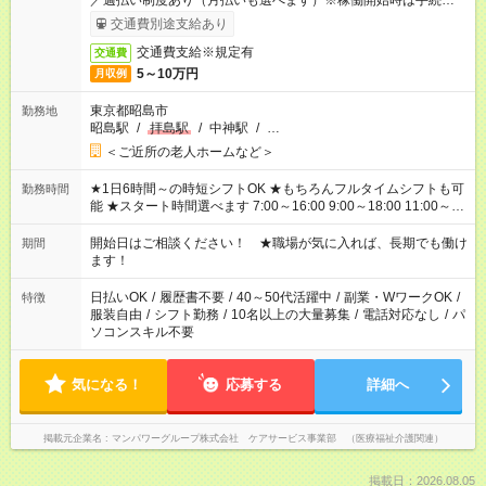
／週払い制度あり（月払いも選べます）※稼働開始時は手続き完
了次第のお支払いとなります。
交通費別途支給あり
交通費支給※規定有
交通費
5～10万円
月収例
東京都昭島市
勤務地
昭島駅
/
拝島駅
/
中神駅
/
…
＜ご近所の老人ホームなど＞
★1日6時間～の時短シフトOK ★もちろんフルタイムシフトも可
勤務時間
能 ★スタート時間選べます 7:00～16:00 9:00～18:00 11:00～
20:00 など 残業なし！ ※Wワークの場合、他のお仕事と合わせ
週40時間超の就業はご案内できません ※法令に基づき、週20時
開始日はご相談ください！ ★職場が気に入れば、長期でも働け
期間
間以上勤務は社会保険への加入対象となります ※労働者派遣法
ます！
（日雇い派遣の原則禁止）により、短時間・短期間の就業はご
案内が難しい場合があります
日払いOK
/
履歴書不要
/
40～50代活躍中
/
副業・WワークOK
/
特徴
服装自由
/
シフト勤務
/
10名以上の大量募集
/
電話対応なし
/
パ
ソコンスキル不要
気になる！
応募する
詳細へ
掲載元企業名
マンパワーグループ株式会社 ケアサービス事業部 （医療福祉介護関連）
掲載日：2026.08.05