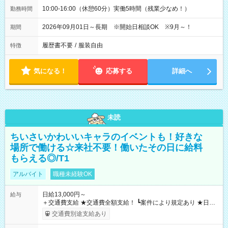
10:00-16:00（休憩60分）実働5時間（残業少なめ！）
勤務時間
2026年09月01日～長期 ※開始日相談OK ※9月～！
期間
履歴書不要
/
服装自由
特徴
気になる！
応募する
詳細へ
未読
ちいさいかわいいキャラのイベントも！好きな
場所で働ける☆来社不要！働いたその日に給料
もらえる◎/T1
アルバイト
職種未経験OK
日給13,000円～
給与
＋交通費支給 ★交通費全額支給！ ┗案件により規定あり ★日払
いOK！（規定あり） ┗働いたその日に現金GET♪ お仕事後はコ
交通費別途支給あり
ンビニATMから 日払い分を引き落とせます！ 【試用期間】試
用期間なし