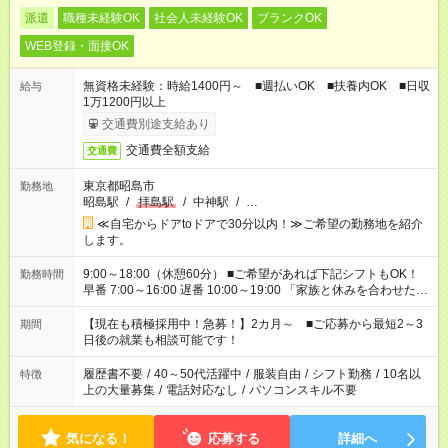
派遣
職種未経験OK
社会人未経験OK
ブランクOK
WEB登録・面接OK
無資格未経験：時給1400円～ ■週払いOK ■扶養内OK ■日収
給与
1万1200円以上
交通費別途支給あり
交通費全額支給
交通費
東京都昭島市
勤務地
昭島駅
/
拝島駅
/
中神駅
/
…
≪自宅からドアtoドアで30分以内！≫ご希望の勤務地を紹介
します。
9:00～18:00（休憩60分） ■ご希望があれば下記シフトもOK！
勤務時間
早番 7:00～16:00 遅番 10:00～19:00 「家族と休みを合わせた
い」 「余裕を持って夕飯の準備がしたい」 「できれば残業はし
たくない」 など、ご希望を教えてくださいね。 ※Wワーク希望
【現在も積極採用中！急募！】2カ月～ ■ご応募から最短2～3
期間
の方へ 今ご覧のお仕事で希望する勤務時間と、もう1つのお仕事
日後の就業も相談可能です！
の勤務時間。 合計で週40時間を超える場合は応募できません。
履歴書不要
/
40～50代活躍中
/
服装自由
/
シフト勤務
/
10名以
特徴
上の大量募集
/
電話対応なし
/
パソコンスキル不要
気になる！
応募する
詳細へ