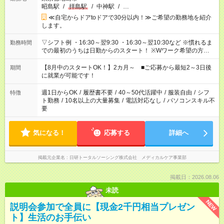
昭島駅
/
拝島駅
/
中神駅
/
…
≪自宅からドアtoドアで30分以内！≫ご希望の勤務地を紹介
します。
▽シフト例 ・16:30～翌9:30 ・16:30～翌10:30など ※慣れるま
勤務時間
での最初のうちは日勤からのスタート！ ※Wワーク希望の方へ
複数就業の場合は、合計40時間以内。
【8月中のスタートOK！】2カ月～ ■ご応募から最短2～3日後
期間
に就業が可能です！
週1日からOK
/
履歴書不要
/
40～50代活躍中
/
服装自由
/
シフ
特徴
ト勤務
/
10名以上の大量募集
/
電話対応なし
/
パソコンスキル不
要
気になる！
応募する
詳細へ
掲載元企業名
日研トータルソーシング株式会社 メディカルケア事業部
掲載日：2026.08.06
未読
NEW
説明会参加で全員に【現金2千円相当プレゼン
ト】生活のお手伝い