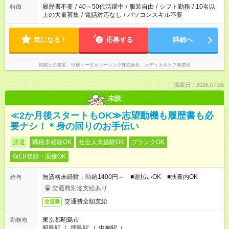
合は応募できません。
履歴書不要
/
40～50代活躍中
/
服装自由
/
シフト勤務
/
10名以
特徴
上の大量募集
/
電話対応なし
/
パソコンスキル不要
気になる！
応募する
詳細へ
掲載元企業名
日研トータルソーシング株式会社 メディカルケア事業部
掲載日：2026.07.26
未読
≪2か月後スタートもOK≫志望動機も履歴書も必
要ナシ！＊身の回りのお手伝い
派遣
職種未経験OK
社会人未経験OK
ブランクOK
WEB登録・面接OK
無資格未経験：時給1400円～ ■週払いOK ■扶養内OK
給与
交通費別途支給あり
交通費全額支給
交通費
東京都昭島市
勤務地
昭島駅
/
拝島駅
/
中神駅
/
…