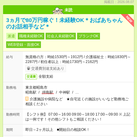
掲載日：2026.08.07
未読
NEW
3ヵ月で80万円稼ぐ！未経験OK＊おばあちゃん
のお話相手など＊
派遣
職種未経験OK
社会人未経験OK
ブランクOK
WEB登録・面接OK
無資格の方：時給1530円～1912円 / 介護福祉士：時給1830円～
給与
2287円 / 初任者以上：時給1730円～2162円
交通費別途支給あり
全額支給
交通費
東京都昭島市
勤務地
昭島駅
/
拝島駅
/
中神駅
/
…
介護施設や病院など ★自宅近くの施設がいいなど勤務地ご
相談ください
【シフト例】 07:00～16:00 09:00～18:00 17:00～09:00 ※ 上記
勤務時間
は一例です！その他シフトもご相談ください！
即日～2ヶ月以上 ■開始日の相談OK！
期間