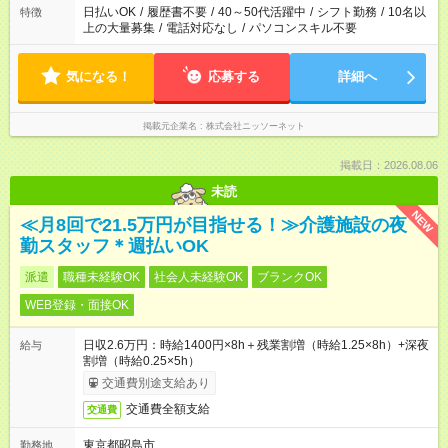
日払いOK
/
履歴書不要
/
40～50代活躍中
/
シフト勤務
/
10名以
特徴
上の大量募集
/
電話対応なし
/
パソコンスキル不要
気になる！
応募する
詳細へ
掲載元企業名
株式会社ニッソーネット
掲載日：2026.08.06
未読
NEW
≪月8回で21.5万円が目指せる！≫介護施設の夜
勤スタッフ＊週払いOK
派遣
職種未経験OK
社会人未経験OK
ブランクOK
WEB登録・面接OK
日収2.6万円：時給1400円×8h＋残業割増（時給1.25×8h）+深夜
給与
割増（時給0.25×5h）
交通費別途支給あり
交通費全額支給
交通費
東京都昭島市
勤務地