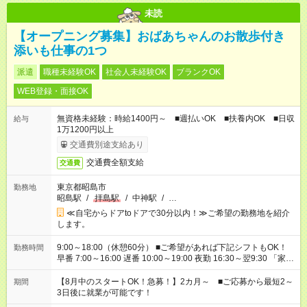
未読
【オープニング募集】おばあちゃんのお散歩付き
添いも仕事の1つ
派遣
職種未経験OK
社会人未経験OK
ブランクOK
WEB登録・面接OK
無資格未経験：時給1400円～ ■週払いOK ■扶養内OK ■日収
給与
1万1200円以上
交通費別途支給あり
交通費全額支給
交通費
東京都昭島市
勤務地
昭島駅
/
拝島駅
/
中神駅
/
…
≪自宅からドアtoドアで30分以内！≫ご希望の勤務地を紹介
します。
9:00～18:00（休憩60分） ■ご希望があれば下記シフトもOK！
勤務時間
早番 7:00～16:00 遅番 10:00～19:00 夜勤 16:30～翌9:30 「家族
と休みを合わせたい」 「余裕を持って夕飯の準備がしたい」
「できれば残業はしたくない」 など、ご希望を教えてください
【8月中のスタートOK！急募！】2カ月～ ■ご応募から最短2～
期間
ね。 ※Wワーク希望の方へ 今ご覧のお仕事で希望する勤務時間
3日後に就業が可能です！
と、もう1つのお仕事の勤務時間。 合計で週40時間を超える場