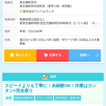
東京都町田市
勤務地
東京都町田市原町田（最寄り駅：町田駅）
株式会社ワンベルウッズ
勤務時間は指定なし
勤務時間
変形労働時間制 想定労働時間160時間/月 【シフト例】 ・8：00
～21：00
単発・1日のみOK
期間
週1日からOK / 日払いOK / 副業・WワークOK / 10名以上の大量
特徴
募集
気になる！
応募する
詳細へ
未読
スピードよりも丁寧に！未経験OK！作業はカン
タン×完全座り
派遣
職種未経験OK
ブランクOK
WEB登録・面接OK