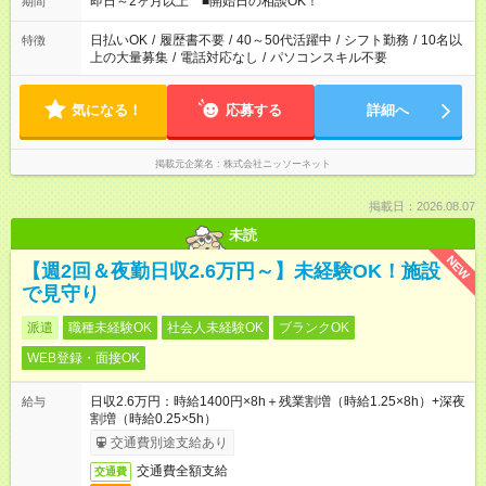
即日～2ヶ月以上 ■開始日の相談OK！
期間
日払いOK
/
履歴書不要
/
40～50代活躍中
/
シフト勤務
/
10名以
特徴
上の大量募集
/
電話対応なし
/
パソコンスキル不要
気になる！
応募する
詳細へ
掲載元企業名
株式会社ニッソーネット
掲載日：2026.08.07
未読
NEW
【週2回＆夜勤日収2.6万円～】未経験OK！施設
で見守り
派遣
職種未経験OK
社会人未経験OK
ブランクOK
WEB登録・面接OK
日収2.6万円：時給1400円×8h＋残業割増（時給1.25×8h）+深夜
給与
割増（時給0.25×5h）
交通費別途支給あり
交通費全額支給
交通費