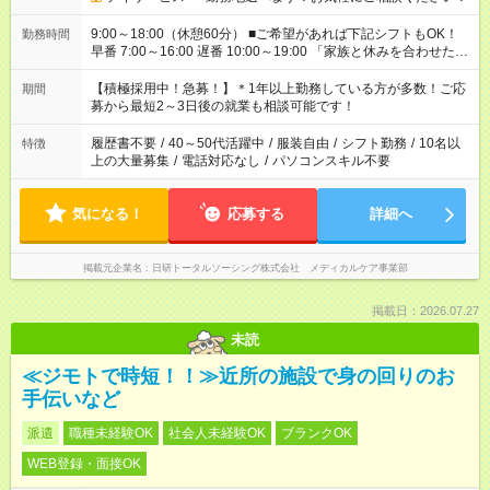
9:00～18:00（休憩60分） ■ご希望があれば下記シフトもOK！
勤務時間
早番 7:00～16:00 遅番 10:00～19:00 「家族と休みを合わせた
い」 「余裕を持って夕飯の準備がしたい」 「できれば残業はし
たくない」 など、ご希望を教えてくださいね。 ※Wワーク希望
【積極採用中！急募！】＊1年以上勤務している方が多数！ご応
期間
の方へ 今ご覧のお仕事で希望する勤務時間と、もう1つのお仕事
募から最短2～3日後の就業も相談可能です！
の勤務時間。 合計で週40時間を超える場合は応募できません。
履歴書不要
/
40～50代活躍中
/
服装自由
/
シフト勤務
/
10名以
特徴
上の大量募集
/
電話対応なし
/
パソコンスキル不要
気になる！
応募する
詳細へ
掲載元企業名
日研トータルソーシング株式会社 メディカルケア事業部
掲載日：2026.07.27
未読
≪ジモトで時短！！≫近所の施設で身の回りのお
手伝いなど
派遣
職種未経験OK
社会人未経験OK
ブランクOK
WEB登録・面接OK