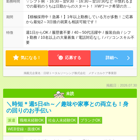
▽シフト例 ・16:30～翌9:30 ・16:30～翌10:30など ※慣れるま
勤務時間
での最初のうちは日勤からのスタート！ ※Wワーク希望の方へ
今ご覧のお仕事で希望する勤務時間と、もう1つのお仕事の勤務
時間。 合計で週40時間を超える場合は応募できません。
【積極採用中！急募！】1年以上勤務している方が多数！ご応募
期間
から最短2～3日後の就業も相談可能です！
週1日からOK
/
履歴書不要
/
40～50代活躍中
/
服装自由
/
シフ
特徴
ト勤務
/
10名以上の大量募集
/
電話対応なし
/
パソコンスキル不
要
気になる！
応募する
詳細へ
掲載元企業名
日研トータルソーシング株式会社 メディカルケア事業部
掲載日：2026.07.30
未読
＼時短＊週5日4h～／趣味や家事との両立も！身
の回りのお手伝い
派遣
職種未経験OK
社会人未経験OK
ブランクOK
WEB登録・面接OK