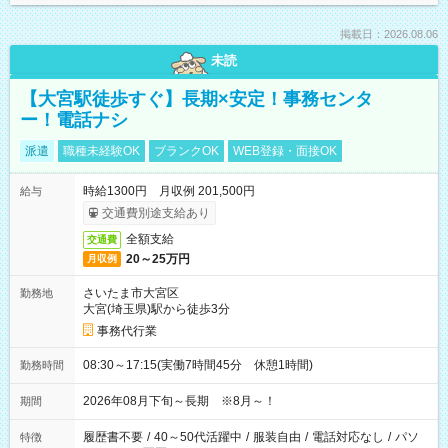
掲載日：2026.08.06
未読
【大宮駅徒歩すぐ】長期×安定！事務センタ
ー！電話ナシ
派遣
職種未経験OK
ブランクOK
WEB登録・面接OK
時給1300円 月収例 201,500円
給与
交通費別途支給あり
全額支給
交通費
20～25万円
月収例
さいたま市大宮区
勤務地
大宮(埼玉県)駅から徒歩3分
事務代行業
08:30～17:15(実働7時間45分 休憩1時間)
勤務時間
2026年08月下旬～長期 ※8月～！
期間
履歴書不要
/
40～50代活躍中
/
服装自由
/
電話対応なし
/
パソ
特徴