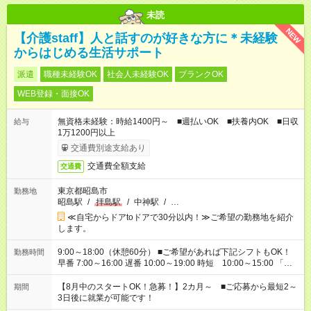
未読
NEW
【介護staff】人と話すのが好きな方に＊未経験
からはじめる生活サポート
派遣
職種未経験OK
社会人未経験OK
ブランクOK
WEB登録・面接OK
無資格未経験：時給1400円～ ■週払いOK ■扶養内OK ■日収
給与
1万1200円以上
交通費別途支給あり
交通費全額支給
交通費
東京都昭島市
勤務地
昭島駅
/
拝島駅
/
中神駅
/
…
≪自宅からドアtoドアで30分以内！≫ご希望の勤務地を紹介
します。
9:00～18:00（休憩60分） ■ご希望があれば下記シフトもOK！
勤務時間
早番 7:00～16:00 遅番 10:00～19:00 時短 10:00～15:00 「家
族と休みを合わせたい」 「余裕を持って夕飯の準備がしたい」
「できれば残業はしたくない」 など、ご希望を教えてください
【8月中のスタートOK！急募！】2カ月～ ■ご応募から最短2～
期間
ね。 ※Wワーク希望の方へ 今ご覧のお仕事で希望する勤務時間
3日後に就業が可能です！
と、もう1つのお仕事の勤務時間。 合計で週40時間を超える場