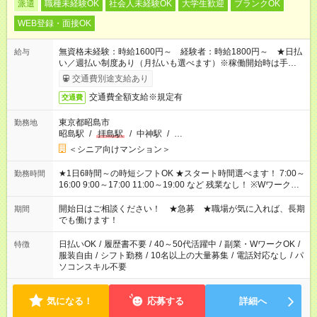
派遣
職種未経験OK
社会人未経験OK
大学生歓迎
ブランクOK
WEB登録・面接OK
無資格未経験：時給1600円～ 経験者：時給1800円～ ★日払
給与
い／週払い制度あり（月払いも選べます）※稼働開始時は手続き
完了次第のお支払いとなります。
交通費別途支給あり
交通費全額支給※規定有
交通費
東京都昭島市
勤務地
昭島駅
/
拝島駅
/
中神駅
/
…
＜シニア向けマンション＞
★1日6時間～の時短シフトOK ★スタート時間選べます！ 7:00～
勤務時間
16:00 9:00～17:00 11:00～19:00 など 残業なし！ ※Wワークの
場合、他のお仕事と合わせ週40時間超の就業はご案内できませ
ん ※法令に基づき、週20時間以上勤務は社会保険への加入対象
開始日はご相談ください！ ★急募 ★職場が気に入れば、長期
期間
となります ※労働者派遣法（日雇い派遣の原則禁止）により、
でも働けます！
短時間・短期間の就業はご案内が難しい場合があります
日払いOK
/
履歴書不要
/
40～50代活躍中
/
副業・WワークOK
/
特徴
服装自由
/
シフト勤務
/
10名以上の大量募集
/
電話対応なし
/
パ
ソコンスキル不要
気になる！
応募する
詳細へ