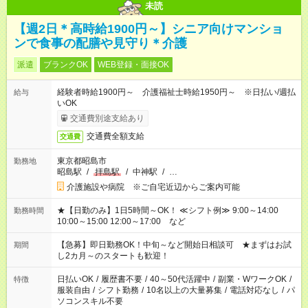
未読
【週2日＊高時給1900円～】シニア向けマンショ
ンで食事の配膳や見守り＊介護
派遣
ブランクOK
WEB登録・面接OK
経験者時給1900円～ 介護福祉士時給1950円～ ※日払い/週払
給与
いOK
交通費別途支給あり
交通費全額支給
交通費
東京都昭島市
勤務地
昭島駅
/
拝島駅
/
中神駅
/
…
介護施設や病院 ※ご自宅近辺からご案内可能
★【日勤のみ】1日5時間～OK！ ≪シフト例≫ 9:00～14:00
勤務時間
10:00～15:00 12:00～17:00 など
【急募】即日勤務OK！中旬～など開始日相談可 ★まずはお試
期間
し2カ月～のスタートも歓迎！
日払いOK
/
履歴書不要
/
40～50代活躍中
/
副業・WワークOK
/
特徴
服装自由
/
シフト勤務
/
10名以上の大量募集
/
電話対応なし
/
パ
ソコンスキル不要