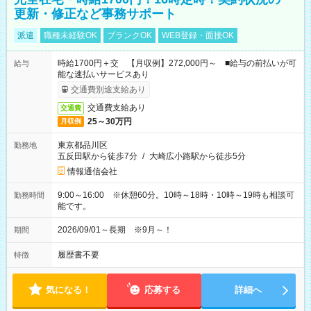
更新・修正など事務サポート
派遣
職種未経験OK
ブランクOK
WEB登録・面接OK
時給1700円＋交 【月収例】272,000円～ ■給与の前払いが可
給与
能な速払いサービスあり
交通費別途支給あり
交通費支給あり
交通費
25～30万円
月収例
東京都品川区
勤務地
五反田駅から徒歩7分
/
大崎広小路駅から徒歩5分
情報通信会社
9:00～16:00 ※休憩60分。10時～18時・10時～19時も相談可
勤務時間
能です。
2026/09/01～長期 ※9月～！
期間
履歴書不要
特徴
気になる！
応募する
詳細へ