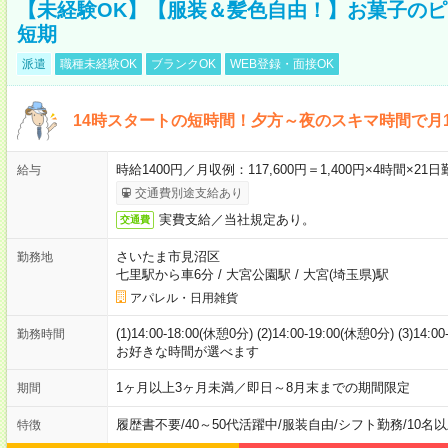
【未経験OK】【服装＆髪色自由！】お菓子の
短期
派遣
職種未経験OK
ブランクOK
WEB登録・面接OK
14時スタートの短時間！夕方～夜のスキマ時間で月1
時給1400円／月収例：117,600円＝1,400円×4時間×
給与
交通費別途支給あり
実費支給／当社規定あり。
交通費
さいたま市見沼区
勤務地
七里駅から車6分
/
大宮公園駅
/
大宮(埼玉県)駅
アパレル・日用雑貨
(1)14:00-18:00(休憩0分) (2)14:00-19:00(休憩0分) (3)14:
勤務時間
お好きな時間が選べます
1ヶ月以上3ヶ月未満／即日～8月末までの期間限定
期間
履歴書不要
/
40～50代活躍中
/
服装自由
/
シフト勤務
/
10名
特徴