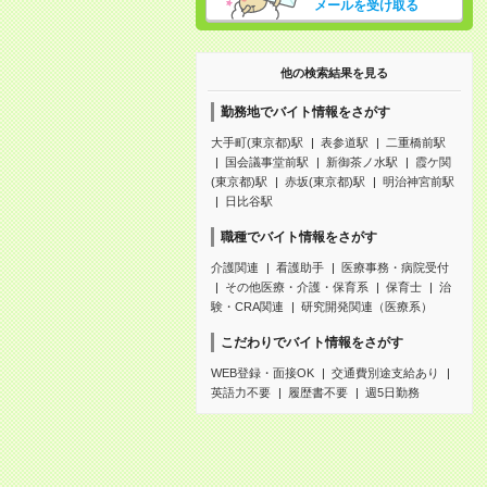
メールを受け取る
他の検索結果を見る
勤務地でバイト情報をさがす
大手町(東京都)駅
表参道駅
二重橋前駅
国会議事堂前駅
新御茶ノ水駅
霞ケ関
(東京都)駅
赤坂(東京都)駅
明治神宮前駅
日比谷駅
職種でバイト情報をさがす
介護関連
看護助手
医療事務・病院受付
その他医療・介護・保育系
保育士
治
験・CRA関連
研究開発関連（医療系）
こだわりでバイト情報をさがす
WEB登録・面接OK
交通費別途支給あり
英語力不要
履歴書不要
週5日勤務