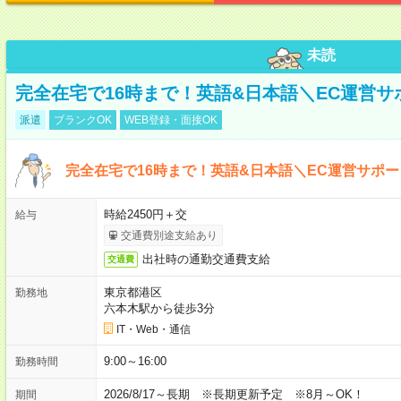
未読
完全在宅で16時まで！英語&日本語＼EC運営サ
派遣
ブランクOK
WEB登録・面接OK
完全在宅で16時まで！英語&日本語＼EC運営サポー
時給2450円＋交
給与
交通費別途支給あり
出社時の通勤交通費支給
交通費
東京都港区
勤務地
六本木駅から徒歩3分
IT・Web・通信
9:00～16:00
勤務時間
2026/8/17～長期 ※長期更新予定 ※8月～OK！
期間