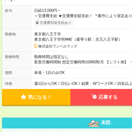
日給13,000円～
給与
＋交通費支給 ★交通費全額支給！ ┗案件により規定あり
交通費別途支給あり
東京都八王子市
勤務地
東京都八王子市明神町（最寄り駅：京王八王子駅）
株式会社ワンベルウッズ
勤務時間は指定なし
勤務時間
変形労働時間制 想定労働時間160時間/月 【シフト例】 ・8
単発・1日のみOK
期間
週1日からOK / 日払いOK / 副業・WワークOK / 10名
特徴
気になる！
応募する
未読