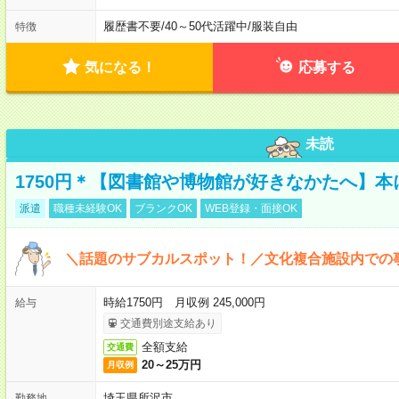
履歴書不要
/
40～50代活躍中
/
服装自由
特徴
気になる！
応募する
未読
1750円＊【図書館や博物館が好きなかたへ】
派遣
職種未経験OK
ブランクOK
WEB登録・面接OK
＼話題のサブカルスポット！／文化複合施設内での
時給1750円 月収例 245,000円
給与
交通費別途支給あり
全額支給
交通費
20～25万円
月収例
埼玉県所沢市
勤務地