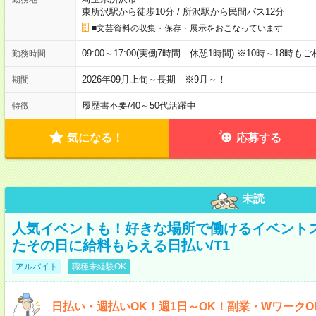
東所沢駅から徒歩10分
/
所沢駅から民間バス12分
■文芸資料の収集・保存・展示をおこなっています
09:00～17:00(実働7時間 休憩1時間) ※10時～18時も
勤務時間
2026年09月上旬～長期 ※9月～！
期間
履歴書不要
/
40～50代活躍中
特徴
気になる！
応募する
未読
人気イベントも！好きな場所で働けるイベント
たその日に給料もらえる日払い/T1
アルバイト
職種未経験OK
日払い・週払いOK！週1日～OK！副業・WワークO