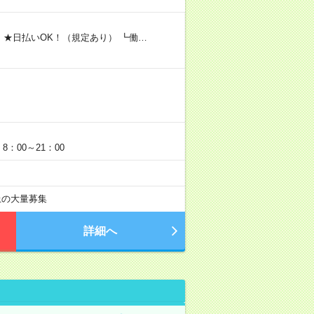
 ★日払いOK！（規定あり） ┗働…
：00～21：00
以上の大量募集
詳細へ