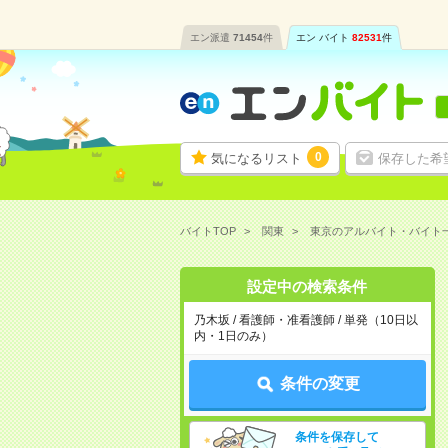
エン派遣
71454
件
エン バイト
82531
件
0
気になるリスト
保存した希
バイトTOP
関東
東京のアルバイト・バイト
設定中の検索条件
乃木坂 / 看護師・准看護師 / 単発（10日以
内・1日のみ）
条件の変更
条件を保存して