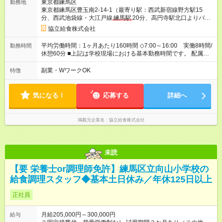
東京都練馬区
勤務地
東京都練馬区豊玉南2-14-1（最寄り駅：西武新宿線野方駅15
分、西武池袋線・大江戸線
練馬駅
20分、高円寺駅北口よりバス
有）
協立給食株式会社
平均労働時間：1ヶ月あたり160時間 ◇7:00～16:00 実働8時間/
勤務時間
休憩60分 ■上記は学校現場における基本勤務時間です。 配属先
により始業時間・終業時間が多少前後します。 ■学校現場配属の
社員を対象に、1年単位の変形労働時間制を導入しております。
副業・WワークOK
特徴
■労働時間8時間未満となる勤務日でも、「1日勤務」として扱わ
れます。 平均労働時間：1ヶ月あたり160時間 ◇7:00～16:00
実働8時間/休憩60分 ■上記は学校現場における基本勤務時間で
気になる！
応募する
詳細へ
す。 配属先により始業時間・終業時間が多少前後します。 ■学
校現場配属の社員を対象に、1年単位の変形労働時間制を導入し
ております。 ■労働時間8時間未満となる勤務日でも、「1日勤
掲載元企業名
協立給食株式会社
務」として扱われます。
未読
【要 栄養士or調理師免許】練馬区立向山小学校の
給食調理スタッフ◆基本土日休み／年休125日以上
正社員
月給205,000円～300,000円
給与