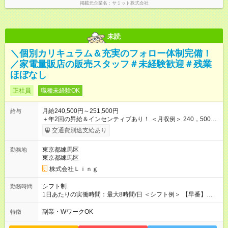
掲載元企業名
サミット株式会社
未読
＼個別カリキュラム＆充実のフォロー体制完備！
／家電量販店の販売スタッフ＃未経験歓迎＃残業
ほぼなし
正社員
職種未経験OK
月給240,500円～251,500円
給与
＋年2回の昇給＆インセンティブあり！ ＜月収例＞ 240，500円
～＋インセンティブ＋賞与＋諸手当 ◎経験・能力を考慮し、決
交通費別途支給あり
定します。 ◎残業が発生した場合は、時間外手当を別途全額支
給します。 ＼頑張りが収入に直結！／ あなたの頑張りを正当に
東京都練馬区
勤務地
評価するため、年2回の昇給機会を設けています。 さらに、店舗
東京都練馬区
目標の達成に応じてインセンティブを支給。 チームで協力して
得られる達成感は格別です♪ また、「家電アドバイザー」などの
株式会社Ｌｉｎｇ
資格を取得すれば、資格手当も支給。 スキルアップが収入アッ
プに繋がる環境です！ 【試用期間】試用期間あり 試用期間の長
シフト制
勤務時間
さ：3ヶ月 ※ 雇用形態と給与に、本採用時と異なる部分がありま
1日あたりの実働時間：最大8時間/日 ＜シフト例＞ 【早番】
す。 雇用形態：中途採用（契約社員） 給与：本採用時と同じで
10:00～19:00 【遅番】12:00～21:00 ◎それぞれのご事情に合わ
す。
せて、できるだけシフトも調整します！ ＼残業はありません！
副業・WワークOK
特徴
／ 基本的には定時にすぐ退勤できる環境。 退勤後は趣味に没
頭、大切な人たちと過ごすなど、プライベートもしっかり大切