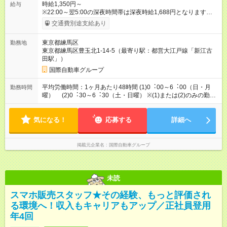
時給1,350円～
給与
※22:00～翌5:00の深夜時間帯は深夜時給1,688円となります。
※別途、交通費規定支給（月上限30,000円まで） 【試用期間】
交通費別途支給あり
試用期間なし
東京都練馬区
勤務地
東京都練馬区豊玉北1-14-5（最寄り駅：都営大江戸線「新江古
田駅」）
国際自動車グループ
平均労働時間：1ヶ月あたり48時間 (1)0︓00～6︓00（⽇・⽉
勤務時間
曜） (2)0︓30～6︓30（⼟・⽇曜） ※(1)または(2)のみの勤
務、もしくは両方混合のいずれも歓迎！ ※週2日～OK！ 平均労
働時間：1ヶ月あたり48時間 (1)0︓00～6︓00（⽇・⽉曜）
気になる！
(2)0︓30～6︓30（⼟・⽇曜） ※(1)または(2)のみの勤務、もし
応募する
詳細へ
くは両方混合のいずれも歓迎！ ※週2日～OK！
掲載元企業名
国際自動車グループ
未読
スマホ販売スタッフ★その経験、もっと評価され
る環境へ！収入もキャリアもアップ／正社員登用
年4回