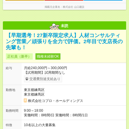
掲載元企業名
株式会社 山口建設
未読
【早期選考！27新卒限定求人】人材コンサルティ
ング営業／頑張りを全力で評価。2年目で支店長の
先輩も！
正社員（新卒）
職種未経験OK
月給240,000円～300,000円
給与
【試用期間】試用期間なし
交通費別途支給あり
東京都練馬区
勤務地
東京都練馬区
株式会社コプロ・ホールディングス
9:00～18:00
勤務時間
実働時間：8時間/日 実働時間：8時間/1日
10名以上の大量募集
特徴