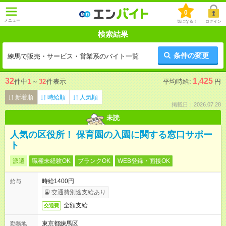
0
メニュー
気になる！
ログイン
検索結果
条件の変更
練馬で販売・サービス・営業系のバイト一覧
32
1,425
件中
1
～
32
件表示
平均時給:
円
新着順
時給順
人気順
掲載日：2026.07.28
未読
人気の区役所！ 保育園の入園に関する窓口サポー
ト
派遣
職種未経験OK
ブランクOK
WEB登録・面接OK
時給1400円
給与
交通費別途支給あり
全額支給
交通費
東京都練馬区
勤務地