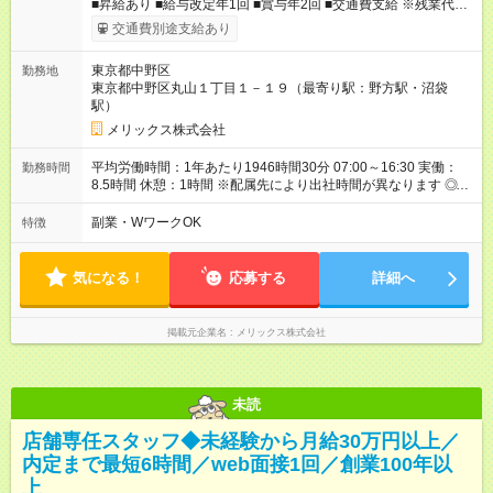
■昇給あり ■給与改定年1回 ■賞与年2回 ■交通費支給 ※残業代は
別途支給 ※試用期間3カ月あり/試用期間中の待遇に変更はござい
交通費別途支給あり
ません。 【試用期間】試用期間あり 試用期間の長さ：3ヶ月 雇
用形態、給与は本採用時と同じです。
東京都中野区
勤務地
東京都中野区丸山１丁目１－１９（最寄り駅：野方駅・沼袋
駅）
メリックス株式会社
平均労働時間：1年あたり1946時間30分 07:00～16:30 実働：
勤務時間
8.5時間 休憩：1時間 ※配属先により出社時間が異なります ◎基
本は定時退社となります！夜遅くまでの残業はありません。 残
業が少なく、プライベート時間も充実出来ます。 オンオフがつ
副業・WワークOK
特徴
きやすく自分時間を楽しめ、家族時間も大切にできる環境で
す。 平均労働時間：1年あたり1946時間30分 07:00～16:30 実
働：8.5時間 休憩：1時間 ※配属先により出社時間が異なります
気になる！
応募する
詳細へ
◎基本は定時退社となります！夜遅くまでの残業はありません。
残業が少なく、プライベート時間も充実出来ます。 オンオフが
つきやすく自分時間を楽しめ、家族時間も大切にできる環境で
掲載元企業名
メリックス株式会社
す。
未読
店舗専任スタッフ◆未経験から月給30万円以上／
内定まで最短6時間／web面接1回／創業100年以
上