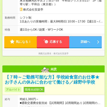
東京都練馬区早宮２丁目17-35 平和台クリスタル217 2F（最
寄り駅：平和台（東京都））
株式会社安楽亭
シフト制
勤務時間
1日あたりの実働時間：最大8時間/日 10:00～17:00 【週1日～/1
日3時間～OK！】 ＊レギュラー勤務ももちろん大歓迎！ 「子ど
ものお迎えまでの時間」 「ランチタイムだけ」 など、家庭の予
週1日からOK / 副業・WワークOK
特徴
定に合わせやすいシフト制！ ※ディナータイムの勤務希望も相
談可能◎
気になる！
応募する
詳細へ
掲載元企業名
株式会社安楽亭
未読
【７時～ご勤務可能な方】学校給食室のお仕事★
お子さんの休みに合わせて働ける／緑野中学校
アルバイト
職種未経験OK
時給1,380円～
給与
■通勤交通費全額支給 【試用期間】試用期間あり 試用期間の長
さ：3ヶ月 雇用形態、給与は本採用時と同じです。