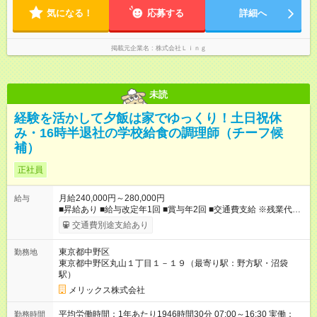
にしながらご活躍いただけます♪
気になる！
応募する
詳細へ
掲載元企業名
株式会社Ｌｉｎｇ
未読
経験を活かして夕飯は家でゆっくり！土日祝休
み・16時半退社の学校給食の調理師（チーフ候
補）
正社員
月給240,000円～280,000円
給与
■昇給あり ■給与改定年1回 ■賞与年2回 ■交通費支給 ※残業代は
別途支給 ※試用期間3カ月あり/試用期間中の待遇に変更はござい
交通費別途支給あり
ません。 【試用期間】試用期間あり 試用期間の長さ：3ヶ月 雇
用形態、給与は本採用時と同じです。
東京都中野区
勤務地
東京都中野区丸山１丁目１－１９（最寄り駅：野方駅・沼袋
駅）
メリックス株式会社
平均労働時間：1年あたり1946時間30分 07:00～16:30 実働：
勤務時間