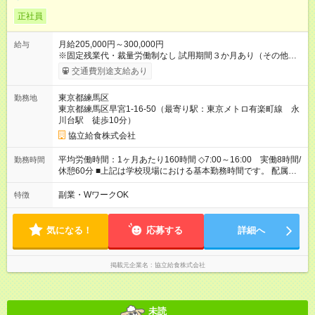
正社員
月給205,000円～300,000円
給与
※固定残業代・裁量労働制なし 試用期間３か月あり（その他雇
用条件に変更無し） 賞与あり（年２回） 交通費支給（社内規定
交通費別途支給あり
による） 【試用期間】試用期間あり 試用期間の長さ：3ヶ月 雇
用形態、給与は本採用時と同じです。
東京都練馬区
勤務地
東京都練馬区早宮1-16-50（最寄り駅：東京メトロ有楽町線 永
川台駅 徒歩10分）
協立給食株式会社
平均労働時間：1ヶ月あたり160時間 ◇7:00～16:00 実働8時間/
勤務時間
休憩60分 ■上記は学校現場における基本勤務時間です。 配属先
により始業時間・終業時間が多少前後します。 ■学校現場配属の
社員を対象に、1年単位の変形労働時間制を導入しております。
副業・WワークOK
特徴
■労働時間8時間未満となる勤務日でも、「1日勤務」として扱わ
れます。 平均労働時間：1ヶ月あたり160時間 ◇7:00～16:00
実働8時間/休憩60分 ■上記は学校現場における基本勤務時間で
気になる！
応募する
詳細へ
す。 配属先により始業時間・終業時間が多少前後します。 ■学
校現場配属の社員を対象に、1年単位の変形労働時間制を導入し
ております。 ■労働時間8時間未満となる勤務日でも、「1日勤
掲載元企業名
協立給食株式会社
務」として扱われます。
未読