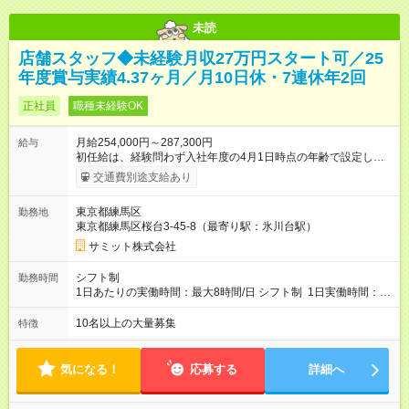
未読
店舗スタッフ◆未経験月収27万円スタート可／25
年度賞与実績4.37ヶ月／月10日休・7連休年2回
正社員
職種未経験OK
月給254,000円～287,300円
給与
初任給は、経験問わず入社年度の4月1日時点の年齢で設定しま
す。 ■27歳以上：月給28万7300円 ■26歳 ：月給28万3300
交通費別途支給あり
円 ■25歳 ：月給27万9300円 ■24歳 ：月給27万5300円
■23歳 ：月給27万円 ■22歳 ：月給26万5000円 ■21
東京都練馬区
勤務地
歳 ：月給26万円 ■20歳 ：月給25万4000円 ■キャリアパ
東京都練馬区桜台3-45-8（最寄り駅：氷川台駅）
スについて■ 配属後は経験を積み、サブチーフ・チーフ（部門運
営責任者）を目指します。 チーフは接客や作業のほか、販売計
サミット株式会社
画や売場作り、社員教育も担当。副店長・店長へ昇進すれば給
与も大幅アップします。 また年1回キャリア希望を出せ、商品
シフト制
勤務時間
部・営業企画部・総務部・経理部など本部スタッフへの挑戦も
1日あたりの実働時間：最大8時間/日 シフト制 1日実働時間：最
可能です。 直近では入社2年で営業企画・店舗開発・サイト開
大8時間(休憩1時間) 月10日休 【シフト例】 8:00～17:00 10:00
発・経理部への異動例もあり、自身の可能性を広げられる環境
～19:00 12:00～21:00 ほか 深夜営業店舗(22時～25時閉店)に
10名以上の大量募集
特徴
です！ 【試用期間】試用期間あり 試用期間の長さ：3ヶ月 雇用
は、 「夜間運営責任者」を配置しているので、 閉店作業のた
形態、給与は本採用時と同じです。
めの深夜勤務はありません。 月平均残業時間20～30h程度
気になる！
応募する
詳細へ