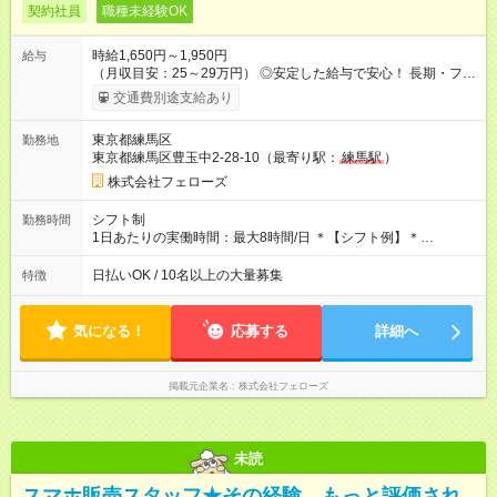
契約社員
職種未経験OK
時給1,650円～1,950円
給与
（月収目安：25～29万円） ◎安定した給与で安心！ 長期・フル
タイムで勤務いただける方にお越しいただきたいと思っていま
交通費別途支給あり
す。シフトが削られることはないので、安定した給与が入りま
す。 ◎日払い・週払いもOK！※規定あり すぐに働きたい、稼ぎ
東京都練馬区
勤務地
たいという人もいると思います。このあたりは柔軟に対応する
東京都練馬区豊玉中2-28-10（最寄り駅：
練馬駅
）
ので、お気軽にご相談ください！ ※2ヶ月の試用期間がありま
す。その間の給与・待遇に変更はありません。 【試用期間】試
株式会社フェローズ
用期間あり 試用期間の長さ：2ヶ月 雇用形態、給与は本採用時
と同じです。
シフト制
勤務時間
1日あたりの実働時間：最大8時間/日 ＊【シフト例】＊
(1) 10:00～19:00 (2) 11:00～20:00 (3) 12:00～21:00 など ◎
いずれも実働8時間・休憩1時間です。中抜けシフトなどはあり
日払いOK / 10名以上の大量募集
特徴
ません。 ◎残業は少なく、月10時間未満です。「残業代で稼ぎ
たい」などあれば相談に応じますのでおっしゃってください！
気になる！
応募する
詳細へ
掲載元企業名
株式会社フェローズ
未読
スマホ販売スタッフ★その経験、もっと評価され