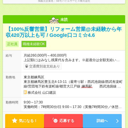
掲載元企業名
SBモバイルサービス株式会社
未読
【100%反響営業】リフォーム営業@未経験から年
収420万以上も可 / Google口コミ☆4.6
正社員
職種未経験OK
月給260,000円～400,000円
給与
上記額にはみなし残業代を含みます。※超過分は全額支給いたし
ます。 みなし残業代 51,190円／月 みなし残業時間 30時間／月
交通費別途支給あり
月給26万円～35万円＋契約歩合＋賞与年2回＋各種手当 ※経験
や年齢などを考慮し、ご相談の上で決定します。 ※上記金額に
東京都練馬区
勤務地
は30時間分（51,190円～）の固定残業代が含まれています。超
東京都練馬区豊玉北4-13-11（最寄り駅：西武池袋線/西武有楽町
過分は別途全額支給いたします。 ※ 残業時間は始業前も含め、
線/営団地下鉄有楽町線/都営大江戸線
練馬駅
西武池袋線 桜
平均19時間です。 ※試用期間3ヶ月あり（期間中の給与・待遇の
台駅）
変動はありません） 【昇給・賞与】 年間の粗利額に応じて実
株式会社 山口建設
施。頑張りが収入に直結します。 【試用期間】試用期間あり 試
用期間の長さ：3ヶ月 雇用形態、給与は本採用時と同じです。
9:00～17:30
勤務時間
実働時間：7時間30分/日 9:00～17:30（実働7時間30分／休憩1
時間） ※残業は月平均19時間程度と少なめです。 当社では、ス
ケジュール管理や写真共有のIT化などを通じて生産性向上に努め
気になる！
ており、社員が伸び伸びと働ける環境づくりを推進していま
応募する
詳細へ
す。