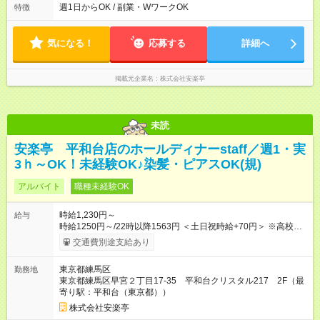
ものお迎えまでの時間」 「ランチタイムだけ」 など、家庭の予
週1日からOK / 副業・WワークOK
特徴
定に合わせやすいシフト制！ ※ディナータイムの勤務希望も相
談可能◎
気になる！
応募する
詳細へ
掲載元企業名
株式会社安楽亭
未読
安楽亭 平和台店のホールディナーstaff／週1・実
3ｈ～OK！未経験OK♪染髪・ピアスOK(規)
アルバイト
職種未経験OK
時給1,230円～
給与
時給1250円～/22時以降1563円 ＜土日祝時給+70円＞ ※高校生
時給1230円 【試用期間】試用期間あり 試用期間の長さ：12ヶ
交通費別途支給あり
月 雇用形態、給与は本採用時と同じです。 ※最大12ヶ月の間
で、合計30時間の試用期間（研修期間）があります。
東京都練馬区
勤務地
東京都練馬区早宮２丁目17-35 平和台クリスタル217 2F（最
寄り駅：平和台（東京都））
株式会社安楽亭