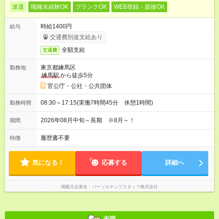
派遣
職種未経験OK
ブランクOK
WEB登録・面接OK
時給1400円
給与
交通費別途支給あり
全額支給
交通費
東京都練馬区
勤務地
練馬駅
から徒歩5分
官公庁・公社・公共団体
08:30～17:15(実働7時間45分 休憩1時間)
勤務時間
2026年08月中旬～長期 ※8月～！
期間
履歴書不要
特徴
気になる！
応募する
詳細へ
掲載元企業名
パーソルテンプスタッフ株式会社
未読