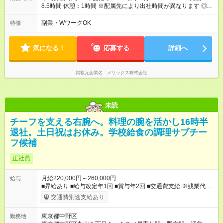
8.5時間 休憩：1時間 ※配属先により出社時間が異なります ◎基
本は定時退社となります！夜遅くまでの残業はありません。 残
業が少なく、プライベート時間も充実出来ます。 オンオフがつ
副業・WワークOK
特徴
きやすく自分時間を楽しめ、家族時間も大切にできる環境で
す。 平均労働時間：1年あたり1946時間30分 07:00～16:30 実
働：8.5時間 休憩：1時間 ※配属先により出社時間が異なります
気になる！
応募する
詳細へ
◎基本は定時退社となります！夜遅くまでの残業はありません。
残業が少なく、プライベート時間も充実出来ます。 オンオフが
つきやすく自分時間を楽しめ、家族時間も大切にできる環境で
掲載元企業名
メリックス株式会社
す。
未読
チーフを支える右腕へ。料理の腕を活かし16時半
退社。土日祝はお休み。学校給食の調理サブチー
フ候補
正社員
月給220,000円～260,000円
給与
■昇給あり ■給与改定年1回 ■賞与年2回 ■交通費支給 ※残業代は
別途支給 ※試用期間3カ月あり/試用期間中の待遇に変更はござい
交通費別途支給あり
ません。 【試用期間】試用期間あり 試用期間の長さ：3ヶ月 雇
用形態、給与は本採用時と同じです。
東京都中野区
勤務地