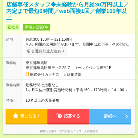
店舗専任スタッフ◆未経験から月給30万円以上／
内定まで最短6時間／web面接1回／創業100年以
上
正社員
職種未経験OK
月給300,150円～321,150円
給与
※3ヶ月間の試用期間があります。期間中は給与等、その他の待
遇に違いはありません。 ※給与には月30時間分の固定残業代
交通費別途支給あり
（48，700円～58，200円）を含んでいます。超過分には別途、
残業手当を支給します。 ※月給は、経験・能力を考慮の上、決
東京都練馬区
勤務地
定致します。 【試用期間】試用期間あり 試用期間の長さ：3ヶ
東京都練馬区豊玉上2-25-7 ゴールドパレス豊玉1F
月 雇用形態、給与は本採用時と同じです。
株式会社カクヤス 人財創造部
勤務時間は指定なし
勤務時間
1ヶ月単位の変形労働時間制（平均160～173時間） 14：00～
2：00の間のシフト制 ※営業時間・勤務開始時間は拠点により異
なる。
10名以上の大量募集
特徴
気になる！
応募する
詳細へ
掲載元企業名
株式会社カクヤス 人財創造部