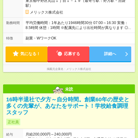
東京都中野区丸山１丁目１－１９（最寄り駅：野方駅・沼袋
駅）
メリックス株式会社
平均労働時間：1年あたり1946時間30分 07:00～16:30 実働：
勤務時間
8.5時間 休憩：1時間 ※配属先により出社時間が異なります ◎基
本は定時退社となります！夜遅くまでの残業はありません。 残
業が少なく、プライベート時間も充実出来ます。 オンオフがつ
副業・WワークOK
特徴
きやすく自分時間を楽しめ、家族時間も大切にできる環境で
す。 平均労働時間：1年あたり1946時間30分 07:00～16:30 実
働：8.5時間 休憩：1時間 ※配属先により出社時間が異なります
気になる！
応募する
詳細へ
◎基本は定時退社となります！夜遅くまでの残業はありません。
残業が少なく、プライベート時間も充実出来ます。 オンオフが
つきやすく自分時間を楽しめ、家族時間も大切にできる環境で
掲載元企業名
メリックス株式会社
す。
未読
16時半退社で夕方～自分時間。創業60年の歴史と
多くの先輩が、あなたをサポート！学校給食調理
スタッフ
正社員
月給200,000円～240,000円
給与