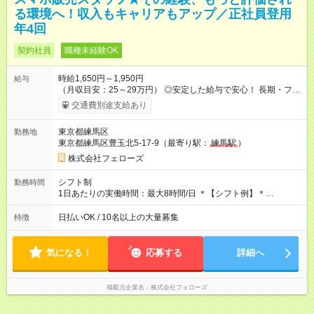
る環境へ！収入もキャリアもアップ／正社員登用
年4回
契約社員
職種未経験OK
時給1,650円～1,950円
給与
（月収目安：25～29万円） ◎安定した給与で安心！ 長期・フル
タイムで勤務いただける方にお越しいただきたいと思っていま
交通費別途支給あり
す。シフトが削られることはないので、安定した給与が入りま
す。 ◎日払い・週払いもOK！※規定あり すぐに働きたい、稼ぎ
東京都練馬区
勤務地
たいという人もいると思います。このあたりは柔軟に対応する
東京都練馬区豊玉北5-17-9（最寄り駅：
練馬駅
）
ので、お気軽にご相談ください！ ※2ヶ月の試用期間がありま
す。その間の給与・待遇に変更はありません。 【試用期間】試
株式会社フェローズ
用期間あり 試用期間の長さ：2ヶ月 雇用形態、給与は本採用時
と同じです。
シフト制
勤務時間
1日あたりの実働時間：最大8時間/日 ＊【シフト例】＊
(1) 10:00～19:00 (2) 11:00～20:00 (3) 12:00～21:00 など ◎
いずれも実働8時間・休憩1時間です。中抜けシフトなどはあり
日払いOK / 10名以上の大量募集
特徴
ません。 ◎残業は少なく、月10時間未満です。「残業代で稼ぎ
たい」などあれば相談に応じますのでおっしゃってください！
気になる！
応募する
詳細へ
掲載元企業名
株式会社フェローズ