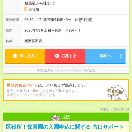
練馬駅
から徒歩5分
区役所
08:30～17:15(実働7時間45分 休憩1時間)
勤務時間
2026年09月上旬～長期 ※9月～！
期間
履歴書不要
特徴
気になる！
応募する
詳細へ
掲載元企業名
パーソルテンプスタッフ株式会社
興味のあるバイト
は、とりあえず保存しよう♪
保存した求人は、後からまとめて応募できるよ。
企業からアプローチが届くことも！
掲載日：2026.07.24
未読
区役所！保育園の入園申込に関する 窓口サポート