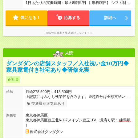
1日あたりの実働時間：最大8時間/日 【 勤務曜日】 シフト制
土日祝含む週５日勤務 ※希望休取得可能です 【 勤務時間 】
・ 9：45～20：00（実働8h／休憩1h） ※残業ほとんどありませ
気になる！
ん（残業代支給）
応募する
詳細へ
掲載元企業名
株式会社シンアトラス
未読
ダンダダンの店舗スタッフ／入社祝い金10万円◆
家具家電付き社宅あり◆研修充実
正社員
月給278,500円～418,500円
給与
上記額にはみなし残業代を含みます。※超過分は全額支給いたし
ます。 みなし残業代 65,000円／月 みなし残業時間 42時間／月
交通費別途支給あり
※経験と年齢を考慮して決定 （「店舗責任者」の経験ももちろ
ん考慮します！） ※前職給与保証（規定あり） ★店長：年収
東京都練馬区
勤務地
700万以上も可！ 最低月収：32.8万 平均月収：36.6万 ★マネー
東京都練馬区豊玉北6-1-7メイゾン豊玉1FA（最寄り駅：
練馬駅
ジャー：年収850万以上も可！ （最短入社後1年半でキャリアア
）
ップの実績あり） 最低月収：42.8万 ・給与例 380万円／1年目
514万円／5年目※課長 【試用期間】試用期間あり 試用期間の長
株式会社ダンダダン
さ：3ヶ月 雇用形態、給与は本採用時と同じです。