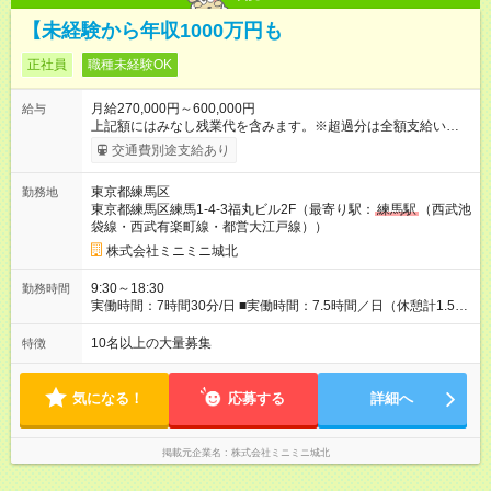
【未経験から年収1000万円も
正社員
職種未経験OK
月給270,000円～600,000円
給与
上記額にはみなし残業代を含みます。※超過分は全額支給いたし
ます。 みなし残業代 67,500円 以上／月 みなし残業時間 40.8時
交通費別途支給あり
間／月 ----- ・初任給は経験や能力を考慮して決定します。 ［歩
合について］ 個人プレーではなく、仲間同士で協力して達成を
東京都練馬区
勤務地
目指す風土です。仲介契約だけでなく、物件の管理を受注でき
東京都練馬区練馬1-4-3福丸ビル2F（最寄り駅：
練馬駅
（西武池
た場合も歩合で還元。歩合だけで年に200万円以上を稼ぐ先輩多
袋線・西武有楽町線・都営大江戸線））
数在籍！歩合に上限はないので、社歴に関係なく成果次第で年
収1000万円超を目指すことだって可能です。 【試用期間】試用
株式会社ミニミニ城北
期間あり 試用期間の長さ：3ヶ月 雇用形態、給与は本採用時と
同じです。
9:30～18:30
勤務時間
実働時間：7時間30分/日 ■実働時間：7.5時間／日（休憩計1.5時
間） ■営業時間は10：00～18：00のため、前後30分はミーティ
ングや翌日の準備などに集中できます。 ■繁忙期（1月～3月）
10名以上の大量募集
特徴
と通常期で月の残業時間は異なります。 ※もちろん、定時あが
りも可能です！ ■店舗出勤（フルタイム）での雇用となります。
気になる！
応募する
詳細へ
掲載元企業名
株式会社ミニミニ城北