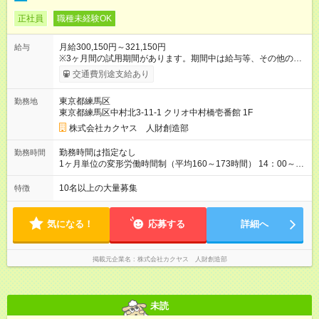
正社員
職種未経験OK
月給300,150円～321,150円
給与
※3ヶ月間の試用期間があります。期間中は給与等、その他の待
遇に違いはありません。 ※給与には月30時間分の固定残業代
交通費別途支給あり
（48，700円～58，200円）を含んでいます。超過分には別途、
残業手当を支給します。 ※月給は、経験・能力を考慮の上、決
東京都練馬区
勤務地
定致します。 【試用期間】試用期間あり 試用期間の長さ：3ヶ
東京都練馬区中村北3-11-1 クリオ中村橋壱番館 1F
月 雇用形態、給与は本採用時と同じです。
株式会社カクヤス 人財創造部
勤務時間は指定なし
勤務時間
1ヶ月単位の変形労働時間制（平均160～173時間） 14：00～
2：00の間のシフト制 ※営業時間・勤務開始時間は拠点により異
なる。
10名以上の大量募集
特徴
気になる！
応募する
詳細へ
掲載元企業名
株式会社カクヤス 人財創造部
未読