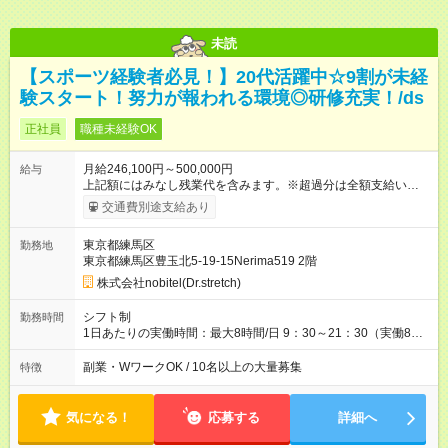
未読
【スポーツ経験者必見！】20代活躍中☆9割が未経
験スタート！努力が報われる環境◎研修充実！/ds
正社員
職種未経験OK
月給246,100円～500,000円
給与
上記額にはみなし残業代を含みます。※超過分は全額支給いたし
ます。 みなし残業代 38,400円／月 みなし残業時間 25時間／月
交通費別途支給あり
◆インセンティブについて ◎実績応じて毎月インセンティブを支
給！ 【スタッフ職】 1.ストレッチ売上(6000円~150，000円) 2.
東京都練馬区
勤務地
指名料×勤続年数(0~50，000円) 3.商品売上(0~100，000円)※上
東京都練馬区豊玉北5-19-15Nerima519 2階
限なし 【店長職】 1.店舗利益(40，000~425，000円) 2.商品売
上(0~100，000円)※上限なし ◎店長に昇格すると基本給5～6万
株式会社nobitel(Dr.stretch)
円UP！ 【研修期間中の給与】 ・月給：230，700円 ・基本給：
207，700円 ・固定残業代：23，000円（15時間分、超過分は別
シフト制
勤務時間
途支給します。） ※研修期間：1～2か月 ※研修期間中は上記給
1日あたりの実働時間：最大8時間/日 9：30～21：30（実働8時
与のみ変更となり、その他の待遇に変更はありません。 【試用
間） ※残業は月25～30hほどです。 ※土日祝日は基本出勤いた
期間】試用期間なし
だきます。9：30～21：30（実働8時間） ※残業は月25～30hほ
副業・WワークOK / 10名以上の大量募集
特徴
どです。 ※土日祝日は基本出勤いただきます。 ★急な残業はほ
ぼなし！ ⇒突発的な残業はほとんどなく、プライベートの予定
も立てやすいです。
気になる！
応募する
詳細へ