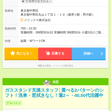
交通費別途支給あり
東京都中野区
勤務地
東京都中野区丸山１丁目１－１９（最寄り駅：野方駅）
メリックス株式会社
700～10:30
勤務時間
実働時間：3時間30分/日 実働時間 3時間30分 ※週5日のご勤
務！ 急なお休みの場合などは柔軟に対応いたします。ご安心
ください ※午前中までのご勤務は休憩なし ※勤務時間は面接時
副業・WワークOK
特徴
にご相談ください ◆決められた時間内のお仕事なので 家族と過
ごす時間もしっかり確保できます。 ◆長期で働きたい方歓迎！
気になる！
応募する
詳細へ
掲載元企業名
メリックス株式会社
未読
ガススタンド充填スタッフ│選べる2パターンのシ
フト！洗車・窓拭きなし！週2～・40,50代活躍中
アルバイト