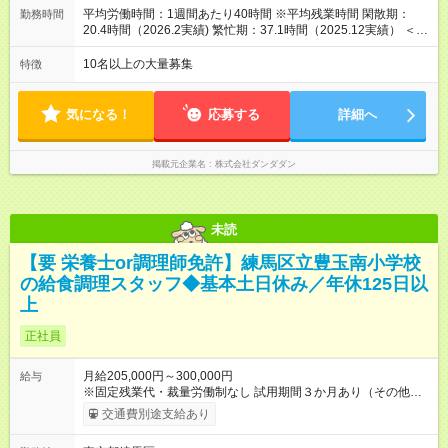
平均労働時間：1週間あたり40時間 ※平均残業時間 閑散期：
勤務時間
20.4時間（2026.2実績) 繁忙期：37.1時間（2025.12実績） ＜シ
フト例＞ 10～16時 18時半～24時 10～22時（休憩1時間／ロン
グシフトは休憩1.5～2時間） ※店舗によりますが、ほとんどの
10名以上の大量募集
特徴
お店が24時までに閉店。 ※1日6時間前後の時短勤務も可！ 平均
労働時間：1週間あたり40時間 ※平均残業時間 閑散期：20.4時
間（2026.2実績) 繁忙期：37.1時間（2025.12実績） ＜シフト例
気になる！
応募する
詳細へ
＞ 10～16時 18時半～24時 10～22時（休憩1時間／ロングシフ
トは休憩1.5～2時間） ※店舗によりますが、ほとんどのお店が
24時までに閉店。 ※1日6時間前後の時短勤務も可！
掲載元企業名
株式会社ダンダダン
未読
【要 栄養士or調理師免許】練馬区立豊玉南小学校
の給食調理スタッフ◆基本土日休み／年休125日以
上
正社員
月給205,000円～300,000円
給与
※固定残業代・裁量労働制なし 試用期間３か月あり（その他雇
用条件に変更無し） 賞与あり（年２回） 交通費支給（社内規定
交通費別途支給あり
による） 【試用期間】試用期間あり 試用期間の長さ：3ヶ月 雇
用形態、給与は本採用時と同じです。