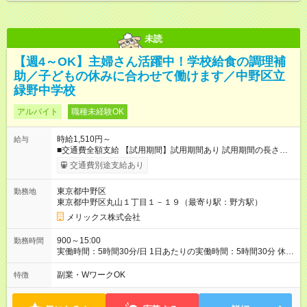
未読
【週4～OK】主婦さん活躍中！学校給食の調理補
助／子どもの休みに合わせて働けます／中野区立
緑野中学校
アルバイト
職種未経験OK
時給1,510円～
給与
■交通費全額支給 【試用期間】試用期間あり 試用期間の長さ：3
ヶ月 雇用形態、給与は本採用時と同じです。
交通費別途支給あり
東京都中野区
勤務地
東京都中野区丸山１丁目１－１９（最寄り駅：野方駅）
メリックス株式会社
900～15:00
勤務時間
実働時間：5時間30分/日 1日あたりの実働時間：5時間30分 休
憩：30分 ◆週4日勤務～OK ◆決められた時間内のお仕事なので
家族と過ごす時間もしっかり確保できます。 ◆長期で働きたい
副業・WワークOK
特徴
方歓迎！