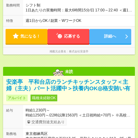
シフト制
勤務時間
1日あたりの実働時間：最大6時間15分/日 17:00～22:40 ＜週1日
～/短時間OK！＞ ※18歳未満・高校生は21:30までの勤務 ・シフ
トは自己申告制だから私生活優先でOK◎ ・週1日もあれば週5日
週1日からOK / 副業・WワークOK
特徴
でがっつり勤務もOK！ 「Ｗワークで収入増やしたい」 「副業と
して短時間」など希望に合わせて働けます！
気になる！
応募する
詳細へ
掲載元企業名
株式会社安楽亭
未読
安楽亭 平和台店のランチキッチンスタッフ＜主
婦（主夫）パート活躍中＞扶養内OK◎格安賄い有
アルバイト
職種未経験OK
時給1,230円～
給与
時給1250円～/22時以降1563円 ＜土日祝時給+70円＞ ※高校生
時給1230円 【試用期間】試用期間あり 試用期間の長さ：12ヶ
交通費別途支給あり
月 雇用形態、給与は本採用時と同じです。 ※最大12ヶ月の間
で、合計30時間の試用期間（研修期間）があります。
東京都練馬区
勤務地