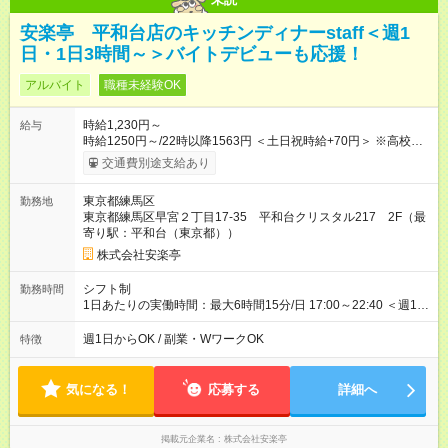
安楽亭 平和台店のキッチンディナーstaff＜週1
日・1日3時間～＞バイトデビューも応援！
アルバイト
職種未経験OK
時給1,230円～
給与
時給1250円～/22時以降1563円 ＜土日祝時給+70円＞ ※高校生
時給1230円 【試用期間】試用期間あり 試用期間の長さ：12ヶ
交通費別途支給あり
月 雇用形態、給与は本採用時と同じです。 ※最大12ヶ月の間
で、合計30時間の試用期間（研修期間）があります。
東京都練馬区
勤務地
東京都練馬区早宮２丁目17-35 平和台クリスタル217 2F（最
寄り駅：平和台（東京都））
株式会社安楽亭
シフト制
勤務時間
1日あたりの実働時間：最大6時間15分/日 17:00～22:40 ＜週1日
～/短時間OK！＞ ※18歳未満・高校生は21:30までの勤務 ・シフ
トは自己申告制だから私生活優先でOK◎ ・週1日もあれば週5日
週1日からOK / 副業・WワークOK
特徴
でがっつり勤務もOK！ 「Ｗワークで収入増やしたい」 「副業と
して短時間」など希望に合わせて働けます！
気になる！
応募する
詳細へ
掲載元企業名
株式会社安楽亭