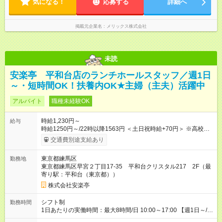
気になる！
応募する
詳細へ
掲載元企業名
メリックス株式会社
未読
安楽亭 平和台店のランチホールスタッフ／週1日
～・短時間OK！扶養内OK★主婦（主夫）活躍中
アルバイト
職種未経験OK
時給1,230円～
給与
時給1250円～/22時以降1563円 ＜土日祝時給+70円＞ ※高校生
時給1230円 【試用期間】試用期間あり 試用期間の長さ：12ヶ
交通費別途支給あり
月 雇用形態、給与は本採用時と同じです。 ※最大12ヶ月の間
で、合計30時間の試用期間（研修期間）があります。
東京都練馬区
勤務地
東京都練馬区早宮２丁目17-35 平和台クリスタル217 2F（最
寄り駅：平和台（東京都））
株式会社安楽亭
シフト制
勤務時間
1日あたりの実働時間：最大8時間/日 10:00～17:00 【週1日～/1
日3時間～OK！】 ＊レギュラー勤務ももちろん大歓迎！ 「子ど