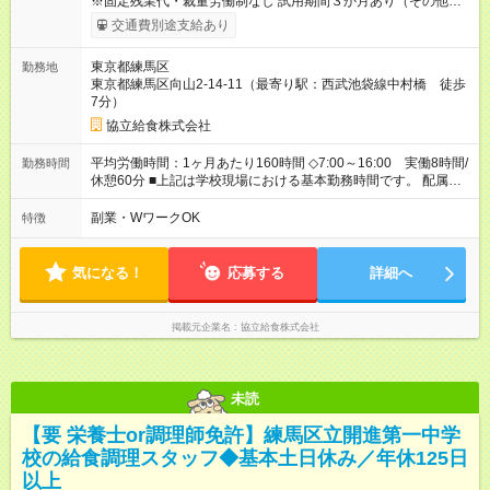
※固定残業代・裁量労働制なし 試用期間３か月あり（その他雇
用条件に変更無し） 賞与あり（年２回） 交通費支給（社内規定
交通費別途支給あり
による） 【試用期間】試用期間あり 試用期間の長さ：3ヶ月 雇
用形態、給与は本採用時と同じです。
東京都練馬区
勤務地
東京都練馬区向山2-14-11（最寄り駅：西武池袋線中村橋 徒歩
7分）
協立給食株式会社
平均労働時間：1ヶ月あたり160時間 ◇7:00～16:00 実働8時間/
勤務時間
休憩60分 ■上記は学校現場における基本勤務時間です。 配属先
により始業時間・終業時間が多少前後します。 ■学校現場配属の
社員を対象に、1年単位の変形労働時間制を導入しております。
副業・WワークOK
特徴
■労働時間8時間未満となる勤務日でも、「1日勤務」として扱わ
れます。 平均労働時間：1ヶ月あたり160時間 ◇7:00～16:00
実働8時間/休憩60分 ■上記は学校現場における基本勤務時間で
気になる！
応募する
詳細へ
す。 配属先により始業時間・終業時間が多少前後します。 ■学
校現場配属の社員を対象に、1年単位の変形労働時間制を導入し
ております。 ■労働時間8時間未満となる勤務日でも、「1日勤
掲載元企業名
協立給食株式会社
務」として扱われます。
未読
【要 栄養士or調理師免許】練馬区立開進第一中学
校の給食調理スタッフ◆基本土日休み／年休125日
以上