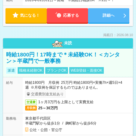
2026年09月01日～長期 ※開始日相談OK ※9月～！
期間
気になる！
応募する
詳細へ
掲載日：2026.08.10
未読
時給1800円！17時まで＊未経験OK！＜カンタ
ン＞半蔵門で一般事務
派遣
職種未経験OK
ブランクOK
WEB登録・面接OK
時給1800円 月収例 25万円 時給1800円×実働7h×週5日×4
給与
週 ※月収例を保証するものではありません。
交通費別途支給あり
1ヶ月3万円を上限として実費支給
交通費
25～30万円
月収例
東京都千代田区
勤務地
半蔵門駅から徒歩1分
/
麹町駅から徒歩6分
公社・公団・官公庁