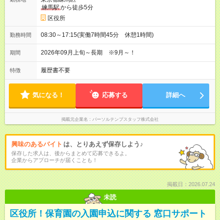
練馬駅
から徒歩5分
区役所
08:30～17:15(実働7時間45分 休憩1時間)
勤務時間
2026年09月上旬～長期 ※9月～！
期間
履歴書不要
特徴
気になる！
応募する
詳細へ
掲載元企業名
パーソルテンプスタッフ株式会社
興味のあるバイト
は、とりあえず保存しよう♪
保存した求人は、後からまとめて応募できるよ。
企業からアプローチが届くことも！
掲載日：2026.07.24
未読
区役所！保育園の入園申込に関する 窓口サポート