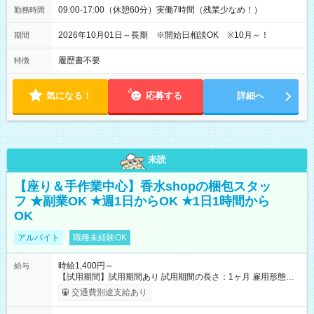
09:00-17:00（休憩60分）実働7時間（残業少なめ！）
勤務時間
2026年10月01日～長期 ※開始日相談OK ※10月～！
期間
履歴書不要
特徴
気になる！
応募する
詳細へ
未読
【座り＆手作業中心】香水shopの梱包スタッ
フ ★副業OK ★週1日からOK ★1日1時間から
OK
アルバイト
職種未経験OK
時給1,400円～
給与
【試用期間】試用期間あり 試用期間の長さ：1ヶ月 雇用形態、
給与は本採用時と同じです。
交通費別途支給あり