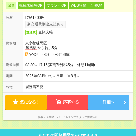
派遣
職種未経験OK
ブランクOK
WEB登録・面接OK
時給1400円
給与
交通費別途支給あり
全額支給
交通費
東京都練馬区
勤務地
練馬駅
から徒歩5分
官公庁・公社・公共団体
08:30～17:15(実働7時間45分 休憩1時間)
勤務時間
2026年08月中旬～長期 ※8月～！
期間
履歴書不要
特徴
気になる！
応募する
詳細へ
掲載元企業名
パーソルテンプスタッフ株式会社
あなたの閲覧履歴からのオススメ