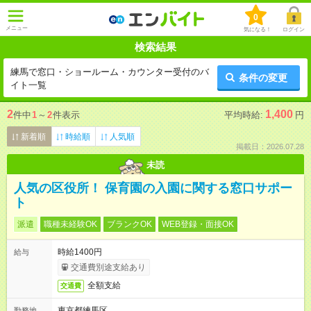
0
メニュー
気になる！
ログイン
検索結果
練馬で窓口・ショールーム・カウンター受付のバ
条件の変更
イト一覧
2
1,400
件中
1
～
2
件表示
平均時給:
円
新着順
時給順
人気順
掲載日：2026.07.28
未読
人気の区役所！ 保育園の入園に関する窓口サポー
ト
派遣
職種未経験OK
ブランクOK
WEB登録・面接OK
時給1400円
給与
交通費別途支給あり
全額支給
交通費
東京都練馬区
勤務地