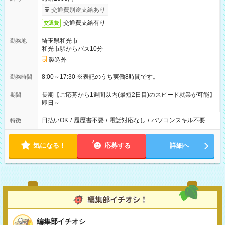
交通費別途支給あり
交通費支給有り
交通費
埼玉県和光市
勤務地
和光市駅からバス10分
製造外
8:00～17:30 ※表記のうち実働8時間です。
勤務時間
長期【ご応募から1週間以内(最短2日目)のスピード就業が可能】
期間
即日～
日払いOK
/
履歴書不要
/
電話対応なし
/
パソコンスキル不要
特徴
気になる！
応募する
詳細へ
編集部イチオシ