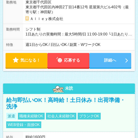
東京都千代田区
勤務地
東京都千代田区内神田2丁目14番12号 星屋第六ビル402号（最
寄り駅：神田駅）
Ａｌｌｅｙ株式会社
シフト制
勤務時間
1日あたりの実働時間：最大5時間/日 11:00-19:00 └1日あたりの
実働時間：1-5時間 └上記の時間帯内であれば、いつでも勤務可
能！ └平日・土曜日の中で、お好きな曜日でご勤務いただけま
週1日からOK / 日払いOK / 副業・WワークOK
特徴
す！ 【シフト例】 ・11:00～14:00 ・16:30～19:00 ・13:00～
18:00 などのように、自由な働き方が可能なお仕事です！
気になる！
応募する
詳細へ
未読
給与即払いOK！高時給！土日休み！出荷準備・
洗浄
派遣
職種未経験OK
社会人未経験OK
ブランクOK
WEB登録・面接OK
時給1600円
給与