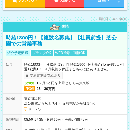
気になる！
応募する
詳細へ
掲載日：2026.08.10
未読
時給1800円！【複数名募集】【社員前提】芝公
園での営業事務
紹介予定派遣
ブランクOK
WEB登録・面接OK
時給1800円 月収例 29万円 時給1800円×実働7h45m×週5日×4
給与
週+残業10h ※月収例を保証するものではありません。
交通費別途支給あり
1ヶ月3万円を上限として実費支給
交通費
25～30万円
月収例
東京都港区
勤務地
芝公園駅から徒歩3分
/
赤羽橋駅から徒歩5分
サ－ビス
08:50-17:35（休憩60分）実働7時間45分
勤務時間