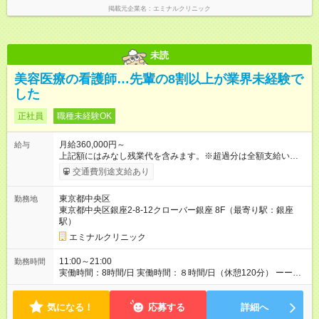
掲載元企業名
エミナルクリニック
未読
美容医療の看護師…先輩の8割以上が業界未経験で
した
正社員
職種未経験OK
月給360,000円～
給与
上記額にはみなし残業代を含みます。※超過分は全額支給いたし
ます。 みなし残業代 46,900円／月 みなし残業時間 23時間／月
交通費別途支給あり
【試用期間】試用期間あり 試用期間の長さ：6ヶ月 ※ 雇用形態
と給与に、本採用時と異なる部分があります。 雇用形態：中途
東京都中央区
勤務地
採用（契約社員） 給与：月給 340,000円 ～ 340,000円 上記額に
東京都中央区銀座2-8-12クローバー銀座 8F（最寄り駅：銀座
はみなし残業代を含みます。※超過分は全額支給いたします。
駅）
みなし残業代 46,900円／月 みなし残業時間 23時間／月
エミナルクリニック
11:00～21:00
勤務時間
実働時間：8時間/日 実働時間：８時間/日（休憩120分） ーーー
ーーーーーーー ◆残業少なめ＆通勤も楽々◆ ーーーーーーーー
ーー 11時開院のため、朝はゆっくり出勤ができます！通勤ラッ
気になる！
シュを避けて通勤できるため快適♪ ーーーーーーーーーー ◆夜勤
応募する
詳細へ
はありません◆ ーーーーーーーーーー クリニック勤務のため夜