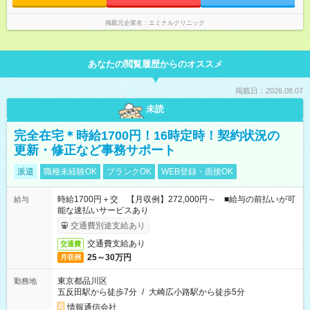
勤や当直はありません♪
掲載元企業名
エミナルクリニック
あなたの閲覧履歴からのオススメ
掲載日：2026.08.07
未読
完全在宅＊時給1700円！16時定時！契約状況の
更新・修正など事務サポート
派遣
職種未経験OK
ブランクOK
WEB登録・面接OK
時給1700円＋交 【月収例】272,000円～ ■給与の前払いが可
給与
能な速払いサービスあり
交通費別途支給あり
交通費支給あり
交通費
25～30万円
月収例
東京都品川区
勤務地
五反田駅から徒歩7分
/
大崎広小路駅から徒歩5分
情報通信会社