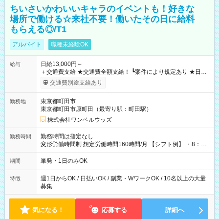
ちいさいかわいいキャラのイベントも！好きな
場所で働ける☆来社不要！働いたその日に給料
もらえる◎/T1
アルバイト
職種未経験OK
日給13,000円～
給与
＋交通費支給 ★交通費全額支給！ ┗案件により規定あり ★日払
いOK！（規定あり） ┗働いたその日に現金GET♪ お仕事後はコ
交通費別途支給あり
ンビニATMから 日払い分を引き落とせます！ 【試用期間】試
用期間なし
東京都町田市
勤務地
東京都町田市原町田（最寄り駅：町田駅）
株式会社ワンベルウッズ
勤務時間は指定なし
勤務時間
変形労働時間制 想定労働時間160時間/月 【シフト例】 ・8：00
～21：00
単発・1日のみOK
期間
週1日からOK / 日払いOK / 副業・WワークOK / 10名以上の大量
特徴
募集
気になる！
応募する
詳細へ