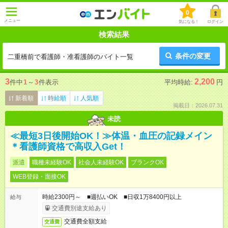
0
メニュー
気になる！
ログイン
検索結果
条件の変更
二重橋前で看護師・准看護師のバイト一覧
3
2,200
件中
1
～
3
件表示
平均時給:
円
新着順
時給順
人気順
掲載日：2026.07.31
未読
≪最短3日後開始OK！≫体温・血圧の記録メイン
＊看護師資格で高収入Get！
派遣
職種未経験OK
社会人未経験OK
ブランクOK
WEB登録・面接OK
時給2300円～ ■週払いOK ■日収1万8400円以上
給与
交通費別途支給あり
交通費全額支給
交通費