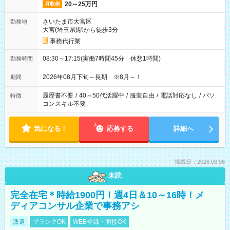
20～25万円
月収例
さいたま市大宮区
勤務地
大宮(埼玉県)駅から徒歩3分
事務代行業
08:30～17:15(実働7時間45分 休憩1時間)
勤務時間
2026年08月下旬～長期 ※8月～！
期間
履歴書不要
/
40～50代活躍中
/
服装自由
/
電話対応なし
/
パソ
特徴
コンスキル不要
気になる！
応募する
詳細へ
掲載日：2026.08.06
未読
完全在宅＊時給1900円！週4日＆10～16時！メ
ディアコンサル企業で事務アシ
派遣
ブランクOK
WEB登録・面接OK