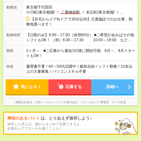
東京都千代田区
勤務地
小川町(東京都)駅
/
二重橋前駅
/
末広町(東京都)駅
/
…
【自宅からドアtoドアで30分以内】介護施設でのお仕事。勤
務地選べます！
【日勤のみ】9:00～17:00（休憩60分） ■ご希望があればその他
勤務時間
シフトもOK！ （例）8:30～17:30 10:00～19:00 など
「家族とお休みを合わせたい」 「できれば残業はしたくない」
など、あなたのご希望に沿ったお仕事をご紹介します！ ※Wワ
2ヶ月～ ■ご応募から最短3日後に開始可能 8月～、9月スター
期間
ーク希望の方へ 今ご覧のお仕事で希望する勤務時間と、もう1つ
トもOK！
のお仕事の勤務時間。 合計で週40時間を超える場合は応募でき
ません
履歴書不要
/
40～50代活躍中
/
服装自由
/
シフト勤務
/
10名以
特徴
上の大量募集
/
パソコンスキル不要
気になる！
応募する
詳細へ
掲載元企業名
日研トータルソーシング株式会社 メディカルケア事業部 ナース派遣
興味のあるバイト
は、とりあえず保存しよう♪
保存した求人は、後からまとめて応募できるよ。
企業からアプローチが届くことも！