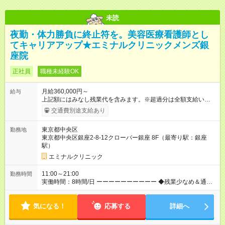
未読
夜勤・体力勝負に終止符を。美容医療看護師とし
てキャリアアップ★エミナルクリニックメンズ銀
座院
正社員
職種未経験OK
月給360,000円～
給与
上記額にはみなし残業代を含みます。※超過分は全額支給いたし
ます。 みなし残業代 46,900円／月 みなし残業時間 23時間／月
交通費別途支給あり
【試用期間】試用期間あり 試用期間の長さ：6ヶ月 ※ 雇用形態
と給与に、本採用時と異なる部分があります。 雇用形態：中途
東京都中央区
勤務地
採用（契約社員） 給与：月給 340,000円 ～ 340,000円 上記額に
東京都中央区銀座2-8-12クローバー銀座 8F（最寄り駅：銀座
はみなし残業代を含みます。※超過分は全額支給いたします。
駅）
みなし残業代 46,900円／月 みなし残業時間 23時間／月
エミナルクリニック
11:00～21:00
勤務時間
実働時間：8時間/日 ーーーーーーーーーー ◆残業少なめ＆通勤
も楽々◆ ーーーーーーーーーー 11時開院のため、朝はゆっくり
出勤ができます！通勤ラッシュを避けて通勤できるため快適♪ ー
気になる！
ーーーーーーーーー ◆夜勤はありません◆ ーーーーーーーーー
応募する
詳細へ
ー クリニック勤務のため夜勤や当直はありません♪