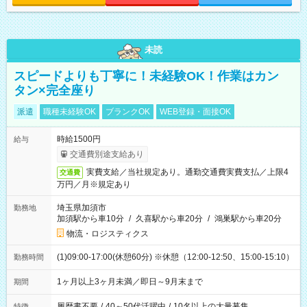
未読
スピードよりも丁寧に！未経験OK！作業はカン
タン×完全座り
派遣
職種未経験OK
ブランクOK
WEB登録・面接OK
時給1500円
給与
交通費別途支給あり
実費支給／当社規定あり。通勤交通費実費支払／上限4
交通費
万円／月※規定あり
埼玉県加須市
勤務地
加須駅から車10分
/
久喜駅から車20分
/
鴻巣駅から車20分
物流・ロジスティクス
(1)09:00-17:00(休憩60分) ※休憩（12:00-12:50、15:00-15:10）
勤務時間
1ヶ月以上3ヶ月未満／即日～9月末まで
期間
履歴書不要
/
40～50代活躍中
/
10名以上の大量募集
特徴