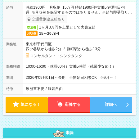
時給1900円 月収例 15万円 時給1900円×実働5h×週4日×4
給与
週 ※月収例を保証するものではありません。※給与即受取りサ
ービス利用可（利用条件有）
交通費別途支給あり
1ヶ月3万円を上限として実費支給
交通費
15～20万円
月収例
東京都千代田区
勤務地
四ツ谷駅から徒歩2分
/
麹町駅から徒歩13分
コンサルタント・シンクタンク
10:00-16:00（休憩60分）実働5時間（残業少なめ！）
勤務時間
2026年09月01日～長期 ※開始日相談OK ※9月～！
期間
履歴書不要
/
服装自由
特徴
気になる！
応募する
詳細へ
未読