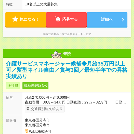
21万2,000円 固定残業手当7,900円/5.1時間分)となり、その他待
～19時 ◎日祝 11時～18時 ・月平均残業時間は27時間未満で
10名以上の大量募集
特徴
遇に変更はありません。 【試用期間】試用期間あり 試用期間の
す。 ・ご予約状況により、退勤時間が前後することがありま
長さ：3ヶ月 ※ 雇用形態と給与に、本採用時と異なる部分があり
す。 ・平日と土日祝で勤務時間が異なる為、月全体でバランス
ます。 雇用形態：本採用時と同じです。 給与：月給 212,000
が取れるようシフトを組んでいます。
気になる！
応募する
詳細へ
円 ～ 220,000円 上記額にはみなし残業代を含みます。※超過分
は全額支給いたします。 みなし残業代 7,900円以上／月 みなし
残業時間 5.1時間／月
掲載元企業名
株式会社スイート・ピア
未読
介護サービスマネージャー候補◆月給35万円以上
可／髪型ネイル自由／賞与3回／最短半年での昇格
実績あり
正社員
職種未経験OK
月給270,000円～340,000円
給与
夜勤専属：30万～34万円 日勤夜勤：29万～32万円 日勤専
属：27万～28万円 【試用期間】試用期間あり 試用期間の長さ：
交通費別途支給あり
3ヶ月 ※ 雇用形態と給与に、本採用時と異なる部分があります。
雇用形態：中途採用（契約社員） 給与：本採用時と同じです。
東京都国分寺市
勤務地
東京都国分寺市
WiLL株式会社