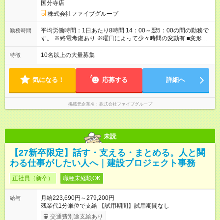
国分寺店
あり ■積立金制度 給与ならびに賞与から積立を行える(年利2%)
シフトは22:00～翌5:00の深夜帯に入ってもらうこともありま
株式会社ファイブグループ
す。 一般的な飲食業では、この深夜帯のお給料は「みなし」と
して基本給に含まれることがしばしば・・・ でもファイブでは
平均労働時間：1日あたり8時間 14：00～翌5：00の間の勤務で
勤務時間
「別途」深夜手当を支給！ ただキツいだけの深夜業務では心か
す。 ※終電考慮あり ※曜日によって少々時間の変動有 ■変形労
ら楽しい接客は出来ません。 頑張りに対しては誠実に向き合っ
働時間制 ■実労働時間：8時間程度 ■休憩時間：1時間程度～2時
てしっかり還元することを大事にしています！ 【試用期間】試
間 休憩時間は勤務時間による ■月平均所定労働時間：173時間 ■
10名以上の大量募集
特徴
用期間あり 試用期間の長さ：3ヶ月 雇用形態、給与は本採用時
平均残業時間：42時間程度 平均労働時間：1日あたり8時間
と同じです。
14：00～翌5：00の間の勤務です。 ※終電考慮あり ※曜日によ
って少々時間の変動有 ■変形労働時間制 ■実労働時間：8時間程
気になる！
応募する
詳細へ
度 ■休憩時間：1時間程度～2時間 休憩時間は勤務時間による ■
月平均所定労働時間：173時間 ■平均残業時間：42時間程度
掲載元企業名
株式会社ファイブグループ
未読
【27新卒限定】話す・支える・まとめる。人と関
わる仕事がしたい人へ｜建設プロジェクト事務
正社員（新卒）
職種未経験OK
月給223,690円～279,200円
給与
残業代1分単位で支給 【試用期間】試用期間なし
交通費別途支給あり