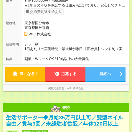
月給300,000円～400,000円
給与
★1年目の年収を保証する仕組みも設けており、安心してチャレ
ンジいただける環境です。 【正社員】 月給30万円～40万円＋各
交通費別途支給あり
種手当＋賞与年3回 【アルバイト】 時給1800円～2500円 ※研修
中は各エリアの最低時給 【試用期間】試用期間あり 試用期間の
東京都国分寺市
勤務地
長さ：3ヶ月 ※ 雇用形態と給与に、本採用時と異なる部分があり
東京都国分寺市
ます。 雇用形態：中途採用（契約社員） 給与：本採用時と同じ
です。
WiLL株式会社
シフト制
勤務時間
1日あたりの実働時間：最大8時間/日 【正社員】シフト制（実働
8時間） 【アルバイト】週1日・8hから勤務可能 ◎勤務例 日勤／
9時～18時（休憩60分） 夜勤／22時～翌7時（休憩60分） ◎働
副業・WワークOK / 10名以上の大量募集
特徴
き方は希望が出せます！ ずっと日勤or夜勤もOK！ たまに夜勤あ
りなど、ご希望の働き方をお気軽にご相談ください。
気になる！
応募する
詳細へ
掲載元企業名
WiLL株式会社
未読
生活サポーター◆月給35万円以上可／髪型ネイル
自由／賞与3回／未経験者歓迎／年休120日以上