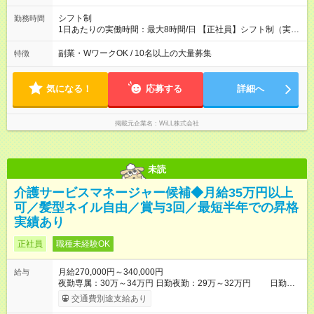
シフト制
勤務時間
1日あたりの実働時間：最大8時間/日 【正社員】シフト制（実働
8時間） 【アルバイト】週1日・8hから勤務可能 ◎勤務例 日勤／
9時～18時（休憩60分） 夜勤／22時～翌7時（休憩60分） ◎働
副業・WワークOK / 10名以上の大量募集
特徴
き方は希望が出せます！ ずっと日勤or夜勤もOK！ たまに夜勤あ
りなど、ご希望の働き方をお気軽にご相談ください。
気になる！
応募する
詳細へ
掲載元企業名
WiLL株式会社
未読
介護サービスマネージャー候補◆月給35万円以上
可／髪型ネイル自由／賞与3回／最短半年での昇格
実績あり
正社員
職種未経験OK
月給270,000円～340,000円
給与
夜勤専属：30万～34万円 日勤夜勤：29万～32万円 日勤専
属：27万～28万円 【試用期間】試用期間あり 試用期間の長さ：
交通費別途支給あり
3ヶ月 ※ 雇用形態と給与に、本採用時と異なる部分があります。