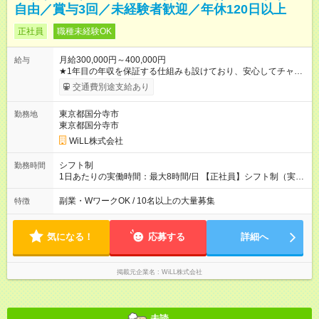
自由／賞与3回／未経験者歓迎／年休120日以上
正社員
職種未経験OK
月給300,000円～400,000円
給与
★1年目の年収を保証する仕組みも設けており、安心してチャレ
ンジいただける環境です。 【正社員】 月給30万円～40万円＋各
交通費別途支給あり
種手当＋賞与年3回 【アルバイト】 時給1800円～2500円 ※研修
中は各エリアの最低時給 【試用期間】試用期間あり 試用期間の
東京都国分寺市
勤務地
長さ：3ヶ月 ※ 雇用形態と給与に、本採用時と異なる部分があり
東京都国分寺市
ます。 雇用形態：中途採用（契約社員） 給与：本採用時と同じ
です。
WiLL株式会社
シフト制
勤務時間
1日あたりの実働時間：最大8時間/日 【正社員】シフト制（実働
8時間） 【アルバイト】週1日から勤務可能 ◎勤務例 日勤／9時
～18時（休憩60分） 夜勤／22時～翌7時（休憩60分） ◎働き方
副業・WワークOK / 10名以上の大量募集
特徴
は希望が出せます！ ずっと日勤or夜勤もOK！ たまに夜勤ありな
ど、ご希望の働き方をお気軽にご相談ください。
気になる！
応募する
詳細へ
掲載元企業名
WiLL株式会社
未読