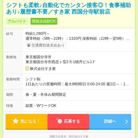
シフトも柔軟♪自動化でカンタン接客◎！食事補助
あり♪履歴書不要／すき家 西国分寺駅前店
アルバイト
職種未経験OK
時給1,290円～
給与
通常時給（5時～22時）：1320円 深夜時給（22時～翌5時）：
1650円 高校生時給：1290円 【特別手当】早朝手当（5：00-9：
交通費別途支給あり
00）時給+150円 【試用期間】試用期間あり 試用期間の長さ：1
ヶ月 雇用形態、給与は本採用時と同じです。 試用期間の実態は
東京都国分寺市
勤務地
30日（※条件変更なし）ですが、切り上げで一ヶ月とさせてい
東京都国分寺市西恋ヶ窪2-5-1積丹ビル1Ｆ
ただきます。 研修制度あり：15時間(研修中も同時給）
株式会社すき家
シフト制
勤務時間
1日あたりの実働時間：最大8時間/日 0:00-24:00 週2日～・1日
2h～OK ＜シフト例＞ 〇朝帯 5:00-9:00 〇昼帯 9:00-14:00 〇午
後帯 14:00-18:00 〇夜帯 18:00-22:00 〇深夜帯 22:00-翌5:00 基
春・夏・冬休み期間限定
期間
本は固定シフトですが家庭の都合などイレギュラーには対応し
ます♪
副業・WワークOK
特徴
気になる！
応募する
詳細へ
掲載元企業名
株式会社すき家