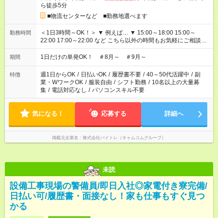
ら徒歩5分
■物流センターなど ■勤務地選べます
＜1日3時間～OK！＞ ▼ 例えば… ▼ 15:00～18:00 15:00～
勤務時間
22:00 17:00～22:00 など こちら以外の時間もお気軽にご相談く
ださい！
1日だけの単発OK！ ＃8月～ ＃9月～
期間
週1日からOK
/
日払いOK
/
履歴書不要
/
40～50代活躍中
/
副
特徴
業・WワークOK
/
服装自由
/
シフト勤務
/
10名以上の大量募
集
/
電話対応なし
/
パソコンスキル不要
気になる！
応募する
詳細へ
掲載元企業名
株式会社バイトレ（キャムコムグループ）
未読
設備工事現場の警備員/即日入社◎家電付き寮完備/
日払い可/履歴書・面接なし！家も仕事もすぐ見つ
かる