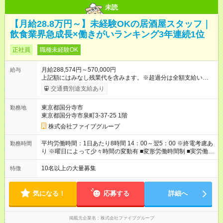
未読
【月給28.8万円～】未経験OKの居酒屋スタッフ｜
飲食業界急成長×働きがいランキング3年連続1位
正社員
職種未経験OK
月給288,574円～570,000円
給与
上記額にはみなし残業代を含みます。※超過分は全額支給いたし
ます。 みなし残業代 55,495円／月 みなし残業時間 36時間／月
交通費別途支給あり
■昇給あり 年2回の給与査定による ■賞与あり ■前払い賞与あり
金額に関しては年次で変動あり ■昇格あり ■役職手当 ■深夜手当
東京都国分寺市
勤務地
■残業手当あり ■交通費支給（上限3万円/月） ■引越し手当 敷
東京都国分寺市泉町3-37-25 1階
金・礼金・保証金・保険料の初期費用+荷物運搬費を支給 ※規定
あり ■積立金制度 給与ならびに賞与から積立を行える(年利2%)
株式会社ファイブグループ
シフトは22:00～翌5:00の深夜帯に入ってもらうこともありま
す。 一般的な飲食業では、この深夜帯のお給料は「みなし」と
平均労働時間：1日あたり8時間 14：00～翌5：00 ※終電考慮あ
勤務時間
して基本給に含まれることがしばしば・・・ でもファイブでは
り ※曜日によって少々時間の変動有 ■変形労働時間制 ■実労働時
「別途」深夜手当を支給！ ただキツいだけの深夜業務では心か
間：8時間程度 ■休憩時間：1時間程度～2時間 休憩時間は勤務時
ら楽しい接客は出来ません。 頑張りに対しては誠実に向き合っ
間による ■月平均所定労働時間：173時間 ■平均残業時間：42時
10名以上の大量募集
特徴
てしっかり還元することを大事にしています！ 【試用期間】試
間程度 平均労働時間：1日あたり8時間 14：00～翌5：00 ※終電
用期間あり 試用期間の長さ：3ヶ月 雇用形態、給与は本採用時
考慮あり ※曜日によって少々時間の変動有 ■変形労働時間制 ■実
と同じです。
労働時間：8時間程度 ■休憩時間：1時間程度～2時間 休憩時間は
気になる！
応募する
詳細へ
勤務時間による ■月平均所定労働時間：173時間 ■平均残業時
間：42時間程度
掲載元企業名
株式会社ファイブグループ