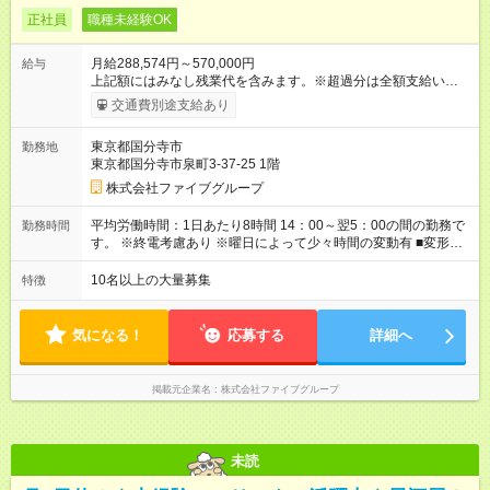
正社員
職種未経験OK
月給288,574円～570,000円
給与
上記額にはみなし残業代を含みます。※超過分は全額支給いたし
ます。 みなし残業代 55,495円／月 みなし残業時間 36時間／月
交通費別途支給あり
■昇給あり 年2回の給与査定による ■賞与あり ■前払い賞与あり
金額に関しては年次で変動あり ■昇格あり ■役職手当 ■深夜手当
東京都国分寺市
勤務地
■残業手当あり ■交通費支給（上限3万円/月） ■引越し手当 敷
東京都国分寺市泉町3-37-25 1階
金・礼金・保証金・保険料の初期費用+荷物運搬費を支給 ※規定
あり ■積立金制度 給与ならびに賞与から積立を行える(年利2%)
株式会社ファイブグループ
シフトは22:00～翌5:00の深夜帯に入ってもらうこともありま
す。 一般的な飲食業では、この深夜帯のお給料は「みなし」と
平均労働時間：1日あたり8時間 14：00～翌5：00の間の勤務で
勤務時間
して基本給に含まれることがしばしば・・・ でもファイブでは
す。 ※終電考慮あり ※曜日によって少々時間の変動有 ■変形労
「別途」深夜手当を支給！ ただキツいだけの深夜業務では心か
働時間制 ■実労働時間：8時間程度 ■休憩時間：1時間程度～2時
ら楽しい接客は出来ません。 頑張りに対しては誠実に向き合っ
間 休憩時間は勤務時間による ■月平均所定労働時間：173時間 ■
10名以上の大量募集
特徴
てしっかり還元することを大事にしています！ 【試用期間】試
平均残業時間：42時間程度 平均労働時間：1日あたり8時間
用期間あり 試用期間の長さ：3ヶ月 雇用形態、給与は本採用時
14：00～翌5：00の間の勤務です。 ※終電考慮あり ※曜日によ
と同じです。
って少々時間の変動有 ■変形労働時間制 ■実労働時間：8時間程
気になる！
応募する
詳細へ
度 ■休憩時間：1時間程度～2時間 休憩時間は勤務時間による ■
月平均所定労働時間：173時間 ■平均残業時間：42時間程度
掲載元企業名
株式会社ファイブグループ
未読