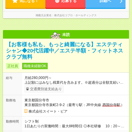
気になる！
応募する
詳細へ
掲載元企業名
株式会社コプロ・ホールディングス
未読
【お客様も私も、もっと綺麗になる】エステティ
シャン◆20代活躍中／エステ半額・フィットネス
クラブ無料
正社員
職種未経験OK
月給280,000円～
給与
上記額にはみなし残業代を含みます。※超過分は全額支給いたし
ます。 みなし残業代 60,546円／月 みなし残業時間 39.4時間／
交通費別途支給あり
月 ～選べる勤務体系～ ◎基本の働き方 ■休日：8日/月 月給28万
円～ ＋ 達成賞与年3回 ＋ その他諸手当 月給内訳）基本給21
東京都国分寺市
勤務地
万9,454円+6万546円(固定残業代/39.4H相当を含む) また、月間
東京都国分寺市泉町2-9-2（最寄り駅：JR中央線
西国分寺駅
）
の休日が10日という勤務体系も選択可能です！実際にこの働き
方で勤務している先輩スタッフも多数！ 詳細は面接時にお伝え
株式会社スイート・ピア
をいたします！ ※残業代は固定残業時間に満たない場合でも支
給、超過分は「分単位」で支給いたします (平均残業時間：27
シフト制
勤務時間
時間未満） 【試用期間中について】 試用期間3か月間の給与は
1日あたりの実働時間：最大8時間/日 ◎本社研修 10：20～
月給21万2,000円～21万9,900円(基本給 21万2,000円 ～基本給
19：20（実働8時間） 営業時間 ◎平日 11時～20時 ◎土曜 11時