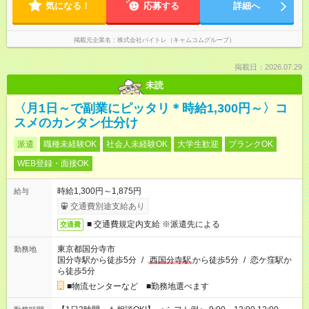
気になる！
応募する
詳細へ
掲載元企業名
株式会社バイトレ（キャムコムグループ）
掲載日：2026.07.29
未読
〈月1日～で副業にピッタリ＊時給1,300円～〉コ
スメのカンタン仕分け
派遣
職種未経験OK
社会人未経験OK
大学生歓迎
ブランクOK
WEB登録・面接OK
時給1,300円～1,875円
給与
交通費別途支給あり
■ 交通費規定内支給 ※派遣先による
交通費
東京都国分寺市
勤務地
国分寺駅から徒歩5分
/
西国分寺駅
から徒歩5分
/
恋ケ窪駅か
ら徒歩5分
■物流センターなど ■勤務地選べます