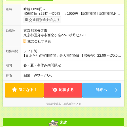
時給1,650円～
給与
深夜時給（22時～翌5時）：1650円 【試用期間】試用期間あり
試用期間の長さ：1ヶ月 雇用形態、給与は本採用時と同じです。
交通費別途支給あり
試用期間の実態は30日（※条件変更なし）ですが、切り上げで
一ヶ月とさせていただきます。 研修制度あり：15時間(研修中も
東京都国分寺市
勤務地
同時給）
東京都国分寺市西恋ヶ窪2-5-1積丹ビル1Ｆ
株式会社すき家
シフト制
勤務時間
1日あたりの実働時間：最大7時間/日 【深夜帯】22:00～翌5:00
週2日～・1日2h～OK◎ ※22:00から翌5:00までは18歳以上の方
のみ勤務可能です（18歳未満の深夜業務禁止のため） ★深夜で
春・夏・冬休み期間限定
期間
も安心して働けます★ すき家では、ワンオペを禁止していま
す。 必ず、2名以上での勤務を行いますので、安心して働けま
副業・WワークOK
特徴
す。
気になる！
応募する
詳細へ
掲載元企業名
株式会社すき家
未読