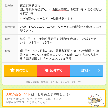
東京都国分寺市
勤務地
国分寺駅から徒歩5分
/
西国分寺駅
から徒歩5分
/
恋ケ窪駅か
ら徒歩5分
■物流センターなど ■勤務地選べます
9:00～17:00 10:00～19:00 など ■ 他の時間帯もお気軽にご相
勤務時間
談ください！
単発1日～！ ★勤務開始日や期間はお気軽にご相談くださ
期間
い！ ＃8月～ ＃9月～
週1日からOK
/
日払いOK
/
履歴書不要
/
40～50代活躍中
/
副
特徴
業・WワークOK
/
服装自由
/
シフト勤務
/
10名以上の大量募
集
/
電話対応なし
/
パソコンスキル不要
気になる！
応募する
詳細へ
掲載元企業名
株式会社バイトレ（キャムコムグループ）
興味のあるバイト
は、とりあえず保存しよう♪
保存した求人は、後からまとめて応募できるよ。
企業からアプローチが届くことも！