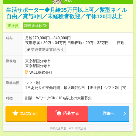
生活サポーター◆月給35万円以上可／髪型ネイル
自由／賞与3回／未経験者歓迎／年休120日以上
正社員
職種未経験OK
月給270,000円～340,000円
給与
夜勤専属：30万～34万円 日勤夜勤：29万～32万円 日勤専
属：27万～28万円 【試用期間】試用期間あり 試用期間の長さ：
交通費別途支給あり
3ヶ月 ※ 雇用形態と給与に、本採用時と異なる部分があります。
雇用形態：中途採用（契約社員） 給与：本採用時と同じです。
東京都国分寺市
勤務地
東京都国分寺市
WiLL株式会社
シフト制
勤務時間
1日あたりの実働時間：最大8時間/日 【正社員】シフト制（実働
8時間） 【アルバイト】週1日から勤務可能 ◎勤務例 日勤／9時
～18時（休憩60分） 夜勤／22時～翌7時（休憩60分） ◎働き方
副業・WワークOK / 10名以上の大量募集
特徴
は希望が出せます！ ずっと日勤or夜勤もOK！ たまに夜勤ありな
ど、ご希望の働き方をお気軽にご相談ください。
気になる！
応募する
詳細へ
掲載元企業名
WiLL株式会社