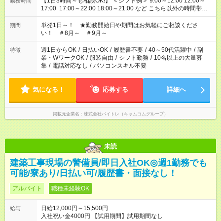
【1日3時間～も相談OK!】 ＜シフト例＞ 9:00～12:00 12:00～
勤務時間
17:00 17:00～22:00 18:00～21:00 など こちら以外の時間帯も
お気軽にご相談ください！
単発1日～！ ★勤務開始日や期間はお気軽にご相談くださ
期間
い！ ＃8月～ ＃9月～
週1日からOK
/
日払いOK
/
履歴書不要
/
40～50代活躍中
/
副
特徴
業・WワークOK
/
服装自由
/
シフト勤務
/
10名以上の大量募
集
/
電話対応なし
/
パソコンスキル不要
気になる！
応募する
詳細へ
掲載元企業名
株式会社バイトレ（キャムコムグループ）
未読
建築工事現場の警備員/即日入社OK◎週1勤務でも
可能/寮あり/日払い可/履歴書・面接なし！
アルバイト
職種未経験OK
日給12,000円～15,500円
給与
入社祝い金4000円 【試用期間】試用期間なし