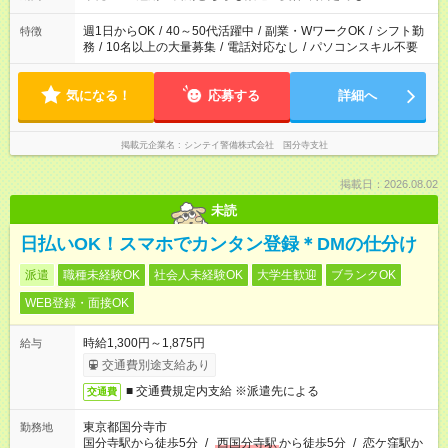
週1日からOK
/
40～50代活躍中
/
副業・WワークOK
/
シフト勤
特徴
務
/
10名以上の大量募集
/
電話対応なし
/
パソコンスキル不要
気になる！
応募する
詳細へ
掲載元企業名
シンテイ警備株式会社 国分寺支社
掲載日：2026.08.02
未読
日払いOK！スマホでカンタン登録＊DMの仕分け
派遣
職種未経験OK
社会人未経験OK
大学生歓迎
ブランクOK
WEB登録・面接OK
時給1,300円～1,875円
給与
交通費別途支給あり
■ 交通費規定内支給 ※派遣先による
交通費
東京都国分寺市
勤務地
国分寺駅から徒歩5分
/
西国分寺駅
から徒歩5分
/
恋ケ窪駅か