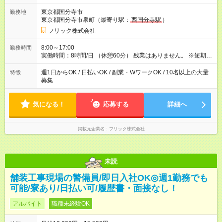
東京都国分寺市
勤務地
東京都国分寺市泉町（最寄り駅：
西国分寺駅
）
フリック株式会社
8:00～17:00
勤務時間
実働時間：8時間/日 （休憩60分） 残業はありません。 ※短期の
募集は行っておりません。予めご了承くださいませ。
週1日からOK / 日払いOK / 副業・WワークOK / 10名以上の大量
特徴
募集
気になる！
応募する
詳細へ
掲載元企業名
フリック株式会社
未読
舗装工事現場の警備員/即日入社OK◎週1勤務でも
可能/寮あり/日払い可/履歴書・面接なし！
アルバイト
職種未経験OK