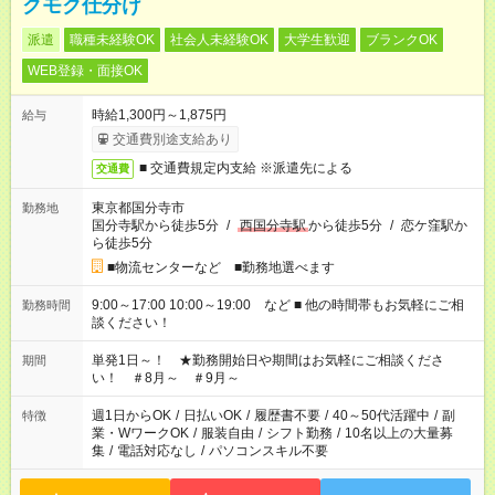
クモク仕分け
派遣
職種未経験OK
社会人未経験OK
大学生歓迎
ブランクOK
WEB登録・面接OK
時給1,300円～1,875円
給与
交通費別途支給あり
■ 交通費規定内支給 ※派遣先による
交通費
東京都国分寺市
勤務地
国分寺駅から徒歩5分
/
西国分寺駅
から徒歩5分
/
恋ケ窪駅か
ら徒歩5分
■物流センターなど ■勤務地選べます
9:00～17:00 10:00～19:00 など ■ 他の時間帯もお気軽にご相
勤務時間
談ください！
単発1日～！ ★勤務開始日や期間はお気軽にご相談くださ
期間
い！ ＃8月～ ＃9月～
週1日からOK
/
日払いOK
/
履歴書不要
/
40～50代活躍中
/
副
特徴
業・WワークOK
/
服装自由
/
シフト勤務
/
10名以上の大量募
集
/
電話対応なし
/
パソコンスキル不要