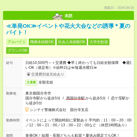
掲載日：2026.08.03
未読
≪単発OK≫イベントや花火大会などの誘導＊夏の
バイト！
アルバイト
職種未経験OK
社会人未経験OK
大学生歓迎
ブランクOK
日給10,500円～＋交通費 ◆早く終わっても日給全額保障 ◆週払
給与
いOK（規定有）※給料日は≪毎週水曜日≫
交通費別途支給あり
全額支給
交通費
東京都国分寺市
勤務地
国分寺駅から徒歩5分
/
西国分寺駅
から徒歩5分
/
恋ケ窪駅か
ら徒歩5分
シンテイ警備株式会社 国分寺支店
イベントによって開始時刻に変動あり 平均的：11：00～20：00
勤務時間
／12：00～21：00／13：00～22：00など （休憩1時間あり）
単発OK！短期・長期どちらも歓迎＊夏休み限定でもOK！
期間