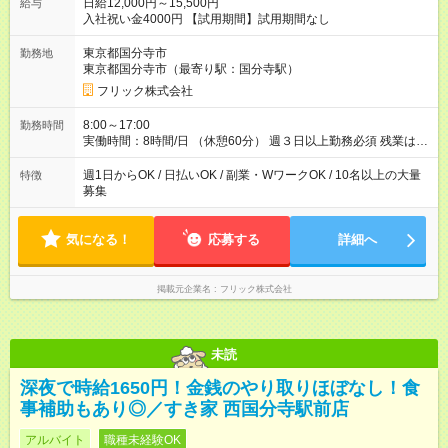
日給12,000円～15,500円
給与
入社祝い金4000円 【試用期間】試用期間なし
東京都国分寺市
勤務地
東京都国分寺市（最寄り駅：国分寺駅）
フリック株式会社
8:00～17:00
勤務時間
実働時間：8時間/日 （休憩60分） 週３日以上勤務必須 残業はあ
りません。 ※短期の募集は行っておりません。予めご了承くだ
さいませ。
週1日からOK / 日払いOK / 副業・WワークOK / 10名以上の大量
特徴
募集
気になる！
応募する
詳細へ
掲載元企業名
フリック株式会社
未読
深夜で時給1650円！金銭のやり取りほぼなし！食
事補助もあり◎／すき家 西国分寺駅前店
アルバイト
職種未経験OK