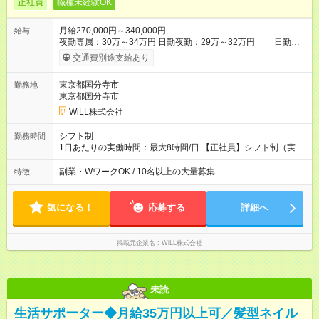
正社員
職種未経験OK
月給270,000円～340,000円
給与
夜勤専属：30万～34万円 日勤夜勤：29万～32万円 日勤専
属：27万～28万円 【試用期間】試用期間あり 試用期間の長さ：
交通費別途支給あり
3ヶ月 ※ 雇用形態と給与に、本採用時と異なる部分があります。
雇用形態：中途採用（契約社員） 給与：本採用時と同じです。
東京都国分寺市
勤務地
東京都国分寺市
WiLL株式会社
シフト制
勤務時間
1日あたりの実働時間：最大8時間/日 【正社員】シフト制（実働
8時間） 【アルバイト】週1日から勤務可能 ◎勤務例 日勤／9時
～18時（休憩60分） 夜勤／22時～翌7時（休憩60分） ◎働き方
副業・WワークOK / 10名以上の大量募集
特徴
は希望が出せます！ ずっと日勤or夜勤もOK！ たまに夜勤ありな
ど、ご希望の働き方をお気軽にご相談ください。
気になる！
応募する
詳細へ
掲載元企業名
WiLL株式会社
未読
生活サポーター◆月給35万円以上可／髪型ネイル