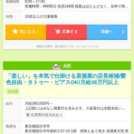
8:00～17:00
勤務時間
実働時間：8時間/日 休憩1時間 残業はほとんどなく、定時で帰れ
る日が多い働き方です。 毎日の業務は進捗管理や事務が中心な
ので、 「今日やるべき仕事」が終われば、自然と区切りをつけ
10名以上の大量募集
特徴
やすいのが特長。 突発的な対応も少なく、無理をさせない働き
方を大切にしています。
気になる！
応募する
詳細へ
掲載元企業名
株式会社コプロ・ホールディングス
未読
「楽しい」を本気で仕掛ける居酒屋の店長候補/髪
色自由・タトゥー・ピアスOK/月給38万円以上
正社員
月給380,000円～
給与
上記額にはみなし残業代を含みます。※超過分は全額支給いたし
ます。 みなし残業代 58,282円／月 みなし残業時間 36時間／月
交通費別途支給あり
■昇給あり 年2回の給与査定による ■賞与あり ■前払い賞与あり
金額に関しては年次で変動あり ■昇格あり ■役職手当 ■深夜手当
東京都国分寺市
勤務地
■残業手当あり ■交通費支給（上限3万円/月） ■引越し手当 敷
東京都国分寺市泉町3-37-25 1階 焼鳥とあて巻き 居酒屋大悟 西
金・礼金・保証金・保険料の初期費用+荷物運搬費を支給 ※規定