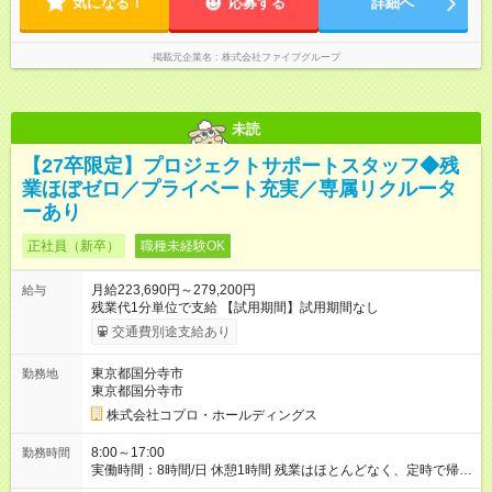
気になる！
応募する
詳細へ
度 ■休憩時間：1時間程度～2時間 休憩時間は勤務時間による ■
月平均所定労働時間：173時間 ■平均残業時間：42時間程度
掲載元企業名
株式会社ファイブグループ
未読
【27卒限定】プロジェクトサポートスタッフ◆残
業ほぼゼロ／プライベート充実／専属リクルータ
ーあり
正社員（新卒）
職種未経験OK
月給223,690円～279,200円
給与
残業代1分単位で支給 【試用期間】試用期間なし
交通費別途支給あり
東京都国分寺市
勤務地
東京都国分寺市
株式会社コプロ・ホールディングス
8:00～17:00
勤務時間
実働時間：8時間/日 休憩1時間 残業はほとんどなく、定時で帰れ
る日が多い働き方です。 毎日の業務は進捗管理や事務が中心な