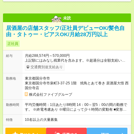
未読
居酒屋の店舗スタッフ/正社員デビューOK/髪色自
由・タトゥー・ピアスOK/月給28万円以上
正社員
月給288,574円～570,000円
給与
上記額にはみなし残業代を含みます。※超過分は全額支給いたし
ます。 みなし残業代 55,495円／月 みなし残業時間 36時間／月
交通費別途支給あり
■昇給あり 年2回の給与査定による ■賞与あり ■前払い賞与あり
金額に関しては年次で変動あり ■昇格あり ■役職手当 ■深夜手当
東京都国分寺市
勤務地
■残業手当あり ■交通費支給（上限3万円/月） ■引越し手当 敷
東京都国分寺市泉町3-37-25 1階 焼鳥とあて巻き 居酒屋大悟 西
金・礼金・保証金・保険料の初期費用+荷物運搬費を支給 ※規定
国分寺店
あり ■積立金制度 給与ならびに賞与から積立を行える(年利2%)
シフトは22:00～翌5:00の深夜帯に入ってもらうこともありま
株式会社ファイブグループ
す。 一般的な飲食業では、この深夜帯のお給料は「みなし」と
して基本給に含まれることがしばしば・・・ でもファイブでは
平均労働時間：1日あたり8時間 14：00～翌5：00の間の勤務で
勤務時間
「別途」深夜手当を支給！ ただキツいだけの深夜業務では心か
す。 ※終電考慮あり ※曜日によって少々時間の変動有 ■変形労
ら楽しい接客は出来ません。 頑張りに対しては誠実に向き合っ
働時間制 ■実労働時間：8時間程度 ■休憩時間：1時間程度～2時
てしっかり還元することを大事にしています！ 【試用期間】試
間 休憩時間は勤務時間による ■月平均所定労働時間：173時間 ■
10名以上の大量募集
特徴
用期間あり 試用期間の長さ：3ヶ月 雇用形態、給与は本採用時
平均残業時間：42時間程度 平均労働時間：1日あたり8時間
と同じです。
14：00～翌5：00の間の勤務です。 ※終電考慮あり ※曜日によ
って少々時間の変動有 ■変形労働時間制 ■実労働時間：8時間程