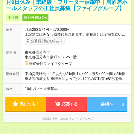
月9日休み｜未経験・フリーター活躍中｜居酒屋ホ
ールスタッフの正社員募集【ファイブグループ】
正社員
職種未経験OK
月給288,574円～570,000円
給与
上記額にはみなし残業代を含みます。※超過分は全額支給いたし
ます。 みなし残業代 55,495円／月 みなし残業時間 36時間／月
交通費別途支給あり
■昇給あり 年2回の給与査定による ■賞与あり ■前払い賞与あり
金額に関しては年次で変動あり ■昇格あり ■役職手当 ■深夜手当
東京都国分寺市
勤務地
■残業手当あり ■交通費支給（上限3万円/月） ■引越し手当 敷
東京都国分寺市泉町3-37-25 1階
金・礼金・保証金・保険料の初期費用+荷物運搬費を支給 ※規定
あり ■積立金制度 給与ならびに賞与から積立を行える(年利2%)
株式会社ファイブグループ
シフトは22:00～翌5:00の深夜帯に入ってもらうこともありま
す。 一般的な飲食業では、この深夜帯のお給料は「みなし」と
平均労働時間：1日あたり8時間 14：00～翌5：00の間で8時間
勤務時間
して基本給に含まれることがしばしば・・・ でもファイブでは
※終電考慮あり ※曜日によって少々時間の変動有 ■変形労働時間
「別途」深夜手当を支給！ ただキツいだけの深夜業務では心か
制 ■実労働時間：8時間程度 ■休憩時間：1時間程度～2時間 休憩
ら楽しい接客は出来ません。 頑張りに対しては誠実に向き合っ
時間は勤務時間による ■月平均所定労働時間：173時間 平均労働
10名以上の大量募集
特徴
てしっかり還元することを大事にしています！ 【試用期間】試
時間：1日あたり8時間 14：00～翌5：00の間で8時間 ※終電考
用期間あり 試用期間の長さ：3ヶ月 雇用形態、給与は本採用時
慮あり ※曜日によって少々時間の変動有 ■変形労働時間制 ■実労
と同じです。
働時間：8時間程度 ■休憩時間：1時間程度～2時間 休憩時間は勤
気になる！
応募する
詳細へ
務時間による ■月平均所定労働時間：173時間
掲載元企業名
株式会社ファイブグループ