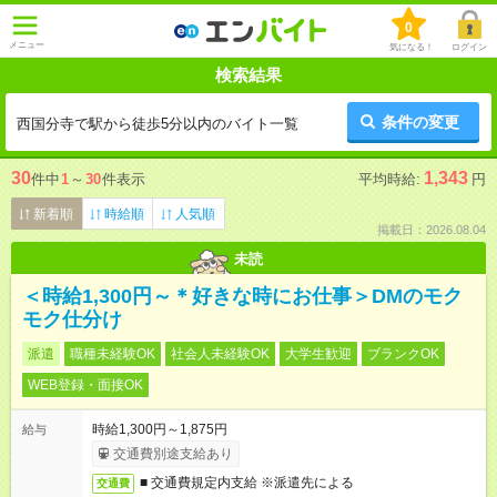
0
メニュー
気になる！
ログイン
検索結果
条件の変更
西国分寺で駅から徒歩5分以内のバイト一覧
30
1,343
件中
1
～
30
件表示
平均時給:
円
新着順
時給順
人気順
掲載日：2026.08.04
未読
＜時給1,300円～＊好きな時にお仕事＞DMのモク
モク仕分け
派遣
職種未経験OK
社会人未経験OK
大学生歓迎
ブランクOK
WEB登録・面接OK
時給1,300円～1,875円
給与
交通費別途支給あり
■ 交通費規定内支給 ※派遣先による
交通費