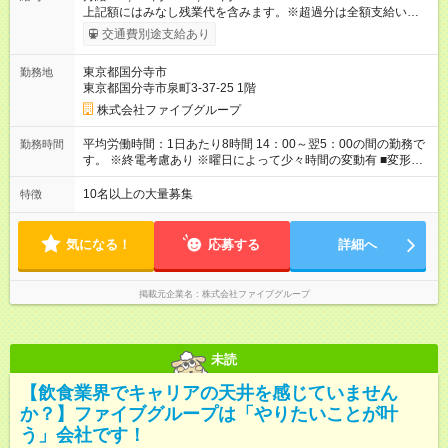
上記額にはみなし残業代を含みます。※超過分は全額支給いたし
ます。 みなし残業代 55,495円／月 みなし残業時間 36時間／月
交通費別途支給あり
■昇給あり 年2回の給与査定による ■賞与あり ■前払い賞与あり
金額に関しては年次で変動あり ■昇格あり ■役職手当 ■深夜手当
東京都国分寺市
勤務地
■残業手当あり ■交通費支給（上限3万円/月） ■引越し手当 敷
東京都国分寺市泉町3-37-25 1階
金・礼金・保証金・保険料の初期費用+荷物運搬費を支給 ※規定
あり ■積立金制度 給与ならびに賞与から積立を行える(年利2%)
株式会社ファイブグループ
シフトは22:00～翌5:00の深夜帯に入ってもらうこともありま
す。 一般的な飲食業では、この深夜帯のお給料は「みなし」と
平均労働時間：1日あたり8時間 14：00～翌5：00の間の勤務で
勤務時間
して基本給に含まれることがしばしば・・・ でもファイブでは
す。 ※終電考慮あり ※曜日によって少々時間の変動有 ■変形労
「別途」深夜手当を支給！ ただキツいだけの深夜業務では心か
働時間制 ■実労働時間：8時間程度 ■休憩時間：1時間程度～2時
ら楽しい接客は出来ません。 頑張りに対しては誠実に向き合っ
間 休憩時間は勤務時間による ■月平均所定労働時間：173時間 ■
10名以上の大量募集
特徴
てしっかり還元することを大事にしています！ 【試用期間】試
平均残業時間：42時間程度 平均労働時間：1日あたり8時間
用期間あり 試用期間の長さ：3ヶ月 雇用形態、給与は本採用時
14：00～翌5：00の間の勤務です。 ※終電考慮あり ※曜日によ
と同じです。
って少々時間の変動有 ■変形労働時間制 ■実労働時間：8時間程
気になる！
応募する
詳細へ
度 ■休憩時間：1時間程度～2時間 休憩時間は勤務時間による ■
月平均所定労働時間：173時間 ■平均残業時間：42時間程度
掲載元企業名
株式会社ファイブグループ
未読
【飲食業界でキャリアの天井を感じていません
か？】ファイブグループは「やりたいことが叶
う」会社です！