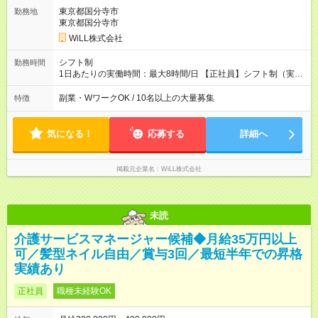
雇用形態：中途採用（契約社員） 給与：本採用時と同じです。
東京都国分寺市
勤務地
東京都国分寺市
WiLL株式会社
シフト制
勤務時間
1日あたりの実働時間：最大8時間/日 【正社員】シフト制（実働
8時間） 【アルバイト】週1日・8hから勤務可能 ◎勤務例 日勤／
9時～18時（休憩60分） 夜勤／22時～翌7時（休憩60分） ◎働
副業・WワークOK / 10名以上の大量募集
特徴
き方は希望が出せます！ ずっと日勤or夜勤もOK！ たまに夜勤あ
りなど、ご希望の働き方をお気軽にご相談ください。
気になる！
応募する
詳細へ
掲載元企業名
WiLL株式会社
未読
介護サービスマネージャー候補◆月給35万円以上
可／髪型ネイル自由／賞与3回／最短半年での昇格
実績あり
正社員
職種未経験OK