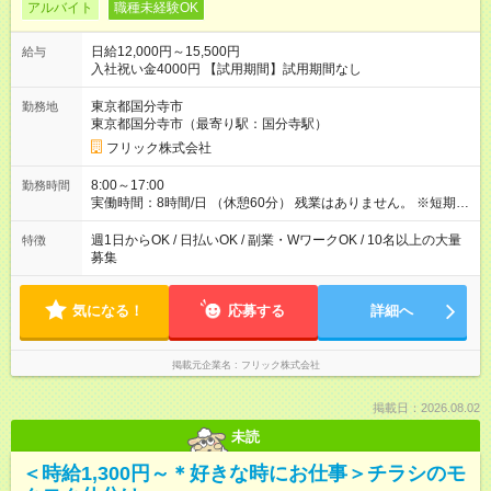
アルバイト
職種未経験OK
日給12,000円～15,500円
給与
入社祝い金4000円 【試用期間】試用期間なし
東京都国分寺市
勤務地
東京都国分寺市（最寄り駅：国分寺駅）
フリック株式会社
8:00～17:00
勤務時間
実働時間：8時間/日 （休憩60分） 残業はありません。 ※短期の
募集は行っておりません。予めご了承くださいませ。
週1日からOK / 日払いOK / 副業・WワークOK / 10名以上の大量
特徴
募集
気になる！
応募する
詳細へ
掲載元企業名
フリック株式会社
掲載日：2026.08.02
未読
＜時給1,300円～＊好きな時にお仕事＞チラシのモ