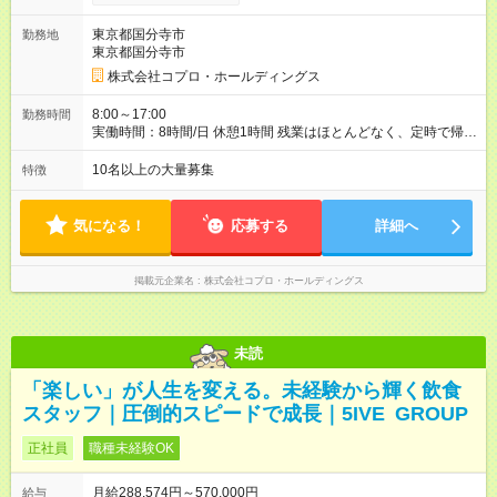
東京都国分寺市
勤務地
東京都国分寺市
株式会社コプロ・ホールディングス
8:00～17:00
勤務時間
実働時間：8時間/日 休憩1時間 残業はほとんどなく、定時で帰れ
る日が多い働き方です。 毎日の業務は進捗管理や事務が中心な
ので、 「今日やるべき仕事」が終われば、自然と区切りをつけ
10名以上の大量募集
特徴
やすいのが特長。 突発的な対応も少なく、無理をさせない働き
方を大切にしています。
気になる！
応募する
詳細へ
掲載元企業名
株式会社コプロ・ホールディングス
未読
「楽しい」が人生を変える。未経験から輝く飲食
スタッフ｜圧倒的スピードで成長｜5IVE GROUP
正社員
職種未経験OK
月給288,574円～570,000円
給与