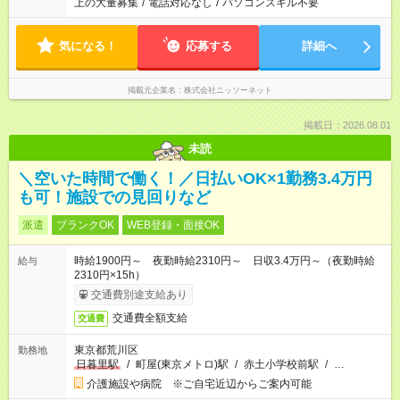
上の大量募集
/
電話対応なし
/
パソコンスキル不要
気になる！
応募する
詳細へ
掲載元企業名
株式会社ニッソーネット
掲載日：2026.08.01
未読
＼空いた時間で働く！／日払いOK×1勤務3.4万円
も可！施設での見回りなど
派遣
ブランクOK
WEB登録・面接OK
時給1900円～ 夜勤時給2310円～ 日収3.4万円～（夜勤時給
給与
2310円×15h）
交通費別途支給あり
交通費全額支給
交通費
東京都荒川区
勤務地
日暮里駅
/
町屋(東京メトロ)駅
/
赤土小学校前駅
/
…
介護施設や病院 ※ご自宅近辺からご案内可能