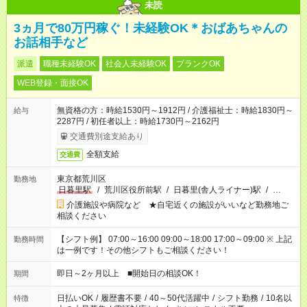
未読
3ヵ月で80万円稼ぐ！未経験OK＊おばあちゃんの
お話相手など
派遣
職種未経験OK
社会人未経験OK
ブランクOK
WEB登録・面接OK
無資格の方：時給1530円～1912円 / 介護福祉士：時給1830円～
給与
2287円 / 初任者以上：時給1730円～2162円
交通費別途支給あり
全額支給
交通費
東京都荒川区
勤務地
日暮里駅
/
荒川区役所前駅
/
日暮里(舎人ライナー)駅
/
…
介護施設や病院など ★自宅近くの施設がいいなど勤務地ご
相談ください
【シフト例】 07:00～16:00 09:00～18:00 17:00～09:00 ※ 上記
勤務時間
は一例です！その他シフトもご相談ください！
即日～2ヶ月以上 ■開始日の相談OK！
期間
日払いOK
/
履歴書不要
/
40～50代活躍中
/
シフト勤務
/
10名以
特徴