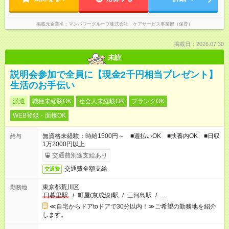
掲載元企業名
マンパワーグループ株式会社 ケアサービス事業部（保育）
掲載日：2026.07.30
未読
説明会参加で全員に【現金2千円相当プレゼント】
生活のお手伝い
派遣
職種未経験OK
社会人未経験OK
ブランクOK
WEB登録・面接OK
無資格未経験：時給1500円～ ■週払いOK ■扶養内OK ■日収
給与
1万2000円以上
交通費別途支給あり
交通費全額支給
交通費
東京都荒川区
勤務地
日暮里駅
/
町屋(京成線)駅
/
三河島駅
/
…
≪自宅からドアtoドアで30分以内！≫ご希望の勤務地を紹介
します。