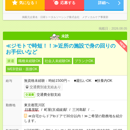
気になる！
応募する
詳細へ
掲載元企業名
日研トータルソーシング株式会社 メディカルケア事業部
掲載日：2026.08.05
未読
NEW
≪ジモトで時短！！≫近所の施設で身の回りの
お手伝いなど
派遣
職種未経験OK
社会人未経験OK
ブランクOK
WEB登録・面接OK
無資格未経験：時給1500円～ ■週払いOK ■扶養内OK
給与
交通費別途支給あり
交通費全額支給
交通費
東京都荒川区
勤務地
日暮里駅
/
町屋(京成線)駅
/
三河島駅
/
…
≪自宅からドアtoドアで30分以内！≫ご希望の勤務地を紹介
します。