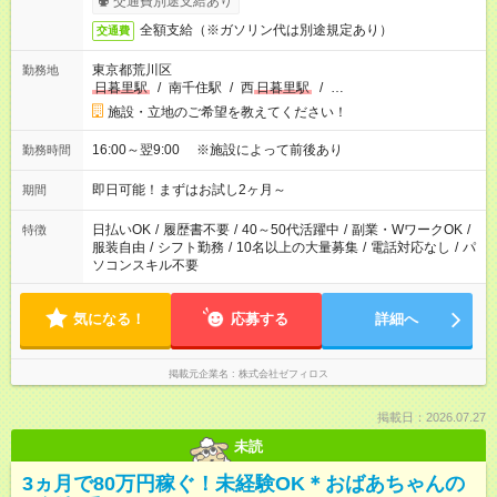
交通費別途支給あり
全額支給（※ガソリン代は別途規定あり）
交通費
東京都荒川区
勤務地
日暮里駅
/
南千住駅
/
西
日暮里駅
/
…
施設・立地のご希望を教えてください！
16:00～翌9:00 ※施設によって前後あり
勤務時間
即日可能！まずはお試し2ヶ月～
期間
日払いOK
/
履歴書不要
/
40～50代活躍中
/
副業・WワークOK
/
特徴
服装自由
/
シフト勤務
/
10名以上の大量募集
/
電話対応なし
/
パ
ソコンスキル不要
気になる！
応募する
詳細へ
掲載元企業名
株式会社ゼフィロス
掲載日：2026.07.27
未読
3ヵ月で80万円稼ぐ！未経験OK＊おばあちゃんの