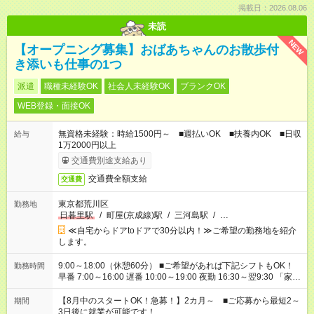
掲載日：2026.08.06
未読
NEW
【オープニング募集】おばあちゃんのお散歩付
き添いも仕事の1つ
派遣
職種未経験OK
社会人未経験OK
ブランクOK
WEB登録・面接OK
無資格未経験：時給1500円～ ■週払いOK ■扶養内OK ■日収
給与
1万2000円以上
交通費別途支給あり
交通費全額支給
交通費
東京都荒川区
勤務地
日暮里駅
/
町屋(京成線)駅
/
三河島駅
/
…
≪自宅からドアtoドアで30分以内！≫ご希望の勤務地を紹介
します。
9:00～18:00（休憩60分） ■ご希望があれば下記シフトもOK！
勤務時間
早番 7:00～16:00 遅番 10:00～19:00 夜勤 16:30～翌9:30 「家族
と休みを合わせたい」 「余裕を持って夕飯の準備がしたい」
「できれば残業はしたくない」 など、ご希望を教えてください
【8月中のスタートOK！急募！】2カ月～ ■ご応募から最短2～
期間
ね。 ※Wワーク希望の方へ 今ご覧のお仕事で希望する勤務時間
3日後に就業が可能です！