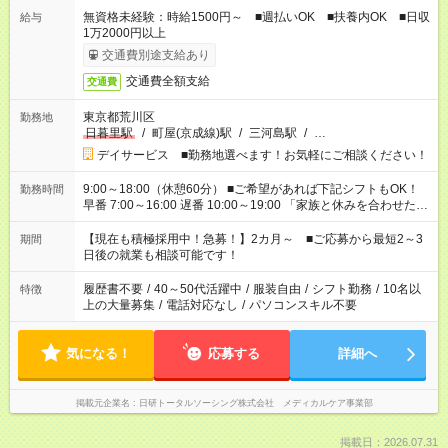
無資格未経験：時給1500円～ ■週払いOK ■扶養内OK ■日収
給与
1万2000円以上
交通費別途支給あり
交通費全額支給
交通費
東京都荒川区
勤務地
日暮里駅
/
町屋(京成線)駅
/
三河島駅
/
…
デイサービス ■勤務地選べます！お気軽にご相談ください！
9:00～18:00（休憩60分） ■ご希望があれば下記シフトもOK！
勤務時間
早番 7:00～16:00 遅番 10:00～19:00 「家族と休みを合わせた
い」 「余裕を持って夕飯の準備がしたい」 「できれば残業はし
たくない」 など、ご希望を教えてくださいね。 ※Wワーク希望
【現在も積極採用中！急募！】2カ月～ ■ご応募から最短2～3
期間
の方へ 今ご覧のお仕事で希望する勤務時間と、もう1つのお仕事
日後の就業も相談可能です！
の勤務時間。 合計で週40時間を超える場合は応募できません。
履歴書不要
/
40～50代活躍中
/
服装自由
/
シフト勤務
/
10名以
特徴
上の大量募集
/
電話対応なし
/
パソコンスキル不要
気になる！
応募する
詳細へ
掲載元企業名
日研トータルソーシング株式会社 メディカルケア事業部
掲載日：2026.07.31