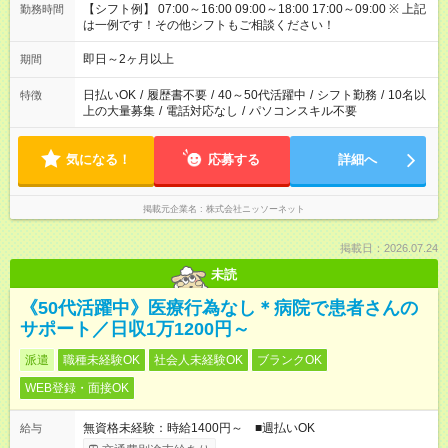
【シフト例】 07:00～16:00 09:00～18:00 17:00～09:00 ※ 上記
勤務時間
は一例です！その他シフトもご相談ください！
即日～2ヶ月以上
期間
日払いOK
/
履歴書不要
/
40～50代活躍中
/
シフト勤務
/
10名以
特徴
上の大量募集
/
電話対応なし
/
パソコンスキル不要
気になる！
応募する
詳細へ
掲載元企業名
株式会社ニッソーネット
掲載日：2026.07.24
未読
《50代活躍中》医療行為なし＊病院で患者さんの
サポート／日収1万1200円～
派遣
職種未経験OK
社会人未経験OK
ブランクOK
WEB登録・面接OK
無資格未経験：時給1400円～ ■週払いOK
給与