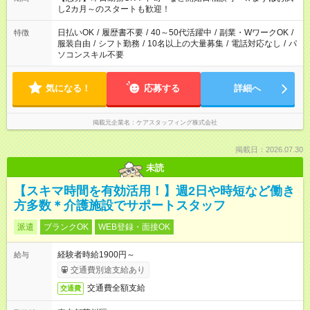
し2カ月～のスタートも歓迎！
日払いOK
/
履歴書不要
/
40～50代活躍中
/
副業・WワークOK
/
特徴
服装自由
/
シフト勤務
/
10名以上の大量募集
/
電話対応なし
/
パ
ソコンスキル不要
気になる！
応募する
詳細へ
掲載元企業名
ケアスタッフィング株式会社
掲載日：2026.07.30
未読
【スキマ時間を有効活用！】週2日や時短など働き
方多数＊介護施設でサポートスタッフ
派遣
ブランクOK
WEB登録・面接OK
経験者時給1900円～
給与
交通費別途支給あり
交通費全額支給
交通費