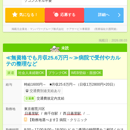
ソコンスキル不要
気になる！
応募する
詳細へ
掲載元企業名
マンパワーグループ株式会社 ケアサービス事業部 （医療福祉介護関連）
掲載日：2026.08.03
未読
≪無資格でも月収25.6万円～≫病院で受付やカル
テの整理など
派遣
社会人未経験OK
ブランクOK
WEB登録・面接OK
時給1600円～ ■月収25.6万円～（日収1万2800円×20日）
給与
交通費別途支給あり
交通費規定内支給
交通費
東京都荒川区
勤務地
日暮里駅
/
南千住駅
/
西
日暮里駅
/
…
【勤務地選べます】病院・クリニック
8:00～17:00 9:00～18:00など ※ご希望の時間帯をご相談くださ
勤務時間