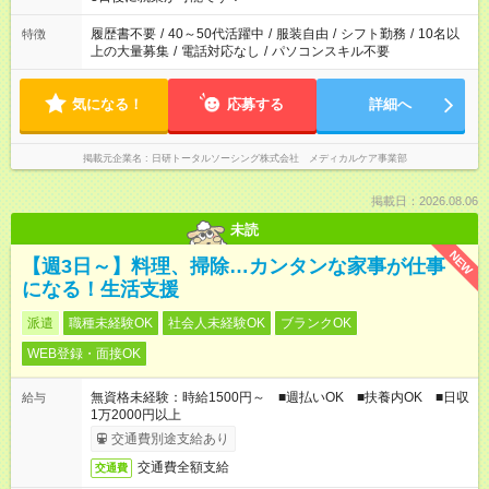
と、もう1つのお仕事の勤務時間。 合計で週40時間を超える場
合は応募できません。
履歴書不要
/
40～50代活躍中
/
服装自由
/
シフト勤務
/
10名以
特徴
上の大量募集
/
電話対応なし
/
パソコンスキル不要
気になる！
応募する
詳細へ
掲載元企業名
日研トータルソーシング株式会社 メディカルケア事業部
掲載日：2026.08.06
未読
NEW
【週3日～】料理、掃除…カンタンな家事が仕事
になる！生活支援
派遣
職種未経験OK
社会人未経験OK
ブランクOK
WEB登録・面接OK
無資格未経験：時給1500円～ ■週払いOK ■扶養内OK ■日収
給与
1万2000円以上
交通費別途支給あり
交通費全額支給
交通費