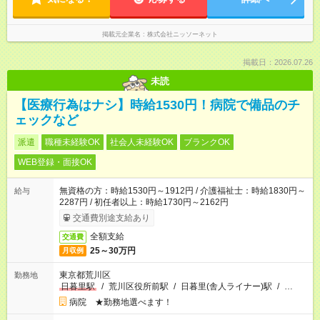
掲載元企業名
株式会社ニッソーネット
掲載日：2026.07.26
未読
【医療行為はナシ】時給1530円！病院で備品のチ
ェックなど
派遣
職種未経験OK
社会人未経験OK
ブランクOK
WEB登録・面接OK
無資格の方：時給1530円～1912円 / 介護福祉士：時給1830円～
給与
2287円 / 初任者以上：時給1730円～2162円
交通費別途支給あり
全額支給
交通費
25～30万円
月収例
東京都荒川区
勤務地
日暮里駅
/
荒川区役所前駅
/
日暮里(舎人ライナー)駅
/
…
病院 ★勤務地選べます！