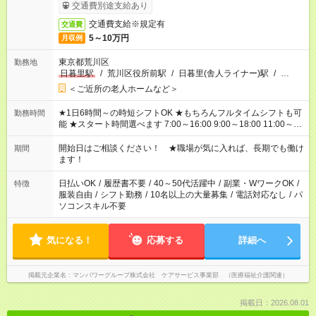
了次第のお支払いとなります。
交通費別途支給あり
交通費支給※規定有
交通費
5～10万円
月収例
東京都荒川区
勤務地
日暮里駅
/
荒川区役所前駅
/
日暮里(舎人ライナー)駅
/
…
＜ご近所の老人ホームなど＞
★1日6時間～の時短シフトOK ★もちろんフルタイムシフトも可
勤務時間
能 ★スタート時間選べます 7:00～16:00 9:00～18:00 11:00～
20:00 など 残業なし！ ※Wワークの場合、他のお仕事と合わせ
週40時間超の就業はご案内できません ※法令に基づき、週20時
開始日はご相談ください！ ★職場が気に入れば、長期でも働け
期間
間以上勤務は社会保険への加入対象となります ※労働者派遣法
ます！
（日雇い派遣の原則禁止）により、短時間・短期間の就業はご
案内が難しい場合があります
日払いOK
/
履歴書不要
/
40～50代活躍中
/
副業・WワークOK
/
特徴
服装自由
/
シフト勤務
/
10名以上の大量募集
/
電話対応なし
/
パ
ソコンスキル不要
気になる！
応募する
詳細へ
掲載元企業名
マンパワーグループ株式会社 ケアサービス事業部 （医療福祉介護関連）
掲載日：2026.08.01