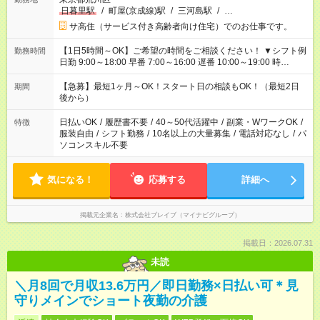
日暮里駅
/
町屋(京成線)駅
/
三河島駅
/
…
サ高住（サービス付き高齢者向け住宅）でのお仕事です。
【1日5時間～OK】ご希望の時間をご相談ください！ ▼シフト例
勤務時間
日勤 9:00～18:00 早番 7:00～16:00 遅番 10:00～19:00 時
短 10:00～15:00 上記はあくまで一例です。 「夕方までには帰宅
しておきたい」 「朝はゆっくりのスタートがいい」 「お昼の時
【急募】最短1ヶ月～OK！スタート日の相談もOK！（最短2日
期間
間を有効に使いたい」 など、ご希望があれば教えてください
後から）
ね。
日払いOK
/
履歴書不要
/
40～50代活躍中
/
副業・WワークOK
/
特徴
服装自由
/
シフト勤務
/
10名以上の大量募集
/
電話対応なし
/
パ
ソコンスキル不要
気になる！
応募する
詳細へ
掲載元企業名
株式会社ブレイブ（マイナビグループ）
掲載日：2026.07.31
未読
＼月8回で月収13.6万円／即日勤務×日払い可＊見
守りメインでショート夜勤の介護