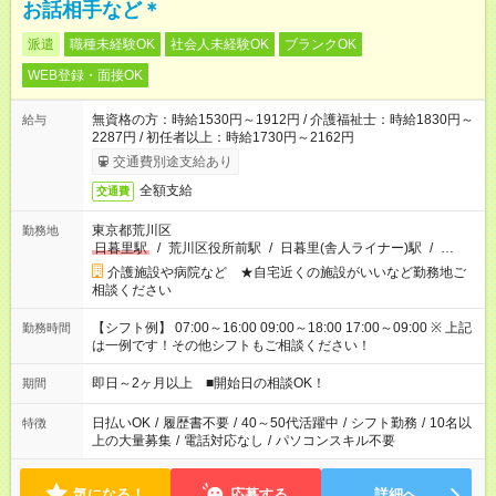
お話相手など＊
派遣
職種未経験OK
社会人未経験OK
ブランクOK
WEB登録・面接OK
無資格の方：時給1530円～1912円 / 介護福祉士：時給1830円～
給与
2287円 / 初任者以上：時給1730円～2162円
交通費別途支給あり
全額支給
交通費
東京都荒川区
勤務地
日暮里駅
/
荒川区役所前駅
/
日暮里(舎人ライナー)駅
/
…
介護施設や病院など ★自宅近くの施設がいいなど勤務地ご
相談ください
【シフト例】 07:00～16:00 09:00～18:00 17:00～09:00 ※ 上記
勤務時間
は一例です！その他シフトもご相談ください！
即日～2ヶ月以上 ■開始日の相談OK！
期間
日払いOK
/
履歴書不要
/
40～50代活躍中
/
シフト勤務
/
10名以
特徴
上の大量募集
/
電話対応なし
/
パソコンスキル不要
気になる！
応募する
詳細へ