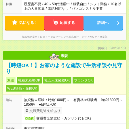
合は応募できません。
履歴書不要
/
40～50代活躍中
/
服装自由
/
シフト勤務
/
10名以
特徴
上の大量募集
/
電話対応なし
/
パソコンスキル不要
気になる！
応募する
詳細へ
掲載元企業名
日研トータルソーシング株式会社 メディカルケア事業部
掲載日：2026.07.31
未読
【時短OK！】お家のような施設で生活相談や見守
り
派遣
職種未経験OK
社会人未経験OK
ブランクOK
WEB登録・面接OK
無資格未経験：時給1600円～ 有資格or経験者：時給1800円～
給与
1850円 ■日払いOK
交通費別途支給あり
交通費全額支給（ガソリン代もOK）
交通費
東京都荒川区
勤務地