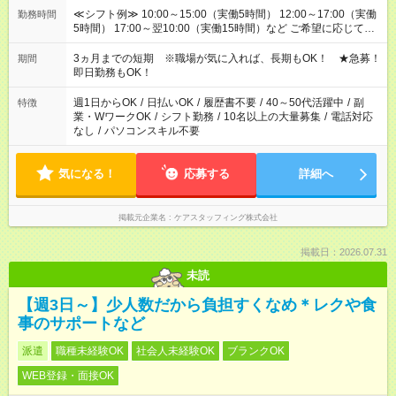
≪シフト例≫ 10:00～15:00（実働5時間） 12:00～17:00（実働
勤務時間
5時間） 17:00～翌10:00（実働15時間）など ご希望に応じて、
働く時間は調整できます！ お気軽に担当へ相談ください！
3ヵ月までの短期 ※職場が気に入れば、長期もOK！ ★急募！
期間
即日勤務もOK！
週1日からOK
/
日払いOK
/
履歴書不要
/
40～50代活躍中
/
副
特徴
業・WワークOK
/
シフト勤務
/
10名以上の大量募集
/
電話対応
なし
/
パソコンスキル不要
気になる！
応募する
詳細へ
掲載元企業名
ケアスタッフィング株式会社
掲載日：2026.07.31
未読
【週3日～】少人数だから負担すくなめ＊レクや食
事のサポートなど
派遣
職種未経験OK
社会人未経験OK
ブランクOK
WEB登録・面接OK