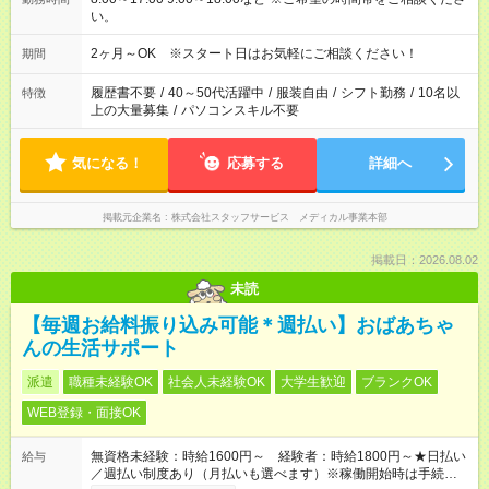
い。
2ヶ月～OK ※スタート日はお気軽にご相談ください！
期間
履歴書不要
/
40～50代活躍中
/
服装自由
/
シフト勤務
/
10名以
特徴
上の大量募集
/
パソコンスキル不要
気になる！
応募する
詳細へ
掲載元企業名
株式会社スタッフサービス メディカル事業本部
掲載日：2026.08.02
未読
【毎週お給料振り込み可能＊週払い】おばあちゃ
んの生活サポート
派遣
職種未経験OK
社会人未経験OK
大学生歓迎
ブランクOK
WEB登録・面接OK
無資格未経験：時給1600円～ 経験者：時給1800円～★日払い
給与
／週払い制度あり（月払いも選べます）※稼働開始時は手続き完