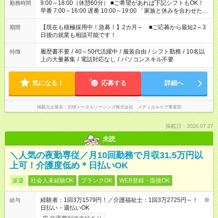
9:00～18:00（休憩60分） ■ご希望があれば下記シフトもOK！
勤務時間
早番 7:00～16:00 遅番 10:00～19:00 「家族と休みを合わせた
い」 「余裕を持って夕飯の準備がしたい」 「できれば残業はし
たくない」 など、ご希望を教えてくださいね。 ※Wワーク希望
【現在も積極採用中！急募！】2カ月～ ■ご応募から最短2～3
期間
の方へ 今ご覧のお仕事で希望する勤務時間と、もう1つのお仕事
日後の就業も相談可能です！
の勤務時間。 合計で週40時間を超える場合は応募できません。
履歴書不要
/
40～50代活躍中
/
服装自由
/
シフト勤務
/
10名以
特徴
上の大量募集
/
電話対応なし
/
パソコンスキル不要
気になる！
応募する
詳細へ
掲載元企業名
日研トータルソーシング株式会社 メディカルケア事業部
掲載日：2026.07.27
未読
＼人気の夜勤専従／月10回勤務で月収31.5万円以
上可！介護度低め＊日払いOK
派遣
社会人未経験OK
ブランクOK
WEB登録・面接OK
経験者：1回3万1579円！／介護福祉士：1回3万2725円～！ ※
給与
日払い・週払いOK