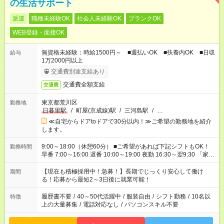
の生活サポート
派遣
職種未経験OK
社会人未経験OK
ブランクOK
WEB登録・面接OK
無資格未経験：時給1500円～ ■週払いOK ■扶養内OK ■日収
給与
1万2000円以上
交通費別途支給あり
交通費全額支給
交通費
東京都荒川区
勤務地
日暮里駅
/
町屋(京成線)駅
/
三河島駅
/
…
≪自宅からドアtoドアで30分以内！≫ご希望の勤務地を紹介
します。
9:00～18:00（休憩60分） ■ご希望があれば下記シフトもOK！
勤務時間
早番 7:00～16:00 遅番 10:00～19:00 夜勤 16:30～翌9:30 「家族
と休みを合わせたい」 「余裕を持って夕飯の準備がしたい」
「できれば残業はしたくない」 など、ご希望を教えてください
【現在も積極採用中！急募！】長期でじっくり安心して働け
期間
ね。 ※Wワーク希望の方へ 今ご覧のお仕事で希望する勤務時間
る！応募から最短2～3日後に就業可能！
と、もう1つのお仕事の勤務時間が 合計で週40時間を超える場
合は応募できません。
履歴書不要
/
40～50代活躍中
/
服装自由
/
シフト勤務
/
10名以
特徴
上の大量募集
/
電話対応なし
/
パソコンスキル不要