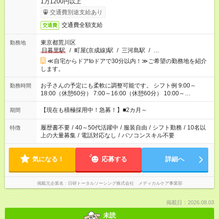
1万1200円以上
交通費別途支給あり
交通費全額支給
交通費
東京都荒川区
勤務地
日暮里駅
/
町屋(京成線)駅
/
三河島駅
/
…
≪自宅からドアtoドアで30分以内！≫ご希望の勤務地を紹介
します。
お子さんの予定にも柔軟に調整可能です。 シフト例 9:00～
勤務時間
18:00（休憩60分） 7:00～16:00（休憩60分） 10:00～
19:00（休憩60分） ※Wワーク希望の方へ 今ご覧のお仕事で希
望する勤務時間と、もう1つのお仕事の勤務時間の合計が 週40
【現在も積極採用中！急募！】■2カ月～
期間
時間を超えなければOKです。
履歴書不要
/
40～50代活躍中
/
服装自由
/
シフト勤務
/
10名以
特徴
上の大量募集
/
電話対応なし
/
パソコンスキル不要
気になる！
応募する
詳細へ
掲載元企業名
日研トータルソーシング株式会社 メディカルケア事業部
掲載日：2026.08.03
未読