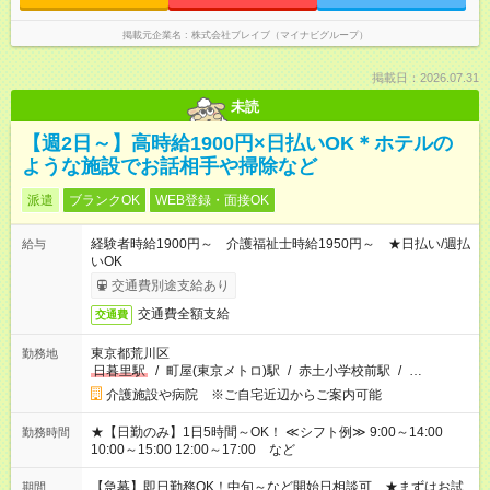
掲載元企業名
株式会社ブレイブ（マイナビグループ）
掲載日：2026.07.31
未読
【週2日～】高時給1900円×日払いOK＊ホテルの
ような施設でお話相手や掃除など
派遣
ブランクOK
WEB登録・面接OK
経験者時給1900円～ 介護福祉士時給1950円～ ★日払い/週払
給与
いOK
交通費別途支給あり
交通費全額支給
交通費
東京都荒川区
勤務地
日暮里駅
/
町屋(東京メトロ)駅
/
赤土小学校前駅
/
…
介護施設や病院 ※ご自宅近辺からご案内可能
★【日勤のみ】1日5時間～OK！ ≪シフト例≫ 9:00～14:00
勤務時間
10:00～15:00 12:00～17:00 など
【急募】即日勤務OK！中旬～など開始日相談可 ★まずはお試
期間