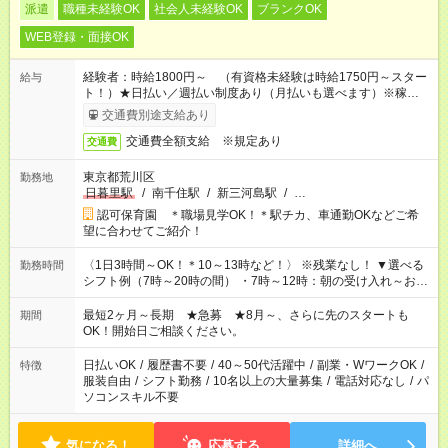
派遣
職種未経験OK
社会人未経験OK
ブランクOK
WEB登録・面接OK
経験者：時給1800円～ （有資格未経験は時給1750円～スター
給与
ト！）★日払い／週払い制度あり（月払いも選べます）※稼働開
始時は手続き完了次第のお支払いとなります★フルタイムできる
交通費別途支給あり
方は100円アップ！
交通費全額支給 ※規定あり
交通費
東京都荒川区
勤務地
日暮里駅
/
南千住駅
/
新三河島駅
/
…
認可保育園 ＊職場見学OK！＊駅チカ、車通勤OKなどご希
望に合わせてご紹介！
〈1日3時間～OK！＊10～13時など！〉 ※残業なし！ ▼選べる
勤務時間
シフト例（7時～20時の間） ・7時～12時：朝の受け入れ～お昼
の準備 ・10時～13時：園児の見守り～お昼の補助 ・9時～16
時：帰りの会まで！子供の成長を見守る ・15時～20時：夜のお
最短2ヶ月～長期 ★急募 ★8月～、さらに先のスタートも
期間
迎えサポート
OK！開始日ご相談ください。
日払いOK
/
履歴書不要
/
40～50代活躍中
/
副業・WワークOK
/
特徴
服装自由
/
シフト勤務
/
10名以上の大量募集
/
電話対応なし
/
パ
ソコンスキル不要
気になる！
応募する
詳細へ