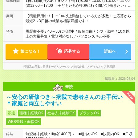
1日5時間からOK！ ■シフト例 (1)8:00～13:00 (2)10:00～15:00
勤務時間
(3)12:00～17:00 「子どもたちが学校に行く間だけ働きたい」
「余裕を持って夕飯の準備がしたい」 「午前中は働いて、午後
はプライベートの時間にしたい」 など、ご希望を教えてくださ
【積極採用中！】＊1年以上勤務している方が多数！ご応募から
期間
いね。 ※Wワーク希望の方へ 今ご覧のお仕事で希望する勤務時
最短2～3日後の就業も相談可能です！
間と、もう1つのお仕事の勤務時間。 合計で週40時間を超える
場合は応募できません。
履歴書不要
/
40～50代活躍中
/
服装自由
/
シフト勤務
/
10名以
特徴
上の大量募集
/
電話対応なし
/
パソコンスキル不要
気になる！
応募する
詳細へ
掲載元企業名
日研トータルソーシング株式会社 メディカルケア事業部
掲載日：2026.08.04
未読
NEW
～安心の研修つき～病院で患者さんのお手伝い
＊家庭と両立しやすい
派遣
職種未経験OK
社会人未経験OK
ブランクOK
WEB登録・面接OK
無資格未経験：時給1400円～ ■週払いOK ■扶養内OK ■日収
給与