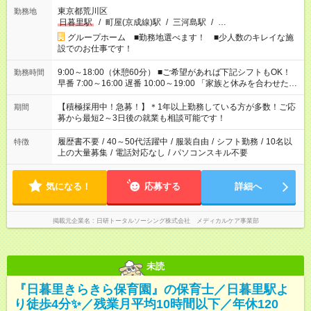
東京都荒川区
勤務地
日暮里駅
/
町屋(京成線)駅
/
三河島駅
/
…
グループホーム ■勤務地選べます！ ■少人数のキレイな施
設でのお仕事です！
9:00～18:00（休憩60分） ■ご希望があれば下記シフトもOK！
勤務時間
早番 7:00～16:00 遅番 10:00～19:00 「家族と休みを合わせた
い」 「余裕を持って夕飯の準備がしたい」 「できれば残業はし
たくない」 など、ご希望を教えてくださいね。 ※Wワーク希望
【積極採用中！急募！】＊1年以上勤務している方が多数！ご応
期間
の方へ 今ご覧のお仕事で希望する勤務時間と、もう1つのお仕事
募から最短2～3日後の就業も相談可能です！
の勤務時間。 合計で週40時間を超える場合は応募できません。
履歴書不要
/
40～50代活躍中
/
服装自由
/
シフト勤務
/
10名以
特徴
上の大量募集
/
電話対応なし
/
パソコンスキル不要
気になる！
応募する
詳細へ
掲載元企業名
日研トータルソーシング株式会社 メディカルケア事業部
未読
『日暮里きらきら保育園』の保育士／日暮里駅よ
り徒歩4分✨／残業月平均10時間以下／年休120