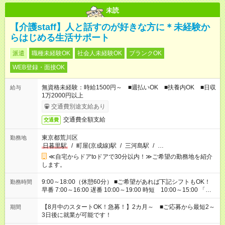
未読
【介護staff】人と話すのが好きな方に＊未経験か
らはじめる生活サポート
派遣
職種未経験OK
社会人未経験OK
ブランクOK
WEB登録・面接OK
無資格未経験：時給1500円～ ■週払いOK ■扶養内OK ■日収
給与
1万2000円以上
交通費別途支給あり
交通費全額支給
交通費
東京都荒川区
勤務地
日暮里駅
/
町屋(京成線)駅
/
三河島駅
/
…
≪自宅からドアtoドアで30分以内！≫ご希望の勤務地を紹介
します。
9:00～18:00（休憩60分） ■ご希望があれば下記シフトもOK！
勤務時間
早番 7:00～16:00 遅番 10:00～19:00 時短 10:00～15:00 「家
族と休みを合わせたい」 「余裕を持って夕飯の準備がしたい」
「できれば残業はしたくない」 など、ご希望を教えてください
【8月中のスタートOK！急募！】2カ月～ ■ご応募から最短2～
期間
ね。 ※Wワーク希望の方へ 今ご覧のお仕事で希望する勤務時間
3日後に就業が可能です！
と、もう1つのお仕事の勤務時間。 合計で週40時間を超える場