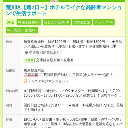
荒川区【週2日～】ホテルライクな高齢者マンショ
ンで生活サポート
派遣
職種未経験OK
社会人未経験OK
大学生歓迎
ブランクOK
WEB登録・面接OK
無資格未経験：時給1600円～ 経験者：時給1800円～ ★日払
給与
い／週払い制度あり（月払いも選べます）※稼働開始時は手続き
完了次第のお支払いとなります。
交通費別途支給あり
交通費全額支給※規定有
交通費
東京都荒川区
勤務地
日暮里駅
/
荒川区役所前駅
/
日暮里(舎人ライナー)駅
/
…
＜シニア向けマンション＞
★1日6時間～の時短シフトOK ★スタート時間選べます！ 7:00～
勤務時間
16:00 9:00～17:00 11:00～19:00 など 残業なし！ ※Wワークの
場合、他のお仕事と合わせ週40時間超の就業はご案内できませ
ん ※法令に基づき、週20時間以上勤務は社会保険への加入対象
開始日はご相談ください！ ★急募 ★職場が気に入れば、長期
期間
となります ※労働者派遣法（日雇い派遣の原則禁止）により、
でも働けます！
短時間・短期間の就業はご案内が難しい場合があります
日払いOK
/
履歴書不要
/
40～50代活躍中
/
副業・WワークOK
/
特徴
服装自由
/
シフト勤務
/
10名以上の大量募集
/
電話対応なし
/
パ