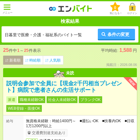
0
メニュー
気になる！
ログイン
検索結果
条件の変更
日暮里で医療・介護・福祉系のバイト一覧
25
1,588
件中
1
～
25
件表示
平均時給:
円
新着順
時給順
人気順
掲載日：2026.08.06
未読
NEW
説明会参加で全員に【現金2千円相当プレゼン
ト】病院で患者さんの生活サポート
派遣
職種未経験OK
社会人未経験OK
ブランクOK
WEB登録・面接OK
無資格未経験：時給1400円～ ■週払いOK ■扶養内OK ■日収
給与
1万1200円以上
交通費別途支給あり