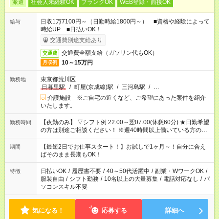
派遣
社会人未経験OK
ブランクOK
WEB登録・面接OK
日収1万7100円～（日勤時給1800円～） ■資格や経験によって
給与
時給UP ■日払いOK！
交通費別途支給あり
交通費全額支給（ガソリン代もOK）
交通費
10～15万円
月収例
東京都荒川区
勤務地
日暮里駅
/
町屋(京成線)駅
/
三河島駅
/
…
介護施設 ※ご自宅の近くなど、ご希望にあった案件を紹介
いたします。
【夜勤のみ】 ▽シフト例 22:00～翌07:00(休憩60分) ★日勤希望
勤務時間
の方は別途ご相談ください！ ※週40時間以上働いている方のW
ワークはNG
【最短2日でお仕事スタート！】お試しで1ヶ月～！自分に合え
期間
ばそのまま長期もOK！
日払いOK
/
履歴書不要
/
40～50代活躍中
/
副業・WワークOK
/
特徴
服装自由
/
シフト勤務
/
10名以上の大量募集
/
電話対応なし
/
パ
ソコンスキル不要
気になる！
応募する
詳細へ