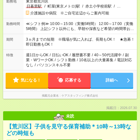
東京都荒川区
勤務地
日暮里駅
/
町屋(東京メトロ)駅
/
赤土小学校前駅
/
…
介護施設や病院 ※ご自宅近辺からご案内可能
≪シフト例≫ 10:00～15:00（実働5時間） 12:00～17:00（実働
勤務時間
5時間） 上記シフト以外にも、早朝や深夜など希望の時間帯お聞
かせください！ 事前に担当からヒアリングもしますので、ご安
心ください！
3ヵ月までの短期 ※職場が気に入れば、長期もOK！ ★急募！
期間
即日勤務もOK！
週1日からOK
/
日払いOK
/
履歴書不要
/
40～50代活躍中
/
副
特徴
業・WワークOK
/
シフト勤務
/
10名以上の大量募集
/
電話対応
なし
/
パソコンスキル不要
気になる！
応募する
詳細へ
掲載元企業名
ケアスタッフィング株式会社
掲載日：2026.07.30
未読
【荒川区】子供を見守る保育補助＊10時～13時な
どの時短も