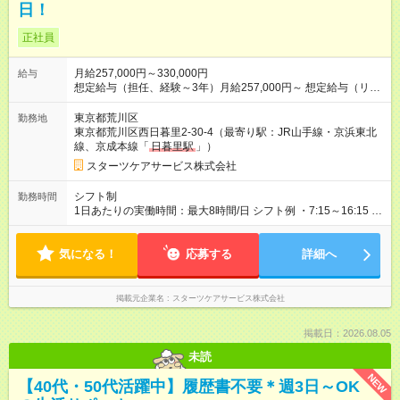
日！
正社員
月給257,000円～330,000円
給与
想定給与（担任、経験～3年）月給257,000円～ 想定給与（リー
ダー、4～7年程度）月給303,000円～ 想定給与（乳幼児リーダ
ー、7年～）月給330,000円～ ※オープンシステム評価制度 年度
東京都荒川区
勤務地
末特別賞与あり ◎昇給年1回 ◎賞与年2回 （6月／12月）昨年
東京都荒川区西日暮里2-30-4（最寄り駅：JR山手線・京浜東北
実績：計3カ月分 【試用期間】試用期間あり 試用期間の長さ：2
線、京成本線「
日暮里駅
」）
ヶ月 雇用形態、給与は本採用時と同じです。
スターツケアサービス株式会社
シフト制
勤務時間
1日あたりの実働時間：最大8時間/日 シフト例 ・7:15～16:15 ・
8:00～17:00 ・9:00～18:00 ・10:15～19:15 ◎月平均は10時間
以下です！
気になる！
応募する
詳細へ
掲載元企業名
スターツケアサービス株式会社
掲載日：2026.08.05
未読
NEW
【40代・50代活躍中】履歴書不要＊週3日～OK