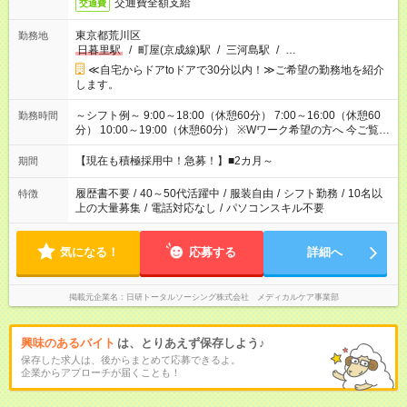
交通費全額支給
交通費
東京都荒川区
勤務地
日暮里駅
/
町屋(京成線)駅
/
三河島駅
/
…
≪自宅からドアtoドアで30分以内！≫ご希望の勤務地を紹介
します。
～シフト例～ 9:00～18:00（休憩60分） 7:00～16:00（休憩60
勤務時間
分） 10:00～19:00（休憩60分） ※Wワーク希望の方へ 今ご覧の
お仕事で希望する勤務時間と、もう1つのお仕事の勤務時間の合
計が 週40時間を超えなければOKです。
【現在も積極採用中！急募！】■2カ月～
期間
履歴書不要
/
40～50代活躍中
/
服装自由
/
シフト勤務
/
10名以
特徴
上の大量募集
/
電話対応なし
/
パソコンスキル不要
気になる！
応募する
詳細へ
掲載元企業名
日研トータルソーシング株式会社 メディカルケア事業部
興味のあるバイト
は、とりあえず保存しよう♪
保存した求人は、後からまとめて応募できるよ。
企業からアプローチが届くことも！