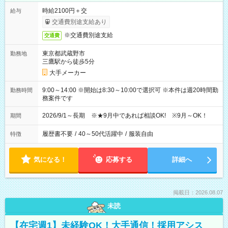
時給2100円＋交
給与
交通費別途支給あり
※交通費別途支給
交通費
東京都武蔵野市
勤務地
三鷹駅から徒歩5分
大手メーカー
9:00～14:00 ※開始は8:30～10:00で選択可 ※本件は週20時間勤
勤務時間
務案件です
2026/9/1～長期 ※★9月中であれば相談OK! ※9月～OK！
期間
履歴書不要
/
40～50代活躍中
/
服装自由
特徴
気になる！
応募する
詳細へ
掲載日：2026.08.07
未読
【在宅週1】未経験OK！大手通信！採用アシス