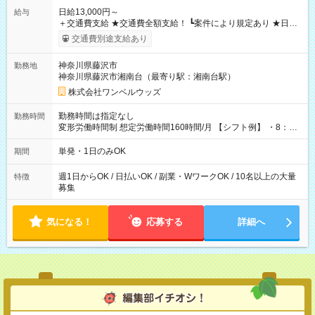
日給13,000円～
給与
＋交通費支給 ★交通費全額支給！ ┗案件により規定あり ★日払
いOK！（規定あり） ┗働いたその日に現金GET♪ お仕事後はコ
交通費別途支給あり
ンビニATMから 日払い分を引き落とせます！ 【試用期間】試
用期間なし
神奈川県藤沢市
勤務地
神奈川県藤沢市湘南台（最寄り駅：湘南台駅）
株式会社ワンベルウッズ
勤務時間は指定なし
勤務時間
変形労働時間制 想定労働時間160時間/月 【シフト例】 ・8：00
～21：00
単発・1日のみOK
期間
週1日からOK / 日払いOK / 副業・WワークOK / 10名以上の大量
特徴
募集
気になる！
応募する
詳細へ