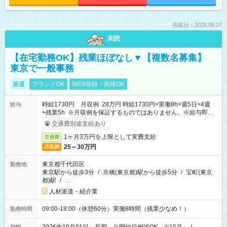
掲載日：2026.08.07
未読
【在宅勤務OK】残業ほぼなし▼【複数名募集】
東京で一般事務
派遣
ブランクOK
WEB登録・面接OK
時給1730円 月収例 28万円 時給1730円×実働8h×週5日×4週
給与
+残業5h ※月収例を保証するものではありません。※給与即受
取りサービス利用可（利用条件有）
交通費別途支給あり
1ヶ月3万円を上限として実費支給
交通費
25～30万円
月収例
東京都千代田区
勤務地
東京駅から徒歩3分
/
京橋(東京都)駅から徒歩5分
/
宝町(東京
都)駅
/
…
人材派遣・紹介業
09:00-18:00（休憩60分）実働8時間（残業少なめ！）
勤務時間