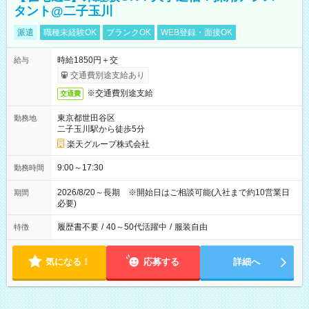
タント@二子玉川
派遣
職種未経験OK
ブランクOK
WEB登録・面接OK
時給1850円＋交
給与
交通費別途支給あり
※交通費別途支給
交通費
東京都世田谷区
勤務地
二子玉川駅から徒歩5分
楽天グループ株式会社
9:00～17:30
勤務時間
2026/8/20～長期 ※開始日はご相談可能(入社まで約10営業日
期間
必要)
履歴書不要
/
40～50代活躍中
/
服装自由
特徴
気になる！
応募する
詳細へ