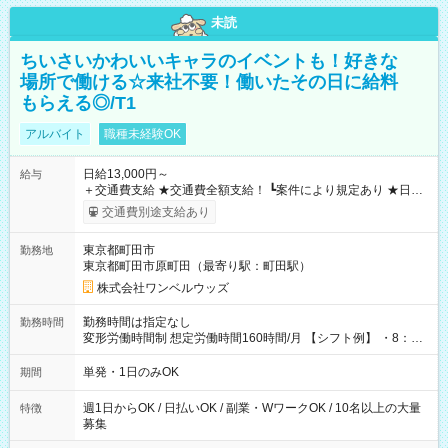
未読
ちいさいかわいいキャラのイベントも！好きな
場所で働ける☆来社不要！働いたその日に給料
もらえる◎/T1
アルバイト
職種未経験OK
日給13,000円～
給与
＋交通費支給 ★交通費全額支給！ ┗案件により規定あり ★日払
いOK！（規定あり） ┗働いたその日に現金GET♪ お仕事後はコ
交通費別途支給あり
ンビニATMから 日払い分を引き落とせます！ 【試用期間】試
用期間なし
東京都町田市
勤務地
東京都町田市原町田（最寄り駅：町田駅）
株式会社ワンベルウッズ
勤務時間は指定なし
勤務時間
変形労働時間制 想定労働時間160時間/月 【シフト例】 ・8：00
～21：00
単発・1日のみOK
期間
週1日からOK / 日払いOK / 副業・WワークOK / 10名以上の大量
特徴
募集