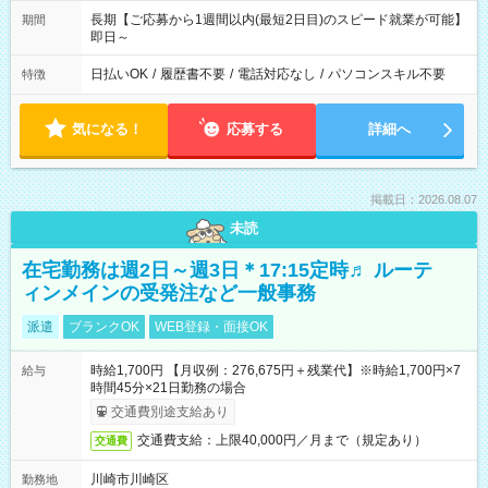
長期【ご応募から1週間以内(最短2日目)のスピード就業が可能】
期間
即日～
日払いOK
/
履歴書不要
/
電話対応なし
/
パソコンスキル不要
特徴
気になる！
応募する
詳細へ
掲載日：2026.08.07
未読
在宅勤務は週2日～週3日＊17:15定時♬ ルーテ
ィンメインの受発注など一般事務
派遣
ブランクOK
WEB登録・面接OK
時給1,700円 【月収例：276,675円＋残業代】※時給1,700円×7
給与
時間45分×21日勤務の場合
交通費別途支給あり
交通費支給：上限40,000円／月まで（規定あり）
交通費
川崎市川崎区
勤務地