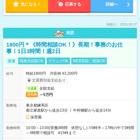
気になる！
応募する
詳細へ
掲載日：2026.08.07
未読
1800円＊《時間相談OK！》長期！事務のお仕
事！1日3時間！週2日
派遣
職種未経験OK
ブランクOK
WEB登録・面接OK
時給1800円 月収例 43,200円
給与
交通費別途支給あり
全額支給
交通費
～5万円
月収例
東京都練馬区
勤務地
都立家政駅から徒歩13分
/
中村橋駅から徒歩14分
保育園
10:00～13:00(実働3時間 休憩なし) ※9時半～17時の中で3時間
勤務時間
～4時間で相談可 #15時まで