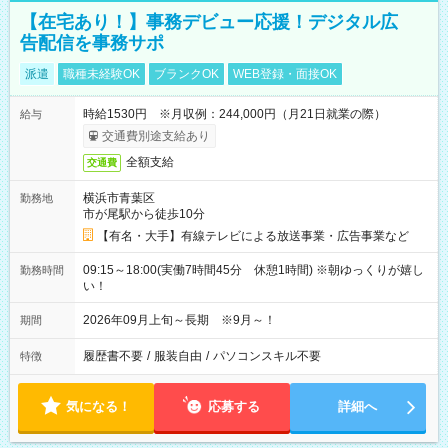
【在宅あり！】事務デビュー応援！デジタル広
告配信を事務サポ
派遣
職種未経験OK
ブランクOK
WEB登録・面接OK
時給1530円 ※月収例：244,000円（月21日就業の際）
給与
交通費別途支給あり
全額支給
交通費
横浜市青葉区
勤務地
市が尾駅から徒歩10分
【有名・大手】有線テレビによる放送事業・広告事業など
09:15～18:00(実働7時間45分 休憩1時間) ※朝ゆっくりが嬉し
勤務時間
い！
2026年09月上旬～長期 ※9月～！
期間
履歴書不要
/
服装自由
/
パソコンスキル不要
特徴
気になる！
応募する
詳細へ