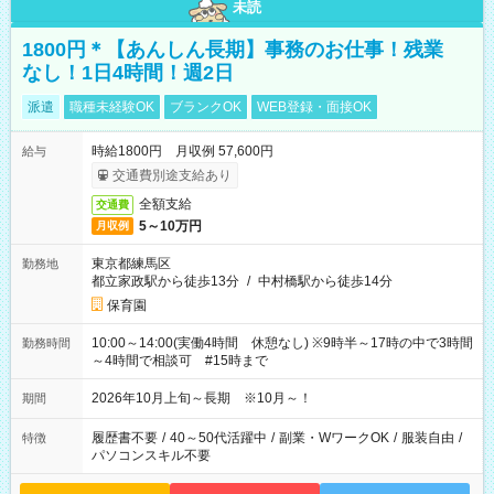
未読
1800円＊【あんしん長期】事務のお仕事！残業
なし！1日4時間！週2日
派遣
職種未経験OK
ブランクOK
WEB登録・面接OK
時給1800円 月収例 57,600円
給与
交通費別途支給あり
全額支給
交通費
5～10万円
月収例
東京都練馬区
勤務地
都立家政駅から徒歩13分
/
中村橋駅から徒歩14分
保育園
10:00～14:00(実働4時間 休憩なし) ※9時半～17時の中で3時間
勤務時間
～4時間で相談可 #15時まで
2026年10月上旬～長期 ※10月～！
期間
履歴書不要
/
40～50代活躍中
/
副業・WワークOK
/
服装自由
/
特徴
パソコンスキル不要