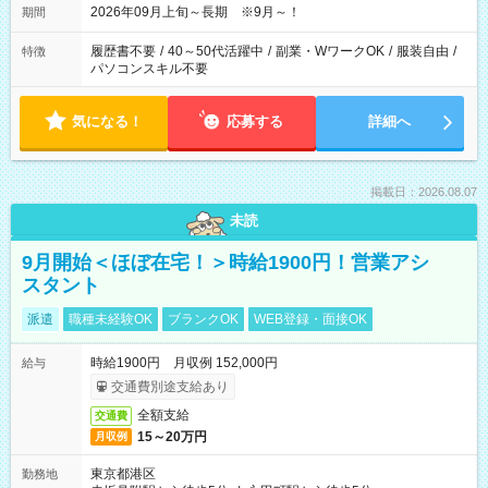
2026年09月上旬～長期 ※9月～！
期間
履歴書不要
/
40～50代活躍中
/
副業・WワークOK
/
服装自由
/
特徴
パソコンスキル不要
気になる！
応募する
詳細へ
掲載日：2026.08.07
未読
9月開始＜ほぼ在宅！＞時給1900円！営業アシ
スタント
派遣
職種未経験OK
ブランクOK
WEB登録・面接OK
時給1900円 月収例 152,000円
給与
交通費別途支給あり
全額支給
交通費
15～20万円
月収例
東京都港区
勤務地