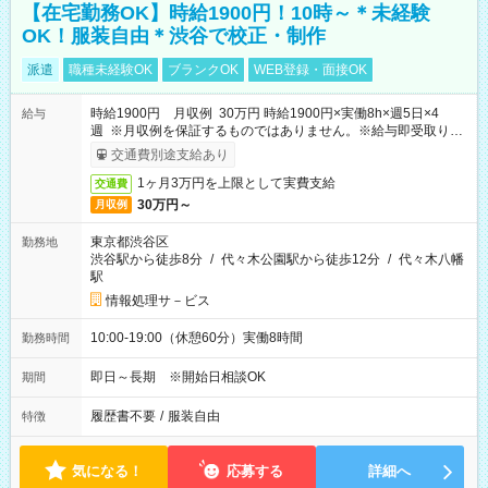
【在宅勤務OK】時給1900円！10時～＊未経験
OK！服装自由＊渋谷で校正・制作
派遣
職種未経験OK
ブランクOK
WEB登録・面接OK
時給1900円 月収例 30万円 時給1900円×実働8h×週5日×4
給与
週 ※月収例を保証するものではありません。※給与即受取りサ
ービス利用可（利用条件有）
交通費別途支給あり
1ヶ月3万円を上限として実費支給
交通費
30万円～
月収例
東京都渋谷区
勤務地
渋谷駅から徒歩8分
/
代々木公園駅から徒歩12分
/
代々木八幡
駅
情報処理サ－ビス
10:00-19:00（休憩60分）実働8時間
勤務時間
即日～長期 ※開始日相談OK
期間
履歴書不要
/
服装自由
特徴
気になる！
応募する
詳細へ