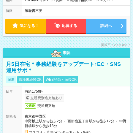
2026年10月01日～長期 ※開始日相談OK ※10月～！
期間
履歴書不要
特徴
気になる！
応募する
詳細へ
掲載日：2026.08.07
未読
月5日在宅＊事務経験をアップデート↑EC・SNS
運用サポ＊
派遣
職種未経験OK
WEB登録・面接OK
時給1750円
給与
交通費別途支給あり
交通費支給
交通費
東京都中野区
勤務地
中野坂上駅から徒歩2分
/
西新宿五丁目駅から徒歩12分
/
中野
新橋駅から徒歩13分
マスコミ・広告;インターネット・Web