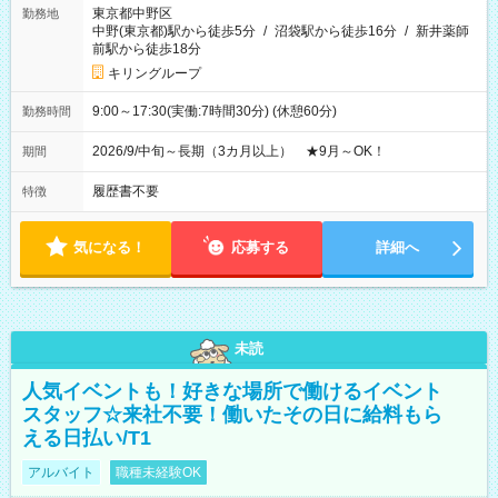
東京都中野区
勤務地
中野(東京都)駅から徒歩5分
/
沼袋駅から徒歩16分
/
新井薬師
前駅から徒歩18分
キリングループ
9:00～17:30(実働:7時間30分) (休憩60分)
勤務時間
2026/9/中旬～長期（3カ月以上） ★9月～OK！
期間
履歴書不要
特徴
気になる！
応募する
詳細へ
未読
人気イベントも！好きな場所で働けるイベント
スタッフ☆来社不要！働いたその日に給料もら
える日払い/T1
アルバイト
職種未経験OK