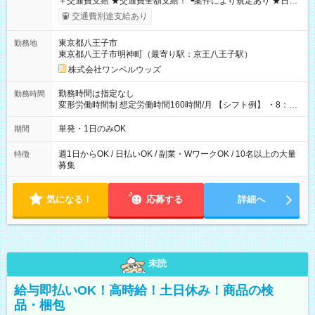
＋交通費支給 ★交通費全額支給！ ┗案件により規定あり ★日払
いOK！（規定あり） ┗働いたその日に現金GET♪ お仕事後はコ
交通費別途支給あり
ンビニATMから 日払い分を引き落とせます！ 【試用期間】試
用期間なし
東京都八王子市
勤務地
東京都八王子市明神町（最寄り駅：京王八王子駅）
株式会社ワンベルウッズ
勤務時間は指定なし
勤務時間
変形労働時間制 想定労働時間160時間/月 【シフト例】 ・8：00
～21：00
単発・1日のみOK
期間
週1日からOK / 日払いOK / 副業・WワークOK / 10名以上の大量
特徴
募集
気になる！
応募する
詳細へ
未読
給与即払いOK！高時給！土日休み！商品の検
品・梱包