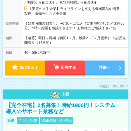
川崎駅から徒歩3分
/
京急川崎駅から徒歩3分
【安定の大手企業】ライフラインを支える機械部品の開発、
製造、販売を行う大手企業
【始業時間の相談可】 ●8:30～17:15 （実働7時間45分／休憩60
勤務時間
分） 9時～始業も相談できます！ お気軽にご相談下さいね
【急募】即日～長期（初回1ヶ月、以降2～3ヶ月更新） ※試用期
期間
間有り（14日間）
40～50代活躍中
特徴
気になる！
応募する
詳細へ
掲載日：2026.08.07
未読
【完全在宅】2名募集！時給1900円！システム
導入のサポート業務など
派遣
ブランクOK
WEB登録・面接OK