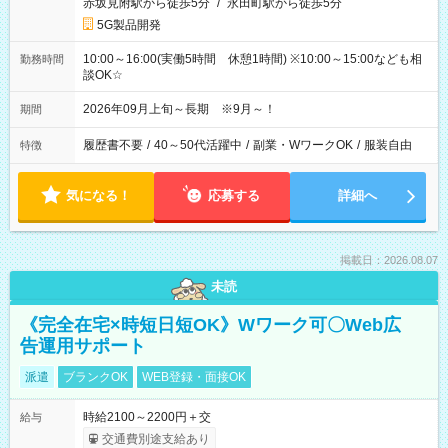
赤坂見附駅から徒歩5分
/
永田町駅から徒歩5分
5G製品開発
10:00～16:00(実働5時間 休憩1時間) ※10:00～15:00なども相
勤務時間
談OK☆
2026年09月上旬～長期 ※9月～！
期間
履歴書不要
/
40～50代活躍中
/
副業・WワークOK
/
服装自由
特徴
気になる！
応募する
詳細へ
掲載日：2026.08.07
未読
《完全在宅×時短日短OK》Wワーク可〇Web広
告運用サポート
派遣
ブランクOK
WEB登録・面接OK
時給2100～2200円＋交
給与
交通費別途支給あり