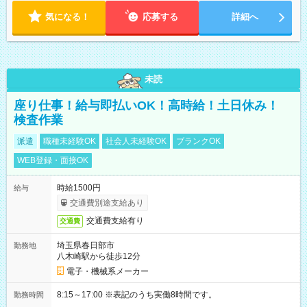
気になる！
応募する
詳細へ
未読
座り仕事！給与即払いOK！高時給！土日休み！
検査作業
派遣
職種未経験OK
社会人未経験OK
ブランクOK
WEB登録・面接OK
時給1500円
給与
交通費別途支給あり
交通費支給有り
交通費
埼玉県春日部市
勤務地
八木崎駅から徒歩12分
電子・機械系メーカー
8:15～17:00 ※表記のうち実働8時間です。
勤務時間