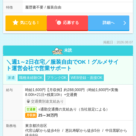
履歴書不要
/
服装自由
特徴
気になる！
応募する
詳細へ
掲載日：2026.08.07
未読
＼週1～2日在宅／服装自由でOK！グルメサイ
ト運営会社で営業サポート
派遣
職種未経験OK
ブランクOK
WEB登録・面接OK
時給1,600円【月収例】約288,000円（時給1,600円×実働
給与
8.00h×21日+残業10h）+交通費
交通費別途支給あり
○通勤交通費の支給あり（当社規定による）
交通費
25～30万円
月収例
東京都渋谷区
勤務地
代官山駅から徒歩4分
/
恵比寿駅から徒歩5分
/
中目黒駅から
徒歩8分