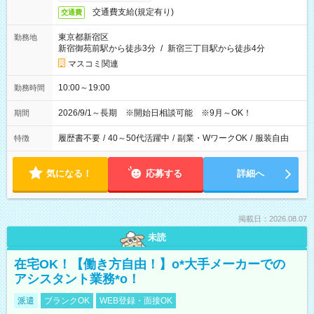
交通費支給(規定有り)
交通費
東京都新宿区
勤務地
新宿御苑前駅から徒歩3分
/
新宿三丁目駅から徒歩4分
マスコミ関連
10:00～19:00
勤務時間
2026/9/1～長期 ※開始日相談可能 ※9月～OK！
期間
履歴書不要
/
40～50代活躍中
/
副業・WワークOK
/
服装自由
特徴
気になる！
応募する
詳細へ
掲載日：2026.08.07
未読
在宅OK！【働き方自由！】o*大手メーカーでの
アシスタント業務*o！
派遣
ブランクOK
WEB登録・面接OK