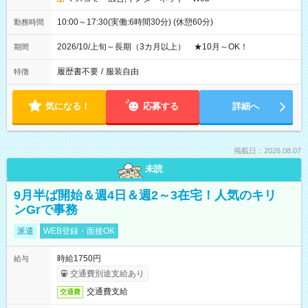
10:00～17:30(実働:6時間30分) (休憩60分)
勤務時間
2026/10/上旬～長期（3カ月以上） ★10月～OK！
期間
履歴書不要
/
服装自由
特徴
気になる！
応募する
詳細へ
掲載日：2026.08.07
未読
9月半ば開始＆週4日＆週2～3在宅！人気のキリ
ンGrで事務
派遣
WEB登録・面接OK
時給1750円
給与
交通費別途支給あり
交通費支給
交通費