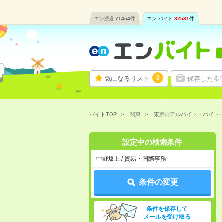
エン派遣
71454
件
エン バイト
82531
件
0
気になるリスト
保存した希
バイトTOP
関東
東京のアルバイト・バイト
設定中の検索条件
中野坂上 / 貿易・国際事務
条件の変更
条件を保存して
メールを受け取る