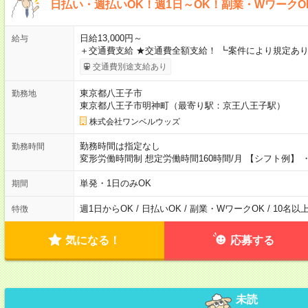
日払い・週払いOK！週1日～OK！副業・WワークO
日給13,000円～
給与
＋交通費支給 ★交通費全額支給！ ┗案件により規定あり
交通費別途支給あり
東京都八王子市
勤務地
東京都八王子市明神町（最寄り駅：京王八王子駅）
株式会社ワンベルウッズ
勤務時間は指定なし
勤務時間
変形労働時間制 想定労働時間160時間/月 【シフト例】 ・8
単発・1日のみOK
期間
週1日からOK / 日払いOK / 副業・WワークOK / 10名
特徴
気になる！
応募する
未読