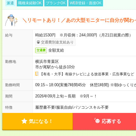
派遣
職種未経験OK
ブランクOK
WEB登録・面接OK
＼リモートあり！／あの大型モニターに自分が関わ
時給1530円 ※月収例：244,000円（月21日就業の際）
給与
交通費別途支給あり
全額支給
交通費
横浜市青葉区
勤務地
市が尾駅から徒歩10分
【有名・大手】有線テレビによる放送事業・広告事業など
09:15～18:00(実働7時間45分 休憩1時間) ※朝ゆっく
勤務時間
2026年09月上旬～長期 ※9月～！
期間
履歴書不要
/
服装自由
/
パソコンスキル不要
特徴
気になる！
応募する