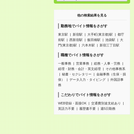
他の検索結果を見る
勤務地でバイト情報をさがす
東京駅
新宿駅
大手町(東京都)駅
都庁
前駅
西新宿駅
飯田橋駅
池袋駅
大
門(東京都)駅
六本木駅
新宿三丁目駅
職種でバイト情報をさがす
一般事務
営業事務
総務・人事・労務
経理・財務・会計・英文経理
その他事務系
秘書・セクレタリー
金融事務（生保・損
保）
データ入力・タイピング
外国語事
務
こだわりでバイト情報をさがす
WEB登録・面接OK
交通費別途支給あり
英語力不要
履歴書不要
週5日勤務