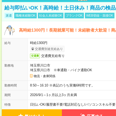
給与即払いOK！高時給！土日休み！商品の検品
派遣
職種未経験OK
社会人未経験OK
ブランクOK
WEB登録・面接OK
高時給1300円！長期就業可能！未経験者大歓迎！
時給1300円
給与
交通費別途支給あり
交通費支給有り
交通費
埼玉県川口市
勤務地
埼玉県川口市 ※車通勤・バイク通勤OK
物流・倉庫関係
8:50～16:10 ※表記のうち実働6時間です。
勤務時間
2026/9/1～1ヶ月以上3ヶ月未満
期間
日払いOK
/
履歴書不要
/
電話対応なし
/
パソコンスキル不要
特徴