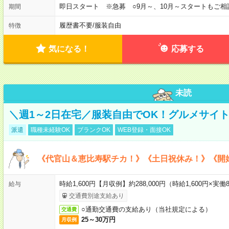
即日スタート ※急募 ○9月～、10月～スタートもご相
期間
履歴書不要
/
服装自由
特徴
気になる！
応募する
未読
＼週1～2日在宅／服装自由でOK！グルメサイ
派遣
職種未経験OK
ブランクOK
WEB登録・面接OK
《代官山＆恵比寿駅チカ！》《土日祝休み！》《開
時給1,600円【月収例】約288,000円（時給1,600円×実働8
給与
交通費別途支給あり
○通勤交通費の支給あり（当社規定による）
交通費
25～30万円
月収例