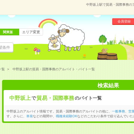
中野坂上駅で貿易・国際事務の
会員登録
エリア変更
関東版
望条件
一覧
中野坂上駅の貿易・国際事務のアルバイト・バイト一覧
検索結果
中野坂上
貿易・国際事務
で
のバイト一覧
中野坂上のアルバイト情報です。貿易・国際事務のアルバイトの他に、
一般事務
、
営
す。さらに、
単発
などの期間や、
職種未経験OK
などのこだわり条件で絞り込んでいた