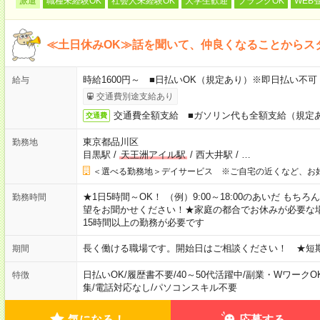
派遣
職種未経験OK
社会人未経験OK
大学生歓迎
ブランクOK
WEB
≪土日休みOK≫話を聞いて、仲良くなることからス
時給1600円～ ■日払いOK（規定あり）※即日払い不可
給与
交通費別途支給あり
交通費全額支給 ■ガソリン代も全額支給（規定
交通費
東京都品川区
勤務地
目黒駅
/
天王洲アイル駅
/
西大井駅
/
…
＜選べる勤務地＞デイサービス ※ご自宅の近くなど、お
★1日5時間～OK！ （例）9:00～18:00のあいだ も
勤務時間
望をお聞かせください！★家庭の都合でお休みが必要な
15時間以上の勤務が必要です
長く働ける職場です。開始日はご相談ください！ ★短
期間
日払いOK
/
履歴書不要
/
40～50代活躍中
/
副業・WワークO
特徴
集
/
電話対応なし
/
パソコンスキル不要
気になる！
応募する