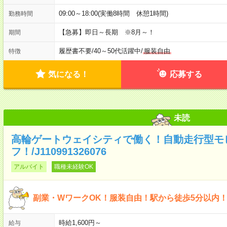
09:00～18:00(実働8時間 休憩1時間)
勤務時間
【急募】即日～長期 ※8月～！
期間
履歴書不要
/
40～50代活躍中
/
服装自由
特徴
気になる！
応募する
未読
高輪ゲートウェイシティで働く！自動走行型モ
フ！/J110991326076
アルバイト
職種未経験OK
副業・WワークOK！服装自由！駅から徒歩5分以内
時給1,600円～
給与