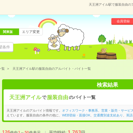
天王洲アイル駅で服装自由の
会員登録
エリア変更
関東版
望条件
一覧
天王洲アイル駅の服装自由のアルバイト・バイト一覧
検索結果
天王洲アイル
服装自由
で
のバイト一覧
天王洲アイルのアルバイト情報です。
オフィスワーク・事務系
、
営業・販売・サービ
えています。服装自由の条件の他に、
WEB登録・面接OK
、
交通費別途支給あり
、
英語
1,763
126
平均時給:
円
件中
1
～
50
件表示