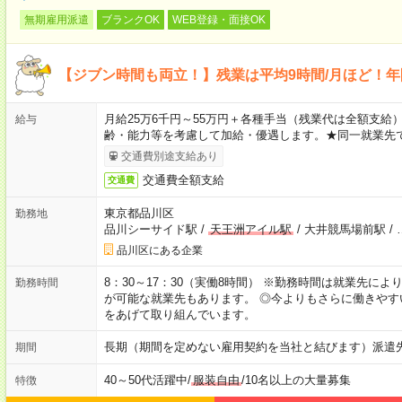
無期雇用派遣
ブランクOK
WEB登録・面接OK
【ジブン時間も両立！】残業は平均9時間/月ほど！年
月給25万6千円～55万円＋各種手当（残業代は全額支給）
給与
齢・能力等を考慮して加給・優遇します。★同一就業先で
交通費別途支給あり
交通費全額支給
交通費
東京都品川区
勤務地
品川シーサイド駅
/
天王洲アイル駅
/
大井競馬場前駅
/
品川区にある企業
8：30～17：30（実働8時間） ※勤務時間は就業先に
勤務時間
が可能な就業先もあります。 ◎今よりもさらに働きや
をあげて取り組んでいます。
長期（期間を定めない雇用契約を当社と結びます）派遣
期間
40～50代活躍中
/
服装自由
/
10名以上の大量募集
特徴