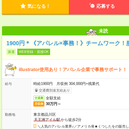
気になる！
応募する
未読
1900円＊《アパレル×事務！》チームワーク！
派遣
WEB登録・面接OK
illustrator使用あり！アパレル企業で事務サポート！
時給1900円 月収例 304,000円+残業代
給与
交通費別途支給あり
全額支給
交通費
30万円～
月収例
東京都品川区
勤務地
天王洲アイル駅
から徒歩2分
＼人気のアパレル業界♪／アメリカ発★くつしたをの販売