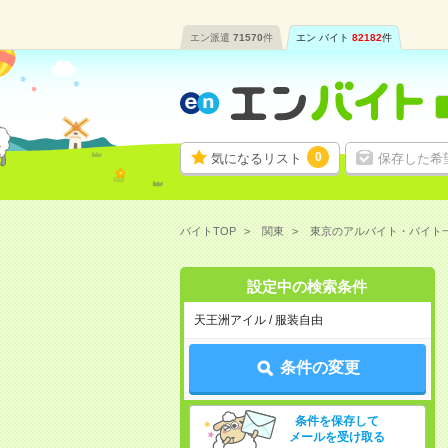
エン派遣
71570
件
エン バイト
82182
件
0
気になるリスト
保存した希
バイトTOP
関東
東京のアルバイト・バイト
設定中の検索条件
天王洲アイル / 服装自由
条件の変更
条件を保存して
メールを受け取る