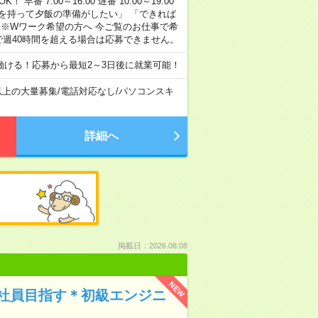
早番 7:00～16:00 遅番 10:00～19:00
「余裕を持って夕飯の準備がしたい」 「できれば
 ※Wワーク希望の方へ 今ご覧のお仕事で希
で週40時間を超える場合は応募できません。
ける！応募から最短2～3日後に就業可能！
以上の大量募集
/
電話対応なし
/
パソコンスキ
詳細へ
掲載日：2026.08.08
NEW
社員目指す＊初級エンジニ