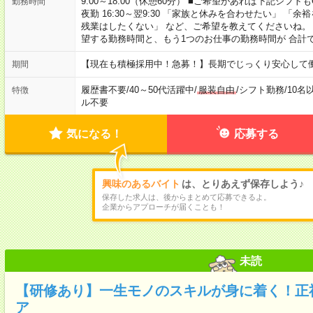
9:00～18:00（休憩60分） ■ご希望があれば下記シフトもOK！ 
勤務時間
夜勤 16:30～翌9:30 「家族と休みを合わせたい」 
残業はしたくない」 など、ご希望を教えてくださいね。
望する勤務時間と、もう1つのお仕事の勤務時間が 合計
【現在も積極採用中！急募！】長期でじっくり安心して働
期間
履歴書不要
/
40～50代活躍中
/
服装自由
/
シフト勤務
/
10名
特徴
ル不要
気になる！
応募する
興味のあるバイト
は、とりあえず保存しよう♪
保存した求人は、後からまとめて応募できるよ。
企業からアプローチが届くことも！
未読
【研修あり】一生モノのスキルが身に着く！正
ア