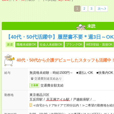
1
2
3
次へ
未読
【40代・50代活躍中】履歴書不要＊週3日～O
派遣
職種未経験OK
社会人未経験OK
ブランクOK
WEB登録・面接OK
40代・50代から介護デビューしたスタッフも活躍中
無資格未経験：時給1500円～ ■週払いOK ■扶養内OK 
給与
交通費別途支給あり
交通費全額支給
交通費
東京都品川区
勤務地
五反田駅
/
天王洲アイル駅
/
戸越銀座駅
/
…
≪自宅からドアtoドアで30分以内！≫ご希望の勤務地を紹