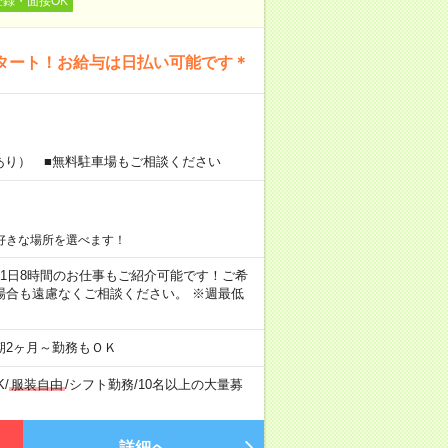
登録・面接OK
タート！お給与は日払い可能です＊
あり） ■無料駐車場もご相談ください
好きな場所を選べます！
ちろん1日8時間のお仕事もご紹介可能です！ご希
場合も遠慮なくご相談ください。 ※週最低
期2ヶ月～勤務もＯＫ
K
/
服装自由
/
シフト勤務
/
10名以上の大量募
詳細へ