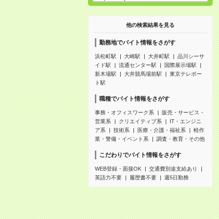
他の検索結果を見る
勤務地でバイト情報をさがす
浜松町駅
大崎駅
大井町駅
品川シーサ
イド駅
流通センター駅
国際展示場駅
新木場駅
大井競馬場前駅
東京テレポー
ト駅
職種でバイト情報をさがす
事務・オフィスワーク系
販売・サービス・
営業系
クリエイティブ系
IT・エンジニ
ア系
技術系
医療・介護・福祉系
軽作
業・警備・イベント系
調査・教育・その他
こだわりでバイト情報をさがす
WEB登録・面接OK
交通費別途支給あり
英語力不要
履歴書不要
週5日勤務