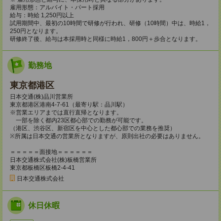
雇用形態：アルバイト・パート採用
給与：時給 1,250円以上
試用期間中、最初の10時間で研修が行われ、研修（10時間）中は、時給1，
250円となります。
研修終了後、給与は本採用時と同様に時給1，800円＋歩合となります。
勤務地
東京都港区
日本交通(株)品川営業所
東京都港区港南4-7-61（最寄り駅：品川駅）
※営業エリアまでは直行直帰となります。
一部を除く都内23区都心部での勤務が可能です。
（港区、渋谷区、新宿区を中心とした都心部での業務を推奨）
※所属は日本交通の営業所となりますが、原則出社の必要はありません。
＝＝＝＝＝面接地＝＝＝＝＝＝
日本交通株式会社(株)板橋営業所
東京都板橋区板橋2-4-41
日本交通株式会社
休日休暇