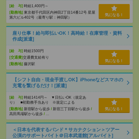
[給 与]
時給1,400円～
[勤務地]
東京都千代田区内神田2丁目14番12号 星屋
気になる！
第六ビル402号（最寄り駅：神田駅）
座り仕事！給与即払いOK！高時給！在庫管理・資料
作成[派遣]
[給 与]
時給1500円
[交通費]
交通費支給有り
気になる！
[勤務地]
藤沢駅
【シフト自由・現金手渡しOK】iPhoneなどスマホの
充電を繋げるだけ！[派遣]
[給 与]
時給1414円～ ▼日払いOK（規定あ
り） ■初勤務手当あり ※規定による
[勤務地]
新宿駅から徒歩
/
新宿三丁目駅から徒歩
/
気になる！
高田馬場駅から徒歩
/
…
＜日本を代表するバンド＊サカナクション＞ツアー
公演のサポートバイト＠日本武道館[アルバイト]