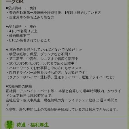
ークOK
■必須資格 - 免許
・普通自動車第一種運転免許取得後、1年以上経過している方
・自家用車を持ち込み可能な方
■必須資格 - 車両
・4ドア5名乗り以上
・軽自動車不可
・ETCが装着されていること
≪車両条件を満たしていればどなたでも歓迎！≫
・学歴や経験、職歴、ブランクなど不問！
・第二新卒、中高年、シニアまで幅広く活躍中
・20代30代40代50代，60代まで広く活躍中！
・ハローワークでお仕事探し中の方にもオススメ
・以前ドライバー経験をお持ちの方、なお歓迎です！
（タクシーやハイヤー運転手、運送ドライバー、送迎ドライバーなど）
■労働時間の制限
正社員・アルバイト・パート等： 本業と合算して週40時間以内、かつライ
ドシェア勤務は週20時間まで。
会社経営・個人事業主・現在無職の方：ライドシェア勤務は 週20時間ま
で。
※現在、週40時間以上の労働契約を締結している方は採用できかねます。
待遇・福利厚生