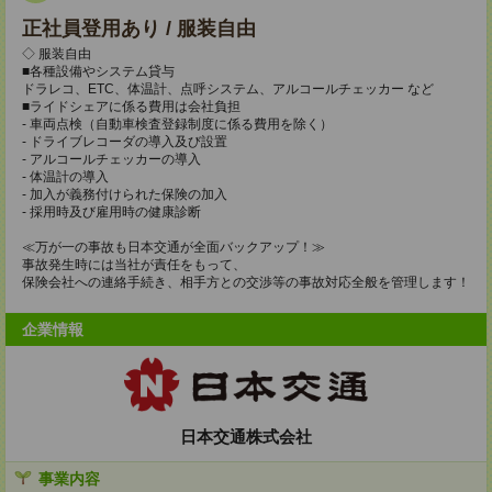
正社員登用あり / 服装自由
◇ 服装自由
■各種設備やシステム貸与
ドラレコ、ETC、体温計、点呼システム、アルコールチェッカー など
■ライドシェアに係る費用は会社負担
- 車両点検（自動車検査登録制度に係る費用を除く）
- ドライブレコーダの導入及び設置
- アルコールチェッカーの導入
- 体温計の導入
- 加入が義務付けられた保険の加入
- 採用時及び雇用時の健康診断
≪万が一の事故も日本交通が全面バックアップ！≫
事故発生時には当社が責任をもって、
保険会社への連絡手続き、相手方との交渉等の事故対応全般を管理します！
企業情報
日本交通株式会社
事業内容