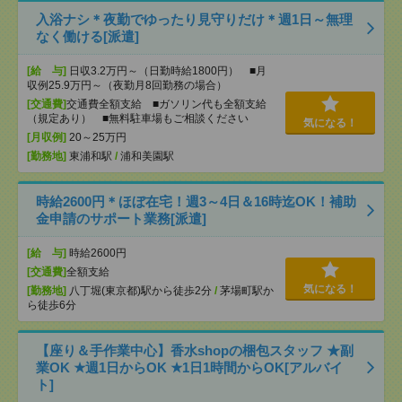
入浴ナシ＊夜勤でゆったり見守りだけ＊週1日～無理
なく働ける[派遣]
[給 与]
日収3.2万円～（日勤時給1800円） ■月
収例25.9万円～（夜勤月8回勤務の場合）
[交通費]
交通費全額支給 ■ガソリン代も全額支給
（規定あり） ■無料駐車場もご相談ください
気になる！
[月収例]
20～25万円
[勤務地]
東浦和駅
/
浦和美園駅
時給2600円＊ほぼ在宅！週3～4日＆16時迄OK！補助
金申請のサポート業務[派遣]
[給 与]
時給2600円
[交通費]
全額支給
気になる！
[勤務地]
八丁堀(東京都)駅から徒歩2分
/
茅場町駅か
ら徒歩6分
【座り＆手作業中心】香水shopの梱包スタッフ ★副
業OK ★週1日からOK ★1日1時間からOK[アルバイ
ト]