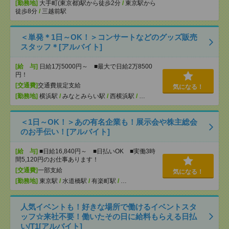
[勤務地]
大手町(東京都)駅から徒歩2分
/
東京駅から
徒歩8分
/
三越前駅
＜単発＊1日～OK！＞コンサートなどのグッズ販売
スタッフ＊[アルバイト]
[給 与]
日給1万5000円～ ■最大で日給2万8500
円！
[交通費]
交通費規定支給
気になる！
[勤務地]
横浜駅
/
みなとみらい駅
/
西横浜駅
/
…
＜1日～OK！＞あの有名企業も！展示会や株主総会
のお手伝い！[アルバイト]
[給 与]
■日給16,840円～ ■日払いOK ■実働3時
間5,120円のお仕事あります！
[交通費]
一部支給
気になる！
[勤務地]
東京駅
/
水道橋駅
/
有楽町駅
/
…
人気イベントも！好きな場所で働けるイベントスタ
ッフ☆来社不要！働いたその日に給料もらえる日払
い/T1[アルバイト]