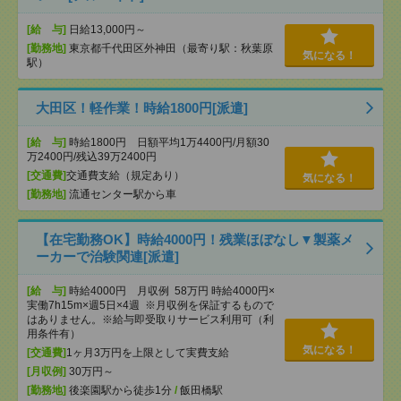
[給 与]
日給13,000円～
[勤務地]
東京都千代田区外神田（最寄り駅：秋葉原
気になる！
駅）
大田区！軽作業！時給1800円[派遣]
[給 与]
時給1800円 日額平均1万4400円/月額30
万2400円/残込39万2400円
[交通費]
交通費支給（規定あり）
気になる！
[勤務地]
流通センター駅から車
【在宅勤務OK】時給4000円！残業ほぼなし▼製薬メ
ーカーで治験関連[派遣]
[給 与]
時給4000円 月収例 58万円 時給4000円×
実働7h15m×週5日×4週 ※月収例を保証するもので
はありません。※給与即受取りサービス利用可（利
用条件有）
気になる！
[交通費]
1ヶ月3万円を上限として実費支給
[月収例]
30万円～
[勤務地]
後楽園駅から徒歩1分
/
飯田橋駅