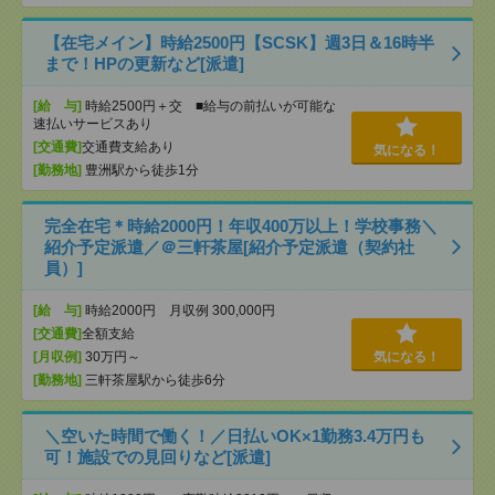
【在宅メイン】時給2500円【SCSK】週3日＆16時半
まで！HPの更新など[派遣]
[給 与]
時給2500円＋交 ■給与の前払いが可能な
速払いサービスあり
[交通費]
交通費支給あり
気になる！
[勤務地]
豊洲駅から徒歩1分
完全在宅＊時給2000円！年収400万以上！学校事務＼
紹介予定派遣／＠三軒茶屋[紹介予定派遣（契約社
員）]
[給 与]
時給2000円 月収例 300,000円
[交通費]
全額支給
[月収例]
30万円～
気になる！
[勤務地]
三軒茶屋駅から徒歩6分
＼空いた時間で働く！／日払いOK×1勤務3.4万円も
可！施設での見回りなど[派遣]