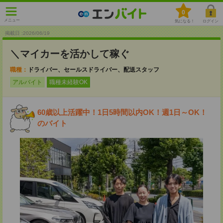
0
メニュー
気になる！
ログイン
掲載日 :2026
/
06
/
19
＼マイカーを活かして稼ぐ
職種：
ドライバー、セールスドライバー、配送スタッフ
アルバイト
職種未経験OK
60歳以上活躍中！1日5時間以内OK！週1日～OK！
のバイト