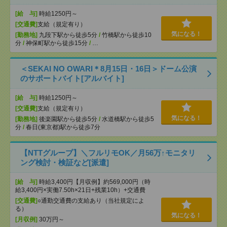
[給 与]
時給1250円～
[交通費]
支給（規定有り）
気になる！
[勤務地]
九段下駅から徒歩5分
/
竹橋駅から徒歩10
分
/
神保町駅から徒歩15分
/
…
＜SEKAI NO OWARI＊8月15日・16日＞ドーム公演
のサポートバイト[アルバイト]
[給 与]
時給1250円～
[交通費]
支給（規定有り）
気になる！
[勤務地]
後楽園駅から徒歩5分
/
水道橋駅から徒歩5
分
/
春日(東京都)駅から徒歩7分
【NTTグループ】＼フルリモOK／月56万↑モニタリ
ング検討・検証など[派遣]
[給 与]
時給3,400円【月収例】約569,000円（時
給3,400円×実働7.50h×21日+残業10h）+交通費
[交通費]
○通勤交通費の支給あり（当社規定によ
る）
気になる！
[月収例]
30万円～