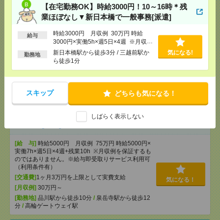
歩1分
【在宅勤務OK】時給3000円！10～16時＊残
業ほぼなし▼新日本橋で一般事務[派遣]
時給2100円＊嬉しい完全在宅！1日6h以上！契約書・
時給3000円 月収例 30万円 時給
規約書のレビュー[派遣]
給与
3000円×実働5h×週5日×4週 ※月収例
を保証するものではありません。※給
新日本橋駅から徒歩3分 / 三越前駅か
気になる!
[給 与]
時給2100円 ◇月収例：2100円×8時間
勤務地
与即受取りサービス利用可（利用条件
ら徒歩1分
×21日＝352,800円+残業代+通勤交通費★
有）
[交通費]
全額支給
気になる！
[勤務地]
神田(東京都)駅から徒歩5分
/
大手町(東京
都)駅から徒歩6分
スキップ
どちらも気になる！
完全在宅＊時給5000円！残業ほぼなし▼品川での治
しばらく表示しない
験関連[派遣]
[給 与]
時給5000円 月収例 75万円 時給5000円×
実働7h×週5日×4週+残業10h ※月収例を保証するも
のではありません。※給与即受取りサービス利用可
（利用条件有）
[交通費]
1ヶ月3万円を上限として実費支給
気になる！
[月収例]
30万円～
[勤務地]
品川駅から徒歩10分
/
泉岳寺駅から徒歩12
分
/
高輪ゲートウェイ駅