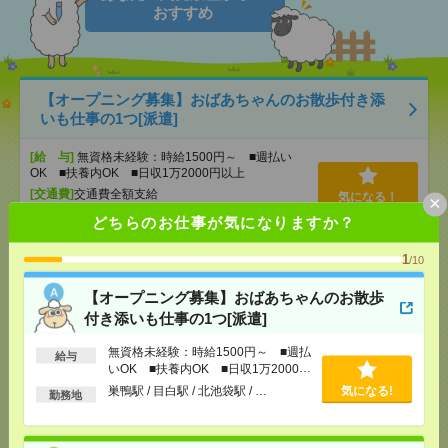
おすすめ
【オープニング募集】おばあちゃんのお散歩付き添
いも仕事の1つ[派遣]
[給 与]
無資格未経験：時給1500円～ ■週払い
OK ■扶養内OK ■日収1万2000円以上
[交通費]
交通費全額支給
気になる！
×
[勤務地]
巣鴨駅
/
目白駅
/
北池袋駅
/
…
どちらのお仕事が気になりますか？
1
/10
【在宅勤務OK】時給3000円！10～16時＊残業ほぼな
し▼新日本橋で一般事務[派遣]
【オープニング募集】おばあちゃんのお散歩
付き添いも仕事の1つ[派遣]
[給 与]
時給3000円 月収例 30万円 時給3000円×
実働5h×週5日×4週 ※月収例を保証するものではあ
無資格未経験：時給1500円～ ■週払
りません。※給与即受取りサービス利用可（利用条
給与
いOK ■扶養内OK ■日収1万2000円
件有）
以上
巣鴨駅 / 目白駅 / 北池袋駅 / …
気になる!
[交通費]
1ヶ月3万円を上限として実費支給
勤務地
気になる！
[月収例]
30万円～
[勤務地]
新日本橋駅から徒歩3分
/
三越前駅から徒