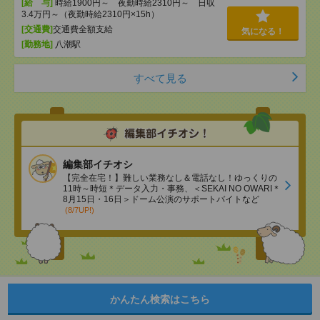
[給 与]
時給1900円～ 夜勤時給2310円～ 日収
3.4万円～（夜勤時給2310円×15h）
[交通費]
交通費全額支給
気になる！
[勤務地]
八潮駅
すべて見る
編集部イチオシ
【完全在宅！】難しい業務なし＆電話なし！ゆっくりの
11時～時短＊データ入力・事務、＜SEKAI NO OWARI＊
8月15日・16日＞ドーム公演のサポートバイトなど
(8/7UP!)
かんたん検索はこちら