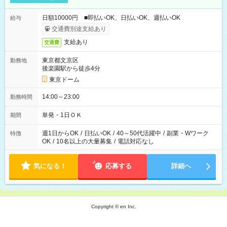
日額10000円 ■即払いOK、日払いOK、週払いOK
給与
交通費別途支給あり
支給あり
交通費
東京都文京区
勤務地
後楽園駅から徒歩4分
東京ドーム
14:00～23:00
勤務時間
単発・1日ＯＫ
期間
週1日からOK
/
日払いOK
/
40～50代活躍中
/
副業・Wワーク
特徴
OK
/
10名以上の大量募集
/
電話対応なし
気になる！
応募する
詳細へ
Copyright © en Inc.