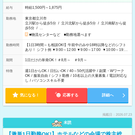
時給1,500円～1,875円
給与
東京都立川市
勤務地
立川駅から徒歩5分
/
立川北駅から徒歩5分
/
立川南駅から徒
歩5分
/
…
■物流センターなど ■勤務地選べます
【1日3時間～も相談OK!】午前中のみや18時以降などのシフト
勤務時間
あり！ シフト例 ▼9:00～12:00 ▼9:00～17:00 ▼10:00～19:00
▼18:00～21:00
1日だけの単発OK！＃8月～ ＃9月～
期間
週1日からOK
/
日払いOK
/
40～50代活躍中
/
副業・Wワーク
特徴
OK
/
服装自由
/
シフト勤務
/
10名以上の大量募集
/
電話対応な
し
/
パソコンスキル不要
気になる！
応募する
詳細へ
掲載日：2026.07.23
未読
【激単1日勤務OK!】ホテルなどの会場で株主総