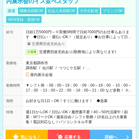
内展示会のイス並べスタッフ
派遣
職種未経験OK
社会人未経験OK
大学生歓迎
ブランクOK
WEB登録・面接OK
日給1万5000円～※実働5時間で日給7000円のお仕事もありま
給与
す ◆日払い・週払いOK！（規定あり）◆お仕事によって日給
も異なります
交通費別途支給あり
交通費別途支給あり(勤務地により異なります)
交通費
東京都調布市
勤務地
調布駅
/
仙川駅
/
つつじケ丘駅
/
…
屋内展示会場
▼シフト例 ・08：00～19：00 ・09：00～18：00 ・10：00～
勤務時間
17：00 ・13：00～22：00 ・16：00～21：00 など多数！ ※お
仕事により勤務時間が異なります
お好きな日1日～OK！すぐに働けます！ ◆急募
期間
週1日からOK
/
日払いOK
/
履歴書不要
/
40～50代活躍中
/
副
特徴
業・WワークOK
/
服装自由
/
シフト勤務
/
10名以上の大量募
集
/
電話対応なし
/
パソコンスキル不要
気になる！
応募する
詳細へ