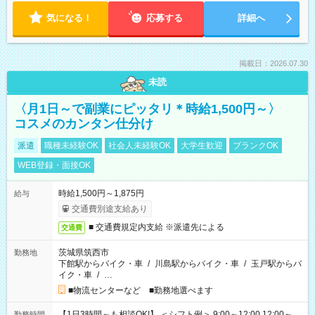
気になる！
応募する
詳細へ
掲載日：2026.07.30
未読
〈月1日～で副業にピッタリ＊時給1,500円～〉
コスメのカンタン仕分け
派遣
職種未経験OK
社会人未経験OK
大学生歓迎
ブランクOK
WEB登録・面接OK
時給1,500円～1,875円
給与
交通費別途支給あり
■ 交通費規定内支給 ※派遣先による
交通費
茨城県筑西市
勤務地
下館駅からバイク・車
/
川島駅からバイク・車
/
玉戸駅からバ
イク・車
/
…
■物流センターなど ■勤務地選べます
【1日3時間～も相談OK!】 ＜シフト例＞ 9:00～12:00 12:00～
勤務時間