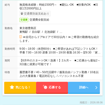
無資格未経験：時給1500円～ ■週払いOK ■扶養内OK ■日
給与
収1万2000円以上
交通費別途支給あり
交通費全額支給
交通費
東京都豊島区
勤務地
巣鴨駅
/
目白駅
/
北池袋駅
/
…
≪自宅からドアtoドアで30分以内！≫ご希望の勤務地を紹介
します。
9:00～18:00（休憩60分） ■ご希望があれば下記シフトもOK！
勤務時間
早番 7:00～16:00 遅番 10:00～19:00 夜勤 16:30～翌9:30 「家族
と休みを合わせたい」 「余裕を持って夕飯の準備がしたい」
「できれば残業はしたくない」 など、ご希望を教えてください
【8月中のスタートOK！急募！】2カ月～ ■ご応募から最短2～
期間
ね。 ※Wワーク希望の方へ 今ご覧のお仕事で希望する勤務時間
3日後に就業が可能です！
と、もう1つのお仕事の勤務時間。 合計で週40時間を超える場
合は応募できません。
履歴書不要
/
40～50代活躍中
/
服装自由
/
シフト勤務
/
10名以
特徴
上の大量募集
/
電話対応なし
/
パソコンスキル不要
気になる！
応募する
詳細へ
掲載日：2026.08.06