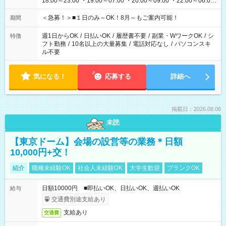
18:00～23:00 ・19:00～07:00 ・20:00～09:00 ・22:00～06:00
etc ★最短で3時間で5,120円のお仕事から 15時間で2万円近く稼
げるお仕事も！ ご希望のお時間に合わせてご紹介！ ※シフトは
＜急募！＞■１日のみ～OK！8月～もご案内可能！
期間
現場によって異なります。 ※勿論、休憩時間はあるのでご安心
ください！
週1日からOK
/
日払いOK
/
履歴書不要
/
副業・WワークOK
/
シ
特徴
フト勤務
/
10名以上の大量募集
/
電話対応なし
/
パソコンスキ
ル不要
気になる！
応募する
詳細へ
掲載日：2026.08.06
未読
【東京ドーム】会場の設営等の業務＊日額
10,000円+交！
紹介
職種未経験OK
社会人未経験OK
大学生歓迎
ブランクOK
日額10000円 ■即払いOK、日払いOK、週払いOK
給与
交通費別途支給あり
支給あり
交通費