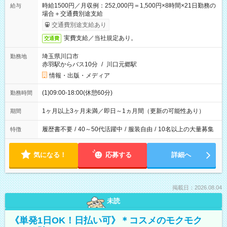
時給1500円／月収例：252,000円＝1,500円×8時間×21日勤務の
給与
場合＋交通費別途支給
交通費別途支給あり
実費支給／当社規定あり。
交通費
埼玉県川口市
勤務地
赤羽駅からバス10分
/
川口元郷駅
情報・出版・メディア
(1)09:00-18:00(休憩60分)
勤務時間
1ヶ月以上3ヶ月未満／即日～1ヵ月間（更新の可能性あり）
期間
履歴書不要
/
40～50代活躍中
/
服装自由
/
10名以上の大量募集
特徴
気になる！
応募する
詳細へ
掲載日：2026.08.04
未読
《単発1日OK！日払い可》＊コスメのモクモク