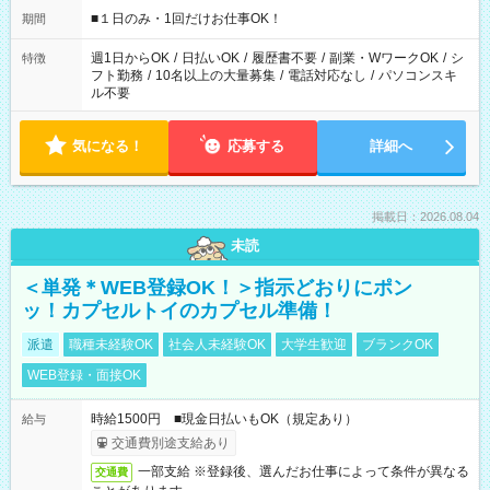
げるお仕事も！ ご希望のお時間に合わせてご紹介！ ※シフトは
■１日のみ・1回だけお仕事OK！
期間
現場によって異なります。 ※勿論、休憩時間はあるのでご安心
ください！
週1日からOK
/
日払いOK
/
履歴書不要
/
副業・WワークOK
/
シ
特徴
フト勤務
/
10名以上の大量募集
/
電話対応なし
/
パソコンスキ
ル不要
気になる！
応募する
詳細へ
掲載日：2026.08.04
未読
＜単発＊WEB登録OK！＞指示どおりにポン
ッ！カプセルトイのカプセル準備！
派遣
職種未経験OK
社会人未経験OK
大学生歓迎
ブランクOK
WEB登録・面接OK
時給1500円 ■現金日払いもOK（規定あり）
給与
交通費別途支給あり
一部支給 ※登録後、選んだお仕事によって条件が異なる
交通費