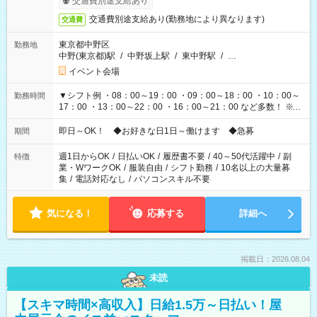
交通費別途支給あり
交通費別途支給あり(勤務地により異なります)
交通費
東京都中野区
勤務地
中野(東京都)駅
/
中野坂上駅
/
東中野駅
/
…
イベント会場
▼シフト例 ・08：00～19：00 ・09：00～18：00 ・10：00～
勤務時間
17：00 ・13：00～22：00 ・16：00～21：00 など多数！ ※お
仕事により勤務時間が異なります
即日～OK！ ◆お好きな日1日～働けます ◆急募
期間
週1日からOK
/
日払いOK
/
履歴書不要
/
40～50代活躍中
/
副
特徴
業・WワークOK
/
服装自由
/
シフト勤務
/
10名以上の大量募
集
/
電話対応なし
/
パソコンスキル不要
気になる！
応募する
詳細へ
掲載日：2026.08.04
未読
【スキマ時間×高収入】日給1.5万～日払い！屋