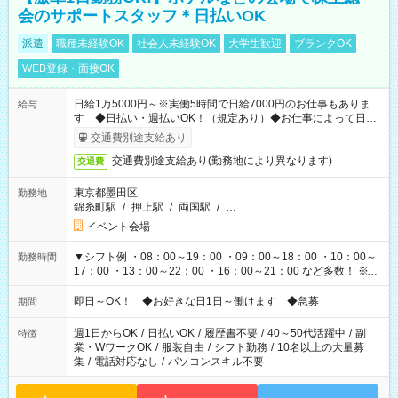
会のサポートスタッフ＊日払いOK
派遣
職種未経験OK
社会人未経験OK
大学生歓迎
ブランクOK
WEB登録・面接OK
日給1万5000円～※実働5時間で日給7000円のお仕事もありま
給与
す ◆日払い・週払いOK！（規定あり）◆お仕事によって日給
も異なります
交通費別途支給あり
交通費別途支給あり(勤務地により異なります)
交通費
東京都墨田区
勤務地
錦糸町駅
/
押上駅
/
両国駅
/
…
イベント会場
▼シフト例 ・08：00～19：00 ・09：00～18：00 ・10：00～
勤務時間
17：00 ・13：00～22：00 ・16：00～21：00 など多数！ ※お
仕事により勤務時間が異なります
即日～OK！ ◆お好きな日1日～働けます ◆急募
期間
週1日からOK
/
日払いOK
/
履歴書不要
/
40～50代活躍中
/
副
特徴
業・WワークOK
/
服装自由
/
シフト勤務
/
10名以上の大量募
集
/
電話対応なし
/
パソコンスキル不要