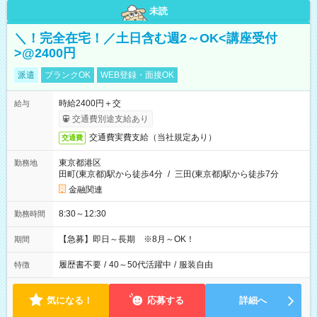
未読
＼！完全在宅！／土日含む週2～OK<講座受付
>@2400円
派遣
ブランクOK
WEB登録・面接OK
時給2400円＋交
給与
交通費別途支給あり
交通費実費支給（当社規定あり）
交通費
東京都港区
勤務地
田町(東京都)駅から徒歩4分
/
三田(東京都)駅から徒歩7分
金融関連
8:30～12:30
勤務時間
【急募】即日～長期 ※8月～OK！
期間
履歴書不要
/
40～50代活躍中
/
服装自由
特徴
気になる！
応募する
詳細へ