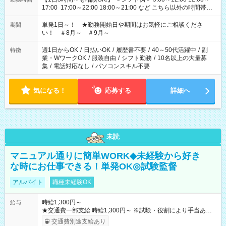
17:00 17:00～22:00 18:00～21:00 など こちら以外の時間帯も
お気軽にご相談ください！
単発1日～！ ★勤務開始日や期間はお気軽にご相談くださ
期間
い！ ＃8月～ ＃9月～
週1日からOK
/
日払いOK
/
履歴書不要
/
40～50代活躍中
/
副
特徴
業・WワークOK
/
服装自由
/
シフト勤務
/
10名以上の大量募
集
/
電話対応なし
/
パソコンスキル不要
気になる！
応募する
詳細へ
未読
マニュアル通りに簡単WORK◆未経験から好き
な時にお仕事できる！単発OK◎試験監督
アルバイト
職種未経験OK
時給1,300円～
給与
★交通費一部支給 時給1,300円～ ※試験・役割により手当あり
※勤務回数により昇給あり 【即給（前払い）オプションあ
交通費別途支給あり