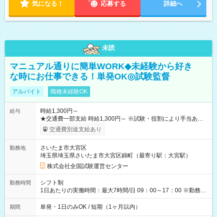
気になる！
応募する
詳細へ
未読
マニュアル通りに簡単WORK◆未経験から好き
な時にお仕事できる！単発OK◎試験監督
アルバイト
職種未経験OK
時給1,300円～
給与
★交通費一部支給 時給1,300円～ ※試験・役割により手当あり
※勤務回数により昇給あり 【即給（前払い）オプションあ
交通費別途支給あり
り！】 希望される場合、勤務から1週間ほどで給与の一部を受け
取れます。 ※手数料418円がかかります。 【過去試験日の収入
さいたま市大宮区
勤務地
例】 ・河合塾模擬試験 8:30～17:30（休憩1時間） 時給1,300円
埼玉県埼玉県さいたま市大宮区錦町（最寄り駅：大宮駅）
×8時間＝日収10,400円＋交通費 ※当日の役割により時給＋100
円の場合あり ・国家試験 7:00～13:30（休憩なし） 時給1,300
株式会社全国試験運営センター
円（役割手当＋100円）×6時間＝日収8,400円＋交通費 【試用期
間】試用期間なし
シフト制
勤務時間
1日あたりの実働時間：最大7時間/日 09：00～17：00 ※勤務時
間は 試験により異なります。
単発・1日のみOK / 短期（1ヶ月以内）
期間