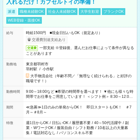
入れるだけ！カプセルトイの準備！
派遣
職種未経験OK
社会人未経験OK
大学生歓迎
ブランクOK
WEB登録・面接OK
時給1500円 ■現金日払いもOK（規定あり）
給与
交通費別途支給あり
一部支給 ※登録後、選んだお仕事によって条件が異なる
交通費
ことがあります
東京都羽村市
勤務地
羽村駅
/
小作駅
大手物流会社（年齢不問／「無理なく続けられる」と好評の
職場です！）
9:00～18:00など ■希望の時間帯を選べます！ ▼他にも様々な時
勤務時間
間帯でお仕事をご用意しています！ ＜シフト例＞ 8:30～12:00
17:00～22:00 13:00～22:00 22:00～翌6:00 など
≪急募≫1日のみの単発からOK！ 即日スタートもOK！ ＃7
期間
月～＃8月～
週1日からOK
/
日払いOK
/
履歴書不要
/
40～50代活躍中
/
副
特徴
業・WワークOK
/
服装自由
/
シフト勤務
/
10名以上の大量募
集
/
電話対応なし
/
パソコンスキル不要