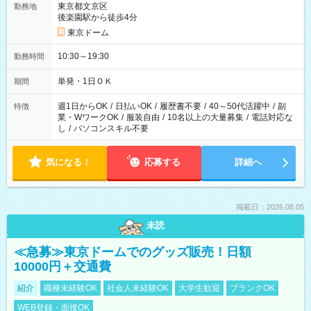
東京都文京区
勤務地
後楽園駅から徒歩4分
東京ドーム
10:30～19:30
勤務時間
単発・1日ＯＫ
期間
週1日からOK
/
日払いOK
/
履歴書不要
/
40～50代活躍中
/
副
特徴
業・WワークOK
/
服装自由
/
10名以上の大量募集
/
電話対応な
し
/
パソコンスキル不要
気になる！
応募する
詳細へ
掲載日：2026.08.05
未読
≪急募≫東京ドームでのグッズ販売！日額
10000円＋交通費
紹介
職種未経験OK
社会人未経験OK
大学生歓迎
ブランクOK
WEB登録・面接OK