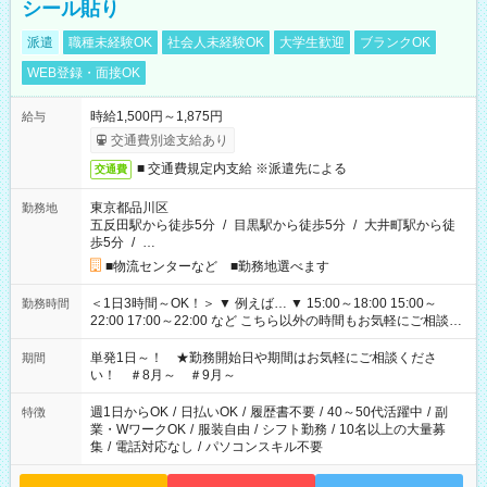
シール貼り
派遣
職種未経験OK
社会人未経験OK
大学生歓迎
ブランクOK
WEB登録・面接OK
時給1,500円～1,875円
給与
交通費別途支給あり
■ 交通費規定内支給 ※派遣先による
交通費
東京都品川区
勤務地
五反田駅から徒歩5分
/
目黒駅から徒歩5分
/
大井町駅から徒
歩5分
/
…
■物流センターなど ■勤務地選べます
＜1日3時間～OK！＞ ▼ 例えば… ▼ 15:00～18:00 15:00～
勤務時間
22:00 17:00～22:00 など こちら以外の時間もお気軽にご相談く
ださい！
単発1日～！ ★勤務開始日や期間はお気軽にご相談くださ
期間
い！ ＃8月～ ＃9月～
週1日からOK
/
日払いOK
/
履歴書不要
/
40～50代活躍中
/
副
特徴
業・WワークOK
/
服装自由
/
シフト勤務
/
10名以上の大量募
集
/
電話対応なし
/
パソコンスキル不要