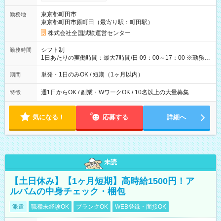
り！】 希望される場合、勤務から1週間ほどで給与の一部を受け
取れます。 ※手数料418円がかかります。 【過去試験日の収入
東京都町田市
勤務地
例】 ・河合塾模擬試験 8:30～17:30（休憩1時間） 時給1,300円
東京都町田市原町田（最寄り駅：町田駅）
×8時間＝日収10,400円＋交通費 ※当日の役割により時給＋100
円の場合あり ・国家試験 7:00～13:30（休憩なし） 時給1,300
株式会社全国試験運営センター
円（役割手当＋100円）×6時間＝日収8,400円＋交通費 【試用期
間】試用期間なし
シフト制
勤務時間
1日あたりの実働時間：最大7時間/日 09：00～17：00 ※勤務時
間は 試験により異なります。
単発・1日のみOK / 短期（1ヶ月以内）
期間
週1日からOK / 副業・WワークOK / 10名以上の大量募集
特徴
気になる！
応募する
詳細へ
未読
【土日休み】【1ヶ月短期】高時給1500円！ア
ルバムの中身チェック・梱包
派遣
職種未経験OK
ブランクOK
WEB登録・面接OK