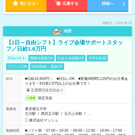
気になる！
応募する
詳細へ
掲載日：2026.08.03
未読
【1日～自由シフト】ライブ会場サポートスタッ
フ／日給1.6万円
アルバイト
職種未経験OK
社会人未経験OK
大学生歓迎
ブランクOK
WEB登録・面接OK
■日給16,840円～ ■日払いOK ■実働3時間5,120円のお仕事あ
給与
ります！#日収1万円以上のお仕事です！
交通費別途支給あり
規定支給
交通費
東京都立川市
勤務地
立川駅
/
西武立川駅
/
玉川上水駅
/
…
株式会社マッシュ
■シフト例 ・07:00～19:30 ・09:00～12:00 ・10:00～17:00 ・
勤務時間