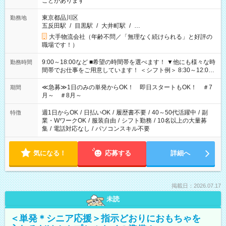
ことがあります
東京都品川区
勤務地
五反田駅
/
目黒駅
/
大井町駅
/
…
大手物流会社（年齢不問／「無理なく続けられる」と好評の
職場です！）
9:00～18:00など ■希望の時間帯を選べます！ ▼他にも様々な時
勤務時間
間帯でお仕事をご用意しています！ ＜シフト例＞ 8:30～12:00
17:00～22:00 13:00～22:00 22:00～翌6:00 など
≪急募≫1日のみの単発からOK！ 即日スタートもOK！ ＃7
期間
月～ ＃8月～
週1日からOK
/
日払いOK
/
履歴書不要
/
40～50代活躍中
/
副
特徴
業・WワークOK
/
服装自由
/
シフト勤務
/
10名以上の大量募
集
/
電話対応なし
/
パソコンスキル不要
気になる！
応募する
詳細へ
掲載日：2026.07.17
未読
＜単発＊シニア応援＞指示どおりにおもちゃを