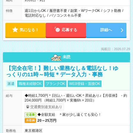
9月8日・9日
期間
週1日からOK
/
履歴書不要
/
副業・WワークOK
/
シフト勤務
/
特徴
電話対応なし
/
パソコンスキル不要
気になる！
応募する
詳細へ
掲載日：2026.07.29
未読
【完全在宅！】難しい業務なし＆電話なし！ゆ
っくりの11時～時短＊データ入力・事務
派遣
職種未経験OK
ブランクOK
WEB登録・面接OK
◆時給1,700円＊日払い・週払いOK＊昇給あり♪【月収例】 ・約
給与
204,000円 （時給1,700円 × 実働6h × 20日）
交通費別途支給あり
◆全額支給 ＊家が少し遠くても安心！
交通費
20～25万円
月収例
東京都港区
勤務地