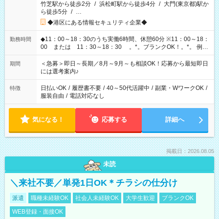
竹芝駅から徒歩2分
/
浜松町駅から徒歩4分
/
大門(東京都)駅か
ら徒歩5分
/
…
◆港区にある情報セキュリティ企業◆
◆11：00～18：30のうち実働6時間、休憩60分 ※11：00～18：
勤務時間
00 または 11：30～18：30 。*。ブランクOK！。*。 例え
ば前職が、 在宅/財団法人/事務/コールセンター/受付/販売/カフェ
スタッフ スイーツ販売/ホテルフロント/化粧品販売/など 様々な
＜急募＞即日～長期／8月～9月～も相談OK！応募から最短即日
期間
業界から入社して活躍されています♪
には選考案内♪
日払いOK
/
履歴書不要
/
40～50代活躍中
/
副業・WワークOK
/
特徴
服装自由
/
電話対応なし
気になる！
応募する
詳細へ
掲載日：2026.08.05
未読
＼来社不要／単発1日OK＊チラシの仕分け
派遣
職種未経験OK
社会人未経験OK
大学生歓迎
ブランクOK
WEB登録・面接OK