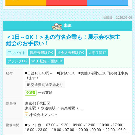
掲載日：2026.08.06
未読
＜1日～OK！＞あの有名企業も！展示会や株主
総会のお手伝い！
アルバイト
職種未経験OK
社会人未経験OK
大学生歓迎
ブランクOK
WEB登録・面接OK
■日給16,840円～ ■日払いOK ■実働3時間5,120円のお仕事あ
給与
ります！
交通費別途支給あり
一部支給
交通費
東京都千代田区
勤務地
東京駅
/
水道橋駅
/
有楽町駅
/
…
株式会社マッシュ
■シフト例 ・07:00～19:30 ・09:00～12:00 ・10:00～17:00 ・
勤務時間
18:00～23:00 ・19:00～07:00 ・20:00～09:00 ・22:00～06:00
etc ★最短で3時間で5,120円のお仕事から 15時間で2万円近く稼