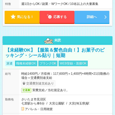
週1日からOK / 副業・WワークOK / 10名以上の大量募集
特徴
気になる！
応募する
詳細へ
未読
【未経験OK】【服装＆髪色自由！】お菓子のピ
ッキング・シール貼り｜短期
派遣
職種未経験OK
ブランクOK
WEB登録・面接OK
時給1400円／月収例：117,600円＝1,400円×4時間×21日勤務の
給与
場合＋交通費別途支給
交通費別途支給あり
実費支給／当社規定あり。
交通費
さいたま市見沼区
勤務地
七里駅から車6分
/
大宮公園駅
/
大宮(埼玉県)駅
アパレル・日用雑貨