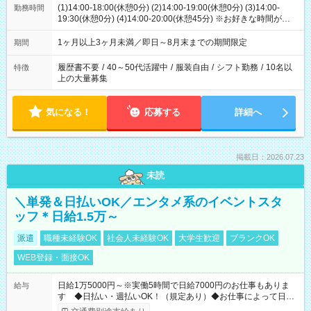
(1)14:00-18:00(休憩0分) (2)14:00-19:00(休憩0分) (3)14:00-
勤務時間
19:30(休憩0分) (4)14:00-20:00(休憩45分) ※お好きな時間が選べ
ます
1ヶ月以上3ヶ月未満／即日～8月末までの期間限定
期間
履歴書不要
/
40～50代活躍中
/
服装自由
/
シフト勤務
/
10名以
特徴
上の大量募集
気になる！
応募する
詳細へ
掲載日：2026.07.23
未読
＼単発＆日払いOK／エンタメ系のイベントスタ
ッフ＊日給1.5万～
派遣
職種未経験OK
社会人未経験OK
大学生歓迎
ブランクOK
WEB登録・面接OK
日給1万5000円～※実働5時間で日給7000円のお仕事もありま
給与
す ◆日払い・週払いOK！（規定あり）◆お仕事によって日給
も異なります