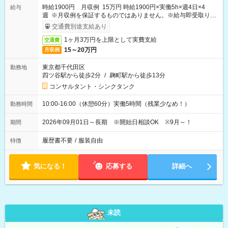
時給1900円 月収例 15万円 時給1900円×実働5h×週4日×4
給与
週 ※月収例を保証するものではありません。※給与即受取りサ
ービス利用可（利用条件有）
交通費別途支給あり
1ヶ月3万円を上限として実費支給
交通費
15～20万円
月収例
東京都千代田区
勤務地
四ツ谷駅から徒歩2分
/
麹町駅から徒歩13分
コンサルタント・シンクタンク
10:00-16:00（休憩60分）実働5時間（残業少なめ！）
勤務時間
2026年09月01日～長期 ※開始日相談OK ※9月～！
期間
履歴書不要
/
服装自由
特徴
気になる！
応募する
詳細へ
未読