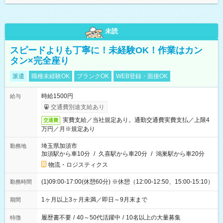
未読
スピードよりも丁寧に！未経験OK！作業はカン
タン×完全座り
派遣
職種未経験OK
ブランクOK
WEB登録・面接OK
時給1500円
給与
交通費別途支給あり
実費支給／当社規定あり。通勤交通費実費支払／上限4
交通費
万円／月※規定あり
埼玉県加須市
勤務地
加須駅から車10分
/
久喜駅から車20分
/
鴻巣駅から車20分
物流・ロジスティクス
(1)09:00-17:00(休憩60分) ※休憩（12:00-12:50、15:00-15:10）
勤務時間
1ヶ月以上3ヶ月未満／即日～9月末まで
期間
履歴書不要
/
40～50代活躍中
/
10名以上の大量募集
特徴