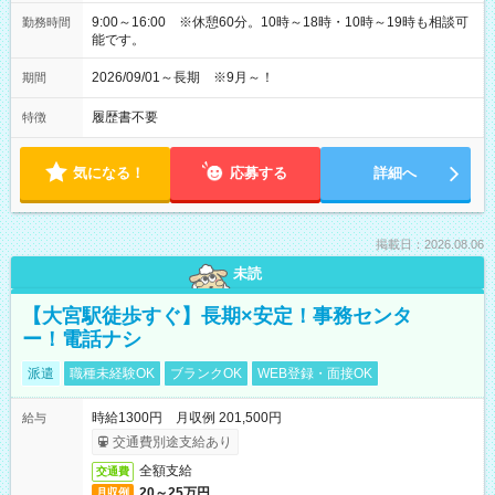
9:00～16:00 ※休憩60分。10時～18時・10時～19時も相談可
勤務時間
能です。
2026/09/01～長期 ※9月～！
期間
履歴書不要
特徴
気になる！
応募する
詳細へ
掲載日：2026.08.06
未読
【大宮駅徒歩すぐ】長期×安定！事務センタ
ー！電話ナシ
派遣
職種未経験OK
ブランクOK
WEB登録・面接OK
時給1300円 月収例 201,500円
給与
交通費別途支給あり
全額支給
交通費
20～25万円
月収例