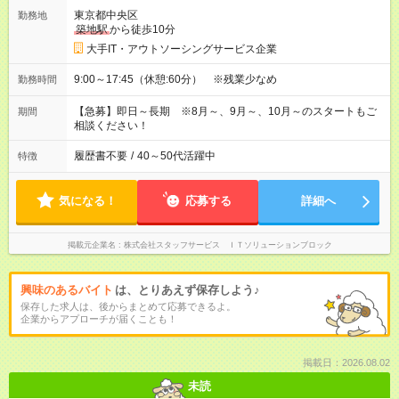
東京都中央区
勤務地
築地駅
から徒歩10分
大手IT・アウトソーシングサービス企業
9:00～17:45（休憩:60分） ※残業少なめ
勤務時間
【急募】即日～長期 ※8月～、9月～、10月～のスタートもご
期間
相談ください！
履歴書不要
/
40～50代活躍中
特徴
気になる！
応募する
詳細へ
掲載元企業名
株式会社スタッフサービス ＩＴソリューションブロック
興味のあるバイト
は、とりあえず保存しよう♪
保存した求人は、後からまとめて応募できるよ。
企業からアプローチが届くことも！
掲載日：2026.08.02
未読