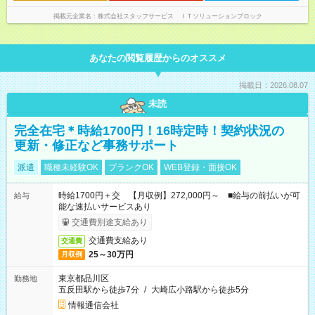
掲載元企業名
株式会社スタッフサービス ＩＴソリューションブロック
あなたの閲覧履歴からのオススメ
掲載日：2026.08.07
未読
完全在宅＊時給1700円！16時定時！契約状況の
更新・修正など事務サポート
派遣
職種未経験OK
ブランクOK
WEB登録・面接OK
時給1700円＋交 【月収例】272,000円～ ■給与の前払いが可
給与
能な速払いサービスあり
交通費別途支給あり
交通費支給あり
交通費
25～30万円
月収例
東京都品川区
勤務地
五反田駅から徒歩7分
/
大崎広小路駅から徒歩5分
情報通信会社