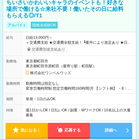
ちいさいかわいいキャラのイベントも！好きな
場所で働ける☆来社不要！働いたその日に給料
もらえる◎/T1
アルバイト
職種未経験OK
日給13,000円～
給与
＋交通費支給 ★交通費全額支給！ ┗案件により規定あり ★日払
いOK！（規定あり） ┗働いたその日に現金GET♪ お仕事後はコ
交通費別途支給あり
ンビニATMから 日払い分を引き落とせます！ 【試用期間】試
用期間なし
東京都町田市
勤務地
東京都町田市原町田（最寄り駅：町田駅）
株式会社ワンベルウッズ
勤務時間は指定なし
勤務時間
変形労働時間制 想定労働時間160時間/月 【シフト例】 ・8：00
～21：00
単発・1日のみOK
期間
週1日からOK / 日払いOK / 副業・WワークOK / 10名以上の大量
特徴
募集
気になる！
応募する
詳細へ