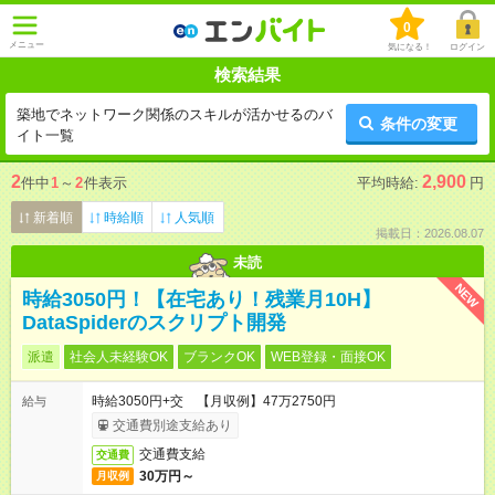
0
メニュー
気になる！
ログイン
検索結果
築地でネットワーク関係のスキルが活かせるのバ
条件の変更
イト一覧
2
2,900
件中
1
～
2
件表示
平均時給:
円
新着順
時給順
人気順
掲載日：2026.08.07
未読
NEW
時給3050円！【在宅あり！残業月10H】
DataSpiderのスクリプト開発
派遣
社会人未経験OK
ブランクOK
WEB登録・面接OK
時給3050円+交 【月収例】47万2750円
給与
交通費別途支給あり
交通費支給
交通費
30万円～
月収例