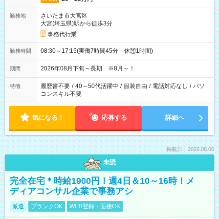
さいたま市大宮区
勤務地
大宮(埼玉県)駅から徒歩3分
事務代行業
08:30～17:15(実働7時間45分 休憩1時間)
勤務時間
2026年08月下旬～長期 ※8月～！
期間
履歴書不要
/
40～50代活躍中
/
服装自由
/
電話対応なし
/
パソ
特徴
コンスキル不要
気になる！
応募する
詳細へ
掲載日：2026.08.06
未読
完全在宅＊時給1900円！週4日＆10～16時！メ
ディアコンサル企業で事務アシ
派遣
ブランクOK
WEB登録・面接OK