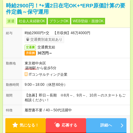
時給2900円！*+週2日在宅OK+*ERP原価計算の要
件定義～保守運用
派遣
社会人未経験OK
ブランクOK
WEB登録・面接OK
時給2900円+交 【月収例】46万4000円
給与
交通費別途支給あり
交通費支給
交通費
30万円～
月収例
東京都中央区
勤務地
築地駅
から徒歩5分
ITコンサルティング企業
9:00～18:00（休憩:60分）
勤務時間
【急募】即日～長期 ※8月～、9月～、10月～のスタートもご
期間
相談ください！
履歴書不要
/
40～50代活躍中
特徴
気になる！
応募する
詳細へ