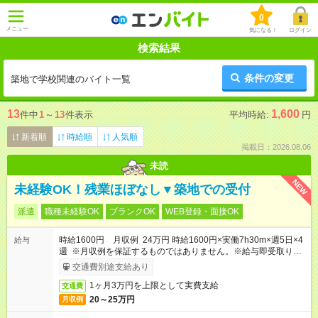
0
メニュー
気になる！
ログイン
検索結果
条件の変更
築地で学校関連のバイト一覧
13
1,600
件中
1
～
13
件表示
平均時給:
円
新着順
時給順
人気順
掲載日：2026.08.06
未読
NEW
未経験OK！残業ほぼなし▼築地での受付
派遣
職種未経験OK
ブランクOK
WEB登録・面接OK
時給1600円 月収例 24万円 時給1600円×実働7h30m×週5日×4
給与
週 ※月収例を保証するものではありません。※給与即受取りサ
ービス利用可（利用条件有）
交通費別途支給あり
1ヶ月3万円を上限として実費支給
交通費
20～25万円
月収例