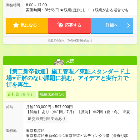
り） 【試用期間】試用期間あり 試用期間の長さ：3ヶ月 雇用形
8:00～17:00
勤務時間
態、給与は本採用時と同じです。
実働時間：8時間/日 ★残業ほぼなし！ （残業がある場合でも、1
日1時間程度）
気になる！
応募する
詳細へ
掲載元企業名
TANAKEN株式会社
未読
【第二新卒歓迎】施工管理／東証スタンダード上
場⭐正解のない課題に挑む。アイデアと実行力で
街を再生。
正社員（新卒）
職種未経験OK
月給293,000円～597,000円
給与
【昇給】 あり（年1回／7月） 【賞与】 年2回（夏・冬） ※夏季
は業績インセンティブとして支給 【手当】 ◆時間外手当（全額
交通費別途支給あり
支給） ◆休日出勤手当 ◆職能手当（月額）：監理技術者／3万
円、主任技術者／1万円 ◆資格手当（月額）：解体工事施工技士
東京都港区
勤務地
／1万円、2級建築士・建築施工管理技士・土木施工管理技士・
東京都港区東新橋1-9-1東京汐留ビルディング 9階（最寄り駅：
建設機械施工管理技士／1万円、1級建築士・建築施工管理技