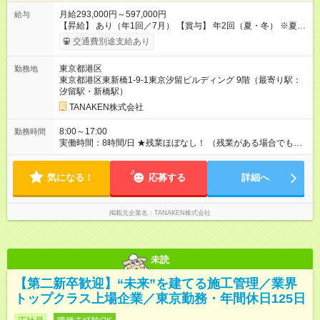
月給293,000円～597,000円
給与
【昇給】 あり（年1回／7月） 【賞与】 年2回（夏・冬） ※夏季
は業績インセンティブとして支給 【手当】 ◆時間外手当（全額
交通費別途支給あり
支給） ◆休日出勤手当 ◆職能手当（月額）：監理技術者／3万
円、主任技術者／1万円 ◆資格手当（月額）：解体工事施工技士
東京都港区
勤務地
／1万円、2級建築士・建築施工管理技士・土木施工管理技士・
東京都港区東新橋1-9-1東京汐留ビルディング 9階（最寄り駅：
建設機械施工管理技士／1万円、1級建築士・建築施工管理技
汐留駅・新橋駅）
士・土木施工管理技士・建設機械施工管理技士／2万円 ※上限
2万円 ◆家族手当（月額）：扶養する18歳未満の子1人につき2万
TANAKEN株式会社
円（人数制限なし） ◆家賃手当（月額）：新卒最長8年間、上限
3万円（その他条件あり） 【試用期間】試用期間あり 試用期間
8:00～17:00
勤務時間
の長さ：3ヶ月 雇用形態、給与は本採用時と同じです。
実働時間：8時間/日 ★残業ほぼなし！ （残業がある場合でも、1
日1時間程度）
気になる！
応募する
詳細へ
掲載元企業名
TANAKEN株式会社
未読
【第二新卒歓迎】“未来”を建てる施工管理／業界
トップクラス上場企業／東京勤務・年間休日125日