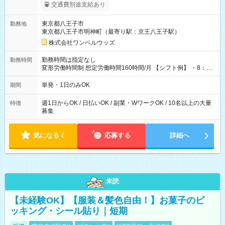
いOK！（規定あり） ┗働いたその日に現金GET♪ お仕事後はコ
交通費別途支給あり
ンビニATMから 日払い分を引き落とせます！ 【試用期間】試
用期間なし
東京都八王子市
勤務地
東京都八王子市明神町（最寄り駅：京王八王子駅）
株式会社ワンベルウッズ
勤務時間は指定なし
勤務時間
変形労働時間制 想定労働時間160時間/月 【シフト例】 ・8：00
～21：00
単発・1日のみOK
期間
週1日からOK / 日払いOK / 副業・WワークOK / 10名以上の大量
特徴
募集
気になる！
応募する
詳細へ
未読
【未経験OK】【服装＆髪色自由！】お菓子のピ
ッキング・シール貼り｜短期