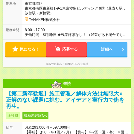
円、主任技術者／1万円 ◆資格手当（月額）：解体工事施工技士
東京都港区
勤務地
／1万円、2級建築士・建築施工管理技士・土木施工管理技士・
東京都港区東新橋1-9-1東京汐留ビルディング 9階（最寄り駅：
建設機械施工管理技士／1万円、1級建築士・建築施工管理技
汐留駅・新橋駅）
士・土木施工管理技士・建設機械施工管理技士／2万円 ※上限2
万円 ◆家族手当（月額）：扶養する18歳未満の子1人につき2万
TANAKEN株式会社
円（人数制限なし） ◆家賃手当（月額）：新卒最長8年間、上限
3万円（その他条件あり） 【試用期間】試用期間あり 試用期間
8:00～17:00
勤務時間
の長さ：3ヶ月 雇用形態、給与は本採用時と同じです。
実働時間：8時間/日 ★残業ほぼなし！ （残業がある場合でも、1
日1時間程度）
気になる！
応募する
詳細へ
掲載元企業名
TANAKEN株式会社
未読
【第二新卒歓迎】施工管理／解体方法は無限大⭐
正解のない課題に挑む。アイデアと実行力で街を
再生。
正社員
職種未経験OK
月給293,000円～597,000円
給与
【昇給】 あり（年1回／7月） 【賞与】 年2回（夏・冬） ※夏季