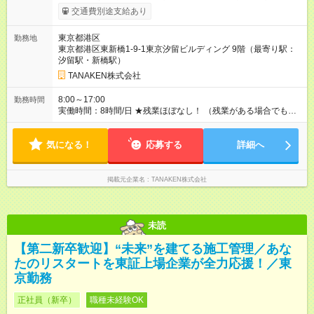
は業績インセンティブとして支給 【手当】 ◆時間外手当（全額
交通費別途支給あり
支給） ◆休日出勤手当 ◆職能手当（月額）：監理技術者／3万
円、主任技術者／1万円 ◆資格手当（月額）：解体工事施工技士
東京都港区
勤務地
／1万円、2級建築士・建築施工管理技士・土木施工管理技士・
東京都港区東新橋1-9-1東京汐留ビルディング 9階（最寄り駅：
建設機械施工管理技士／1万円、1級建築士・建築施工管理技
汐留駅・新橋駅）
士・土木施工管理技士・建設機械施工管理技士／2万円 ※上限2
万円 ◆家族手当（月額）：扶養する18歳未満の子1人につき2万
TANAKEN株式会社
円（人数制限なし） ◆家賃手当（月額）：新卒最長8年間、上限
3万円（その他条件あり） 【試用期間】試用期間あり 試用期間
8:00～17:00
勤務時間
の長さ：3ヶ月 雇用形態、給与は本採用時と同じです。
実働時間：8時間/日 ★残業ほぼなし！ （残業がある場合でも、1
日1時間程度）
気になる！
応募する
詳細へ
掲載元企業名
TANAKEN株式会社
未読
【第二新卒歓迎】“未来”を建てる施工管理／あな
たのリスタートを東証上場企業が全力応援！／東
京勤務
正社員（新卒）
職種未経験OK