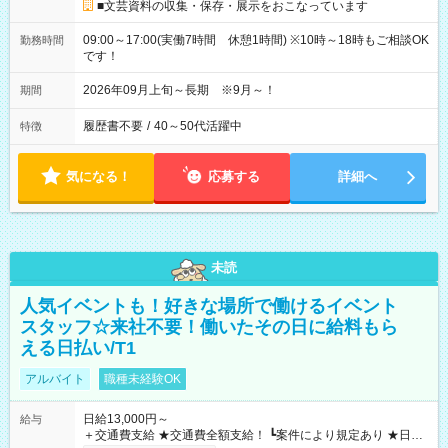
■文芸資料の収集・保存・展示をおこなっています
09:00～17:00(実働7時間 休憩1時間) ※10時～18時もご相談OK
勤務時間
です！
2026年09月上旬～長期 ※9月～！
期間
履歴書不要
/
40～50代活躍中
特徴
気になる！
応募する
詳細へ
未読
人気イベントも！好きな場所で働けるイベント
スタッフ☆来社不要！働いたその日に給料もら
える日払い/T1
アルバイト
職種未経験OK
日給13,000円～
給与
＋交通費支給 ★交通費全額支給！ ┗案件により規定あり ★日払