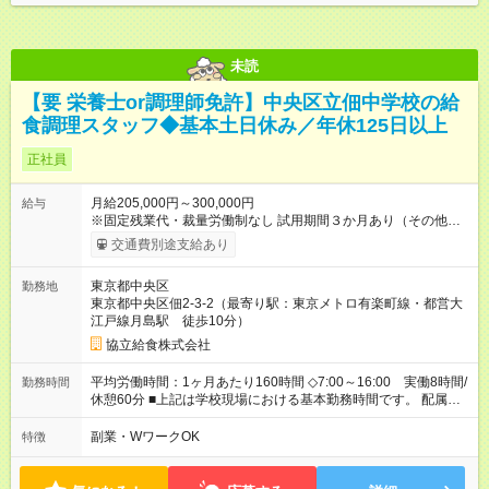
未読
【要 栄養士or調理師免許】中央区立佃中学校の給
食調理スタッフ◆基本土日休み／年休125日以上
正社員
月給205,000円～300,000円
給与
※固定残業代・裁量労働制なし 試用期間３か月あり（その他雇
用条件に変更無し） 賞与あり（年２回） 交通費支給（社内規定
交通費別途支給あり
による） 【試用期間】試用期間あり 試用期間の長さ：3ヶ月 雇
用形態、給与は本採用時と同じです。
東京都中央区
勤務地
東京都中央区佃2-3-2（最寄り駅：東京メトロ有楽町線・都営大
江戸線月島駅 徒歩10分）
協立給食株式会社
平均労働時間：1ヶ月あたり160時間 ◇7:00～16:00 実働8時間/
勤務時間
休憩60分 ■上記は学校現場における基本勤務時間です。 配属先
により始業時間・終業時間が多少前後します。 ■学校現場配属の
社員を対象に、1年単位の変形労働時間制を導入しております。
副業・WワークOK
特徴
■労働時間8時間未満となる勤務日でも、「1日勤務」として扱わ
れます。 平均労働時間：1ヶ月あたり160時間 ◇7:00～16:00
実働8時間/休憩60分 ■上記は学校現場における基本勤務時間で