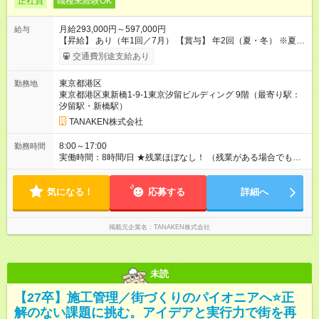
正社員
職種未経験OK
月給293,000円～597,000円
給与
【昇給】 あり（年1回／7月） 【賞与】 年2回（夏・冬） ※夏季
は業績インセンティブとして支給 【手当】 ◆時間外手当（全額
交通費別途支給あり
支給） ◆休日出勤手当 ◆職能手当（月額）：監理技術者／3万
円、主任技術者／1万円 ◆資格手当（月額）：解体工事施工技士
東京都港区
勤務地
／1万円、2級建築士・建築施工管理技士・土木施工管理技士・
東京都港区東新橋1-9-1東京汐留ビルディング 9階（最寄り駅：
建設機械施工管理技士／1万円、1級建築士・建築施工管理技
汐留駅・新橋駅）
士・土木施工管理技士・建設機械施工管理技士／2万円 ※上限
2万円 ◆家族手当（月額）：扶養する18歳未満の子1人につき2万
TANAKEN株式会社
円（人数制限なし） ◆家賃手当（月額）：新卒最長8年間、上限
3万円（その他条件あり） 【試用期間】試用期間あり 試用期間
8:00～17:00
勤務時間
の長さ：3ヶ月 雇用形態、給与は本採用時と同じです。
実働時間：8時間/日 ★残業ほぼなし！ （残業がある場合でも、1
日1時間程度）
気になる！
応募する
詳細へ
掲載元企業名
TANAKEN株式会社
未読
【27卒】施工管理／街づくりのパイオニアへ⭐正
解のない課題に挑む。アイデアと実行力で街を再