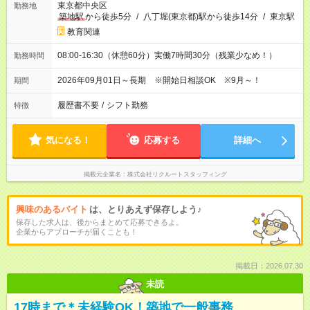
東京都中央区
勤務地
築地駅
から徒歩5分
/
八丁堀(東京都)駅から徒歩14分
/
東京駅
教育関連
08:00-16:30（休憩60分）実働7時間30分（残業少なめ！）
勤務時間
2026年09月01日～長期 ※開始日相談OK ※9月～！
期間
履歴書不要
/
シフト勤務
特徴
気になる！
応募する
詳細へ
掲載元企業名
株式会社リクルートスタッフィング
興味のあるバイト
は、とりあえず保存しよう♪
保存した求人は、後からまとめて応募できるよ。
企業からアプローチが届くことも！
掲載日：2026.07.30
未読
17時まで＊未経験OK！築地で一般事務