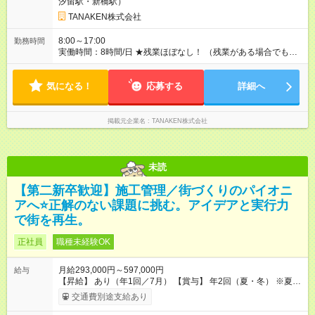
汐留駅・新橋駅）
士・土木施工管理技士・建設機械施工管理技士／2万円 ※上限2
万円 ◆家族手当（月額）：扶養する18歳未満の子1人につき2万
TANAKEN株式会社
円（人数制限なし） ◆家賃手当（月額）：新卒最長8年間、上限
3万円（その他条件あり） 【試用期間】試用期間あり 試用期間
8:00～17:00
勤務時間
の長さ：3ヶ月 雇用形態、給与は本採用時と同じです。
実働時間：8時間/日 ★残業ほぼなし！ （残業がある場合でも、1
日1時間程度）
気になる！
応募する
詳細へ
掲載元企業名
TANAKEN株式会社
未読
【第二新卒歓迎】施工管理／街づくりのパイオニ
アへ⭐正解のない課題に挑む。アイデアと実行力
で街を再生。
正社員
職種未経験OK
月給293,000円～597,000円
給与
【昇給】 あり（年1回／7月） 【賞与】 年2回（夏・冬） ※夏季
は業績インセンティブとして支給 【手当】 ◆時間外手当（全額
交通費別途支給あり
支給） ◆休日出勤手当 ◆職能手当（月額）：監理技術者／3万