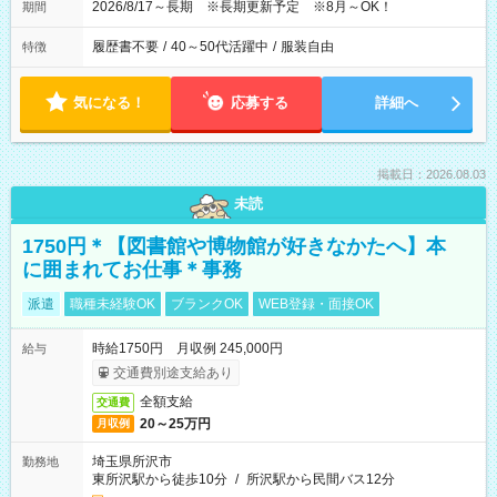
2026/8/17～長期 ※長期更新予定 ※8月～OK！
期間
履歴書不要
/
40～50代活躍中
/
服装自由
特徴
気になる！
応募する
詳細へ
掲載日：2026.08.03
未読
1750円＊【図書館や博物館が好きなかたへ】本
に囲まれてお仕事＊事務
派遣
職種未経験OK
ブランクOK
WEB登録・面接OK
時給1750円 月収例 245,000円
給与
交通費別途支給あり
全額支給
交通費
20～25万円
月収例
埼玉県所沢市
勤務地
東所沢駅から徒歩10分
/
所沢駅から民間バス12分