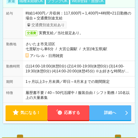
派遣
職種未経験OK
ブランクOK
WEB登録・面接OK
時給1400円／月収例：117,600円＝1,400円×4時間×21日勤務の
給与
場合＋交通費別途支給
交通費別途支給あり
実費支給／当社規定あり。
交通費
さいたま市見沼区
勤務地
七里駅から車6分
/
大宮公園駅
/
大宮(埼玉県)駅
アパレル・日用雑貨
(1)14:00-18:00(休憩0分) (2)14:00-19:00(休憩0分) (3)14:00-
勤務時間
19:30(休憩0分) (4)14:00-20:00(休憩45分) ※お好きな時間が選べ
ます
1ヶ月以上3ヶ月未満／即日～8月末までの期間限定
期間
履歴書不要
/
40～50代活躍中
/
服装自由
/
シフト勤務
/
10名以
特徴
上の大量募集
気になる！
応募する
詳細へ