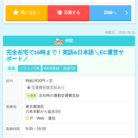
気になる！
応募する
詳細へ
掲載日：2026.08.05
未読
完全在宅で16時まで！英語&日本語＼EC運営サ
ポート／
派遣
ブランクOK
WEB登録・面接OK
時給2450円＋交
給与
交通費別途支給あり
出社時の通勤交通費支給
交通費
東京都港区
勤務地
六本木駅から徒歩3分
IT・Web・通信
9:00～16:00
勤務時間