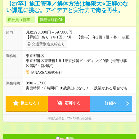
【27卒】施工管理／解体方法は無限大⭐正解のな
い課題に挑む。アイデアと実行力で街を再生。
正社員（新卒）
職種未経験OK
月給293,000円～597,000円
給与
【昇給】 あり（年1回／7月） 【賞与】 年2回（夏・冬） ※夏季
は業績インセンティブとして支給 【手当】 ◆時間外手当（全額
交通費別途支給あり
支給） ◆休日出勤手当 ◆職能手当（月額）：監理技術者／3万
円、主任技術者／1万円 ◆資格手当（月額）：解体工事施工技士
東京都港区
勤務地
／1万円、2級建築士・建築施工管理技士・土木施工管理技士・
東京都港区東新橋1-9-1東京汐留ビルディング 9階（最寄り駅：
建設機械施工管理技士／1万円、1級建築士・建築施工管理技
汐留駅・新橋駅）
士・土木施工管理技士・建設機械施工管理技士／2万円 ※上限2
万円 ◆家族手当（月額）：扶養する18歳未満の子1人につき2万
TANAKEN株式会社
円（人数制限なし） ◆家賃手当（月額）：新卒最長8年間、上限
3万円（その他条件あり） 【試用期間】試用期間あり 試用期間
8:00～17:00
勤務時間
の長さ：3ヶ月 雇用形態、給与は本採用時と同じです。
実働時間：8時間/日 ★残業ほぼなし！ （残業がある場合でも、1
日1時間程度）
気になる！
応募する
詳細へ
掲載元企業名
TANAKEN株式会社
未読