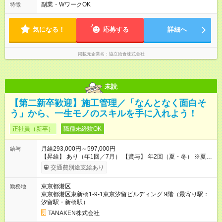
社員を対象に、1年単位の変形労働時間制を導入しております。
副業・WワークOK
特徴
■労働時間8時間未満となる勤務日でも、「1日勤務」として扱わ
れます。 平均労働時間：1ヶ月あたり160時間 ◇7:00～16:00
実働8時間/休憩60分 ■上記は学校現場における基本勤務時間で
気になる！
応募する
詳細へ
す。 配属先により始業時間・終業時間が多少前後します。 ■学
校現場配属の社員を対象に、1年単位の変形労働時間制を導入し
ております。 ■労働時間8時間未満となる勤務日でも、「1日勤
掲載元企業名
協立給食株式会社
務」として扱われます。
未読
【第二新卒歓迎】施工管理／「なんとなく面白そ
う」から、一生モノのスキルを手に入れよう！
正社員（新卒）
職種未経験OK
月給293,000円～597,000円
給与
【昇給】 あり（年1回／7月） 【賞与】 年2回（夏・冬） ※夏季
は業績インセンティブとして支給 【手当】 ◆時間外手当（全額
交通費別途支給あり
支給） ◆休日出勤手当 ◆職能手当（月額）：監理技術者／3万
円、主任技術者／1万円 ◆資格手当（月額）：解体工事施工技士
東京都港区
勤務地
／1万円、2級建築士・建築施工管理技士・土木施工管理技士・
東京都港区東新橋1-9-1東京汐留ビルディング 9階（最寄り駅：
建設機械施工管理技士／1万円、1級建築士・建築施工管理技
汐留駅・新橋駅）
士・土木施工管理技士・建設機械施工管理技士／2万円 ※上限2
万円 ◆家族手当（月額）：子1人につき2万円（人数制限なし）
TANAKEN株式会社
◆家賃手当（月額）：新卒最長8年間、上限3万円（その他条件あ