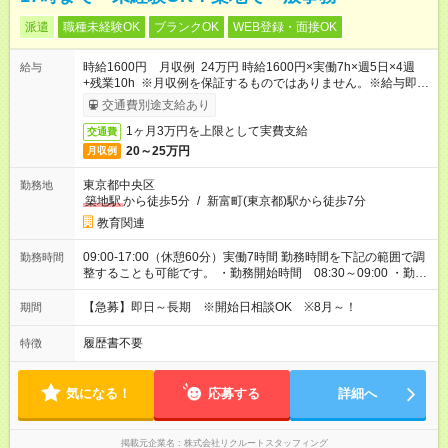
派遣
職種未経験OK
ブランクOK
WEB登録・面接OK
時給1600円 月収例 24万円 時給1600円×実働7h×週5日×4週
給与
+残業10h ※月収例を保証するものではありません。※給与即受
取りサービス利用可（利用条件有）
交通費別途支給あり
1ヶ月3万円を上限として実費支給
交通費
20～25万円
月収例
東京都中央区
勤務地
築地駅
から徒歩5分
/
新富町(東京都)駅から徒歩7分
教育関連
09:00-17:00（休憩60分）実働7時間 勤務時間を下記の範囲で調
勤務時間
整することも可能です。 ・勤務開始時間 08:30～09:00 ・勤務
終了時間 17:00～17:30 ・実働 07:00～07:30
【急募】即日～長期 ※開始日相談OK ※8月～！
期間
履歴書不要
特徴
気になる！
応募する
詳細へ
掲載元企業名
株式会社リクルートスタッフィング