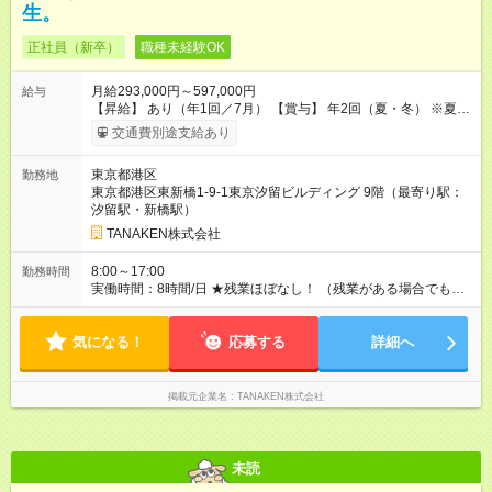
生。
正社員（新卒）
職種未経験OK
月給293,000円～597,000円
給与
【昇給】 あり（年1回／7月） 【賞与】 年2回（夏・冬） ※夏季
は業績インセンティブとして支給 【手当】 ◆時間外手当（全額
交通費別途支給あり
支給） ◆休日出勤手当 ◆職能手当（月額）：監理技術者／3万
円、主任技術者／1万円 ◆資格手当（月額）：解体工事施工技士
東京都港区
勤務地
／1万円、2級建築士・建築施工管理技士・土木施工管理技士・
東京都港区東新橋1-9-1東京汐留ビルディング 9階（最寄り駅：
建設機械施工管理技士／1万円、1級建築士・建築施工管理技
汐留駅・新橋駅）
士・土木施工管理技士・建設機械施工管理技士／2万円 ※上限2
万円 ◆家族手当（月額）：扶養する18歳未満の子1人につき2万
TANAKEN株式会社
円（人数制限なし） ◆家賃手当（月額）：新卒最長8年間、上限
3万円（その他条件あり） 【試用期間】試用期間あり 試用期間
8:00～17:00
勤務時間
の長さ：3ヶ月 雇用形態、給与は本採用時と同じです。
実働時間：8時間/日 ★残業ほぼなし！ （残業がある場合でも、1
日1時間程度）
気になる！
応募する
詳細へ
掲載元企業名
TANAKEN株式会社
未読