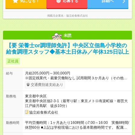
気になる！
応募する
詳細へ
す。 配属先により始業時間・終業時間が多少前後します。 ■学
校現場配属の社員を対象に、1年単位の変形労働時間制を導入し
ております。 ■労働時間8時間未満となる勤務日でも、「1日勤
掲載元企業名
協立給食株式会社
務」として扱われます。
未読
【要 栄養士or調理師免許】中央区立佃島小学校の
給食調理スタッフ◆基本土日休み／年休125日以上
正社員
月給205,000円～300,000円
給与
※固定残業代・裁量労働制なし 試用期間３か月あり（その他雇
用条件に変更無し） 賞与あり（年２回） 交通費支給（社内規定
交通費別途支給あり
による） 【試用期間】試用期間あり 試用期間の長さ：3ヶ月 雇
用形態、給与は本採用時と同じです。
東京都中央区
勤務地
東京都中央区佃2-3-1（最寄り駅：東京メトロ有楽町線・都営大
江戸線月島駅 徒歩10分）
協立給食株式会社
平均労働時間：1ヶ月あたり160時間 ◇7:00～16:00 実働8時間/
勤務時間
休憩60分 ■上記は学校現場における基本勤務時間です。 配属先
により始業時間・終業時間が多少前後します。 ■学校現場配属の