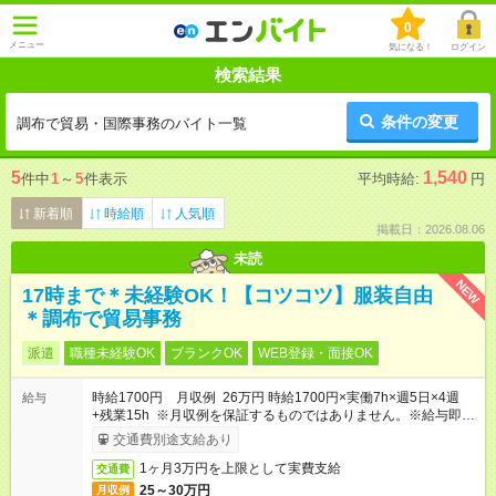
0
メニュー
気になる！
ログイン
検索結果
条件の変更
調布で貿易・国際事務のバイト一覧
5
1,540
件中
1
～
5
件表示
平均時給:
円
新着順
時給順
人気順
掲載日：2026.08.06
未読
NEW
17時まで＊未経験OK！【コツコツ】服装自由
＊調布で貿易事務
派遣
職種未経験OK
ブランクOK
WEB登録・面接OK
時給1700円 月収例 26万円 時給1700円×実働7h×週5日×4週
給与
+残業15h ※月収例を保証するものではありません。※給与即受
取りサービス利用可（利用条件有）
交通費別途支給あり
1ヶ月3万円を上限として実費支給
交通費
25～30万円
月収例