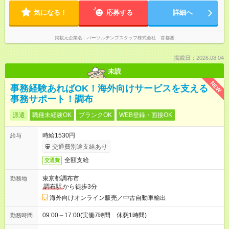
気になる！
応募する
詳細へ
掲載元企業名
パーソルテンプスタッフ株式会社 首都圏
掲載日：2026.08.04
未読
NEW
事務経験あればOK！海外向けサービスを支える
事務サポート！調布
派遣
職種未経験OK
ブランクOK
WEB登録・面接OK
時給1530円
給与
交通費別途支給あり
全額支給
交通費
東京都調布市
勤務地
調布駅
から徒歩3分
海外向けオンライン販売／中古自動車輸出
09:00～17:00(実働7時間 休憩1時間)
勤務時間