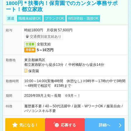
1800円＊扶養内！保育園でのカンタン事務サポ
ート！都立家政
派遣
職種未経験OK
ブランクOK
WEB登録・面接OK
時給1800円 月収例 57,600円
給与
交通費別途支給あり
全額支給
交通費
5～10万円
月収例
東京都練馬区
勤務地
都立家政駅から徒歩13分
/
中村橋駅から徒歩14分
保育園
10:00～14:00(実働4時間 休憩なし) ※9時半～17時の中で3時間
勤務時間
～4時間で相談可 #15時まで
2026年09月上旬～長期 ※9月～！
期間
履歴書不要
/
40～50代活躍中
/
副業・WワークOK
/
服装自由
/
特徴
パソコンスキル不要
気になる！
応募する
詳細へ