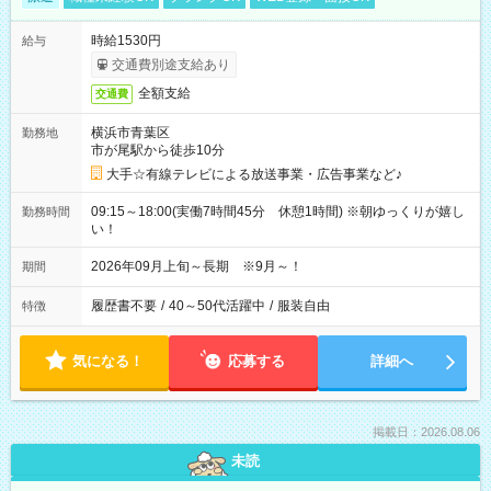
時給1530円
給与
交通費別途支給あり
全額支給
交通費
横浜市青葉区
勤務地
市が尾駅から徒歩10分
大手☆有線テレビによる放送事業・広告事業など♪
09:15～18:00(実働7時間45分 休憩1時間) ※朝ゆっくりが嬉し
勤務時間
い！
2026年09月上旬～長期 ※9月～！
期間
履歴書不要
/
40～50代活躍中
/
服装自由
特徴
気になる！
応募する
詳細へ
掲載日：2026.08.06
未読