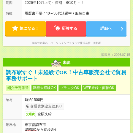
2026年10月上旬～長期 ※10月～！
期間
履歴書不要
/
40～50代活躍中
/
服装自由
特徴
気になる！
応募する
詳細へ
掲載元企業名
パーソルテンプスタッフ株式会社 首都圏
掲載日：2026.07.15
未読
調布駅すぐ！未経験でOK！中古車販売会社で貿易
事務サポート
紹介予定派遣
職種未経験OK
ブランクOK
WEB登録・面接OK
時給1500円
給与
交通費別途支給あり
全額支給
交通費
東京都調布市
勤務地
調布駅
から徒歩3分