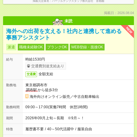
掲載元企業名
パーソルテンプスタッフ株式会社 首都圏
掲載日：2026.08.04
未読
NEW
海外への出荷を支える！社内と連携して進める
事務アシスタント
派遣
職種未経験OK
ブランクOK
WEB登録・面接OK
時給1530円
給与
交通費別途支給あり
全額支給
交通費
東京都調布市
勤務地
調布駅
から徒歩3分
海外向けオンライン販売／中古自動車輸出
09:00～17:00(実働7時間 休憩1時間)
勤務時間
2026年09月上旬～長期 ※9月～！
期間
履歴書不要
/
40～50代活躍中
/
服装自由
特徴