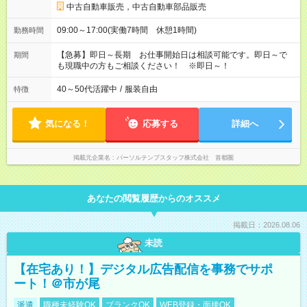
中古自動車販売，中古自動車部品販売
09:00～17:00(実働7時間 休憩1時間)
勤務時間
【急募】即日～長期 お仕事開始日は相談可能です。即日～で
期間
も現職中の方もご相談ください！ ※即日～！
40～50代活躍中
/
服装自由
特徴
気になる！
応募する
詳細へ
掲載元企業名
パーソルテンプスタッフ株式会社 首都圏
あなたの閲覧履歴からのオススメ
掲載日：2026.08.06
未読
【在宅あり！】デジタル広告配信を事務でサポ
ート！＠市が尾
派遣
職種未経験OK
ブランクOK
WEB登録・面接OK