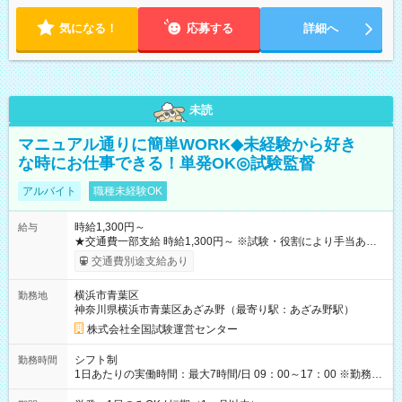
気になる！
応募する
詳細へ
未読
マニュアル通りに簡単WORK◆未経験から好き
な時にお仕事できる！単発OK◎試験監督
アルバイト
職種未経験OK
時給1,300円～
給与
★交通費一部支給 時給1,300円～ ※試験・役割により手当あり
※勤務回数により昇給あり 【即給（前払い）オプションあ
交通費別途支給あり
り！】 希望される場合、勤務から1週間ほどで給与の一部を受け
取れます。 ※手数料418円がかかります。 【過去試験日の収入
横浜市青葉区
勤務地
例】 ・河合塾模擬試験 8:30～17:30（休憩1時間） 時給1,300円
神奈川県横浜市青葉区あざみ野（最寄り駅：あざみ野駅）
×8時間＝日収10,400円＋交通費 ※当日の役割により時給＋100
円の場合あり ・国家試験 7:00～13:30（休憩なし） 時給1,300
株式会社全国試験運営センター
円（役割手当＋100円）×6時間＝日収8,400円＋交通費 【試用期
間】試用期間なし
シフト制
勤務時間
1日あたりの実働時間：最大7時間/日 09：00～17：00 ※勤務時
間は 試験により異なります。