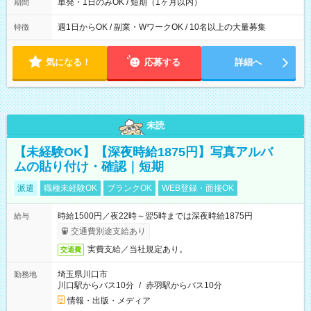
単発・1日のみOK / 短期（1ヶ月以内）
期間
週1日からOK / 副業・WワークOK / 10名以上の大量募集
特徴
気になる！
応募する
詳細へ
未読
【未経験OK】【深夜時給1875円】写真アルバ
ムの貼り付け・確認｜短期
派遣
職種未経験OK
ブランクOK
WEB登録・面接OK
時給1500円／夜22時～翌5時までは深夜時給1875円
給与
交通費別途支給あり
実費支給／当社規定あり。
交通費
埼玉県川口市
勤務地
川口駅からバス10分
/
赤羽駅からバス10分
情報・出版・メディア