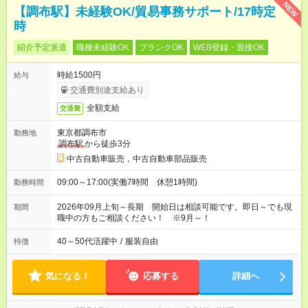
NEW
【調布駅】未経験OK/貿易事務サポート/17時定
時
紹介予定派遣
職種未経験OK
ブランクOK
WEB登録・面接OK
時給1500円
給与
交通費別途支給あり
全額支給
交通費
東京都調布市
勤務地
調布駅
から徒歩3分
中古自動車販売，中古自動車部品販売
09:00～17:00(実働7時間 休憩1時間)
勤務時間
2026年09月上旬～長期 開始日は相談可能です。即日～でも現
期間
職中の方もご相談ください！ ※9月～！
40～50代活躍中
/
服装自由
特徴
気になる！
応募する
詳細へ