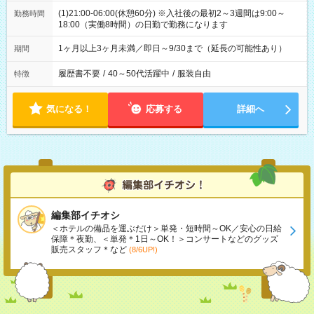
(1)21:00-06:00(休憩60分) ※入社後の最初2～3週間は9:00～
勤務時間
18:00（実働8時間）の日勤で勤務になります
1ヶ月以上3ヶ月未満／即日～9/30まで（延長の可能性あり）
期間
履歴書不要
/
40～50代活躍中
/
服装自由
特徴
気になる！
応募する
詳細へ
編集部イチオシ
＜ホテルの備品を運ぶだけ＞単発・短時間～OK／安心の日給
保障＊夜勤、＜単発＊1日～OK！＞コンサートなどのグッズ
販売スタッフ＊など
(8/6UP!)