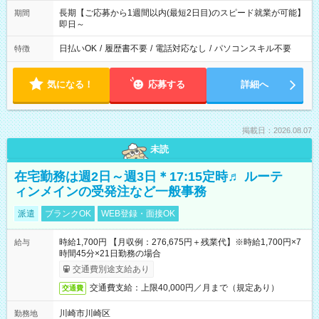
長期【ご応募から1週間以内(最短2日目)のスピード就業が可能】
期間
即日～
日払いOK
/
履歴書不要
/
電話対応なし
/
パソコンスキル不要
特徴
気になる！
応募する
詳細へ
掲載日：2026.08.07
未読
在宅勤務は週2日～週3日＊17:15定時♬ ルーテ
ィンメインの受発注など一般事務
派遣
ブランクOK
WEB登録・面接OK
時給1,700円 【月収例：276,675円＋残業代】※時給1,700円×7
給与
時間45分×21日勤務の場合
交通費別途支給あり
交通費支給：上限40,000円／月まで（規定あり）
交通費
川崎市川崎区
勤務地