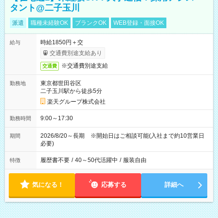
タント@二子玉川
派遣
職種未経験OK
ブランクOK
WEB登録・面接OK
時給1850円＋交
給与
交通費別途支給あり
※交通費別途支給
交通費
東京都世田谷区
勤務地
二子玉川駅から徒歩5分
楽天グループ株式会社
9:00～17:30
勤務時間
2026/8/20～長期 ※開始日はご相談可能(入社まで約10営業日
期間
必要)
履歴書不要
/
40～50代活躍中
/
服装自由
特徴
気になる！
応募する
詳細へ