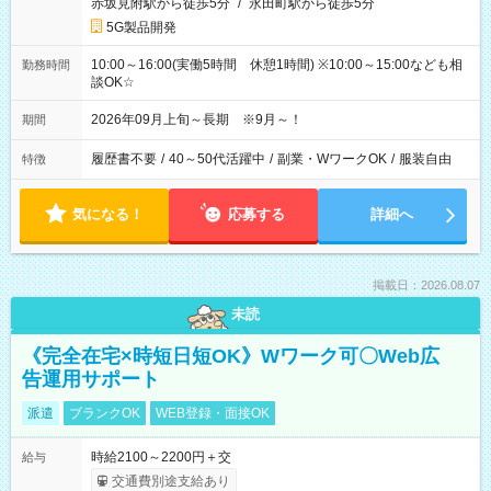
赤坂見附駅から徒歩5分
/
永田町駅から徒歩5分
5G製品開発
10:00～16:00(実働5時間 休憩1時間) ※10:00～15:00なども相
勤務時間
談OK☆
2026年09月上旬～長期 ※9月～！
期間
履歴書不要
/
40～50代活躍中
/
副業・WワークOK
/
服装自由
特徴
気になる！
応募する
詳細へ
掲載日：2026.08.07
未読
《完全在宅×時短日短OK》Wワーク可〇Web広
告運用サポート
派遣
ブランクOK
WEB登録・面接OK
時給2100～2200円＋交
給与
交通費別途支給あり