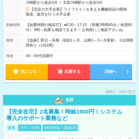
川崎駅から徒歩3分
/
京急川崎駅から徒歩3分
【安定の大手企業】ライフラインを支える機械部品の開発、
製造、販売を行う大手企業
【始業時間の相談可】 ●8:30～17:15 （実働7時間45分／休憩60
勤務時間
分） 9時～始業も相談できます！ お気軽にご相談下さいね
【急募】即日～長期（初回1ヶ月、以降2～3ヶ月更新） ※試用期
期間
間有り（14日間）
40～50代活躍中
特徴
気になる！
応募する
詳細へ
掲載日：2026.08.07
未読
【完全在宅】2名募集！時給1900円！システム
導入のサポート業務など
派遣
ブランクOK
WEB登録・面接OK