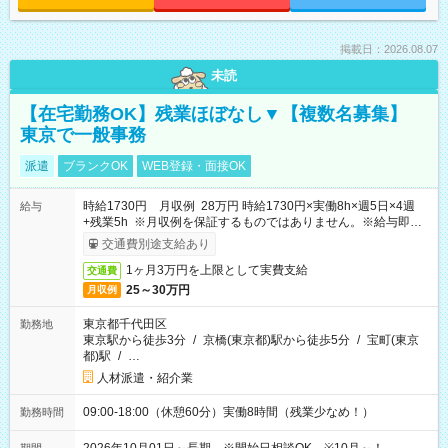
掲載日：2026.08.07
未読
【在宅勤務OK】残業ほぼなし▼【複数名募集】
東京で一般事務
派遣
ブランクOK
WEB登録・面接OK
時給1730円 月収例 28万円 時給1730円×実働8h×週5日×4週
給与
+残業5h ※月収例を保証するものではありません。※給与即受
取りサービス利用可（利用条件有）
交通費別途支給あり
1ヶ月3万円を上限として実費支給
交通費
25～30万円
月収例
東京都千代田区
勤務地
東京駅から徒歩3分
/
京橋(東京都)駅から徒歩5分
/
宝町(東京
都)駅
/
…
人材派遣・紹介業
09:00-18:00（休憩60分）実働8時間（残業少なめ！）
勤務時間