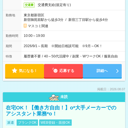
交通費支給(規定有り)
交通費
東京都新宿区
勤務地
新宿御苑前駅から徒歩3分
/
新宿三丁目駅から徒歩4分
マスコミ関連
10:00～19:00
勤務時間
2026/9/1～長期 ※開始日相談可能 ※9月～OK！
期間
履歴書不要
/
40～50代活躍中
/
副業・WワークOK
/
服装自由
特徴
気になる！
応募する
詳細へ
掲載日：2026.08.07
未読
在宅OK！【働き方自由！】o*大手メーカーでの
アシスタント業務*o！
派遣
ブランクOK
WEB登録・面接OK