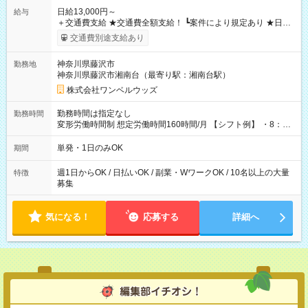
日給13,000円～
給与
＋交通費支給 ★交通費全額支給！ ┗案件により規定あり ★日払
いOK！（規定あり） ┗働いたその日に現金GET♪ お仕事後はコ
交通費別途支給あり
ンビニATMから 日払い分を引き落とせます！ 【試用期間】試
用期間なし
神奈川県藤沢市
勤務地
神奈川県藤沢市湘南台（最寄り駅：湘南台駅）
株式会社ワンベルウッズ
勤務時間は指定なし
勤務時間
変形労働時間制 想定労働時間160時間/月 【シフト例】 ・8：00
～21：00
単発・1日のみOK
期間
週1日からOK / 日払いOK / 副業・WワークOK / 10名以上の大量
特徴
募集
気になる！
応募する
詳細へ