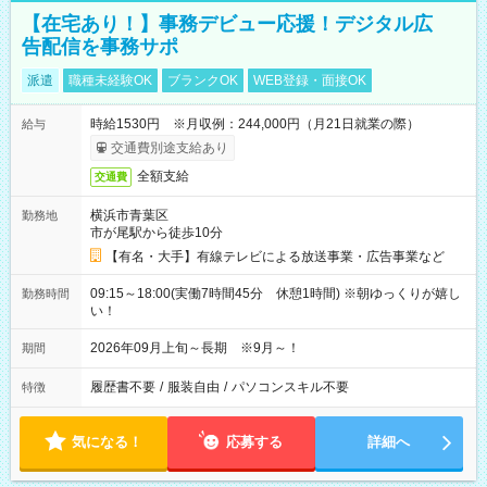
【在宅あり！】事務デビュー応援！デジタル広
告配信を事務サポ
派遣
職種未経験OK
ブランクOK
WEB登録・面接OK
時給1530円 ※月収例：244,000円（月21日就業の際）
給与
交通費別途支給あり
全額支給
交通費
横浜市青葉区
勤務地
市が尾駅から徒歩10分
【有名・大手】有線テレビによる放送事業・広告事業など
09:15～18:00(実働7時間45分 休憩1時間) ※朝ゆっくりが嬉し
勤務時間
い！
2026年09月上旬～長期 ※9月～！
期間
履歴書不要
/
服装自由
/
パソコンスキル不要
特徴
気になる！
応募する
詳細へ