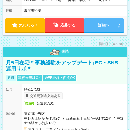
2026年10月01日～長期 ※開始日相談OK ※10月～！
期間
履歴書不要
特徴
気になる！
応募する
詳細へ
掲載日：2026.08.07
未読
月5日在宅＊事務経験をアップデート↑EC・SNS
運用サポ＊
派遣
職種未経験OK
WEB登録・面接OK
時給1750円
給与
交通費別途支給あり
交通費支給
交通費
東京都中野区
勤務地
中野坂上駅から徒歩2分
/
西新宿五丁目駅から徒歩12分
/
中野
新橋駅から徒歩13分
マスコミ・広告;インターネット・Web