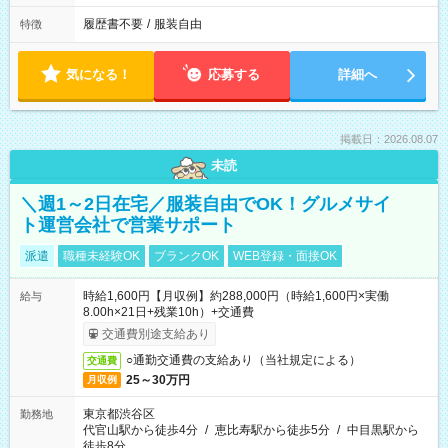
履歴書不要
/
服装自由
特徴
気になる！
応募する
詳細へ
掲載日：2026.08.07
未読
＼週1～2日在宅／服装自由でOK！グルメサイ
ト運営会社で営業サポート
派遣
職種未経験OK
ブランクOK
WEB登録・面接OK
時給1,600円【月収例】約288,000円（時給1,600円×実働
給与
8.00h×21日+残業10h）+交通費
交通費別途支給あり
○通勤交通費の支給あり（当社規定による）
交通費
25～30万円
月収例
東京都渋谷区
勤務地
代官山駅から徒歩4分
/
恵比寿駅から徒歩5分
/
中目黒駅から
徒歩8分