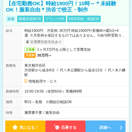
【在宅勤務OK】時給1900円！10時～＊未経験
OK！服装自由＊渋谷で校正・制作
派遣
職種未経験OK
ブランクOK
WEB登録・面接OK
時給1900円 月収例 30万円 時給1900円×実働8h×週5日×4
給与
週 ※月収例を保証するものではありません。※給与即受取りサ
ービス利用可（利用条件有）
交通費別途支給あり
1ヶ月3万円を上限として実費支給
交通費
30万円～
月収例
東京都渋谷区
勤務地
渋谷駅から徒歩8分
/
代々木公園駅から徒歩12分
/
代々木八幡
駅
情報処理サ－ビス
10:00-19:00（休憩60分）実働8時間
勤務時間
即日～長期 ※開始日相談OK
期間
履歴書不要
/
服装自由
特徴
気になる！
応募する
詳細へ