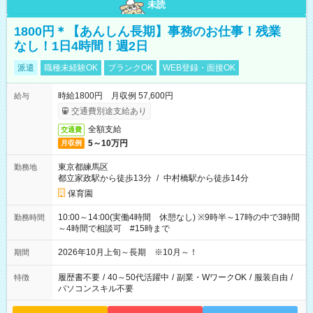
未読
1800円＊【あんしん長期】事務のお仕事！残業
なし！1日4時間！週2日
派遣
職種未経験OK
ブランクOK
WEB登録・面接OK
時給1800円 月収例 57,600円
給与
交通費別途支給あり
全額支給
交通費
5～10万円
月収例
東京都練馬区
勤務地
都立家政駅から徒歩13分
/
中村橋駅から徒歩14分
保育園
10:00～14:00(実働4時間 休憩なし) ※9時半～17時の中で3時間
勤務時間
～4時間で相談可 #15時まで
2026年10月上旬～長期 ※10月～！
期間
履歴書不要
/
40～50代活躍中
/
副業・WワークOK
/
服装自由
/
特徴
パソコンスキル不要