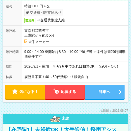
時給2100円＋交
給与
交通費別途支給あり
※交通費別途支給
交通費
東京都武蔵野市
勤務地
三鷹駅から徒歩5分
大手メーカー
9:00～14:00 ※開始は8:30～10:00で選択可 ※本件は週20時間勤
勤務時間
務案件です
2026/9/1～長期 ※★9月中であれば相談OK! ※9月～OK！
期間
履歴書不要
/
40～50代活躍中
/
服装自由
特徴
気になる！
応募する
詳細へ
掲載日：2026.08.07
未読
【在宅週1】未経験OK！大手通信！採用アシス