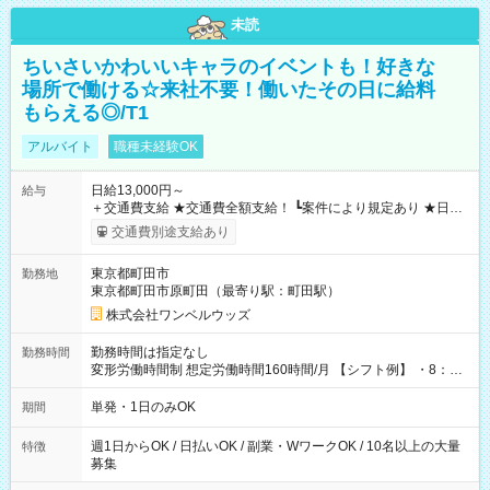
未読
ちいさいかわいいキャラのイベントも！好きな
場所で働ける☆来社不要！働いたその日に給料
もらえる◎/T1
アルバイト
職種未経験OK
日給13,000円～
給与
＋交通費支給 ★交通費全額支給！ ┗案件により規定あり ★日払
いOK！（規定あり） ┗働いたその日に現金GET♪ お仕事後はコ
交通費別途支給あり
ンビニATMから 日払い分を引き落とせます！ 【試用期間】試
用期間なし
東京都町田市
勤務地
東京都町田市原町田（最寄り駅：町田駅）
株式会社ワンベルウッズ
勤務時間は指定なし
勤務時間
変形労働時間制 想定労働時間160時間/月 【シフト例】 ・8：00
～21：00
単発・1日のみOK
期間
週1日からOK / 日払いOK / 副業・WワークOK / 10名以上の大量
特徴
募集