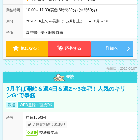
10:00～17:30(実働:6時間30分) (休憩60分)
勤務時間
2026/10/上旬～長期（3カ月以上） ★10月～OK！
期間
履歴書不要
/
服装自由
特徴
気になる！
応募する
詳細へ
掲載日：2026.08.07
未読
9月半ば開始＆週4日＆週2～3在宅！人気のキリ
ンGrで事務
派遣
WEB登録・面接OK
時給1750円
給与
交通費別途支給あり
交通費支給
交通費