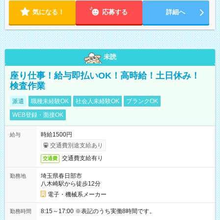
気になる！
応募する
詳細へ
未読
座り仕事！給与即払いOK！高時給！土日休み！
検査作業
派遣
職種未経験OK
社会人未経験OK
ブランクOK
WEB登録・面接OK
時給1500円
給与
交通費別途支給あり
交通費支給有り
交通費
埼玉県春日部市
勤務地
八木崎駅から徒歩12分
電子・機械系メーカー
8:15～17:00 ※表記のうち実働8時間です。
勤務時間