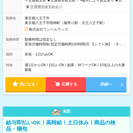
＋交通費支給 ★交通費全額支給！ ┗案件により規定あり ★日払
いOK！（規定あり） ┗働いたその日に現金GET♪ お仕事後はコ
交通費別途支給あり
ンビニATMから 日払い分を引き落とせます！ 【試用期間】試
用期間なし
東京都八王子市
勤務地
東京都八王子市明神町（最寄り駅：京王八王子駅）
株式会社ワンベルウッズ
勤務時間は指定なし
勤務時間
変形労働時間制 想定労働時間160時間/月 【シフト例】 ・8：00
～21：00
単発・1日のみOK
期間
週1日からOK / 日払いOK / 副業・WワークOK / 10名以上の大量
特徴
募集
気になる！
応募する
詳細へ
未読
給与即払いOK！高時給！土日休み！商品の検
品・梱包