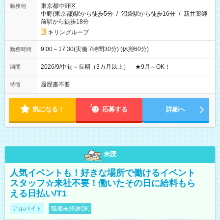
東京都中野区
勤務地
中野(東京都)駅から徒歩5分
/
沼袋駅から徒歩16分
/
新井薬師
前駅から徒歩18分
キリングループ
9:00～17:30(実働:7時間30分) (休憩60分)
勤務時間
2026/9/中旬～長期（3カ月以上） ★9月～OK！
期間
履歴書不要
特徴
気になる！
応募する
詳細へ
未読
人気イベントも！好きな場所で働けるイベント
スタッフ☆来社不要！働いたその日に給料もら
える日払い/T1
アルバイト
職種未経験OK