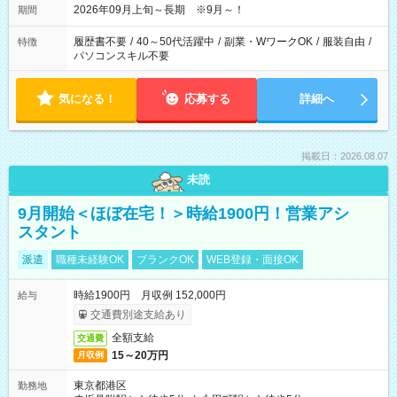
2026年09月上旬～長期 ※9月～！
期間
履歴書不要
/
40～50代活躍中
/
副業・WワークOK
/
服装自由
/
特徴
パソコンスキル不要
気になる！
応募する
詳細へ
掲載日：2026.08.07
未読
9月開始＜ほぼ在宅！＞時給1900円！営業アシ
スタント
派遣
職種未経験OK
ブランクOK
WEB登録・面接OK
時給1900円 月収例 152,000円
給与
交通費別途支給あり
全額支給
交通費
15～20万円
月収例
東京都港区
勤務地