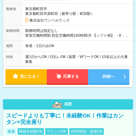
ンビニATMから 日払い分を引き落とせます！ 【試用期間】試
用期間なし
東京都町田市
勤務地
東京都町田市原町田（最寄り駅：町田駅）
株式会社ワンベルウッズ
勤務時間は指定なし
勤務時間
変形労働時間制 想定労働時間160時間/月 【シフト例】 ・8：00
～21：00
単発・1日のみOK
期間
週1日からOK / 日払いOK / 副業・WワークOK / 10名以上の大量
特徴
募集
気になる！
応募する
詳細へ
未読
スピードよりも丁寧に！未経験OK！作業はカン
タン×完全座り
派遣
職種未経験OK
ブランクOK
WEB登録・面接OK