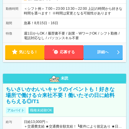
＜シフト例＞ 7:00～23:00 13:30～22:00 上記の時間から好きな
勤務時間
時間を選べます！ ※時間は変更となる可能性があります
急募！8月15日・16日
期間
週1日からOK
/
履歴書不要
/
副業・WワークOK
/
シフト勤務
/
特徴
電話対応なし
/
パソコンスキル不要
気になる！
応募する
詳細へ
未読
ちいさいかわいいキャラのイベントも！好きな
場所で働ける☆来社不要！働いたその日に給料
もらえる◎/T1
アルバイト
職種未経験OK
日給13,000円～
給与
＋交通費支給 ★交通費全額支給！ ┗案件により規定あり ★日払