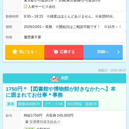
東京駅から徒歩1分
/
京橋(東京都)駅から徒歩5分
人材サービス会社
9:30～18:15 ※残業はほとんどありません。※休憩60分。
勤務時間
2026/10/01～長期 ※開始日はご相談可能です！ ※10月～！
期間
履歴書不要
特徴
気になる！
応募する
詳細へ
掲載日：2026.08.07
未読
1750円＊【図書館や博物館が好きなかたへ】本
に囲まれてお仕事＊事務
派遣
職種未経験OK
ブランクOK
WEB登録・面接OK
時給1750円 月収例 245,000円
給与
交通費別途支給あり