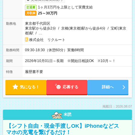
1ヶ月3万円を上限として実費支給
交通費
25～30万円
月収例
東京都千代田区
勤務地
東京駅から徒歩2分
/
京橋(東京都)駅から徒歩4分
/
宝町(東京
都)駅
/
…
株式会社 リクルート
09:30-18:30（休憩60分）実働8時間
勤務時間
2026年10月01日～長期 ※開始日相談OK ※10月～！
期間
履歴書不要
特徴
気になる！
応募する
詳細へ
掲載日：2026.08.07
未読
【シフト自由・現金手渡しOK】iPhoneなどス
マホの充電を繋げるだけ！