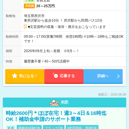
全額支給
交通費
20～25万円
月収例
埼玉県所沢市
勤務地
東所沢駅から徒歩10分
/
所沢駅から民間バス12分
■文芸資料の収集・保存・展示をおこなっています
09:00～17:00(実働7時間 休憩1時間) ※10時～18時もご相談OK
勤務時間
です！
2026年09月上旬～長期 ※9月～！
期間
履歴書不要
/
40～50代活躍中
特徴
気になる！
応募する
詳細へ
掲載日：2026.08.08
未読
時給2600円＊ほぼ在宅！週3～4日＆16時迄
OK！補助金申請のサポート業務
派遣
職種未経験OK
ブランクOK
WEB登録・面接OK