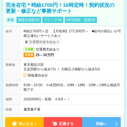
完全在宅＊時給1700円！16時定時！契約状況の
更新・修正など事務サポート
派遣
職種未経験OK
ブランクOK
WEB登録・面接OK
時給1700円＋交 【月収例】272,000円～ ■給与の前払いが可
給与
能な速払いサービスあり
交通費別途支給あり
交通費支給あり
交通費
25～30万円
月収例
東京都品川区
勤務地
五反田駅から徒歩7分
/
大崎広小路駅から徒歩5分
情報通信会社
9:00～16:00 ※休憩60分。10時～18時・10時～19時も相談可
勤務時間
能です。
2026/09/01～長期 ※9月～！
期間
履歴書不要
特徴
気になる！
応募する
詳細へ