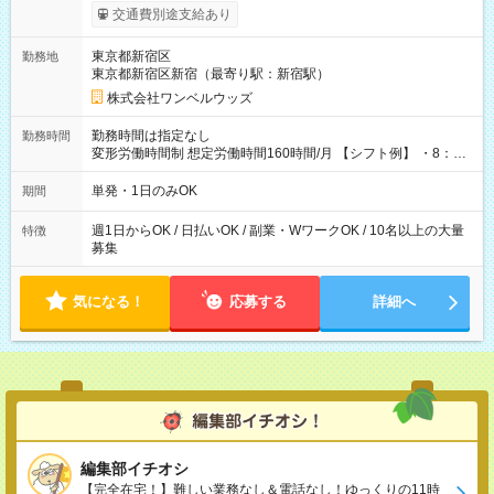
いOK！（規定あり） ┗働いたその日に現金GET♪ お仕事後はコ
交通費別途支給あり
ンビニATMから 日払い分を引き落とせます！ 【試用期間】試
用期間なし
東京都新宿区
勤務地
東京都新宿区新宿（最寄り駅：新宿駅）
株式会社ワンベルウッズ
勤務時間は指定なし
勤務時間
変形労働時間制 想定労働時間160時間/月 【シフト例】 ・8：00
～21：00
単発・1日のみOK
期間
週1日からOK / 日払いOK / 副業・WワークOK / 10名以上の大量
特徴
募集
気になる！
応募する
詳細へ
編集部イチオシ
【完全在宅！】難しい業務なし＆電話なし！ゆっくりの11時