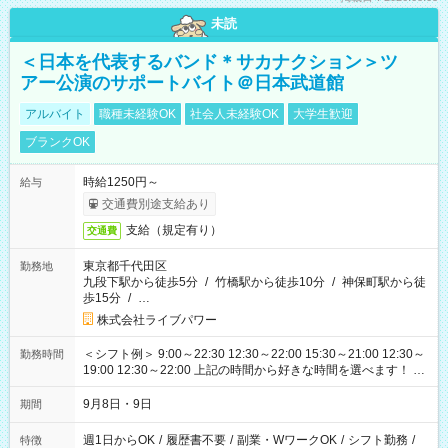
未読
＜日本を代表するバンド＊サカナクション＞ツ
アー公演のサポートバイト＠日本武道館
アルバイト
職種未経験OK
社会人未経験OK
大学生歓迎
ブランクOK
時給1250円～
給与
交通費別途支給あり
支給（規定有り）
交通費
東京都千代田区
勤務地
九段下駅から徒歩5分
/
竹橋駅から徒歩10分
/
神保町駅から徒
歩15分
/
…
株式会社ライブパワー
＜シフト例＞ 9:00～22:30 12:30～22:00 15:30～21:00 12:30～
勤務時間
19:00 12:30～22:00 上記の時間から好きな時間を選べます！ ※
時間は変更となる可能性があります
9月8日・9日
期間
週1日からOK
/
履歴書不要
/
副業・WワークOK
/
シフト勤務
/
特徴