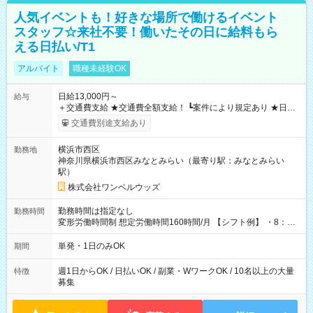
人気イベントも！好きな場所で働けるイベント
スタッフ☆来社不要！働いたその日に給料もら
える日払い/T1
アルバイト
職種未経験OK
日給13,000円～
給与
＋交通費支給 ★交通費全額支給！ ┗案件により規定あり ★日払
いOK！（規定あり） ┗働いたその日に現金GET♪ お仕事後はコ
交通費別途支給あり
ンビニATMから 日払い分を引き落とせます！ 【試用期間】試
用期間なし
横浜市西区
勤務地
神奈川県横浜市西区みなとみらい（最寄り駅：みなとみらい
駅）
株式会社ワンベルウッズ
勤務時間は指定なし
勤務時間
変形労働時間制 想定労働時間160時間/月 【シフト例】 ・8：00
～21：00
単発・1日のみOK
期間
週1日からOK / 日払いOK / 副業・WワークOK / 10名以上の大量
特徴
募集