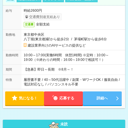
時給2600円
給与
交通費別途支給あり
全額支給
交通費
東京都中央区
勤務地
八丁堀(東京都)駅から徒歩2分
/
茅場町駅から徒歩6分
建設業界向けのAIサービスの提供など
10:00～17:00(実働6時間 休憩1時間) ※定時：10:00～
勤務時間
19:00（※終わりの時間：16:00～19:00で相談可！）
【急募】即日～長期 ※8月～！
期間
履歴書不要
/
40～50代活躍中
/
副業・WワークOK
/
服装自由
/
特徴
電話対応なし
/
パソコンスキル不要
気になる！
応募する
詳細へ
未読