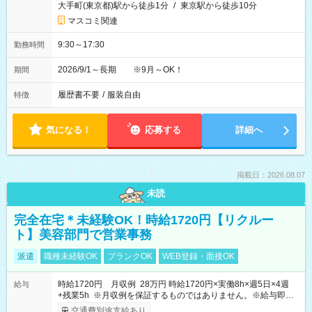
大手町(東京都)駅から徒歩1分
/
東京駅から徒歩10分
マスコミ関連
9:30～17:30
勤務時間
2026/9/1～長期 ※9月～OK！
期間
履歴書不要
/
服装自由
特徴
気になる！
応募する
詳細へ
掲載日：2026.08.07
未読
完全在宅＊未経験OK！時給1720円【リクルー
ト】美容部門で営業事務
派遣
職種未経験OK
ブランクOK
WEB登録・面接OK
時給1720円 月収例 28万円 時給1720円×実働8h×週5日×4週
給与
+残業5h ※月収例を保証するものではありません。※給与即受
取りサービス利用可（利用条件有）
交通費別途支給あり