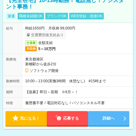
【完全在宅】10-13時勤務！電話無し！アシスタ
ント事務！
派遣
職種未経験OK
ブランクOK
WEB登録・面接OK
時給1650円 月収例 99,000円
給与
交通費別途支給あり
全額支給
交通費
5～10万円
月収例
東京都港区
勤務地
新橋駅から徒歩2分
ソフトウェア開発
10:00～13:00(実働3時間 休憩なし) #15時まで
勤務時間
【急募】即日～長期 ※8月～！
期間
履歴書不要
/
電話対応なし
/
パソコンスキル不要
特徴
気になる！
応募する
詳細へ