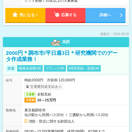
シフト勤務
/
10名以上の大量募集
気になる！
応募する
詳細へ
掲載日：2026.08.06
未読
2000円＊調布市/平日週3日＊研究機関でのデー
タ作成業務！
派遣
職種未経験OK
ブランクOK
WEB登録・面接OK
時給2000円 月収例 120,000円
給与
交通費別途支給あり
全額支給
交通費
10～15万円
月収例
東京都調布市
勤務地
仙川駅から民間バス20分
/
三鷹駅から民間バス20分
消防・防災に関する財団法人
09:00～15:00(実働5時間 休憩1時間) #15時まで
勤務時間