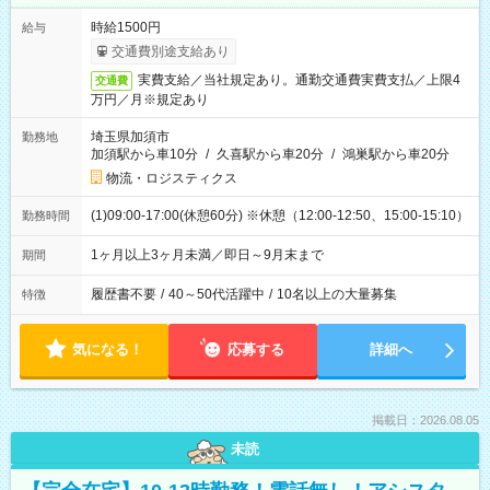
時給1500円
給与
交通費別途支給あり
実費支給／当社規定あり。通勤交通費実費支払／上限4
交通費
万円／月※規定あり
埼玉県加須市
勤務地
加須駅から車10分
/
久喜駅から車20分
/
鴻巣駅から車20分
物流・ロジスティクス
(1)09:00-17:00(休憩60分) ※休憩（12:00-12:50、15:00-15:10）
勤務時間
1ヶ月以上3ヶ月未満／即日～9月末まで
期間
履歴書不要
/
40～50代活躍中
/
10名以上の大量募集
特徴
気になる！
応募する
詳細へ
掲載日：2026.08.05
未読