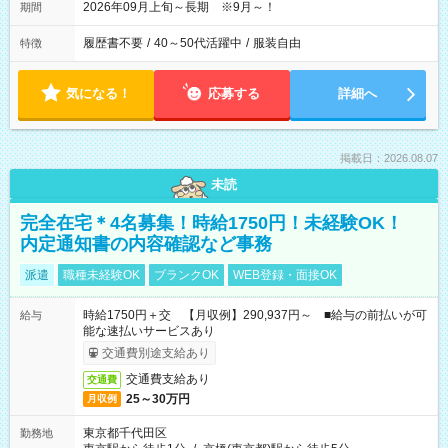
2026年09月上旬～長期 ※9月～！
期間
履歴書不要
/
40～50代活躍中
/
服装自由
特徴
気になる！
応募する
詳細へ
掲載日：2026.08.07
未読
完全在宅＊4名募集！時給1750円！未経験OK！
内定通知書の内容確認など事務
派遣
職種未経験OK
ブランクOK
WEB登録・面接OK
時給1750円＋交 【月収例】290,937円～ ■給与の前払いが可
給与
能な速払いサービスあり
交通費別途支給あり
交通費支給あり
交通費
25～30万円
月収例
東京都千代田区
勤務地