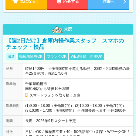
気になる！
応募する
詳細へ
未読
【週2日だけ】倉庫内軽作業スタッフ スマホの
チェック・検品
派遣
職種未経験OK
ブランクOK
WEB登録・面接OK
時給1400円 ※実働8時間を超える勤務、22時～翌5時勤務の場
給与
合25％割増：時給1750円
千葉県船橋市
勤務地
南船橋駅から徒歩10分程度
スマートフォンを取り扱う倉庫
(1)9:00～18:00（実働8時間） (2)10:00～18:00（実働7時間）
勤務時間
(3)10:00～17:00（実働6時間） ※時間帯選べます ※休憩60分
長期 2026年9月スタート予定
期間
日払いOK
/
履歴書不要
/
40～50代活躍中
/
副業・WワークOK
/
特徴