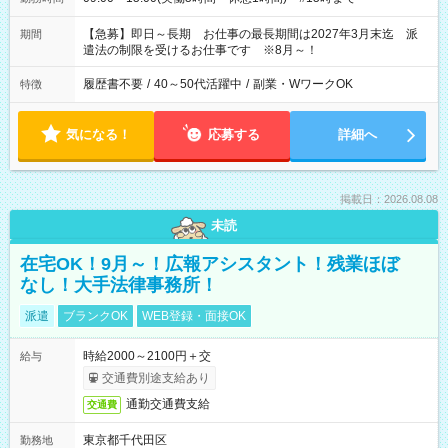
【急募】即日～長期 お仕事の最長期間は2027年3月末迄 派
期間
遣法の制限を受けるお仕事です ※8月～！
履歴書不要
/
40～50代活躍中
/
副業・WワークOK
特徴
気になる！
応募する
詳細へ
掲載日：2026.08.08
未読
在宅OK！9月～！広報アシスタント！残業ほぼ
なし！大手法律事務所！
派遣
ブランクOK
WEB登録・面接OK
時給2000～2100円＋交
給与
交通費別途支給あり
通勤交通費支給
交通費
東京都千代田区
勤務地