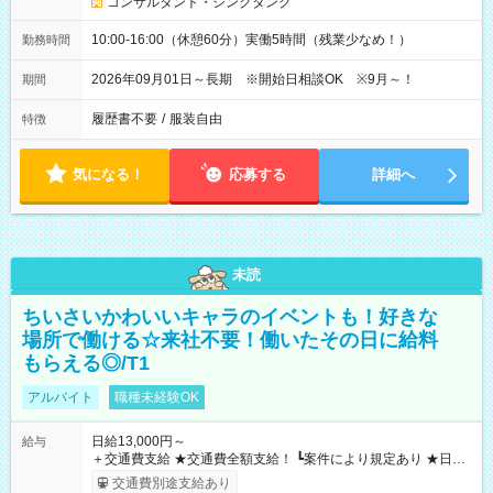
コンサルタント・シンクタンク
10:00-16:00（休憩60分）実働5時間（残業少なめ！）
勤務時間
2026年09月01日～長期 ※開始日相談OK ※9月～！
期間
履歴書不要
/
服装自由
特徴
気になる！
応募する
詳細へ
未読
ちいさいかわいいキャラのイベントも！好きな
場所で働ける☆来社不要！働いたその日に給料
もらえる◎/T1
アルバイト
職種未経験OK
日給13,000円～
給与
＋交通費支給 ★交通費全額支給！ ┗案件により規定あり ★日払
いOK！（規定あり） ┗働いたその日に現金GET♪ お仕事後はコ
交通費別途支給あり