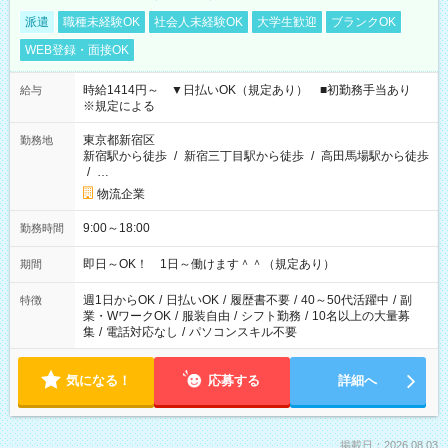
派遣
職種未経験OK
社会人未経験OK
大学生歓迎
ブランクOK
WEB登録・面接OK
時給1414円～ ▼日払いOK（規定あり） ■初勤務手当あり
給与
※規定による
東京都新宿区
勤務地
新宿駅から徒歩
/
新宿三丁目駅から徒歩
/
高田馬場駅から徒歩
/
…
物流企業
9:00～18:00
勤務時間
即日～OK！ 1日～働けます＾＾（規定あり）
期間
週1日からOK
/
日払いOK
/
履歴書不要
/
40～50代活躍中
/
副
特徴
業・WワークOK
/
服装自由
/
シフト勤務
/
10名以上の大量募
集
/
電話対応なし
/
パソコンスキル不要
気になる！
応募する
詳細へ
掲載日：2026.08.03