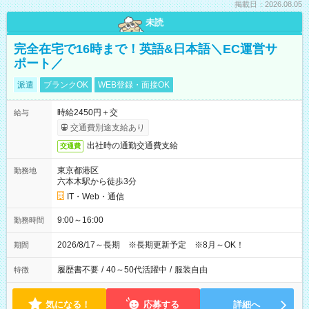
掲載日：2026.08.05
未読
完全在宅で16時まで！英語&日本語＼EC運営サ
ポート／
派遣
ブランクOK
WEB登録・面接OK
時給2450円＋交
給与
交通費別途支給あり
出社時の通勤交通費支給
交通費
東京都港区
勤務地
六本木駅から徒歩3分
IT・Web・通信
9:00～16:00
勤務時間
2026/8/17～長期 ※長期更新予定 ※8月～OK！
期間
履歴書不要
/
40～50代活躍中
/
服装自由
特徴
気になる！
応募する
詳細へ