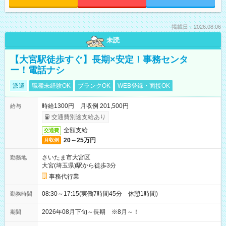
掲載日：2026.08.06
未読
【大宮駅徒歩すぐ】長期×安定！事務センタ
ー！電話ナシ
派遣
職種未経験OK
ブランクOK
WEB登録・面接OK
時給1300円 月収例 201,500円
給与
交通費別途支給あり
全額支給
交通費
20～25万円
月収例
さいたま市大宮区
勤務地
大宮(埼玉県)駅から徒歩3分
事務代行業
08:30～17:15(実働7時間45分 休憩1時間)
勤務時間
2026年08月下旬～長期 ※8月～！
期間