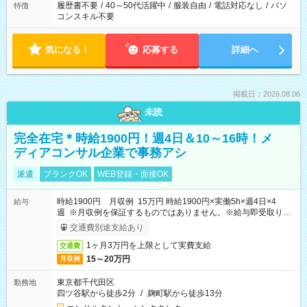
履歴書不要
/
40～50代活躍中
/
服装自由
/
電話対応なし
/
パソ
特徴
コンスキル不要
気になる！
応募する
詳細へ
掲載日：2026.08.06
未読
完全在宅＊時給1900円！週4日＆10～16時！メ
ディアコンサル企業で事務アシ
派遣
ブランクOK
WEB登録・面接OK
時給1900円 月収例 15万円 時給1900円×実働5h×週4日×4
給与
週 ※月収例を保証するものではありません。※給与即受取りサ
ービス利用可（利用条件有）
交通費別途支給あり
1ヶ月3万円を上限として実費支給
交通費
15～20万円
月収例
東京都千代田区
勤務地
四ツ谷駅から徒歩2分
/
麹町駅から徒歩13分