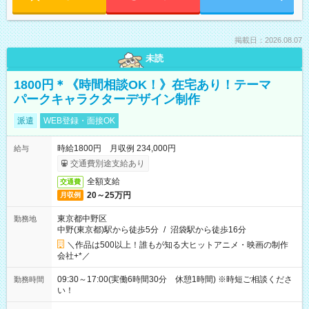
掲載日：2026.08.07
未読
1800円＊《時間相談OK！》在宅あり！テーマ
パークキャラクターデザイン制作
派遣
WEB登録・面接OK
時給1800円 月収例 234,000円
給与
交通費別途支給あり
全額支給
交通費
20～25万円
月収例
東京都中野区
勤務地
中野(東京都)駅から徒歩5分
/
沼袋駅から徒歩16分
＼作品は500以上！誰もが知る大ヒットアニメ・映画の制作
会社+*／
09:30～17:00(実働6時間30分 休憩1時間) ※時短ご相談くださ
勤務時間
い！