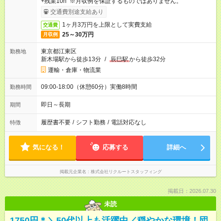
+残業10h ※月収例を保証するものではありません。
交通費別途支給あり
1ヶ月3万円を上限として実費支給
交通費
25～30万円
月収例
東京都江東区
勤務地
新木場駅から徒歩13分
/
辰巳駅
から徒歩32分
運輸・倉庫・物流業
09:00-18:00（休憩60分）実働8時間
勤務時間
即日～長期
期間
履歴書不要
/
シフト勤務
/
電話対応なし
特徴
気になる！
応募する
詳細へ
掲載元企業名
株式会社リクルートスタッフィング
掲載日：2026.07.30
未読
1750円＊＼50代以上も活躍中／穏やかな環境！団