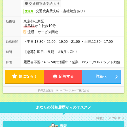
交通費別途支給あり
交通費実費支給（当社規定あり）
交通費
東京都江東区
勤務地
辰巳駅
から徒歩10分
流通・サービス関連
・平日:18:30～21:00、19:00～21:00 ・土曜:12:30～17:00
勤務時間
【急募】即日～長期 ※8月～OK！
期間
履歴書不要
/
40～50代活躍中
/
副業・WワークOK
/
シフト勤務
特徴
気になる！
応募する
詳細へ
掲載元企業名
マンパワーグループ株式会社
あなたの閲覧履歴からのオススメ
掲載日：2026.08.07
未読