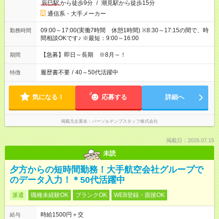
辰巳駅
から徒歩9分
/
潮見駅から徒歩15分
通信系・大手メーカー
09:00～17:00(実働7時間 休憩1時間) ※8:30～17:15の間で、時
勤務時間
間相談OKです♪ ※最短：9:00～16:00
【急募】即日～長期 ※8月～！
期間
履歴書不要
/
40～50代活躍中
特徴
気になる！
応募する
詳細へ
掲載元企業名
パーソルテンプスタッフ株式会社
掲載日：2026.07.15
未読
夕方からの短時間勤務！大手航空会社グループで
のデータ入力！＊50代活躍中
派遣
職種未経験OK
ブランクOK
WEB登録・面接OK
時給1500円＋交
給与