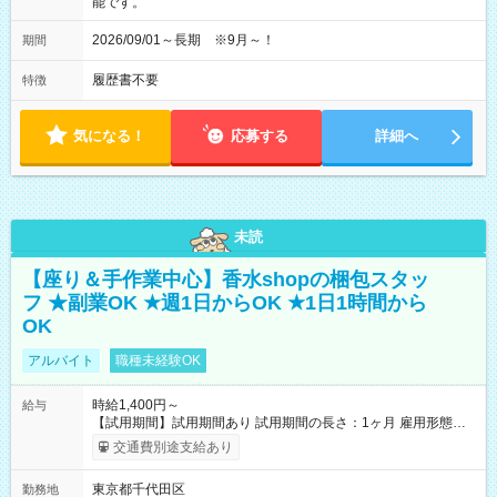
能です。
2026/09/01～長期 ※9月～！
期間
履歴書不要
特徴
気になる！
応募する
詳細へ
未読
【座り＆手作業中心】香水shopの梱包スタッ
フ ★副業OK ★週1日からOK ★1日1時間から
OK
アルバイト
職種未経験OK
時給1,400円～
給与
【試用期間】試用期間あり 試用期間の長さ：1ヶ月 雇用形態、
給与は本採用時と同じです。
交通費別途支給あり
東京都千代田区
勤務地