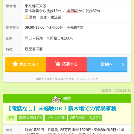
東京都江東区
勤務地
新木場駅から徒歩13分
/
辰巳駅
から徒歩32分
運輸・倉庫・物流業
09:00-18:00（休憩60分）実働8時間
勤務時間
即日～長期 ※開始日相談OK
期間
履歴書不要
特徴
気になる！
応募する
詳細へ
掲載元企業名
株式会社リクルートスタッフィング
掲載日：2026.07.31
未読
【電話なし】未経験OK！新木場での貿易事務
派遣
職種未経験OK
ブランクOK
WEB登録・面接OK
時給1520円 月収例 26万円 時給1520円×実働8h×週5日×4週
給与