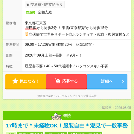
交通費別途支給あり
全額支給
交通費
東京都江東区
勤務地
辰巳駅
から徒歩3分
/
東雲(東京都)駅から徒歩15分
◎医療で世界をサポート◎ボランティア・献血・復興支援など
09:00～17:20(実働7時間20分 休憩1時間)
勤務時間
2026年09月上旬～長期 ※9月～！
期間
履歴書不要
/
40～50代活躍中
/
パソコンスキル不要
特徴
気になる！
応募する
詳細へ
掲載元企業名
パーソルテンプスタッフ株式会社
掲載日：2026.08.05
未読
17時まで＊未経験OK！服装自由＊潮見で一般事務