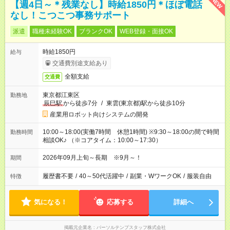
NEW
【週4日～＊残業なし】時給1850円＊ほぼ電話
なし！こつこつ事務サポート
派遣
職種未経験OK
ブランクOK
WEB登録・面接OK
時給1850円
給与
交通費別途支給あり
全額支給
交通費
東京都江東区
勤務地
辰巳駅
から徒歩7分
/
東雲(東京都)駅から徒歩10分
産業用ロボット向けシステムの開発
10:00～18:00(実働7時間 休憩1時間) ※9:30～18:00の間で時間
勤務時間
相談OK♪ （※コアタイム：10:00～17:30）
2026年09月上旬～長期 ※9月～！
期間
履歴書不要
/
40～50代活躍中
/
副業・WワークOK
/
服装自由
特徴
気になる！
応募する
詳細へ
掲載元企業名
パーソルテンプスタッフ株式会社