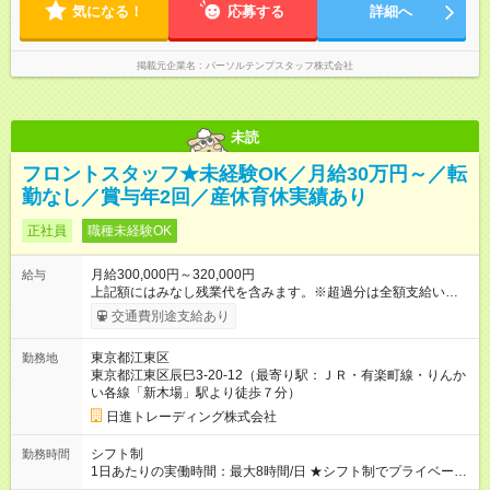
気になる！
応募する
詳細へ
掲載元企業名
パーソルテンプスタッフ株式会社
未読
フロントスタッフ★未経験OK／月給30万円～／転
勤なし／賞与年2回／産休育休実績あり
正社員
職種未経験OK
月給300,000円～320,000円
給与
上記額にはみなし残業代を含みます。※超過分は全額支給いたし
ます。 みなし残業代 54,000円 ～ 60,000円／月 みなし残業時
交通費別途支給あり
間 35時間／月 ★未経験からでも月給30万円スタート！ ★頑張り
は年2回の賞与でしっかり還元。 ★入社3ヶ月後を目処に月給32
東京都江東区
勤務地
万円へ昇給も！ ★住宅手当など、各種手当も充実しています。
東京都江東区辰巳3-20-12（最寄り駅：ＪＲ・有楽町線・りんか
【試用期間】試用期間あり 試用期間の長さ：1ヶ月 雇用形態、
い各線「新木場」駅より徒歩７分）
給与は本採用時と同じです。 使用期間中は、社会保険など福利
厚生の一部が制限される場合もあります。
日進トレーディング株式会社
======================= 働き方： 長期 週／勤務回数： フ
ルタイム 日／勤務時間： 6h以上／日 一緒に働くメンバー： 主
シフト制
勤務時間
婦（夫） が多いです 祝い金の有無： 祝い金なし 履歴書の有
1日あたりの実働時間：最大8時間/日 ★シフト制でプライベート
無： 面接時履歴書必須 即日勤務： あり 髪・髪色： 髪型自由 髭
の予定も立てやすい！ ★残業が発生した場合は、超過分を全額