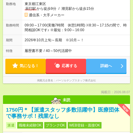
東京都江東区
勤務地
辰巳駅
から徒歩9分
/
潮見駅から徒歩15分
通信系・大手メーカー
09:00～17:00(実働7時間 休憩1時間) ※8:30～17:15の間で、時
勤務時間
間相談OKです♪ ※最短：9:00～16:00
2026年10月上旬～長期 ※10月～！
期間
履歴書不要
/
40～50代活躍中
特徴
気になる！
応募する
詳細へ
掲載元企業名
パーソルテンプスタッフ株式会社
掲載日：2026.08.07
未読
NEW
1750円＊【派遣スタッフ多数活躍中】医療団体
で事務サポ！残業なし
派遣
職種未経験OK
ブランクOK
WEB登録・面接OK