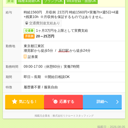
派遣
職種未経験OK
ブランクOK
WEB登録・面接OK
時給1560円 月収例 23万円 時給1560円×実働7h×週5日×4週
給与
+残業10h ※月収例を保証するものではありません。
交通費別途支給あり
1ヶ月3万円を上限として実費支給
交通費
20～25万円
月収例
東京都江東区
勤務地
潮見駅から徒歩5分
/
辰巳駅
から徒歩24分
証券業
09:00-17:00（休憩60分）実働7時間
勤務時間
即日～長期 ※開始日相談OK
期間
履歴書不要
/
服装自由
特徴
気になる！
応募する
詳細へ
掲載元企業名
株式会社リクルートスタッフィング
掲載日：2026.08.05