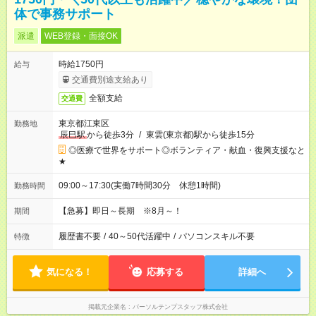
体で事務サポート
派遣
WEB登録・面接OK
時給1750円
給与
交通費別途支給あり
全額支給
交通費
東京都江東区
勤務地
辰巳駅
から徒歩3分
/
東雲(東京都)駅から徒歩15分
◎医療で世界をサポート◎ボランティア・献血・復興支援など
★
09:00～17:30(実働7時間30分 休憩1時間)
勤務時間
【急募】即日～長期 ※8月～！
期間
履歴書不要
/
40～50代活躍中
/
パソコンスキル不要
特徴
気になる！
応募する
詳細へ
掲載元企業名
パーソルテンプスタッフ株式会社