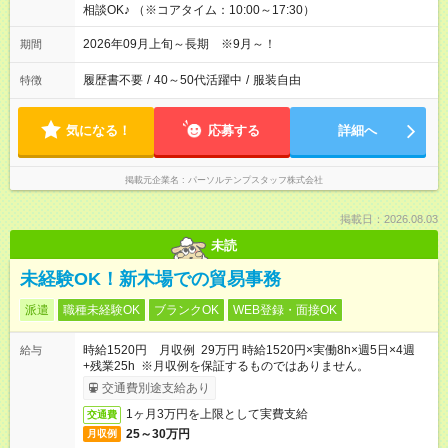
相談OK♪ （※コアタイム：10:00～17:30）
2026年09月上旬～長期 ※9月～！
期間
履歴書不要
/
40～50代活躍中
/
服装自由
特徴
気になる！
応募する
詳細へ
掲載元企業名
パーソルテンプスタッフ株式会社
掲載日：2026.08.03
未読
未経験OK！新木場での貿易事務
派遣
職種未経験OK
ブランクOK
WEB登録・面接OK
時給1520円 月収例 29万円 時給1520円×実働8h×週5日×4週
給与
+残業25h ※月収例を保証するものではありません。
交通費別途支給あり
1ヶ月3万円を上限として実費支給
交通費
25～30万円
月収例