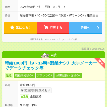
2026年09月上旬～長期 ※9月～！
期間
履歴書不要
/
40～50代活躍中
/
副業・WワークOK
/
服装自由
特徴
気になる！
応募する
詳細へ
掲載元企業名
パーソルテンプスタッフ株式会社
掲載日：2026.08.06
未読
NEW
時給1900円《9～16時×残業ナシ》大手メーカー
でデータチェック等
派遣
職種未経験OK
ブランクOK
WEB登録・面接OK
時給1900円
給与
交通費別途支給あり
全額支給
交通費
東京都江東区
勤務地