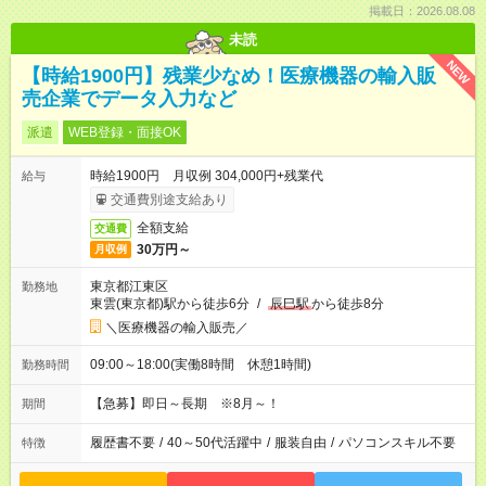
掲載日：2026.08.08
未読
NEW
【時給1900円】残業少なめ！医療機器の輸入販
売企業でデータ入力など
派遣
WEB登録・面接OK
時給1900円 月収例 304,000円+残業代
給与
交通費別途支給あり
全額支給
交通費
30万円～
月収例
東京都江東区
勤務地
東雲(東京都)駅から徒歩6分
/
辰巳駅
から徒歩8分
＼医療機器の輸入販売／
09:00～18:00(実働8時間 休憩1時間)
勤務時間
【急募】即日～長期 ※8月～！
期間
履歴書不要
/
40～50代活躍中
/
服装自由
/
パソコンスキル不要
特徴