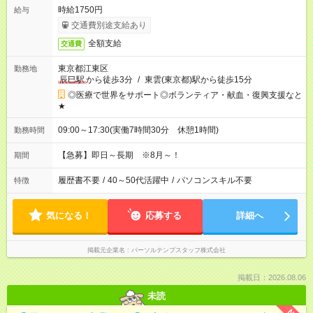
時給1750円
給与
交通費別途支給あり
全額支給
交通費
東京都江東区
勤務地
辰巳駅
から徒歩3分
/
東雲(東京都)駅から徒歩15分
◎医療で世界をサポート◎ボランティア・献血・復興支援など
★
09:00～17:30(実働7時間30分 休憩1時間)
勤務時間
【急募】即日～長期 ※8月～！
期間
履歴書不要
/
40～50代活躍中
/
パソコンスキル不要
特徴
気になる！
応募する
詳細へ
掲載元企業名
パーソルテンプスタッフ株式会社
掲載日：2026.08.06
未読