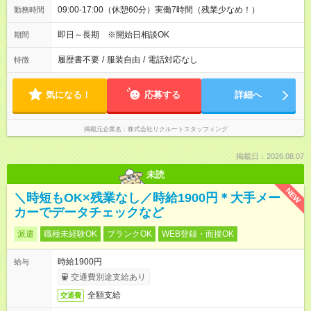
09:00-17:00（休憩60分）実働7時間（残業少なめ！）
勤務時間
即日～長期 ※開始日相談OK
期間
履歴書不要
/
服装自由
/
電話対応なし
特徴
気になる！
応募する
詳細へ
掲載元企業名
株式会社リクルートスタッフィング
掲載日：2026.08.07
未読
NEW
＼時短もOK×残業なし／時給1900円＊大手メー
カーでデータチェックなど
派遣
職種未経験OK
ブランクOK
WEB登録・面接OK
時給1900円
給与
交通費別途支給あり
全額支給
交通費