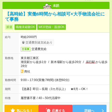
未読
【高時給】実働6時間から相談可×大手物流会社に
て事務
派遣
職種未経験OK
WEB登録・面接OK
時給2000円
給与
交通費別途支給あり
交通費支給
交通費
東京都江東区
勤務地
潮見駅から徒歩1分
/
新木場駅から徒歩26分
/
辰巳駅
から徒歩
28分
商社
9:00～17:00(実働:7時間) (休憩60分)
勤務時間
【急募】即日～長期（3カ月以上） ★8月～OK！
期間
履歴書不要
/
40～50代活躍中
特徴
気になる！
応募する
詳細へ