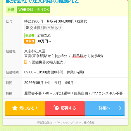
販売会社で注文内容の確認など
派遣
WEB登録・面接OK
時給1900円 月収例 304,000円+残業代
給与
交通費別途支給あり
全額支給
交通費
30万円～
月収例
東京都江東区
勤務地
東雲(東京都)駅から徒歩6分
/
辰巳駅
から徒歩8分
＼医療機器の輸入販売／
09:00～18:00(実働8時間 休憩1時間)
勤務時間
2026年09月上旬～長期 ※9月～！
期間
履歴書不要
/
40～50代活躍中
/
服装自由
/
パソコンスキル不要
特徴
気になる！
応募する
詳細へ
掲載元企業名
パーソルテンプスタッフ株式会社