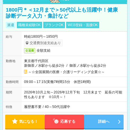
1800円＊＜12月まで＞50代以上も活躍中！健康
診断データ入力・集計など
派遣
職種未経験OK
ブランクOK
WEB登録・面接OK
時給1800円～1850円
給与
交通費別途支給あり
全額支給
交通費
東京都千代田区
勤務地
新御茶ノ水駅から徒歩2分
/
御茶ノ水駅から徒歩2分
～☆全国展開の医療・介護リーディング企業☆～
09:00～17:15(実働7時間15分 休憩1時間)
勤務時間
2026年10月上旬～2026年12月下旬 12月末まで 延長の可能
期間
性もあります ※10月～！
履歴書不要
/
40～50代活躍中
特徴
気になる！
応募する
詳細へ