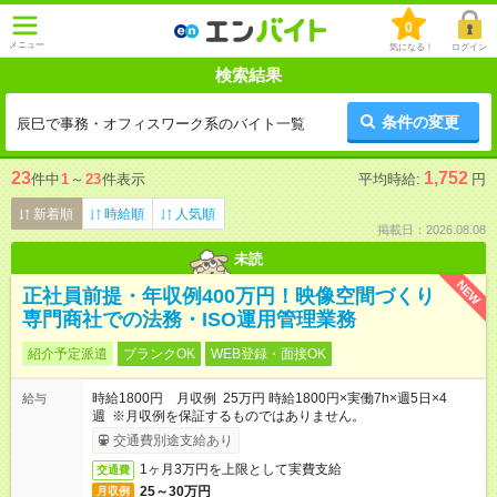
0
メニュー
気になる！
ログイン
検索結果
条件の変更
辰巳で事務・オフィスワーク系のバイト一覧
23
1,752
件中
1
～
23
件表示
平均時給:
円
新着順
時給順
人気順
掲載日：2026.08.08
未読
NEW
正社員前提・年収例400万円！映像空間づくり
専門商社での法務・ISO運用管理業務
紹介予定派遣
ブランクOK
WEB登録・面接OK
時給1800円 月収例 25万円 時給1800円×実働7h×週5日×4
給与
週 ※月収例を保証するものではありません。
交通費別途支給あり
1ヶ月3万円を上限として実費支給
交通費
25～30万円
月収例