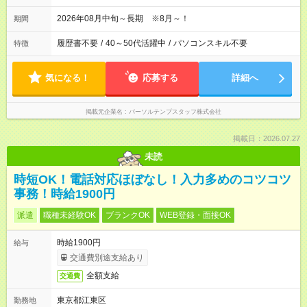
2026年08月中旬～長期 ※8月～！
期間
履歴書不要
/
40～50代活躍中
/
パソコンスキル不要
特徴
気になる！
応募する
詳細へ
掲載元企業名
パーソルテンプスタッフ株式会社
掲載日：2026.07.27
未読
時短OK！電話対応ほぼなし！入力多めのコツコツ
事務！時給1900円
派遣
職種未経験OK
ブランクOK
WEB登録・面接OK
時給1900円
給与
交通費別途支給あり
全額支給
交通費
東京都江東区
勤務地