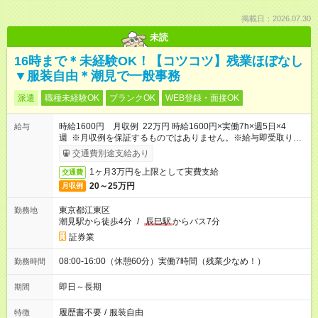
掲載日：2026.07.30
未読
16時まで＊未経験OK！【コツコツ】残業ほぼなし
▼服装自由＊潮見で一般事務
派遣
職種未経験OK
ブランクOK
WEB登録・面接OK
時給1600円 月収例 22万円 時給1600円×実働7h×週5日×4
給与
週 ※月収例を保証するものではありません。※給与即受取りサ
ービス利用可（利用条件有）
交通費別途支給あり
1ヶ月3万円を上限として実費支給
交通費
20～25万円
月収例
東京都江東区
勤務地
潮見駅から徒歩4分
/
辰巳駅
からバス7分
証券業
08:00-16:00（休憩60分）実働7時間（残業少なめ！）
勤務時間
即日～長期
期間
履歴書不要
/
服装自由
特徴