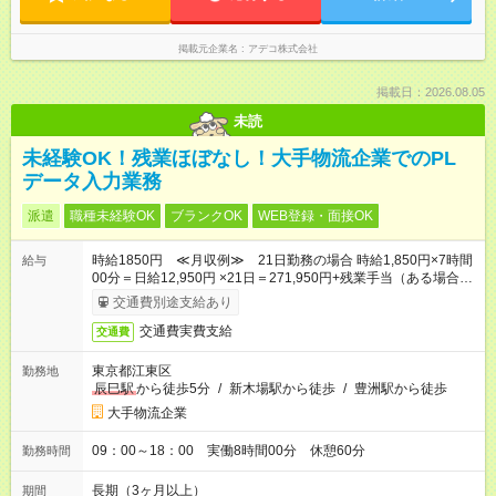
掲載元企業名
アデコ株式会社
掲載日：2026.08.05
未読
未経験OK！残業ほぼなし！大手物流企業でのPL
データ入力業務
派遣
職種未経験OK
ブランクOK
WEB登録・面接OK
時給1850円 ≪月収例≫ 21日勤務の場合 時給1,850円×7時間
給与
00分＝日給12,950円 ×21日＝271,950円+残業手当（ある場合）
+交通費
交通費別途支給あり
交通費実費支給
交通費
東京都江東区
勤務地
辰巳駅
から徒歩5分
/
新木場駅から徒歩
/
豊洲駅から徒歩
大手物流企業
09：00～18：00 実働8時間00分 休憩60分
勤務時間
長期（3ヶ月以上）
期間