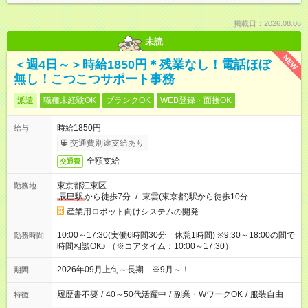
掲載日：2026.08.06
未読
NEW
＜週4日～＞時給1850円＊残業なし！電話ほぼ
無し！こつこつサポート事務
派遣
職種未経験OK
ブランクOK
WEB登録・面接OK
時給1850円
給与
交通費別途支給あり
全額支給
交通費
東京都江東区
勤務地
辰巳駅
から徒歩7分
/
東雲(東京都)駅から徒歩10分
産業用ロボット向けシステムの開発
10:00～17:30(実働6時間30分 休憩1時間) ※9:30～18:00の間で
勤務時間
時間相談OK♪ （※コアタイム：10:00～17:30）
2026年09月上旬～長期 ※9月～！
期間
履歴書不要
/
40～50代活躍中
/
副業・WワークOK
/
服装自由
特徴