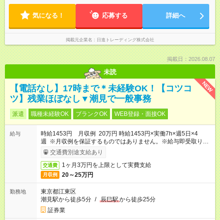
（ひげ）： 髭NG ネイル： ネイルOK ピアス： ピアスOK 賄い：
支給。 ★年末年始休暇やリフレッシュ休暇もあります。
まかないなし 通勤方法： バイク通勤OK 募集店舗： 既存店募集
気になる！
応募する
詳細へ
=======================
掲載元企業名
日進トレーディング株式会社
掲載日：2026.08.07
未読
NEW
【電話なし】17時まで＊未経験OK！【コツコ
ツ】残業ほぼなし▼潮見で一般事務
派遣
職種未経験OK
ブランクOK
WEB登録・面接OK
時給1453円 月収例 20万円 時給1453円×実働7h×週5日×4
給与
週 ※月収例を保証するものではありません。※給与即受取りサ
ービス利用可（利用条件有）
交通費別途支給あり
1ヶ月3万円を上限として実費支給
交通費
20～25万円
月収例
東京都江東区
勤務地
潮見駅から徒歩5分
/
辰巳駅
から徒歩25分
証券業