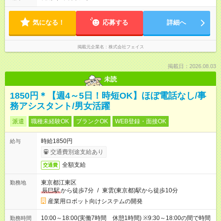
気になる！
応募する
詳細へ
掲載元企業名
株式会社フェイス
掲載日：2026.08.03
未読
1850円＊【週4～5日！時短OK】ほぼ電話なし/事
務アシスタント/男女活躍
派遣
職種未経験OK
ブランクOK
WEB登録・面接OK
時給1850円
給与
交通費別途支給あり
全額支給
交通費
東京都江東区
勤務地
辰巳駅
から徒歩7分
/
東雲(東京都)駅から徒歩10分
産業用ロボット向けシステムの開発
10:00～18:00(実働7時間 休憩1時間) ※9:30～18:00の間で時間
勤務時間