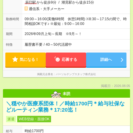
辰巳駅
から徒歩9分
/
潮見駅から徒歩15分
通信系・大手メーカー
09:00～16:00(実働6時間 休憩1時間) ※8:30～17:15の間で、時
勤務時間
間相談OKです♪ ※最短：9:00～16:00
2026年09月上旬～長期 ※9月～！
期間
履歴書不要
/
40～50代活躍中
特徴
気になる！
応募する
詳細へ
掲載元企業名
パーソルテンプスタッフ株式会社
掲載日：2026.08.05
未読
＼穏やか医療系団体！／時給1700円＊給与社保な
どルーティン業務＊17:20迄！
派遣
WEB登録・面接OK
時給1700円
給与