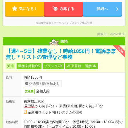
気になる！
応募する
詳細へ
掲載元企業名
パーソルテンプスタッフ株式会社
掲載日：2026.08.06
未読
NEW
【週4～5日】残業なし！時給1850円！電話ほぼ
無し＊リストの管理など事務
派遣
職種未経験OK
ブランクOK
WEB登録・面接OK
時給1850円
給与
交通費別途支給あり
全額支給
交通費
東京都江東区
勤務地
辰巳駅
から徒歩7分
/
東雲(東京都)駅から徒歩10分
産業用ロボット向けシステムの開発
10:00～16:30(実働5時間30分 休憩1時間) ※9:30～18:00の間で
勤務時間
時間相談OK♪ （※コアタイム：10:00～16:00）