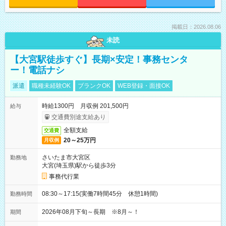
掲載日：2026.08.06
未読
【大宮駅徒歩すぐ】長期×安定！事務センタ
ー！電話ナシ
派遣
職種未経験OK
ブランクOK
WEB登録・面接OK
時給1300円 月収例 201,500円
給与
交通費別途支給あり
全額支給
交通費
20～25万円
月収例
さいたま市大宮区
勤務地
大宮(埼玉県)駅から徒歩3分
事務代行業
08:30～17:15(実働7時間45分 休憩1時間)
勤務時間
2026年08月下旬～長期 ※8月～！
期間