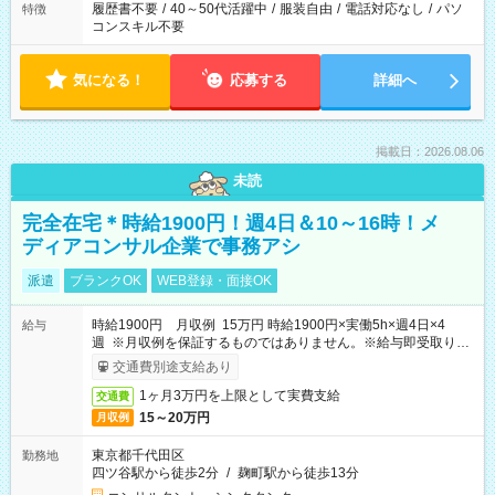
履歴書不要
/
40～50代活躍中
/
服装自由
/
電話対応なし
/
パソ
特徴
コンスキル不要
気になる！
応募する
詳細へ
掲載日：2026.08.06
未読
完全在宅＊時給1900円！週4日＆10～16時！メ
ディアコンサル企業で事務アシ
派遣
ブランクOK
WEB登録・面接OK
時給1900円 月収例 15万円 時給1900円×実働5h×週4日×4
給与
週 ※月収例を保証するものではありません。※給与即受取りサ
ービス利用可（利用条件有）
交通費別途支給あり
1ヶ月3万円を上限として実費支給
交通費
15～20万円
月収例
東京都千代田区
勤務地
四ツ谷駅から徒歩2分
/
麹町駅から徒歩13分