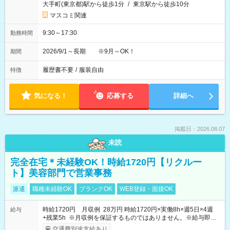
大手町(東京都)駅から徒歩1分
/
東京駅から徒歩10分
マスコミ関連
9:30～17:30
勤務時間
2026/9/1～長期 ※9月～OK！
期間
履歴書不要
/
服装自由
特徴
気になる！
応募する
詳細へ
掲載日：2026.08.07
未読
完全在宅＊未経験OK！時給1720円【リクルー
ト】美容部門で営業事務
派遣
職種未経験OK
ブランクOK
WEB登録・面接OK
時給1720円 月収例 28万円 時給1720円×実働8h×週5日×4週
給与
+残業5h ※月収例を保証するものではありません。※給与即受
取りサービス利用可（利用条件有）
交通費別途支給あり