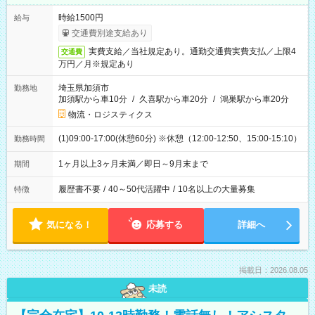
時給1500円
給与
交通費別途支給あり
実費支給／当社規定あり。通勤交通費実費支払／上限4
交通費
万円／月※規定あり
埼玉県加須市
勤務地
加須駅から車10分
/
久喜駅から車20分
/
鴻巣駅から車20分
物流・ロジスティクス
(1)09:00-17:00(休憩60分) ※休憩（12:00-12:50、15:00-15:10）
勤務時間
1ヶ月以上3ヶ月未満／即日～9月末まで
期間
履歴書不要
/
40～50代活躍中
/
10名以上の大量募集
特徴
気になる！
応募する
詳細へ
掲載日：2026.08.05
未読