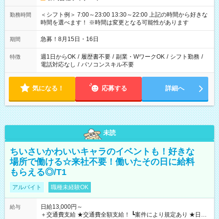
＜シフト例＞ 7:00～23:00 13:30～22:00 上記の時間から好きな
勤務時間
時間を選べます！ ※時間は変更となる可能性があります
急募！8月15日・16日
期間
週1日からOK
/
履歴書不要
/
副業・WワークOK
/
シフト勤務
/
特徴
電話対応なし
/
パソコンスキル不要
気になる！
応募する
詳細へ
未読
ちいさいかわいいキャラのイベントも！好きな
場所で働ける☆来社不要！働いたその日に給料
もらえる◎/T1
アルバイト
職種未経験OK
日給13,000円～
給与
＋交通費支給 ★交通費全額支給！ ┗案件により規定あり ★日払