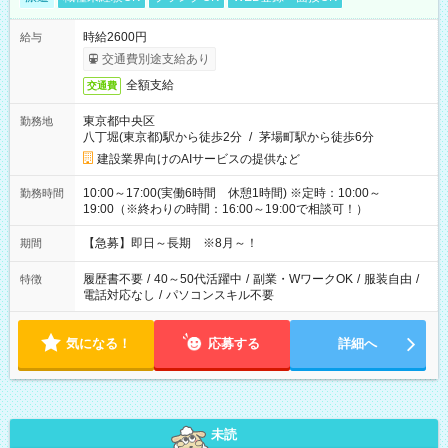
時給2600円
給与
交通費別途支給あり
全額支給
交通費
東京都中央区
勤務地
八丁堀(東京都)駅から徒歩2分
/
茅場町駅から徒歩6分
建設業界向けのAIサービスの提供など
10:00～17:00(実働6時間 休憩1時間) ※定時：10:00～
勤務時間
19:00（※終わりの時間：16:00～19:00で相談可！）
【急募】即日～長期 ※8月～！
期間
履歴書不要
/
40～50代活躍中
/
副業・WワークOK
/
服装自由
/
特徴
電話対応なし
/
パソコンスキル不要
気になる！
応募する
詳細へ
未読