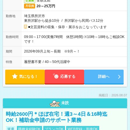
全額支給
交通費
20～25万円
月収例
埼玉県所沢市
勤務地
東所沢駅から徒歩10分
/
所沢駅から民間バス12分
■文芸資料の収集・保存・展示をおこなっています
09:00～17:00(実働7時間 休憩1時間) ※10時～18時もご相談OK
勤務時間
です！
2026年09月上旬～長期 ※9月～！
期間
履歴書不要
/
40～50代活躍中
特徴
気になる！
応募する
詳細へ
掲載日：2026.08.07
未読
時給2600円＊ほぼ在宅！週3～4日＆16時迄
OK！補助金申請のサポート業務
派遣
職種未経験OK
ブランクOK
WEB登録・面接OK