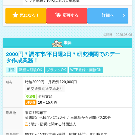
シフト勤務
/
10名以上の大量募集
気になる！
応募する
詳細へ
掲載日：2026.08.06
未読
2000円＊調布市/平日週3日＊研究機関でのデー
タ作成業務！
派遣
職種未経験OK
ブランクOK
WEB登録・面接OK
時給2000円 月収例 120,000円
給与
交通費別途支給あり
全額支給
交通費
10～15万円
月収例
東京都調布市
勤務地
仙川駅から民間バス20分
/
三鷹駅から民間バス20分
消防・防災に関する財団法人
09:00～15:00(実働5時間 休憩1時間) #15時まで
勤務時間