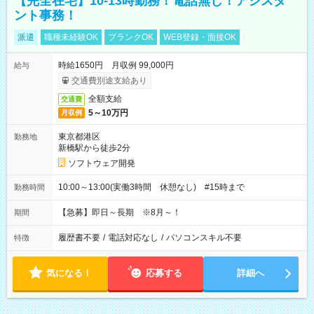
【完全在宅】10-13時勤務！電話無し！アシスタ
ント事務！
派遣
職種未経験OK
ブランクOK
WEB登録・面接OK
時給1650円 月収例 99,000円
給与
交通費別途支給あり
全額支給
交通費
5～10万円
月収例
東京都港区
勤務地
新橋駅から徒歩2分
ソフトウェア開発
10:00～13:00(実働3時間 休憩なし) #15時まで
勤務時間
【急募】即日～長期 ※8月～！
期間
履歴書不要
/
電話対応なし
/
パソコンスキル不要
特徴
気になる！
応募する
詳細へ