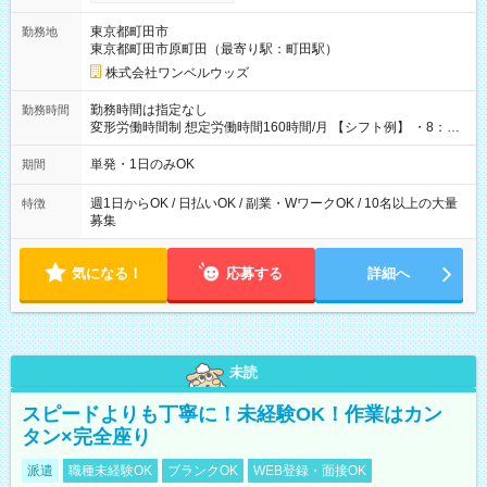
ンビニATMから 日払い分を引き落とせます！ 【試用期間】試
用期間なし
東京都町田市
勤務地
東京都町田市原町田（最寄り駅：町田駅）
株式会社ワンベルウッズ
勤務時間は指定なし
勤務時間
変形労働時間制 想定労働時間160時間/月 【シフト例】 ・8：00
～21：00
単発・1日のみOK
期間
週1日からOK / 日払いOK / 副業・WワークOK / 10名以上の大量
特徴
募集
気になる！
応募する
詳細へ
未読
スピードよりも丁寧に！未経験OK！作業はカン
タン×完全座り
派遣
職種未経験OK
ブランクOK
WEB登録・面接OK