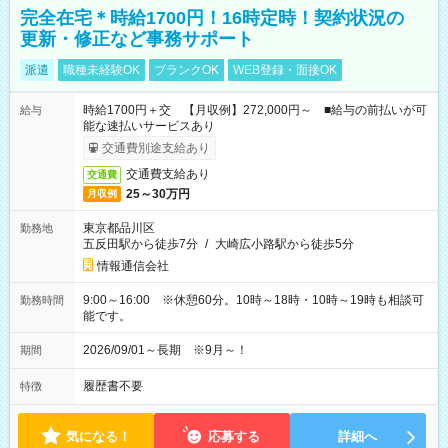
完全在宅＊時給1700円！16時定時！契約状況の
更新・修正など事務サポート
派遣
職種未経験OK
ブランクOK
WEB登録・面接OK
時給1700円＋交 【月収例】272,000円～ ■給与の前払いが可
給与
能な速払いサービスあり
交通費別途支給あり
交通費支給あり
交通費
25～30万円
月収例
東京都品川区
勤務地
五反田駅から徒歩7分
/
大崎広小路駅から徒歩5分
情報通信会社
9:00～16:00 ※休憩60分。10時～18時・10時～19時も相談可
勤務時間
能です。
2026/09/01～長期 ※9月～！
期間
履歴書不要
特徴
気になる！
応募する
詳細へ