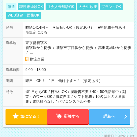
派遣
職種未経験OK
社会人未経験OK
大学生歓迎
ブランクOK
WEB登録・面接OK
時給1414円～ ▼日払いOK（規定あり） ■初勤務手当あり
給与
※規定による
東京都新宿区
勤務地
新宿駅から徒歩
/
新宿三丁目駅から徒歩
/
高田馬場駅から徒歩
/
…
物流企業
9:00～18:00
勤務時間
即日～OK！ 1日～働けます＾＾（規定あり）
期間
週1日からOK
/
日払いOK
/
履歴書不要
/
40～50代活躍中
/
副
特徴
業・WワークOK
/
服装自由
/
シフト勤務
/
10名以上の大量募
集
/
電話対応なし
/
パソコンスキル不要
気になる！
応募する
詳細へ
掲載日：2026.08.03