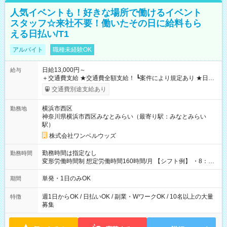
人気イベントも！好きな場所で働けるイベント
スタッフ☆来社不要！働いたその日に給料もら
える日払い/T1
アルバイト
職種未経験OK
日給13,000円～
給与
＋交通費支給 ★交通費全額支給！ ┗案件により規定あり ★日払
いOK！（規定あり） ┗働いたその日に現金GET♪ お仕事後はコ
交通費別途支給あり
ンビニATMから 日払い分を引き落とせます！ 【試用期間】試
用期間なし
横浜市西区
勤務地
神奈川県横浜市西区みなとみらい（最寄り駅：みなとみらい
駅）
株式会社ワンベルウッズ
勤務時間は指定なし
勤務時間
変形労働時間制 想定労働時間160時間/月 【シフト例】 ・8：00
～21：00
単発・1日のみOK
期間
週1日からOK / 日払いOK / 副業・WワークOK / 10名以上の大量
特徴
募集