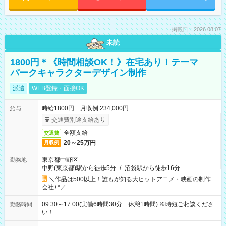
掲載日：2026.08.07
未読
1800円＊《時間相談OK！》在宅あり！テーマ
パークキャラクターデザイン制作
派遣
WEB登録・面接OK
時給1800円 月収例 234,000円
給与
交通費別途支給あり
全額支給
交通費
20～25万円
月収例
東京都中野区
勤務地
中野(東京都)駅から徒歩5分
/
沼袋駅から徒歩16分
＼作品は500以上！誰もが知る大ヒットアニメ・映画の制作
会社+*／
09:30～17:00(実働6時間30分 休憩1時間) ※時短ご相談くださ
勤務時間
い！