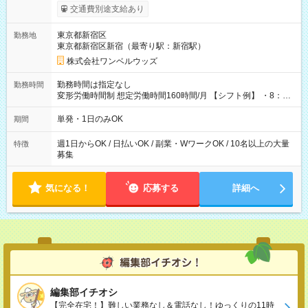
いOK！（規定あり） ┗働いたその日に現金GET♪ お仕事後はコ
交通費別途支給あり
ンビニATMから 日払い分を引き落とせます！ 【試用期間】試
用期間なし
東京都新宿区
勤務地
東京都新宿区新宿（最寄り駅：新宿駅）
株式会社ワンベルウッズ
勤務時間は指定なし
勤務時間
変形労働時間制 想定労働時間160時間/月 【シフト例】 ・8：00
～21：00
単発・1日のみOK
期間
週1日からOK / 日払いOK / 副業・WワークOK / 10名以上の大量
特徴
募集
気になる！
応募する
詳細へ
編集部イチオシ
【完全在宅！】難しい業務なし＆電話なし！ゆっくりの11時