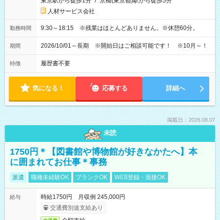
東京駅から徒歩1分
/
京橋(東京都)駅から徒歩5分
人材サービス会社
9:30～18:15 ※残業はほとんどありません。※休憩60分。
勤務時間
2026/10/01～長期 ※開始日はご相談可能です！ ※10月～！
期間
履歴書不要
特徴
気になる！
応募する
詳細へ
掲載日：2026.08.07
未読
1750円＊【図書館や博物館が好きなかたへ】本
に囲まれてお仕事＊事務
派遣
職種未経験OK
ブランクOK
WEB登録・面接OK
時給1750円 月収例 245,000円
給与
交通費別途支給あり