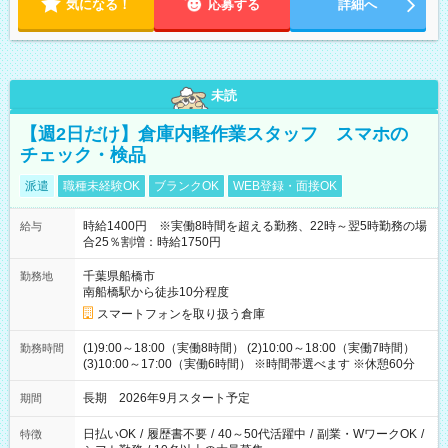
気になる！
応募する
詳細へ
未読
【週2日だけ】倉庫内軽作業スタッフ スマホの
チェック・検品
派遣
職種未経験OK
ブランクOK
WEB登録・面接OK
時給1400円 ※実働8時間を超える勤務、22時～翌5時勤務の場
給与
合25％割増：時給1750円
千葉県船橋市
勤務地
南船橋駅から徒歩10分程度
スマートフォンを取り扱う倉庫
(1)9:00～18:00（実働8時間） (2)10:00～18:00（実働7時間）
勤務時間
(3)10:00～17:00（実働6時間） ※時間帯選べます ※休憩60分
長期 2026年9月スタート予定
期間
日払いOK
/
履歴書不要
/
40～50代活躍中
/
副業・WワークOK
/
特徴