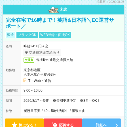
掲載日：2026.08.05
未読
完全在宅で16時まで！英語&日本語＼EC運営サ
ポート／
派遣
ブランクOK
WEB登録・面接OK
時給2450円＋交
給与
交通費別途支給あり
出社時の通勤交通費支給
交通費
東京都港区
勤務地
六本木駅から徒歩3分
IT・Web・通信
9:00～16:00
勤務時間
2026/8/17～長期 ※長期更新予定 ※8月～OK！
期間
履歴書不要
/
40～50代活躍中
/
服装自由
特徴
気になる！
応募する
詳細へ