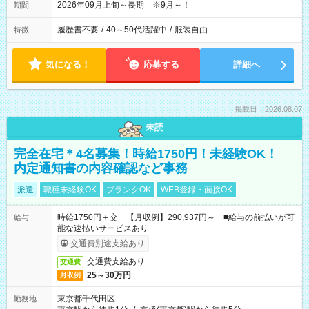
2026年09月上旬～長期 ※9月～！
期間
履歴書不要
/
40～50代活躍中
/
服装自由
特徴
気になる！
応募する
詳細へ
掲載日：2026.08.07
未読
完全在宅＊4名募集！時給1750円！未経験OK！
内定通知書の内容確認など事務
派遣
職種未経験OK
ブランクOK
WEB登録・面接OK
時給1750円＋交 【月収例】290,937円～ ■給与の前払いが可
給与
能な速払いサービスあり
交通費別途支給あり
交通費支給あり
交通費
25～30万円
月収例
東京都千代田区
勤務地