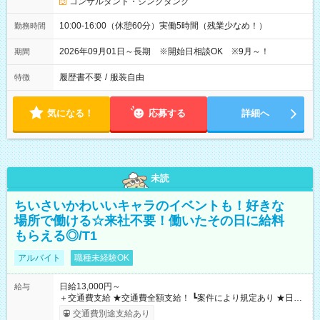
コンサルタント・シンクタンク
10:00-16:00（休憩60分）実働5時間（残業少なめ！）
勤務時間
2026年09月01日～長期 ※開始日相談OK ※9月～！
期間
履歴書不要
/
服装自由
特徴
気になる！
応募する
詳細へ
未読
ちいさいかわいいキャラのイベントも！好きな
場所で働ける☆来社不要！働いたその日に給料
もらえる◎/T1
アルバイト
職種未経験OK
日給13,000円～
給与
＋交通費支給 ★交通費全額支給！ ┗案件により規定あり ★日払
いOK！（規定あり） ┗働いたその日に現金GET♪ お仕事後はコ
交通費別途支給あり