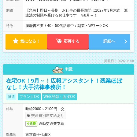
【急募】即日～長期 お仕事の最長期間は2027年3月末迄 派
期間
遣法の制限を受けるお仕事です ※8月～！
履歴書不要
/
40～50代活躍中
/
副業・WワークOK
特徴
気になる！
応募する
詳細へ
掲載日：2026.08.08
未読
在宅OK！9月～！広報アシスタント！残業ほぼ
なし！大手法律事務所！
派遣
ブランクOK
WEB登録・面接OK
時給2000～2100円＋交
給与
交通費別途支給あり
通勤交通費支給
交通費
東京都千代田区
勤務地