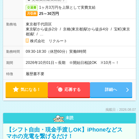
1ヶ月3万円を上限として実費支給
交通費
25～30万円
月収例
東京都千代田区
勤務地
東京駅から徒歩2分
/
京橋(東京都)駅から徒歩4分
/
宝町(東京
都)駅
/
…
株式会社 リクルート
09:30-18:30（休憩60分）実働8時間
勤務時間
2026年10月01日～長期 ※開始日相談OK ※10月～！
期間
履歴書不要
特徴
気になる！
応募する
詳細へ
掲載日：2026.08.07
未読
【シフト自由・現金手渡しOK】iPhoneなどス
マホの充電を繋げるだけ！