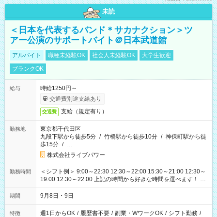
未読
＜日本を代表するバンド＊サカナクション＞ツ
アー公演のサポートバイト＠日本武道館
アルバイト
職種未経験OK
社会人未経験OK
大学生歓迎
ブランクOK
時給1250円～
給与
交通費別途支給あり
支給（規定有り）
交通費
東京都千代田区
勤務地
九段下駅から徒歩5分
/
竹橋駅から徒歩10分
/
神保町駅から徒
歩15分
/
…
株式会社ライブパワー
＜シフト例＞ 9:00～22:30 12:30～22:00 15:30～21:00 12:30～
勤務時間
19:00 12:30～22:00 上記の時間から好きな時間を選べます！ ※
時間は変更となる可能性があります
9月8日・9日
期間
週1日からOK
/
履歴書不要
/
副業・WワークOK
/
シフト勤務
/
特徴