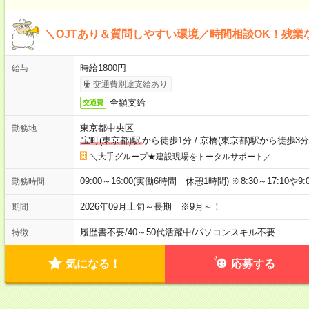
＼OJTあり＆質問しやすい環境／時間相談OK！残業
時給1800円
給与
交通費別途支給あり
全額支給
交通費
東京都中央区
勤務地
宝町(東京都)駅
から徒歩1分
/
京橋(東京都)駅から徒歩3分
＼大手グループ★建設現場をトータルサポート／
09:00～16:00(実働6時間 休憩1時間) ※8:30～17:10や
勤務時間
2026年09月上旬～長期 ※9月～！
期間
履歴書不要
/
40～50代活躍中
/
パソコンスキル不要
特徴
気になる！
応募する