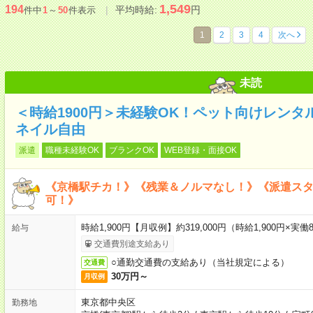
1,549
194
平均時給:
円
件中
1
～
50
件表示
1
2
3
4
次へ
未読
＜時給1900円＞未経験OK！ペット向けレン
ネイル自由
派遣
職種未経験OK
ブランクOK
WEB登録・面接OK
《京橋駅チカ！》《残業＆ノルマなし！》《派遣ス
可！》
時給1,900円【月収例】約319,000円（時給1,900円×実働8
給与
交通費別途支給あり
○通勤交通費の支給あり（当社規定による）
交通費
30万円～
月収例
東京都中央区
勤務地