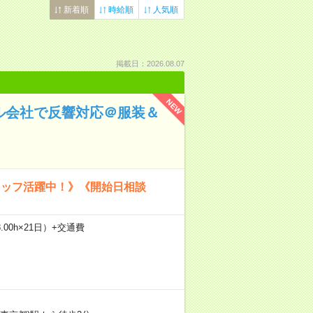
新着順
時給順
人気順
掲載日：2026.08.07
NEW
タル会社で反響対応＠服装＆
タッフ活躍中！》《開始日相談
.00h×21日）+交通費