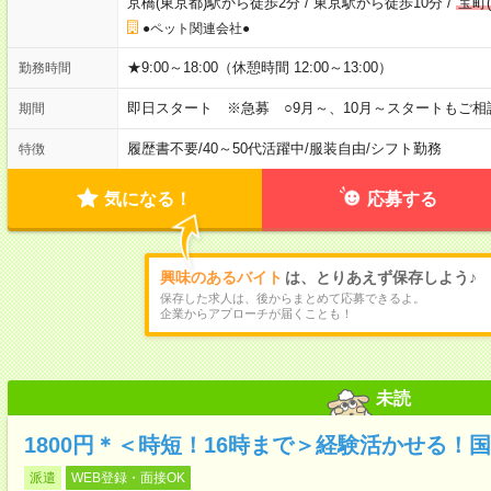
京橋(東京都)駅から徒歩2分
/
東京駅から徒歩10分
/
宝町
●ペット関連会社●
★9:00～18:00（休憩時間 12:00～13:00）
勤務時間
即日スタート ※急募 ○9月～、10月～スタートもご相
期間
履歴書不要
/
40～50代活躍中
/
服装自由
/
シフト勤務
特徴
気になる！
応募する
興味のあるバイト
は、とりあえず保存しよう♪
保存した求人は、後からまとめて応募できるよ。
企業からアプローチが届くことも！
未読
1800円＊＜時短！16時まで＞経験活かせる！
派遣
WEB登録・面接OK