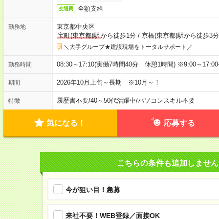
全額支給
交通費
東京都中央区
勤務地
宝町(東京都)駅
から徒歩1分
/
京橋(東京都)駅から徒歩3分
＼大手グループ★建設現場をトータルサポート／
08:30～17:10(実働7時間40分 休憩1時間) ※9:00～17:
勤務時間
2026年10月上旬～長期 ※10月～！
期間
履歴書不要
/
40～50代活躍中
/
パソコンスキル不要
特徴
気になる！
応募する
こちらの条件も追加しません
今が狙い目！急募
来社不要！WEB登録／面接OK