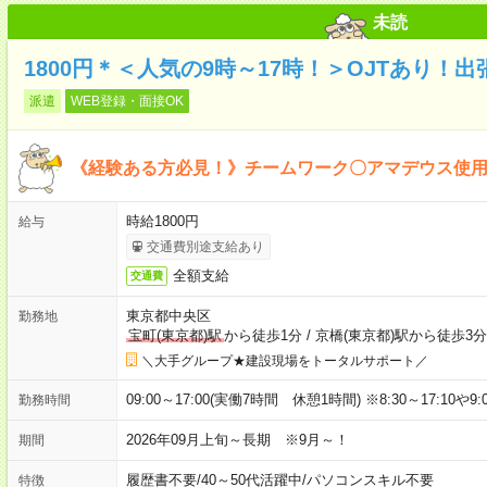
未読
1800円＊＜人気の9時～17時！＞OJTあり！
派遣
WEB登録・面接OK
《経験ある方必見！》チームワーク〇アマデウス使用
時給1800円
給与
交通費別途支給あり
全額支給
交通費
東京都中央区
勤務地
宝町(東京都)駅
から徒歩1分
/
京橋(東京都)駅から徒歩3分
＼大手グループ★建設現場をトータルサポート／
09:00～17:00(実働7時間 休憩1時間) ※8:30～17:10や
勤務時間
2026年09月上旬～長期 ※9月～！
期間
履歴書不要
/
40～50代活躍中
/
パソコンスキル不要
特徴