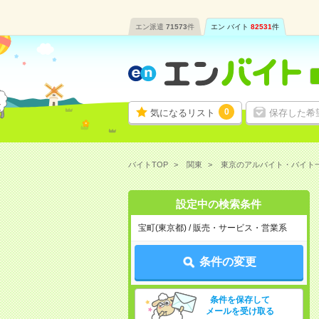
エン派遣
71573
件
エン バイト
82531
件
0
気になるリスト
保存した希
バイトTOP
関東
東京のアルバイト・バイト
設定中の検索条件
宝町(東京都) / 販売・サービス・営業系
条件の変更
条件を保存して
メールを受け取る