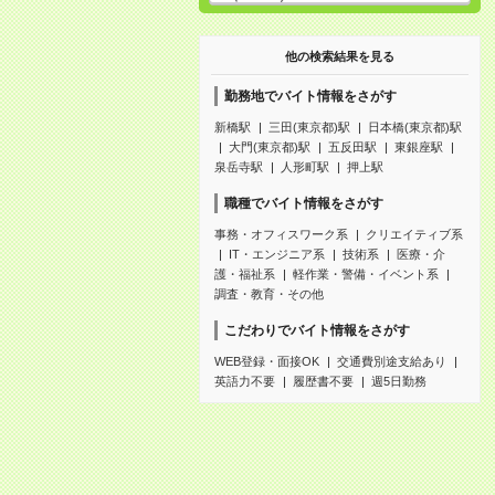
他の検索結果を見る
勤務地でバイト情報をさがす
新橋駅
三田(東京都)駅
日本橋(東京都)駅
大門(東京都)駅
五反田駅
東銀座駅
泉岳寺駅
人形町駅
押上駅
職種でバイト情報をさがす
事務・オフィスワーク系
クリエイティブ系
IT・エンジニア系
技術系
医療・介
護・福祉系
軽作業・警備・イベント系
調査・教育・その他
こだわりでバイト情報をさがす
WEB登録・面接OK
交通費別途支給あり
英語力不要
履歴書不要
週5日勤務