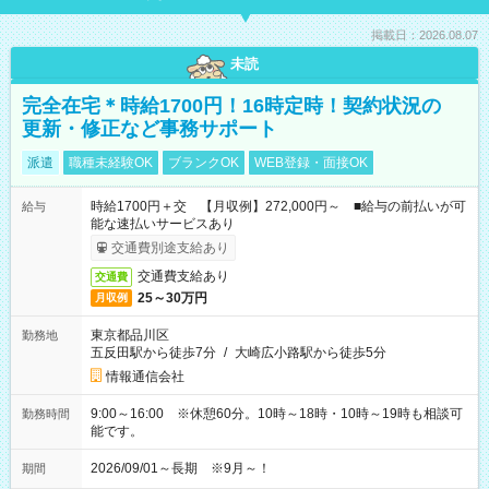
掲載日：2026.08.07
未読
完全在宅＊時給1700円！16時定時！契約状況の
更新・修正など事務サポート
派遣
職種未経験OK
ブランクOK
WEB登録・面接OK
時給1700円＋交 【月収例】272,000円～ ■給与の前払いが可
給与
能な速払いサービスあり
交通費別途支給あり
交通費支給あり
交通費
25～30万円
月収例
東京都品川区
勤務地
五反田駅から徒歩7分
/
大崎広小路駅から徒歩5分
情報通信会社
9:00～16:00 ※休憩60分。10時～18時・10時～19時も相談可
勤務時間
能です。
2026/09/01～長期 ※9月～！
期間