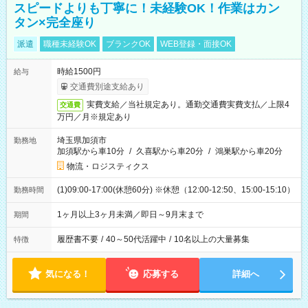
スピードよりも丁寧に！未経験OK！作業はカン
タン×完全座り
派遣
職種未経験OK
ブランクOK
WEB登録・面接OK
時給1500円
給与
交通費別途支給あり
実費支給／当社規定あり。通勤交通費実費支払／上限4
交通費
万円／月※規定あり
埼玉県加須市
勤務地
加須駅から車10分
/
久喜駅から車20分
/
鴻巣駅から車20分
物流・ロジスティクス
(1)09:00-17:00(休憩60分) ※休憩（12:00-12:50、15:00-15:10）
勤務時間
1ヶ月以上3ヶ月未満／即日～9月末まで
期間
履歴書不要
/
40～50代活躍中
/
10名以上の大量募集
特徴
気になる！
応募する
詳細へ