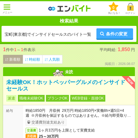
0
メニュー
気になる！
ログイン
検索結果
条件の変更
宝町(東京都)でインサイドセールスのバイト一覧
1
1,850
件中
1
～
1
件表示
平均時給:
円
新着順
時給順
人気順
掲載日：2026.08.07
未読
NEW
未経験OK！ホットペッパーグルメのインサイド
セールス
派遣
職種未経験OK
ブランクOK
WEB登録・面接OK
時給1850円 月収例 29万円 時給1850円×実働8h×週5日×4
給与
週 ※月収例を保証するものではありません。※給与即受取りサ
ービス利用可（利用条件有）
交通費別途支給あり
1ヶ月3万円を上限として実費支給
交通費
25～30万円
月収例