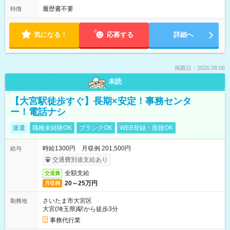
履歴書不要
特徴
気になる！
応募する
詳細へ
掲載日：2026.08.06
未読
【大宮駅徒歩すぐ】長期×安定！事務センタ
ー！電話ナシ
派遣
職種未経験OK
ブランクOK
WEB登録・面接OK
時給1300円 月収例 201,500円
給与
交通費別途支給あり
全額支給
交通費
20～25万円
月収例
さいたま市大宮区
勤務地
大宮(埼玉県)駅から徒歩3分
事務代行業