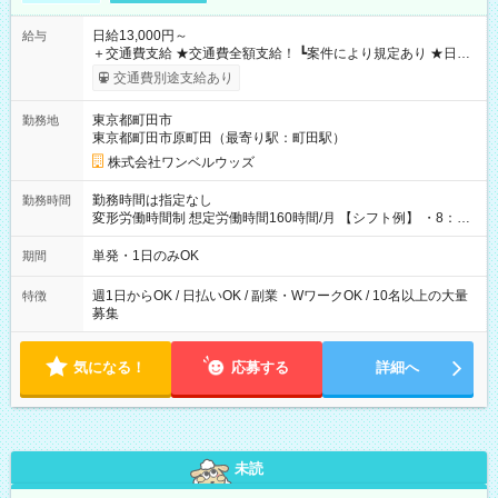
日給13,000円～
給与
＋交通費支給 ★交通費全額支給！ ┗案件により規定あり ★日払
いOK！（規定あり） ┗働いたその日に現金GET♪ お仕事後はコ
交通費別途支給あり
ンビニATMから 日払い分を引き落とせます！ 【試用期間】試
用期間なし
東京都町田市
勤務地
東京都町田市原町田（最寄り駅：町田駅）
株式会社ワンベルウッズ
勤務時間は指定なし
勤務時間
変形労働時間制 想定労働時間160時間/月 【シフト例】 ・8：00
～21：00
単発・1日のみOK
期間
週1日からOK / 日払いOK / 副業・WワークOK / 10名以上の大量
特徴
募集
気になる！
応募する
詳細へ
未読