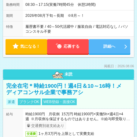
08:30～17:15(実働7時間45分 休憩1時間)
勤務時間
2026年08月下旬～長期 ※8月～！
期間
履歴書不要
/
40～50代活躍中
/
服装自由
/
電話対応なし
/
パソ
特徴
コンスキル不要
気になる！
応募する
詳細へ
掲載日：2026.08.06
未読
完全在宅＊時給1900円！週4日＆10～16時！メ
ディアコンサル企業で事務アシ
派遣
ブランクOK
WEB登録・面接OK
時給1900円 月収例 15万円 時給1900円×実働5h×週4日×4
給与
週 ※月収例を保証するものではありません。※給与即受取りサ
ービス利用可（利用条件有）
交通費別途支給あり
1ヶ月3万円を上限として実費支給
交通費