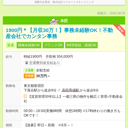
掲載元企業名
株式会社リクルートスタッフィング
掲載日：2026.08.05
未読
NEW
1900円＊【月収30万！】事務未経験OK！不動
産会社でカンタン事務
派遣
職種未経験OK
ブランクOK
WEB登録・面接OK
時給1900円 月収例 304,000円
給与
交通費別途支給あり
全額支給
交通費
30万円～
月収例
東京都新宿区
勤務地
下落合駅から徒歩9分
/
高田馬場駅
から徒歩8分
【賃貸管理30年以上】一都三県の物件を幅広く管理♪不動産会
社
09:00～18:00(実働8時間 休憩1時間) ※17時終わりの働き方も
勤務時間
OKです！
【急募】即日～長期 ※8月～！
期間