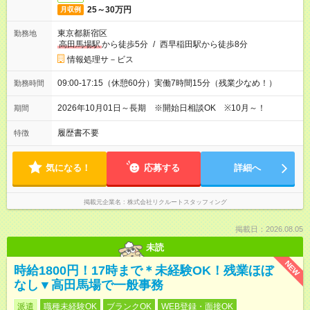
25～30万円
月収例
東京都新宿区
勤務地
高田馬場駅
から徒歩5分
/
西早稲田駅から徒歩8分
情報処理サ－ビス
09:00-17:15（休憩60分）実働7時間15分（残業少なめ！）
勤務時間
2026年10月01日～長期 ※開始日相談OK ※10月～！
期間
履歴書不要
特徴
気になる！
応募する
詳細へ
掲載元企業名
株式会社リクルートスタッフィング
掲載日：2026.08.05
未読
NEW
時給1800円！17時まで＊未経験OK！残業ほぼ
なし▼高田馬場で一般事務
派遣
職種未経験OK
ブランクOK
WEB登録・面接OK