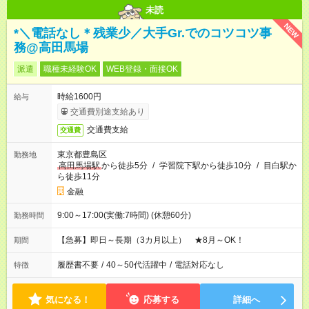
未読
NEW
*＼電話なし＊残業少／大手Gr.でのコツコツ事
務@高田馬場
派遣
職種未経験OK
WEB登録・面接OK
時給1600円
給与
交通費別途支給あり
交通費支給
交通費
東京都豊島区
勤務地
高田馬場駅
から徒歩5分
/
学習院下駅から徒歩10分
/
目白駅か
ら徒歩11分
金融
9:00～17:00(実働:7時間) (休憩60分)
勤務時間
【急募】即日～長期（3カ月以上） ★8月～OK！
期間
履歴書不要
/
40～50代活躍中
/
電話対応なし
特徴
気になる！
応募する
詳細へ