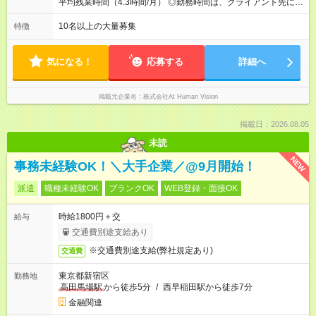
平均残業時間（4.3時間/月） ◎勤務時間は、クライアント先に
（⽉給34～45万円）→課⻑（⽉給36～48万円）→部⻑（⽉給40
より異なります。 ※＜シフト例＞ 10:00～19:00／11:00～
～58万円） 【試用期間】試用期間あり 試用期間の長さ：6ヶ月
20:00 平均労働時間：1ヶ月あたり160時間 ◎実働8時間・休憩1
10名以上の大量募集
特徴
※ 雇用形態と給与に、本採用時と異なる部分があります。 雇用
時間 ◎平均残業時間（4.3時間/月） ◎勤務時間は、クライアント
形態：本採用時と同じです。 給与：月給 224,000円 ～ 330,000
先に より異なります。 ※＜シフト例＞ 10:00～19:00／11:00
円 上記額にはみなし残業代を含みます。※超過分は全額支給い
～20:00
気になる！
応募する
詳細へ
たします。 みなし残業代 24,000円 ～ 34,000円／月 みなし残業
時間 15時間／月
掲載元企業名
株式会社At Human Vision
掲載日：2026.08.05
未読
NEW
事務未経験OK！＼大手企業／@9月開始！
派遣
職種未経験OK
ブランクOK
WEB登録・面接OK
時給1800円＋交
給与
交通費別途支給あり
※交通費別途支給(弊社規定あり)
交通費
東京都新宿区
勤務地
高田馬場駅
から徒歩5分
/
西早稲田駅から徒歩7分
金融関連