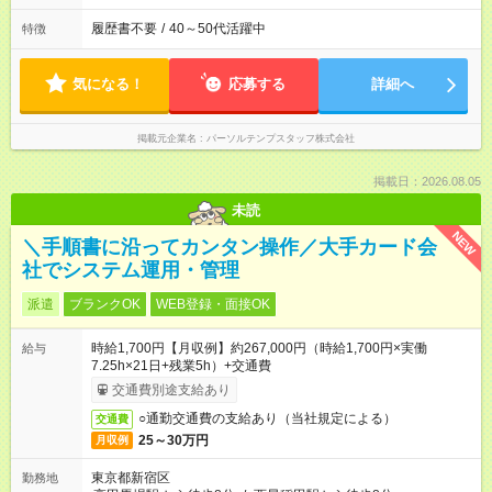
履歴書不要
/
40～50代活躍中
特徴
気になる！
応募する
詳細へ
掲載元企業名
パーソルテンプスタッフ株式会社
掲載日：2026.08.05
未読
NEW
＼手順書に沿ってカンタン操作／大手カード会
社でシステム運用・管理
派遣
ブランクOK
WEB登録・面接OK
時給1,700円【月収例】約267,000円（時給1,700円×実働
給与
7.25h×21日+残業5h）+交通費
交通費別途支給あり
○通勤交通費の支給あり（当社規定による）
交通費
25～30万円
月収例
東京都新宿区
勤務地