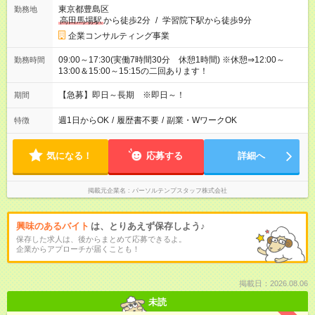
東京都豊島区
勤務地
高田馬場駅
から徒歩2分
/
学習院下駅から徒歩9分
企業コンサルティング事業
09:00～17:30(実働7時間30分 休憩1時間) ※休憩⇒12:00～
勤務時間
13:00＆15:00～15:15の二回あります！
【急募】即日～長期 ※即日～！
期間
週1日からOK
/
履歴書不要
/
副業・WワークOK
特徴
気になる！
応募する
詳細へ
掲載元企業名
パーソルテンプスタッフ株式会社
興味のあるバイト
は、とりあえず保存しよう♪
保存した求人は、後からまとめて応募できるよ。
企業からアプローチが届くことも！
掲載日：2026.08.06
未読