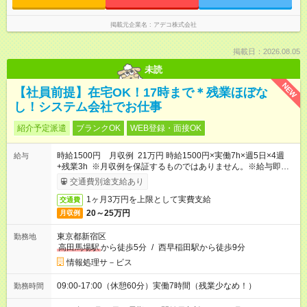
掲載元企業名
アデコ株式会社
掲載日：2026.08.05
未読
NEW
【社員前提】在宅OK！17時まで＊残業ほぼな
し！システム会社でお仕事
紹介予定派遣
ブランクOK
WEB登録・面接OK
時給1500円 月収例 21万円 時給1500円×実働7h×週5日×4週
給与
+残業3h ※月収例を保証するものではありません。※給与即受取
りサービス利用可（利用条件有）
交通費別途支給あり
1ヶ月3万円を上限として実費支給
交通費
20～25万円
月収例
東京都新宿区
勤務地
高田馬場駅
から徒歩5分
/
西早稲田駅から徒歩9分
情報処理サ－ビス
09:00-17:00（休憩60分）実働7時間（残業少なめ！）
勤務時間