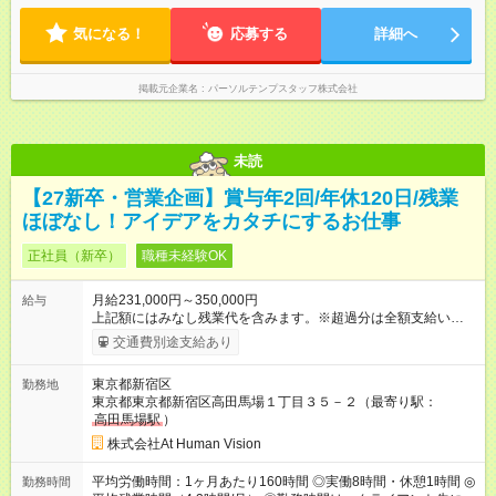
気になる！
応募する
詳細へ
掲載元企業名
パーソルテンプスタッフ株式会社
未読
【27新卒・営業企画】賞与年2回/年休120日/残業
ほぼなし！アイデアをカタチにするお仕事
正社員（新卒）
職種未経験OK
月給231,000円～350,000円
給与
上記額にはみなし残業代を含みます。※超過分は全額支給いたし
ます。 みなし残業代 24,000円 ～ 37,000円／月 みなし残業時
交通費別途支給あり
間 15時間／月 【給与】 月給： 大卒・院卒 ：243，000
円（固定残業代 26，000円） 短大・専門・高専卒：231，000円
東京都新宿区
勤務地
（固定残業代 24，000円） 賞与：年２回 （業績連動型） 昇
東京都東京都新宿区高田馬場１丁目３５－２（最寄り駅：
給：年２回（3月、9月) 試用期間：6ヶ月 ※上記額にはみなし残
高田馬場駅
）
業代（月15時間分）が含まれた 金額になります。超過分は追加
で全額支給。 【頑張りを給与・キャリアに還元します】 年に2
株式会社At Human Vision
回⼈事評価があり等級が決まります。 等級に合わせた給与設定
のため、若い内からでも頑張り次第で給与アップが叶います。
平均労働時間：1ヶ月あたり160時間 ◎実働8時間・休憩1時間 ◎
勤務時間
⼀般職（20～31万円）→リーダー（⽉給26～36万円） →係⻑