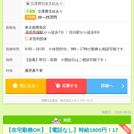
交通費別途支給あり
交通費支給あり
交通費
20～25万円
月収例
東京都豊島区
勤務地
高田馬場駅
から徒歩7分
/
目白駅から徒歩9分
非営利団体
9:00～16:00 ※休憩60分。9時～17時の勤務も相談可能です。
勤務時間
【急募】即日～長期 ※開始日はご相談可能です！
期間
履歴書不要
特徴
気になる！
応募する
詳細へ
掲載元企業名
株式会社スタッフサービス
掲載日：2026.08.05
未読
NEW
【在宅勤務OK】【電話なし】時給1800円！17