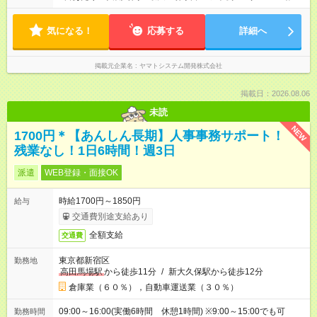
時間 9：30～15：30 （休憩1時間、実働5時間） 勤務日数 週
4日以上 ■パターン2 勤務時間 9：00～16：00（休憩1時間、実
気になる！
働6時間） 勤務日数 週4日以上 ■パターン3 勤務時間 10：00
応募する
詳細へ
～16：00（休憩1時間、実働5時間） 勤務日数 週3日以上
掲載元企業名
ヤマトシステム開発株式会社
掲載日：2026.08.06
未読
NEW
1700円＊【あんしん長期】人事事務サポート！
残業なし！1日6時間！週3日
派遣
WEB登録・面接OK
時給1700円～1850円
給与
交通費別途支給あり
全額支給
交通費
東京都新宿区
勤務地
高田馬場駅
から徒歩11分
/
新大久保駅から徒歩12分
倉庫業（６０％），自動車運送業（３０％）
09:00～16:00(実働6時間 休憩1時間) ※9:00～15:00でも可
勤務時間