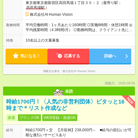
東京都東京都新宿区高田馬場１丁目３５－２（最寄り駅：
給：年２回（3月、9月) 試用期間：6ヶ月 ※上記額にはみなし残
高田馬場駅
）
業代（月15時間分）が含まれた 金額になります。超過分は追加
で全額支給。 【頑張りを給与・キャリアに還元します】 年に2
株式会社At Human Vision
回⼈事評価があり等級が決まります。 等級に合わせた給与設定
のため、若い内からでも頑張り次第で給与アップが叶います。
平均労働時間：1ヶ月あたり160時間 ◎実働8時間・休憩1時間 ◎
勤務時間
⼀般職（20～31万円）→リーダー（⽉給26～36万円） →係⻑
平均残業時間（4.3時間/月） ◎勤務時間は、クライアント先に
（⽉給34～45万円）→課⻑（⽉給36～48万円）→部⻑（⽉給40
より異なります。 ※＜シフト例＞ 10:00～19:00／11:00～
～58万円） 【試用期間】試用期間あり 試用期間の長さ：6ヶ月
20:00 平均労働時間：1ヶ月あたり160時間 ◎実働8時間・休憩1
10名以上の大量募集
特徴
※ 雇用形態と給与に、本採用時と異なる部分があります。 雇用
時間 ◎平均残業時間（4.3時間/月） ◎勤務時間は、クライアント
形態：本採用時と同じです。 給与：月給 224,000円 ～ 330,000
先に より異なります。 ※＜シフト例＞ 10:00～19:00／11:00
円 上記額にはみなし残業代を含みます。※超過分は全額支給い
～20:00
気になる！
応募する
詳細へ
たします。 みなし残業代 24,000円 ～ 34,000円／月 みなし残業
時間 15時間／月
掲載元企業名
株式会社At Human Vision
掲載日：2026.08.05
未読
NEW
時給1700円！〈人気の非営利団体〉ピタッと16
時まで＊リスト作成など
派遣
ブランクOK
WEB登録・面接OK
時給1700円＋交 【月収例】238,000円～ ■給与の前払いが可
給与
能な速払いサービスあり