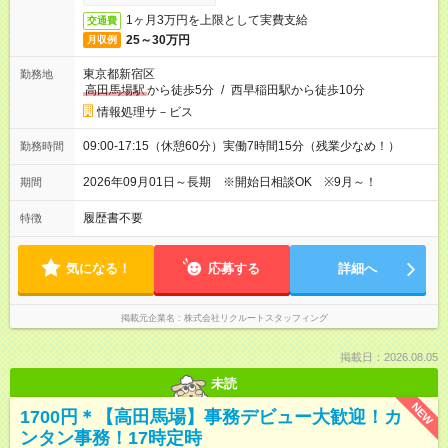
1ヶ月3万円を上限として実費支給
交通費
25～30万円
月収例
東京都新宿区
勤務地
高田馬場駅
から徒歩5分
/
西早稲田駅から徒歩10分
情報処理サ－ビス
09:00-17:15（休憩60分）実働7時間15分（残業少なめ！）
勤務時間
2026年09月01日～長期 ※開始日相談OK ※9月～！
期間
履歴書不要
特徴
気になる！
応募する
詳細へ
掲載元企業名
株式会社リクルートスタッフィング
掲載日：2026.08.05
未読
NEW
1700円＊【高田馬場】事務デビュー大歓迎！カ
ンタン事務！17時定時