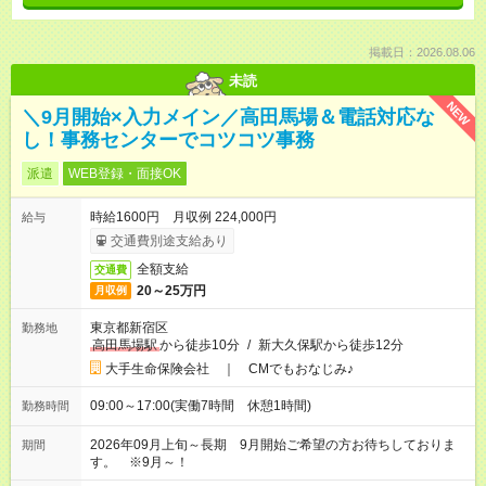
掲載日：2026.08.06
未読
NEW
＼9月開始×入力メイン／高田馬場＆電話対応な
し！事務センターでコツコツ事務
派遣
WEB登録・面接OK
時給1600円 月収例 224,000円
給与
交通費別途支給あり
全額支給
交通費
20～25万円
月収例
東京都新宿区
勤務地
高田馬場駅
から徒歩10分
/
新大久保駅から徒歩12分
大手生命保険会社 ｜ CMでもおなじみ♪
09:00～17:00(実働7時間 休憩1時間)
勤務時間
2026年09月上旬～長期 9月開始ご希望の方お待ちしておりま
期間
す。 ※9月～！