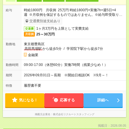
時給1800円 月収例 25万円 時給1800円×実働7h×週5日×4
給与
週 ※月収例を保証するものではありません。※給与即受取りサ
ービス利用可（利用条件有）
交通費別途支給あり
1ヶ月3万円を上限として実費支給
交通費
25～30万円
月収例
東京都豊島区
勤務地
高田馬場駅
から徒歩5分
/
学習院下駅から徒歩7分
金融業
09:00-17:00（休憩60分）実働7時間（残業少なめ！）
勤務時間
2026年09月01日～長期 ※開始日相談OK ※9月～！
期間
履歴書不要
特徴
気になる！
応募する
詳細へ
掲載元企業名
株式会社リクルートスタッフィング
掲載日：2026.08.05