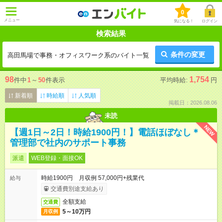
0
メニュー
気になる！
ログイン
検索結果
条件の変更
高田馬場で事務・オフィスワーク系のバイト一覧
98
1,754
件中
1
～
50
件表示
平均時給:
円
新着順
時給順
人気順
掲載日：2026.08.06
未読
NEW
【週1日～2日！時給1900円！】電話ほぼなし＊
管理部で社内のサポート事務
派遣
WEB登録・面接OK
時給1900円 月収例 57,000円+残業代
給与
交通費別途支給あり
全額支給
交通費
5～10万円
月収例