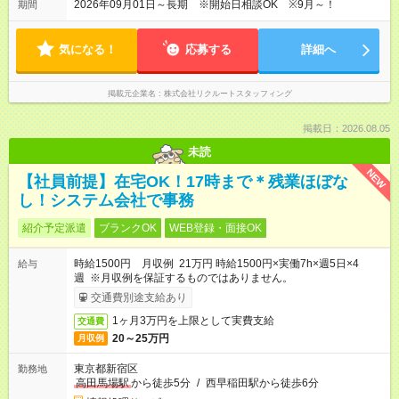
2026年09月01日～長期 ※開始日相談OK ※9月～！
期間
気になる！
応募する
詳細へ
掲載元企業名
株式会社リクルートスタッフィング
掲載日：2026.08.05
未読
NEW
【社員前提】在宅OK！17時まで＊残業ほぼな
し！システム会社で事務
紹介予定派遣
ブランクOK
WEB登録・面接OK
時給1500円 月収例 21万円 時給1500円×実働7h×週5日×4
給与
週 ※月収例を保証するものではありません。
交通費別途支給あり
1ヶ月3万円を上限として実費支給
交通費
20～25万円
月収例
東京都新宿区
勤務地
高田馬場駅
から徒歩5分
/
西早稲田駅から徒歩6分