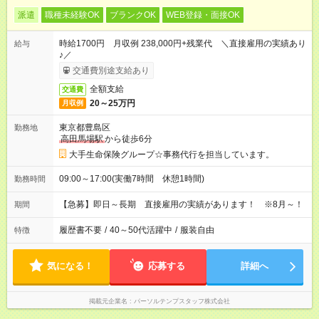
派遣
職種未経験OK
ブランクOK
WEB登録・面接OK
時給1700円 月収例 238,000円+残業代 ＼直接雇用の実績あり
給与
♪／
交通費別途支給あり
全額支給
交通費
20～25万円
月収例
東京都豊島区
勤務地
高田馬場駅
から徒歩6分
大手生命保険グループ☆事務代行を担当しています。
09:00～17:00(実働7時間 休憩1時間)
勤務時間
【急募】即日～長期 直接雇用の実績があります！ ※8月～！
期間
履歴書不要
/
40～50代活躍中
/
服装自由
特徴
気になる！
応募する
詳細へ
掲載元企業名
パーソルテンプスタッフ株式会社