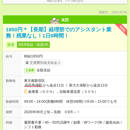
掲載元企業名
アデコ株式会社
掲載日：2026.08.06
未読
NEW
1850円＊【長期】経理部でのアシスタント業
務！残業なし！1日6時間！
派遣
WEB登録・面接OK
時給1850円
給与
交通費別途支給あり
全額支給
交通費
東京都新宿区
勤務地
高田馬場駅
から徒歩11分
/
新大久保駅から徒歩12分
倉庫業（６０％），自動車運送業（３０％）
09:00～16:00(実働6時間 休憩1時間) ※9:00～15:00でも可
勤務時間
2026年09月上旬～長期 ※9月～！
期間
履歴書不要
/
40～50代活躍中
/
副業・WワークOK
/
服装自由
/
特徴
シフト勤務