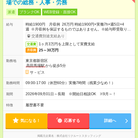
場での総務・人事・労務
派遣
ブランクOK
WEB登録・面接OK
時給1900円 月収例 26万円 時給1900円×実働7h×週5日×4
給与
週 ※月収例を保証するものではありません。※給与即受取りサ
ービス利用可（利用条件有）
交通費別途支給あり
1ヶ月3万円を上限として実費支給
交通費
25～30万円
月収例
東京都新宿区
勤務地
高田馬場駅
から徒歩5分
サ－ビス
09:00-17:00（休憩60分）実働7時間（残業少なめ！）
勤務時間
2026年09月01日～長期 ※開始日相談OK ※9月～！
期間
履歴書不要
特徴
気になる！
応募する
詳細へ
掲載元企業名
株式会社リクルートスタッフィング