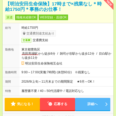
NEW
【明治安田生命保険】17時まで×残業なし＊時
給1750円＊事務のお仕事！
派遣
職種未経験OK
WEB登録・面接OK
時給1750円
給与
交通費別途支給あり
交通費支給
交通費
東京都豊島区
勤務地
高田馬場駅
から徒歩8分
/
雑司が谷駅から徒歩12分
/
目白駅か
ら徒歩11分
明治安田生命保険相互会社
9:00～17:00(実働:7時間) (休憩60分) ※残業なし
勤務時間
2026/9/上旬～11月末までの期間限定 ★9月～OK！
期間
履歴書不要
/
40～50代活躍中
/
電話対応なし
特徴
気になる！
応募する
詳細へ