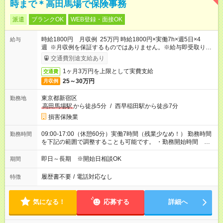
時まで＊高田馬場で保険事務
派遣
ブランクOK
WEB登録・面接OK
時給1800円 月収例 25万円 時給1800円×実働7h×週5日×4
給与
週 ※月収例を保証するものではありません。※給与即受取りサ
ービス利用可（利用条件有）
交通費別途支給あり
1ヶ月3万円を上限として実費支給
交通費
25～30万円
月収例
東京都新宿区
勤務地
高田馬場駅
から徒歩5分
/
西早稲田駅から徒歩7分
損害保険業
09:00-17:00（休憩60分）実働7時間（残業少なめ！） 勤務時間
勤務時間
を下記の範囲で調整することも可能です。 ・勤務開始時間
09:00～10:00 ・勤務終了時間 16:00～17:00 ・実働 05:00～
07:00
即日～長期 ※開始日相談OK
期間
履歴書不要
/
電話対応なし
特徴
気になる！
応募する
詳細へ