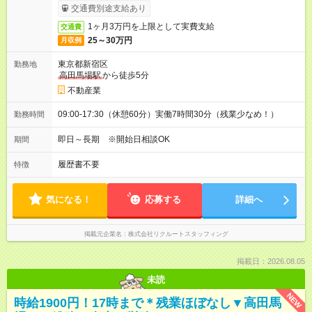
交通費別途支給あり
1ヶ月3万円を上限として実費支給
交通費
25～30万円
月収例
東京都新宿区
勤務地
高田馬場駅
から徒歩5分
不動産業
09:00-17:30（休憩60分）実働7時間30分（残業少なめ！）
勤務時間
即日～長期 ※開始日相談OK
期間
履歴書不要
特徴
気になる！
応募する
詳細へ
掲載元企業名
株式会社リクルートスタッフィング
掲載日：2026.08.05
未読
NEW
時給1900円！17時まで＊残業ほぼなし▼高田馬