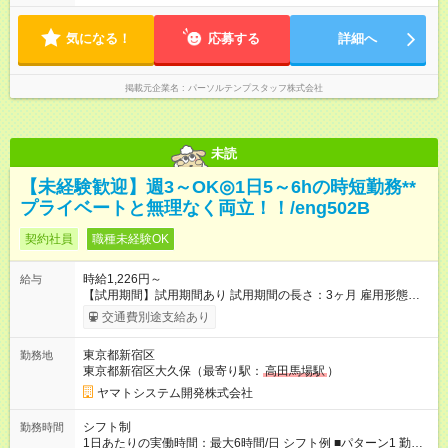
気になる！
応募する
詳細へ
掲載元企業名
パーソルテンプスタッフ株式会社
未読
【未経験歓迎】週3～OK◎1日5～6hの時短勤務**
プライベートと無理なく両立！！/eng502B
契約社員
職種未経験OK
時給1,226円～
給与
【試用期間】試用期間あり 試用期間の長さ：3ヶ月 雇用形態、
給与は本採用時と同じです。
交通費別途支給あり
東京都新宿区
勤務地
東京都新宿区大久保（最寄り駅：
高田馬場駅
）
ヤマトシステム開発株式会社
シフト制
勤務時間
1日あたりの実働時間：最大6時間/日 シフト例 ■パターン1 勤務