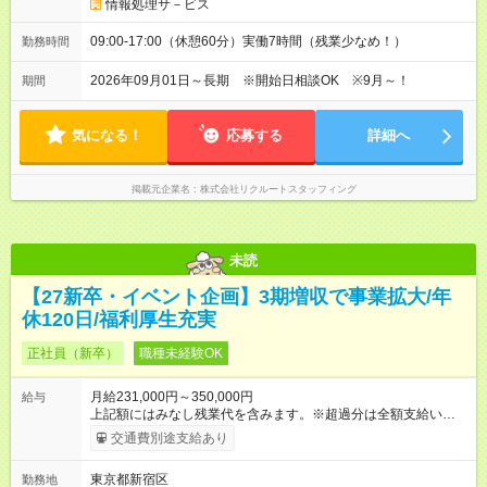
情報処理サ－ビス
09:00-17:00（休憩60分）実働7時間（残業少なめ！）
勤務時間
2026年09月01日～長期 ※開始日相談OK ※9月～！
期間
気になる！
応募する
詳細へ
掲載元企業名
株式会社リクルートスタッフィング
未読
【27新卒・イベント企画】3期増収で事業拡大/年
休120日/福利厚生充実
正社員（新卒）
職種未経験OK
月給231,000円～350,000円
給与
上記額にはみなし残業代を含みます。※超過分は全額支給いたし
ます。 みなし残業代 24,000円 ～ 37,000円／月 みなし残業時
交通費別途支給あり
間 15時間／月 【給与】 月給： 大卒・院卒 ：243，000
円（固定残業代 26，000円） 短大・専門・高専卒：231，000円
東京都新宿区
勤務地
（固定残業代 24，000円） 賞与：年２回 （業績連動型） 昇