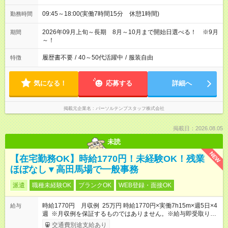
09:45～18:00(実働7時間15分 休憩1時間)
勤務時間
2026年09月上旬～長期 8月～10月まで開始日選べる！ ※9月
期間
～！
履歴書不要
/
40～50代活躍中
/
服装自由
特徴
気になる！
応募する
詳細へ
掲載元企業名
パーソルテンプスタッフ株式会社
掲載日：2026.08.05
未読
NEW
【在宅勤務OK】時給1770円！未経験OK！残業
ほぼなし▼高田馬場で一般事務
派遣
職種未経験OK
ブランクOK
WEB登録・面接OK
時給1770円 月収例 25万円 時給1770円×実働7h15m×週5日×4
給与
週 ※月収例を保証するものではありません。※給与即受取りサ
ービス利用可（利用条件有）
交通費別途支給あり