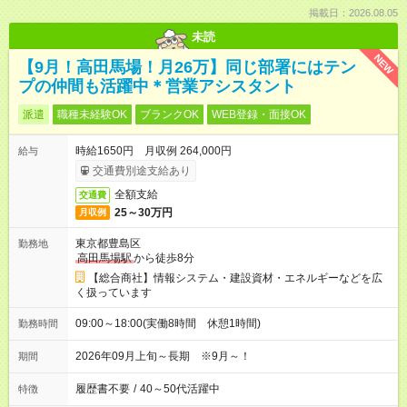
掲載日：2026.08.05
未読
NEW
【9月！高田馬場！月26万】同じ部署にはテン
プの仲間も活躍中＊営業アシスタント
派遣
職種未経験OK
ブランクOK
WEB登録・面接OK
時給1650円 月収例 264,000円
給与
交通費別途支給あり
全額支給
交通費
25～30万円
月収例
東京都豊島区
勤務地
高田馬場駅
から徒歩8分
【総合商社】情報システム・建設資材・エネルギーなどを広
く扱っています
09:00～18:00(実働8時間 休憩1時間)
勤務時間
2026年09月上旬～長期 ※9月～！
期間
履歴書不要
/
40～50代活躍中
特徴