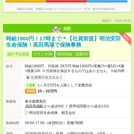
掲載元企業名
医療法人社団メディカルフロンティア（TCB 東京中央美容外科）
掲載日：2026.08.05
未読
NEW
時給1900円！17時まで＊【社員前提】明治安田
生命保険！高田馬場で保険事務
紹介予定派遣
ブランクOK
WEB登録・面接OK
時給1900円 月収例 28万円 時給1900円×実働7h×週5日×4週
給与
+残業10h ※月収例を保証するものではありません。※給与即受
取りサービス利用可（利用条件有）
交通費別途支給あり
1ヶ月3万円を上限として実費支給
交通費
25～30万円
月収例
東京都豊島区
勤務地
高田馬場駅
から徒歩9分
/
西早稲田駅から徒歩12分
明治安田生命保険 相互会社
09:00-17:00（休憩60分）実働7時間
勤務時間
2026年09月01日～長期 ※開始日相談OK ※9月～！
期間