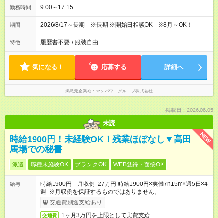
9:00～17:15
勤務時間
2026/8/17～長期 ※長期 ※開始日相談OK ※8月～OK！
期間
履歴書不要
/
服装自由
特徴
気になる！
応募する
詳細へ
掲載元企業名
マンパワーグループ株式会社
掲載日：2026.08.05
未読
NEW
時給1900円！未経験OK！残業ほぼなし▼高田
馬場での秘書
派遣
職種未経験OK
ブランクOK
WEB登録・面接OK
時給1900円 月収例 27万円 時給1900円×実働7h15m×週5日×4
給与
週 ※月収例を保証するものではありません。
交通費別途支給あり
1ヶ月3万円を上限として実費支給
交通費