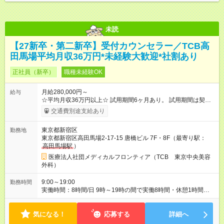
未読
【27新卒・第二新卒】受付カウンセラー／TCB高
田馬場平均月収36万円*未経験大歓迎*社割あり
正社員（新卒）
職種未経験OK
月給280,000円～
給与
☆平均月収36万円以上☆ 試用期間6ヶ月あり。 試用期間は契約
社員として、月給26万円となります。 ＜試用期間終了後＞ 月給
交通費別途支給あり
28万円+インセンティブ（平均8万円）+残業代等 ＝平均月収36
万円以上 ※残業手当は月給に対し1分単位で全額支給 【レアな年
東京都新宿区
勤務地
次昇給制度アリ】 年次昇給制度で毎年月給が上がっていくので
東京都新宿区高田馬場2-17-15 唐橋ビル 7F・8F（最寄り駅：
役職につかない場合でもしっかり昇給♪ 【試用期間】試用期間あ
高田馬場駅
）
り 試用期間の長さ：6ヶ月 ※ 雇用形態と給与に、本採用時と異
なる部分があります。 雇用形態：新卒採用（契約社員） 給与：
医療法人社団メディカルフロンティア（TCB 東京中央美容
月給 260,000円以上
外科）
9:00～19:00
勤務時間
実働時間：8時間/日 9時～19時の間で実働8時間・休憩1時間
【残業ほぼ無し！】 残業月平均3.2時間のため、ほぼ毎日定時で
退勤♪ ディナーの予定を入れたり、買い物にも◎
気になる！
応募する
詳細へ