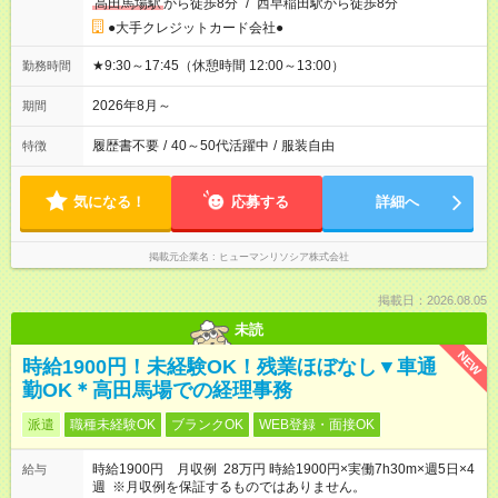
高田馬場駅
から徒歩8分
/
西早稲田駅から徒歩8分
●大手クレジットカード会社●
★9:30～17:45（休憩時間 12:00～13:00）
勤務時間
2026年8月～
期間
履歴書不要
/
40～50代活躍中
/
服装自由
特徴
気になる！
応募する
詳細へ
掲載元企業名
ヒューマンリソシア株式会社
掲載日：2026.08.05
未読
NEW
時給1900円！未経験OK！残業ほぼなし▼車通
勤OK＊高田馬場での経理事務
派遣
職種未経験OK
ブランクOK
WEB登録・面接OK
時給1900円 月収例 28万円 時給1900円×実働7h30m×週5日×4
給与
週 ※月収例を保証するものではありません。