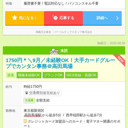
履歴書不要
/
電話対応なし
/
パソコンスキル不要
特徴
気になる！
応募する
詳細へ
掲載元企業名
パーソルテンプスタッフ株式会社
掲載日：2026.08.05
未読
NEW
1750円＊＼9月／未経験OK！大手カードグルー
プでカンタン事務＠高田馬場
派遣
職種未経験OK
ブランクOK
WEB登録・面接OK
時給1750円
給与
交通費別途支給あり
全額支給
交通費
東京都新宿区
勤務地
高田馬場駅
から徒歩5分
/
西早稲田駅から徒歩7分
クレジットカード加盟店へのカード・電子マネー開通のサポ
ート