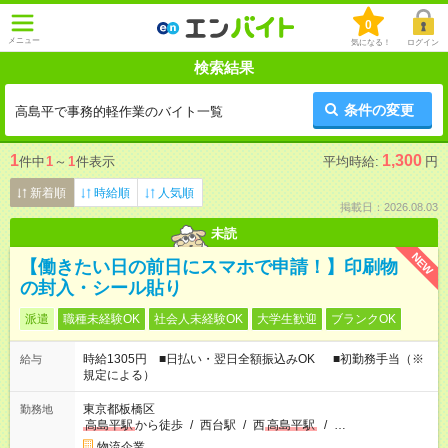
0
メニュー
気になる！
ログイン
検索結果
条件の変更
高島平で事務的軽作業のバイト一覧
1
1,300
件中
1
～
1
件表示
平均時給:
円
新着順
時給順
人気順
掲載日：2026.08.03
未読
NEW
【働きたい日の前日にスマホで申請！】印刷物
の封入・シール貼り
派遣
職種未経験OK
社会人未経験OK
大学生歓迎
ブランクOK
時給1305円 ■日払い・翌日全額振込みOK ■初勤務手当（※
給与
規定による）
東京都板橋区
勤務地
高島平駅
から徒歩
/
西台駅
/
西
高島平駅
/
…
物流企業