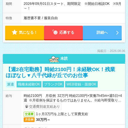
2026年09月01日スタート、期間限定 ※開始日相談OK ※9月
期間
～！
履歴書不要
/
服装自由
特徴
気になる！
応募する
詳細へ
掲載日：2026.08.06
未読
【週2在宅勤務】時給2100円！未経験OK！残業
ほぼなし▼八千代緑が丘でのお仕事
派遣
職種未経験OK
ブランクOK
WEB登録・面接OK
時給2100円 月収例 32万円 時給2100円×実働7h45m×週5日×4
給与
週 ※月収例を保証するものではありません。※給与即受取りサ
ービス利用可（利用条件有）
交通費別途支給あり
1ヶ月3万円を上限として実費支給
交通費
30万円～
月収例