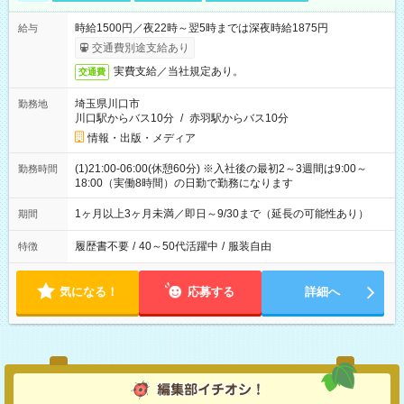
時給1500円／夜22時～翌5時までは深夜時給1875円
給与
交通費別途支給あり
実費支給／当社規定あり。
交通費
埼玉県川口市
勤務地
川口駅からバス10分
/
赤羽駅からバス10分
情報・出版・メディア
(1)21:00-06:00(休憩60分) ※入社後の最初2～3週間は9:00～
勤務時間
18:00（実働8時間）の日勤で勤務になります
1ヶ月以上3ヶ月未満／即日～9/30まで（延長の可能性あり）
期間
履歴書不要
/
40～50代活躍中
/
服装自由
特徴
気になる！
応募する
詳細へ