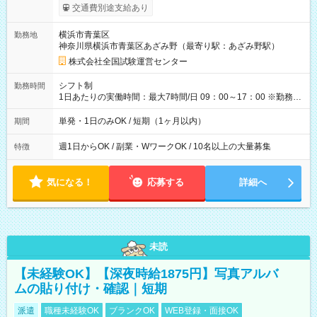
※勤務回数により昇給あり 【即給（前払い）オプションあ
交通費別途支給あり
り！】 希望される場合、勤務から1週間ほどで給与の一部を受け
取れます。 ※手数料418円がかかります。 【過去試験日の収入
横浜市青葉区
勤務地
例】 ・河合塾模擬試験 8:30～17:30（休憩1時間） 時給1,300円
神奈川県横浜市青葉区あざみ野（最寄り駅：あざみ野駅）
×8時間＝日収10,400円＋交通費 ※当日の役割により時給＋100
円の場合あり ・国家試験 7:00～13:30（休憩なし） 時給1,300
株式会社全国試験運営センター
円（役割手当＋100円）×6時間＝日収8,400円＋交通費 【試用期
間】試用期間なし
シフト制
勤務時間
1日あたりの実働時間：最大7時間/日 09：00～17：00 ※勤務時
間は 試験により異なります。
単発・1日のみOK / 短期（1ヶ月以内）
期間
週1日からOK / 副業・WワークOK / 10名以上の大量募集
特徴
気になる！
応募する
詳細へ
未読
【未経験OK】【深夜時給1875円】写真アルバ
ムの貼り付け・確認｜短期
派遣
職種未経験OK
ブランクOK
WEB登録・面接OK