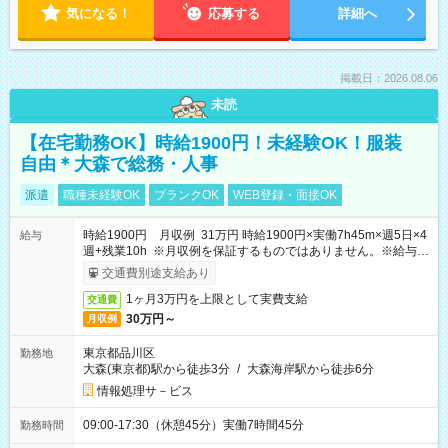
気になる！
応募する
詳細へ
掲載日：2026.08.06
未読
【在宅勤務OK】時給1900円！未経験OK！服装
自由＊大森で総務・人事
派遣
職種未経験OK
ブランクOK
WEB登録・面接OK
時給1900円 月収例 31万円 時給1900円×実働7h45m×週5日×4
給与
週+残業10h ※月収例を保証するものではありません。※給与即
受取りサービス利用可（利用条件有）
交通費別途支給あり
1ヶ月3万円を上限として実費支給
交通費
30万円～
月収例
東京都品川区
勤務地
大森(東京都)駅から徒歩3分
/
大森海岸駅から徒歩6分
情報処理サ－ビス
09:00-17:30（休憩45分）実働7時間45分
勤務時間