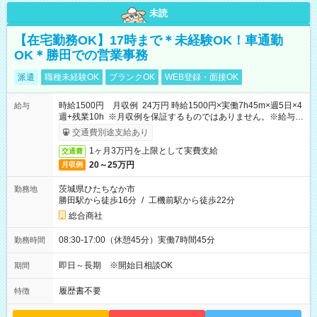
未読
【在宅勤務OK】17時まで＊未経験OK！車通勤
OK＊勝田での営業事務
派遣
職種未経験OK
ブランクOK
WEB登録・面接OK
時給1500円 月収例 24万円 時給1500円×実働7h45m×週5日×4
給与
週+残業10h ※月収例を保証するものではありません。※給与即
受取りサービス利用可（利用条件有）
交通費別途支給あり
1ヶ月3万円を上限として実費支給
交通費
20～25万円
月収例
茨城県ひたちなか市
勤務地
勝田駅から徒歩16分
/
工機前駅から徒歩22分
総合商社
08:30-17:00（休憩45分）実働7時間45分
勤務時間
即日～長期 ※開始日相談OK
期間
履歴書不要
特徴