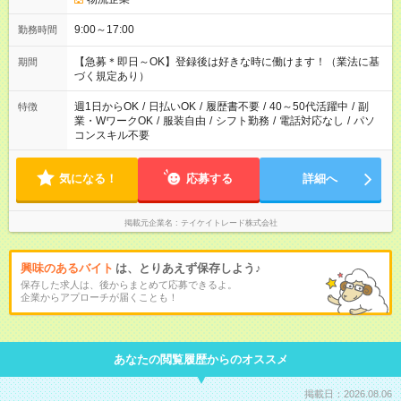
9:00～17:00
勤務時間
【急募＊即日～OK】登録後は好きな時に働けます！（業法に基
期間
づく規定あり）
週1日からOK
/
日払いOK
/
履歴書不要
/
40～50代活躍中
/
副
特徴
業・WワークOK
/
服装自由
/
シフト勤務
/
電話対応なし
/
パソ
コンスキル不要
気になる！
応募する
詳細へ
掲載元企業名
テイケイトレード株式会社
興味のあるバイト
は、とりあえず保存しよう♪
保存した求人は、後からまとめて応募できるよ。
企業からアプローチが届くことも！
あなたの閲覧履歴からのオススメ
掲載日：2026.08.06