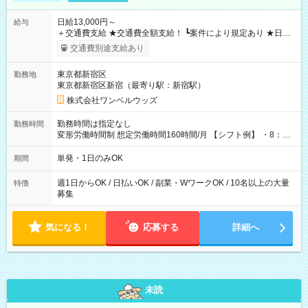
日給13,000円～
給与
＋交通費支給 ★交通費全額支給！ ┗案件により規定あり ★日払
いOK！（規定あり） ┗働いたその日に現金GET♪ お仕事後はコ
交通費別途支給あり
ンビニATMから 日払い分を引き落とせます！ 【試用期間】試
用期間なし
東京都新宿区
勤務地
東京都新宿区新宿（最寄り駅：新宿駅）
株式会社ワンベルウッズ
勤務時間は指定なし
勤務時間
変形労働時間制 想定労働時間160時間/月 【シフト例】 ・8：00
～21：00
単発・1日のみOK
期間
週1日からOK / 日払いOK / 副業・WワークOK / 10名以上の大量
特徴
募集
気になる！
応募する
詳細へ
未読