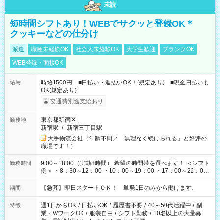
未読
短時間シフトあり！WEBでサクッと登録OK＊
クッキーなどの仕分け
派遣
職種未経験OK
社会人未経験OK
大学生歓迎
ブランクOK
WEB登録・面接OK
時給1500円 ■日払い・週払いOK！(規定あり) ■現金日払いも
給与
OK(規定あり)
交通費別途支給あり
東京都新宿区
勤務地
新宿駅
/
新宿三丁目駅
大手物流会社（年齢不問／「無理なく続けられる」と好評の
職場です！）
9:00～18:00（実動8時間） 希望の時間帯を選べます！ ＜シフト
勤務時間
例＞ ・8：30～12：00 ・10：00～19：00 ・17：00～22：00
・13：00～22：00 ・22：00～翌6：00 など
【急募】即日スタートＯＫ！ 単発1日のみから働けます。
期間
週1日からOK
/
日払いOK
/
履歴書不要
/
40～50代活躍中
/
副
特徴
業・WワークOK
/
服装自由
/
シフト勤務
/
10名以上の大量募