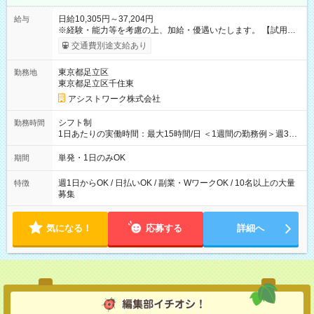
日給10,305円～37,204円
給与
※経験・能力等を考慮の上、加給・優遇いたします。 【試用期
間】試用期間なし
交通費別途支給あり
東京都足立区
勤務地
東京都足立区千住東
アシストワーク株式会社
シフト制
勤務時間
1日あたりの実働時間：最大15時間/日 ＜1週間の勤務例＞週3回
勤務 勤務：月・水・金 休み：火・木・土・日 好きな時にお仕事
可能です！ ※1日あたりの最大実働時間は日勤、夜勤共に勤務し
単発・1日のみOK
期間
た時間になります。
週1日からOK / 日払いOK / 副業・WワークOK / 10名以上の大量
特徴
募集
気になる！
応募する
詳細へ