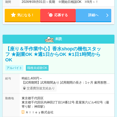
2026年09月01日～長期 ※開始日相談OK ※9月～！
期間
気になる！
応募する
詳細へ
未読
【座り＆手作業中心】香水shopの梱包スタッ
フ ★副業OK ★週1日からOK ★1日1時間から
OK
アルバイト
職種未経験OK
時給1,400円～
給与
【試用期間】試用期間あり 試用期間の長さ：1ヶ月 雇用形態、
給与は本採用時と同じです。
交通費別途支給あり
東京都千代田区
勤務地
東京都千代田区内神田2丁目14番12号 星屋第六ビル402号（最
寄り駅：神田駅）
Ａｌｌｅｙ株式会社