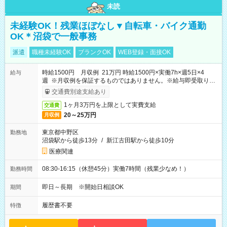
未読
未経験OK！残業ほぼなし▼自転車・バイク通勤
OK＊沼袋で一般事務
派遣
職種未経験OK
ブランクOK
WEB登録・面接OK
時給1500円 月収例 21万円 時給1500円×実働7h×週5日×4
給与
週 ※月収例を保証するものではありません。※給与即受取りサ
ービス利用可（利用条件有）
交通費別途支給あり
1ヶ月3万円を上限として実費支給
交通費
20～25万円
月収例
東京都中野区
勤務地
沼袋駅から徒歩13分
/
新江古田駅から徒歩10分
医療関連
08:30-16:15（休憩45分）実働7時間（残業少なめ！）
勤務時間
即日～長期 ※開始日相談OK
期間
履歴書不要
特徴