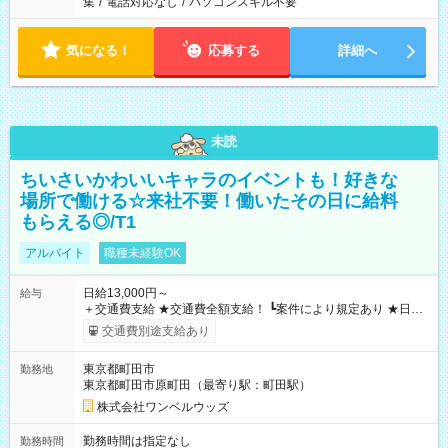
集
/
電話対応なし
/
パソコンスキル不要
気になる！
応募する
詳細へ
未読
ちいさいかわいいキャラのイベントも！好きな
場所で働ける☆来社不要！働いたその日に給料
もらえる◎/T1
アルバイト
職種未経験OK
日給13,000円～
給与
＋交通費支給 ★交通費全額支給！ ┗案件により規定あり ★日払
いOK！（規定あり） ┗働いたその日に現金GET♪ お仕事後はコ
交通費別途支給あり
ンビニATMから 日払い分を引き落とせます！ 【試用期間】試
用期間なし
東京都町田市
勤務地
東京都町田市原町田（最寄り駅：町田駅）
株式会社ワンベルウッズ
勤務時間は指定なし
勤務時間