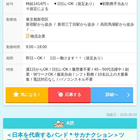
時給1414円～ ▼日払いOK（規定あり） ■初勤務手当あり
給与
※規定による
東京都新宿区
勤務地
新宿駅から徒歩
/
新宿三丁目駅から徒歩
/
高田馬場駅から徒歩
/
…
物流企業
9:00～18:00
勤務時間
即日～OK！ 1日～働けます＾＾（規定あり）
期間
週1日からOK
/
日払いOK
/
履歴書不要
/
40～50代活躍中
/
副
特徴
業・WワークOK
/
服装自由
/
シフト勤務
/
10名以上の大量募
集
/
電話対応なし
/
パソコンスキル不要
気になる！
応募する
詳細へ
掲載日：2026.08.03
未読
＜日本を代表するバンド＊サカナクション＞ツ