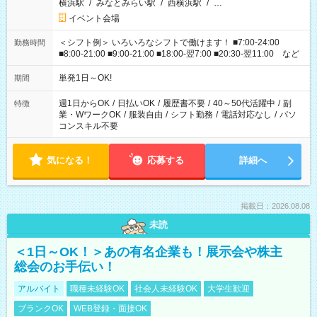
横浜駅
/
みなとみらい駅
/
西横浜駅
/
…
イベント会場
＜シフト例＞ いろいろなシフトで働けます！ ■7:00-24:00
勤務時間
■8:00-21:00 ■9:00-21:00 ■18:00-翌7:00 ■20:30-翌11:00 など
単発1日～OK!
期間
週1日からOK
/
日払いOK
/
履歴書不要
/
40～50代活躍中
/
副
特徴
業・WワークOK
/
服装自由
/
シフト勤務
/
電話対応なし
/
パソ
コンスキル不要
気になる！
応募する
詳細へ
掲載日：2026.08.08
未読
＜1日～OK！＞あの有名企業も！展示会や株主
総会のお手伝い！
アルバイト
職種未経験OK
社会人未経験OK
大学生歓迎
ブランクOK
WEB登録・面接OK