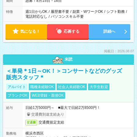
急募！8月15日・16日
期間
週1日からOK
/
履歴書不要
/
副業・WワークOK
/
シフト勤務
/
特徴
電話対応なし
/
パソコンスキル不要
気になる！
応募する
詳細へ
掲載日：2026.08.07
未読
＜単発＊1日～OK！＞コンサートなどのグッズ
販売スタッフ＊
アルバイト
職種未経験OK
社会人未経験OK
大学生歓迎
ブランクOK
WEB登録・面接OK
日給1万5000円～ ■最大で日給2万8500円！
給与
交通費別途支給あり
交通費規定支給
交通費
横浜市西区
勤務地