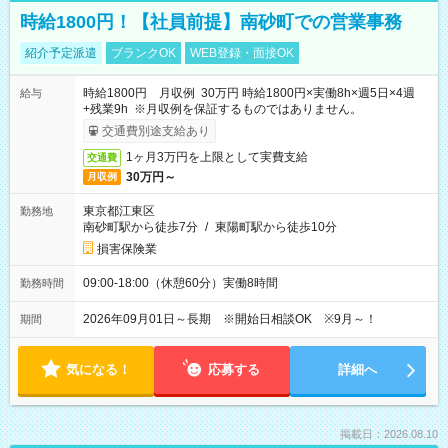
時給1800円！【社員前提】南砂町での営業事務
紹介予定派遣
ブランクOK
WEB登録・面接OK
時給1800円 月収例 30万円 時給1800円×実働8h×週5日×4週
給与
+残業9h ※月収例を保証するものではありません。
交通費別途支給あり
1ヶ月3万円を上限として実費支給
交通費
30万円～
月収例
東京都江東区
勤務地
南砂町駅から徒歩7分
/
東陽町駅から徒歩10分
損害保険業
09:00-18:00（休憩60分）実働8時間
勤務時間
2026年09月01日～長期 ※開始日相談OK ※9月～！
期間
気になる！
応募する
詳細へ
掲載日：2026.08.10