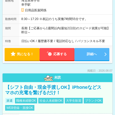
埼玉県幸手市
勤務地
幸手駅
日用品医薬関係
8:30～17:20 ※表記のうち実働7時間55分です。
勤務時間
長期【ご応募から1週間以内(最短2日目)のスピード就業が可能】
期間
即日～
日払いOK
/
履歴書不要
/
電話対応なし
/
パソコンスキル不要
特徴
気になる！
応募する
詳細へ
掲載日：2026.08.07
未読
【シフト自由・現金手渡しOK】iPhoneなどス
マホの充電を繋げるだけ！
派遣
職種未経験OK
社会人未経験OK
大学生歓迎
ブランクOK
WEB登録・面接OK