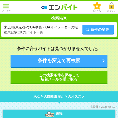
0
メニュー
気になる！
ログイン
検索結果
末広町(東京都)でOA事務・OAオペレーターの職
条件の変更
種未経験OKのバイト一覧
条件に合うバイトは見つかりませんでした。
条件を変えて再検索
この検索条件を保存して
新着メールを受け取る
あなたの閲覧履歴からのオススメ
掲載日：2026.08.10
未読