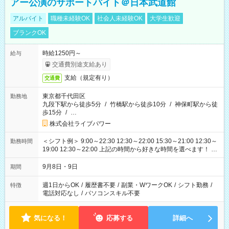
アー公演のサポートバイト＠日本武道館
アルバイト
職種未経験OK
社会人未経験OK
大学生歓迎
ブランクOK
時給1250円～
給与
交通費別途支給あり
支給（規定有り）
交通費
東京都千代田区
勤務地
九段下駅から徒歩5分
/
竹橋駅から徒歩10分
/
神保町駅から徒
歩15分
/
…
株式会社ライブパワー
＜シフト例＞ 9:00～22:30 12:30～22:00 15:30～21:00 12:30～
勤務時間
19:00 12:30～22:00 上記の時間から好きな時間を選べます！ ※
時間は変更となる可能性があります
9月8日・9日
期間
週1日からOK
/
履歴書不要
/
副業・WワークOK
/
シフト勤務
/
特徴
電話対応なし
/
パソコンスキル不要
気になる！
応募する
詳細へ