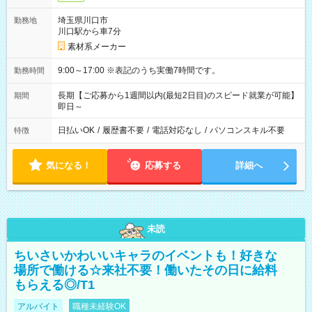
埼玉県川口市
勤務地
川口駅から車7分
素材系メーカー
9:00～17:00 ※表記のうち実働7時間です。
勤務時間
長期【ご応募から1週間以内(最短2日目)のスピード就業が可能】
期間
即日～
日払いOK
/
履歴書不要
/
電話対応なし
/
パソコンスキル不要
特徴
気になる！
応募する
詳細へ
未読
ちいさいかわいいキャラのイベントも！好きな
場所で働ける☆来社不要！働いたその日に給料
もらえる◎/T1
アルバイト
職種未経験OK