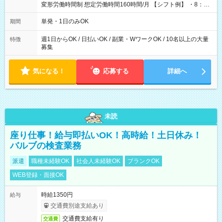
変形労働時間制 想定労働時間160時間/月 【シフト例】 ・8：00
～21：00
単発・1日のみOK
期間
週1日からOK / 日払いOK / 副業・WワークOK / 10名以上の大量
特徴
募集
気になる！
応募する
詳細へ
未読
座り仕事！給与即払いOK！高時給！土日休み！
バルブの検査業務
派遣
職種未経験OK
社会人未経験OK
ブランクOK
WEB登録・面接OK
時給1350円
給与
交通費別途支給あり
交通費支給有り
交通費