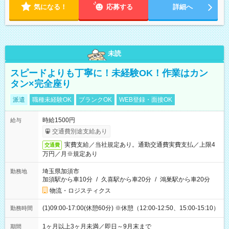
気になる！
応募する
詳細へ
未読
スピードよりも丁寧に！未経験OK！作業はカン
タン×完全座り
派遣
職種未経験OK
ブランクOK
WEB登録・面接OK
時給1500円
給与
交通費別途支給あり
実費支給／当社規定あり。通勤交通費実費支払／上限4
交通費
万円／月※規定あり
埼玉県加須市
勤務地
加須駅から車10分
/
久喜駅から車20分
/
鴻巣駅から車20分
物流・ロジスティクス
(1)09:00-17:00(休憩60分) ※休憩（12:00-12:50、15:00-15:10）
勤務時間
1ヶ月以上3ヶ月未満／即日～9月末まで
期間