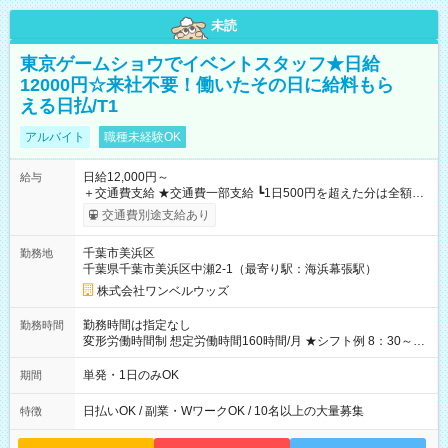
未読
東京ゲームショウでイベントスタッフ★日給
12000円☆来社不要！働いたその日に給料もら
える日払/T1
アルバイト
職種未経験OK
日給12,000円～
給与
＋交通費支給 ★交通費一部支給 ┗1日500円を超えた分は全額支
給！ ※往復500円以内の方は自己負担となります ★日払いOK！
交通費別途支給あり
（規定あり） ┗働いたその日に現金GET♪ お仕事後はコンビニ
ATMから 日払い分を引き落とせます！ 【試用期間】試用期間
千葉市美浜区
勤務地
なし
千葉県千葉市美浜区中瀬2-1（最寄り駅：海浜幕張駅）
株式会社ワンベルウッズ
勤務時間は指定なし
勤務時間
変形労働時間制 想定労働時間160時間/月 ★シフト例 8：30～
19：00
単発・1日のみOK
期間
日払いOK / 副業・WワークOK / 10名以上の大量募集
特徴