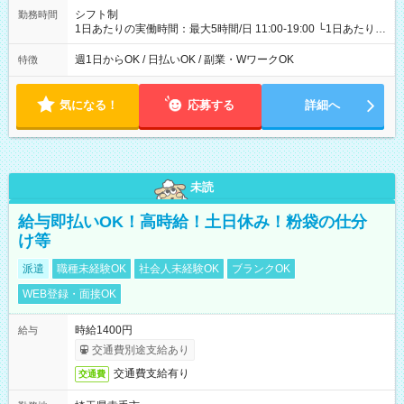
シフト制
勤務時間
1日あたりの実働時間：最大5時間/日 11:00-19:00 └1日あたりの
実働時間：1-5時間 └上記の時間帯内であれば、いつでも勤務可
能！ └平日・土曜日の中で、お好きな曜日でご勤務いただけま
週1日からOK / 日払いOK / 副業・WワークOK
特徴
す！ 【シフト例】 ・11:00～14:00 ・16:30～19:00 ・13:00～
18:00 などのように、自由な働き方が可能なお仕事です！
気になる！
応募する
詳細へ
未読
給与即払いOK！高時給！土日休み！粉袋の仕分
け等
派遣
職種未経験OK
社会人未経験OK
ブランクOK
WEB登録・面接OK
時給1400円
給与
交通費別途支給あり
交通費支給有り
交通費