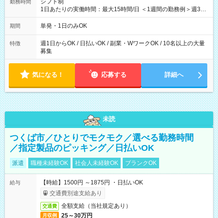
シフト制
勤務時間
1日あたりの実働時間：最大15時間/日 ＜1週間の勤務例＞週3回
勤務 勤務：月・水・金 休み：火・木・土・日 好きな時にお仕事
可能です！ ※1日あたりの最大実働時間は日勤、夜勤共に勤務し
単発・1日のみOK
期間
た時間になります。
週1日からOK / 日払いOK / 副業・WワークOK / 10名以上の大量
特徴
募集
気になる！
応募する
詳細へ
未読
つくば市／ひとりでモクモク／選べる勤務時間
／指定製品のピッキング／日払いOK
派遣
職種未経験OK
社会人未経験OK
ブランクOK
【時給】1500円 ～1875円 ・日払いOK
給与
交通費別途支給あり
全額支給（当社規定あり）
交通費
25～30万円
月収例