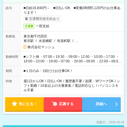
■日給16,840円～ ■日払いOK ■実働3時間5,120円のお仕事あ
給与
ります！
交通費別途支給あり
一部支給
交通費
東京都千代田区
勤務地
東京駅
/
水道橋駅
/
有楽町駅
/
…
株式会社マッシュ
■シフト例 ・07:00～19:30 ・09:00～12:00 ・10:00～17:00 ・
勤務時間
18:00～23:00 ・19:00～07:00 ・20:00～09:00 ・22:00～06:00
etc ★最短で3時間で5,120円のお仕事から 15時間で2万円近く稼
げるお仕事も！ ご希望のお時間に合わせてご紹介！ ※シフトは
■１日のみ・1回だけお仕事OK！
期間
現場によって異なります。 ※勿論、休憩時間はあるのでご安心
ください！
週1日からOK
/
日払いOK
/
履歴書不要
/
副業・WワークOK
/
シ
特徴
フト勤務
/
10名以上の大量募集
/
電話対応なし
/
パソコンスキ
ル不要
気になる！
応募する
詳細へ
掲載日：2026.08.09