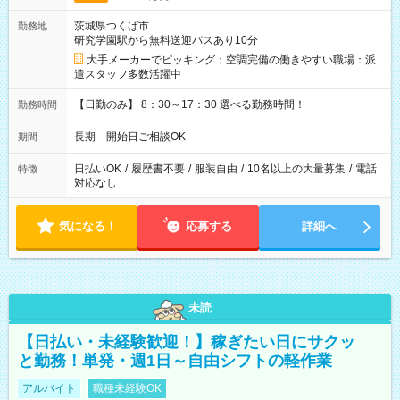
茨城県つくば市
勤務地
研究学園駅から無料送迎バスあり10分
大手メーカーでピッキング：空調完備の働きやすい職場：派
遣スタッフ多数活躍中
【日勤のみ】 8：30～17：30 選べる勤務時間！
勤務時間
長期 開始日ご相談OK
期間
日払いOK
/
履歴書不要
/
服装自由
/
10名以上の大量募集
/
電話
特徴
対応なし
気になる！
応募する
詳細へ
未読
【日払い・未経験歓迎！】稼ぎたい日にサクッ
と勤務！単発・週1日～自由シフトの軽作業
アルバイト
職種未経験OK