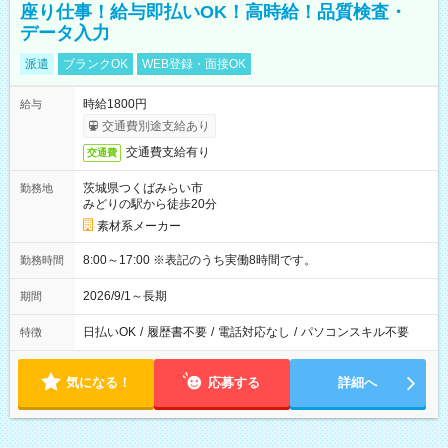
座り仕事！給与即払いOK！高時給！品質検査・
データ入力
派遣
ブランクOK
WEB登録・面接OK
時給1800円
給与
交通費別途支給あり
交通費支給有り
交通費
茨城県つくばみらい市
勤務地
みどりの駅から徒歩20分
素材系メーカー
8:00～17:00 ※表記のうち実働8時間です。
勤務時間
2026/9/1～長期
期間
日払いOK
/
履歴書不要
/
電話対応なし
/
パソコンスキル不要
特徴
気になる！
応募する
詳細へ