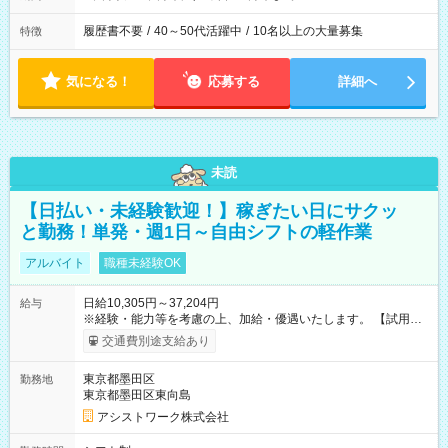
履歴書不要
/
40～50代活躍中
/
10名以上の大量募集
特徴
気になる！
応募する
詳細へ
未読
【日払い・未経験歓迎！】稼ぎたい日にサクッ
と勤務！単発・週1日～自由シフトの軽作業
アルバイト
職種未経験OK
日給10,305円～37,204円
給与
※経験・能力等を考慮の上、加給・優遇いたします。 【試用期
間】試用期間なし
交通費別途支給あり
東京都墨田区
勤務地
東京都墨田区東向島
アシストワーク株式会社