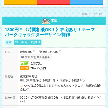
掲載日：2026.08.07
未読
1800円＊《時間相談OK！》在宅あり！テーマ
パークキャラクターデザイン制作
派遣
WEB登録・面接OK
時給1800円 月収例 234,000円
給与
交通費別途支給あり
全額支給
交通費
20～25万円
月収例
東京都中野区
勤務地
中野(東京都)駅から徒歩5分
/
沼袋駅から徒歩16分
＼作品は500以上！誰もが知る大ヒットアニメ・映画の制作
会社+*／
09:30～17:00(実働6時間30分 休憩1時間) ※時短ご相談くださ
勤務時間
い！