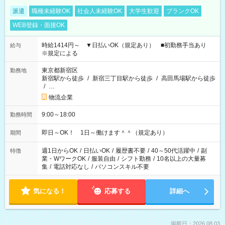
派遣
職種未経験OK
社会人未経験OK
大学生歓迎
ブランクOK
WEB登録・面接OK
時給1414円～ ▼日払いOK（規定あり） ■初勤務手当あり
給与
※規定による
東京都新宿区
勤務地
新宿駅から徒歩
/
新宿三丁目駅から徒歩
/
高田馬場駅から徒歩
/
…
物流企業
9:00～18:00
勤務時間
即日～OK！ 1日～働けます＾＾（規定あり）
期間
週1日からOK
/
日払いOK
/
履歴書不要
/
40～50代活躍中
/
副
特徴
業・WワークOK
/
服装自由
/
シフト勤務
/
10名以上の大量募
集
/
電話対応なし
/
パソコンスキル不要
気になる！
応募する
詳細へ
掲載日：2026.08.03