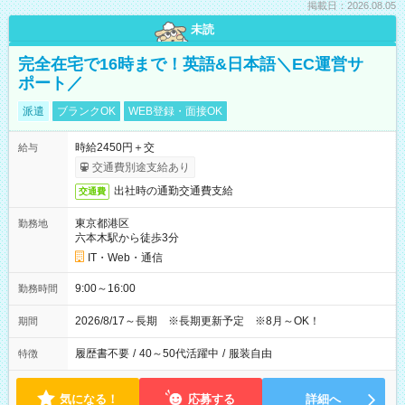
掲載日：2026.08.05
未読
完全在宅で16時まで！英語&日本語＼EC運営サ
ポート／
派遣
ブランクOK
WEB登録・面接OK
時給2450円＋交
給与
交通費別途支給あり
出社時の通勤交通費支給
交通費
東京都港区
勤務地
六本木駅から徒歩3分
IT・Web・通信
9:00～16:00
勤務時間
2026/8/17～長期 ※長期更新予定 ※8月～OK！
期間
履歴書不要
/
40～50代活躍中
/
服装自由
特徴
気になる！
応募する
詳細へ