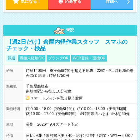
気になる！
応募する
詳細へ
未読
【週2日だけ】倉庫内軽作業スタッフ スマホの
チェック・検品
派遣
職種未経験OK
ブランクOK
WEB登録・面接OK
時給1400円 ※実働8時間を超える勤務、22時～翌5時勤務の場
給与
合25％割増：時給1750円
千葉県船橋市
勤務地
南船橋駅から徒歩10分程度
スマートフォンを取り扱う倉庫
(1)9:00～18:00（実働8時間） (2)10:00～18:00（実働7時間）
勤務時間
(3)10:00～17:00（実働6時間） ※時間帯選べます ※休憩60分
長期 2026年9月スタート予定
期間
日払いOK
/
履歴書不要
/
40～50代活躍中
/
副業・WワークOK
/
特徴