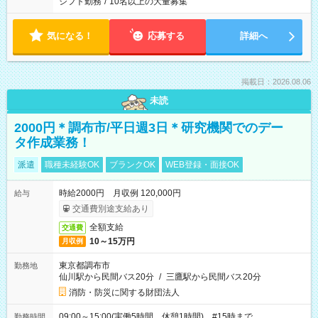
シフト勤務
/
10名以上の大量募集
気になる！
応募する
詳細へ
掲載日：2026.08.06
未読
2000円＊調布市/平日週3日＊研究機関でのデー
タ作成業務！
派遣
職種未経験OK
ブランクOK
WEB登録・面接OK
時給2000円 月収例 120,000円
給与
交通費別途支給あり
全額支給
交通費
10～15万円
月収例
東京都調布市
勤務地
仙川駅から民間バス20分
/
三鷹駅から民間バス20分
消防・防災に関する財団法人
09:00～15:00(実働5時間 休憩1時間) #15時まで
勤務時間