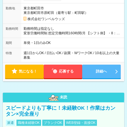
ンビニATMから 日払い分を引き落とせます！ 【試用期間】試
用期間なし
東京都町田市
勤務地
東京都町田市原町田（最寄り駅：町田駅）
株式会社ワンベルウッズ
勤務時間は指定なし
勤務時間
変形労働時間制 想定労働時間160時間/月 【シフト例】 ・8：00
～21：00
単発・1日のみOK
期間
週1日からOK / 日払いOK / 副業・WワークOK / 10名以上の大量
特徴
募集
気になる！
応募する
詳細へ
未読
スピードよりも丁寧に！未経験OK！作業はカン
タン×完全座り
派遣
職種未経験OK
ブランクOK
WEB登録・面接OK