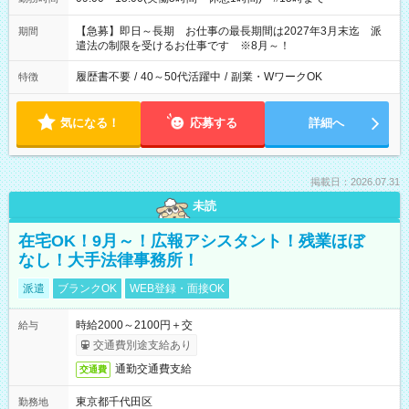
【急募】即日～長期 お仕事の最長期間は2027年3月末迄 派
期間
遣法の制限を受けるお仕事です ※8月～！
履歴書不要
/
40～50代活躍中
/
副業・WワークOK
特徴
気になる！
応募する
詳細へ
掲載日：2026.07.31
未読
在宅OK！9月～！広報アシスタント！残業ほぼ
なし！大手法律事務所！
派遣
ブランクOK
WEB登録・面接OK
時給2000～2100円＋交
給与
交通費別途支給あり
通勤交通費支給
交通費
東京都千代田区
勤務地