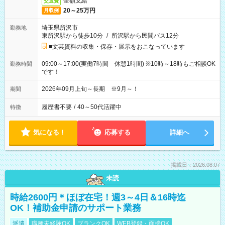
全額支給
交通費
20～25万円
月収例
埼玉県所沢市
勤務地
東所沢駅から徒歩10分
/
所沢駅から民間バス12分
■文芸資料の収集・保存・展示をおこなっています
09:00～17:00(実働7時間 休憩1時間) ※10時～18時もご相談OK
勤務時間
です！
2026年09月上旬～長期 ※9月～！
期間
履歴書不要
/
40～50代活躍中
特徴
気になる！
応募する
詳細へ
掲載日：2026.08.07
未読
時給2600円＊ほぼ在宅！週3～4日＆16時迄
OK！補助金申請のサポート業務
派遣
職種未経験OK
ブランクOK
WEB登録・面接OK