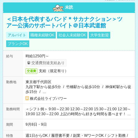
未読
＜日本を代表するバンド＊サカナクション＞ツ
アー公演のサポートバイト＠日本武道館
アルバイト
職種未経験OK
社会人未経験OK
大学生歓迎
ブランクOK
時給1250円～
給与
交通費別途支給あり
支給（規定有り）
交通費
東京都千代田区
勤務地
九段下駅から徒歩5分
/
竹橋駅から徒歩10分
/
神保町駅から徒
歩15分
/
…
株式会社ライブパワー
＜シフト例＞ 9:00～22:30 12:30～22:00 15:30～21:00 12:30～
勤務時間
19:00 12:30～22:00 上記の時間から好きな時間を選べます！ ※
時間は変更となる可能性があります
9月8日・9日
期間
週1日からOK
/
履歴書不要
/
副業・WワークOK
/
シフト勤務
/
特徴