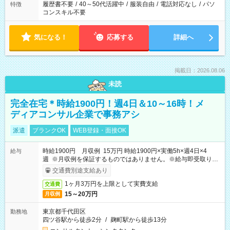
履歴書不要
/
40～50代活躍中
/
服装自由
/
電話対応なし
/
パソ
特徴
コンスキル不要
気になる！
応募する
詳細へ
掲載日：2026.08.06
未読
完全在宅＊時給1900円！週4日＆10～16時！メ
ディアコンサル企業で事務アシ
派遣
ブランクOK
WEB登録・面接OK
時給1900円 月収例 15万円 時給1900円×実働5h×週4日×4
給与
週 ※月収例を保証するものではありません。※給与即受取りサ
ービス利用可（利用条件有）
交通費別途支給あり
1ヶ月3万円を上限として実費支給
交通費
15～20万円
月収例
東京都千代田区
勤務地
四ツ谷駅から徒歩2分
/
麹町駅から徒歩13分