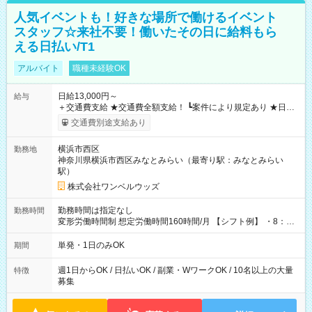
人気イベントも！好きな場所で働けるイベント
スタッフ☆来社不要！働いたその日に給料もら
える日払い/T1
アルバイト
職種未経験OK
日給13,000円～
給与
＋交通費支給 ★交通費全額支給！ ┗案件により規定あり ★日払
いOK！（規定あり） ┗働いたその日に現金GET♪ お仕事後はコ
交通費別途支給あり
ンビニATMから 日払い分を引き落とせます！ 【試用期間】試
用期間なし
横浜市西区
勤務地
神奈川県横浜市西区みなとみらい（最寄り駅：みなとみらい
駅）
株式会社ワンベルウッズ
勤務時間は指定なし
勤務時間
変形労働時間制 想定労働時間160時間/月 【シフト例】 ・8：00
～21：00
単発・1日のみOK
期間
週1日からOK / 日払いOK / 副業・WワークOK / 10名以上の大量
特徴
募集