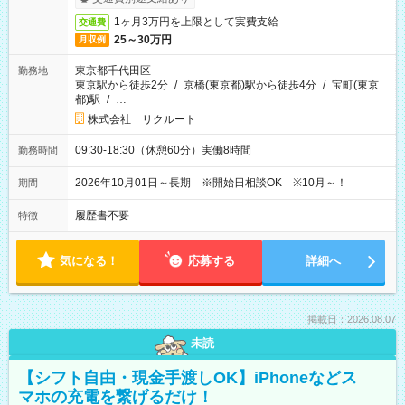
1ヶ月3万円を上限として実費支給
交通費
25～30万円
月収例
東京都千代田区
勤務地
東京駅から徒歩2分
/
京橋(東京都)駅から徒歩4分
/
宝町(東京
都)駅
/
…
株式会社 リクルート
09:30-18:30（休憩60分）実働8時間
勤務時間
2026年10月01日～長期 ※開始日相談OK ※10月～！
期間
履歴書不要
特徴
気になる！
応募する
詳細へ
掲載日：2026.08.07
未読
【シフト自由・現金手渡しOK】iPhoneなどス
マホの充電を繋げるだけ！