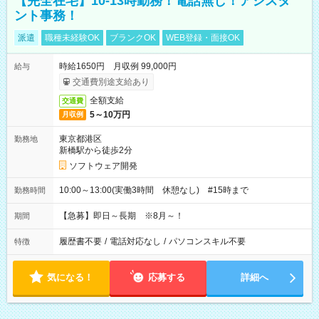
【完全在宅】10-13時勤務！電話無し！アシスタ
ント事務！
派遣
職種未経験OK
ブランクOK
WEB登録・面接OK
時給1650円 月収例 99,000円
給与
交通費別途支給あり
全額支給
交通費
5～10万円
月収例
東京都港区
勤務地
新橋駅から徒歩2分
ソフトウェア開発
10:00～13:00(実働3時間 休憩なし) #15時まで
勤務時間
【急募】即日～長期 ※8月～！
期間
履歴書不要
/
電話対応なし
/
パソコンスキル不要
特徴
気になる！
応募する
詳細へ