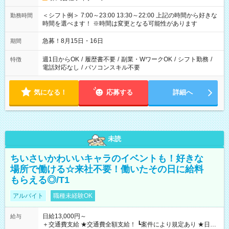
＜シフト例＞ 7:00～23:00 13:30～22:00 上記の時間から好きな
勤務時間
時間を選べます！ ※時間は変更となる可能性があります
急募！8月15日・16日
期間
週1日からOK
/
履歴書不要
/
副業・WワークOK
/
シフト勤務
/
特徴
電話対応なし
/
パソコンスキル不要
気になる！
応募する
詳細へ
未読
ちいさいかわいいキャラのイベントも！好きな
場所で働ける☆来社不要！働いたその日に給料
もらえる◎/T1
アルバイト
職種未経験OK
日給13,000円～
給与
＋交通費支給 ★交通費全額支給！ ┗案件により規定あり ★日払