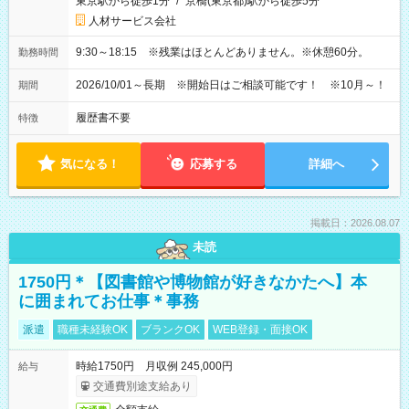
東京駅から徒歩1分
/
京橋(東京都)駅から徒歩5分
人材サービス会社
9:30～18:15 ※残業はほとんどありません。※休憩60分。
勤務時間
2026/10/01～長期 ※開始日はご相談可能です！ ※10月～！
期間
履歴書不要
特徴
気になる！
応募する
詳細へ
掲載日：2026.08.07
未読
1750円＊【図書館や博物館が好きなかたへ】本
に囲まれてお仕事＊事務
派遣
職種未経験OK
ブランクOK
WEB登録・面接OK
時給1750円 月収例 245,000円
給与
交通費別途支給あり