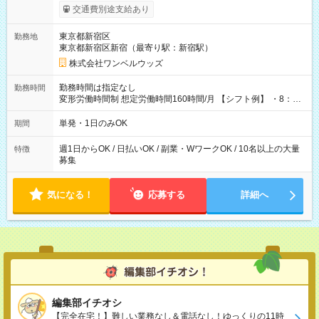
いOK！（規定あり） ┗働いたその日に現金GET♪ お仕事後はコ
交通費別途支給あり
ンビニATMから 日払い分を引き落とせます！ 【試用期間】試
用期間なし
東京都新宿区
勤務地
東京都新宿区新宿（最寄り駅：新宿駅）
株式会社ワンベルウッズ
勤務時間は指定なし
勤務時間
変形労働時間制 想定労働時間160時間/月 【シフト例】 ・8：00
～21：00
単発・1日のみOK
期間
週1日からOK / 日払いOK / 副業・WワークOK / 10名以上の大量
特徴
募集
気になる！
応募する
詳細へ
編集部イチオシ
【完全在宅！】難しい業務なし＆電話なし！ゆっくりの11時