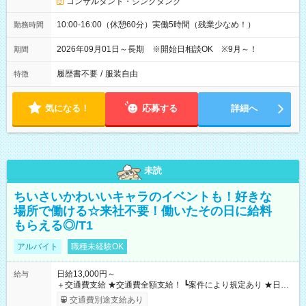
コンサルタント・シンクタンク
10:00-16:00（休憩60分）実働5時間（残業少なめ！）
勤務時間
2026年09月01日～長期 ※開始日相談OK ※9月～！
期間
履歴書不要
/
服装自由
特徴
気になる！
応募する
詳細へ
未読
ちいさいかわいいキャラのイベントも！好きな
場所で働ける☆来社不要！働いたその日に給料
もらえる◎/T1
アルバイト
職種未経験OK
日給13,000円～
給与
＋交通費支給 ★交通費全額支給！ ┗案件により規定あり ★日払
いOK！（規定あり） ┗働いたその日に現金GET♪ お仕事後はコ
交通費別途支給あり