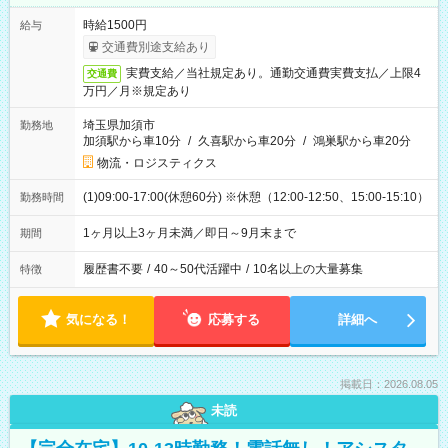
時給1500円
給与
交通費別途支給あり
実費支給／当社規定あり。通勤交通費実費支払／上限4
交通費
万円／月※規定あり
埼玉県加須市
勤務地
加須駅から車10分
/
久喜駅から車20分
/
鴻巣駅から車20分
物流・ロジスティクス
(1)09:00-17:00(休憩60分) ※休憩（12:00-12:50、15:00-15:10）
勤務時間
1ヶ月以上3ヶ月未満／即日～9月末まで
期間
履歴書不要
/
40～50代活躍中
/
10名以上の大量募集
特徴
気になる！
応募する
詳細へ
掲載日：2026.08.05
未読