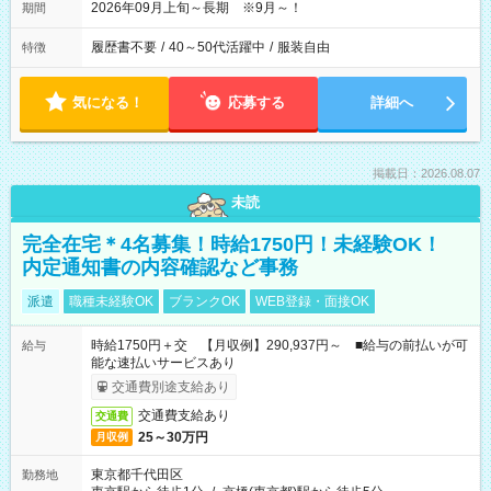
2026年09月上旬～長期 ※9月～！
期間
履歴書不要
/
40～50代活躍中
/
服装自由
特徴
気になる！
応募する
詳細へ
掲載日：2026.08.07
未読
完全在宅＊4名募集！時給1750円！未経験OK！
内定通知書の内容確認など事務
派遣
職種未経験OK
ブランクOK
WEB登録・面接OK
時給1750円＋交 【月収例】290,937円～ ■給与の前払いが可
給与
能な速払いサービスあり
交通費別途支給あり
交通費支給あり
交通費
25～30万円
月収例
東京都千代田区
勤務地