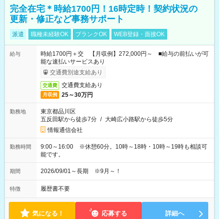
完全在宅＊時給1700円！16時定時！契約状況の
更新・修正など事務サポート
派遣
職種未経験OK
ブランクOK
WEB登録・面接OK
時給1700円＋交 【月収例】272,000円～ ■給与の前払いが可
給与
能な速払いサービスあり
交通費別途支給あり
交通費支給あり
交通費
25～30万円
月収例
東京都品川区
勤務地
五反田駅から徒歩7分
/
大崎広小路駅から徒歩5分
情報通信会社
9:00～16:00 ※休憩60分。10時～18時・10時～19時も相談可
勤務時間
能です。
2026/09/01～長期 ※9月～！
期間
履歴書不要
特徴
気になる！
応募する
詳細へ