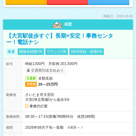
掲載日：2026.08.06
未読
【大宮駅徒歩すぐ】長期×安定！事務センタ
ー！電話ナシ
派遣
職種未経験OK
ブランクOK
WEB登録・面接OK
時給1300円 月収例 201,500円
給与
交通費別途支給あり
全額支給
交通費
20～25万円
月収例
さいたま市大宮区
勤務地
大宮(埼玉県)駅から徒歩3分
事務代行業
08:30～17:15(実働7時間45分 休憩1時間)
勤務時間
2026年08月下旬～長期 ※8月～！
期間