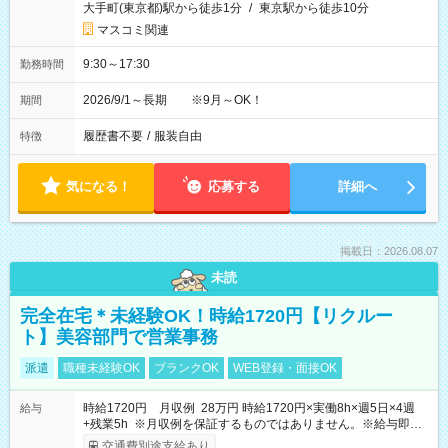
大手町(東京都)駅から徒歩1分
/
東京駅から徒歩10分
マスコミ関連
9:30～17:30
勤務時間
2026/9/1～長期 ※9月～OK！
期間
履歴書不要
/
服装自由
特徴
気になる！
応募する
詳細へ
掲載日：2026.08.07
未読
完全在宅＊未経験OK！時給1720円【リクルー
ト】美容部門で営業事務
派遣
職種未経験OK
ブランクOK
WEB登録・面接OK
時給1720円 月収例 28万円 時給1720円×実働8h×週5日×4週
給与
+残業5h ※月収例を保証するものではありません。※給与即受
取りサービス利用可（利用条件有）
交通費別途支給あり