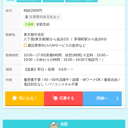
時給2600円
給与
交通費別途支給あり
全額支給
交通費
東京都中央区
勤務地
八丁堀(東京都)駅から徒歩2分
/
茅場町駅から徒歩6分
建設業界向けのAIサービスの提供など
10:00～17:00(実働6時間 休憩1時間) ※定時：10:00～
勤務時間
19:00（※終わりの時間：16:00～19:00で相談可！）
【急募】即日～長期 ※8月～！
期間
履歴書不要
/
40～50代活躍中
/
副業・WワークOK
/
服装自由
/
特徴
電話対応なし
/
パソコンスキル不要
気になる！
応募する
詳細へ
未読