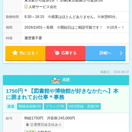
東京駅から徒歩1分
/
京橋(東京都)駅から徒歩5分
人材サービス会社
9:30～18:15 ※残業はほとんどありません。※休憩60分。
勤務時間
2026/10/01～長期 ※開始日はご相談可能です！ ※10月～！
期間
履歴書不要
特徴
気になる！
応募する
詳細へ
掲載日：2026.08.07
未読
1750円＊【図書館や博物館が好きなかたへ】本
に囲まれてお仕事＊事務
派遣
職種未経験OK
ブランクOK
WEB登録・面接OK
時給1750円 月収例 245,000円
給与
交通費別途支給あり