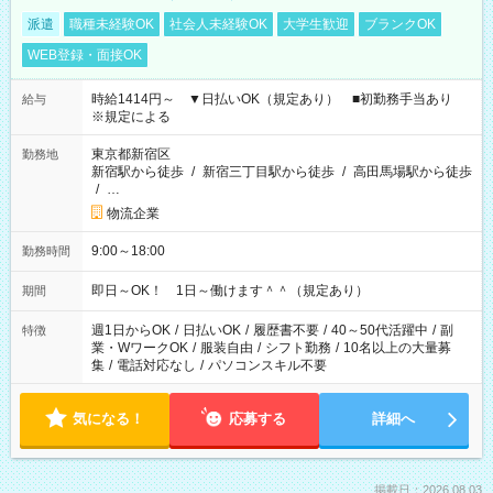
派遣
職種未経験OK
社会人未経験OK
大学生歓迎
ブランクOK
WEB登録・面接OK
時給1414円～ ▼日払いOK（規定あり） ■初勤務手当あり
給与
※規定による
東京都新宿区
勤務地
新宿駅から徒歩
/
新宿三丁目駅から徒歩
/
高田馬場駅から徒歩
/
…
物流企業
9:00～18:00
勤務時間
即日～OK！ 1日～働けます＾＾（規定あり）
期間
週1日からOK
/
日払いOK
/
履歴書不要
/
40～50代活躍中
/
副
特徴
業・WワークOK
/
服装自由
/
シフト勤務
/
10名以上の大量募
集
/
電話対応なし
/
パソコンスキル不要
気になる！
応募する
詳細へ
掲載日：2026.08.03