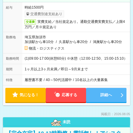
時給1500円
給与
交通費別途支給あり
実費支給／当社規定あり。通勤交通費実費支払／上限4
交通費
万円／月※規定あり
埼玉県加須市
勤務地
加須駅から車10分
/
久喜駅から車20分
/
鴻巣駅から車20分
物流・ロジスティクス
(1)09:00-17:00(休憩60分) ※休憩（12:00-12:50、15:00-15:10）
勤務時間
1ヶ月以上3ヶ月未満／即日～9月末まで
期間
履歴書不要
/
40～50代活躍中
/
10名以上の大量募集
特徴
気になる！
応募する
詳細へ
掲載日：2026.08.05
未読