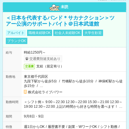
未読
＜日本を代表するバンド＊サカナクション＞ツ
アー公演のサポートバイト＠日本武道館
アルバイト
職種未経験OK
社会人未経験OK
大学生歓迎
ブランクOK
時給1250円～
給与
交通費別途支給あり
支給（規定有り）
交通費
東京都千代田区
勤務地
九段下駅から徒歩5分
/
竹橋駅から徒歩10分
/
神保町駅から徒
歩15分
/
…
株式会社ライブパワー
＜シフト例＞ 9:00～22:30 12:30～22:00 15:30～21:00 12:30～
勤務時間
19:00 12:30～22:00 上記の時間から好きな時間を選べます！ ※
時間は変更となる可能性があります
9月8日・9日
期間
週1日からOK
/
履歴書不要
/
副業・WワークOK
/
シフト勤務
/
特徴