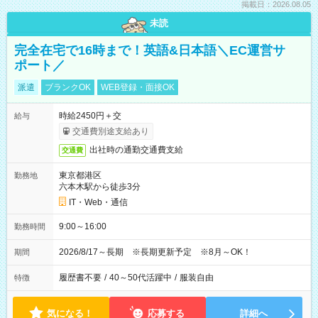
掲載日：2026.08.05
未読
完全在宅で16時まで！英語&日本語＼EC運営サ
ポート／
派遣
ブランクOK
WEB登録・面接OK
時給2450円＋交
給与
交通費別途支給あり
出社時の通勤交通費支給
交通費
東京都港区
勤務地
六本木駅から徒歩3分
IT・Web・通信
9:00～16:00
勤務時間
2026/8/17～長期 ※長期更新予定 ※8月～OK！
期間
履歴書不要
/
40～50代活躍中
/
服装自由
特徴
気になる！
応募する
詳細へ