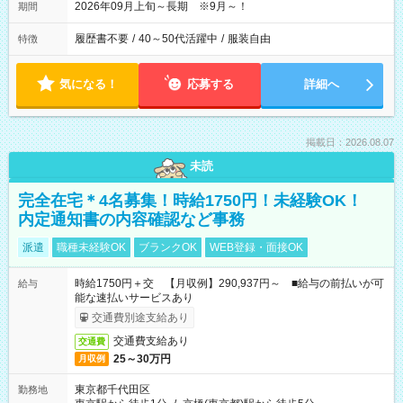
2026年09月上旬～長期 ※9月～！
期間
履歴書不要
/
40～50代活躍中
/
服装自由
特徴
気になる！
応募する
詳細へ
掲載日：2026.08.07
未読
完全在宅＊4名募集！時給1750円！未経験OK！
内定通知書の内容確認など事務
派遣
職種未経験OK
ブランクOK
WEB登録・面接OK
時給1750円＋交 【月収例】290,937円～ ■給与の前払いが可
給与
能な速払いサービスあり
交通費別途支給あり
交通費支給あり
交通費
25～30万円
月収例
東京都千代田区
勤務地