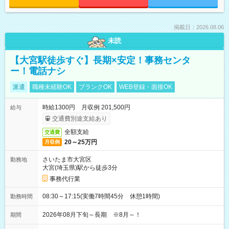
掲載日：2026.08.06
未読
【大宮駅徒歩すぐ】長期×安定！事務センタ
ー！電話ナシ
派遣
職種未経験OK
ブランクOK
WEB登録・面接OK
時給1300円 月収例 201,500円
給与
交通費別途支給あり
全額支給
交通費
20～25万円
月収例
さいたま市大宮区
勤務地
大宮(埼玉県)駅から徒歩3分
事務代行業
08:30～17:15(実働7時間45分 休憩1時間)
勤務時間
2026年08月下旬～長期 ※8月～！
期間