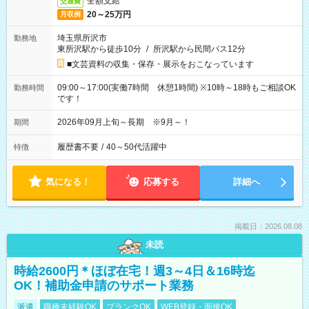
全額支給
交通費
20～25万円
月収例
埼玉県所沢市
勤務地
東所沢駅から徒歩10分
/
所沢駅から民間バス12分
■文芸資料の収集・保存・展示をおこなっています
09:00～17:00(実働7時間 休憩1時間) ※10時～18時もご相談OK
勤務時間
です！
2026年09月上旬～長期 ※9月～！
期間
履歴書不要
/
40～50代活躍中
特徴
気になる！
応募する
詳細へ
掲載日：2026.08.08
未読
時給2600円＊ほぼ在宅！週3～4日＆16時迄
OK！補助金申請のサポート業務
派遣
職種未経験OK
ブランクOK
WEB登録・面接OK