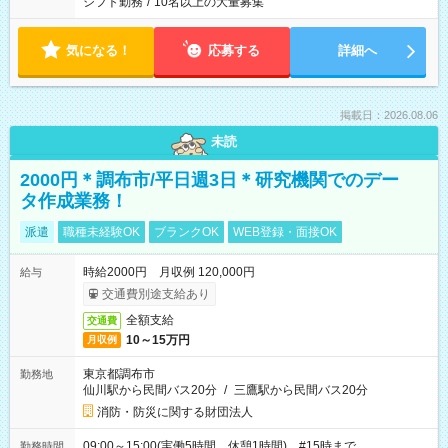
シフト勤務
/
10名以上の大量募集
気になる！
応募する
詳細へ
掲載日：2026.08.06
未読
2000円＊調布市/平日週3日＊研究機関でのデー
タ作成業務！
派遣
職種未経験OK
ブランクOK
WEB登録・面接OK
時給2000円 月収例 120,000円
給与
交通費別途支給あり
全額支給
交通費
10～15万円
月収例
東京都調布市
勤務地
仙川駅から民間バス20分
/
三鷹駅から民間バス20分
消防・防災に関する財団法人
09:00～15:00(実働5時間 休憩1時間) #15時まで
勤務時間