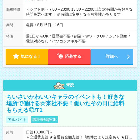
＜シフト例＞ 7:00～23:00 13:30～22:00 上記の時間から好きな
勤務時間
時間を選べます！ ※時間は変更となる可能性があります
急募！8月15日・16日
期間
週1日からOK
/
履歴書不要
/
副業・WワークOK
/
シフト勤務
/
特徴
電話対応なし
/
パソコンスキル不要
気になる！
応募する
詳細へ
未読
ちいさいかわいいキャラのイベントも！好きな
場所で働ける☆来社不要！働いたその日に給料
もらえる◎/T1
アルバイト
職種未経験OK
日給13,000円～
給与
＋交通費支給 ★交通費全額支給！ ┗案件により規定あり ★日払