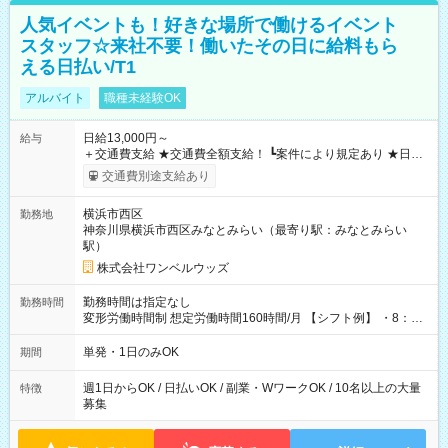
人気イベントも！好きな場所で働けるイベント
スタッフ☆来社不要！働いたその日に給料もら
える日払い/T1
アルバイト
職種未経験OK
日給13,000円～
給与
＋交通費支給 ★交通費全額支給！ ┗案件により規定あり ★日払
いOK！（規定あり） ┗働いたその日に現金GET♪ お仕事後はコ
交通費別途支給あり
ンビニATMから 日払い分を引き落とせます！ 【試用期間】試
用期間なし
横浜市西区
勤務地
神奈川県横浜市西区みなとみらい（最寄り駅：みなとみらい
駅）
株式会社ワンベルウッズ
勤務時間は指定なし
勤務時間
変形労働時間制 想定労働時間160時間/月 【シフト例】 ・8：00
～21：00
単発・1日のみOK
期間
週1日からOK / 日払いOK / 副業・WワークOK / 10名以上の大量
特徴
募集