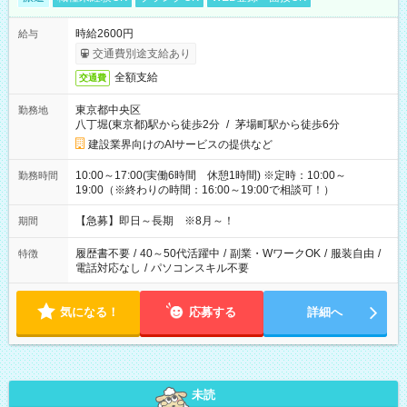
時給2600円
給与
交通費別途支給あり
全額支給
交通費
東京都中央区
勤務地
八丁堀(東京都)駅から徒歩2分
/
茅場町駅から徒歩6分
建設業界向けのAIサービスの提供など
10:00～17:00(実働6時間 休憩1時間) ※定時：10:00～
勤務時間
19:00（※終わりの時間：16:00～19:00で相談可！）
【急募】即日～長期 ※8月～！
期間
履歴書不要
/
40～50代活躍中
/
副業・WワークOK
/
服装自由
/
特徴
電話対応なし
/
パソコンスキル不要
気になる！
応募する
詳細へ
未読