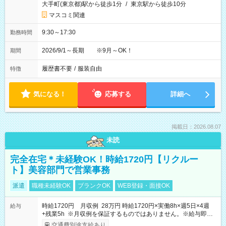
大手町(東京都)駅から徒歩1分
/
東京駅から徒歩10分
マスコミ関連
9:30～17:30
勤務時間
2026/9/1～長期 ※9月～OK！
期間
履歴書不要
/
服装自由
特徴
気になる！
応募する
詳細へ
掲載日：2026.08.07
未読
完全在宅＊未経験OK！時給1720円【リクルー
ト】美容部門で営業事務
派遣
職種未経験OK
ブランクOK
WEB登録・面接OK
時給1720円 月収例 28万円 時給1720円×実働8h×週5日×4週
給与
+残業5h ※月収例を保証するものではありません。※給与即受
取りサービス利用可（利用条件有）
交通費別途支給あり