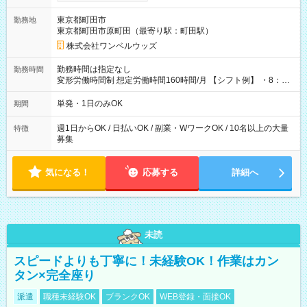
ンビニATMから 日払い分を引き落とせます！ 【試用期間】試
用期間なし
東京都町田市
勤務地
東京都町田市原町田（最寄り駅：町田駅）
株式会社ワンベルウッズ
勤務時間は指定なし
勤務時間
変形労働時間制 想定労働時間160時間/月 【シフト例】 ・8：00
～21：00
単発・1日のみOK
期間
週1日からOK / 日払いOK / 副業・WワークOK / 10名以上の大量
特徴
募集
気になる！
応募する
詳細へ
未読
スピードよりも丁寧に！未経験OK！作業はカン
タン×完全座り
派遣
職種未経験OK
ブランクOK
WEB登録・面接OK