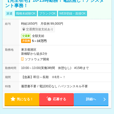
【完全在宅】10-13時勤務！電話無し！アシスタ
ント事務！
派遣
職種未経験OK
ブランクOK
WEB登録・面接OK
時給1650円 月収例 99,000円
給与
交通費別途支給あり
全額支給
交通費
5～10万円
月収例
東京都港区
勤務地
新橋駅から徒歩2分
ソフトウェア開発
10:00～13:00(実働3時間 休憩なし) #15時まで
勤務時間
【急募】即日～長期 ※8月～！
期間
履歴書不要
/
電話対応なし
/
パソコンスキル不要
特徴
気になる！
応募する
詳細へ