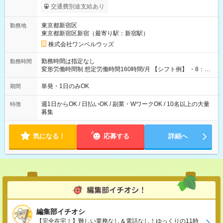
いOK！（規定あり） ┗働いたその日に現金GET♪ お仕事後はコ
交通費別途支給あり
ンビニATMから 日払い分を引き落とせます！ 【試用期間】試
用期間なし
東京都新宿区
勤務地
東京都新宿区新宿（最寄り駅：新宿駅）
株式会社ワンベルウッズ
勤務時間は指定なし
勤務時間
変形労働時間制 想定労働時間160時間/月 【シフト例】 ・8：00
～21：00
単発・1日のみOK
期間
週1日からOK / 日払いOK / 副業・WワークOK / 10名以上の大量
特徴
募集
気になる！
応募する
詳細へ
編集部イチオシ
【完全在宅！】難しい業務なし＆電話なし！ゆっくりの11時