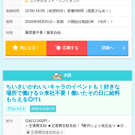
コンサルタント・シンクタンク
10:00-16:00（休憩60分）実働5時間（残業少なめ！）
勤務時間
2026年09月01日～長期 ※開始日相談OK ※9月～！
期間
履歴書不要
/
服装自由
特徴
気になる！
応募する
詳細へ
未読
ちいさいかわいいキャラのイベントも！好きな
場所で働ける☆来社不要！働いたその日に給料
もらえる◎/T1
アルバイト
職種未経験OK
日給13,000円～
給与
＋交通費支給 ★交通費全額支給！ ┗案件により規定あり ★日払
いOK！（規定あり） ┗働いたその日に現金GET♪ お仕事後はコ
交通費別途支給あり