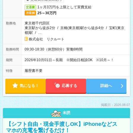
1ヶ月3万円を上限として実費支給
交通費
25～30万円
月収例
東京都千代田区
勤務地
東京駅から徒歩2分
/
京橋(東京都)駅から徒歩4分
/
宝町(東京
都)駅
/
…
株式会社 リクルート
09:30-18:30（休憩60分）実働8時間
勤務時間
2026年10月01日～長期 ※開始日相談OK ※10月～！
期間
履歴書不要
特徴
気になる！
応募する
詳細へ
掲載日：2026.08.07
未読
【シフト自由・現金手渡しOK】iPhoneなどス
マホの充電を繋げるだけ！