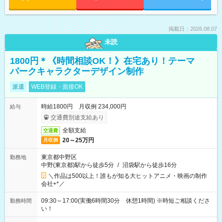
掲載日：2026.08.07
未読
1800円＊《時間相談OK！》在宅あり！テーマ
パークキャラクターデザイン制作
派遣
WEB登録・面接OK
時給1800円 月収例 234,000円
給与
交通費別途支給あり
全額支給
交通費
20～25万円
月収例
東京都中野区
勤務地
中野(東京都)駅から徒歩5分
/
沼袋駅から徒歩16分
＼作品は500以上！誰もが知る大ヒットアニメ・映画の制作
会社+*／
09:30～17:00(実働6時間30分 休憩1時間) ※時短ご相談くださ
勤務時間
い！