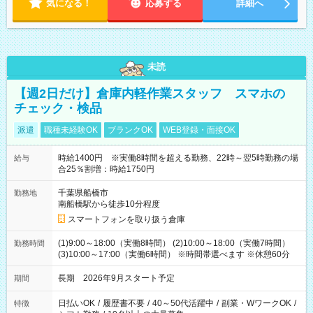
気になる！
応募する
詳細へ
未読
【週2日だけ】倉庫内軽作業スタッフ スマホの
チェック・検品
派遣
職種未経験OK
ブランクOK
WEB登録・面接OK
時給1400円 ※実働8時間を超える勤務、22時～翌5時勤務の場
給与
合25％割増：時給1750円
千葉県船橋市
勤務地
南船橋駅から徒歩10分程度
スマートフォンを取り扱う倉庫
(1)9:00～18:00（実働8時間） (2)10:00～18:00（実働7時間）
勤務時間
(3)10:00～17:00（実働6時間） ※時間帯選べます ※休憩60分
長期 2026年9月スタート予定
期間
日払いOK
/
履歴書不要
/
40～50代活躍中
/
副業・WワークOK
/
特徴