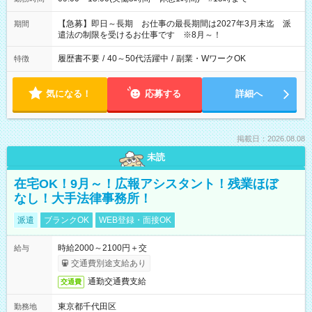
【急募】即日～長期 お仕事の最長期間は2027年3月末迄 派
期間
遣法の制限を受けるお仕事です ※8月～！
履歴書不要
/
40～50代活躍中
/
副業・WワークOK
特徴
気になる！
応募する
詳細へ
掲載日：2026.08.08
未読
在宅OK！9月～！広報アシスタント！残業ほぼ
なし！大手法律事務所！
派遣
ブランクOK
WEB登録・面接OK
時給2000～2100円＋交
給与
交通費別途支給あり
通勤交通費支給
交通費
東京都千代田区
勤務地