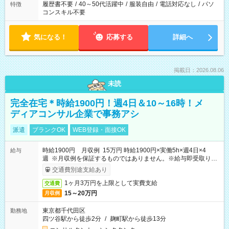
履歴書不要
/
40～50代活躍中
/
服装自由
/
電話対応なし
/
パソ
特徴
コンスキル不要
気になる！
応募する
詳細へ
掲載日：2026.08.06
未読
完全在宅＊時給1900円！週4日＆10～16時！メ
ディアコンサル企業で事務アシ
派遣
ブランクOK
WEB登録・面接OK
時給1900円 月収例 15万円 時給1900円×実働5h×週4日×4
給与
週 ※月収例を保証するものではありません。※給与即受取りサ
ービス利用可（利用条件有）
交通費別途支給あり
1ヶ月3万円を上限として実費支給
交通費
15～20万円
月収例
東京都千代田区
勤務地
四ツ谷駅から徒歩2分
/
麹町駅から徒歩13分