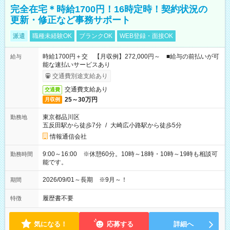
完全在宅＊時給1700円！16時定時！契約状況の
更新・修正など事務サポート
派遣
職種未経験OK
ブランクOK
WEB登録・面接OK
時給1700円＋交 【月収例】272,000円～ ■給与の前払いが可
給与
能な速払いサービスあり
交通費別途支給あり
交通費支給あり
交通費
25～30万円
月収例
東京都品川区
勤務地
五反田駅から徒歩7分
/
大崎広小路駅から徒歩5分
情報通信会社
9:00～16:00 ※休憩60分。10時～18時・10時～19時も相談可
勤務時間
能です。
2026/09/01～長期 ※9月～！
期間
履歴書不要
特徴
気になる！
応募する
詳細へ