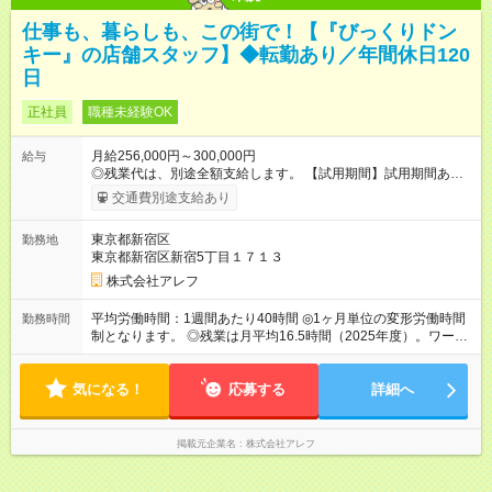
仕事も、暮らしも、この街で！【『びっくりドン
キー』の店舗スタッフ】◆転勤あり／年間休日120
日
正社員
職種未経験OK
月給256,000円～300,000円
給与
◎残業代は、別途全額支給します。 【試用期間】試用期間あり
試用期間の長さ：3ヶ月 雇用形態、給与は本採用時と同じです。
交通費別途支給あり
東京都新宿区
勤務地
東京都新宿区新宿5丁目１７１３
株式会社アレフ
平均労働時間：1週間あたり40時間 ◎1ヶ月単位の変形労働時間
勤務時間
制となります。 ◎残業は月平均16.5時間（2025年度）。ワーク
ライフバランス充実のため、働きやすい環境づくりを推進して
います。 平均労働時間：1週間あたり40時間 ◎1ヶ月単位の変形
気になる！
労働時間制となります。 ◎残業は月平均16.5時間（2025年
応募する
詳細へ
度）。ワークライフバランス充実のため、働きやすい環境づく
りを推進しています。
掲載元企業名
株式会社アレフ