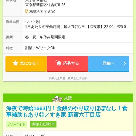
東京都新宿区
勤務地
同時給）
東京都新宿区住吉町8-25
株式会社すき家
シフト制
勤務時間
1日あたりの実働時間：最大7時間/日 【深夜帯】22:00～翌5:00
週2日～・1日2h～OK◎ ※22:00から翌5:00までは18歳以上の方
のみ勤務可能です（18歳未満の深夜業務禁止のため） ★深夜で
春・夏・冬休み期間限定
期間
も安心して働けます★ すき家では、ワンオペを禁止していま
す。 必ず、2名以上での勤務を行いますので、安心して働けま
副業・WワークOK
特徴
す。
気になる！
応募する
詳細へ
掲載元企業名
株式会社すき家
未読
深夜で時給1663円！金銭のやり取りほぼなし！食
事補助もあり◎／すき家 新宿六丁目店
アルバイト
職種未経験OK