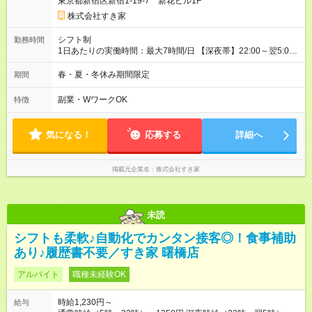
東京都新宿区新宿1-19-7 新花ビル1F
株式会社すき家
シフト制
勤務時間
1日あたりの実働時間：最大7時間/日 【深夜帯】22:00～翌5:00
週2日～・1日2h～OK◎ ※22:00から翌5:00までは18歳以上の方
のみ勤務可能です（18歳未満の深夜業務禁止のため） ★深夜で
春・夏・冬休み期間限定
期間
も安心して働けます★ すき家では、ワンオペを禁止していま
す。 必ず、2名以上での勤務を行いますので、安心して働けま
副業・WワークOK
特徴
す。
気になる！
応募する
詳細へ
掲載元企業名
株式会社すき家
未読
シフトも柔軟♪自動化でカンタン接客◎！食事補助
あり♪履歴書不要／すき家 曙橋店
アルバイト
職種未経験OK
時給1,230円～
給与