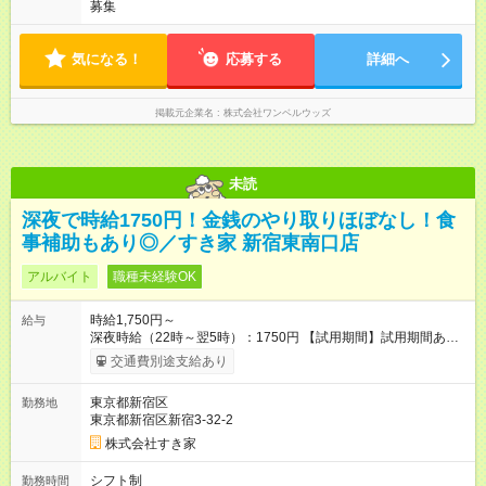
募集
気になる！
応募する
詳細へ
掲載元企業名
株式会社ワンベルウッズ
未読
深夜で時給1750円！金銭のやり取りほぼなし！食
事補助もあり◎／すき家 新宿東南口店
アルバイト
職種未経験OK
時給1,750円～
給与
深夜時給（22時～翌5時）：1750円 【試用期間】試用期間あり
試用期間の長さ：1ヶ月 雇用形態、給与は本採用時と同じです。
交通費別途支給あり
試用期間の実態は30日（※条件変更なし）ですが、切り上げで
一ヶ月とさせていただきます。 研修制度あり：15時間(研修中も
東京都新宿区
勤務地
同時給）
東京都新宿区新宿3-32-2
株式会社すき家
シフト制
勤務時間