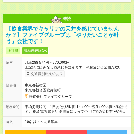
未読
【飲食業界でキャリアの天井を感じていません
か？】ファイブグループは「やりたいことが叶
う」会社です！
正社員
職種未経験OK
月給288,574円～570,000円
給与
上記額にはみなし残業代を含みます。※超過分は全額支給いたし
ます。 みなし残業代 55,495円／月 みなし残業時間 36時間／月
交通費別途支給あり
■昇給あり 年2回の給与査定による ■賞与あり ■前払い賞与あり
金額に関しては年次で変動あり ■昇格あり ■役職手当 ■深夜手当
東京都新宿区
勤務地
■残業手当あり ■交通費支給（上限3万円/月） ■引越し手当 敷
東京都新宿区歌舞伎町
金・礼金・保証金・保険料の初期費用+荷物運搬費を支給 ※規定
あり ■積立金制度 給与ならびに賞与から積立を行える(年利2%)
株式会社ファイブグループ
シフトは22:00～翌5:00の深夜帯に入ってもらうこともありま
す。 一般的な飲食業では、この深夜帯のお給料は「みなし」と
平均労働時間：1日あたり8時間 14：00～翌5：00の間の勤務で
勤務時間
して基本給に含まれることがしばしば・・・ でもファイブでは
す。 ※終電考慮あり ※曜日によって少々時間の変動有 ■変形労
「別途」深夜手当を支給！ ただキツいだけの深夜業務では心か
働時間制 ■実労働時間：8時間程度 ■休憩時間：1時間程度～2時
ら楽しい接客は出来ません。 頑張りに対しては誠実に向き合っ
間 休憩時間は勤務時間による ■月平均所定労働時間：173時間 ■
10名以上の大量募集
特徴
てしっかり還元することを大事にしています！ 【試用期間】試
平均残業時間：42時間程度 平均労働時間：1日あたり8時間
用期間あり 試用期間の長さ：3ヶ月 雇用形態、給与は本採用時
14：00～翌5：00の間の勤務です。 ※終電考慮あり ※曜日によ