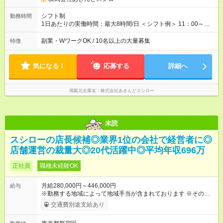
当 ※地域手当2万円やブロック外勤務手当1万5000円が含まれま
す。 ＜水準以上の収入を得られる環境！＞ 全社員の平均年収は
シフト制
勤務時間
603万円（平均月給38万9000円／2025年度実績）で、店長の平
1日あたりの実働時間：最大8時間/日 ＜シフト例＞ 11：00～
均年収は696万円（平均月給43万9000円／2025年度実績）。 さ
20：00、12：00～21：00、15：00～24：00 ※1ヶ月単位の変
らに自己負担額2万円の寮や各種手当があるため「前職より貯金
形労働時間制（週平均実働40時間） ◎残業は月30h程度。1店舗
副業・WワークOK / 10名以上の大量募集
特徴
できている」と話す社員が多くいます！ 【試用期間】試用期間
に複数社員が配属されるためシフトを調整しやすいのが特徴。
あり 試用期間の長さ：3ヶ月 雇用形態、給与は本採用時と同じ
出勤前にジムに通う社員も多くいま す。繁忙期以外は1日通して
です。
働くことがほぼありません！
気になる！
応募する
詳細へ
掲載元企業名
株式会社あきんどスシロー
未読
スシローの店長候補◎業界1位の会社で経営者に◎
店舗運営の裁量大◎20代活躍中◎平均年収696万
正社員
職種未経験OK
月給280,000円～446,000円
給与
※勤務する地域によって地域手当が含まれております ※その他ブ
ロック外勤務手当を支給。1分単位での残業代（100％支給）や
交通費別途支給あり
年3回の賞与、諸手当も別途支給します。 ＜月給例＞ 【例1】転
勤のない「エリア限定勤務制度」の場合 東京23区内勤務の場