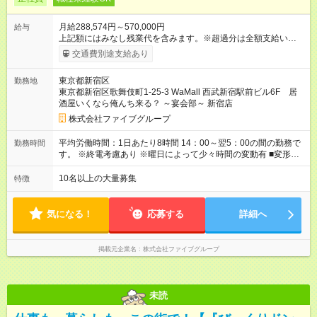
月給288,574円～570,000円
給与
上記額にはみなし残業代を含みます。※超過分は全額支給いたし
ます。 みなし残業代 55,495円／月 みなし残業時間 36時間／月
交通費別途支給あり
■昇給あり 年2回の給与査定による ■賞与あり ■前払い賞与あり
金額に関しては年次で変動あり ■昇格あり ■役職手当 ■深夜手当
東京都新宿区
勤務地
■残業手当あり ■交通費支給（上限3万円/月） ■引越し手当 敷
東京都新宿区歌舞伎町1-25-3 WaMall 西武新宿駅前ビル6F 居
金・礼金・保証金・保険料の初期費用+荷物運搬費を支給 ※規定
酒屋いくなら俺んち来る？ ～宴会部～ 新宿店
あり ■積立金制度 給与ならびに賞与から積立を行える(年利2%)
シフトは22:00～翌5:00の深夜帯に入ってもらうこともありま
株式会社ファイブグループ
す。 一般的な飲食業では、この深夜帯のお給料は「みなし」と
して基本給に含まれることがしばしば・・・ でもファイブでは
平均労働時間：1日あたり8時間 14：00～翌5：00の間の勤務で
勤務時間
「別途」深夜手当を支給！ ただキツいだけの深夜業務では心か
す。 ※終電考慮あり ※曜日によって少々時間の変動有 ■変形労
ら楽しい接客は出来ません。 頑張りに対しては誠実に向き合っ
働時間制 ■実労働時間：8時間程度 ■休憩時間：1時間程度～2時
てしっかり還元することを大事にしています！ 【試用期間】試
間 休憩時間は勤務時間による ■月平均所定労働時間：173時間 ■
10名以上の大量募集
特徴
用期間あり 試用期間の長さ：3ヶ月 雇用形態、給与は本採用時
平均残業時間：42時間程度 平均労働時間：1日あたり8時間
と同じです。
14：00～翌5：00の間の勤務です。 ※終電考慮あり ※曜日によ
って少々時間の変動有 ■変形労働時間制 ■実労働時間：8時間程
気になる！
応募する
詳細へ
度 ■休憩時間：1時間程度～2時間 休憩時間は勤務時間による ■
月平均所定労働時間：173時間 ■平均残業時間：42時間程度
掲載元企業名
株式会社ファイブグループ
未読