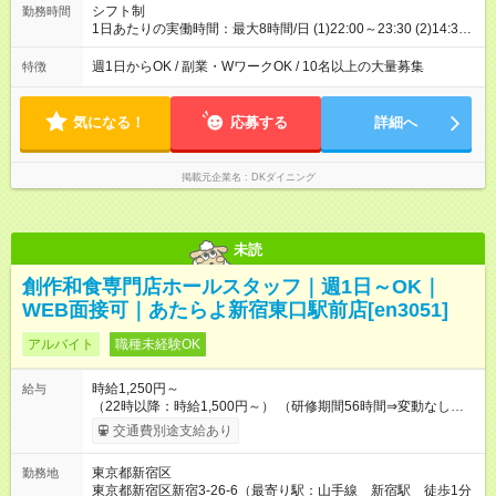
シフト制
勤務時間
1日あたりの実働時間：最大8時間/日 (1)22:00～23:30 (2)14:30
～22:00 ※上記時間から1日3時間～/週1日～OK◎ ※勤務時間の
変動の可能性あり ※22時以降勤務は、18歳以上(法令による) ※
週1日からOK / 副業・WワークOK / 10名以上の大量募集
特徴
高校生は21時まで 週1日勤務～レギュラー勤務まで幅広く大歓
迎♪
気になる！
応募する
詳細へ
掲載元企業名
DKダイニング
未読
創作和食専門店ホールスタッフ｜週1日～OK｜
WEB面接可｜あたらよ新宿東口駅前店[en3051]
アルバイト
職種未経験OK
時給1,250円～
給与
（22時以降：時給1,500円～） （研修期間56時間⇒変動なし） ■
食事補助あり⇒1食200円 ■友人紹介制度あり⇒1人紹介につき最
交通費別途支給あり
大3万円支給！ 【試用期間】試用期間なし
東京都新宿区
勤務地
東京都新宿区新宿3-26-6（最寄り駅：山手線 新宿駅 徒歩1分