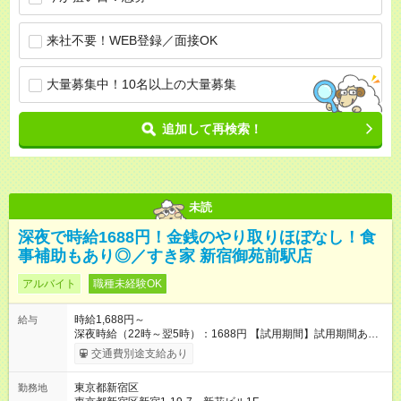
来社不要！WEB登録／面接OK
大量募集中！10名以上の大量募集
追加して再検索！
未読
深夜で時給1688円！金銭のやり取りほぼなし！食
事補助もあり◎／すき家 新宿御苑前駅店
アルバイト
職種未経験OK
時給1,688円～
給与
深夜時給（22時～翌5時）：1688円 【試用期間】試用期間あり
試用期間の長さ：1ヶ月 雇用形態、給与は本採用時と同じです。
交通費別途支給あり
試用期間の実態は30日（※条件変更なし）ですが、切り上げで
一ヶ月とさせていただきます。 研修制度あり：15時間(研修中も
東京都新宿区
勤務地
同時給）