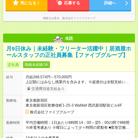
と同じです。
って少々時間の変動有 ■変形労働時間制 ■実労働時間：8時間程
気になる！
応募する
詳細へ
度 ■休憩時間：1時間程度～2時間 休憩時間は勤務時間による ■
月平均所定労働時間：173時間 ■平均残業時間：42時間程度
掲載元企業名
株式会社ファイブグループ
未読
月9日休み｜未経験・フリーター活躍中｜居酒屋ホ
ールスタッフの正社員募集【ファイブグループ】
正社員
職種未経験OK
月給288,574円～570,000円
給与
上記額にはみなし残業代を含みます。※超過分は全額支給いたし
ます。 みなし残業代 55,495円／月 みなし残業時間 36時間／月
交通費別途支給あり
■昇給あり 年2回の給与査定による ■賞与あり ■前払い賞与あり
金額に関しては年次で変動あり ■昇格あり ■役職手当 ■深夜手当
東京都新宿区
勤務地
■残業手当あり ■交通費支給（上限3万円/月） ■引越し手当 敷
東京都新宿区歌舞伎町1-25-3 WaMall 西武新宿駅前ビル6F
金・礼金・保証金・保険料の初期費用+荷物運搬費を支給 ※規定
あり ■積立金制度 給与ならびに賞与から積立を行える(年利2%)
株式会社ファイブグループ
シフトは22:00～翌5:00の深夜帯に入ってもらうこともありま
す。 一般的な飲食業では、この深夜帯のお給料は「みなし」と
平均労働時間：1日あたり8時間 14：00～翌5：00の間で8時間
勤務時間
して基本給に含まれることがしばしば・・・ でもファイブでは
※終電考慮あり ※曜日によって少々時間の変動有 ■変形労働時間
「別途」深夜手当を支給！ ただキツいだけの深夜業務では心か
制 ■実労働時間：8時間程度 ■休憩時間：1時間程度～2時間 休憩
ら楽しい接客は出来ません。 頑張りに対しては誠実に向き合っ
時間は勤務時間による ■月平均所定労働時間：173時間 平均労働