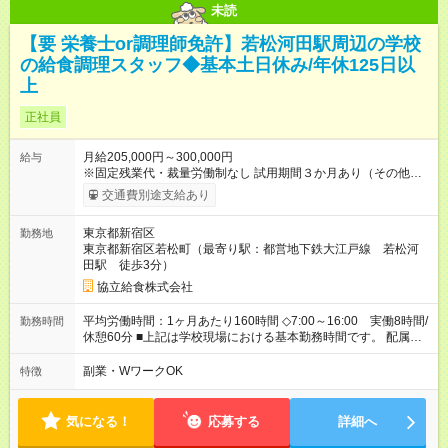
未読
【要 栄養士or調理師免許】若松河田駅周辺の学校
の給食調理スタッフ◆基本土日休み/年休125日以
上
正社員
月給205,000円～300,000円
給与
※固定残業代・裁量労働制なし 試用期間３か月あり（その他雇
用条件に変更無し） 賞与あり（年2回） 交通費支給（社内規定
交通費別途支給あり
による） 【試用期間】試用期間あり 試用期間の長さ：3ヶ月 雇
用形態、給与は本採用時と同じです。
東京都新宿区
勤務地
東京都新宿区若松町（最寄り駅：都営地下鉄大江戸線 若松河
田駅 徒歩3分）
協立給食株式会社
平均労働時間：1ヶ月あたり160時間 ◇7:00～16:00 実働8時間/
勤務時間
休憩60分 ■上記は学校現場における基本勤務時間です。 配属先
により始業時間・終業時間が多少前後します。 ■学校現場配属の
社員を対象に、1年単位の変形労働時間制を導入しております。
副業・WワークOK
特徴
■労働時間8時間未満となる勤務日でも、「1日勤務」として扱わ
れます。 平均労働時間：1ヶ月あたり160時間 ◇7:00～16:00
実働8時間/休憩60分 ■上記は学校現場における基本勤務時間で
気になる！
応募する
詳細へ
す。 配属先により始業時間・終業時間が多少前後します。 ■学