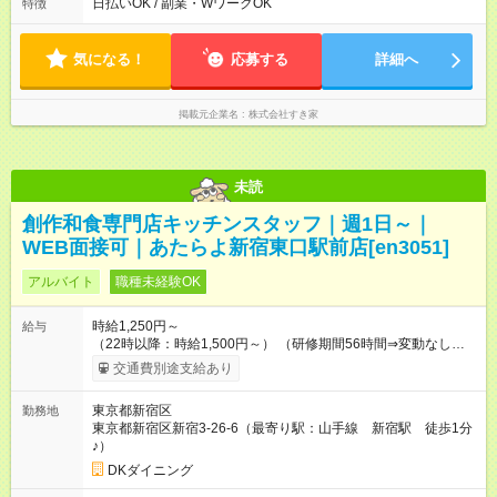
日払いOK / 副業・WワークOK
特徴
気になる！
応募する
詳細へ
掲載元企業名
株式会社すき家
未読
創作和食専門店キッチンスタッフ｜週1日～｜
WEB面接可｜あたらよ新宿東口駅前店[en3051]
アルバイト
職種未経験OK
時給1,250円～
給与
（22時以降：時給1,500円～） （研修期間56時間⇒変動なし） ■
食事補助あり⇒1食200円 ■友人紹介制度あり⇒1人紹介につき最
交通費別途支給あり
大3万円支給！ 【試用期間】試用期間なし
東京都新宿区
勤務地
東京都新宿区新宿3-26-6（最寄り駅：山手線 新宿駅 徒歩1分
♪）
DKダイニング