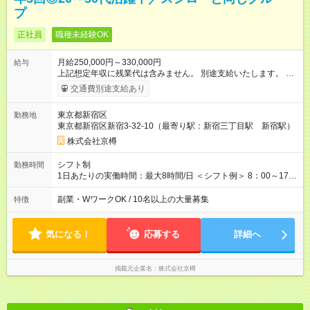
プ
正社員
職種未経験OK
月給250,000円～330,000円
給与
上記想定年収に残業代は含みません。 別途支給いたします。 各
種手当＋原則賞与年3回 ＜その他月収例＞ 560.8万円／（店長、
交通費別途支給あり
33万円+諸手当+賞与3回） 447.9万円／（副店長、27万円+諸手
当+賞与3回） ※試用期間は3ヶ月で、その間の雇用形態は正社員
東京都新宿区
勤務地
です。 条件に変更はありません。 【試用期間】試用期間あり
東京都新宿区新宿3-32-10（最寄り駅：新宿三丁目駅 新宿駅）
試用期間の長さ：3ヶ月 雇用形態、給与は本採用時と同じです。
株式会社京樽
シフト制
勤務時間
1日あたりの実働時間：最大8時間/日 ＜シフト例＞ 8：00～17：
00 9：00～18：00 14：00～23：00 ※中には10時営業開始の店
舗や、20時に営業終了の店舗もあります。店舗により異なりま
副業・WワークOK / 10名以上の大量募集
特徴
す。 ※残業は月平均20～30時間程度です。残業代は別途全額支
給いたします。
気になる！
応募する
詳細へ
掲載元企業名
株式会社京樽