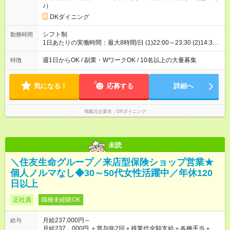
♪）
DKダイニング
シフト制
勤務時間
1日あたりの実働時間：最大8時間/日 (1)22:00～23:30 (2)14:30
～22:00 ※上記時間から1日3時間～/週1日～OK◎ ※勤務時間の
変動の可能性あり ※22時以降勤務は、18歳以上(法令による) ※
週1日からOK / 副業・WワークOK / 10名以上の大量募集
特徴
高校生は21時まで 週1日勤務～レギュラー勤務まで幅広く大歓
迎♪
気になる！
応募する
詳細へ
掲載元企業名
DKダイニング
未読
＼住友生命グループ／来店型保険ショップ営業★
個人ノルマなし◆30～50代女性活躍中／年休120
日以上
正社員
職種未経験OK
月給237,000円～
給与
月給237，000円 ＋賞与年2回＋残業代全額支給＋各種手当＋ホ