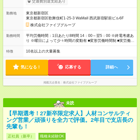
交通費別途支給あり
■昇給あり 年2回の給与査定による ■賞与あり ■前払い賞与あり
金額に関しては年次で変動あり ■昇格あり ■役職手当 ■深夜手当
東京都新宿区
勤務地
■残業手当あり ■交通費支給（上限3万円/月） ■引越し手当 敷
東京都新宿区歌舞伎町1-25-3 WaMall 西武新宿駅前ビル6F
金・礼金・保証金・保険料の初期費用+荷物運搬費を支給 ※規定
あり ■積立金制度 給与ならびに賞与から積立を行える(年利2%)
株式会社ファイブグループ
シフトは22:00～翌5:00の深夜帯に入ってもらうこともありま
す。 一般的な飲食業では、この深夜帯のお給料は「みなし」と
平均労働時間：1日あたり8時間 14：00～翌5：00 ※終電考慮あ
勤務時間
して基本給に含まれることがしばしば・・・ でもファイブでは
り ※曜日によって少々時間の変動有 ■変形労働時間制 ■実労働時
「別途」深夜手当を支給！ ただキツいだけの深夜業務では心か
間：8時間程度 ■休憩時間：1時間程度～2時間 休憩時間は勤務時
ら楽しい接客は出来ません。 頑張りに対しては誠実に向き合っ
間による ■月平均所定労働時間：173時間 ■平均残業時間：42時
10名以上の大量募集
特徴
てしっかり還元することを大事にしています！ 【試用期間】試
間程度 平均労働時間：1日あたり8時間 14：00～翌5：00 ※終電
用期間あり 試用期間の長さ：3ヶ月 雇用形態、給与は本採用時
考慮あり ※曜日によって少々時間の変動有 ■変形労働時間制 ■実
と同じです。
労働時間：8時間程度 ■休憩時間：1時間程度～2時間 休憩時間は
気になる！
応募する
詳細へ
勤務時間による ■月平均所定労働時間：173時間 ■平均残業時
間：42時間程度
掲載元企業名
株式会社ファイブグループ
未読
【早期選考！27新卒限定求人】人材コンサルティ
ング営業／頑張りを全力で評価。2年目で支店長の
先輩も！
正社員（新卒）
職種未経験OK