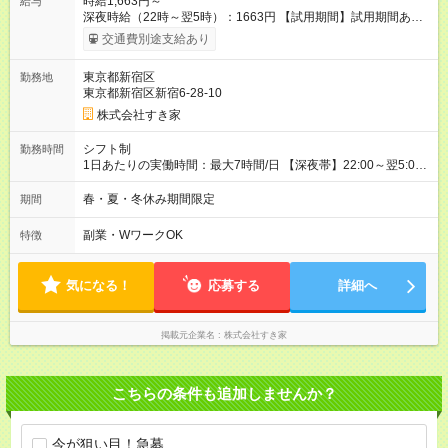
時給1,663円～
給与
深夜時給（22時～翌5時）：1663円 【試用期間】試用期間あり
試用期間の長さ：1ヶ月 雇用形態、給与は本採用時と同じです。
交通費別途支給あり
試用期間の実態は30日（※条件変更なし）ですが、切り上げで
一ヶ月とさせていただきます。 研修制度あり：15時間(研修中も
東京都新宿区
勤務地
同時給）
東京都新宿区新宿6-28-10
株式会社すき家
シフト制
勤務時間
1日あたりの実働時間：最大7時間/日 【深夜帯】22:00～翌5:00
週2日～・1日2h～OK◎ ※22:00から翌5:00までは18歳以上の方
のみ勤務可能です（18歳未満の深夜業務禁止のため） ★深夜で
春・夏・冬休み期間限定
期間
も安心して働けます★ すき家では、ワンオペを禁止していま
す。 必ず、2名以上での勤務を行いますので、安心して働けま
副業・WワークOK
特徴
す。
気になる！
応募する
詳細へ
掲載元企業名
株式会社すき家
こちらの条件も追加しませんか？
今が狙い目！急募