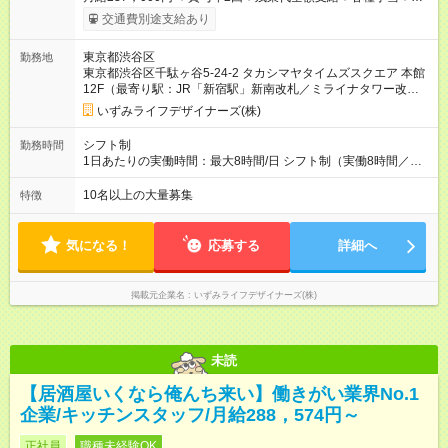
スピタリティ実践支給金（店舗実績による／年4回） （試用期間
交通費別途支給あり
中の給与） 1～3ヶ月目：月給223，000円 4～6ヶ月目：月給
228，000円 ※その他待遇に差異はありません 【試用期間】試用
東京都渋谷区
勤務地
期間あり 試用期間の長さ：6ヶ月 ※ 雇用形態と給与に、本採用
東京都渋谷区千駄ヶ谷5-24-2 タカシマヤタイムズスクエア 本館
時と異なる部分があります。 雇用形態：本採用時と同じです。
12F（最寄り駅：JR「新宿駅」新南改札／ミライナタワー改
給与：月給 223,000円 ～ 228,000円
札 徒歩2分都営新宿線／都営大江戸線／京王新線「新宿駅」徒歩
いずみライフデザイナーズ(株)
5分東京メトロ副都心線「新宿三丁目駅」徒歩3分 (地下1階地下
鉄口直結)バスタ新宿 徒歩2分）
シフト制
勤務時間
1日あたりの実働時間：最大8時間/日 シフト制（実働8時間／休
憩1時間） ＜シフト例＞ 早番 9:30～18:30／遅番 10:00～
19:00（※店舗により異なります） 残業はほとんどありません！
10名以上の大量募集
特徴
（月平均10時間程度） 仕事終わりのプライベートな時間や、ご
家庭での時間も大切にしながら無理なく続けられます◎
気になる！
応募する
詳細へ
掲載元企業名
いずみライフデザイナーズ(株)
未読
【居酒屋いくなら俺んち来い】働きがい業界No.1
企業/キッチンスタッフ/月給288，574円～
正社員
職種未経験OK