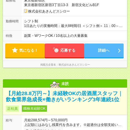
東京都新宿区
勤務地
合：月給28万円＋残業代・諸手当 ※地域手当2万円が含まれま
東京都新宿区新宿3丁目13-3 新宿文化ビルB1F
す。 【例2】転居可能の「ブロック限定勤務制度」の場合 ブロ
ック外東京23区内勤務の場合：月給29万5000円＋残業代・諸手
株式会社あきんどスシロー
当 ※地域手当2万円やブロック外勤務手当1万5000円が含まれま
す。 ＜水準以上の収入を得られる環境！＞ 全社員の平均年収は
シフト制
勤務時間
603万円（平均月給38万9000円／2025年度実績）で、店長の平
1日あたりの実働時間：最大8時間/日 ＜シフト例＞ 11：00～
均年収は696万円（平均月給43万9000円／2025年度実績）。 さ
20：00、12：00～21：00、15：00～24：00 ※1ヶ月単位の変
らに自己負担額2万円の寮や各種手当があるため「前職より貯金
形労働時間制（週平均実働40時間） ◎残業は月30h程度。1店舗
副業・WワークOK / 10名以上の大量募集
特徴
できている」と話す社員が多くいます！ 【試用期間】試用期間
に複数社員が配属されるためシフトを調整しやすいのが特徴。
あり 試用期間の長さ：3ヶ月 雇用形態、給与は本採用時と同じ
出勤前にジムに通う社員も多くいま す。繁忙期以外は1日通して
です。
働くことがほぼありません！
気になる！
応募する
詳細へ
掲載元企業名
株式会社あきんどスシロー
未読
【月給28.8万円～】未経験OKの居酒屋スタッフ｜
飲食業界急成長×働きがいランキング3年連続1位
正社員
職種未経験OK
月給288,574円～570,000円
給与
上記額にはみなし残業代を含みます。※超過分は全額支給いたし
ます。 みなし残業代 55,495円／月 みなし残業時間 36時間／月