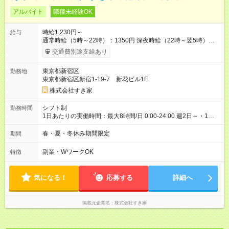
アルバイト
職種未経験OK
時給1,230円～
給与
通常時給（5時～22時）：1350円 深夜時給（22時～翌5時）：
1688円 高校生時給：1230円 【特別手当】早朝手当（5：00-9：
交通費別途支給あり
00）時給+150円 【試用期間】試用期間あり 試用期間の長さ：1
ヶ月 雇用形態、給与は本採用時と同じです。 試用期間の実態は
東京都新宿区
勤務地
30日（※条件変更なし）ですが、切り上げで一ヶ月とさせてい
東京都新宿区新宿1-19-7 新花ビル1F
ただきます。 研修制度あり：15時間(研修中も同時給）
株式会社すき家
シフト制
勤務時間
1日あたりの実働時間：最大8時間/日 0:00-24:00 週2日～・1日
2h～OK ＜シフト例＞ 〇朝帯 5:00-9:00 〇昼帯 9:00-14:00 〇午
後帯 14:00-18:00 〇夜帯 18:00-22:00 〇深夜帯 22:00-翌5:00 基
春・夏・冬休み期間限定
期間
本は固定シフトですが家庭の都合などイレギュラーには対応し
ます♪
副業・WワークOK
特徴
気になる！
応募する
詳細へ
掲載元企業名
株式会社すき家