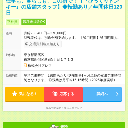
仕事も、暮らしも、この街で！【『びっくりドン
キー』の店舗スタッフ】◆転勤あり／年間休日120
日
正社員
職種未経験OK
月給230,400円～270,000円
給与
◎残業代は、別途全額支給します。 【試用期間】試用期間あり
試用期間の長さ：3ヶ月 雇用形態、給与は本採用時と同じです。
交通費別途支給あり
東京都新宿区
勤務地
東京都新宿区新宿5丁目１７１３
株式会社アレフ
平均労働時間：1週間あたり40時間 ◎1ヶ月単位の変形労働時間
勤務時間
制となります。 ◎残業は月平均16.15時間（2025年度実績）。
ワークライフバランス充実のため、働きやすい環境づくりを推
進しています。 平均労働時間：1週間あたり40時間 ◎1ヶ月単位
気になる！
の変形労働時間制となります。 ◎残業は月平均16.15時間
応募する
詳細へ
（2025年度実績）。ワークライフバランス充実のため、働きや
すい環境づくりを推進しています。
掲載元企業名
株式会社アレフ
未読