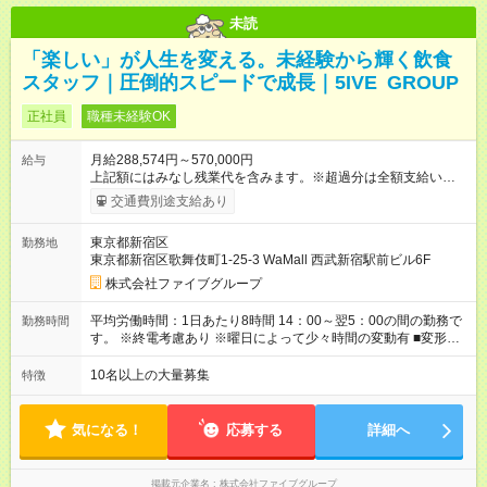
未読
「楽しい」が人生を変える。未経験から輝く飲食
スタッフ｜圧倒的スピードで成長｜5IVE GROUP
正社員
職種未経験OK
月給288,574円～570,000円
給与
上記額にはみなし残業代を含みます。※超過分は全額支給いたし
ます。 みなし残業代 55,495円／月 みなし残業時間 36時間／月
交通費別途支給あり
■昇給あり 年2回の給与査定による ■賞与あり ■前払い賞与あり
金額に関しては年次で変動あり ■昇格あり ■役職手当 ■深夜手当
東京都新宿区
勤務地
■残業手当あり ■交通費支給（上限3万円/月） ■引越し手当 敷
東京都新宿区歌舞伎町1-25-3 WaMall 西武新宿駅前ビル6F
金・礼金・保証金・保険料の初期費用+荷物運搬費を支給 ※規定
あり ■積立金制度 給与ならびに賞与から積立を行える(年利2%)
株式会社ファイブグループ
シフトは22:00～翌5:00の深夜帯に入ってもらうこともありま
す。 一般的な飲食業では、この深夜帯のお給料は「みなし」と
平均労働時間：1日あたり8時間 14：00～翌5：00の間の勤務で
勤務時間
して基本給に含まれることがしばしば・・・ でもファイブでは
す。 ※終電考慮あり ※曜日によって少々時間の変動有 ■変形労
「別途」深夜手当を支給！ ただキツいだけの深夜業務では心か
働時間制 ■実労働時間：8時間程度 ■休憩時間：1時間程度～2時
ら楽しい接客は出来ません。 頑張りに対しては誠実に向き合っ
間 休憩時間は勤務時間による ■月平均所定労働時間：173時間 ■
10名以上の大量募集
特徴
てしっかり還元することを大事にしています！ 【試用期間】試
平均残業時間：42時間程度 平均労働時間：1日あたり8時間
用期間あり 試用期間の長さ：3ヶ月 雇用形態、給与は本採用時
14：00～翌5：00の間の勤務です。 ※終電考慮あり ※曜日によ
と同じです。
って少々時間の変動有 ■変形労働時間制 ■実労働時間：8時間程
気になる！
応募する
詳細へ
度 ■休憩時間：1時間程度～2時間 休憩時間は勤務時間による ■
月平均所定労働時間：173時間 ■平均残業時間：42時間程度
掲載元企業名
株式会社ファイブグループ