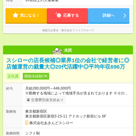
10名以上の大量募集
特徴
てしっかり還元することを大事にしています！ 【試用期間】試
時間：1日あたり8時間 14：00～翌5：00の間で8時間 ※終電考
用期間あり 試用期間の長さ：3ヶ月 雇用形態、給与は本採用時
慮あり ※曜日によって少々時間の変動有 ■変形労働時間制 ■実労
と同じです。
働時間：8時間程度 ■休憩時間：1時間程度～2時間 休憩時間は勤
気になる！
応募する
詳細へ
務時間による ■月平均所定労働時間：173時間
掲載元企業名
株式会社ファイブグループ
未読
スシローの店長候補◎業界1位の会社で経営者に◎
店舗運営の裁量大◎20代活躍中◎平均年収696万
正社員
職種未経験OK
月給280,000円～446,000円
給与
※勤務する地域によって地域手当が含まれております ※その他ブ
ロック外勤務手当を支給。1分単位での残業代（100％支給）や
交通費別途支給あり
年3回の賞与、諸手当も別途支給します。 ＜月給例＞ 【例1】転
勤のない「エリア限定勤務制度」の場合 東京23区内勤務の場
東京都新宿区
勤務地
合：月給28万円＋残業代・諸手当 ※地域手当2万円が含まれま
東京都新宿区新宿3-15-11 アドホック新宿ビル 6F
す。 【例2】転居可能の「ブロック限定勤務制度」の場合 ブロ
ック外東京23区内勤務の場合：月給29万5000円＋残業代・諸手
株式会社あきんどスシロー
当 ※地域手当2万円やブロック外勤務手当1万5000円が含まれま
す。 ＜水準以上の収入を得られる環境！＞ 全社員の平均年収は
シフト制
勤務時間