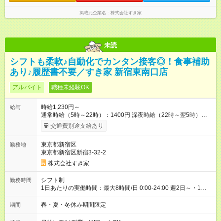
掲載元企業名
株式会社すき家
未読
シフトも柔軟♪自動化でカンタン接客◎！食事補助
あり♪履歴書不要／すき家 新宿東南口店
アルバイト
職種未経験OK
時給1,230円～
給与
通常時給（5時～22時）：1400円 深夜時給（22時～翌5時）：
1750円 高校生時給：1230円 【特別手当】早朝手当（5：00-9：
交通費別途支給あり
00）時給+150円 【試用期間】試用期間あり 試用期間の長さ：1
ヶ月 雇用形態、給与は本採用時と同じです。 試用期間の実態は
東京都新宿区
勤務地
30日（※条件変更なし）ですが、切り上げで一ヶ月とさせてい
東京都新宿区新宿3-32-2
ただきます。 研修制度あり：15時間(研修中も同時給）
株式会社すき家
シフト制
勤務時間
1日あたりの実働時間：最大8時間/日 0:00-24:00 週2日～・1日
2h～OK ＜シフト例＞ 〇朝帯 5:00-9:00 〇昼帯 9:00-14:00 〇午
後帯 14:00-18:00 〇夜帯 18:00-22:00 〇深夜帯 22:00-翌5:00 基
春・夏・冬休み期間限定
期間
本は固定シフトですが家庭の都合などイレギュラーには対応し
ます♪