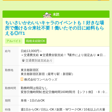
未読
ちいさいかわいいキャラのイベントも！好きな場
所で働ける☆来社不要！働いたその日に給料もら
える◎/T1
アルバイト
職種未経験OK
日給13,000円～
給与
＋交通費支給 ★交通費全額支給！ ┗案件により規定あり ★日払
いOK！（規定あり） ┗働いたその日に現金GET♪ お仕事後はコ
交通費別途支給あり
ンビニATMから 日払い分を引き落とせます！ 【試用期間】試
用期間なし
東京都新宿区
勤務地
東京都新宿区新宿（最寄り駅：新宿駅）
株式会社ワンベルウッズ
勤務時間は指定なし
勤務時間
変形労働時間制 想定労働時間160時間/月 【シフト例】 ・8：00
～21：00
単発・1日のみOK
期間
週1日からOK / 日払いOK / 副業・WワークOK / 10名以上の大量
特徴