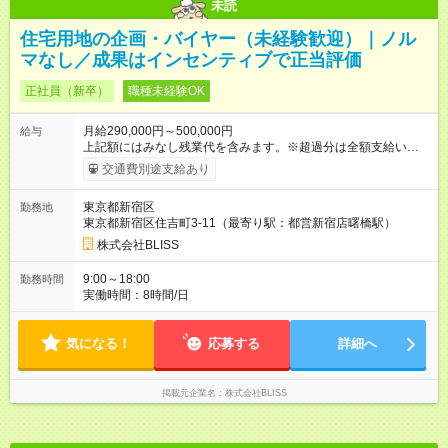
未読
住宅用地の企画・バイヤー（未経験歓迎）｜ノル
マなし／成果はインセンティブで正当評価
正社員（新卒）
職種未経験OK
月給290,000円～500,000円
給与
上記額にはみなし残業代を含みます。※超過分は全額支給いたし
ます。 みなし残業代 50,000円／月 みなし残業時間 25時間／月
交通費別途支給あり
インセンティブ制度あります。仕入れた物件に応じてインセン
ティブが発生しますので頑張った分だけフィードバックします
東京都新宿区
勤務地
【試用期間】試用期間あり 試用期間の長さ：3ヶ月 雇用形態、
東京都新宿区住吉町3-11（最寄り駅：都営新宿店曙橋駅）
給与は本採用時と同じです。
株式会社BLISS
9:00～18:00
勤務時間
実働時間：8時間/日
気になる！
応募する
詳細へ
掲載元企業名
株式会社BLISS