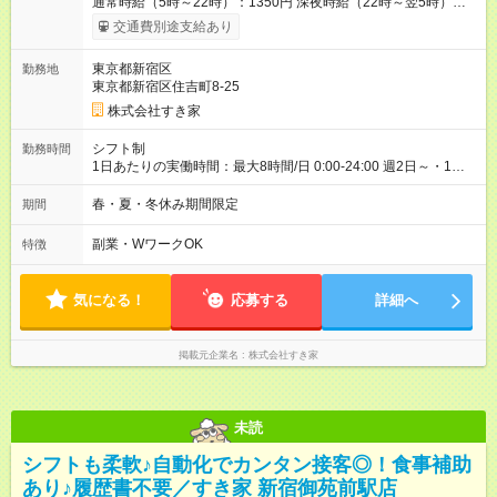
通常時給（5時～22時）：1350円 深夜時給（22時～翌5時）：
1688円 高校生時給：1230円 【特別手当】早朝手当（5：00-9：
交通費別途支給あり
00）時給+150円 【試用期間】試用期間あり 試用期間の長さ：1
ヶ月 雇用形態、給与は本採用時と同じです。 試用期間の実態は
東京都新宿区
勤務地
30日（※条件変更なし）ですが、切り上げで一ヶ月とさせてい
東京都新宿区住吉町8-25
ただきます。 研修制度あり：15時間(研修中も同時給）
株式会社すき家
シフト制
勤務時間
1日あたりの実働時間：最大8時間/日 0:00-24:00 週2日～・1日
2h～OK ＜シフト例＞ 〇朝帯 5:00-9:00 〇昼帯 9:00-14:00 〇午
後帯 14:00-18:00 〇夜帯 18:00-22:00 〇深夜帯 22:00-翌5:00 基
春・夏・冬休み期間限定
期間
本は固定シフトですが家庭の都合などイレギュラーには対応し
ます♪
副業・WワークOK
特徴
気になる！
応募する
詳細へ
掲載元企業名
株式会社すき家
未読
シフトも柔軟♪自動化でカンタン接客◎！食事補助
あり♪履歴書不要／すき家 新宿御苑前駅店