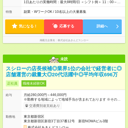
603万円（平均月給38万9000円／2025年度実績）で、店長の平
1日あたりの実働時間：最大8時間/日 ＜シフト例＞ 11：00～
均年収は696万円（平均月給43万9000円／2025年度実績）。 さ
20：00、12：00～21：00、15：00～24：00 ※1ヶ月単位の変
らに自己負担額2万円の寮や各種手当があるため「前職より貯金
形労働時間制（週平均実働40時間） ◎残業は月30h程度。1店舗
副業・WワークOK / 10名以上の大量募集
特徴
できている」と話す社員が多くいます！ 【試用期間】試用期間
に複数社員が配属されるためシフトを調整しやすいのが特徴。
あり 試用期間の長さ：3ヶ月 雇用形態、給与は本採用時と同じ
出勤前にジムに通う社員も多くいま す。繁忙期以外は1日通して
です。
働くことがほぼありません！
気になる！
応募する
詳細へ
掲載元企業名
株式会社あきんどスシロー
未読
スシローの店長候補◎業界1位の会社で経営者に◎
店舗運営の裁量大◎20代活躍中◎平均年収696万
正社員
職種未経験OK
月給280,000円～446,000円
給与
※勤務する地域によって地域手当が含まれております ※その他ブ
ロック外勤務手当を支給。1分単位での残業代（100％支給）や
交通費別途支給あり
年3回の賞与、諸手当も別途支給します。 ＜月給例＞ 【例1】転
勤のない「エリア限定勤務制度」の場合 東京23区内勤務の場
東京都新宿区
勤務地
合：月給28万円＋残業代・諸手当 ※地域手当2万円が含まれま
東京都新宿区新宿3丁目37番12号 新宿NOWAビル3階
す。 【例2】転居可能の「ブロック限定勤務制度」の場合 ブロ
ック外東京23区内勤務の場合：月給29万5000円＋残業代・諸手
株式会社あきんどスシロー