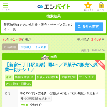
0
メニュー
気になる！
ログイン
検索結果
新宿御苑前でその他営業・販売・サービス系のバ
条件の変更
イト一覧
75
1,409
件中
1
～
50
件表示
平均時給:
円
新着順
時給順
人気順
掲載日：2026.08.06
未読
NEW
【新宿三丁目駅直結】週4～／豆菓子の販売＼残
業一切ナシ！／
派遣
職種未経験OK
社会人未経験OK
大学生歓迎
ブランクOK
WEB登録・面接OK
時給1500円＋交通費 ◎前払い可能（日払い制度／規定あり）
給与
交通費別途支給あり
全額支給
交通費