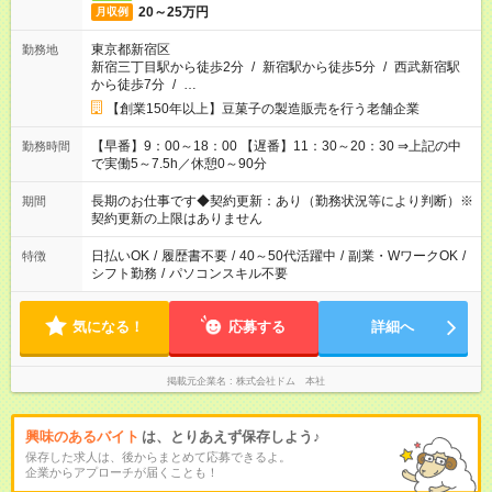
20～25万円
月収例
東京都新宿区
勤務地
新宿三丁目駅から徒歩2分
/
新宿駅から徒歩5分
/
西武新宿駅
から徒歩7分
/
…
【創業150年以上】豆菓子の製造販売を行う老舗企業
【早番】9：00～18：00 【遅番】11：30～20：30 ⇒上記の中
勤務時間
で実働5～7.5h／休憩0～90分
長期のお仕事です◆契約更新：あり（勤務状況等により判断）※
期間
契約更新の上限はありません
日払いOK
/
履歴書不要
/
40～50代活躍中
/
副業・WワークOK
/
特徴
シフト勤務
/
パソコンスキル不要
気になる！
応募する
詳細へ
掲載元企業名
株式会社ドム 本社
興味のあるバイト
は、とりあえず保存しよう♪
保存した求人は、後からまとめて応募できるよ。
企業からアプローチが届くことも！