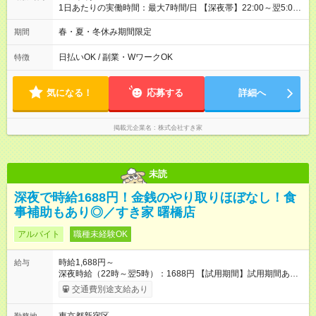
1日あたりの実働時間：最大7時間/日 【深夜帯】22:00～翌5:00
週2日～・1日2h～OK◎ ※22:00から翌5:00までは18歳以上の方
のみ勤務可能です（18歳未満の深夜業務禁止のため） ★深夜で
春・夏・冬休み期間限定
期間
も安心して働けます★ すき家では、ワンオペを禁止していま
す。 必ず、2名以上での勤務を行いますので、安心して働けま
日払いOK / 副業・WワークOK
特徴
す。
気になる！
応募する
詳細へ
掲載元企業名
株式会社すき家
未読
深夜で時給1688円！金銭のやり取りほぼなし！食
事補助もあり◎／すき家 曙橋店
アルバイト
職種未経験OK
時給1,688円～
給与
深夜時給（22時～翌5時）：1688円 【試用期間】試用期間あり
試用期間の長さ：1ヶ月 雇用形態、給与は本採用時と同じです。
交通費別途支給あり
試用期間の実態は30日（※条件変更なし）ですが、切り上げで
一ヶ月とさせていただきます。 研修制度あり：15時間(研修中も