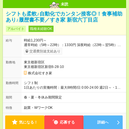
未読
シフトも柔軟♪自動化でカンタン接客◎！食事補助
あり♪履歴書不要／すき家 新宿六丁目店
アルバイト
職種未経験OK
時給1,230円～
給与
通常時給（5時～22時）：1330円 深夜時給（22時～翌5時）：
1663円 高校生時給：1230円 【特別手当】早朝手当（5：00-9：
交通費別途支給あり
00）時給+150円 【試用期間】試用期間あり 試用期間の長さ：1
ヶ月 雇用形態、給与は本採用時と同じです。 試用期間の実態は
東京都新宿区
勤務地
30日（※条件変更なし）ですが、切り上げで一ヶ月とさせてい
東京都新宿区新宿6-28-10
ただきます。 研修制度あり：15時間(研修中も同時給）
株式会社すき家
シフト制
勤務時間
1日あたりの実働時間：最大8時間/日 0:00-24:00 週2日～・1日
2h～OK ＜シフト例＞ 〇朝帯 5:00-9:00 〇昼帯 9:00-14:00 〇午
後帯 14:00-18:00 〇夜帯 18:00-22:00 〇深夜帯 22:00-翌5:00 基
春・夏・冬休み期間限定
期間
本は固定シフトですが家庭の都合などイレギュラーには対応し
ます♪
副業・WワークOK
特徴
気になる！
応募する
詳細へ