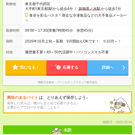
東京都千代田区
勤務地
大手町(東京都)駅から徒歩4分
/
新御茶ノ水駅
から徒歩7分
食卓を彩るパスタ＊身近な冷凍食品などの大手食品メーカー
☆
09:00～17:30(実働7時間45分 休憩45分)
勤務時間
2026年10月上旬～長期 9月開始もOKです！ ※10月～！
期間
履歴書不要
/
40～50代活躍中
/
パソコンスキル不要
特徴
気になる！
応募する
詳細へ
掲載元企業名
パーソルテンプスタッフ株式会社
興味のあるバイト
は、とりあえず保存しよう♪
保存した求人は、後からまとめて応募できるよ。
企業からアプローチが届くことも！
掲載日：2026.08.04
未読