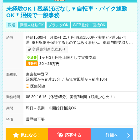
未経験OK！残業ほぼなし▼自転車・バイク通勤
OK＊沼袋で一般事務
派遣
職種未経験OK
ブランクOK
WEB登録・面接OK
時給1500円 月収例 21万円 時給1500円×実働7h×週5日×4
給与
週 ※月収例を保証するものではありません。※給与即受取りサ
ービス利用可（利用条件有）
交通費別途支給あり
1ヶ月3万円を上限として実費支給
交通費
20～25万円
月収例
東京都中野区
勤務地
沼袋駅から徒歩13分
/
新江古田駅から徒歩10分
医療関連
08:30-16:15（休憩45分）実働7時間（残業少なめ！）
勤務時間
即日～長期 ※開始日相談OK
期間
履歴書不要
特徴
気になる！
応募する
詳細へ