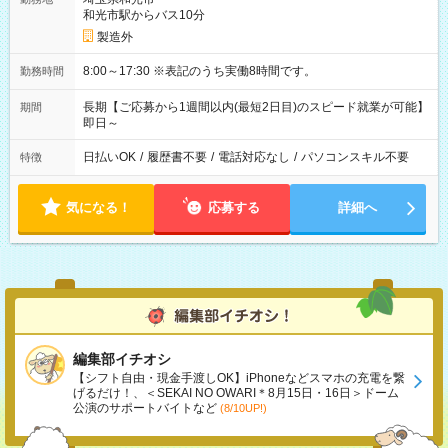
和光市駅からバス10分
製造外
8:00～17:30 ※表記のうち実働8時間です。
勤務時間
長期【ご応募から1週間以内(最短2日目)のスピード就業が可能】
期間
即日～
日払いOK
/
履歴書不要
/
電話対応なし
/
パソコンスキル不要
特徴
気になる！
応募する
詳細へ
編集部イチオシ
【シフト自由・現金手渡しOK】iPhoneなどスマホの充電を繋
げるだけ！、＜SEKAI NO OWARI＊8月15日・16日＞ドーム
公演のサポートバイトなど
(8/10UP!)