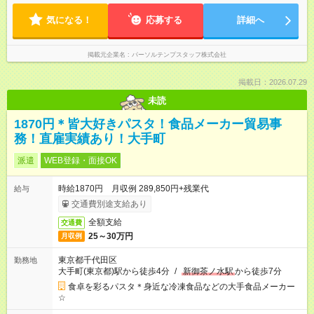
気になる！
応募する
詳細へ
掲載元企業名
パーソルテンプスタッフ株式会社
掲載日：2026.07.29
未読
1870円＊皆大好きパスタ！食品メーカー貿易事
務！直雇実績あり！大手町
派遣
WEB登録・面接OK
時給1870円 月収例 289,850円+残業代
給与
交通費別途支給あり
全額支給
交通費
25～30万円
月収例
東京都千代田区
勤務地
大手町(東京都)駅から徒歩4分
/
新御茶ノ水駅
から徒歩7分
食卓を彩るパスタ＊身近な冷凍食品などの大手食品メーカー
☆