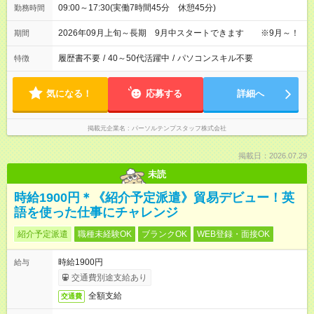
09:00～17:30(実働7時間45分 休憩45分)
勤務時間
2026年09月上旬～長期 9月中スタートできます ※9月～！
期間
履歴書不要
/
40～50代活躍中
/
パソコンスキル不要
特徴
気になる！
応募する
詳細へ
掲載元企業名
パーソルテンプスタッフ株式会社
掲載日：2026.07.29
未読
時給1900円＊《紹介予定派遣》貿易デビュー！英
語を使った仕事にチャレンジ
紹介予定派遣
職種未経験OK
ブランクOK
WEB登録・面接OK
時給1900円
給与
交通費別途支給あり
全額支給
交通費