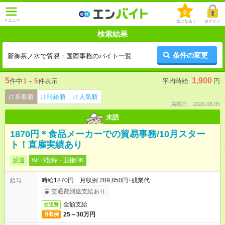
0
メニュー
気になる！
ログイン
検索結果
条件の変更
新御茶ノ水で貿易・国際事務のバイト一覧
5
1,900
件中
1
～
5
件表示
平均時給:
円
新着順
時給順
人気順
掲載日：2026.08.05
未読
1870円＊食品メーカーでの貿易事務/10月スター
ト！直雇実績あり
派遣
WEB登録・面接OK
時給1870円 月収例 289,850円+残業代
給与
交通費別途支給あり
全額支給
交通費
25～30万円
月収例