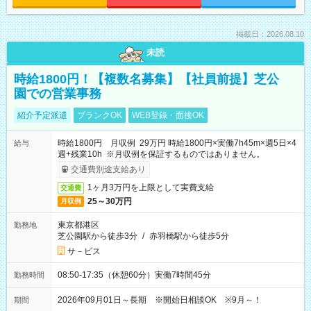
掲載日：2026.08.10
未読
時給1800円！【複数名募集】【社員前提】芝公
園での営業事務
紹介予定派遣
ブランクOK
WEB登録・面接OK
時給1800円 月収例 29万円 時給1800円×実働7h45m×週5日×4
給与
週+残業10h ※月収例を保証するものではありません。
交通費別途支給あり
1ヶ月3万円を上限として実費支給
交通費
25～30万円
月収例
東京都港区
勤務地
芝公園駅から徒歩3分
/
赤羽橋駅から徒歩5分
サ－ビス
08:50-17:35（休憩60分）実働7時間45分
勤務時間
2026年09月01日～長期 ※開始日相談OK ※9月～！
期間