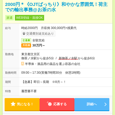
2000円＊《OJTばっちり》和やかな雰囲気！荷主
での輸出事務@お茶の水
派遣
WEB登録・面接OK
時給2000円 月収例 300,000円+残業代
給与
交通費別途支給あり
全額支給
交通費
30万円～
月収例
東京都文京区
勤務地
御茶ノ水駅から徒歩5分
/
新御茶ノ水駅
から徒歩6分
半導体・液晶用の薬品を運ぶ容器の会社
09:00～17:30(実働7時間30分 休憩1時間)
勤務時間
【急募】即日～長期 ※8月～！
期間
履歴書不要
特徴
気になる！
応募する
詳細へ