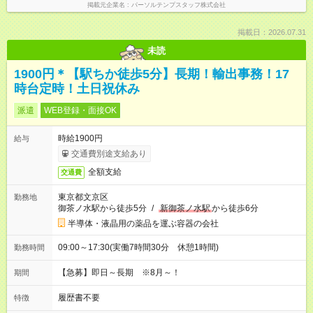
掲載元企業名
パーソルテンプスタッフ株式会社
掲載日：2026.07.31
未読
1900円＊【駅ちか徒歩5分】長期！輸出事務！17
時台定時！土日祝休み
派遣
WEB登録・面接OK
時給1900円
給与
交通費別途支給あり
全額支給
交通費
東京都文京区
勤務地
御茶ノ水駅から徒歩5分
/
新御茶ノ水駅
から徒歩6分
半導体・液晶用の薬品を運ぶ容器の会社
09:00～17:30(実働7時間30分 休憩1時間)
勤務時間
【急募】即日～長期 ※8月～！
期間
履歴書不要
特徴