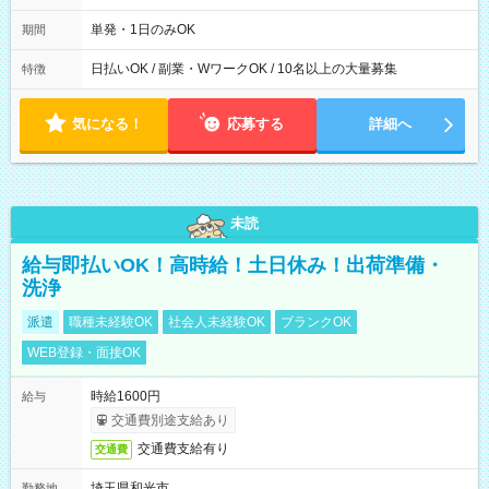
19：00
単発・1日のみOK
期間
日払いOK / 副業・WワークOK / 10名以上の大量募集
特徴
気になる！
応募する
詳細へ
未読
給与即払いOK！高時給！土日休み！出荷準備・
洗浄
派遣
職種未経験OK
社会人未経験OK
ブランクOK
WEB登録・面接OK
時給1600円
給与
交通費別途支給あり
交通費支給有り
交通費
埼玉県和光市
勤務地