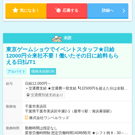
気になる！
応募する
詳細へ
未読
東京ゲームショウでイベントスタッフ★日給
12000円☆来社不要！働いたその日に給料もら
える日払/T1
アルバイト
職種未経験OK
日給12,000円～
給与
＋交通費支給 ★交通費一部支給 ┗1日500円を超えた分は全額支
給！ ※往復500円以内の方は自己負担となります ★日払いOK！
交通費別途支給あり
（規定あり） ┗働いたその日に現金GET♪ お仕事後はコンビニ
ATMから 日払い分を引き落とせます！ 【試用期間】試用期間
千葉市美浜区
勤務地
なし
千葉県千葉市美浜区中瀬2-1（最寄り駅：海浜幕張駅）
株式会社ワンベルウッズ
勤務時間は指定なし
勤務時間
変形労働時間制 想定労働時間160時間/月 ★シフト例 8：30～