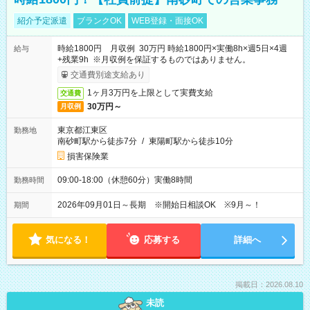
紹介予定派遣
ブランクOK
WEB登録・面接OK
時給1800円 月収例 30万円 時給1800円×実働8h×週5日×4週
給与
+残業9h ※月収例を保証するものではありません。
交通費別途支給あり
1ヶ月3万円を上限として実費支給
交通費
30万円～
月収例
東京都江東区
勤務地
南砂町駅から徒歩7分
/
東陽町駅から徒歩10分
損害保険業
09:00-18:00（休憩60分）実働8時間
勤務時間
2026年09月01日～長期 ※開始日相談OK ※9月～！
期間
気になる！
応募する
詳細へ
掲載日：2026.08.10
未読